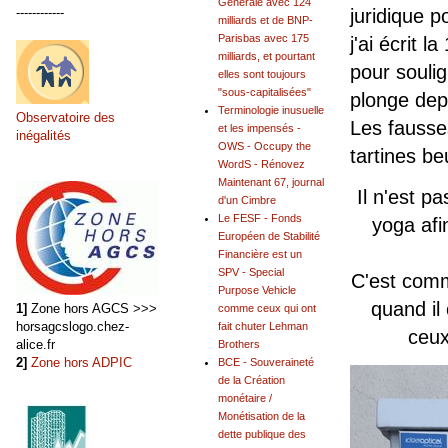
Générale avec 124
------------
juridique 
milliards et de BNP-
Parisbas avec 175
j'ai écrit 
milliards, et pourtant
pour soulig
elles sont toujours
"sous-capitalisées"
plonge dep
Terminologie inusuelle
Observatoire des
Les fausses
et les impensés -
inégalités
OWS - Occupy the
tartines be
WordS - Rénovez
Maintenant 67, journal
Il n'est p
d'un Cimbre
Le FESF - Fonds
yoga afi
Européen de Stabilité
Financière est un
SPV - Special
C'est comm
Purpose Vehicle
quand il
1]
Zone hors AGCS >>>
comme ceux qui ont
horsagcslogo.chez-
fait chuter Lehman
ceux
alice.fr
Brothers
2]
Zone hors ADPIC
BCE - Souveraineté
de la Création
monétaire /
Monétisation de la
dette publique des