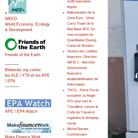
actifs bancaires
légués
Balkanisation de la
>
Zone Euro - 2ème
WEED
Carry Trade de la
World Economy, Ecology
Bad Bank BCE, Ex-
& Development
voto européen du
Quantitative Easing,
Cartel de l'Euribor
Victoire des Lobbies
Friends of the Earth
financiers: Directive
MiFID 2 - Marchés
-----------
d’instruments
Bilaterals.org contre
financiers -
les ALE / FTA et les APE
Analphabétisation de
/ EPA
l'information
------------
TSCG - Pacte Fiscal
européen: la Règle
d'Or pour tuer le
Travailleur, casser le
APE / EPA Watch
Code du Travail et
organiser le dumping
social
Michel Barnier,
Commissaire
Make Finance Work