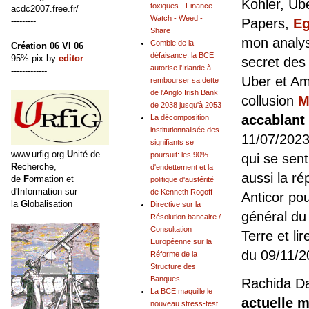
Kohler, Ub
toxiques - Finance
acdc2007.free.fr/
Watch - Weed -
---------
Papers,
Eg
Share
mon analyse
Comble de la
Création 06 VI 06
défaisance: la BCE
95% pix by
editor
secret des
autorise l'Irlande à
-------------
Uber et Am
rembourser sa dette
de l'Anglo Irish Bank
collusion
M
de 2038 jusqu'à 2053
accablant
La décomposition
institutionnalisée des
11/07/2023
signifiants se
www.urfig.org
U
nité de
poursuit: les 90%
qui se sent
R
echerche,
d'endettement et la
aussi la ré
de
F
ormation et
politique d'austérité
d'
I
nformation sur
de Kenneth Rogoff
Anticor pou
la
G
lobalisation
Directive sur la
général du
Résolution bancaire /
Consultation
Terre et li
Européenne sur la
du 09/11/2
Réforme de la
Structure des
Banques
Rachida Dat
La BCE maquille le
actuelle m
nouveau stress-test