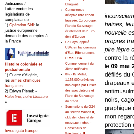
Judiciaires /
Bhagwati
Lutter contre les
Concurrence
législations de
inconsciem
déloyale libre et non
complaisance
faussée, Eurogroupe,
haines, leu
1)
Opération Sirli
: la
Plan de Sauvetage,
justice européenne
éclatement de l'Euro,
nouvelle es
demande des comptes à
déni d'Europe
propres tra
la France
Ce Pays, appelé
USA, en banqueroute
pire lèpre 
d'Etat. Effondrement
contre la r
URSS-USA -
Commencement du
Histoire coloniale et
le
09 mai 
3ème millénaire
postcoloniale
défilés du
8% - IG Metall,
1) Guerre d'Algérie,
1.165.000 grévistes
les
armes chimiques
drapeaux e
non dupés par Crises
françaises
antimusulm
des spéculateurs et
2) Edwyn Plenel: «
Plans de Sauvetage
Palestine, notre blessure
noirs, cago
du crédit
»
Sommations du G24
graphique d
au Bretton Woods II,
mon regard
club de riches et de
nouveaux riches -
protection 
Consensus de
Investigate Europe
Washington II