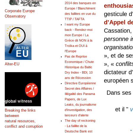
2014 des banques en
enthousias
Europe / Blanchiment
Corporate Europe
gesticule d
des faillites en vue du
Observatory
TTIP / TAFTA
d’Appel d
I want my Europe
Cassation,
back - Rendez-moi
mon Europe / La
personne in
Grèce dit NON à la
organisati
Troïka et OUI à
l'Europe
», et de s
Pas de Reprise
Economique / Chute
», «
conflit
Alter-EU
Historique du Baltic
dictateur d’
Dry Index - BDI, 10
ans de Récession
européen sp
Directive Européenne
Secret des Affaires /
Dans ses 
Illégalité des Panama
Papers, de Lux
Leaks, du journalisme
et il "
v
Breaking the links
d'investigation, des
between
lanceurs d'alerte
natural resources,
The day of reckoning
conflict and corruption
- La faillite de la
- les
Deutsche Bank est