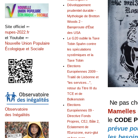
Développement
prudentiel durable -
Mythologie de Bretton
Woods 2 -
Site officiel ➳
Banqeroute d'État
nupes-2022.fr
des USA
et Youtube ➳
Le G20 oublie la Taxe
Nouvelle Union Populaire
Tobin Spahn contre
Écologique et Sociale
les spéculations
systémiques et la
Taxe Tobin
Elections
Européennes 2009 -
Traité de Lisbonne et
"les services...",
retour du Titre III du
TCE et de
Bolkenstein
Ne pas che
Elections
Observatoire
Mamelles 
Européennes 09 -
des Inégalités
Directive Fonds
le
CODE P
Propres, CEJ, Bâle 2,
Eclatement de
prévue pou
l'Eurozone, euro-glut
les besoin