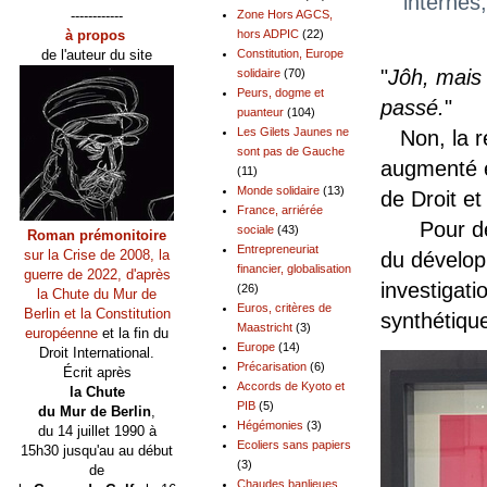
internes
------------
Zone Hors AGCS,
à propos
hors ADPIC
(22)
de l'auteur du site
Constitution, Europe
"
Jôh, mais
solidaire
(70)
Peurs, dogme et
passé.
"
puanteur
(104)
Les Gilets Jaunes ne
Non, la ré
sont pas de Gauche
augmenté es
(11)
Monde solidaire
(13)
de Droit et 
France, arriérée
Pour dépei
sociale
(43)
Roman prémonitoire
Entrepreneuriat
sur la Crise de 2008, la
du dévelop
financier, globalisation
guerre de 2022, d'après
investigatio
(26)
la Chute du Mur de
Euros, critères de
Berlin et la Constitution
synthétiqu
Maastricht
(3)
européenne
et la fin du
Europe
(14)
Droit International.
Précarisation
(6)
Écrit après
Accords de Kyoto et
la Chute
PIB
(5)
du Mur de Berlin
,
Hégémonies
(3)
du 14 juillet 1990 à
Ecoliers sans papiers
15h30 jusqu'au au début
(3)
de
Chaudes banlieues,