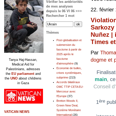
Vérifier les antériorités
de mes analyses
22. février
depuis le 06 VI 06 >>>
Rechercher 1 mot
Violatio
Sarkozy 
Thèmes
Nuñez | 
Times et
Post-globalisation et
submersion du
fascisme à partir de
Par
Thomas
2025 après le
dogme et 
fascisme
Tanya Haj-Hassan,
d'atmosphère
(9)
Medical Aid for
Economie de bulles,
Palestinians, adresses
Finalisa
crises systémiques,
the
EU parliament
and
subprime
(213)
the
UNO
about childrens
main
, ce
Accords bilatéraux
in Gaza
Conseil d
OMC TTIP CETA EU-
Mercosur avec
l'Europe
(37)
ère
1
publ
Bretton Woods II,
Green New Deal,
Système Monétaire
VATICAN NEWS
International
(26)