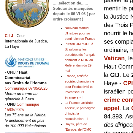
.....sélection de......
mentir le p
Solidarités manquées
depuis le 06 VI 06 ( par
la Justice
ordre croissant )
des Trois P
Nouveau Manuel
nourrit le 
d'Histoire pour se
C I J
- Cour
sentir bien en France
ses compla
Internationale de Justice,
Putsch UMP/UDF à
La Haye
ordinaire, 
Strasbourg: les
eurodéputés français
Vatican
, l
annulent le NON du
Haut Commi
Référendum du 29
mai
- ONU /
Haut
la
CIJ
. Le
France, arriérée
Commissariat
sociale, championne
Haye -
CPI
aux Droits de l'Homme
pour Productivité et
Communiqué 07/05/2025
israélien p
Investisseurs
Mettre un terme au
étrangers - I
crime con
génocide à Gaza
La France, arriérée
-
ONU
Communiqué
appel
. La
sociale, le paradigme
15/05/2025
chinois, la
Les 75 ans de la Nakba,
84.393, As
relocalisation - II
le déplacement de plus
des dirige
Hayek, père de
de 700.000 Palestiniens
l'Europe, de l'OMC,
de poursui