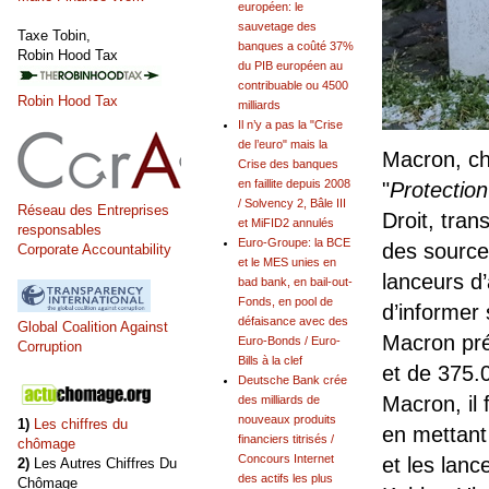
européen: le
sauvetage des
Taxe Tobin,
banques a coûté 37%
Robin Hood Tax
du PIB européen au
contribuable ou 4500
Robin Hood Tax
milliards
Il n’y a pas la "Crise
de l’euro" mais la
Macron, ch
Crise des banques
en faillite depuis 2008
"
Protection
/ Solvency 2, Bâle III
Réseau des Entreprises
Droit, tran
et MiFID2 annulés
responsables
Euro-Groupe: la BCE
des sources
Corporate Accountability
et le MES unies en
lanceurs d’
bad bank, en bail-out-
Fonds, en pool de
d’informer
défaisance avec des
Global Coalition Against
Macron pré
Euro-Bonds / Euro-
Corruption
Bills à la clef
et de 375.
Deutsche Bank crée
Macron, il 
des milliards de
nouveaux produits
1)
Les chiffres du
en mettant 
financiers titrisés /
chômage
Concours Internet
et les lanc
2)
Les Autres Chiffres Du
des actifs les plus
Chômage