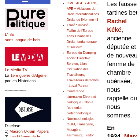
Les fausses
OMC, AGCS, ADPIC,
APE = Violations du
tartines 
Droit International des
Rachel
Droits de l'Homme - I
Traité Simplifié -
Kéké
,
Faillite de l'Europe
L'info
sans Charte des
ancienne
sans langue de bois
Droits fondamentaux
députée et
et sociaux
Europe du Dumping
de nouvea
social: Directive
femme de
Service, Libre
Circulation des
Le Média TV
chambre
Travailleurs,
La
1ère guerre d'Algérie
,
ubérisée,
Travailleurs détachés
par les Historiens
- Laval Partneri
nous
-----------------
Conférence
rappelle qu
alternative Diversité
biologique - Non à
nous
l'ethnocide
biotechnologique
sommes.
Nécrotechnologies,
OGM, Transgène,
Disclose:
En
Mutagène,
1)
Macron Ukrain Papers
1934
,
Mar
Terminator, Traitor,
2)
Les Mémos de la