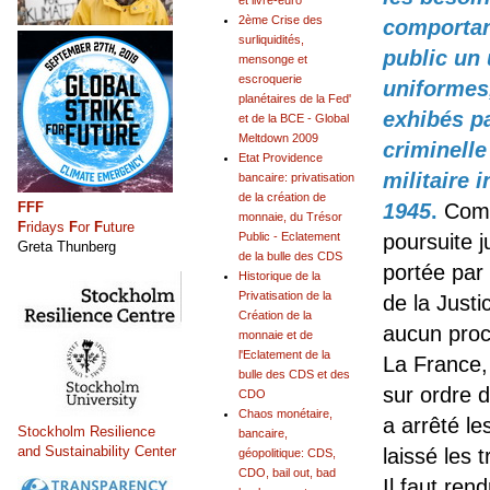
et livre-euro
2ème Crise des
comportant
surliquidités,
public un
mensonge et
escroquerie
uniformes,
planétaires de la Fed'
exhibés p
et de la BCE - Global
Meltdown 2009
criminelle
Etat Providence
militaire 
bancaire: privatisation
de la création de
FFF
1945
.
Comm
monnaie, du Trésor
F
ridays
F
or
F
uture
Public - Eclatement
poursuite j
Greta Thunberg
de la bulle des CDS
portée par 
Historique de la
Privatisation de la
de la Just
Création de la
aucun proce
monnaie et de
l'Eclatement de la
La France,
bulle des CDS et des
sur ordre d
CDO
Chaos monétaire,
a arrêté le
Stockholm Resilience
bancaire,
and Sustainability Center
laissé les t
géopolitique: CDS,
CDO, bail out, bad
Il faut ren