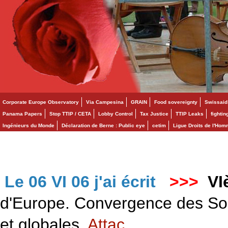
Corporate Europe Observatory
Via Campesina
GRAIN
Food sovereignty
Swissaid
Panama Papers
Stop TTIP / CETA
Lobby Control
Tax Justice
TTIP Leaks
fighti
Ingénieurs du Monde
Déclaration de Berne : Public eye
cetim
Ligue Droits de l'Ho
Le 06 VI 06 j'ai écrit
>>>
VI
d'Europe. Convergence des Solid
et globales.
Attac