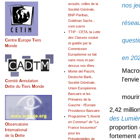
avouée, celles de la
nos je
Société Gérérale,
- nou
BNP-Paribas,
Goldman Sachs...
réseau
vont suivre
- nou
TTIP - CETA, la Lutte
des Classes voulue
questi
C
entre
E
urope
T
iers
et guidée par la
M
onde
suje
Commission
Européenne se fait
en 20
sans nous et par-
dessus nos têtes
Macron
Monte dei Paschi,
Deutsche Bank,
l'envie
C
omité
A
nnulation
Société Générale,
D
ette du
T
iers
M
onde
Les je
Union Européenne
Bancaire et les
mourir
Primaires de la
Gauche - l'Europe
2,42 milli
Providence Bancaire
Programme "L'Avenir
des Lumiè
en Commun" de "La
O
bservatoire
proportion 
France Insoumise"
I
nternational
pour les
fortement
de la
D
ette
Présidentielles de