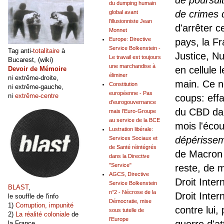
du dumping humain
de crimes 
global avant
l'illusionniste Jean
d'arrêter 
Monnet
Europe: Directive
pays, la Fr
Service Bolkenstein -
Tag anti-
totalitaire
à
Justice, N
Le travail est toujours
Bucarest, (wiki)
une marchandise à
en cellule 
Devoir de Mémoire
éliminer
ni extrême-droite,
main. Ce n
Constitution
ni extrême-gauche,
européenne - Pas
ni
extrême-centre
coups: effa
d'eurogouvernance
du CBD dan
mais l'Euro-Groupe
au service de la BCE
mois l'éco
Lustration libérale:
dépérisse
Services Sociaux et
de Santé réintégrés
de Macron e
dans la Directive
"Service"
reste, de ma
AGCS, Directive
Droit Inter
Service Bolkenstein
BLAST
,
n°2 - Nécrose de la
Droit Inter
le souffle de l'info
Démocratie, mise
1)
Corruption, impunité
contre lui,
sous tutelle de
2)
La réalité coloniale
de
l'Europe
guerre d'at
la France