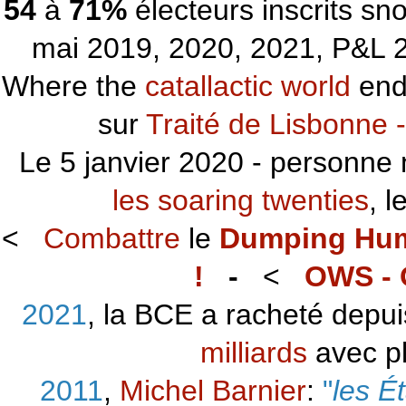
54
à
71%
électeurs inscrits s
mai 2019, 2020, 2021, P&L 2
Where the
catallactic world
ends
sur
Traité de Lisbonne -
Le 5 janvier 2020 - personne 
les soaring twenties
, 
<
Combattre
le
Dumping Hu
!
-
<
OWS - 
2021
, la BCE a racheté depu
milliards
avec p
2011
,
Michel Barnier
:
"
les É