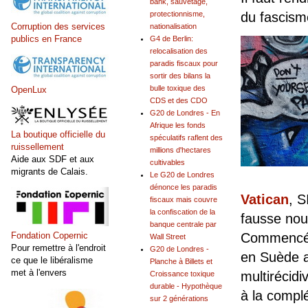
bank, sauvetage,
protectionnisme,
du fascism
Corruption des services
nationalisation
publics en France
G4 de Berlin:
relocalisation des
paradis fiscaux pour
sortir des bilans la
bulle toxique des
OpenLux
CDS et des CDO
G20 de Londres - En
Afrique les fonds
La boutique officielle du
spéculatifs raflent des
ruissellement
millions d'hectares
Aide aux SDF et aux
cultivables
migrants de Calais.
Le G20 de Londres
dénonce les paradis
Vatican
, S
fiscaux mais couvre
la confiscation de la
fausse nou
banque centrale par
Commencé
Fondation Copernic
Wall Street
Pour remettre à l'endroit
G20 de Londres -
en Suède a
ce que le libéralisme
Planche à Billets et
met à l'envers
multirécidi
Croissance toxique
durable - Hypothèque
à la complé
sur 2 générations