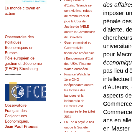
Banqueroutes
des affaire
d'Etats: l'Islande se
Le monde citoyen en
sent victime, refuse
imposer une
action
de rembourser et
pénale de
joue la Cour de
Justice de l'AELE
d’alerte, d
--------------
contre la Commission
chercheurs
O
bservatoire des
de Bruxelles
P
olitiques
Guerre monétaire /
universitai
E
conomiques en
Guerre civile
E
urope
.
pour Macr
financière américaine
Pôle européen de
/ Banqueroute d'Etat
économiqu
gestion et d'économie
des USA / Finance
(PEGE) Strasbourg
Watch européen
pas lieu d’
--------------
Finance Watch, la
intellectue
1ère ONG
indépendante contre
d’Auteurs,
les lobbies des
aspects d
banques et la
lobbocratie de
C
ommerce,
O
bservatoire
Bruxelles est
F
rançais des
Commerce. 
inaugurée le 1er juillet
C
onjonctures
2011
ans en all
E
conomiques.
La Fed a payé le bail-
Jean Paul Fitoussi
en Master 
out de la Société