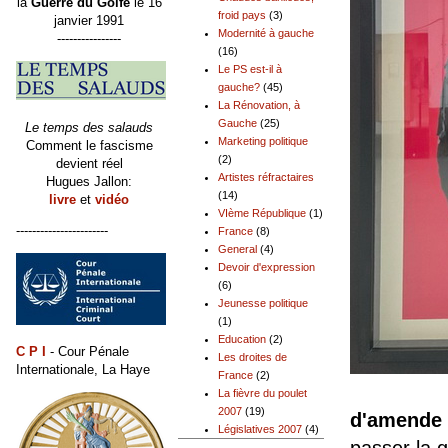
la
Guerre du Golfe
le 16
froid pays
(3)
janvier 1991
Modernité à gauche
----------------
(16)
Le PS est-il à
gauche?
(45)
La Rénovation, à
Gauche
(25)
Le temps des salauds
Marketing politique
Comment le fascisme
(2)
devient réel
Artistes réfractaires
Hugues Jallon:
(14)
livre
et
vidéo
VIème République
(1)
-----------------------
France
(8)
General
(4)
Devoir d'expression
(6)
Jeunesse politique
(1)
Education
(2)
C P I
- Cour Pénale
Les droites de
Internationale, La Haye
France
(2)
La fièvre du poulet
2007
(19)
d'amende
Législatives 2007
(4)
passer la 