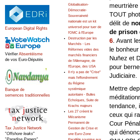
meurtrière
Globalisation-
Démocratie-
TOUT photo
Souveraineté
nationale est un kit
délit de
no
universel pour tuer de
European Digital Rights
de prison
l'OMC à l'Europe
Destruction par les
6
. Avant le
Marchés - Les
le bonheur
Réformes vides des
Vérifier
Absentéisme
marchés financiers
Nuñez et Da
de vos Euro-Députés
de l'Allemagne, de
pour berner
l'Europe, des USA
Il n'y a pas de "Crise"
Judiciaire.
mais l'effondrement
du Régime
Mettre dep
systémique
Banque de
autoritaire - Bulles
semences traditionnelles
méditationn
Echoïques, Suite de
tendance, i
Krachs majeurs
Les 27 créent le
ceux qui ra
Mécanisme
Cour Pénale
Permanent de
Tax Justice Network
Gestion de Crise et
qui dénonce
"
Offshore leaks
"
une Euro-Zone
"
Paradise Papers
"
Parallèle soumise aux