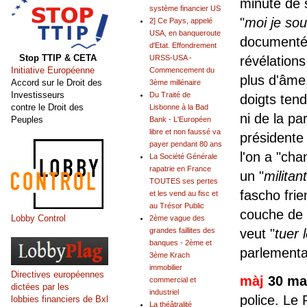
minute de s
système financier US
"
moi je sou
2] Ce Pays, appelé
USA, en banqueroute
documenté,
d'Etat. Effondrement
Stop TTIP & CETA
URSS-USA -
révélations
Initiative Européenne
Commencement du
plus d'âme,
Accord sur le Droit des
3ème millénaire
Investisseurs
Du Traité de
doigts ten
contre le Droit des
Lisbonne à la Bad
ni de la p
Peuples
Bank - L'Européen
libre et non faussé va
présidente
payer pendant 80 ans
l'on a "cha
La Société Générale
rapatrie en France
un "
militan
TOUTES ses pertes
fascho frie
et les vend au fisc et
au Trésor Public
couche de s
Lobby Control
2ème vague des
grandes faillites des
veut "
tuer 
banques - 2ème et
parlementai
3ème Krach
immobilier
Directives européennes
màj
30 ma
commercial et
dictées par les
industriel
police. Le 
lobbies financiers de Bxl
La théâtralité