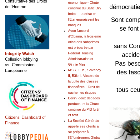
Consultative des Droits
économique - Chute
démocratie
de l'Homme
continue du Baltic Dry
Index - La crise et
Sont compl
l'Etat engraissent les
banques
se font
Avec l'accord
d'Obama, la troisième
crise des subprimes
sans Cont
est préparée par
accide
Integrity Watch
Federal Housing
Collusion lobbying
Administration et
Pas besoi
vs. Commission
Ginnie Mae
Européenne
IASB, IFRS, Solvency
des fasc
II, Bâle II: Victoire de
la Lutte des classes
financières - Droit de
tous ceu
cacher les risques
Berlin: deux décades
perdues, et la Chute
continue du PIB furtif
et fictif
Citizens' Dashboard of
La Société Générale
Finance
appelle ses clients à
se préparer à
l'Effondrement Global