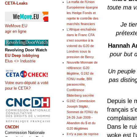
La mafia de l'Union
CETA-Leaks
toute ma vi
Européenne épargne
les Hedge Fonds et
rejette le contrôle des
Je ti
marchés financiers
WeMove.EU
L'Afrique enchaînée
agir en ligne
prétexte
dans le Franc CFA
s'est soumise à la
Hannah A
volonté du G20 de
Revolving Door Watch
Londres sous la
pour but 
EU Deep lobbying
pression de Bercy
Elus <> Industrie
Nouvelle Monnaie de
référence: G20
Un peuple 
illégitime, G192 de
pas distin
l'ONU inutile, BRI
Votre euro-député a voté
parasecrète,
pour le CETA?
Conférence
Bilderberg secrète
Depuis le 
G192: Commission
Joseph Stiglitz,
français s'
Sommet de l'ONU du
complaisan
24-26 Juin 2009 -
Abandon du $ et du
Dans le rui
CNCDH
G20 illégitimes
Commission Nationale
woke est l'
Il n'y a pas de reprise