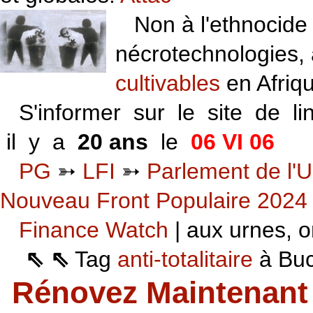
Non à l'ethnocide 
nécrotechnologies,
cultivables
en Afriq
S'informer sur le site de li
il y a
20 ans
le
06 VI 06
PG
➳
LFI
➳
Parlement de l'U
Nouveau Front Populaire 2024
Finance Watch
| aux urnes, on
⇖ ⇖
Tag
anti-totalitaire
à Buca
Rénovez Maintenant 