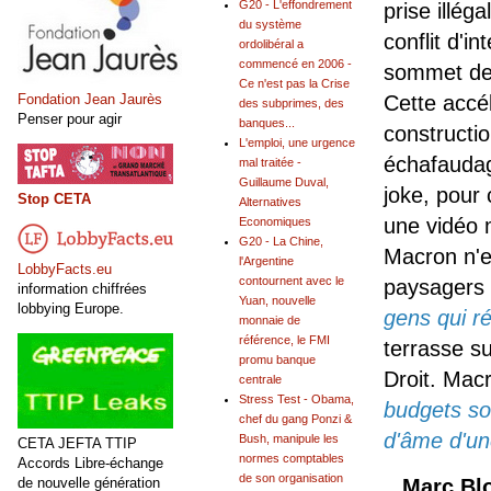
G20 - L'effondrement
prise illég
du système
conflit d'i
ordolibéral a
commencé en 2006 -
sommet de 
Ce n'est pas la Crise
Fondation Jean Jaurès
Cette accél
des subprimes, des
Penser pour agir
banques...
constructi
L'emploi, une urgence
échafaudag
mal traitée -
Guillaume Duval,
joke, pour
Stop CETA
Alternatives
une vidéo 
Economiques
G20 - La Chine,
Macron n'
l'Argentine
LobbyFacts.eu
contournent avec le
paysagers 
information chiffrées
Yuan, nouvelle
lobbying Europe.
gens qui r
monnaie de
référence, le FMI
terrasse s
promu banque
Droit. Mac
centrale
Stress Test - Obama,
budgets so
chef du gang Ponzi &
d'âme d'un
Bush, manipule les
CETA JEFTA TTIP
normes comptables
Accords Libre-échange
de son organisation
Marc Bl
de nouvelle génération