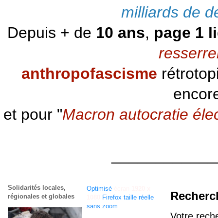
milliards de d
Depuis + de
10 ans
,
page 1 l
resserre
anthropofascisme
rétrotop
encore
et pour "
Macron autocratie éle
____________
Solidarités locales,
Optimisé
écran
1920 x
Recherc
régionales et globales
1080
Firefox taille réelle
sans zoom
Votre rech