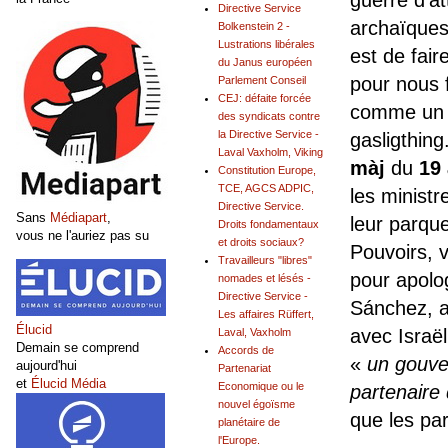
Directive Service
archaïques
Bolkenstein 2 -
Lustrations libérales
est de fai
du Janus européen
pour nous f
Parlement Conseil
CEJ: défaite forcée
comme un B
des syndicats contre
la Directive Service -
gasligthing
Laval Vaxholm, Viking
màj
du
19 
Constitution Europe,
TCE, AGCS ADPIC,
les ministr
Directive Service.
Sans
Médiapart
,
leur parque
Droits fondamentaux
vous ne l'auriez pas su
et droits sociaux?
Pouvoirs, 
Travailleurs "libres"
pour apolo
nomades et lésés -
Directive Service -
Sánchez, 
Les affaires Rüffert,
Élucid
avec Israël
Laval, Vaxholm
Demain se comprend
Accords de
«
un gouver
aujourd'hui
Partenariat
et
Élucid Média
Economique ou le
partenaire
nouvel égoïsme
que les par
planétaire de
l'Europe.