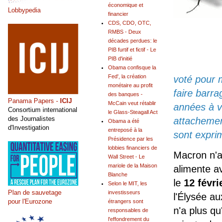
économique et
Lobbypedia
financier
CDS, CDO, OTC,
RMBS - Deux
décades perdues: le
PIB furtif et fictif - Le
PIB d'initié
Obama confisque la
Fed', la création
voté pour m
monétaire au profit
faire barra
des banques -
Panama Papers -
ICIJ
McCain veut rétablir
années à ve
Consortium international
le Glass-Steagall Act
des Journalistes
attachemen
Obama a été
d'Investigation
entreposé à la
sont expri
Présidence par les
lobbies financiers de
Macron n'a
Wall Street - Le
mariole de la Maison
alimente a
Blanche
le
12 févri
Selon le MIT, les
Plan de sauvetage
investisseurs
l'Élysée a
pour l'Eurozone
étrangers sont
n'a plus q
responsables de
l'effondrement du