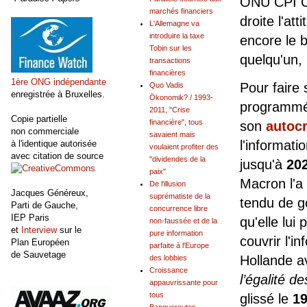
ONU CPI CI
marchés financiers
droite l'att
L'Allemagne va
introduire la taxe
encore le b
Tobin sur les
quelqu'un, i
transactions
financières
1ère ONG indépendante
Pour faire 
Quo Vadis
enregistrée à Bruxelles.
Ökonomik? / 1993-
programmée
2011, "Crise
Copie partielle
financière", tous
son
autocr
non commerciale
savaient mais
l'informat
à l'identique autorisée
voulaient profiter des
avec citation de source
"dividendes de la
jusqu'à
20
paix"
Macron l'a
De l'illusion
Jacques Généreux,
suprématiste de la
tendu de g
Parti de Gauche,
concurrence libre
IEP Paris
qu'elle lu
non-faussée et de la
et
Interview
sur le
pure information
couvrir l'i
Plan Européen
parfaite à l'Europe
de Sauvetage
Hollande a
des lobbies
Croissance
l’égalité 
appauvrissante pour
tous
glissé le
19