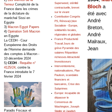
Superweed, stérilité
Terreur
Complicité de la
Bloch
a
contractuelle, brevet
France dans les crimes
sur le vivant
été avec
de la dictature du
Contribution Congrès
maréchal Sissi en
André
PS, Rénova(c)tion
Egypte
Socialiste - Europe,
Breton,
3)
Macron Egypt Papers
solidarités locales,
4)
Opération Sirli Macron
André
régionales et globales
en Egypte
France Productivité
La CEDH - Cour
Malraux,
Travail Jours de
Européenne des Droits
Jean
grève Pyramide des
de l'Homme demande
salaires Répartition
des comptes à Macron -
richesses Attractivité
10 décembre 2024
Investisseurs
5)
CEDH
-
Requête n°
Interventionisme,
4125/24
, contre la
nationalisations, Plan
France introduite le 7
Paulson, scandales
février 2024
financiers et
bancaires, Crise des
Subprimes
Europe: incapable de
dépasser le
Consensus de
Washington, Joseph
Paradis Fiscaux et
Stiglitz et Jagdish