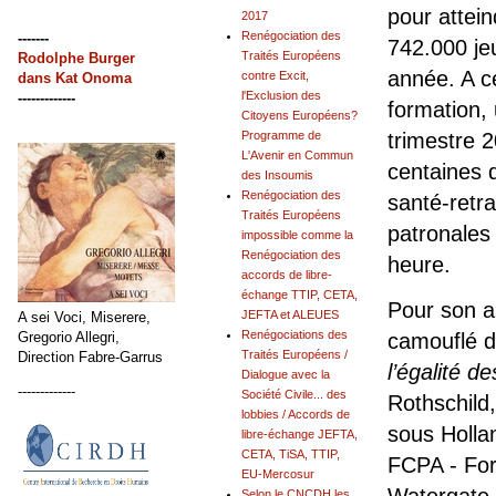
pour attein
2017
Renégociation des
-------
742.000 je
Traités Européens
Rodolphe Burger
année. A ce
contre Excit,
dans
Kat Onoma
l'Exclusion des
-------------
formation,
Citoyens Européens?
Programme de
trimestre 2
L'Avenir en Commun
centaines d
des Insoumis
Renégociation des
santé-retra
Traités Européens
patronales 
impossible comme la
Renégociation des
heure.
accords de libre-
échange TTIP, CETA,
Pour son 
JEFTA et ALEUES
A sei Voci, Miserere,
Renégociations des
Gregorio Allegri,
camouflé 
Traités Européens /
Direction Fabre-Garrus
l’égalité 
Dialogue avec la
-------------
Société Civile... des
Rothschild
lobbies / Accords de
sous Holl
libre-échange JEFTA,
CETA, TiSA, TTIP,
FCPA - For
EU-Mercosur
Selon le CNCDH les