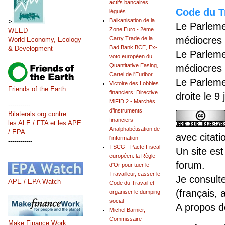
actifs bancaires
Code du Tr
légués
Balkanisation de la
>
Le Parleme
Zone Euro - 2ème
WEED
médiocres 
Carry Trade de la
World Economy, Ecology
Bad Bank BCE, Ex-
& Development
Le Parleme
voto européen du
Quantitative Easing,
médiocres 
Cartel de l'Euribor
Le Parleme
Victoire des Lobbies
Friends of the Earth
financiers: Directive
droite le 9
MiFID 2 - Marchés
-----------
d’instruments
Bilaterals.org contre
financiers -
les ALE / FTA et les APE
Analphabétisation de
/ EPA
avec citati
l'information
------------
TSCG - Pacte Fiscal
Un site est
européen: la Règle
forum.
d'Or pour tuer le
Travailleur, casser le
Je consult
APE / EPA Watch
Code du Travail et
(français, 
organiser le dumping
social
A propos 
Michel Barnier,
Commissaire
Make Finance Work