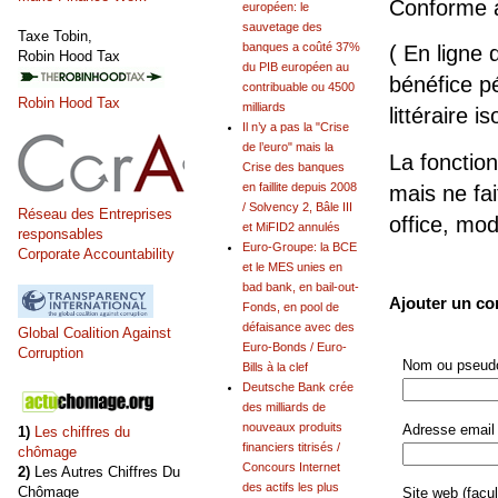
Conforme 
européen: le
sauvetage des
Taxe Tobin,
banques a coûté 37%
( En ligne 
Robin Hood Tax
du PIB européen au
bénéfice pé
contribuable ou 4500
Robin Hood Tax
milliards
littéraire is
Il n’y a pas la "Crise
de l’euro" mais la
La fonction
Crise des banques
en faillite depuis 2008
mais ne fai
/ Solvency 2, Bâle III
Réseau des Entreprises
office, mo
et MiFID2 annulés
responsables
Euro-Groupe: la BCE
Corporate Accountability
et le MES unies en
bad bank, en bail-out-
Ajouter un c
Fonds, en pool de
défaisance avec des
Global Coalition Against
Euro-Bonds / Euro-
Corruption
Nom ou pseudo
Bills à la clef
Deutsche Bank crée
des milliards de
nouveaux produits
Adresse email 
1)
Les chiffres du
financiers titrisés /
chômage
Concours Internet
2)
Les Autres Chiffres Du
des actifs les plus
Chômage
Site web (facult