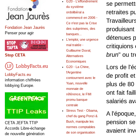
G20 - L'effondrement
se permettr
du système
retraites p
ordolibéral a
commencé en 2006 -
Travailleur
Ce n'est pas la Crise
Fondation Jean Jaurès
produisant
des subprimes, des
Penser pour agir
banques...
détenues p
L'emploi, une urgence
critiquions
mal traitée -
Guillaume Duval,
brun
" ou t
Stop CETA
Alternatives
Economiques
Lors de l'
G20 - La Chine,
l'Argentine
LobbyFacts.eu
de profit 
contournent avec le
information chiffrées
plus de 80 
Yuan, nouvelle
lobbying Europe.
monnaie de
ont fait fa
référence, le FMI
salariés av
promu banque
centrale
Stress Test - Obama,
A l'époque
chef du gang Ponzi &
pension se
Bush, manipule les
CETA JEFTA TTIP
normes comptables
Accords Libre-échange
avaient inv
de son organisation
de nouvelle génération