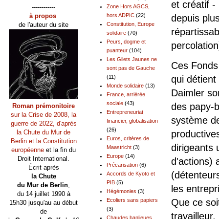
et créatif -
------------
Zone Hors AGCS,
à propos
hors ADPIC
(22)
depuis plu
de l'auteur du site
Constitution, Europe
répartissab
solidaire
(70)
Peurs, dogme et
percolatio
puanteur
(104)
Les Gilets Jaunes ne
Ces Fonds
sont pas de Gauche
(11)
qui détien
Monde solidaire
(13)
Daimler son
France, arriérée
sociale
(43)
des papy-b
Roman prémonitoire
Entrepreneuriat
sur la Crise de 2008, la
système de 
financier, globalisation
guerre de 2022, d'après
(26)
la Chute du Mur de
productives
Euros, critères de
Berlin et la Constitution
dirigeants
Maastricht
(3)
européenne
et la fin du
Europe
(14)
Droit International.
d'actions)
Précarisation
(6)
Écrit après
(détenteurs
Accords de Kyoto et
la Chute
PIB
(5)
du Mur de Berlin
,
les entrepr
Hégémonies
(3)
du 14 juillet 1990 à
Ecoliers sans papiers
Que ce soit
15h30 jusqu'au au début
(3)
de
travailleur
Chaudes banlieues,