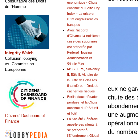
Consultative des Droits
économique - Chute
de l'Homme
continue du Baltic Dry
Index - La crise et
l'Etat engraissent les
banques
Avec l'accord
d'Obama, la troisième
crise des subprimes
est préparée par
Integrity Watch
Federal Housing
Collusion lobbying
Administration et
vs. Commission
Ginnie Mae
Européenne
IASB, IFRS, Solvency
II, Bâle II: Victoire de
la Lutte des classes
financières - Droit de
eux ne gar
cacher les risques
chute des 
Berlin: deux décades
perdues, et la Chute
abondement
continue du PIB furtif
une augment
et fictif
Citizens' Dashboard of
La Société Générale
Finance
opérationne
appelle ses clients à
se préparer à
du nombre d
l'Effondrement Global