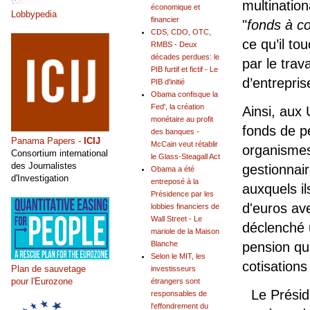
multinatio
économique et
Lobbypedia
financier
"
fonds à co
CDS, CDO, OTC,
ce qu’il to
RMBS - Deux
décades perdues: le
par le trav
PIB furtif et fictif - Le
d’entrepris
PIB d'initié
Obama confisque la
Fed', la création
Ainsi, aux
monétaire au profit
fonds de pe
des banques -
Panama Papers -
ICIJ
McCain veut rétablir
organismes
Consortium international
le Glass-Steagall Act
des Journalistes
gestionnai
Obama a été
d'Investigation
entreposé à la
auxquels il
Présidence par les
d'euros av
lobbies financiers de
Wall Street - Le
déclenché 
mariole de la Maison
Blanche
pension qu
Selon le MIT, les
cotisations
Plan de sauvetage
investisseurs
pour l'Eurozone
étrangers sont
Le Présid
responsables de
l'effondrement du