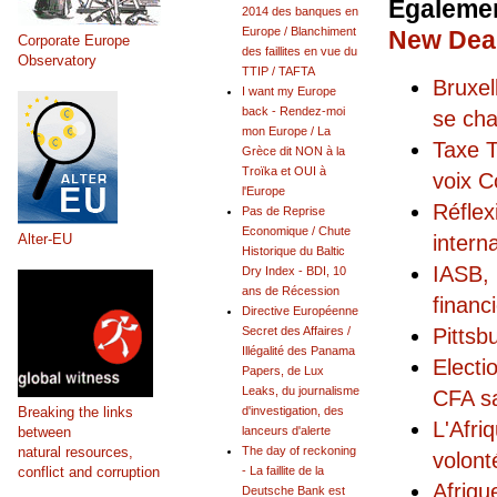
Egalemen
2014 des banques en
Europe / Blanchiment
New Deal
Corporate Europe
des faillites en vue du
Observatory
TTIP / TAFTA
Bruxel
I want my Europe
back - Rendez-moi
se cha
mon Europe / La
Taxe T
Grèce dit NON à la
Troïka et OUI à
voix C
l'Europe
Réflex
Pas de Reprise
Economique / Chute
Alter-EU
intern
Historique du Baltic
IASB, 
Dry Index - BDI, 10
ans de Récession
financ
Directive Européenne
Pittsb
Secret des Affaires /
Illégalité des Panama
Electi
Papers, de Lux
Leaks, du journalisme
CFA sa
Breaking the links
d'investigation, des
L'Afri
between
lanceurs d'alerte
natural resources,
The day of reckoning
volont
conflict and corruption
- La faillite de la
Afriqu
Deutsche Bank est