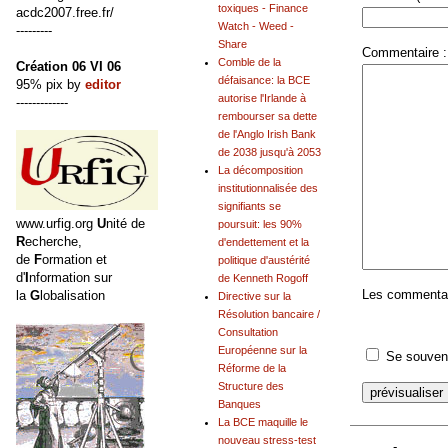
toxiques - Finance
acdc2007.free.fr/
Watch - Weed -
---------
Share
Commentaire :
Comble de la
Création 06 VI 06
défaisance: la BCE
95% pix by
editor
autorise l'Irlande à
-------------
rembourser sa dette
de l'Anglo Irish Bank
de 2038 jusqu'à 2053
La décomposition
institutionnalisée des
signifiants se
www.urfig.org
U
nité de
poursuit: les 90%
R
echerche,
d'endettement et la
de
F
ormation et
politique d'austérité
d'
I
nformation sur
de Kenneth Rogoff
Les commentair
la
G
lobalisation
Directive sur la
Résolution bancaire /
Consultation
Européenne sur la
Se souveni
Réforme de la
Structure des
Banques
La BCE maquille le
nouveau stress-test