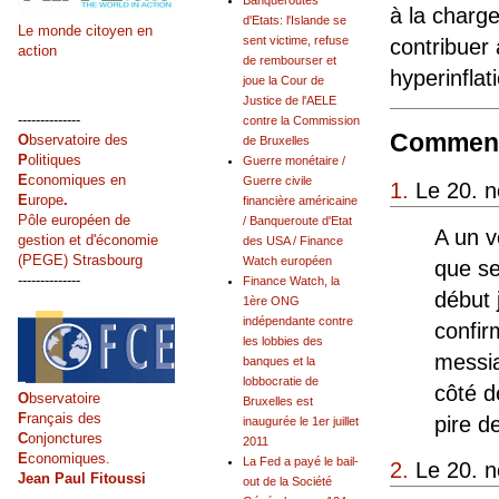
Banqueroutes
à la charge
d'Etats: l'Islande se
Le monde citoyen en
sent victime, refuse
contribuer 
action
de rembourser et
hyperinflat
joue la Cour de
Justice de l'AELE
--------------
contre la Commission
Comment
O
bservatoire des
de Bruxelles
P
olitiques
Guerre monétaire /
E
conomiques en
Guerre civile
1.
Le 20. 
E
urope
.
financière américaine
Pôle européen de
/ Banqueroute d'Etat
A un v
gestion et d'économie
des USA / Finance
(PEGE) Strasbourg
Watch européen
que se
--------------
Finance Watch, la
début 
1ère ONG
indépendante contre
confir
les lobbies des
messia
banques et la
lobbocratie de
côté d
O
bservatoire
Bruxelles est
F
rançais des
pire d
inaugurée le 1er juillet
C
onjonctures
2011
E
conomiques.
La Fed a payé le bail-
2.
Le 20. n
Jean Paul Fitoussi
out de la Société