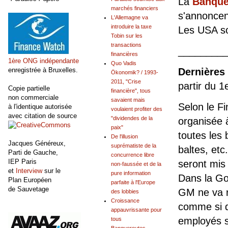
La
Banque
marchés financiers
s'annoncen
L'Allemagne va
introduire la taxe
Les USA so
Tobin sur les
transactions
________
financières
1ère ONG indépendante
Quo Vadis
enregistrée à Bruxelles.
Dernières 
Ökonomik? / 1993-
2011, "Crise
partir du 1
Copie partielle
financière", tous
non commerciale
savaient mais
Selon le Fi
à l'identique autorisée
voulaient profiter des
avec citation de source
"dividendes de la
organisée 
paix"
toutes les
De l'illusion
Jacques Généreux,
suprématiste de la
baltes, etc
Parti de Gauche,
concurrence libre
IEP Paris
seront mis 
non-faussée et de la
et
Interview
sur le
pure information
Dans la Go
Plan Européen
parfaite à l'Europe
de Sauvetage
GM ne va r
des lobbies
Croissance
comme si d
appauvrissante pour
employés su
tous