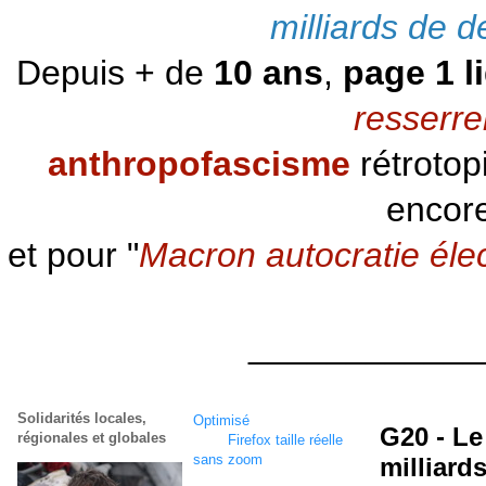
milliards de d
Depuis + de
10 ans
,
page 1 l
resserre
anthropofascisme
rétrotop
encore
et pour "
Macron autocratie éle
____________
Solidarités locales,
Optimisé
écran
1920 x
G20 - Le
régionales et globales
1080
Firefox taille réelle
sans zoom
milliard