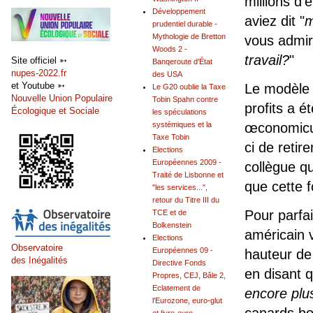
millions d
Développement
aviez dit "
m
prudentiel durable -
Mythologie de Bretton
vous admiri
Woods 2 -
travail?
"
Site officiel ➳
Banqeroute d'État
nupes-2022.fr
des USA
et Youtube ➳
Le modèle 
Le G20 oublie la Taxe
Nouvelle Union Populaire
Tobin Spahn contre
profits a é
Écologique et Sociale
les spéculations
systémiques et la
œconomicus 
Taxe Tobin
ci de retir
Elections
Européennes 2009 -
collègue qu
Traité de Lisbonne et
que cette fo
"les services...",
retour du Titre III du
Pour parfa
TCE et de
Bolkenstein
américain v
Elections
Observatoire
Européennes 09 -
hauteur de
des Inégalités
Directive Fonds
en disant q
Propres, CEJ, Bâle 2,
Eclatement de
encore plu
l'Eurozone, euro-glut