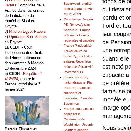
fonds de p
Superweed, stérilité
Terreur
Complicité de la
qui devaien
contractuelle, brevet
France dans les crimes
sur le vivant
de la dictature du
perdu et on
Contribution Congrès
maréchal Sissi en
Ford et to
PS, Rénova(c)tion
Egypte
Socialiste - Europe,
3)
Macron Egypt Papers
leur coupan
solidarités locales,
4)
Opération Sirli Macron
régionales et globales
de Pension 
en Egypte
France Productivité
La CEDH - Cour
une entrepr
Travail Jours de
Européenne des Droits
grève Pyramide des
quand elle
de l'Homme demande
salaires Répartition
des comptes à Macron -
est noté pa
richesses Attractivité
10 décembre 2024
Investisseurs
5)
CEDH
-
Requête n°
capacité à
Interventionisme,
4125/24
, contre la
de préfére
nationalisations, Plan
France introduite le 7
Paulson, scandales
février 2024
fameuse pr
financiers et
modèle euro
bancaires, Crise des
Subprimes
marge opéra
Europe: incapable de
dépasser le
management
Consensus de
Washington, Joseph
Nous savio
Paradis Fiscaux et
Stiglitz et Jagdish