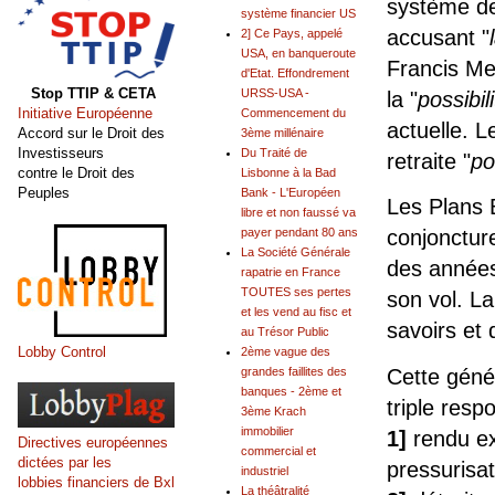
système de
système financier US
accusant "
2] Ce Pays, appelé
USA, en banqueroute
Francis Me
d'Etat. Effondrement
Stop TTIP & CETA
URSS-USA -
la "
possibil
Initiative Européenne
Commencement du
actuelle. L
Accord sur le Droit des
3ème millénaire
Investisseurs
Du Traité de
retraite "
po
contre le Droit des
Lisbonne à la Bad
Peuples
Bank - L'Européen
Les Plans 
libre et non faussé va
payer pendant 80 ans
conjonctur
La Société Générale
des années 
rapatrie en France
TOUTES ses pertes
son vol. La
et les vend au fisc et
savoirs et 
au Trésor Public
Lobby Control
2ème vague des
Cette géné
grandes faillites des
banques - 2ème et
triple resp
3ème Krach
immobilier
1]
rendu ex
Directives européennes
commercial et
dictées par les
pressurisa
industriel
lobbies financiers de Bxl
La théâtralité