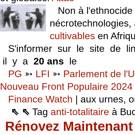
Non à l'ethnocide 
nécrotechnologies,
cultivables
en Afriq
S'informer sur le site de li
il y a
20 ans
le
06 VI 06
PG
➳
LFI
➳
Parlement de l'U
Nouveau Front Populaire 2024
Finance Watch
| aux urnes, on
⇖ ⇖
Tag
anti-totalitaire
à Buca
Rénovez Maintenant 