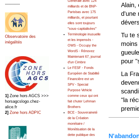
Générale avec 124
------------
Alain,
milliards et de BNP-
Parisbas avec 175
d'une 
milliards, et pourtant
dévers
elles sont toujours
"sous-capitalisées"
Tu te 
Terminologie inusuelle
Observatoire des
et les impensés -
inégalités
moins 
OWS - Occupy the
WordS - Rénovez
gueule
Maintenant 67, journal
pour "
d'un Cimbre
Le FESF - Fonds
La Fra
Européen de Stabilité
Financière est un
deven
SPV - Special
scandi
Purpose Vehicle
1]
Zone hors AGCS >>>
comme ceux qui ont
"la ré
horsagcslogo.chez-
fait chuter Lehman
alice.fr
Brothers
premi
2]
Zone hors ADPIC
BCE - Souveraineté
de la Création
monétaire /
Monétisation de la
N'abandonn
dette publique des