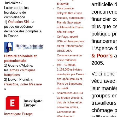
Judiciaires /
artificiell
Bhagwati
Lutter contre les
Concurrence
concurrenc
législations de
déloyale libre et non
complaisance
financier
faussée, Eurogroupe,
1)
Opération Sirli
: la
Plan de Sauvetage,
plus que c
justice européenne
éclatement de l'Euro,
demande des comptes à
déni d'Europe
politique p
la France
Ce Pays, appelé
financeme
USA, en banqueroute
d'Etat. Effondrement
L'Agence de
URSS-USA -
& Poor's
a
Commencement du
Histoire coloniale et
3ème millénaire
postcoloniale
2005.
8% - IG Metall,
1) Guerre d'Algérie,
1.165.000 grévistes
les
armes chimiques
Voici donc 
non dupés par Crises
françaises
des spéculateurs et
2) Edwyn Plenel: «
vécu avec 
Plans de Sauvetage
Palestine, notre blessure
leur manière
du crédit
»
Sommations du G24
groupes ent
au Bretton Woods II,
travailleu
club de riches et de
nouveaux riches -
chômage pl
Consensus de
Investigate Europe
Washington II