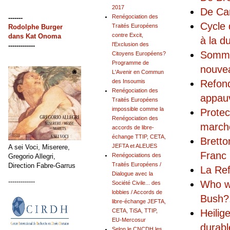
2017
De Can
Renégociation des
-------
Cycle 
Traités Européens
Rodolphe Burger
contre Excit,
dans
Kat Onoma
à la d
l'Exclusion des
-------------
Sommat
Citoyens Européens?
Programme de
nouvea
L'Avenir en Commun
Refon
des Insoumis
Renégociation des
appauv
Traités Européens
impossible comme la
Protec
Renégociation des
marché
accords de libre-
échange TTIP, CETA,
Bretto
JEFTA et ALEUES
A sei Voci, Miserere,
Franc
Renégociations des
Gregorio Allegri,
Traités Européens /
Direction Fabre-Garrus
La Ref
Dialogue avec la
-------------
Who wa
Société Civile... des
lobbies / Accords de
Bush?
libre-échange JEFTA,
Heilig
CETA, TiSA, TTIP,
EU-Mercosur
durabl
Selon le CNCDH les