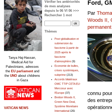
Ford, G
Vérifier les antériorités
de mes analyses
depuis le 06 VI 06 >>>
Par
Thomas
Rechercher 1 mot
Woods II, 
permanent
Thèmes
Post-globalisation et
submersion du
fascisme à partir de
2025 après le
fascisme
Tanya Haj-Hassan,
d'atmosphère
(9)
Medical Aid for
Economie de bulles,
Palestinians, adresses
crises systémiques,
the
EU parliament
and
subprime
(213)
the
UNO
about childrens
Accords bilatéraux
in Gaza
OMC TTIP CETA EU-
Mercosur avec
connu pour
l'Europe
(37)
Bretton Woods II,
des entrep
Green New Deal,
opérationn
Système Monétaire
VATICAN NEWS
International
(26)