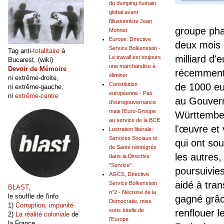
du dumping humain
global avant
l'illusionniste Jean
groupe pha
Monnet
Europe: Directive
deux mois 
Service Bolkenstein -
Tag anti-
totalitaire
à
milliard d'
Le travail est toujours
Bucarest, (wiki)
une marchandise à
Devoir de Mémoire
récemment 
éliminer
ni extrême-droite,
Constitution
de 1000 eu
ni extrême-gauche,
européenne - Pas
ni
extrême-centre
au Gouvern
d'eurogouvernance
mais l'Euro-Groupe
Württember
au service de la BCE
l'œuvre et
Lustration libérale:
Services Sociaux et
qui ont sou
de Santé réintégrés
les autres,
dans la Directive
"Service"
poursuivies
AGCS, Directive
aidé à tran
Service Bolkenstein
BLAST
,
n°2 - Nécrose de la
le souffle de l'info
gagné grâce
Démocratie, mise
1)
Corruption, impunité
sous tutelle de
renflouer 
2)
La réalité coloniale
de
l'Europe
la France