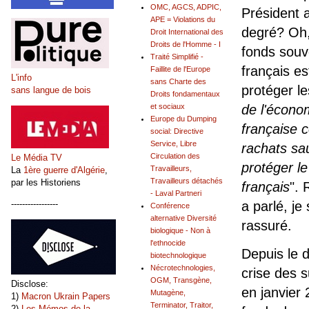
OMC, AGCS, ADPIC,
Président 
APE = Violations du
degré? Oh,
Droit International des
Droits de l'Homme - I
fonds souv
Traité Simplifié -
français es
Faillite de l'Europe
L'info
sans Charte des
protéger le
sans langue de bois
Droits fondamentaux
de l'écono
et sociaux
Europe du Dumping
française c
social: Directive
Service, Libre
rachats sa
Circulation des
Le Média TV
protéger le
Travailleurs,
La
1ère guerre d'Algérie
,
Travailleurs détachés
par les Historiens
français
".
- Laval Partneri
a parlé, je 
-----------------
Conférence
alternative Diversité
rassuré.
biologique - Non à
l'ethnocide
Depuis le d
biotechnologique
Nécrotechnologies,
crise des 
OGM, Transgène,
Disclose:
en janvier 
Mutagène,
1)
Macron Ukrain Papers
Terminator, Traitor,
2)
Les Mémos de la