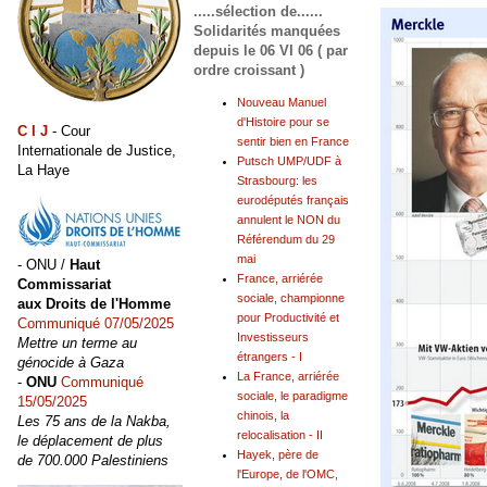
.....sélection de......
Solidarités manquées
depuis le 06 VI 06 ( par
ordre croissant )
Nouveau Manuel
d'Histoire pour se
C I J
- Cour
sentir bien en France
Internationale de Justice,
Putsch UMP/UDF à
La Haye
Strasbourg: les
eurodéputés français
annulent le NON du
Référendum du 29
mai
- ONU /
Haut
France, arriérée
Commissariat
sociale, championne
aux Droits de l'Homme
pour Productivité et
Communiqué 07/05/2025
Investisseurs
Mettre un terme au
étrangers - I
génocide à Gaza
La France, arriérée
-
ONU
Communiqué
sociale, le paradigme
15/05/2025
chinois, la
Les 75 ans de la Nakba,
relocalisation - II
le déplacement de plus
Hayek, père de
de 700.000 Palestiniens
l'Europe, de l'OMC,