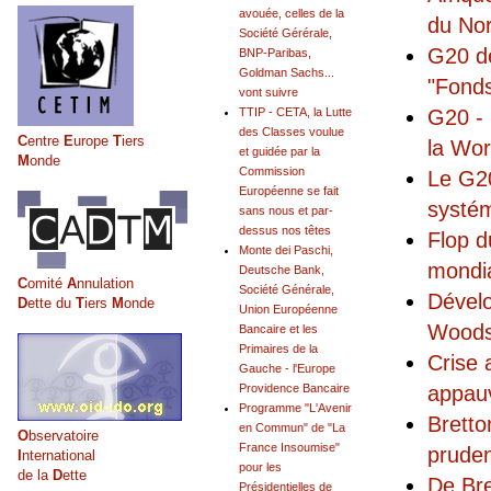
avouée, celles de la
du No
Société Gérérale,
G20 de
BNP-Paribas,
Goldman Sachs...
"Fonds
vont suivre
G20 - 
TTIP - CETA, la Lutte
des Classes voulue
C
entre
E
urope
T
iers
la Wo
et guidée par la
M
onde
Commission
Le G20
Européenne se fait
systém
sans nous et par-
dessus nos têtes
Flop d
Monte dei Paschi,
mondia
Deutsche Bank,
C
omité
A
nnulation
Société Générale,
Dévelo
D
ette du
T
iers
M
onde
Union Européenne
Woods
Bancaire et les
Primaires de la
Crise 
Gauche - l'Europe
appauv
Providence Bancaire
Programme "L'Avenir
Bretto
en Commun" de "La
O
bservatoire
France Insoumise"
pruden
I
nternational
pour les
de la
D
ette
De Bre
Présidentielles de