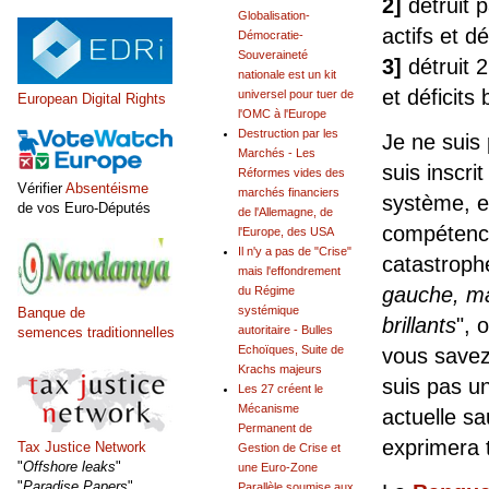
2]
détruit 
Globalisation-
actifs et 
Démocratie-
Souveraineté
3]
détruit 
nationale est un kit
et déficits
universel pour tuer de
European Digital Rights
l'OMC à l'Europe
Destruction par les
Je ne suis 
Marchés - Les
suis inscri
Réformes vides des
Vérifier
Absentéisme
marchés financiers
système, e
de vos Euro-Députés
de l'Allemagne, de
compétence
l'Europe, des USA
Il n'y a pas de "Crise"
catastrophe
mais l'effondrement
gauche, ma
du Régime
systémique
Banque de
brillants
", 
autoritaire - Bulles
semences traditionnelles
Echoïques, Suite de
vous savez 
Krachs majeurs
suis pas u
Les 27 créent le
Mécanisme
actuelle sa
Permanent de
exprimera 
Tax Justice Network
Gestion de Crise et
"
Offshore leaks
"
une Euro-Zone
"
Paradise Papers
"
Parallèle soumise aux