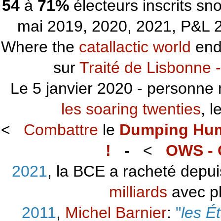
54
à
71%
électeurs inscrits s
mai 2019, 2020, 2021, P&L 2
Where the
catallactic world
ends
sur
Traité de Lisbonne -
Le 5 janvier 2020 - personne 
les soaring twenties
, 
<
Combattre
le
Dumping Hu
!
-
<
OWS - 
2021
, la BCE a racheté depu
milliards
avec p
2011
,
Michel Barnier
:
"
les É