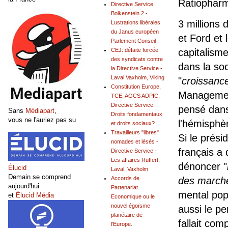
Ratiopharm
Directive Service
Bolkenstein 2 -
3 millions 
Lustrations libérales
du Janus européen
et Ford et 
Parlement Conseil
capitalism
CEJ: défaite forcée
des syndicats contre
dans la so
la Directive Service -
Laval Vaxholm, Viking
"
croissanc
Constitution Europe,
Management
TCE, AGCS ADPIC,
Directive Service.
pensé dans 
Sans
Médiapart
,
Droits fondamentaux
vous ne l'auriez pas su
l'hémisphèr
et droits sociaux?
Travailleurs "libres"
Si le prési
nomades et lésés -
français a d
Directive Service -
Les affaires Rüffert,
dénoncer "
Élucid
Laval, Vaxholm
Demain se comprend
des march
Accords de
aujourd'hui
Partenariat
mental pop
et
Élucid Média
Economique ou le
nouvel égoïsme
aussi le pe
planétaire de
fallait com
l'Europe.