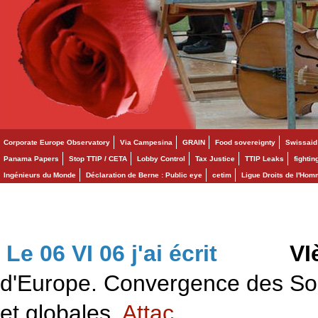
Corporate Europe Observatory
Via Campesina
GRAIN
Food sovereignty
Swissaid
Panama Papers
Stop TTIP / CETA
Lobby Control
Tax Justice
TTIP Leaks
fighti
Ingénieurs du Monde
Déclaration de Berne : Public eye
cetim
Ligue Droits de l'Ho
Le 06 VI 06 j'ai écrit
>>>
VI
d'Europe. Convergence des Solid
et globales.
Attac