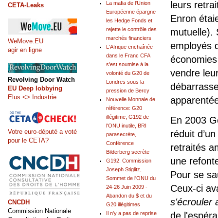
leurs retra
La mafia de l'Union
CETA-Leaks
Européenne épargne
Enron étai
les Hedge Fonds et
rejette le contrôle des
mutuelle). 
marchés financiers
WeMove.EU
employés de
L'Afrique enchaînée
agir en ligne
dans le Franc CFA
économies (
s'est soumise à la
vendre leur
volonté du G20 de
Revolving Door Watch
Londres sous la
débarrasse
EU Deep lobbying
pression de Bercy
Elus <> Industrie
apparentée a
Nouvelle Monnaie de
référence: G20
illégitime, G192 de
En 2003 Ge
l'ONU inutile, BRI
Votre euro-député a voté
réduit d’un
parasecrète,
pour le CETA?
Conférence
retraités 
Bilderberg secrète
une refont
G192: Commission
Joseph Stiglitz,
Pour se sau
Sommet de l'ONU du
Ceux-ci av
24-26 Juin 2009 -
Abandon du $ et du
s'écrouler 
CNCDH
G20 illégitimes
Commission Nationale
de l'espéra
Il n'y a pas de reprise