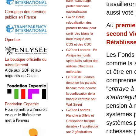
bank, sauvetage,
travailler
protectionnisme,
aussi voté 
Corruption des services
nationalisation
publics en France
G4 de Berlin:
relocalisation des
Au
premie
paradis fiscaux pour
second Vi
sortir des bilans la
bulle toxique des
OpenLux
Rétabliss
CDS et des CDO
G20 de Londres - En
Les Fonds 
Afrique les fonds
La boutique officielle du
spéculatifs raflent des
comme la s
ruissellement
millions d'hectares
Aide aux SDF et aux
et être en 
cultivables
migrants de Calais.
Le G20 de Londres
comprennen
dénonce les paradis
"
entrave à 
fiscaux mais couvre
la confiscation de la
s'autorégu
banque centrale par
Fondation Copernic
pension à r
Wall Street
Pour remettre à l'endroit
G20 de Londres -
systèmes p
ce que le libéralisme
Planche à Billets et
met à l'envers
Croissance toxique
systèmes pa
durable - Hypothèque
richesses p
sur 2 générations