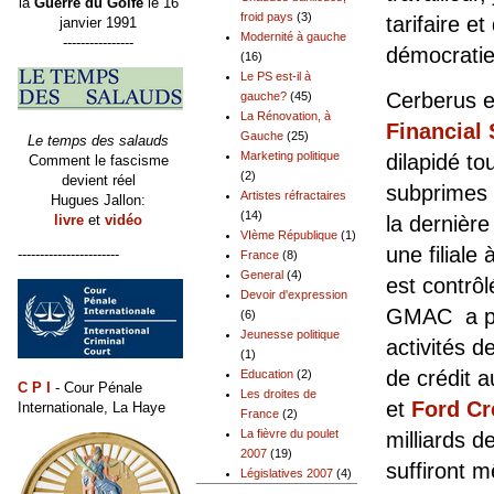
la
Guerre du Golfe
le 16
froid pays
(3)
tarifaire e
janvier 1991
Modernité à gauche
----------------
démocratie
(16)
Le PS est-il à
Cerberus es
gauche?
(45)
La Rénovation, à
Financial 
Gauche
(25)
Le temps des salauds
Marketing politique
dilapidé to
Comment le fascisme
(2)
devient réel
subprimes e
Artistes réfractaires
Hugues Jallon:
(14)
livre
et
vidéo
la dernièr
VIème République
(1)
une filiale
-----------------------
France
(8)
General
(4)
est contrô
Devoir d'expression
GMAC a per
(6)
Jeunesse politique
activités d
(1)
de crédit 
Education
(2)
C P I
- Cour Pénale
Les droites de
et
Ford Cr
Internationale, La Haye
France
(2)
La fièvre du poulet
milliards 
2007
(19)
suffiront 
Législatives 2007
(4)