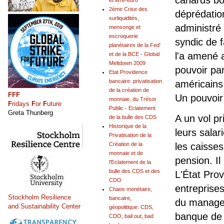
canards bo
et livre-euro
2ème Crise des
déprédatio
surliquidités,
administré
mensonge et
escroquerie
syndic de f
planétaires de la Fed'
l'a amené a
et de la BCE - Global
Meltdown 2009
pouvoir par
Etat Providence
bancaire: privatisation
américains 
de la création de
FFF
Un pouvoir 
monnaie, du Trésor
F
ridays
F
or
F
uture
Public - Eclatement
Greta Thunberg
A un vol pr
de la bulle des CDS
Historique de la
leurs salar
Privatisation de la
Création de la
les caisse
monnaie et de
pension. Il
l'Eclatement de la
bulle des CDS et des
L'État Prov
CDO
entreprises
Chaos monétaire,
Stockholm Resilience
bancaire,
du manageme
and Sustainability Center
géopolitique: CDS,
banque de 
CDO, bail out, bad