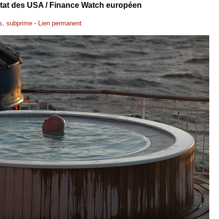
'Etat des USA / Finance Watch européen
s, subprime
-
Lien permanent