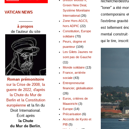
recherche/destru
Green New Deal,
"loner" a été mo
Système Monétaire
VATICAN NEWS
contemporains et
International
(26)
l'extrême gravit
------------
Zone Hors AGCS,
à propos
hors ADPIC
(22)
est tellement én
de l'auteur du site
Constitution, Europe
mental construit
solidaire
(70)
qui le tire, inscr
Peurs, dogme et
puanteur
(104)
Les Gilets Jaunes ne
sont pas de Gauche
(11)
Monde solidaire
(13)
France, arriérée
sociale
(43)
Roman prémonitoire
Entrepreneuriat
sur la Crise de 2008, la
financier, globalisation
guerre de 2022, d'après
(26)
la Chute du Mur de
Euros, critères de
Berlin et la Constitution
Maastricht
(3)
européenne
et la fin du
Europe
(14)
Droit International.
Précarisation
(6)
Écrit après
Accords de Kyoto et
la Chute
PIB
(5)
du Mur de Berlin
,