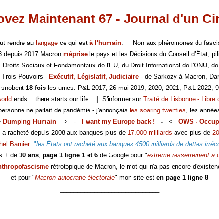
vez Maintenant 67 - Journal d'un C
faut rendre au
langage
ce qui est
à l'humain
. Non aux phéromones du fasc
-3 depuis 2017 Macron
méprise
le pays et les Décisions du Conseil d’État, pili
es Droits Sociaux et Fondamentaux de l'EU, du Droit International de l'ONU, de
 Trois Pouvoirs -
Exécutif, Législatif, Judiciaire
- de Sarkozy à Macron, Dar
s snobent
18 fois
les urnes: P&L 2017, 26 mai 2019, 2020, 2021, P&L 2022, 9
world
ends... there starts our life
|
S'informer sur
Traité de Lisbonne - Libre 
 personne ne parlait de pandémie - j'annonçais
les soaring twenties
, les année
e
Dumping Humain
> -
I want my Europe back !
-
<
OWS - Occup
E a racheté depuis 2008 aux banques plus de
17.000 milliards
avec plus de
20
hel Barnier
:
"
les États ont racheté aux banques 4500 milliards de dettes irréc
s + de
10 ans
,
page 1 ligne 1 et 6
de Google pour "
extrême resserrement à d
nthropofascisme
rétrotopique de Macron, le mot qui n'a pas encore d'existen
et pour "
Macron autocratie électorale
" mon site est
en page 1 ligne 8
_____________________________