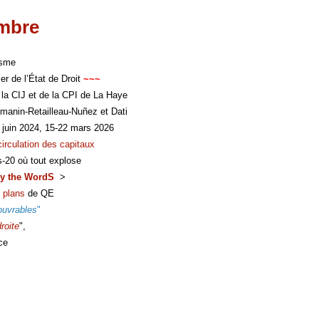
imbre
isme
er de l’État de Droit
~~~
 la CIJ et de la CPI de La Haye
manin-Retailleau-Nuñez et Dati
 juin 2024, 15-22 mars 2026
circulation des capitaux
s-20 où tout explose
y the WordS
>
 plans
de QE
ouvrables
"
roite
",
ce