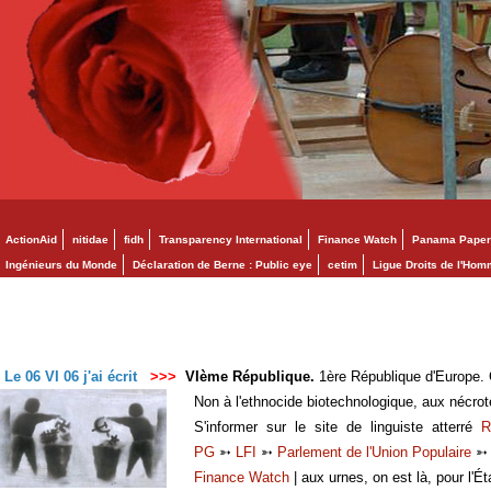
ActionAid
nitidae
fidh
Transparency International
Finance Watch
Panama Paper
Ingénieurs du Monde
Déclaration de Berne : Public eye
cetim
Ligue Droits de l'Ho
Le 06 VI 06 j'ai écrit
>>>
VIème République.
1ère République d'Europe. C
Non à l'ethnocide biotechnologique, aux nécro
S'informer sur le site de linguiste atterré
R
PG
➳
LFI
➳
Parlement de l'Union Populaire
Finance Watch
| aux urnes, on est là, pour l'Ét