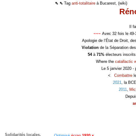
⇖ ⇖
Tag
anti-totalitaire
à Bucarest, (wiki)
Réno
Il 
~~~
Avec 32 fois le 49
Apologie de l’État de Droit, d
Violation
de la Séparation des
54
à
71%
électeurs inscrit
Where the
catallactic 
Le 5 janvier 2020 -
<
Combattre
l
2021
, la BC
2011
,
Mic
Depui
a
Solidarités locales,
Optimisé
écran
1920 x