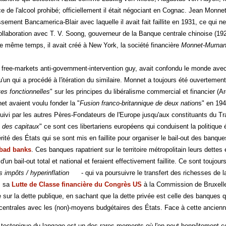
 de l'alcool prohibé; officiellement il était négociant en Cognac. Jean Monne
sement Bancamerica-Blair avec laquelle il avait fait faillite en 1931, ce qui 
llaboration avec T. V. Soong, gouverneur de la Banque centrale chinoise (19
e même temps, il avait créé à New York, la société financière
Monnet-Murnan
free-markets anti-government-intervention guy, avait confondu le monde avec so
'un qui a procédé à l'itération du similaire. Monnet a toujours été ouvertement 
es fonctionnelles
" sur les principes du libéralisme commercial et financier (Arc
et avaient voulu fonder la "
Fusion franco-britannique de deux nation
s" en 194
suivi par les autres Pères-Fondateurs de l'Europe jusqu'aux constituants du T
n des capitaux
" ce sont ces libertariens européens qui conduisent la politique
érité des États qui se sont mis en faillite pour organiser le bail-out des banqu
 bad banks
. Ces banques rapatrient sur le territoire métropolitain leurs dettes
 d'un bail-out total et national et feraient effectivement faillite. Ce sont to
 impôts / hyperinflation
- qui va poursuivre le transfert des richesses de la
s sa
Lutte de Classe financière du Congrès US
à la Commission de Bruxelles
e sur la dette publique, en sachant que la dette privée est celle des banques q
centrales avec les (non)-moyens budgétaires des États. Face à cette ancienn
ft tectonique du langage est un des rares moments où l'on peut honnêtement co