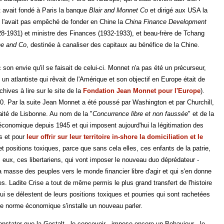
t avait fondé à Paris la banque
Blair and Monnet Co
et dirigé aux USA la
ne l'avait pas empêché de fonder en Chine la
China Finance Development
28-1931) et ministre des Finances (1932-1933), et beau-frère de Tchang
e and Co
, destinée à canaliser des capitaux au bénéfice de la Chine.
n envie qu'il se faisait de celui-ci. Monnet n'a pas été un précurseur,
un atlantiste qui rêvait de l'Amérique et son objectif en Europe était de
hives à lire sur le site de la
Fondation Jean Monnet pour l'Europe
).
0. Par la suite Jean Monnet a été poussé par Washington et par Churchill,
raité de Lisbonne. Au nom de la "
Concurrence libre et non faussée
" et de la
 économique depuis 1945 et qui imposent aujourd'hui la légitimation des
es et pour
leur offrir sur leur territoire in-shore la domiciliation et le
 et positions toxiques, parce que sans cela elles, ces enfants de la patrie,
ujours eux, ces libertariens, qui vont imposer le nouveau duo déprédateur -
 masse des peuples vers le monde financier libre d'agir et qui s'en donne
. Ladite Crise a tout de même permis le plus grand transfert de l'histoire
ui se délestent de leurs positions toxiques et pourries qui sont rachetées
e norme économique s'installe un nouveau parler.
nstater que la Gestalt - le concevoir - impose encore un Behaviour - le