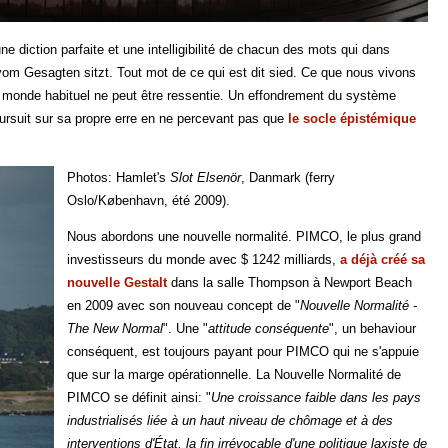
 diction parfaite et une intelligibilité de chacun des mots qui dans
m Gesagten sitzt. Tout mot de ce qui est dit sied. Ce que nous vivons
e monde habituel ne peut être ressentie. Un effondrement du système
rsuit sur sa propre erre en ne percevant pas que
le socle épistémique
Photos: Hamlet's
Slot Elsenör
, Danmark (ferry
Oslo/København, été 2009).
Nous abordons une nouvelle normalité. PIMCO, le plus grand
investisseurs du monde avec $ 1242 milliards,
a déjà créé sa
nouvelle Gestalt
dans la salle Thompson à Newport Beach
en 2009 avec son nouveau concept de "
Nouvelle
Normal
ité -
The New
Normal
". Une "
attitude conséquente
", un behaviour
conséquent, est toujours payant pour PIMCO qui ne s'appuie
que sur la marge opérationnelle. La Nouvelle
Normal
ité de
PIMCO se définit ainsi: "
Une croissance faible dans les pays
industrialisés liée à un haut niveau de chômage et à des
interventions d'État, la fin irrévocable d'une politique laxiste de