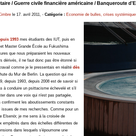
aire / Guerre civile financière américaine / Banqueroute d
Cimbre
le 17. avril 2011, -
Catégorie :
Economie de bulles, crises systémique
epuis 1993
mes étudiants des IUT, puis en
et Master Grande École au Fukushima
ltures que nous préparaient les nouveaux
rs dérivés, il ne faut donc pas être étonné si
travail comme je le pressentais en réalité
dès
hute du Mur de Berlin. La question qui me
89, depuis 1993, depuis 2008 est de savoir si
s à conduire un psittacisme échevelé et s'il
ster dans une voix qui n'est pas partagée,
s confirment les aboutissements constants
 issues de mes recherches. Comme pour un
e Elsenör, je me sens à la croisée de
 empêtrés dans des échelles différentes de
ensions dans lesquels s'époumone une