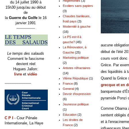
Hégémonies
(3)
du 14 juillet 1990 à
Ecoliers sans papiers
15h30 jusqu'au au début
(3)
de
Chaudes banlieues,
la
Guerre du Golfe
le 16
froid pays
(3)
janvier 1991
Modernité à gauche
----------------
(16)
Le PS est-il à
gauche?
(45)
aucune obligatio
La Rénovation, à
début de l'été 20
Gauche
(25)
Le temps des salauds
Marketing politique
cours vont donc 
Comment le fascisme
(2)
devient réel
Grèce. Par exemp
Artistes réfractaires
Hugues Jallon:
des liquidités à 
(14)
livre
et
vidéo
Quand la Grèce se
VIème République
(1)
-----------------------
France
(8)
grecque et en d
General
(4)
banqueroute d’Ét
Devoir d'expression
pyramide Ponzi d
(6)
Jeunesse politique
Comme Obama aprè
(1)
Education
(2)
sentent obligés d
C P I
- Cour Pénale
Les droites de
et à l'enracinem
Internationale, La Haye
France
(2)
influenceurs lib