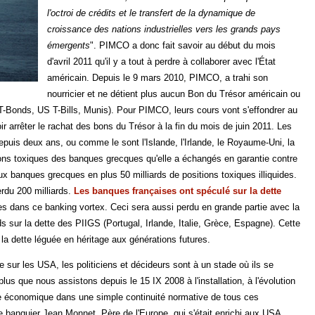
l'octroi de crédits et le transfert de la dynamique de
croissance des nations industrielles vers les grands pays
émergents
". PIMCO a donc fait savoir au début du mois
d'avril 2011 qu'il y a tout à perdre à collaborer avec l'État
américain. Depuis le 9 mars 2010, PIMCO, a trahi son
nourricier et ne détient plus aucun Bon du Trésor américain ou
 T-Bonds, US T-Bills, Munis). Pour PIMCO, leurs cours vont s'effondrer au
r arrêter le rachat des bons du Trésor à la fin du mois de juin 2011. Les
puis deux ans, ou comme le sont l'Islande, l'Irlande, le Royaume-Uni, la
ons toxiques des banques grecques qu'elle a échangés en garantie contre
aux banques grecques en plus 50 milliards de positions toxiques illiquides.
erdu 200 milliards.
Les banques françaises ont spéculé sur la dette
es dans ce banking vortex. Ceci sera aussi perdu en grande partie avec la
sur la dette des PIIGS (Portugal, Irlande, Italie, Grèce, Espagne). Cette
a dette léguée en héritage aux générations futures.
ur les USA, les politiciens et décideurs sont à un stade où ils se
lus que nous assistons depuis le 15 IX 2008 à l'installation, à l'évolution
ie économique dans une simple continuité normative de tous ces
 banquier Jean Monnet, Père de l'Europe, qui s'était enrichi aux USA