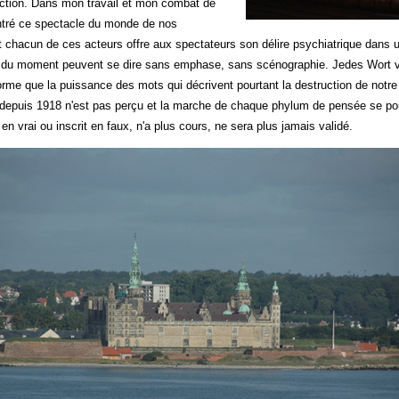
ction. Dans mon travail et mon combat de
ntré ce spectacle du monde de nos
 chacun de ces acteurs offre aux spectateurs son délire psychiatrique dans une
é du moment peuvent se dire sans emphase, sans scénographie. Jedes Wort vo
orme que la puissance des mots qui décrivent pourtant la destruction de notr
 depuis 1918 n'est pas perçu et la marche de chaque phylum de pensée se pou
it en vrai ou inscrit en faux, n'a plus cours, ne sera plus jamais validé.