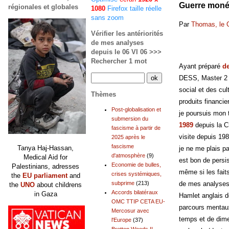
Guerre monét
régionales et globales
1080
Firefox taille réelle
sans zoom
Par
Thomas, le 
Vérifier les antériorités
de mes analyses
depuis le 06 VI 06 >>>
Rechercher 1 mot
Ayant préparé
d
DESS, Master 2 
social et des cu
Thèmes
produits financie
Post-globalisation et
je poursuis mon 
submersion du
1989
depuis la C
fascisme à partir de
visite depuis 19
2025 après le
fascisme
Tanya Haj-Hassan,
je ne me plais pa
d'atmosphère
(9)
Medical Aid for
est bon de persi
Economie de bulles,
Palestinians, adresses
même si les fait
crises systémiques,
the
EU parliament
and
de mes analyses
subprime
(213)
the
UNO
about childrens
Accords bilatéraux
in Gaza
Hamlet anglais d
OMC TTIP CETA EU-
parcours mentaux
Mercosur avec
temps et de dim
l'Europe
(37)
Bretton Woods II,