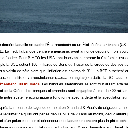
n derrière laquelle se cache l'État américain ou un État fédéral américain (US
11. La Fed', la banque centrale américaine, avait annoncé depuis 6 mois vouloi
s'effondrer. Pour PIMCO les USA sont insolvables comme la Californie l'est de
le la BCE détient 150 milliards de Bons du Trésor de la Grèce ou des positi
taux voisin de zéro alors que l'inflation est environ de 3%. La BCE a racheté 
ra en faillite et va rééchelonner (
haircut
en anglais) sa dette, la BCE aura p
étiennent 100 milliards
. Les banques allemandes se sont tout autant affairé
at de la Grèce. Les banques allemandes sont engagées à plus de 400 milliards 
e notre système économique a fonctionné avec la dette et la spéculation sur l
s la menace de l'agence de notation Standard & Poor's de dégrader la note s
e légitimer ce qu'ils ont pensé depuis plus de 20 ans au moins, ceci d'autant p
ent d'un poker menteur et dénonceur qui claquemure encore plus la philosoph
ertariens qui détestent l'État comme Ludwig von Mises, Augustus von Hayek, le