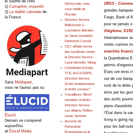
le souffle de l'info
URSS - Commen
Démocratie, mise
1)
Corruption, impunité
sous tutelle de
grandes banques
2)
La réalité coloniale
de
l'Europe
la France
Fargo, Bank of A
Directive Service
pour ne jamais s'
Bolkenstein 2 -
illégitime, G19
Lustrations libérales
du Janus européen
Internationaux av
Parlement Conseil
initiés comme mo
CEJ: défaite forcée
marchés financi
des syndicats contre
la Directive Service -
la Quantitative E
Laval Vaxholm, Viking
permis d'organise
Constitution Europe,
États ont émis m
TCE, AGCS ADPIC,
out de ces banqu
Directive Service.
Sans
Médiapart
,
Droits fondamentaux
sont de la dette
vous ne l'auriez pas su
et droits sociaux?
émis par les gou
Travailleurs "libres"
des actifs pourr
nomades et lésés -
Directive Service -
plans d'austérité
Les affaires Rüffert,
l’État dans la san
Élucid
Laval, Vaxholm
living is going ri
Demain se comprend
Accords de
aujourd'hui
pour les bail-out
Partenariat
et
Élucid Média
Economique ou le