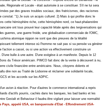
le, Régionale et Locale - était autorisée à se constituer. S'il ne lui sera
primées par des graves troubles sociaux, des fratricismes, des racismes
onstat: "1) Je suis un acquis culturel. 2) Mais à qui profite donc le
ans cette hémisphère riche, cette hémisphère nord, ce haut-phalanstère
ce-bancaire ont tous prouvé leur capacité létale après des tergiversations qui
des guerres, une guerre froide, une globalisation commerciale de l'OMC,
ukushima atomique nippon ne sont que des preuves de la létalité
oissant tellement intense où l'homme ne sait pas si sa pensée va générer
e l'action a cassé, ou si une action va effectivement construire un
. D'une bulle à une autre. D'une exégèse à un manifeste. Depuis le 12
s Bons du Trésor américain. PIMCO fait donc de la vente à découvert à nu,
erre civile financière entre américains. Nous, citoyens dolents et
llu dire non au Traité de Lisbonne et réclamer une solidarité locale,
 l'AGCS et les accords sur les ADPIC.
 d'un avion à réaction. Pour d'autres le commerce international a repris
illiards d'actifs pourris, cachés dans les banques, les bad banks et les
 Gestalt et Behaviour il faudra être vigilant pour laisser une normalité
e Pays, appelé USA, en banqueroute d'Etat - Effondrement USA-