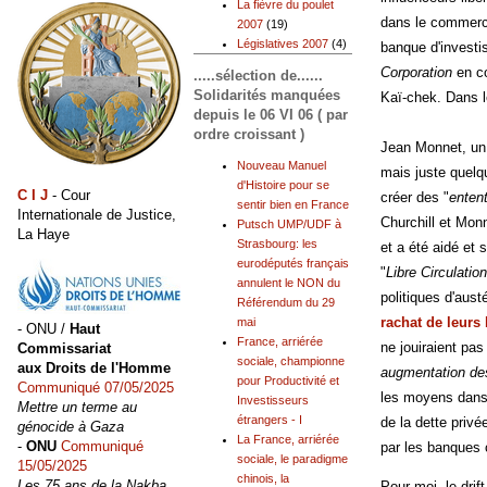
La fièvre du poulet
dans le commerce
2007
(19)
Législatives 2007
(4)
banque d'investis
Corporation
en co
.....sélection de......
Solidarités manquées
Kaï-chek. Dans l
depuis le 06 VI 06 ( par
ordre croissant )
Jean Monnet, un 
Nouveau Manuel
mais juste quelqu
d'Histoire pour se
C I J
- Cour
créer des "
entent
sentir bien en France
Internationale de Justice,
Churchill et Monn
Putsch UMP/UDF à
La Haye
Strasbourg: les
et a été aidé et 
eurodéputés français
"
Libre Circulatio
annulent le NON du
politiques d'aust
Référendum du 29
rachat de leurs
mai
- ONU /
Haut
France, arriérée
ne jouiraient pas
Commissariat
sociale, championne
aux Droits de l'Homme
augmentation des
pour Productivité et
Communiqué 07/05/2025
les moyens dan
Investisseurs
Mettre un terme au
étrangers - I
de la dette privé
génocide à Gaza
La France, arriérée
-
ONU
Communiqué
par les banques 
sociale, le paradigme
15/05/2025
chinois, la
Les 75 ans de la Nakba,
Pour moi, le dri