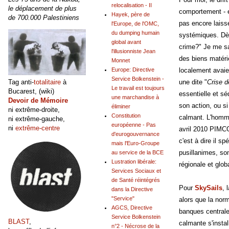
relocalisation - II
le déplacement de plus
comportement - et
Hayek, père de
de 700.000 Palestiniens
pas encore laiss
l'Europe, de l'OMC,
du dumping humain
systémiques. Dès
global avant
crime?" Je me sa
l'illusionniste Jean
des biens matérie
Monnet
localement avaie
Europe: Directive
Service Bolkenstein -
Tag anti-
totalitaire
à
une dite "
Crise 
Le travail est toujours
Bucarest, (wiki)
essentielle et s
une marchandise à
Devoir de Mémoire
son action, ou si
éliminer
ni extrême-droite,
Constitution
calmant. L'homm
ni extrême-gauche,
européenne - Pas
ni
extrême-centre
avril 2010 PIMCO
d'eurogouvernance
c'est à dire il s
mais l'Euro-Groupe
pusillanimes, som
au service de la BCE
Lustration libérale:
régionale et glob
Services Sociaux et
de Santé réintégrés
Pour
SkySails
, 
dans la Directive
"Service"
alors que la nor
AGCS, Directive
banques centrale
Service Bolkenstein
BLAST
,
calmante s'instal
n°2 - Nécrose de la