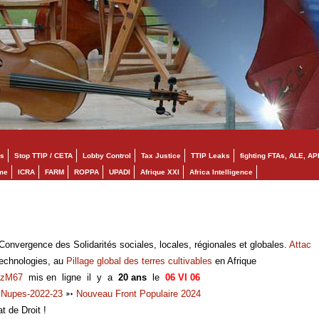
s
Stop TTIP / CETA
Lobby Control
Tax Justice
TTIP Leaks
fighting FTAs, ALE, AP
mme
ICRA
FARM
ROPPA
UPADI
Afrique XXI
Africa Intelligence
onvergence des Solidarités sociales, locales, régionales et globales.
Attac
technologies, au
Pillage global des terres cultivables
en Afrique
zM67
mis en ligne il y a
20 ans
le
06 VI 06
➳
Nupes-2022-23
➳
Nouveau Front Populaire 2024
at de Droit !