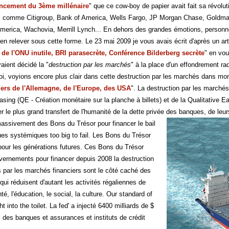
cement du 3ème millénaire
" que ce cow-boy de papier avait fait sa révolu
 comme Citigroup, Bank of America, Wells Fargo, JP Morgan Chase, Goldman
merica, Wachovia, Merrill Lynch... En dehors des grandes émotions, personne
en relever sous cette forme. Le 23 mai 2009 je vous avais écrit d'après un art
2 de l'ONU inutile, BRI parasecrète, Conférence Bilderberg secrète
" en vo
aient décidé la "
destruction par les marchés
" à la place d'un effondrement ra
i, voyions encore plus clair dans cette destruction par les marchés dans mon 
ers de l'Allemagne, de l'Europe, des USA
". La destruction par les march
asing (QE - Création monétaire sur la planche à billets) et de la Qualitative 
r le plus grand transfert de l'humanité de la dette privée des banques, de leu
assivement des Bons du Trésor pour financer le bail
es systémiques too big to fail. Les Bons du Trésor
 pour les générations futures. Ces Bons du Trésor
vernements pour financer depuis 2008 la destruction
is par les marchés financiers sont le côté caché des
 qui réduisent d'autant les activités régaliennes de
té, l'éducation, le social, la culture. Our standard of
ght into the toilet. La fed' a injecté 6400 milliards de $
s des banques et assurances et instituts de crédit