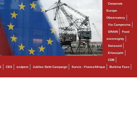
Corporate
Europe
Observatory
Via Campesina
GRAIN
Food
sovereignty
Swissaid
Erlassjahr
CDB
E
CES
ecdpem
Jubilee Debt Campaign
Survie - FranceAfrique
Burkina Faso