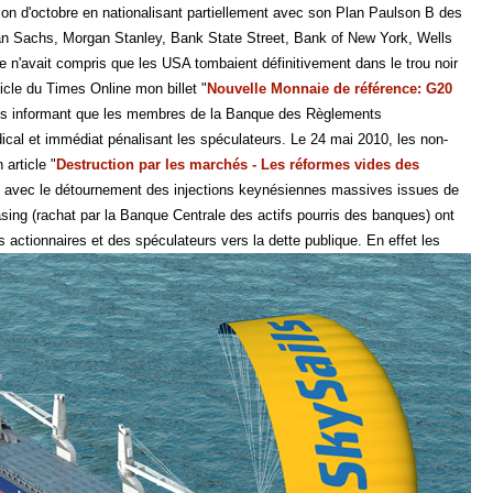
tion d'octobre en nationalisant partiellement avec son Plan Paulson B des
 Sachs, Morgan Stanley, Bank State Street, Bank of New York, Wells
 n'avait compris que les USA tombaient définitivement dans le trou noir
icle du Times Online mon billet "
Nouvelle Monnaie de référence: G20
us informant que les membres de la Banque des Règlements
dical et immédiat pénalisant les spéculateurs. Le 24 mai 2010, les non-
article "
Destruction par les marchés - Les réformes vides des
és avec le détournement des injections keynésiennes massives issues de
Easing (rachat par la Banque Centrale des actifs pourris des banques) ont
rs actionnaires et des spéculateurs vers la dette publique.
En effet les