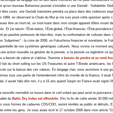
 qu'un nouveau Behaviour pourrait s'installer si une Gestalt - Solidarités Globa
é libre cours, une Gestalt transitoire prendra sa place dans des violences ex
 1989, en observant la Chute du Mur je me suis posé cette question après ce c
vais être un mort-né, un mort-tuant dans mon simple appareil d'être vivant d
ls. Et j'ai raison: l’État-nation, l’État-global, l’État-financier, l’État-providen
nt pu paraître porteuses de bien-être, mais la confrontation de cultures dans 
des Subprimes
" - la crise de 2008, un Fukushima financier et monétaire, le F
équentielle de nos systèmes génériques culturels. Nous vivons ce moment ang
 une action nouvelle va générer de la pensée, si la pensée va régénérer ce qu
e a besoin de calme et s'abîme, l'homme
a besoin de perdre et se rend fou
 fait du short selling sur les US-Treasuries et autre T-Bonds américains, le
pécule sur la baisse des ces valeurs. En langage clair, nous assistons à une gu
mes tous une partie de l'entendement infini du monde de la finance, il avait fa
ale, il aurait fallu dire non, il y a 15 ans quand Jospin en France avait signé
la nouvelle normalité se trouve dans le cerf-volant qui peut avoir la puissance
malité du
Baltic Dry Index est effondrée
. D'ici la fin de cette année 30.000 m
s sous formes de cadavres CDS/CDO, seront révélés au public et détruits. Entre
ler entre les gens. Je vous avais écrit le 17 octobre 2008 dans mon article "
C