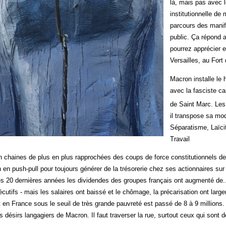
là, mais pas avec l
institutionnelle de
parcours des manif
public. Ça répond 
pourrez apprécier 
Versailles, au Fort
Macron installe le 
avec la fasciste ca
de Saint Marc. Le
il transpose sa mod
Séparatisme, Laïci
Travail
 chaines de plus en plus rapprochées des coups de force constitutionnels de
 en push-pull pour toujours générer de la trésorerie chez ses actionnaires sur
es 20 dernières années les dividendes des groupes français ont augmenté de..
écutifs - mais les salaires ont baissé et le chômage, la précarisation ont la
 en France sous le seuil de très grande pauvreté est passé de 8 à 9 millions.
es désirs langagiers de Macron. Il faut traverser la rue, surtout ceux qui sont 