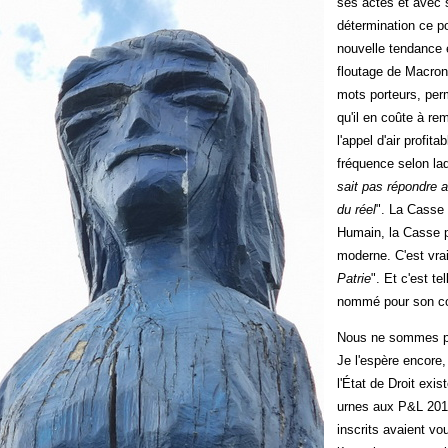
ses actes et avec so
détermination ce po
nouvelle tendance 
floutage de Macron,
mots porteurs, per
qu'il en coûte à rem
l'appel d'air profi
fréquence selon laqu
sait pas répondre 
du réel
". La Casse 
Humain, la Casse po
moderne. C'est vrai
Patrie
". Et c'est t
nommé pour son co
Nous ne sommes pas
Je l'espère encore
l'État de Droit exis
urnes aux P&L 2017
inscrits avaient v