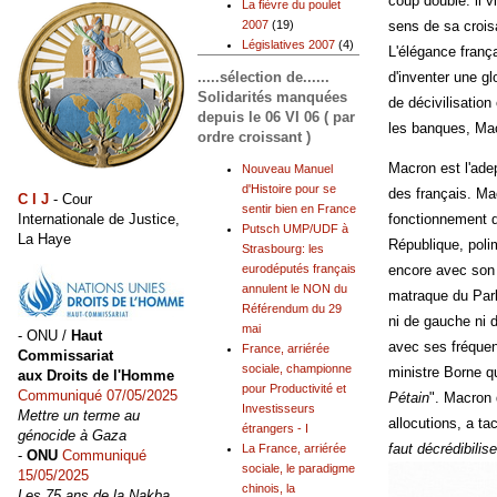
coup double: il 
La fièvre du poulet
2007
(19)
sens de sa crois
Législatives 2007
(4)
L'élégance frança
.....sélection de......
d'inventer une gl
Solidarités manquées
de décivilisatio
depuis le 06 VI 06 ( par
les banques, Mac
ordre croissant )
Macron est l'ade
Nouveau Manuel
d'Histoire pour se
des français. Ma
C I J
- Cour
sentir bien en France
Internationale de Justice,
fonctionnement d
Putsch UMP/UDF à
La Haye
République, poli
Strasbourg: les
encore avec son 
eurodéputés français
annulent le NON du
matraque du Parle
Référendum du 29
ni de gauche ni d
mai
- ONU /
Haut
avec ses fréquen
France, arriérée
Commissariat
sociale, championne
ministre Borne qu
aux Droits de l'Homme
pour Productivité et
Communiqué 07/05/2025
Pétain
". Macron 
Investisseurs
Mettre un terme au
allocutions, a ta
étrangers - I
génocide à Gaza
faut décrédibilis
La France, arriérée
-
ONU
Communiqué
sociale, le paradigme
15/05/2025
chinois, la
Les 75 ans de la Nakba,