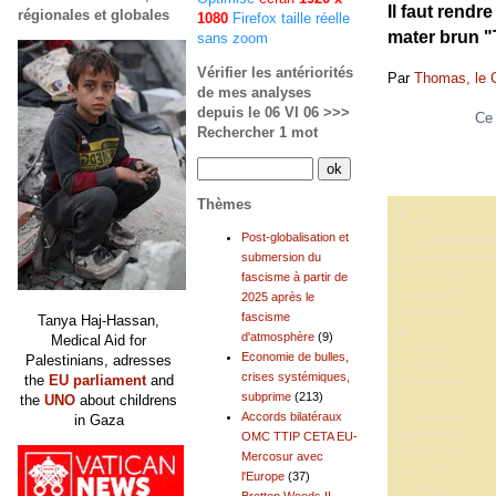
Il faut rend
régionales et globales
1080
Firefox taille réelle
mater brun "
sans zoom
Vérifier les antériorités
Par
Thomas, le 
de mes analyses
depuis le 06 VI 06 >>>
Ce 
Rechercher 1 mot
Thèmes
Post-globalisation et
submersion du
fascisme à partir de
2025 après le
fascisme
Tanya Haj-Hassan,
d'atmosphère
(9)
Medical Aid for
Economie de bulles,
Palestinians, adresses
crises systémiques,
the
EU parliament
and
subprime
(213)
the
UNO
about childrens
Accords bilatéraux
in Gaza
OMC TTIP CETA EU-
Mercosur avec
l'Europe
(37)
Bretton Woods II,