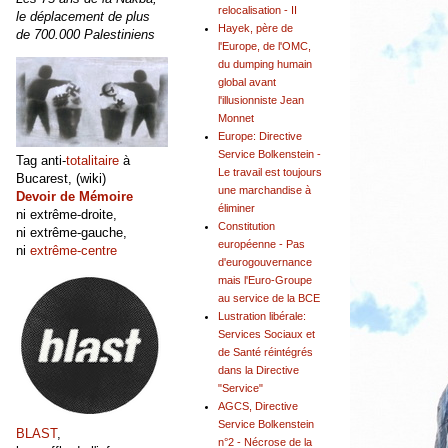
relocalisation - II
le déplacement de plus
Hayek, père de
de 700.000 Palestiniens
l'Europe, de l'OMC,
du dumping humain
global avant
l'illusionniste Jean
Monnet
Europe: Directive
Service Bolkenstein -
Tag anti-
totalitaire
à
Le travail est toujours
Bucarest, (wiki)
une marchandise à
Devoir de Mémoire
éliminer
ni extrême-droite,
Constitution
ni extrême-gauche,
européenne - Pas
ni
extrême-centre
d'eurogouvernance
mais l'Euro-Groupe
au service de la BCE
Lustration libérale:
Services Sociaux et
de Santé réintégrés
dans la Directive
"Service"
AGCS, Directive
Service Bolkenstein
BLAST
,
n°2 - Nécrose de la