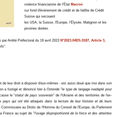
violence financiariste de l’État
Macron
sur fond d'événement de crédit et de faillite de Crédit
Suisse qui secouent
les USA, la Suisse, l'Europe, l’Élysée, Matignon et les
pivoines dorées.
 par Arrêté Préfectoral du 19 avril 2023
N°2023.04DS.0187, Article 3,
ifs
".
s et de leur droit à disposer d'eux-mêmes - est aussi doué que moi dans son
on a fustigé et dénoncé hier à Ostende "
le type de langage inadapté pour
cause le "
statut de pays souverain
" de l'Ukraine et des territoires de l'ex-
ux pays qui ont été attaqués dans la lecture de leur histoire et de leurs
 du Commissaire au Droits de l'Homme du Conseil de l'Europe, du Parlement
a France au sujet de "
l'usage disproportionné de la force et des atteintes