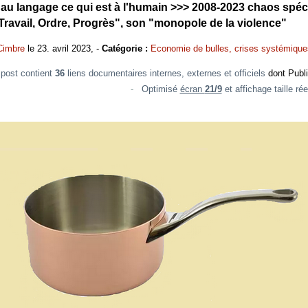
re au langage ce qui est à l'humain >>> 2008-2023 chaos spé
Travail, Ordre, Progrès", son "monopole de la violence"
Cimbre
le 23. avril 2023, -
Catégorie :
Economie de bulles, crises systémique
post contient
36
liens documentaires internes, externes et officiels
dont Publi
-
Optimisé
écran
21/9
et affichage taille r