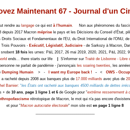
vez Maintenant 67 - Journal d'un C
faut rendre au
langage
ce qui est
à l'humain
. Non aux phéromones du fasc
-3 depuis 2017 Macron
méprise
le pays et les Décisions du Conseil d’État, pili
es Droits Sociaux et Fondamentaux de l'EU, du Droit International de l'ONU, de
 Trois Pouvoirs -
Exécutif, Législatif, Judiciaire
- de Sarkozy à Macron, Dar
s snobent
18 fois
les urnes: P&L 2017, 26 mai 2019, 2020, 2021, P&L 2022, 9
world
ends... there starts our life
|
S'informer sur
Traité de Lisbonne - Libre 
 personne ne parlait de pandémie - j'annonçais
les soaring twenties
, les année
e
Dumping Humain
> -
I want my Europe back !
-
<
OWS - Occup
E a racheté depuis 2008 aux banques plus de
17.000 milliards
avec plus de
20
hel Barnier
:
"
les États ont racheté aux banques 4500 milliards de dettes irréc
s + de
10 ans
,
page 1 ligne 1 et 6
de Google pour "
extrême resserrement à d
nthropofascisme
rétrotopique de Macron, le mot qui n'a pas encore d'existen
et pour "
Macron autocratie électorale
" mon site est
en page 1 ligne 8
_____________________________