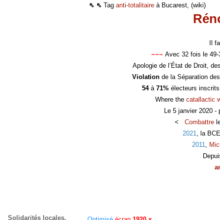
⇖ ⇖
Tag
anti-totalitaire
à Bucarest, (wiki)
Réno
Il 
~~~
Avec 32 fois le 49
Apologie de l’État de Droit, d
Violation
de la Séparation des
54
à
71%
électeurs inscrit
Where the
catallactic 
Le 5 janvier 2020 -
<
Combattre
l
2021
, la BC
2011
,
Mic
Depui
a
Solidarités locales,
Optimisé
écran
1920 x