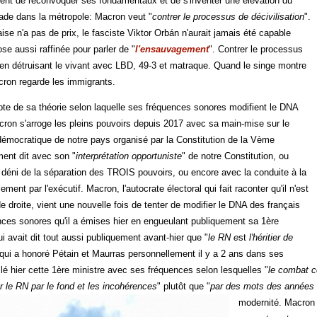
vient de reconvoquer ses fondamentaux et de s'inventer une élévation du
ade dans la métropole: Macron veut "
contrer le processus de décivilisation
".
ise n'a pas de prix, le fasciste Viktor Orbán n'aurait jamais été capable
ose aussi raffinée pour parler de "
l'ensauvagement
". Contrer le processus
n en détruisant le vivant avec LBD, 49-3 et matraque. Quand le singe montre
ron regarde les immigrants.
pte de sa théorie selon laquelle ses fréquences sonores modifient le DNA
cron s'arroge les pleins pouvoirs depuis 2017 avec sa main-mise sur le
émocratique de notre pays organisé par la Constitution de la Vème
ment dit avec son "
interprétation opportuniste
" de notre Constitution, ou
déni de la séparation des TROIS pouvoirs, ou encore avec la conduite à la
ment par l'exécutif. Macron, l'autocrate électoral qui fait raconter qu'il n'est
e droite, vient une nouvelle fois de tenter de modifier le DNA des français
ces sonores qu'il a émises hier en engueulant publiquement sa 1ère
i avait dit tout aussi publiquement avant-hier que "
le RN e
st
l'héritier de
qui a honoré Pétain et Maurras personnellement il y a 2 ans dans ses
clé hier cette 1ère ministre avec ses fréquences selon lesquelles "
le combat c
er le RN par le fond et les incohérences
" plutôt que "
par des mots des années 9
modernité.
Macron 