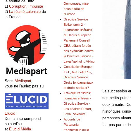
le souffle de l'info
Démocratie, mise
1)
Corruption, impunité
sous tutelle de
2)
La réalité coloniale
de
l'Europe
la France
Directive Service
Bolkenstein 2 -
Lustrations libérales
du Janus européen
Parlement Conseil
CEJ: défaite forcée
des syndicats contre
la Directive Service -
Laval Vaxholm, Viking
Constitution Europe,
TCE, AGCS ADPIC,
Directive Service.
Sans
Médiapart
,
Droits fondamentaux
vous ne l'auriez pas su
et droits sociaux?
La succession en
Travailleurs "libres"
ses petits putsch
nomades et lésés -
Directive Service -
ceux à naitre. C
Les affaires Rüffert,
historiques cons
Élucid
Laval, Vaxholm
personnes vivant
Demain se comprend
Accords de
aujourd'hui
fait pas partie d
Partenariat
et
Élucid Média
Economique ou le