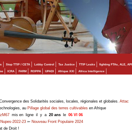
s
Stop TTIP / CETA
Lobby Control
Tax Justice
TTIP Leaks
fighting FTAs, ALE, AP
mme
ICRA
FARM
ROPPA
UPADI
Afrique XXI
Africa Intelligence
onvergence des Solidarités sociales, locales, régionales et globales.
Attac
technologies, au
Pillage global des terres cultivables
en Afrique
zM67
mis en ligne il y a
20 ans
le
06 VI 06
➳
Nupes-2022-23
➳
Nouveau Front Populaire 2024
at de Droit !