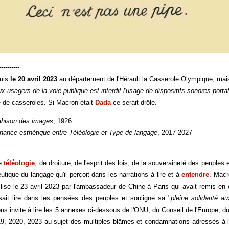
----------
smis
le 20 avril 2023
au département de l'Hérault la Casserole Olympique, mais
x usagers de la voie publique est interdit l'usage de dispositifs sonores portat
ge de casseroles. Si Macron était
Dada
ce serait drôle.
ahison des images
, 1926
rnance esthétique entre Téléologie et Type de langage
, 2017-2027
----------
de
téléologie
, de droiture, de l'esprit des lois, de la souveraineté des peuple
tique du langage qu'il perçoit dans les narrations à lire et à
entendre
. Macr
tilisé le 23 avril 2023 par l'ambassadeur de Chine à Paris qui avait remis en 
it lire dans les pensées des peuples et souligne sa "
pleine solidarité a
ous invite à lire les 5 annexes ci-dessous de l'ONU, du Conseil de l'Europe,
9, 2020, 2023 au sujet des multiples blâmes et condamnations adressés à l