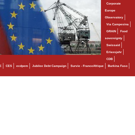
Corporate
Europe
Observatory
Via Campesina
GRAIN
Food
sovereignty
Swissaid
Erlassjahr
CDB
E
CES
ecdpem
Jubilee Debt Campaign
Survie - FranceAfrique
Burkina Faso