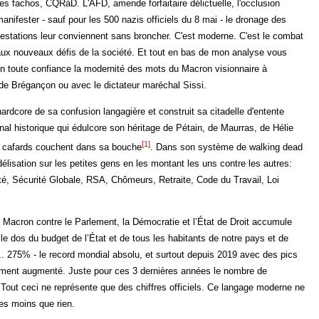
es fachos, CQRàD. L'AFD, amende forfaitaire délictuelle, l'occlusion
 manifester - sauf pour les 500 nazis officiels du 8 mai - le dronage des
estations leur conviennent sans broncher. C'est moderne. C'est le combat
aux nouveaux défis de la société. Et tout en bas de mon analyse vous
en toute confiance la modernité des mots du Macron visionnaire à
 de Brégançon ou avec le dictateur maréchal Sissi.
hardcore de sa confusion langagière et construit sa citadelle d'entente
nal historique qui édulcore son héritage de Pétain, de Maurras, de Hélie
[1]
s cafards couchent dans sa bouche
. Dans son système de walking dead
élisation sur les petites gens en les montant les uns contre les autres:
té, Sécurité Globale, RSA, Chômeurs, Retraite, Code du Travail, Loi
 Macron contre le Parlement, la Démocratie et l’État de Droit accumule
 le dos du budget de l’État et de tous les habitants de notre pays et de
. 275% - le record mondial absolu, et surtout depuis 2019 avec des pics
rgement augmenté. Juste pour ces 3 dernières années le nombre de
 Tout ceci ne représente que des chiffres officiels. Ce langage moderne ne
des moins que rien.