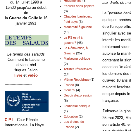
Hégémonies
(3)
du 14 juillet 1990 à
aux droits de ma
Ecoliers sans papiers
15h30 jusqu'au au début
(3)
de
Le "
positive ban
Chaudes banlieues,
la
Guerre du Golfe
le 16
quelques années 
froid pays
(3)
janvier 1991
être l'unique effic
Modernité à gauche
----------------
(16)
singulier avec se
Le PS est-il à
interdit les mani
gauche?
(45)
totalement vide
La Rénovation, à
autorisé la mani
Gauche
(25)
Le temps des salauds
Marketing politique
Comment le fascisme
contenant la sign
(2)
devient réel
occasion "
le dro
Artistes réfractaires
Hugues Jallon:
les derniers de
(14)
livre
et
vidéo
VIème République
(1)
qu'avec 10 ans 
-----------------------
France
(8)
majorité fasciste
General
(4)
ce que depuis le 
Devoir d'expression
française.
(6)
Jeunesse politique
J'observe la glo
(1)
Education
(2)
25 mai 2023, Mac
C P I
- Cour Pénale
Les droites de
son article 40, e
Internationale, La Haye
France
(2)