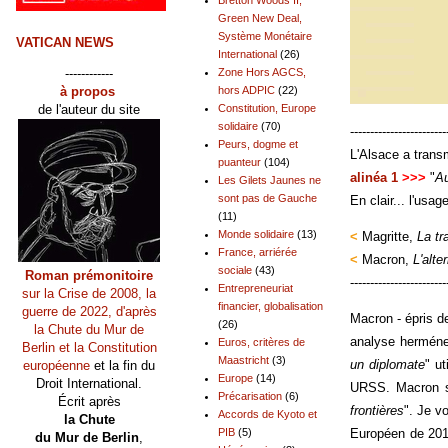
Green New Deal,
Système Monétaire
VATICAN NEWS
International
(26)
------------
Zone Hors AGCS,
à propos
hors ADPIC
(22)
de l'auteur du site
Constitution, Europe
solidaire
(70)
------------------------
Peurs, dogme et
L'Alsace a tran
puanteur
(104)
alinéa 1
>>>
"
Au
Les Gilets Jaunes ne
sont pas de Gauche
En clair... l'usa
(11)
Monde solidaire
(13)
<
Magritte,
La tr
France, arriérée
<
Macron,
L'alte
sociale
(43)
Roman prémonitoire
------------------------
Entrepreneuriat
sur la Crise de 2008, la
financier, globalisation
guerre de 2022, d'après
Macron - épris 
(26)
la Chute du Mur de
analyse herméneu
Euros, critères de
Berlin et la Constitution
Maastricht
(3)
un diplomate
" u
européenne
et la fin du
Europe
(14)
Droit International.
URSS. Macron sa
Précarisation
(6)
Écrit après
frontières
". Je v
Accords de Kyoto et
la Chute
PIB
(5)
Européen de 201
du Mur de Berlin
,