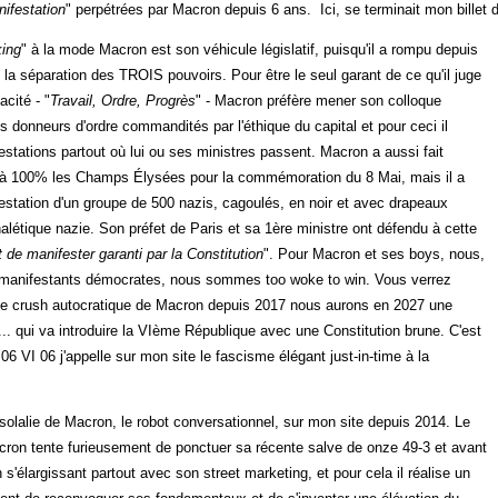
nifestation
" perpétrées par Macron depuis 6 ans. Ici, se terminait mon billet de
king
" à la mode Macron est son véhicule législatif, puisqu'il a rompu depuis
la séparation des TROIS pouvoirs. Pour être le seul garant de ce qu'il juge
acité - "
Travail, Ordre, Progrès
" - Macron préfère mener son colloque
s donneurs d'ordre commandités par l'éthique du capital et pour ceci il
festations partout où lui ou ses ministres passent. Macron a aussi fait
r à 100% les Champs Élysées pour la commémoration du 8 Mai, mais il a
festation d'un groupe de 500 nazis, cagoulés, en noir et avec drapeaux
alétique nazie. Son préfet de Paris et sa 1ère ministre ont défendu à cette
it de manifester garanti par la Constitution
". Pour Macron et ses boys, nous,
s manifestants démocrates, nous sommes too woke to win. Vous verrez
de crush autocratique de Macron depuis 2017 nous aurons en 2027 une
... qui va introduire la VIème République avec une Constitution brune. C'est
06 VI 06 j'appelle sur mon site le fascisme élégant just-in-time à la
ssolalie de Macron, le robot conversationnel, sur mon site depuis 2014. Le
ron tente furieusement de ponctuer sa récente salve de onze 49-3 et avant
n s'élargissant partout avec son street marketing, et pour cela il réalise un