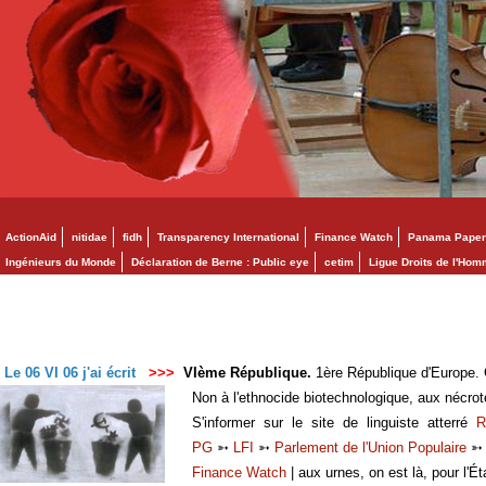
ActionAid
nitidae
fidh
Transparency International
Finance Watch
Panama Paper
Ingénieurs du Monde
Déclaration de Berne : Public eye
cetim
Ligue Droits de l'Ho
Le 06 VI 06 j'ai écrit
>>>
VIème République.
1ère République d'Europe. C
Non à l'ethnocide biotechnologique, aux nécro
S'informer sur le site de linguiste atterré
R
PG
➳
LFI
➳
Parlement de l'Union Populaire
Finance Watch
| aux urnes, on est là, pour l'Ét