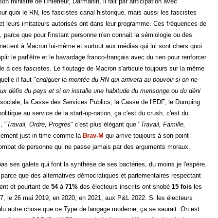
n ministre de l'Intérieur, Darmanin, il fait par anticipation avec
ur quoi le RN, les fascistes canal historique, mais aussi les fascistes
et leurs imitateurs autorisés ont dans leur programme. Ces fréquences de
 parce que pour l'instant personne n'en connait la sémiologie ou des
mettent à Macron lui-même et surtout aux médias qui lui sont chers quoi
plir le parl'être et le bavardage franco-français avec du rien pour renforcer
table à ces fascistes. Le floutage de Macron s'articule toujours sur la même
elle il faut "
endiguer la montée du RN qui arrivera au pouvoir si on ne
aux défis du pays et si on installe une habitude du mensonge ou du déni
sociale, la Casse des Services Publics, la Casse de l'EDF, le Dumping
litique au service de la start-up-nation, ça c'est du crush, c'est du
, "
Travail, Ordre, Progrès
" c'est plus élégant que "
Travail, Famille,
ellement just-in-time comme la
Brav-M
qui arrive toujours à son point
mbat de personne qui ne passe jamais par des arguments moraux.
 ses galets qui font la synthèse de ses bactéries, du moins je l'espère.
, parce que des alternatives démocratiques et parlementaires respectant
tent et pourtant de
54
à
71%
des électeurs inscrits ont snobé
15 fois
les
, le 26 mai 2019, en 2020, en 2021, aux P&L 2022. Si les électeurs
oulu autre chose que ce Type de langage moderne, ça se saurait. On est