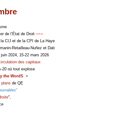
imbre
isme
er de l’État de Droit
~~~
 la CIJ et de la CPI de La Haye
manin-Retailleau-Nuñez et Dati
 juin 2024, 15-22 mars 2026
circulation des capitaux
s-20 où tout explose
y the WordS
>
 plans
de QE
ouvrables
"
roite
",
ce