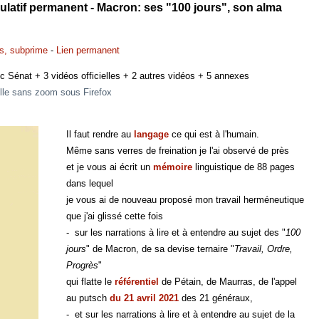
culatif permanent - Macron: ses "100 jours", son alma
s, subprime
-
Lien permanent
c Sénat + 3 vidéos officielles + 2 autres vidéos + 5 annexes
éelle sans zoom sous Firefox
Il faut rendre au
langage
ce qui est à l'humain.
Même sans verres de freination je l'ai observé de près
et je vous ai écrit un
mémoire
linguistique de 88 pages
dans lequel
je vous ai de nouveau proposé mon travail herméneutique
que j'ai glissé cette fois
- sur les narrations à lire et à entendre au sujet des "
100
jours
" de Macron, de sa devise ternaire "
Travail, Ordre,
Progrès
"
qui flatte le
référentiel
de Pétain, de Maurras, de l'appel
au putsch
du 21 avril 2021
des 21 généraux,
- et sur les narrations à lire et à entendre au sujet de la