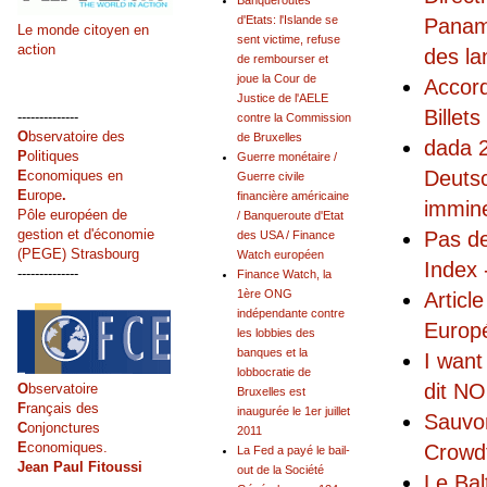
Banqueroutes
d'Etats: l'Islande se
Panama
Le monde citoyen en
sent victime, refuse
action
des la
de rembourser et
joue la Cour de
Accord
Justice de l'AELE
Billet
--------------
contre la Commission
O
bservatoire des
de Bruxelles
dada 2
P
olitiques
Guerre monétaire /
Deutsc
E
conomiques en
Guerre civile
E
urope
.
financière américaine
immin
Pôle européen de
/ Banqueroute d'Etat
gestion et d'économie
Pas de
des USA / Finance
(PEGE) Strasbourg
Watch européen
Index 
--------------
Finance Watch, la
1ère ONG
Articl
indépendante contre
Europé
les lobbies des
banques et la
I wan
lobbocratie de
dit NO
O
bservatoire
Bruxelles est
F
rançais des
inaugurée le 1er juillet
Sauvon
C
onjonctures
2011
E
conomiques.
Crowdf
La Fed a payé le bail-
Jean Paul Fitoussi
out de la Société
Le Bal