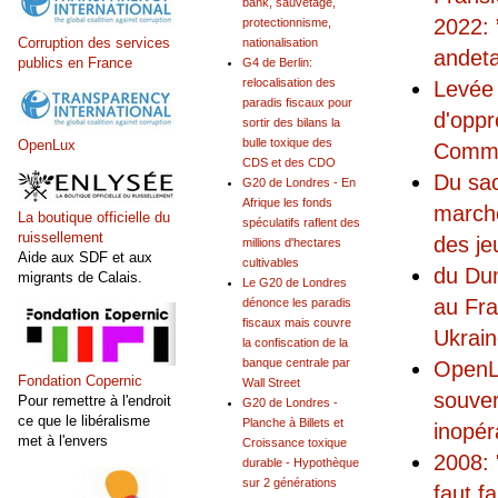
bank, sauvetage,
2022: 
protectionnisme,
Corruption des services
nationalisation
andet
publics en France
G4 de Berlin:
relocalisation des
Levée 
paradis fiscaux pour
d'oppr
sortir des bilans la
bulle toxique des
OpenLux
Commis
CDS et des CDO
Du sac
G20 de Londres - En
Afrique les fonds
marché
La boutique officielle du
spéculatifs raflent des
ruissellement
des je
millions d'hectares
Aide aux SDF et aux
cultivables
du Dum
migrants de Calais.
Le G20 de Londres
au Fra
dénonce les paradis
fiscaux mais couvre
Ukrai
la confiscation de la
banque centrale par
OpenLu
Fondation Copernic
Wall Street
souver
Pour remettre à l'endroit
G20 de Londres -
ce que le libéralisme
Planche à Billets et
inopér
met à l'envers
Croissance toxique
2008: 
durable - Hypothèque
sur 2 générations
faut f