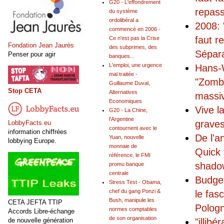
G20 - L'effondrement
repas
du système
ordolibéral a
2008: 
commencé en 2006 -
faut r
Ce n'est pas la Crise
Fondation Jean Jaurès
des subprimes, des
Sépar
Penser pour agir
banques...
L'emploi, une urgence
Hans-W
mal traitée -
"Zomb
Guillaume Duval,
Stop CETA
Alternatives
massiv
Economiques
Vive l
G20 - La Chine,
l'Argentine
graves
LobbyFacts.eu
contournent avec le
information chiffrées
De l'a
Yuan, nouvelle
lobbying Europe.
monnaie de
Quick 
référence, le FMI
shadow
promu banque
centrale
Budget
Stress Test - Obama,
chef du gang Ponzi &
le fas
Bush, manipule les
CETA JEFTA TTIP
Pologn
normes comptables
Accords Libre-échange
de son organisation
"illibé
de nouvelle génération