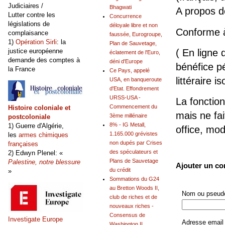
Judiciaires /
Bhagwati
A propos 
Lutter contre les
Concurrence
législations de
déloyale libre et non
Conforme 
complaisance
faussée, Eurogroupe,
1)
Opération Sirli
: la
Plan de Sauvetage,
( En ligne 
justice européenne
éclatement de l'Euro,
demande des comptes à
déni d'Europe
bénéfice pé
la France
Ce Pays, appelé
littéraire is
USA, en banqueroute
d'Etat. Effondrement
URSS-USA -
La fonction
Commencement du
Histoire coloniale et
mais ne fai
3ème millénaire
postcoloniale
8% - IG Metall,
1) Guerre d'Algérie,
office, mo
1.165.000 grévistes
les
armes chimiques
non dupés par Crises
françaises
des spéculateurs et
2) Edwyn Plenel: «
Plans de Sauvetage
Palestine, notre blessure
Ajouter un c
du crédit
»
Sommations du G24
au Bretton Woods II,
Nom ou pseudo
club de riches et de
nouveaux riches -
Consensus de
Investigate Europe
Adresse email 
Washington II