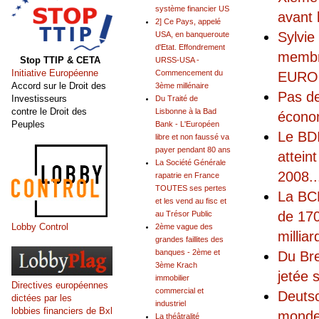
système financier US
avant 
2] Ce Pays, appelé
Sylvie
USA, en banqueroute
d'Etat. Effondrement
membr
Stop TTIP & CETA
URSS-USA -
Initiative Européenne
Commencement du
EUROFI
Accord sur le Droit des
3ème millénaire
Pas de
Investisseurs
Du Traité de
contre le Droit des
Lisbonne à la Bad
écono
Peuples
Bank - L'Européen
Le BDI
libre et non faussé va
payer pendant 80 ans
attein
La Société Générale
2008
..
rapatrie en France
TOUTES ses pertes
La BCE
et les vend au fisc et
de 170
au Trésor Public
Lobby Control
2ème vague des
milliar
grandes faillites des
banques - 2ème et
Du Bre
3ème Krach
jetée 
immobilier
Directives européennes
commercial et
Deutsc
dictées par les
industriel
lobbies financiers de Bxl
monde 
La théâtralité