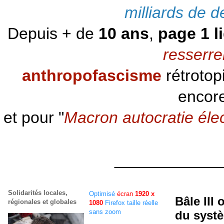
milliards de d
Depuis + de
10 ans
,
page 1 l
resserre
anthropofascisme
rétrotop
encore
et pour "
Macron autocratie éle
____________
Solidarités locales,
Optimisé
écran
1920 x
Bâle III
régionales et globales
1080
Firefox taille réelle
sans zoom
du systè