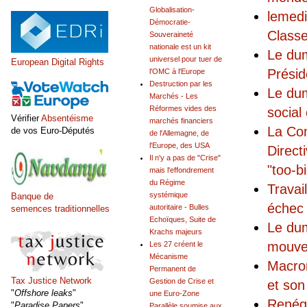
Globalisation-
lemedi
Démocratie-
Classe
Souveraineté
nationale est un kit
Le dum
universel pour tuer de
European Digital Rights
Présid
l'OMC à l'Europe
Destruction par les
Le du
Marchés - Les
Réformes vides des
social
Vérifier
Absentéisme
marchés financiers
La Com
de vos Euro-Députés
de l'Allemagne, de
l'Europe, des USA
Direct
Il n'y a pas de "Crise"
"too-bi
mais l'effondrement
du Régime
Travai
systémique
Banque de
échec
autoritaire - Bulles
semences traditionnelles
Echoïques, Suite de
Le dum
Krachs majeurs
mouvem
Les 27 créent le
Mécanisme
Macron
Permanent de
Tax Justice Network
Gestion de Crise et
et son
"
Offshore leaks
"
une Euro-Zone
Renégo
"
Paradise Papers
"
Parallèle soumise aux