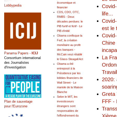
économique et
Covid-
Lobbypedia
financier
CDS, CDO, OTC,
life
...
RMBS - Deux
Covid-
décades perdues: le
PIB furtif et fictif - Le
est le 
PIB d'initié
Covid-
Obama confisque la
Fed', la création
Chine 
monétaire au profit
incapa
des banques -
Panama Papers -
ICIJ
McCain veut rétablir
La Fra
Consortium international
le Glass-Steagall Act
des Journalistes
Ordonn
Obama a été
d'Investigation
entreposé à la
Travai
Présidence par les
lobbies financiers de
2020: 
Wall Street - Le
soarin
mariole de la Maison
Blanche
Greta 
Selon le MIT, les
FFF - 
Plan de sauvetage
investisseurs
pour l'Eurozone
étrangers sont
Transs
responsables de
Xième 
l'effondrement du