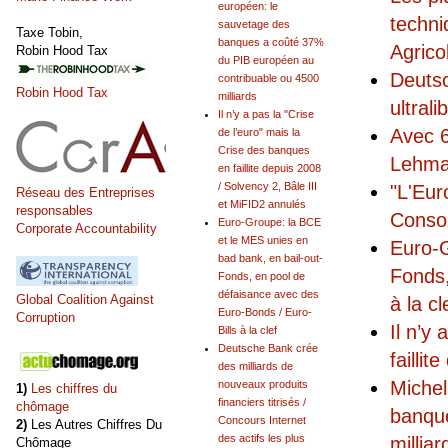
européen: le
techni
sauvetage des
Taxe Tobin,
banques a coûté 37%
Agrico
Robin Hood Tax
du PIB européen au
Deutsc
contribuable ou 4500
Robin Hood Tax
milliards
ultral
Il n’y a pas la "Crise
Avec 6
de l’euro" mais la
Crise des banques
Lehman
en faillite depuis 2008
/ Solvency 2, Bâle III
"L'Eur
Réseau des Entreprises
et MiFID2 annulés
responsables
Conso
Euro-Groupe: la BCE
Corporate Accountability
et le MES unies en
Euro-G
bad bank, en bail-out-
Fonds,
Fonds, en pool de
défaisance avec des
Global Coalition Against
à la cl
Euro-Bonds / Euro-
Corruption
Il n’y
Bills à la clef
Deutsche Bank crée
failli
des milliards de
Michel
nouveaux produits
1)
Les chiffres du
financiers titrisés /
chômage
banque
Concours Internet
2)
Les Autres Chiffres Du
des actifs les plus
milliar
Chômage