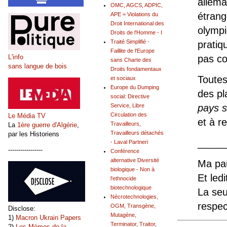
allema
OMC, AGCS, ADPIC,
étrang
APE = Violations du
Droit International des
olympi
Droits de l'Homme - I
Traité Simplifié -
pratiq
Faillite de l'Europe
L'info
pas c
sans Charte des
sans langue de bois
Droits fondamentaux
Toutes
et sociaux
Europe du Dumping
des pl
social: Directive
pays s
Service, Libre
Circulation des
Le Média TV
et à re
Travailleurs,
La
1ère guerre d'Algérie
,
Travailleurs détachés
par les Historiens
_____
- Laval Partneri
-----------------
Conférence
alternative Diversité
Ma pau
biologique - Non à
Et ledi
l'ethnocide
biotechnologique
La seu
Nécrotechnologies,
respec
OGM, Transgène,
Disclose:
Mutagène,
1)
Macron Ukrain Papers
Terminator, Traitor,
2)
Les Mémos de la