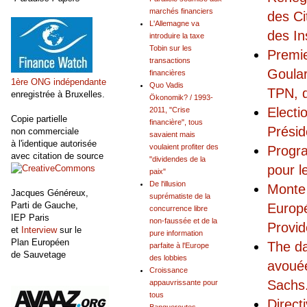
marchés financiers
des C
L'Allemagne va
des I
introduire la taxe
Tobin sur les
Premie
transactions
Goular
financières
1ère ONG indépendante
Quo Vadis
TPN, d
enregistrée à Bruxelles.
Ökonomik? / 1993-
Electi
2011, "Crise
Copie partielle
financière", tous
Présid
non commerciale
savaient mais
à l'identique autorisée
voulaient profiter des
Progr
avec citation de source
"dividendes de la
pour l
paix"
De l'illusion
Monte 
Jacques Généreux,
suprématiste de la
Parti de Gauche,
Europé
concurrence libre
IEP Paris
non-faussée et de la
Provid
et
Interview
sur le
pure information
Plan Européen
The da
parfaite à l'Europe
de Sauvetage
des lobbies
avouée
Croissance
Sachs.
appauvrissante pour
tous
Direct