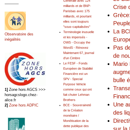
Générale avec 124
------------
Crise
milliards et de BNP-
Parisbas avec 175
Grèce:
milliards, et pourtant
elles sont toujours
Peuple
"sous-capitalisées"
La BCE
Terminologie inusuelle
Observatoire des
et les impensés -
Europe
inégalités
OWS - Occupy the
Pas de
WordS - Rénovez
Maintenant 67, journal
de nou
d'un Cimbre
Mario 
Le FESF - Fonds
Européen de Stabilité
augmen
Financière est un
bulle 
SPV - Special
Purpose Vehicle
Transa
1]
Zone hors AGCS >>>
comme ceux qui ont
horsagcslogo.chez-
fait chuter Lehman
Financ
alice.fr
Brothers
Une au
2]
Zone hors ADPIC
BCE - Souveraineté
de la Création
des li
monétaire /
Direct
Monétisation de la
dette publique des
sur la