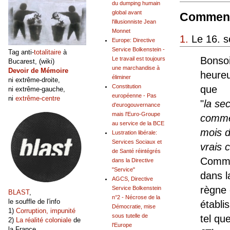
du dumping humain
global avant
Comment
l'illusionniste Jean
Monnet
1.
Le 16. s
Europe: Directive
Service Bolkenstein -
Tag anti-
totalitaire
à
Bonsoi
Le travail est toujours
Bucarest, (wiki)
une marchandise à
Devoir de Mémoire
heureu
éliminer
ni extrême-droite,
Constitution
que
ni extrême-gauche,
européenne - Pas
ni
extrême-centre
"
la se
d'eurogouvernance
mais l'Euro-Groupe
commen
au service de la BCE
mois 
Lustration libérale:
Services Sociaux et
vrais 
de Santé réintégrés
Commen
dans la Directive
"Service"
dans l
AGCS, Directive
règne 
Service Bolkenstein
BLAST
,
n°2 - Nécrose de la
le souffle de l'info
établi
Démocratie, mise
1)
Corruption, impunité
sous tutelle de
tel qu
2)
La réalité coloniale
de
l'Europe
la France