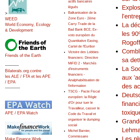
actifs bancaires
Explos
légués
Balkanisation de la
>
l'entr
Zone Euro - 2ème
WEED
La déc
Carry Trade de la
World Economy, Ecology
Bad Bank BCE, Ex-
& Development
les 90
voto européen du
Quantitative Easing,
Rogof
Cartel de l'Euribor
Comble
Victoire des Lobbies
Friends of the Earth
financiers: Directive
sa det
MiFID 2 - Marchés
-----------
La Soc
d’instruments
Bilaterals.org contre
financiers -
aux 'a
les ALE / FTA et les APE
Analphabétisation de
/ EPA
des ac
l'information
------------
TSCG - Pacte Fiscal
Deutsc
européen: la Règle
financ
d'Or pour tuer le
Travailleur, casser le
toxiqu
APE / EPA Watch
Code du Travail et
organiser le dumping
Grande
social
Lehman
Michel Barnier,
Commissaire
Les pl
Make Finance Work