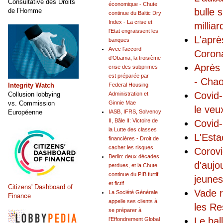
Consultative des Droits
économique - Chute
bulle 
de l'Homme
continue du Baltic Dry
Index - La crise et
millia
l'Etat engraissent les
L'aprè
banques
Avec l'accord
Coro
d'Obama, la troisième
Après 
crise des subprimes
est préparée par
- Chao
Integrity Watch
Federal Housing
Covid-
Collusion lobbying
Administration et
vs. Commission
Ginnie Mae
le veu
Européenne
IASB, IFRS, Solvency
II, Bâle II: Victoire de
Covid-
la Lutte des classes
L'Esta
financières - Droit de
cacher les risques
Corovi
Berlin: deux décades
d'aujo
perdues, et la Chute
continue du PIB furtif
jeunes
et fictif
Citizens' Dashboard of
Vade r
La Société Générale
Finance
appelle ses clients à
les Re
se préparer à
Le bal
l'Effondrement Global