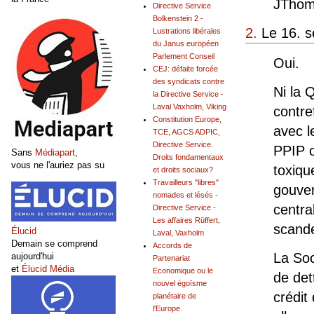
JThom
Directive Service
Bolkenstein 2 -
2.
Le 16. s
Lustrations libérales
du Janus européen
Parlement Conseil
Oui.
CEJ: défaite forcée
des syndicats contre
Ni la 
la Directive Service -
Laval Vaxholm, Viking
contre
Constitution Europe,
avec l
TCE, AGCS ADPIC,
Directive Service.
PPIP o
Sans
Médiapart
,
Droits fondamentaux
vous ne l'auriez pas su
toxiqu
et droits sociaux?
Travailleurs "libres"
gouver
nomades et lésés -
centra
Directive Service -
Les affaires Rüffert,
scande
Élucid
Laval, Vaxholm
Demain se comprend
Accords de
La Soc
aujourd'hui
Partenariat
et
Élucid Média
Economique ou le
de det
nouvel égoïsme
crédit
planétaire de
l'Europe.