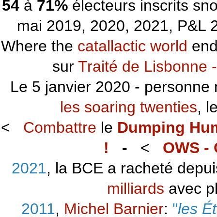
54
à
71%
électeurs inscrits s
mai 2019, 2020, 2021, P&L 2
Where the
catallactic world
ends
sur
Traité de Lisbonne -
Le 5 janvier 2020 - personne 
les soaring twenties
, 
<
Combattre
le
Dumping Hu
!
-
<
OWS - 
2021
, la BCE a racheté depu
milliards
avec p
2011
,
Michel Barnier
:
"
les É