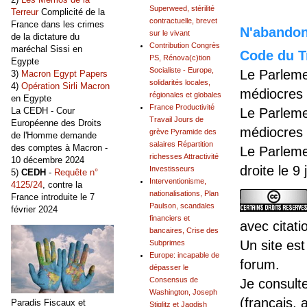
Superweed, stérilité
Terreur
Complicité de la
contractuelle, brevet
France dans les crimes
N'abandonn
sur le vivant
de la dictature du
Contribution Congrès
maréchal Sissi en
Code du Tr
PS, Rénova(c)tion
Egypte
Socialiste - Europe,
Le Parleme
3)
Macron Egypt Papers
solidarités locales,
4)
Opération Sirli Macron
médiocres 
régionales et globales
en Egypte
France Productivité
Le Parleme
La CEDH - Cour
Travail Jours de
Européenne des Droits
médiocres 
grève Pyramide des
de l'Homme demande
salaires Répartition
des comptes à Macron -
Le Parleme
richesses Attractivité
10 décembre 2024
droite le 9
Investisseurs
5)
CEDH
-
Requête n°
Interventionisme,
4125/24
, contre la
nationalisations, Plan
France introduite le 7
Paulson, scandales
février 2024
financiers et
avec citati
bancaires, Crise des
Un site est
Subprimes
Europe: incapable de
forum.
dépasser le
Consensus de
Je consult
Washington, Joseph
(français, 
Paradis Fiscaux et
Stiglitz et Jagdish