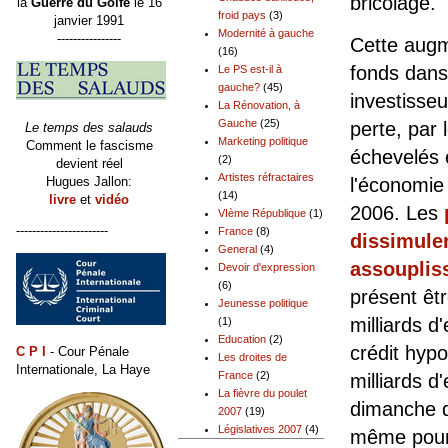
bricolage.
la
Guerre du Golfe
le 16
froid pays
(3)
janvier 1991
Modernité à gauche
----------------
Cette augm
(16)
fonds dans
Le PS est-il à
gauche?
(45)
investisseu
La Rénovation, à
Gauche
(25)
perte, par 
Le temps des salauds
Marketing politique
Comment le fascisme
échevelés 
(2)
devient réel
Artistes réfractaires
Hugues Jallon:
l'économie 
(14)
livre
et
vidéo
2006. Les
VIème République
(1)
-----------------------
France
(8)
dissimule
General
(4)
assouplis
Devoir d'expression
(6)
présent êt
Jeunesse politique
milliards d
(1)
Education
(2)
crédit hyp
C P I
- Cour Pénale
Les droites de
Internationale, La Haye
France
(2)
milliards d'
La fièvre du poulet
dimanche de
2007
(19)
Législatives 2007
(4)
même pour 