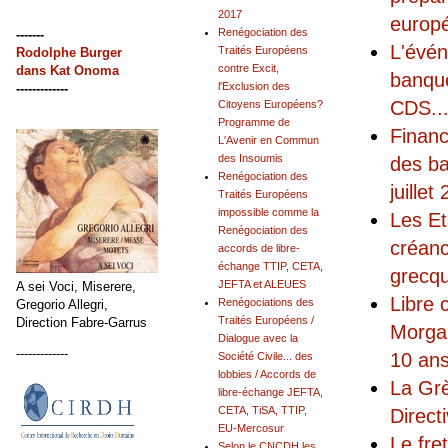
2017
europé
Renégociation des
-------
L'évén
Traités Européens
Rodolphe Burger
contre Excit,
dans
Kat Onoma
banque
l'Exclusion des
-------------
CDS
..
Citoyens Européens?
Programme de
Financ
L'Avenir en Commun
des Insoumis
des ba
Renégociation des
juillet
Traités Européens
impossible comme la
Les Et
Renégociation des
créanc
accords de libre-
échange TTIP, CETA,
grecq
JEFTA et ALEUES
A sei Voci, Miserere,
Libre 
Renégociations des
Gregorio Allegri,
Traités Européens /
Direction Fabre-Garrus
Morgan
Dialogue avec la
-------------
10 ans
Société Civile... des
lobbies / Accords de
La Grè
libre-échange JEFTA,
CETA, TiSA, TTIP,
Direct
EU-Mercosur
Le fre
Selon le CNCDH les