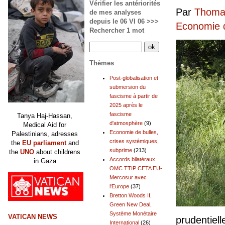
Vérifier les antériorités
Par
Thomas
de mes analyses
depuis le 06 VI 06 >>>
Economie d
Rechercher 1 mot
Thèmes
Post-globalisation et
submersion du
fascisme à partir de
2025 après le
fascisme
Tanya Haj-Hassan,
d'atmosphère
(9)
Medical Aid for
Economie de bulles,
Palestinians, adresses
crises systémiques,
the
EU parliament
and
subprime
(213)
the
UNO
about childrens
Accords bilatéraux
in Gaza
OMC TTIP CETA EU-
Mercosur avec
l'Europe
(37)
Bretton Woods II,
Green New Deal,
Système Monétaire
VATICAN NEWS
prudentiell
International
(26)