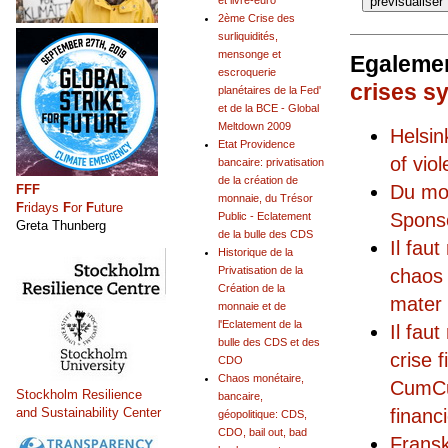
et livre-euro
2ème Crise des
surliquidités,
mensonge et
Egalemen
escroquerie
crises s
planétaires de la Fed'
et de la BCE - Global
Meltdown 2009
Helsi
Etat Providence
of vio
bancaire: privatisation
de la création de
Du mo
FFF
monnaie, du Trésor
F
ridays
F
or
F
uture
Sponso
Public - Eclatement
Greta Thunberg
de la bulle des CDS
Il fau
Historique de la
Privatisation de la
chaos 
Création de la
mater 
monnaie et de
l'Eclatement de la
Il fau
bulle des CDS et des
crise
CDO
Chaos monétaire,
CumCum
Stockholm Resilience
bancaire,
financ
and Sustainability Center
géopolitique: CDS,
CDO, bail out, bad
Fransk