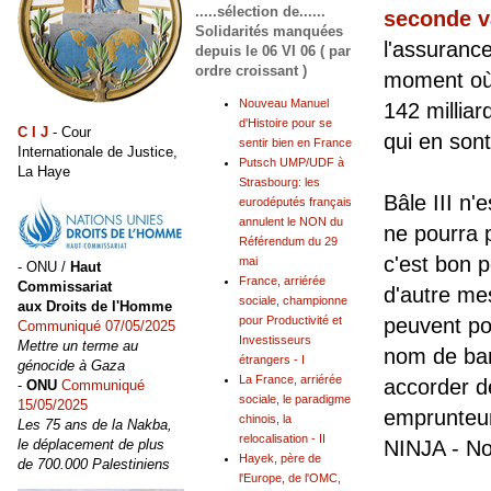
.....sélection de......
seconde v
Solidarités manquées
l'assurance
depuis le 06 VI 06 ( par
ordre croissant )
moment où 
Nouveau Manuel
142 milliar
d'Histoire pour se
C I J
- Cour
qui en son
sentir bien en France
Internationale de Justice,
Putsch UMP/UDF à
La Haye
Strasbourg: les
Bâle III n'
eurodéputés français
annulent le NON du
ne pourra p
Référendum du 29
c'est bon p
mai
- ONU /
Haut
France, arriérée
Commissariat
d'autre me
sociale, championne
aux Droits de l'Homme
peuvent po
pour Productivité et
Communiqué 07/05/2025
Investisseurs
Mettre un terme au
nom de ba
étrangers - I
génocide à Gaza
La France, arriérée
accorder de
-
ONU
Communiqué
sociale, le paradigme
15/05/2025
emprunteur
chinois, la
Les 75 ans de la Nakba,
relocalisation - II
NINJA - No
le déplacement de plus
Hayek, père de
de 700.000 Palestiniens
l'Europe, de l'OMC,