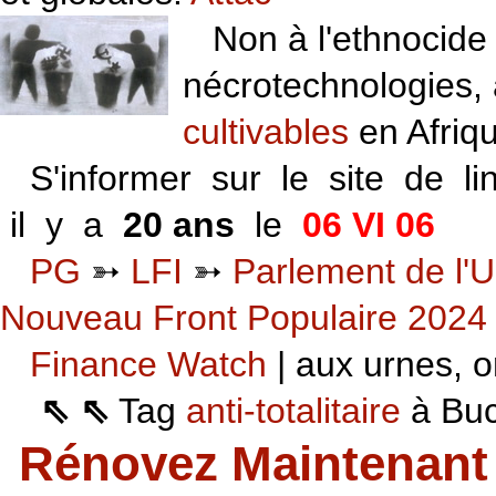
Non à l'ethnocide 
nécrotechnologies,
cultivables
en Afriq
S'informer sur le site de li
il y a
20 ans
le
06 VI 06
PG
➳
LFI
➳
Parlement de l'U
Nouveau Front Populaire 2024
Finance Watch
| aux urnes, on
⇖ ⇖
Tag
anti-totalitaire
à Buca
Rénovez Maintenant 