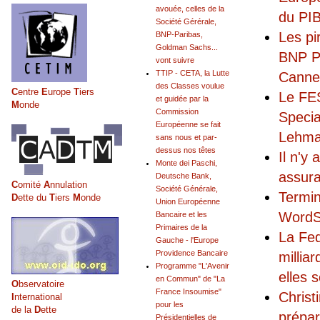
avouée, celles de la
du PI
Société Gérérale,
Les pi
BNP-Paribas,
Goldman Sachs...
BNP Pa
vont suivre
TTIP - CETA, la Lutte
Canne
des Classes voulue
C
entre
E
urope
T
iers
Le FES
et guidée par la
M
onde
Commission
Specia
Européenne se fait
Lehma
sans nous et par-
dessus nos têtes
Il n'y
Monte dei Paschi,
assur
Deutsche Bank,
C
omité
A
nnulation
Société Générale,
Termin
D
ette du
T
iers
M
onde
Union Européenne
WordS 
Bancaire et les
Primaires de la
La Fed
Gauche - l'Europe
Providence Bancaire
millia
Programme "L'Avenir
elles 
en Commun" de "La
O
bservatoire
France Insoumise"
Christ
I
nternational
pour les
de la
D
ette
prépar
Présidentielles de