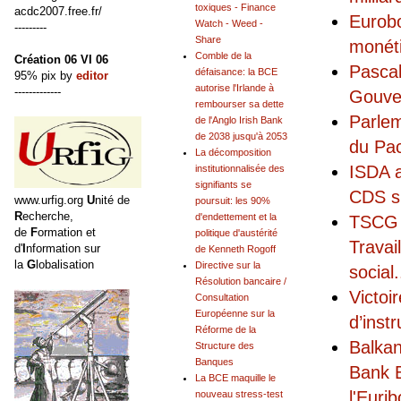
toxiques - Finance
acdc2007.free.fr/
Eurobo
Watch - Weed -
---------
Share
monéti
Comble de la
Création 06 VI 06
Pascal
défaisance: la BCE
95% pix by
editor
autorise l'Irlande à
-------------
Gouve
rembourser sa dette
Parlem
de l'Anglo Irish Bank
de 2038 jusqu'à 2053
du Pac
La décomposition
ISDA a
institutionnalisée des
signifiants se
CDS su
www.urfig.org
U
nité de
poursuit: les 90%
R
echerche,
d'endettement et la
TSCG -
de
F
ormation et
politique d'austérité
Travai
d'
I
nformation sur
de Kenneth Rogoff
la
G
lobalisation
Directive sur la
social
.
Résolution bancaire /
Victoi
Consultation
Européenne sur la
d’inst
Réforme de la
Balkan
Structure des
Banques
Bank B
La BCE maquille le
l'Eurib
nouveau stress-test