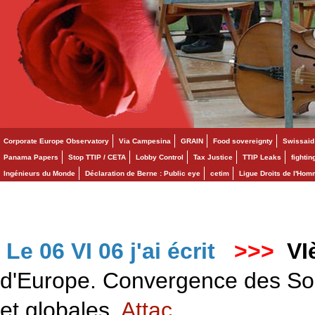
Corporate Europe Observatory
Via Campesina
GRAIN
Food sovereignty
Swissaid
Panama Papers
Stop TTIP / CETA
Lobby Control
Tax Justice
TTIP Leaks
fighti
Ingénieurs du Monde
Déclaration de Berne : Public eye
cetim
Ligue Droits de l'Ho
Le 06 VI 06 j'ai écrit
>>>
VI
d'Europe. Convergence des Solid
et globales.
Attac