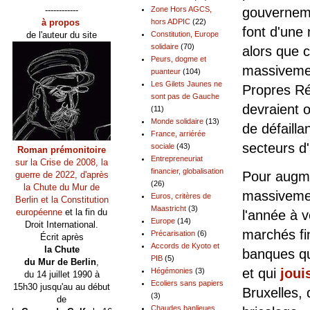
------------
Zone Hors AGCS,
gouverneme
à propos
hors ADPIC
(22)
font d'une
de l'auteur du site
Constitution, Europe
solidaire
(70)
alors que 
Peurs, dogme et
massivemen
puanteur
(104)
Les Gilets Jaunes ne
Propres Ré
sont pas de Gauche
devraient o
(11)
Monde solidaire
(13)
de défailla
France, arriérée
secteurs d'
sociale
(43)
Roman prémonitoire
Entrepreneuriat
sur la Crise de 2008, la
financier, globalisation
Pour augme
guerre de 2022, d'après
(26)
la Chute du Mur de
massivemen
Euros, critères de
Berlin et la Constitution
Maastricht
(3)
européenne
et la fin du
l'année à v
Europe
(14)
Droit International.
marchés fin
Précarisation
(6)
Écrit après
Accords de Kyoto et
la Chute
banques q
PIB
(5)
du Mur de Berlin
,
et qui
joui
Hégémonies
(3)
du 14 juillet 1990 à
Ecoliers sans papiers
15h30 jusqu'au au début
Bruxelles, 
(3)
de
Chaudes banlieues,