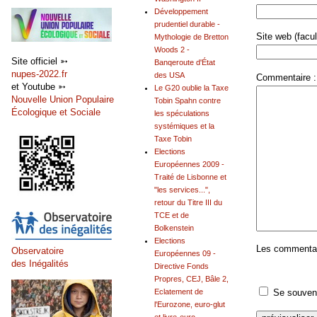
Développement
prudentiel durable -
Site web (facult
Mythologie de Bretton
Woods 2 -
Site officiel ➳
Banqeroute d'État
nupes-2022.fr
des USA
Commentaire :
et Youtube ➳
Le G20 oublie la Taxe
Nouvelle Union Populaire
Tobin Spahn contre
Écologique et Sociale
les spéculations
systémiques et la
Taxe Tobin
Elections
Européennes 2009 -
Traité de Lisbonne et
"les services...",
retour du Titre III du
TCE et de
Bolkenstein
Elections
Les commentair
Observatoire
Européennes 09 -
des Inégalités
Directive Fonds
Propres, CEJ, Bâle 2,
Se souveni
Eclatement de
l'Eurozone, euro-glut