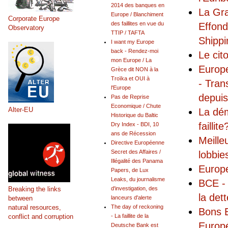
2014 des banques en
La Gra
Europe / Blanchiment
Corporate Europe
des faillites en vue du
Effond
Observatory
TTIP / TAFTA
Shipp
I want my Europe
back - Rendez-moi
Le cit
mon Europe / La
Europe
Grèce dit NON à la
Troïka et OUI à
- Tran
l'Europe
depui
Pas de Reprise
Economique / Chute
Alter-EU
La dém
Historique du Baltic
faillite
Dry Index - BDI, 10
ans de Récession
Meille
Directive Européenne
Secret des Affaires /
lobbie
Illégalité des Panama
Europ
Papers, de Lux
Leaks, du journalisme
BCE - 
Breaking the links
d'investigation, des
la det
between
lanceurs d'alerte
natural resources,
The day of reckoning
Bons 
conflict and corruption
- La faillite de la
Europ
Deutsche Bank est