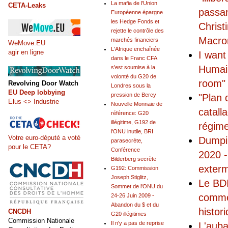
La mafia de l'Union
CETA-Leaks
passan
Européenne épargne
les Hedge Fonds et
Christ
rejette le contrôle des
Macro
marchés financiers
WeMove.EU
L'Afrique enchaînée
agir en ligne
I want
dans le Franc CFA
Humain
s'est soumise à la
volonté du G20 de
room"
Revolving Door Watch
Londres sous la
EU Deep lobbying
pression de Bercy
"Plan 
Elus <> Industrie
Nouvelle Monnaie de
catall
référence: G20
illégitime, G192 de
régime
l'ONU inutile, BRI
Votre euro-député a voté
Dumpi
parasecrète,
pour le CETA?
Conférence
2020 -
Bilderberg secrète
exterm
G192: Commission
Joseph Stiglitz,
Le BDI
Sommet de l'ONU du
commen
24-26 Juin 2009 -
Abandon du $ et du
histor
CNCDH
G20 illégitimes
Commission Nationale
Il n'y a pas de reprise
L'auba