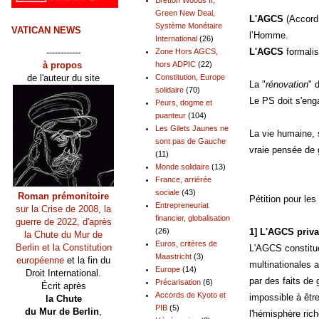
Green New Deal,
L'AGCS
(Accord
Système Monétaire
VATICAN NEWS
l’Homme.
International
(26)
L'AGCS
formalis
------------
Zone Hors AGCS,
à propos
hors ADPIC
(22)
de l'auteur du site
Constitution, Europe
La "
rénovation
" 
solidaire
(70)
Le PS doit s'eng
Peurs, dogme et
puanteur
(104)
Les Gilets Jaunes ne
La vie humaine, 
sont pas de Gauche
vraie pensée de 
(11)
Monde solidaire
(13)
France, arriérée
sociale
(43)
Roman prémonitoire
Pétition pour les
Entrepreneuriat
sur la Crise de 2008, la
financier, globalisation
guerre de 2022, d'après
1] L'AGCS priva
(26)
la Chute du Mur de
Euros, critères de
Berlin et la Constitution
L'AGCS constitue
Maastricht
(3)
européenne
et la fin du
multinationales 
Europe
(14)
Droit International.
par des faits de
Précarisation
(6)
Écrit après
Accords de Kyoto et
impossible à être
la Chute
PIB
(5)
du Mur de Berlin
,
l'hémisphère rich