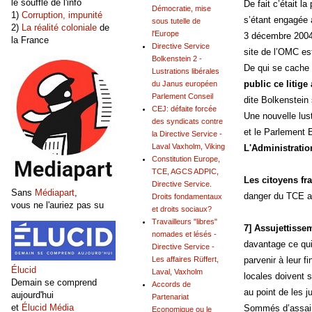
le souffle de l'info
De fait c’était l
Démocratie, mise
1)
Corruption, impunité
s’étant engagée 
sous tutelle de
2)
La réalité coloniale
de
l'Europe
3 décembre 2004,
la France
Directive Service
site de l’OMC es
Bolkenstein 2 -
De qui se cache 
Lustrations libérales
public ce litige
du Janus européen
Parlement Conseil
dite Bolkenstein
CEJ: défaite forcée
Une nouvelle lus
des syndicats contre
et le Parlement 
la Directive Service -
Laval Vaxholm, Viking
L'Administratio
Constitution Europe,
TCE, AGCS ADPIC,
Les citoyens fra
Directive Service.
Sans
Médiapart
,
danger du TCE a
Droits fondamentaux
vous ne l'auriez pas su
et droits sociaux?
Travailleurs "libres"
7] Assujettisse
nomades et lésés -
davantage ce qui
Directive Service -
parvenir à leur 
Les affaires Rüffert,
Élucid
Laval, Vaxholm
locales doivent s
Demain se comprend
Accords de
au point de les 
aujourd'hui
Partenariat
et
Élucid Média
Sommés d’assain
Economique ou le