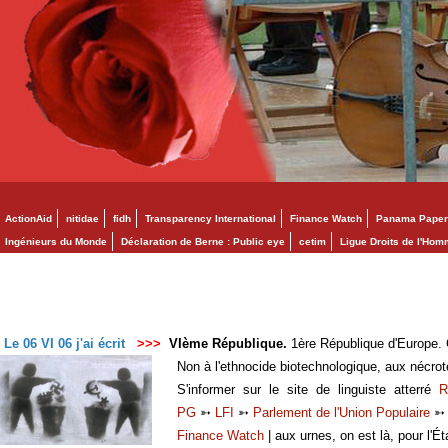
ActionAid
nitidae
fidh
Transparency International
Finance Watch
Panama Paper
Ingénieurs du Monde
Déclaration de Berne : Public eye
cetim
Ligue Droits de l'Ho
Le 06 VI 06 j'ai écrit
>>>
VIème République.
1ère République d'Europe. C
Non à l'ethnocide biotechnologique, aux nécro
S'informer sur le site de linguiste atterré
R
PG
➳
LFI
➳
Parlement de l'Union Populaire
Finance Watch
| aux urnes, on est là, pour l'Ét