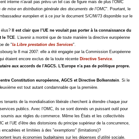
ment interne n’avait pas prévu un tel cas de figure mais de plus l’OMC
 de mise en distribution générale des documents de l’OMC
". Pourtant, le
mbassadeur européen et à ce jour le document S/C/M/73 disponible sur le
s élus?
Il est clair que l’UE ne voulait pas porter à la connaissance du
t le TCE
. L'avenir a montré que de toute manière la directive européenne
pe de "
la Libre prestation des Services
".
trasbourg le 8 mai 2007: elle a été engagée par la Commission Européenne
ui étaient encore exclus de la toute récente
Directive Service
.
utaire aux accords de l'AGCS. L'Europe n'a pas de politique propre.
en entre Constitution européenne, AGCS et Directive Bolkenstein
. Si le
 deuxième est tout autant condamnable que la première.
es tenants de la mondialisation libérale cherchent à étendre chaque jour
ervices publics. Avec l’OMC, ils se sont donnés un puissant outil pour
tre soumis aux règles du commerce. Même les États et les collectivités
C et l’UE d’être des distorsions du principe supérieur de la concurrence,
 encadrées et limitées à des "
exemptions
" (limitations)?
 portent leurs économies budgétaires sur les dépenses d’utilité sociale,