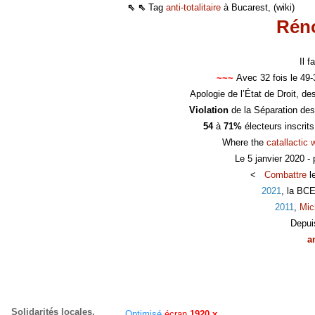
⇖ ⇖
Tag
anti-totalitaire
à Bucarest, (wiki)
Réno
Il 
~~~
Avec 32 fois le 49
Apologie de l’État de Droit, d
Violation
de la Séparation des
54
à
71%
électeurs inscrit
Where the
catallactic 
Le 5 janvier 2020 -
<
Combattre
l
2021
, la BC
2011
,
Mic
Depui
a
Solidarités locales,
Optimisé
écran
1920 x