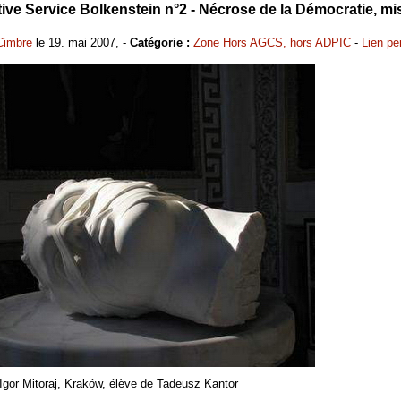
ive Service Bolkenstein n°2 - Nécrose de la Démocratie, mis
Cimbre
le 19. mai 2007, -
Catégorie :
Zone Hors AGCS, hors ADPIC
-
Lien p
 Igor Mitoraj, Kraków, élève de Tadeusz Kantor