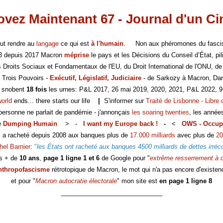
vez Maintenant 67 - Journal d'un C
faut rendre au
langage
ce qui est
à l'humain
. Non aux phéromones du fasc
-3 depuis 2017 Macron
méprise
le pays et les Décisions du Conseil d’État, pili
es Droits Sociaux et Fondamentaux de l'EU, du Droit International de l'ONU, de
 Trois Pouvoirs -
Exécutif, Législatif, Judiciaire
- de Sarkozy à Macron, Dar
s snobent
18 fois
les urnes: P&L 2017, 26 mai 2019, 2020, 2021, P&L 2022, 9
world
ends... there starts our life
|
S'informer sur
Traité de Lisbonne - Libre 
 personne ne parlait de pandémie - j'annonçais
les soaring twenties
, les année
e
Dumping Humain
> -
I want my Europe back !
-
<
OWS - Occup
E a racheté depuis 2008 aux banques plus de
17.000 milliards
avec plus de
20
hel Barnier
:
"
les États ont racheté aux banques 4500 milliards de dettes irréc
s + de
10 ans
,
page 1 ligne 1 et 6
de Google pour "
extrême resserrement à d
nthropofascisme
rétrotopique de Macron, le mot qui n'a pas encore d'existen
et pour "
Macron autocratie électorale
" mon site est
en page 1 ligne 8
_____________________________