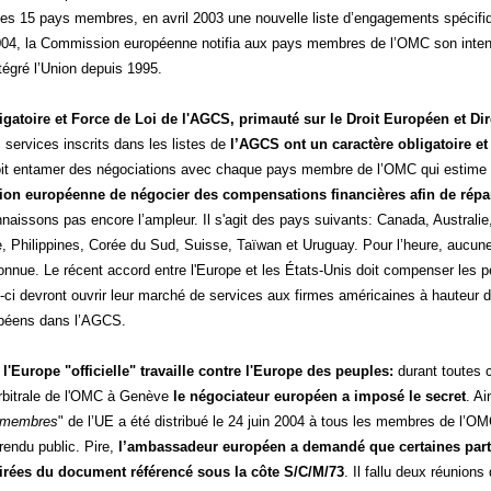
es 15 pays membres, en avril 2003 une nouvelle liste d’engagements spécif
2004, la Commission européenne notifia aux pays membres de l’OMC son intenti
tégré l’Union depuis 1995.
ligatoire et Force de Loi de l'AGCS, primauté sur le Droit Européen et Dir
services inscrits dans les listes de
l’AGCS ont un caractère obligatoire et 
t entamer des négociations avec chaque pays membre de l’OMC qui estime qu
on européenne de négocier des compensations financières afin de répar
naissons pas encore l’ampleur. Il s'agit des pays suivants: Canada, Australi
, Philippines, Corée du Sud, Suisse, Taïwan et Uruguay. Pour l’heure, aucune
onnue. Le récent accord entre l'Europe et les États-Unis doit compenser les 
ci devront ouvrir leur marché de services aux firmes américaines à hauteur de
opéens dans l’AGCS.
l'Europe "officielle" travaille contre l'Europe des peuples:
durant toutes c
 arbitrale de l'OMC à Genève
le négociateur européen a imposé le secret
. Ai
 membres
" de l’UE a été distribué le 24 juin 2004 à tous les membres de l’OM
rendu public. Pire,
l’ambassadeur européen a demandé que certaines partie
retirées du document référencé sous la côte S/C/M/73
. Il fallu deux réunio