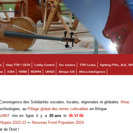
s
Stop TTIP / CETA
Lobby Control
Tax Justice
TTIP Leaks
fighting FTAs, ALE, AP
mme
ICRA
FARM
ROPPA
UPADI
Afrique XXI
Africa Intelligence
onvergence des Solidarités sociales, locales, régionales et globales.
Attac
technologies, au
Pillage global des terres cultivables
en Afrique
zM67
mis en ligne il y a
20 ans
le
06 VI 06
➳
Nupes-2022-23
➳
Nouveau Front Populaire 2024
at de Droit !