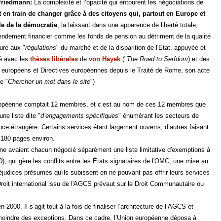
 Friedmann:
La complexité et l’opacité qui entourent les négociations de
 en train de changer grâce à des citoyens qui, partout en Europe et
le de la démocratie
, la laissant dans une apparence de liberté totale,
 rendement financier comme les fonds de pension au détriment de la qualité
ture aux "
régulations
" du marché et de la disparition de l'Etat, appuyée et
té avec les
thèses libérales
de
von Hayek
("
The Road to Serfdom
) et des
s européens et Directives européennes depuis le Traité de Rome, son acte
e "
Chercher un mot dans le site
")
uropéenne comptait 12 membres, et c’est au nom de ces 12 membres que
ne liste dite "
d’engagements spécifiques
" énumérant les secteurs de
rence étrangère. Certains services étant largement ouverts, d’autres faisant
e 180 pages environ.
 avaient chacun négocié séparément une liste limitative d'exemptions à
RD), qui gère les conflits entre les États signataires de l'OMC, une mise au
éjudices présumés qu'ils subissent en ne pouvant pas offrir leurs services
oit international issu de l'AGCS prévaut sur le Droit Communautaire ou
 2000. Il s’agit tout à la fois de finaliser l’architecture de l’AGCS et
a moindre des exceptions. Dans ce cadre, l’Union européenne déposa à