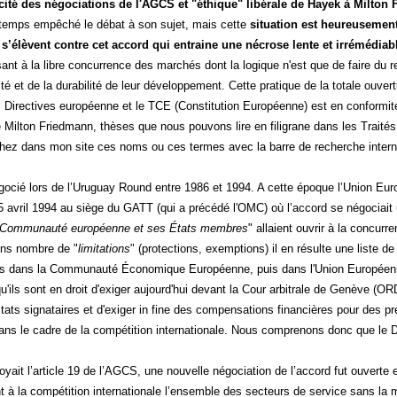
acité des négociations de l'AGCS et "éthique" libérale de Hayek à Milton
gtemps empêché le débat à son sujet, mais cette
situation est heureusement
s’élèvent contre cet accord qui entraine une nécrose lente et irrémédiab
ssant à la libre concurrence des marchés dont la logique n'est que de faire du
lité et de la durabilité de leur développement. Cette pratique de la totale ouver
 Directives européenne et le TCE (Constitution Européenne) est en conformi
 Milton Friedmann, thèses que nous pouvons lire en filigrane dans les Traité
chez dans mon site ces noms ou ces termes avec la barre de recherche intern
gocié lors de l’Uruguay Round entre 1986 et 1994. A cette époque l’Union E
 avril 1994 au siège du GATT (qui a précédé l'OMC) où l’accord se négociait u
Communauté européenne et ses États membres
" allaient ouvrir à la concur
ains nombre de "
limitations
" (protections, exemptions) il en résulte une liste d
ts dans la Communauté Économique Européenne, puis dans l'Union Européenne
 qu'ils sont en droit d'exiger aujourd'hui devant la Cour arbitrale de Genève (O
tats signataires et d'exiger in fine des compensations financières pour des pr
ns le cadre de la compétition internationale. Nous comprenons donc que le Dr
oyait l’article 19 de l’AGCS, une nouvelle négociation de l’accord fut ouverte en
nt à la compétition internationale l’ensemble des secteurs de service sans l