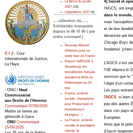
4] Secret et op
La fièvre du poulet
2007
(19)
l'AGCS, ont lon
Législatives 2007
(4)
dans le monde, 
.....sélection de......
mais l'assujetti
Solidarités manquées
et de leur durabi
depuis le 06 VI 06 ( par
devancée par les
ordre croissant )
Chicago Boys
de
Nouveau Manuel
fondateur. (cher
d'Histoire pour se
C I J
- Cour
sentir bien en France
Internationale de Justice,
Putsch UMP/UDF à
L’AGCS s’est né
La Haye
Strasbourg: les
l’UE déposa le 15
eurodéputés français
services que la "
annulent le NON du
Référendum du 29
l’objet d’un cert
mai
- ONU /
Haut
Les pays entran
France, arriérée
Commissariat
l'
AGCS
, si bien
sociale, championne
aux Droits de l'Homme
pas des autres É
pour Productivité et
Communiqué 07/05/2025
Investisseurs
dans ces pays da
Mettre un terme au
étrangers - I
génocide à Gaza
Européen.
La France, arriérée
-
ONU
Communiqué
Ainsi que le prév
sociale, le paradigme
15/05/2025
d’ouvrir largeme
chinois, la
Les 75 ans de la Nakba,