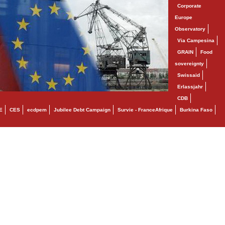
Corporate
Europe
Observatory
Via Campesina
GRAIN
Food
sovereignty
Swissaid
Erlassjahr
CDB
E
CES
ecdpem
Jubilee Debt Campaign
Survie - FranceAfrique
Burkina Faso