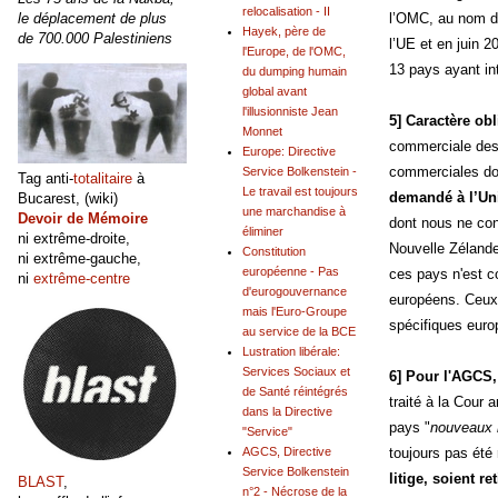
relocalisation - II
le déplacement de plus
l’OMC, au nom d
Hayek, père de
de 700.000 Palestiniens
l’UE et en juin 
l'Europe, de l'OMC,
13 pays ayant in
du dumping humain
global avant
l'illusionniste Jean
5] Caractère ob
Monnet
commerciale des 
Europe: Directive
commerciales doi
Service Bolkenstein -
Tag anti-
totalitaire
à
Le travail est toujours
demandé à l’Uni
Bucarest, (wiki)
une marchandise à
Devoir de Mémoire
dont nous ne con
éliminer
ni extrême-droite,
Nouvelle Zélande
Constitution
ni extrême-gauche,
européenne - Pas
ces pays n'est c
ni
extrême-centre
d'eurogouvernance
européens. Ceux-
mais l'Euro-Groupe
spécifiques eur
au service de la BCE
Lustration libérale:
Services Sociaux et
6] Pour l'AGCS, 
de Santé réintégrés
traité à la Cour
dans la Directive
pays "
nouveaux
"Service"
toujours pas été 
AGCS, Directive
Service Bolkenstein
litige, soient 
BLAST
,
n°2 - Nécrose de la