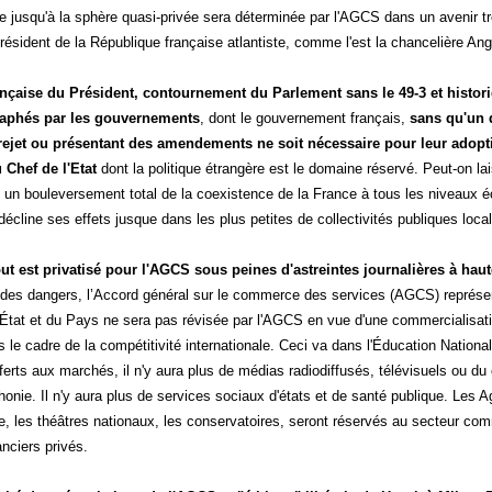
ure jusqu'à la sphère quasi-privée sera déterminée par l'AGCS dans un avenir 
résident de la République française atlantiste, comme l'est la chancelière An
ançaise du Président, contournement du Parlement sans le 49-3 et histor
raphés par les gouvernements
, dont le gouvernement français,
sans qu'un d
rejet ou présentant des amendements ne soit nécessaire pour leur adopt
 Chef de l'Etat
dont la politique étrangère est le domaine réservé. Peut-on la
e un bouleversement total de la coexistence de la France à tous les niveaux 
écline ses effets jusque dans les plus petites de collectivités publiques loca
ut est privatisé pour l'AGCS sous peines d'astreintes journalières à haut
des dangers, l’Accord général sur le commerce des services (AGCS) représen
l'État et du Pays ne sera pas révisée par l'AGCS en vue d'une commercialisati
le cadre de la compétitivité internationale. Ceci va dans l'Éducation National
ferts aux marchés, il n'y aura plus de médias radiodiffusés, télévisuels ou du
honie. Il n'y aura plus de services sociaux d'états et de santé publique. Les 
re, les théâtres nationaux, les conservatoires, seront réservés au secteur co
nciers privés.