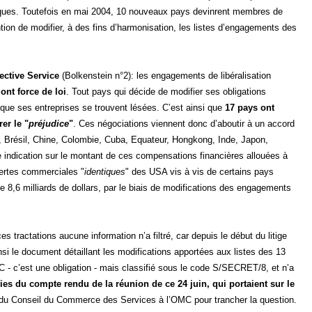
iques. Toutefois en mai 2004, 10 nouveaux pays devinrent membres de
on de modifier, à des fins d’harmonisation, les listes d’engagements des
ective Service
(Bolkenstein n°2): les engagements de libéralisation
ont force de loi
. Tout pays qui décide de modifier ses obligations
e ses entreprises se trouvent lésées. C’est ainsi que
17 pays ont
er le "
préjudice
"
. Ces négociations viennent donc d’aboutir à un accord
e, Brésil, Chine, Colombie, Cuba, Equateur, Hongkong, Inde, Japon,
 indication sur le montant de ces compensations financières allouées à
pertes commerciales "
identiques
" des USA vis à vis de certains pays
 8,6 milliards de dollars, par le biais de modifications des engagements
es tractations aucune information n’a filtré, car depuis le début du litige
nsi le document détaillant les modifications apportées aux listes des 13
C - c’est une obligation - mais classifié sous le code S/SECRET/8, et n’a
s du compte rendu de la réunion de ce 24 juin, qui portaient sur le
ns du Conseil du Commerce des Services à l’OMC pour trancher la question.