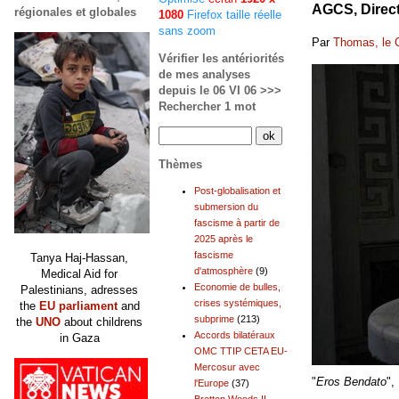
AGCS, Direct
régionales et globales
1080
Firefox taille réelle
sans zoom
Par
Thomas, le 
Vérifier les antériorités
de mes analyses
depuis le 06 VI 06 >>>
Rechercher 1 mot
Thèmes
Post-globalisation et
submersion du
fascisme à partir de
2025 après le
fascisme
Tanya Haj-Hassan,
d'atmosphère
(9)
Medical Aid for
Economie de bulles,
Palestinians, adresses
crises systémiques,
the
EU parliament
and
subprime
(213)
the
UNO
about childrens
Accords bilatéraux
in Gaza
OMC TTIP CETA EU-
Mercosur avec
"
Eros Bendato
",
l'Europe
(37)
Bretton Woods II,