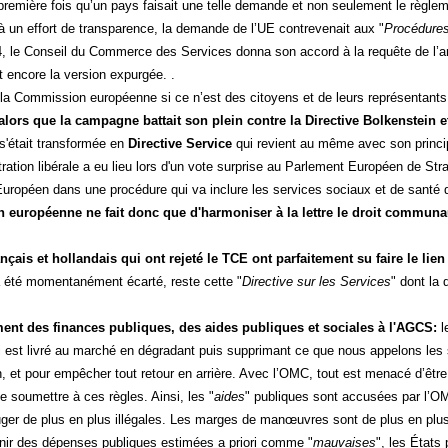
a première fois qu’un pays faisait une telle demande et non seulement le règle
à un effort de transparence, la demande de l’UE contrevenait aux "
Procédures
 le Conseil du Commerce des Services donna son accord à la requête de l’a
t encore la version expurgée. .
la Commission européenne si ce n’est des citoyens et de leurs représentant
 alors que la campagne battait son plein contre la Directive Bolkenstein e
 s'était transformée en
Directive Service
qui revient au même avec son princi
tration libérale a eu lieu lors d'un vote surprise au Parlement Européen de S
Européen dans une procédure qui va inclure les services sociaux et de santé q
n européenne ne fait donc que d'harmoniser à la lettre le droit communa
nçais et hollandais qui ont rejeté le TCE ont parfaitement su faire le li
 été momentanément écarté, reste cette "
Directive sur les Services
" dont la
ment des finances publiques, des aides publiques et sociales à l'AGCS:
l
 est livré au marché en dégradant puis supprimant ce que nous appelons les s
fin, et pour empêcher tout retour en arrière. Avec l’OMC, tout est menacé d’ê
e soumettre à ces règles. Ainsi, les "
aides
" publiques sont accusées par l’OM
juger de plus en plus illégales. Les marges de manœuvres sont de plus en plus
ir des dépenses publiques estimées a priori comme "
mauvaises
", les États