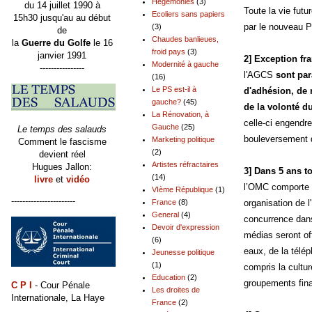
Hégémonies
(3)
du 14 juillet 1990 à
Toute la vie fut
Ecoliers sans papiers
15h30 jusqu'au au début
par le nouveau P
(3)
de
Chaudes banlieues,
la
Guerre du Golfe
le 16
froid pays
(3)
janvier 1991
2] Exception fr
Modernité à gauche
----------------
l'AGCS
sont pa
(16)
Le PS est-il à
d'adhésion, de 
gauche?
(45)
de la volonté du
La Rénovation, à
celle-ci engendr
Gauche
(25)
Le temps des salauds
bouleversement d
Marketing politique
Comment le fascisme
(2)
devient réel
Artistes réfractaires
Hugues Jallon:
3] Dans 5 ans to
(14)
livre
et
vidéo
l’OMC comporte 
VIème République
(1)
-----------------------
organisation de 
France
(8)
General
(4)
concurrence dans 
Devoir d'expression
médias seront of
(6)
eaux, de la télép
Jeunesse politique
(1)
compris la cultu
Education
(2)
groupements fina
C P I
- Cour Pénale
Les droites de
Internationale, La Haye
France
(2)