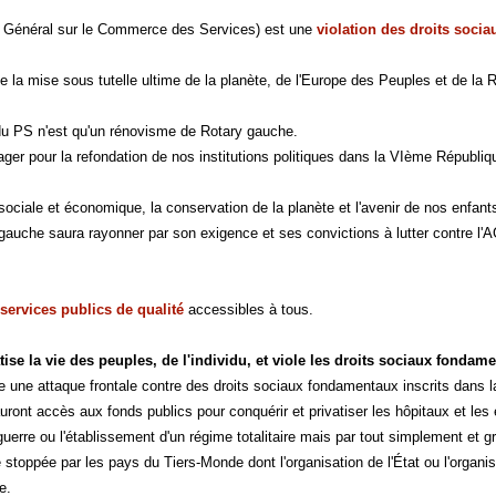
 Général sur le Commerce des Services) est une
violation des droits soci
e la mise sous tutelle ultime de la planète, de l'Europe des Peuples et de la
du PS n'est qu'un rénovisme de Rotary gauche.
ager pour la refondation de nos institutions politiques dans la VIème Républi
sociale et économique, la conservation de la planète et l'avenir de nos enfa
gauche saura rayonner par son exigence et ses convictions à lutter contre l'
services publics de qualité
accessibles à tous.
tise la vie des peuples, de l'individu, et viole les droits sociaux fondam
 une attaque frontale contre des droits sociaux fondamentaux inscrits dans l
auront accès aux fonds publics pour conquérir et privatiser les hôpitaux et le
 guerre ou l'établissement d'un régime totalitaire mais par tout simplement et
 stoppée par les pays du Tiers-Monde dont l'organisation de l'État ou l'organi
e.