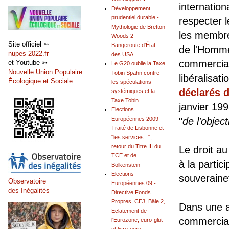
internation
Développement
prudentiel durable -
respecter 
Mythologie de Bretton
les membre
Woods 2 -
Site officiel ➳
Banqeroute d'État
de l'Homme
nupes-2022.fr
des USA
commercial
et Youtube ➳
Le G20 oublie la Taxe
Nouvelle Union Populaire
Tobin Spahn contre
libéralisa
Écologique et Sociale
les spéculations
déclarés d
systémiques et la
Taxe Tobin
janvier 199
Elections
Européennes 2009 -
"
de l'objec
Traité de Lisbonne et
"les services...",
retour du Titre III du
Le droit a
TCE et de
à la partic
Bolkenstein
Elections
souveraine
Observatoire
Européennes 09 -
des Inégalités
Directive Fonds
Propres, CEJ, Bâle 2,
Dans une a
Eclatement de
commercial
l'Eurozone, euro-glut