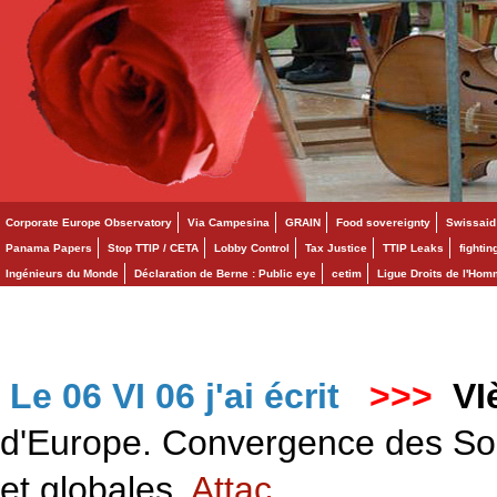
Corporate Europe Observatory
Via Campesina
GRAIN
Food sovereignty
Swissaid
Panama Papers
Stop TTIP / CETA
Lobby Control
Tax Justice
TTIP Leaks
fighti
Ingénieurs du Monde
Déclaration de Berne : Public eye
cetim
Ligue Droits de l'Ho
Le 06 VI 06 j'ai écrit
>>>
VI
d'Europe. Convergence des Solid
et globales.
Attac