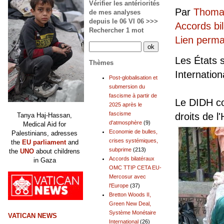
Vérifier les antériorités
Par
Thomas
de mes analyses
depuis le 06 VI 06 >>>
Accords b
Rechercher 1 mot
Lien perm
Les États s
Thèmes
Internatio
Post-globalisation et
submersion du
fascisme à partir de
Le DIDH co
2025 après le
fascisme
droits de 
Tanya Haj-Hassan,
d'atmosphère
(9)
Medical Aid for
Economie de bulles,
Palestinians, adresses
crises systémiques,
the
EU parliament
and
subprime
(213)
the
UNO
about childrens
Accords bilatéraux
in Gaza
OMC TTIP CETA EU-
Mercosur avec
l'Europe
(37)
Bretton Woods II,
Green New Deal,
Système Monétaire
VATICAN NEWS
International
(26)