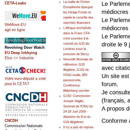
La mafia de l'Union
Le Parleme
CETA-Leaks
Européenne épargne
médiocres 
les Hedge Fonds et
rejette le contrôle des
Le Parleme
marchés financiers
WeMove.EU
médiocres 
L'Afrique enchaînée
agir en ligne
dans le Franc CFA
Le Parleme
s'est soumise à la
droite le 9
volonté du G20 de
Revolving Door Watch
Londres sous la
EU Deep lobbying
pression de Bercy
Elus <> Industrie
Nouvelle Monnaie de
référence: G20
avec citati
illégitime, G192 de
Un site est
l'ONU inutile, BRI
Votre euro-député a voté
parasecrète,
forum.
pour le CETA?
Conférence
Bilderberg secrète
Je consult
G192: Commission
(français, 
Joseph Stiglitz,
Sommet de l'ONU du
A propos 
24-26 Juin 2009 -
Abandon du $ et du
Conforme 
CNCDH
G20 illégitimes
Commission Nationale
Il n'y a pas de reprise