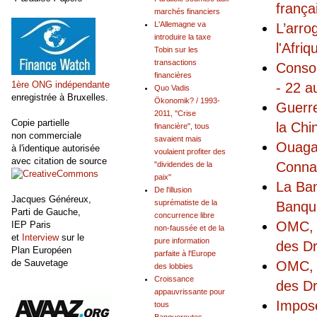
frança
marchés financiers
L'Allemagne va
L’arro
introduire la taxe
l'Afriq
Tobin sur les
transactions
Conso
financières
1ère ONG indépendante
- 22 a
Quo Vadis
enregistrée à Bruxelles.
Ökonomik? / 1993-
Guerre
2011, "Crise
Copie partielle
la Chin
financière", tous
non commerciale
savaient mais
Ouaga
à l'identique autorisée
voulaient profiter des
avec citation de source
Connai
"dividendes de la
paix"
La Ban
De l'illusion
Jacques Généreux,
suprématiste de la
Banqu
Parti de Gauche,
concurrence libre
OMC, A
IEP Paris
non-faussée et de la
et
Interview
sur le
pure information
des Dr
Plan Européen
parfaite à l'Europe
de Sauvetage
OMC, A
des lobbies
Croissance
des Dr
appauvrissante pour
Impose
tous