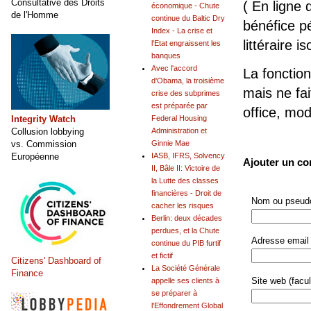
Consultative des Droits
( En ligne 
économique - Chute
de l'Homme
continue du Baltic Dry
bénéfice pé
Index - La crise et
littéraire is
l'Etat engraissent les
banques
Avec l'accord
La fonction
d'Obama, la troisième
mais ne fai
crise des subprimes
est préparée par
office, mo
Integrity Watch
Federal Housing
Collusion lobbying
Administration et
vs. Commission
Ginnie Mae
Européenne
IASB, IFRS, Solvency
Ajouter un c
II, Bâle II: Victoire de
la Lutte des classes
financières - Droit de
Nom ou pseudo
cacher les risques
Berlin: deux décades
perdues, et la Chute
Adresse email 
continue du PIB furtif
et fictif
Citizens' Dashboard of
La Société Générale
Finance
Site web (facult
appelle ses clients à
se préparer à
l'Effondrement Global