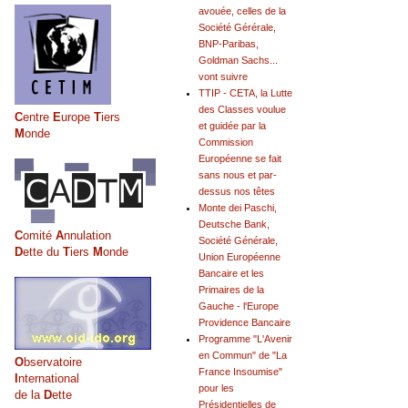
avouée, celles de la
Société Gérérale,
BNP-Paribas,
Goldman Sachs...
vont suivre
TTIP - CETA, la Lutte
des Classes voulue
C
entre
E
urope
T
iers
et guidée par la
M
onde
Commission
Européenne se fait
sans nous et par-
dessus nos têtes
Monte dei Paschi,
Deutsche Bank,
C
omité
A
nnulation
Société Générale,
D
ette du
T
iers
M
onde
Union Européenne
Bancaire et les
Primaires de la
Gauche - l'Europe
Providence Bancaire
Programme "L'Avenir
en Commun" de "La
O
bservatoire
France Insoumise"
I
nternational
pour les
de la
D
ette
Présidentielles de