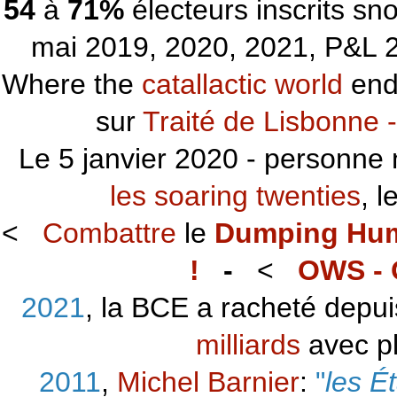
54
à
71%
électeurs inscrits s
mai 2019, 2020, 2021, P&L 2
Where the
catallactic world
ends
sur
Traité de Lisbonne -
Le 5 janvier 2020 - personne 
les soaring twenties
, 
<
Combattre
le
Dumping Hu
!
-
<
OWS - 
2021
, la BCE a racheté depu
milliards
avec p
2011
,
Michel Barnier
:
"
les É