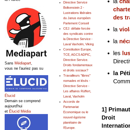
la
cha
Directive Service
Bolkenstein 2 -
chart
Lustrations libérales
des tr
du Janus européen
Parlement Conseil
la
vio
CEJ: défaite forcée
des syndicats contre
la Directive Service -
la
néc
Laval Vaxholm, Viking
Constitution Europe,
les
lu
TCE, AGCS ADPIC,
Directive Service.
Direct
Sans
Médiapart
,
Droits fondamentaux
vous ne l'auriez pas su
et droits sociaux?
la Pé
Travailleurs "libres"
Commi
nomades et lésés -
Directive Service -
Les affaires Rüffert,
Élucid
Laval, Vaxholm
Demain se comprend
Accords de
aujourd'hui
Partenariat
1] Primau
et
Élucid Média
Economique ou le
Droit
nouvel égoïsme
planétaire de
Internatio
l'Europe.