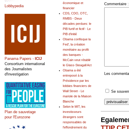
économique et
Commentaire :
Lobbypedia
financier
CDS, CDO, OTC,
RMBS - Deux
décades perdues: le
PIB furtif et fictif - Le
PIB d'initié
Obama confisque la
Fed', la création
monétaire au profit
des banques -
Panama Papers -
ICIJ
McCain veut rétablir
Consortium international
le Glass-Steagall Act
des Journalistes
Obama a été
Les commentair
d'Investigation
entreposé à la
Présidence par les
lobbies financiers de
Se souveni
Wall Street - Le
mariole de la Maison
Blanche
Selon le MIT, les
Plan de sauvetage
investisseurs
pour l'Eurozone
étrangers sont
Egalemen
responsables de
TTIP CET
l'effondrement du