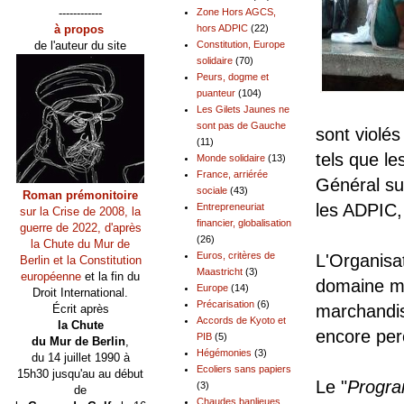
------------
Zone Hors AGCS,
à propos
hors ADPIC
(22)
de l'auteur du site
Constitution, Europe
solidaire
(70)
Peurs, dogme et
puanteur
(104)
Les Gilets Jaunes ne
sont pas de Gauche
sont violé
(11)
tels que l
Monde solidaire
(13)
France, arriérée
Général su
sociale
(43)
Roman prémonitoire
les ADPIC,
Entrepreneuriat
sur la Crise de 2008, la
financier, globalisation
guerre de 2022, d'après
(26)
la Chute du Mur de
Euros, critères de
L'Organisa
Berlin et la Constitution
Maastricht
(3)
européenne
et la fin du
domaine ma
Europe
(14)
Droit International.
Précarisation
(6)
marchandis
Écrit après
Accords de Kyoto et
la Chute
encore per
PIB
(5)
du Mur de Berlin
,
Hégémonies
(3)
du 14 juillet 1990 à
Ecoliers sans papiers
15h30 jusqu'au au début
Le "
Progra
(3)
de
Chaudes banlieues,