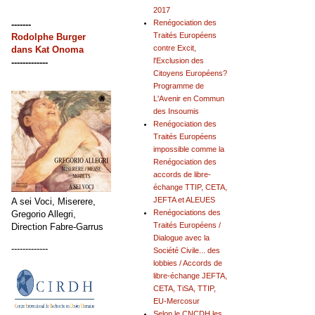
2017
Renégociation des
-------
Traités Européens
Rodolphe Burger
contre Excit,
dans
Kat Onoma
l'Exclusion des
-------------
Citoyens Européens?
Programme de
L'Avenir en Commun
des Insoumis
Renégociation des
Traités Européens
impossible comme la
Renégociation des
accords de libre-
échange TTIP, CETA,
JEFTA et ALEUES
A sei Voci, Miserere,
Renégociations des
Gregorio Allegri,
Traités Européens /
Direction Fabre-Garrus
Dialogue avec la
-------------
Société Civile... des
lobbies / Accords de
libre-échange JEFTA,
CETA, TiSA, TTIP,
EU-Mercosur
Selon le CNCDH les