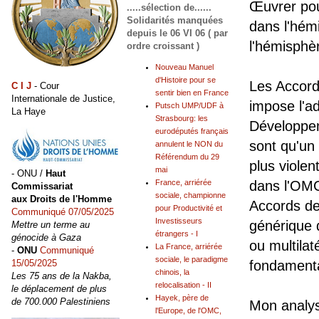
Œuvrer pour
.....sélection de......
Solidarités manquées
dans l'hém
depuis le 06 VI 06 ( par
l'hémisphè
ordre croissant )
Nouveau Manuel
d'Histoire pour se
Les Accord
C I J
- Cour
sentir bien en France
Internationale de Justice,
impose l'a
Putsch UMP/UDF à
La Haye
Strasbourg: les
Développem
eurodéputés français
sont qu'un
annulent le NON du
Référendum du 29
plus viole
mai
- ONU /
Haut
France, arriérée
dans l'OMC
Commissariat
sociale, championne
aux Droits de l'Homme
Accords de
pour Productivité et
Communiqué 07/05/2025
Investisseurs
générique 
Mettre un terme au
étrangers - I
génocide à Gaza
ou multilat
La France, arriérée
-
ONU
Communiqué
sociale, le paradigme
15/05/2025
fondamenta
chinois, la
Les 75 ans de la Nakba,
relocalisation - II
le déplacement de plus
Hayek, père de
de 700.000 Palestiniens
Mon analys
l'Europe, de l'OMC,