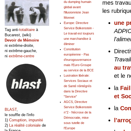
mes travau
du dumping humain
global avant
les rubriqu
l'illusionniste Jean
Monnet
une p
Europe: Directive
Service Bolkenstein -
Tag anti-
totalitaire
à
ADPIC 
Le travail est toujours
Bucarest, (wiki)
l'alime
une marchandise à
Devoir de Mémoire
éliminer
ni extrême-droite,
Constitution
Direct
ni extrême-gauche,
européenne - Pas
ni
extrême-centre
Travai
d'eurogouvernance
mais l'Euro-Groupe
au tra
au service de la BCE
et le 
Lustration libérale:
Services Sociaux et
de Santé réintégrés
la
Fai
dans la Directive
et So
"Service"
AGCS, Directive
la
Con
Service Bolkenstein
BLAST
,
n°2 - Nécrose de la
le souffle de l'info
Démocratie, mise
l'arr
1)
Corruption, impunité
sous tutelle de
2)
La réalité coloniale
de
l'Europe
la France