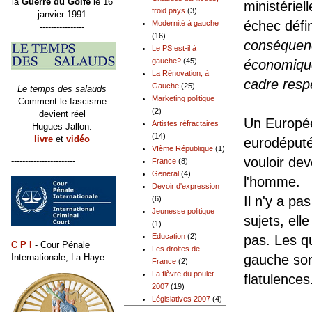
la
Guerre du Golfe
le 16
ministériel
froid pays
(3)
janvier 1991
échec défin
Modernité à gauche
----------------
(16)
conséquenc
Le PS est-il à
gauche?
(45)
économique
La Rénovation, à
cadre resp
Gauche
(25)
Le temps des salauds
Marketing politique
Comment le fascisme
(2)
devient réel
Un Europée
Artistes réfractaires
Hugues Jallon:
(14)
livre
et
vidéo
eurodéputé
VIème République
(1)
vouloir de
-----------------------
France
(8)
General
(4)
l'homme.
Devoir d'expression
Il n'y a p
(6)
Jeunesse politique
sujets, ell
(1)
Education
(2)
pas. Les q
C P I
- Cour Pénale
Les droites de
Internationale, La Haye
gauche son
France
(2)
La fièvre du poulet
flatulences.
2007
(19)
Législatives 2007
(4)