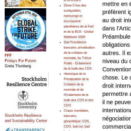
et livre-euro
mettre en 
2ème Crise des
surliquidités,
préfèrent 
mensonge et
au droit in
escroquerie
planétaires de la Fed'
dans l'Arti
et de la BCE - Global
Préambule o
Meltdown 2009
Etat Providence
obligations
bancaire: privatisation
autres. Il 
de la création de
FFF
monnaie, du Trésor
niveau du c
F
ridays
F
or
F
uture
Public - Eclatement
Greta Thunberg
Convention
de la bulle des CDS
Historique de la
chose. Le d
Privatisation de la
Création de la
droit inter
monnaie et de
permettre 
l'Eclatement de la
bulle des CDS et des
il ne peuv
CDO
internation
Chaos monétaire,
Stockholm Resilience
bancaire,
négociation
and Sustainability Center
géopolitique: CDS,
commercial
CDO, bail out, bad