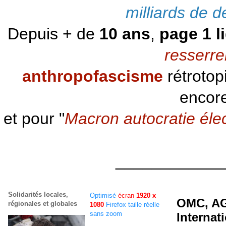
milliards de d
Depuis + de
10 ans
,
page 1 l
resserre
anthropofascisme
rétrotop
encore
et pour "
Macron autocratie éle
____________
Solidarités locales,
Optimisé
écran
1920 x
OMC, AG
régionales et globales
1080
Firefox taille réelle
sans zoom
Internat