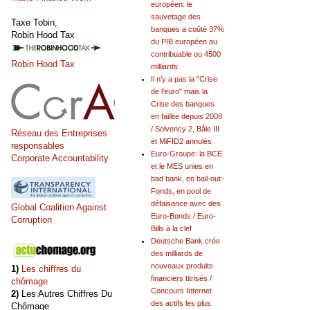
européen: le
sauvetage des
Taxe Tobin,
banques a coûté 37%
Robin Hood Tax
du PIB européen au
contribuable ou 4500
Robin Hood Tax
milliards
Il n’y a pas la "Crise
de l’euro" mais la
Crise des banques
en faillite depuis 2008
/ Solvency 2, Bâle III
Réseau des Entreprises
et MiFID2 annulés
responsables
Euro-Groupe: la BCE
Corporate Accountability
et le MES unies en
bad bank, en bail-out-
Fonds, en pool de
défaisance avec des
Global Coalition Against
Euro-Bonds / Euro-
Corruption
Bills à la clef
Deutsche Bank crée
des milliards de
nouveaux produits
1)
Les chiffres du
financiers titrisés /
chômage
Concours Internet
2)
Les Autres Chiffres Du
des actifs les plus
Chômage