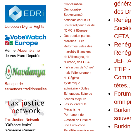
généra
Globalisation-
Démocratie-
des Dr
Souveraineté
Renégo
nationale est un kit
universel pour tuer de
European Digital Rights
Sociét
l'OMC à l'Europe
CETA,
Destruction par les
Marchés - Les
Renégo
Réformes vides des
Vérifier
Absentéisme
Renégo
marchés financiers
de vos Euro-Députés
de l'Allemagne, de
JEFTA
l'Europe, des USA
Il n'y a pas de "Crise"
TTIP -
mais l'effondrement
Commis
du Régime
systémique
Banque de
têtes
..
autoritaire - Bulles
semences traditionnelles
Forum 
Echoïques, Suite de
Krachs majeurs
omnip
Les 27 créent le
Burkin
Mécanisme
Permanent de
souver
Tax Justice Network
Gestion de Crise et
"
Offshore leaks
"
Burkin
une Euro-Zone
"
Paradise Papers
"
Parallèle soumise aux