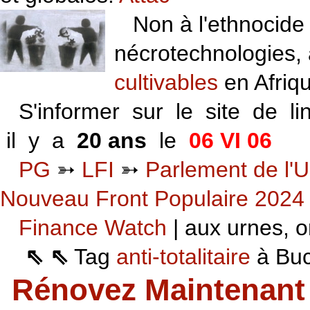
Non à l'ethnocide 
nécrotechnologies,
cultivables
en Afriq
S'informer sur le site de li
il y a
20 ans
le
06 VI 06
PG
➳
LFI
➳
Parlement de l'U
Nouveau Front Populaire 2024
Finance Watch
| aux urnes, on
⇖ ⇖
Tag
anti-totalitaire
à Buca
Rénovez Maintenant 