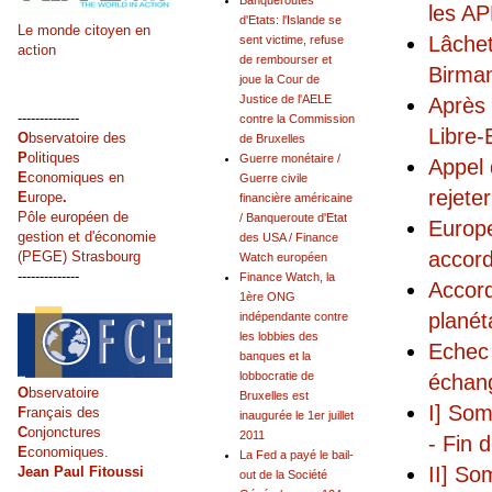
Banqueroutes
les A
d'Etats: l'Islande se
Le monde citoyen en
Lâchet
sent victime, refuse
action
de rembourser et
Birma
joue la Cour de
Justice de l'AELE
Après 
--------------
contre la Commission
Libre
O
bservatoire des
de Bruxelles
P
olitiques
Guerre monétaire /
Appel 
E
conomiques en
Guerre civile
rejete
E
urope
.
financière américaine
Pôle européen de
/ Banqueroute d'Etat
Europe
gestion et d'économie
des USA / Finance
accor
(PEGE) Strasbourg
Watch européen
--------------
Finance Watch, la
Accord
1ère ONG
planét
indépendante contre
les lobbies des
Echec 
banques et la
lobbocratie de
échang
O
bservatoire
Bruxelles est
I] Som
F
rançais des
inaugurée le 1er juillet
C
onjonctures
2011
- Fin 
E
conomiques.
La Fed a payé le bail-
II] So
Jean Paul Fitoussi
out de la Société