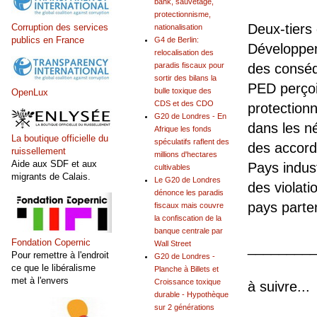
bank, sauvetage,
protectionnisme,
Deux-tiers
Corruption des services
nationalisation
publics en France
G4 de Berlin:
Développem
relocalisation des
paradis fiscaux pour
des conséq
sortir des bilans la
PED perçoi
bulle toxique des
OpenLux
CDS et des CDO
protectionn
G20 de Londres - En
dans les n
Afrique les fonds
La boutique officielle du
spéculatifs raflent des
des accord
ruissellement
millions d'hectares
Aide aux SDF et aux
Pays indust
cultivables
migrants de Calais.
Le G20 de Londres
des violat
dénonce les paradis
pays parte
fiscaux mais couvre
la confiscation de la
banque centrale par
Fondation Copernic
Wall Street
________
Pour remettre à l'endroit
G20 de Londres -
ce que le libéralisme
Planche à Billets et
met à l'envers
Croissance toxique
à suivre...
durable - Hypothèque
sur 2 générations