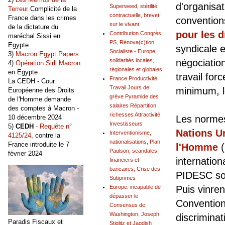
d'organisat
Superweed, stérilité
Terreur
Complicité de la
contractuelle, brevet
France dans les crimes
conventio
sur le vivant
de la dictature du
pour les d
Contribution Congrès
maréchal Sissi en
PS, Rénova(c)tion
Egypte
syndicale e
Socialiste - Europe,
3)
Macron Egypt Papers
solidarités locales,
négociation
4)
Opération Sirli Macron
régionales et globales
en Egypte
travail for
France Productivité
La CEDH - Cour
Travail Jours de
minimum, le
Européenne des Droits
grève Pyramide des
de l'Homme demande
salaires Répartition
des comptes à Macron -
richesses Attractivité
10 décembre 2024
Les normes
Investisseurs
5)
CEDH
-
Requête n°
Nations U
Interventionisme,
4125/24
, contre la
nationalisations, Plan
France introduite le 7
l'Homme
(
Paulson, scandales
février 2024
internationa
financiers et
bancaires, Crise des
PIDESC son
Subprimes
Europe: incapable de
Puis vinren
dépasser le
Convention
Consensus de
Washington, Joseph
discrimina
Paradis Fiscaux et
Stiglitz et Jagdish