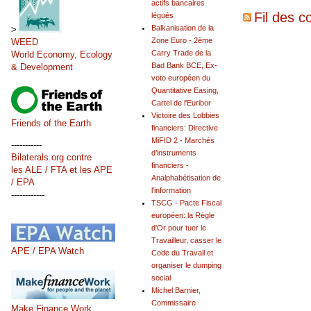
actifs bancaires
Fil des c
légués
Balkanisation de la
>
Zone Euro - 2ème
WEED
Carry Trade de la
World Economy, Ecology
Bad Bank BCE, Ex-
& Development
voto européen du
Quantitative Easing,
Cartel de l'Euribor
Victoire des Lobbies
Friends of the Earth
financiers: Directive
MiFID 2 - Marchés
-----------
d’instruments
Bilaterals.org contre
financiers -
les ALE / FTA et les APE
Analphabétisation de
/ EPA
l'information
------------
TSCG - Pacte Fiscal
européen: la Règle
d'Or pour tuer le
Travailleur, casser le
APE / EPA Watch
Code du Travail et
organiser le dumping
social
Michel Barnier,
Commissaire
Make Finance Work