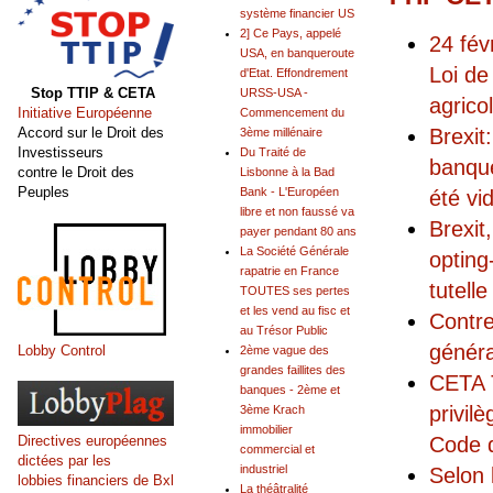
système financier US
2] Ce Pays, appelé
24 fév
USA, en banqueroute
Loi de
d'Etat. Effondrement
Stop TTIP & CETA
URSS-USA -
agrico
Initiative Européenne
Commencement du
Brexit
Accord sur le Droit des
3ème millénaire
Investisseurs
Du Traité de
banque
contre le Droit des
Lisbonne à la Bad
Peuples
Bank - L'Européen
été vi
libre et non faussé va
Brexit
payer pendant 80 ans
La Société Générale
opting
rapatrie en France
tutell
TOUTES ses pertes
et les vend au fisc et
Contre
au Trésor Public
généra
Lobby Control
2ème vague des
grandes faillites des
CETA T
banques - 2ème et
privilè
3ème Krach
immobilier
Code d
Directives européennes
commercial et
dictées par les
industriel
Selon 
lobbies financiers de Bxl
La théâtralité