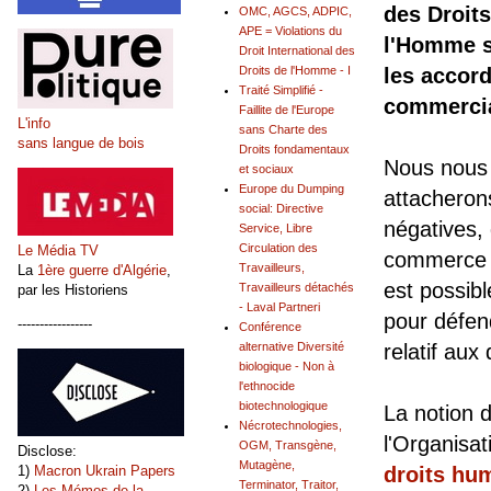
des Droits
OMC, AGCS, ADPIC,
APE = Violations du
l'Homme 
Droit International des
Droits de l'Homme - I
les accor
Traité Simplifié -
commerci
Faillite de l'Europe
L'info
sans Charte des
sans langue de bois
Droits fondamentaux
Nous nous
et sociaux
Europe du Dumping
attacheron
social: Directive
négatives, 
Service, Libre
Circulation des
Le Média TV
commerce s
Travailleurs,
La
1ère guerre d'Algérie
,
est possibl
Travailleurs détachés
par les Historiens
- Laval Partneri
pour défend
-----------------
Conférence
alternative Diversité
relatif aux
biologique - Non à
l'ethnocide
biotechnologique
La notion 
Nécrotechnologies,
l'Organisat
OGM, Transgène,
Disclose:
Mutagène,
1)
Macron Ukrain Papers
droits hum
Terminator, Traitor,
2)
Les Mémos de la