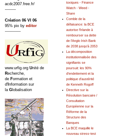
toxiques - Finance
acdc2007.free.fr/
Watch - Weed -
---------
Share
Comble de la
Création 06 VI 06
défaisance: la BCE
95% pix by
editor
autorise l'Irlande à
-------------
rembourser sa dette
de l'Anglo Irish Bank
de 2038 jusqu'à 2053
La décomposition
institutionnalisée des
signifiants se
www.urfig.org
U
nité de
poursuit: les 90%
R
echerche,
d'endettement et la
de
F
ormation et
politique d'austérité
d'
I
nformation sur
de Kenneth Rogoff
la
G
lobalisation
Directive sur la
Résolution bancaire /
Consultation
Européenne sur la
Réforme de la
Structure des
Banques
La BCE maquille le
nouveau stress-test