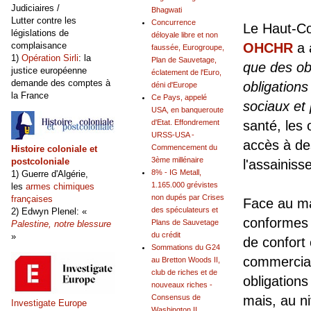
Judiciaires /
Bhagwati
Lutter contre les
Concurrence
Le Haut-Co
législations de
déloyale libre et non
complaisance
OHCHR
a a
faussée, Eurogroupe,
1)
Opération Sirli
: la
Plan de Sauvetage,
que des ob
justice européenne
éclatement de l'Euro,
demande des comptes à
obligation
déni d'Europe
la France
Ce Pays, appelé
sociaux et 
USA, en banqueroute
d'Etat. Effondrement
santé, les
URSS-USA -
accès à de
Commencement du
Histoire coloniale et
3ème millénaire
postcoloniale
l'assainiss
8% - IG Metall,
1) Guerre d'Algérie,
1.165.000 grévistes
les
armes chimiques
non dupés par Crises
françaises
Face au ma
des spéculateurs et
2) Edwyn Plenel: «
conformes 
Plans de Sauvetage
Palestine, notre blessure
du crédit
»
de confort 
Sommations du G24
commerciau
au Bretton Woods II,
club de riches et de
obligations
nouveaux riches -
Consensus de
mais, au n
Investigate Europe
Washington II