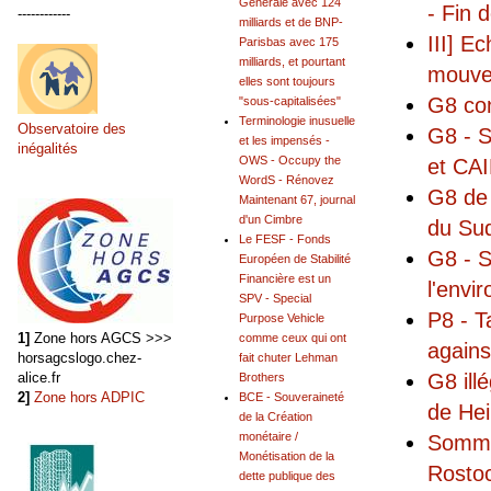
Générale avec 124
- Fin 
------------
milliards et de BNP-
III] E
Parisbas avec 175
milliards, et pourtant
mouvem
elles sont toujours
G8 co
"sous-capitalisées"
Terminologie inusuelle
Observatoire des
G8 - S
et les impensés -
inégalités
OWS - Occupy the
et CAI
WordS - Rénovez
G8 de 
Maintenant 67, journal
d'un Cimbre
du Su
Le FESF - Fonds
G8 - S
Européen de Stabilité
Financière est un
l'envi
SPV - Special
P8 - T
Purpose Vehicle
1]
Zone hors AGCS >>>
comme ceux qui ont
agains
horsagcslogo.chez-
fait chuter Lehman
G8 ill
alice.fr
Brothers
2]
Zone hors ADPIC
BCE - Souveraineté
de He
de la Création
monétaire /
Sommet
Monétisation de la
Rosto
dette publique des