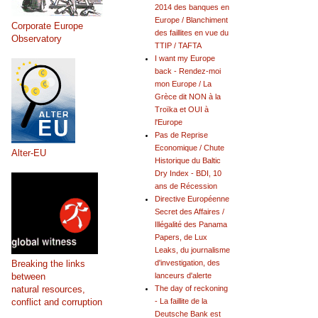
2014 des banques en
Europe / Blanchiment
Corporate Europe
des faillites en vue du
Observatory
TTIP / TAFTA
I want my Europe
back - Rendez-moi
mon Europe / La
Grèce dit NON à la
Troïka et OUI à
l'Europe
Pas de Reprise
Economique / Chute
Alter-EU
Historique du Baltic
Dry Index - BDI, 10
ans de Récession
Directive Européenne
Secret des Affaires /
Illégalité des Panama
Papers, de Lux
Leaks, du journalisme
Breaking the links
d'investigation, des
between
lanceurs d'alerte
natural resources,
The day of reckoning
conflict and corruption
- La faillite de la
Deutsche Bank est