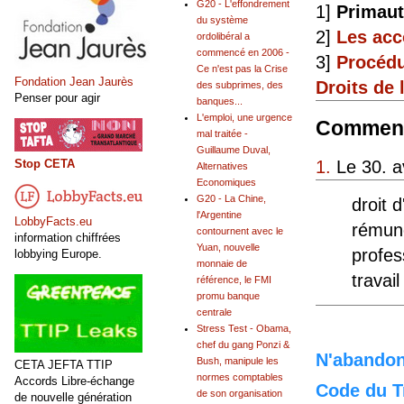
G20 - L'effondrement
1]
Primaut
du système
2]
Les acc
ordolibéral a
commencé en 2006 -
3]
Procédu
Ce n'est pas la Crise
Fondation Jean Jaurès
Droits de
des subprimes, des
Penser pour agir
banques...
L'emploi, une urgence
Comment
mal traitée -
Guillaume Duval,
Stop CETA
1.
Le 30. av
Alternatives
Economiques
G20 - La Chine,
droit 
l'Argentine
LobbyFacts.eu
rémuné
contournent avec le
information chiffrées
Yuan, nouvelle
profes
lobbying Europe.
monnaie de
travai
référence, le FMI
promu banque
centrale
Stress Test - Obama,
chef du gang Ponzi &
N'abandonn
Bush, manipule les
CETA JEFTA TTIP
normes comptables
Accords Libre-échange
Code du Tr
de son organisation
de nouvelle génération