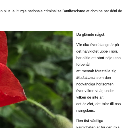
liturgie nationale criminalise l'antifascisme et domine par déni de
Du glömde något.
Vår rika överfalangstär på
det halvklotet uppe i norr,
har alltid ett stort nöje utan
förbehåll
att mentalt föreställa sig
Medelhavet
som den
nödvändiga horisonten,
över vilken vi är, under
vilken de inte är;
det är vårt, det talar till oss
i singularis.
Den öst-västliga
värdigheten är för den rika