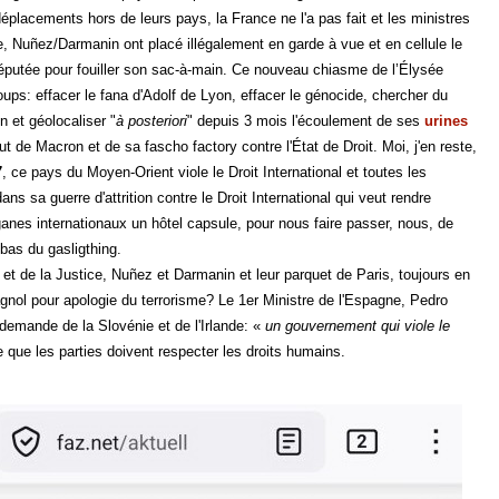
éplacements hors de leurs pays, la France ne l'a pas fait et les ministres
ice, Nuñez/Darmanin ont placé illégalement en garde à vue et en cellule le
putée pour fouiller son sac-à-main. Ce nouveau chiasme de l’Élysée
ups: effacer le fana d'Adolf de Lyon, effacer le génocide, chercher du
 et géolocaliser "
à posteriori
" depuis 3 mois l'écoulement de ses
urines
t de Macron et de sa fascho factory contre l'État de Droit. Moi, j'en reste,
7
, ce pays du Moyen-Orient viole le Droit International et toutes les
ns sa guerre d'attrition contre le Droit International qui veut rendre
anes internationaux un hôtel capsule, pour nous faire passer, nous, de
 bas du gasligthing.
r et de la Justice, Nuñez et Darmanin et leur parquet de Paris, toujours en
agnol pour apologie du terrorisme? Le 1er Ministre de l'Espagne, Pedro
 demande de la Slovénie et de l'Irlande: «
un gouvernement qui viole le
ule que les parties doivent respecter les droits humains.