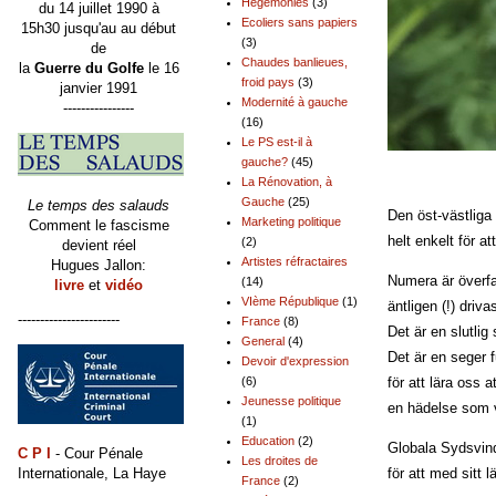
Hégémonies
(3)
du 14 juillet 1990 à
Ecoliers sans papiers
15h30 jusqu'au au début
(3)
de
Chaudes banlieues,
la
Guerre du Golfe
le 16
froid pays
(3)
janvier 1991
Modernité à gauche
----------------
(16)
Le PS est-il à
gauche?
(45)
La Rénovation, à
Gauche
(25)
Le temps des salauds
Den öst-västliga 
Marketing politique
Comment le fascisme
helt enkelt för at
(2)
devient réel
Artistes réfractaires
Hugues Jallon:
Numera är överfa
(14)
livre
et
vidéo
VIème République
(1)
äntligen (!) driv
-----------------------
France
(8)
Det är en slutlig
General
(4)
Det är en seger f
Devoir d'expression
(6)
för att lära oss
Jeunesse politique
en hädelse som v
(1)
Education
(2)
Globala Sydsvind
C P I
- Cour Pénale
Les droites de
Internationale, La Haye
för att 
France
(2)