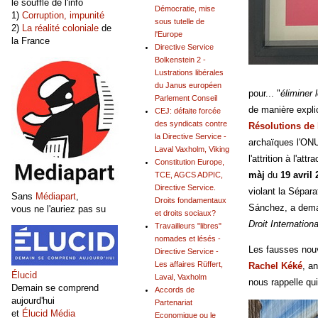
le souffle de l'info
Démocratie, mise
1)
Corruption, impunité
sous tutelle de
2)
La réalité coloniale
de
l'Europe
la France
Directive Service
Bolkenstein 2 -
Lustrations libérales
du Janus européen
pour... "
éliminer
Parlement Conseil
de manière explici
CEJ: défaite forcée
des syndicats contre
Résolutions de
la Directive Service -
archaïques l'ONU
Laval Vaxholm, Viking
l'attrition à l'a
Constitution Europe,
màj
du
19 avril
TCE, AGCS ADPIC,
Directive Service.
violant la Sépar
Sans
Médiapart
,
Droits fondamentaux
Sánchez, a dema
vous ne l'auriez pas su
et droits sociaux?
Droit Internation
Travailleurs "libres"
nomades et lésés -
Les fausses nouv
Directive Service -
Les affaires Rüffert,
Rachel Kéké
, a
Élucid
Laval, Vaxholm
nous rappelle q
Demain se comprend
Accords de
aujourd'hui
Partenariat
et
Élucid Média
Economique ou le