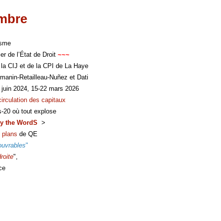
imbre
isme
er de l’État de Droit
~~~
 la CIJ et de la CPI de La Haye
manin-Retailleau-Nuñez et Dati
 juin 2024, 15-22 mars 2026
circulation des capitaux
s-20 où tout explose
y the WordS
>
 plans
de QE
ouvrables
"
roite
",
ce