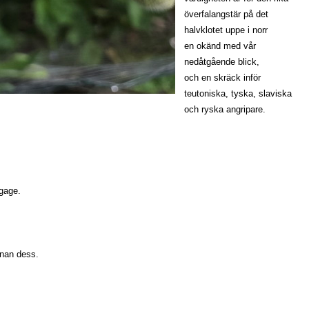
överfalangstär på det
halvklotet uppe i norr
en okänd med vår
nedåtgående blick,
och en skräck inför
teutoniska, tyska, slaviska
och ryska angripare.
agage.
nnan dess.
t-öst utbytes- och uppfyllelseslinjen.