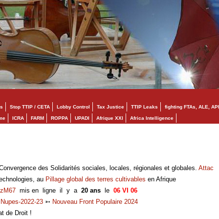
s
Stop TTIP / CETA
Lobby Control
Tax Justice
TTIP Leaks
fighting FTAs, ALE, AP
mme
ICRA
FARM
ROPPA
UPADI
Afrique XXI
Africa Intelligence
onvergence des Solidarités sociales, locales, régionales et globales.
Attac
technologies, au
Pillage global des terres cultivables
en Afrique
zM67
mis en ligne il y a
20 ans
le
06 VI 06
➳
Nupes-2022-23
➳
Nouveau Front Populaire 2024
at de Droit !