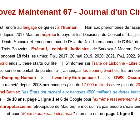
vez Maintenant 67 - Journal d'un C
faut rendre au
langage
ce qui est
à l'humain
. Non aux phéromones du fasc
-3 depuis 2017 Macron
méprise
le pays et les Décisions du Conseil d’État, pili
es Droits Sociaux et Fondamentaux de l'EU, du Droit International de l'ONU, de
 Trois Pouvoirs -
Exécutif, Législatif, Judiciaire
- de Sarkozy à Macron, Dar
s snobent
18 fois
les urnes: P&L 2017, 26 mai 2019, 2020, 2021, P&L 2022, 9
world
ends... there starts our life
|
S'informer sur
Traité de Lisbonne - Libre 
 personne ne parlait de pandémie - j'annonçais
les soaring twenties
, les année
e
Dumping Humain
> -
I want my Europe back !
-
<
OWS - Occup
E a racheté depuis 2008 aux banques plus de
17.000 milliards
avec plus de
20
hel Barnier
:
"
les États ont racheté aux banques 4500 milliards de dettes irréc
s + de
10 ans
,
page 1 ligne 1 et 6
de Google pour "
extrême resserrement à d
nthropofascisme
rétrotopique de Macron, le mot qui n'a pas encore d'existen
et pour "
Macron autocratie électorale
" mon site est
en page 1 ligne 8
_____________________________