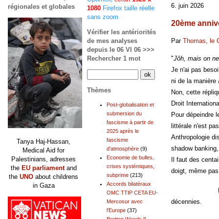
6. juin 2026
régionales et globales
1080
Firefox taille réelle
sans zoom
20ème anniver
Vérifier les antériorités
de mes analyses
Par
Thomas, le 
depuis le 06 VI 06 >>>
Rechercher 1 mot
"
Jôh, mais on ne
Je n'ai pas beso
ni de la manière
Thèmes
Non, cette répli
Droit Internationa
Post-globalisation et
submersion du
Pour dépeindre l
fascisme à partir de
littérale n'est 
2025 après le
Anthropologie d
fascisme
Tanya Haj-Hassan,
shadow banking
d'atmosphère
(9)
Medical Aid for
Economie de bulles,
Palestinians, adresses
Il faut des centa
crises systémiques,
the
EU parliament
and
doigt, même pas 
subprime
(213)
the
UNO
about childrens
Accords bilatéraux
in Gaza
Pour m
OMC TTIP CETA EU-
décennies.
Mercosur avec
l'Europe
(37)
Mais le 0
Bretton Woods II,