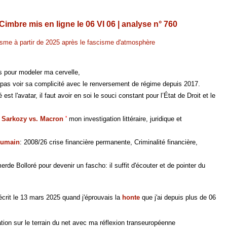
imbre mis en ligne le 06 VI 06 | analyse n° 760
isme à partir de 2025 après le fascisme d'atmosphère
s pour modeler ma cervelle,
t pas voir sa complicité avec le renversement de régime depuis 2017.
 l'avatar, il faut avoir en soi le souci constant pour l’État de Droit et le
'
Sarkozy vs. Macron
'
mon investigation littéraire, juridique et
'humain
: 2008/26 crise financière permanente, Criminalité financière,
rde Bolloré pour devenir un fascho: il suffit d'écouter et de pointer du
écrit le 13 mars 2025 quand j'éprouvais la
honte
que j'ai depuis plus de 06
ation sur le terrain du net avec ma réflexion transeuropéenne