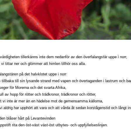
värdigheten tillerkänns inte dem nedanför av den överfalangstär uppe i norr,
t vi tittar ner och glömmer att himlen tillhör oss alla.
langstären på det halvklotet uppe i norr
as tillbaka till sin lysande strand med vapen och övertaganden i lastrum och b
 seger för Morerna och det svarta Afrika,
ull av hopp för rötter och trädkronor, trädkronor och rötter,
 att vi inte är mer än en hädelse mot de gemensamma källorna,
i aldrig har upphört att vara och att vårda åt sedan korstågenstid och långt i
en blåser hårt på Levantevinden
med sitt läppstift rita den öst-väst väs