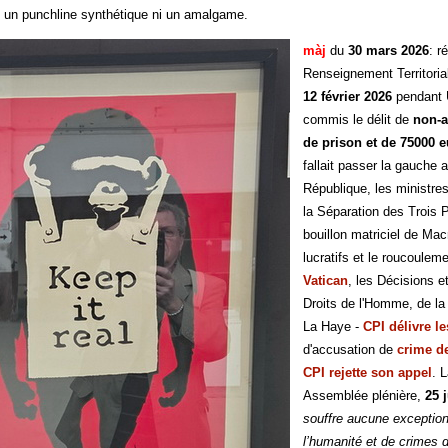
pas un punchline synthétique ni un amalgame.
màj
du
30 mars 2026
: r
Renseignement Territorial
12 février 2026
pendant 
commis le délit de
non-a
de prison et de 75000 
fallait passer la gauche 
République, les ministres
la Séparation des Trois Po
bouillon matriciel de Ma
lucratifs et le roucoulem
Vatican
, les Décisions e
Droits de l'Homme, de l
La Haye -
CPI délivre l
d'accusation de
crime de
CPI rejette son appel
. 
Assemblée plénière,
25 j
souffre aucune exception
l’humanité et de crimes 