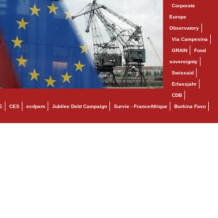
Corporate
Europe
Observatory
Via Campesina
GRAIN
Food
sovereignty
Swissaid
Erlassjahr
CDB
E
CES
ecdpem
Jubilee Debt Campaign
Survie - FranceAfrique
Burkina Faso