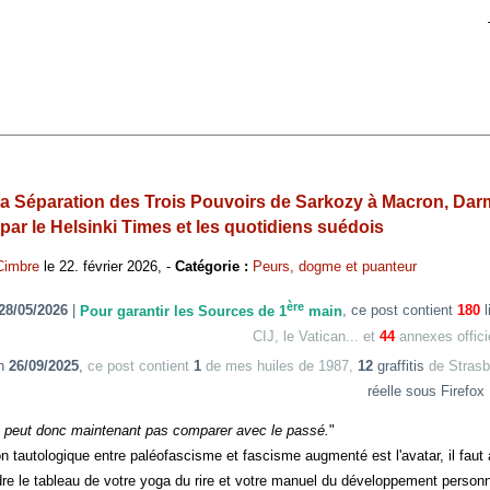
Tåma
 la Séparation des Trois Pouvoirs de Sarkozy à Macron, Darma
par le Helsinki Times et les quotidiens suédois
Cimbre
le 22. février 2026, -
Catégorie :
Peurs, dogme et puanteur
ère
28/05/2026
|
Pour garantir les Sources de 1
main
, ce post contient
180
CIJ, le Vatican... et
44
annexes offici
on
26/09/2025
,
ce post contient
1
de mes huiles de 1987,
12
graffitis
de Strasb
réelle sous Firefox
 peut donc maintenant pas comparer avec le passé.
"
 tautologique entre paléofascisme et fascisme augmenté est l'avatar, il faut avo
e tableau de votre yoga du rire et votre manuel du développement personnel, 