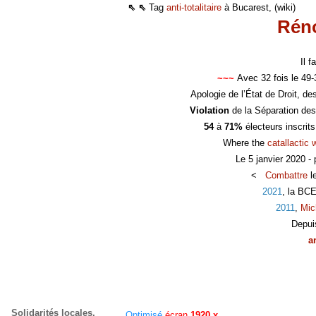
⇖ ⇖
Tag
anti-totalitaire
à Bucarest, (wiki)
Réno
Il 
~~~
Avec 32 fois le 49
Apologie de l’État de Droit, d
Violation
de la Séparation des
54
à
71%
électeurs inscrit
Where the
catallactic 
Le 5 janvier 2020 -
<
Combattre
l
2021
, la BC
2011
,
Mic
Depui
a
Solidarités locales,
Optimisé
écran
1920 x