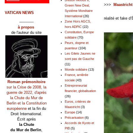
>>>
Maastricht
Green New Deal,
Système Monétaire
Depuis mon anal
VATICAN NEWS
International
(26)
réalité et fake d’
------------
Zone Hors AGCS,
à propos
hors ADPIC
(22)
de l'auteur du site
Constitution, Europe
solidaire
(70)
Peurs, dogme et
puanteur
(104)
Les Gilets Jaunes ne
sont pas de Gauche
(11)
Monde solidaire
(13)
France, arriérée
sociale
(43)
Roman prémonitoire
Entrepreneuriat
sur la Crise de 2008, la
financier, globalisation
guerre de 2022, d'après
(26)
la Chute du Mur de
Euros, critères de
Berlin et la Constitution
Maastricht
(3)
européenne
et la fin du
Europe
(14)
Droit International.
Précarisation
(6)
Écrit après
Accords de Kyoto et
la Chute
PIB
(5)
du Mur de Berlin
,