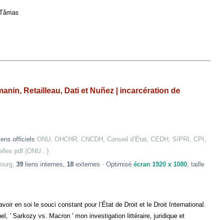
s
nin, Retailleau, Dati et Nuñez | incarcération de
liens officiels
ONU, OHCHR, CNCDH, Conseil d’État, CEDH, SIPRI, CPI,
elles pdf (ONU...)
ourg,
39
liens internes,
18
externes
-
Optimisé
écran 1920 x 1080
, taille
ir en soi le souci constant pour l’État de Droit et le Droit International.
' Sarkozy vs. Macron ' mon investigation littéraire, juridique et