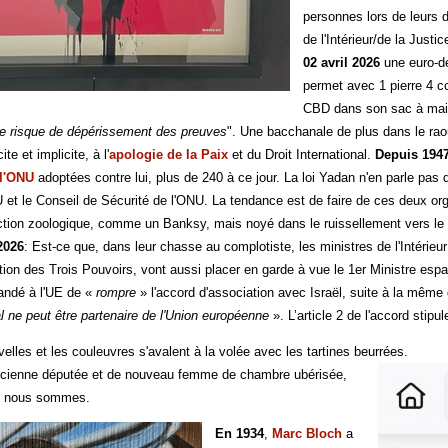
personnes lors de leurs d
de l'Intérieur/de la Just
02 avril 2026
une euro-dé
permet avec 1 pierre 4 co
CBD dans son sac à main
 le risque de dépérissement des preuves
". Une bacchanale de plus dans le raou
te et implicite, à l'
apologie de la Paix
et du Droit International.
Depuis 194
 l'ONU
adoptées contre lui, plus de 240 à ce jour. La loi Yadan n'en parle pas da
 et le Conseil de Sécurité de l'ONU. La tendance est de faire de ces deux org
ttraction zoologique, comme un Banksy, mais noyé dans le ruissellement vers le
 2026
: Est-ce que, dans leur chasse au complotiste, les ministres de l'Intérieu
ation des Trois Pouvoirs, vont aussi placer en garde à vue le 1er Ministre esp
ndé à l'UE de «
rompre
» l'accord d'association avec Israël, suite à la même
al ne peut être partenaire de l'Union européenne
». L’article 2 de l'accord stip
elles et les couleuvres s'avalent à la volée avec les tartines beurrées.
ncienne députée et de nouveau femme de chambre ubérisée,
ui nous sommes.
En 1934
,
Marc Bloch
a