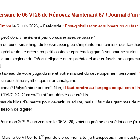
saire le 06 VI 26 de Rénovez Maintenant 67 / Journal d'un C
Cimbre
le 6. juin 2026, -
Catégorie :
Post-globalisation et submersion du fasc
 peut donc maintenant pas comparer avec le passé.
"
in du bone smashing, du looksmaxxing ou d'implants mentonniers des fascho
 agréable de se créer son petit obstacle épistémologique à soi pour ne surtou
que tautologique du
Jôh
qui clignote entre paléofascisme et fascisme augmenté est
l.
e tableau de votre yoga du rire et votre manuel du développement personnel,
pas un punchline synthétique ni un amalgame.
isparue? Polysémie mortifère? Non,
il faut rendre au langage ce qui est à l
, CDS/CDO, CumEx/CumCum, dérivés de crédits.
ines de kilos d'aliments pour devenir un adulte, mais il faut des grammes de me
besoin de digérer.
ème
on 20
anniversaire le 06 VI 26, voici un poème en suédois que j'ai 
er
6 VI 06, le 1
jour de vie de mon site, je transposais mon investig