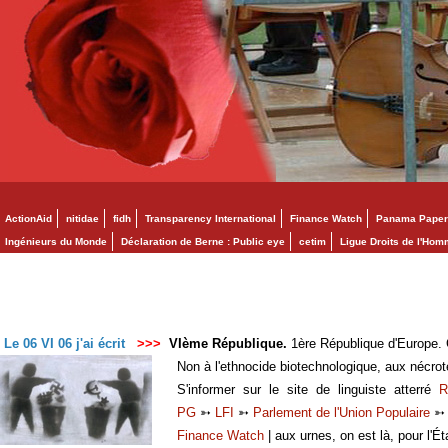
ActionAid
nitidae
fidh
Transparency International
Finance Watch
Panama Paper
Ingénieurs du Monde
Déclaration de Berne : Public eye
cetim
Ligue Droits de l'Ho
Le 06 VI 06 j'ai écrit
>>>
VIème République.
1ère République d'Europe. C
Non à l'ethnocide biotechnologique, aux nécro
S'informer sur le site de linguiste atterré
R
PG
➳
LFI
➳
Parlement de l'Union Populaire
Finance Watch
| aux urnes, on est là, pour l'Ét