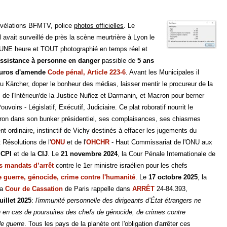
évélations BFMTV, police
photos officielles
. Le
 avait surveillé de près la scène meurtrière à Lyon le
UNE heure et TOUT photographié en temps réel et
ssistance à personne en danger
passible de
5 ans
euros d'amende
Code pénal, Article 223-6
. Avant les Municipales il
au Kärcher, doper le bonheur des médias, laisser mentir le procureur de la
 de l'Intérieur/de la Justice Nuñez et Darmanin, et Macron pour berner
uvoirs - Législatif, Exécutif, Judiciaire. Ce plat roboratif nourrit le
cron dans son bunker présidentiel, ses complaisances, ses chiasmes
ent ordinaire, instinctif de Vichy destinés à effacer les jugements du
t Résolutions de l'
ONU
et de l'
OHCHR
- Haut Commissariat de l'ONU aux
a
CPI
et de la
CIJ
. Le
21 novembre 2024
, la Cour Pénale Internationale de
es mandats d’arrêt
contre le 1er ministre israélien pour les chefs
 guerre, génocide, crime contre l'humanité
. Le
17 octobre 2025
, la
La
Cour de Cassation
de Paris rappelle dans
ARRÊT
24-84.393,
uillet 2025
:
l'immunité personnelle des dirigeants d’État étrangers ne
 en cas de poursuites des chefs de génocide, de crimes contre
de guerre
. Tous les pays de la planète ont l'obligation d'arrêter ces