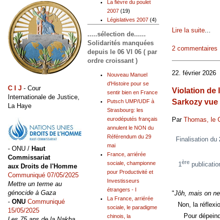
La fièvre du poulet
2007
(19)
Législatives 2007
(4)
Lire la suite
...
.....sélection de......
Solidarités manquées
2 commentaires
depuis le 06 VI 06 ( par
ordre croissant )
22. février 2026
Nouveau Manuel
d'Histoire pour se
C I J
- Cour
Violation de
sentir bien en France
Internationale de Justice,
Sarkozy vue 
Putsch UMP/UDF à
La Haye
Strasbourg: les
Par
Thomas, le 
eurodéputés français
annulent le NON du
Référendum du 29
Finalisation du
mai
- ONU /
Haut
France, arriérée
Commissariat
ère
sociale, championne
1
publicati
aux Droits de l'Homme
pour Productivité et
Communiqué 07/05/2025
Investisseurs
Mettre un terme au
étrangers - I
génocide à Gaza
"
Jôh, mais on ne
La France, arriérée
-
ONU
Communiqué
Non, la réflexion
sociale, le paradigme
15/05/2025
Pour dépeindre l
chinois, la
Les 75 ans de la Nakba,