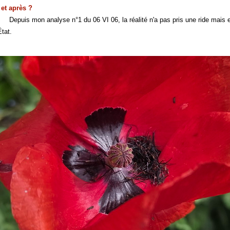
 et après ?
yse n°1 du 06 VI 06, la réalité n'a pas pris une ride mais en plus la 
État.