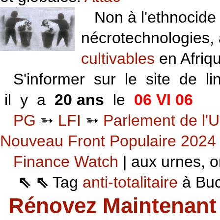
Non à l'ethnocide 
nécrotechnologies,
cultivables
en Afriq
S'informer sur le site de li
il y a
20 ans
le
06 VI 06
PG
➳
LFI
➳
Parlement de l'U
Nouveau Front Populaire 2024
Finance Watch
| aux urnes, on
⇖ ⇖
Tag
anti-totalitaire
à Buca
Rénovez Maintenant 