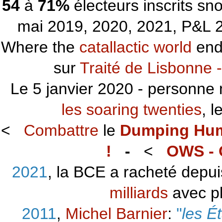
54
à
71%
électeurs inscrits s
mai 2019, 2020, 2021, P&L 2
Where the
catallactic world
ends
sur
Traité de Lisbonne -
Le 5 janvier 2020 - personne 
les soaring twenties
, 
<
Combattre
le
Dumping Hu
!
-
<
OWS - 
2021
, la BCE a racheté depu
milliards
avec p
2011
,
Michel Barnier
:
"
les É