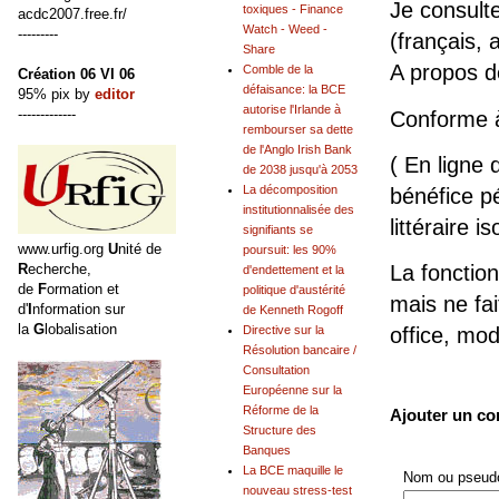
Je consult
toxiques - Finance
acdc2007.free.fr/
Watch - Weed -
---------
(français, 
Share
A propos 
Comble de la
Création 06 VI 06
défaisance: la BCE
95% pix by
editor
autorise l'Irlande à
-------------
Conforme 
rembourser sa dette
de l'Anglo Irish Bank
( En ligne 
de 2038 jusqu'à 2053
La décomposition
bénéfice pé
institutionnalisée des
littéraire is
signifiants se
www.urfig.org
U
nité de
poursuit: les 90%
R
echerche,
La fonction
d'endettement et la
de
F
ormation et
politique d'austérité
mais ne fai
d'
I
nformation sur
de Kenneth Rogoff
la
G
lobalisation
Directive sur la
office, mo
Résolution bancaire /
Consultation
Européenne sur la
Réforme de la
Ajouter un c
Structure des
Banques
La BCE maquille le
Nom ou pseudo
nouveau stress-test