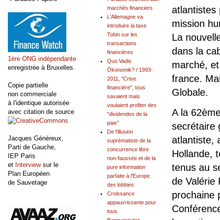
atlantistes
marchés financiers
L'Allemagne va
mission hu
introduire la taxe
Tobin sur les
La nouvell
transactions
dans la ca
financières
1ère ONG indépendante
Quo Vadis
marché, et 
enregistrée à Bruxelles.
Ökonomik? / 1993-
france. Mai
2011, "Crise
Copie partielle
financière", tous
Globale.
non commerciale
savaient mais
à l'identique autorisée
voulaient profiter des
A la 62ème
avec citation de source
"dividendes de la
paix"
secrétaire 
De l'illusion
Jacques Généreux,
atlantiste,
suprématiste de la
Parti de Gauche,
concurrence libre
Hollande, t
IEP Paris
non-faussée et de la
et
Interview
sur le
tenus au se
pure information
Plan Européen
parfaite à l'Europe
de Valérie 
de Sauvetage
des lobbies
prochaine 
Croissance
appauvrissante pour
Conférence
tous