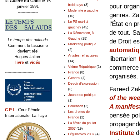
la
Guerre du Golfe
le 16
pour organ
froid pays
(3)
janvier 1991
Modernité à gauche
----------------
genres. Za
(16)
Le PS est-il à
l’État en p
gauche?
(45)
de tout. Sa
La Rénovation, à
Gauche
(25)
Le temps des salauds
de Droit e
Marketing politique
Comment le fascisme
automatiq
(2)
devient réel
Artistes réfractaires
Hugues Jallon:
libertarien
(14)
livre
et
vidéo
commerce d
VIème République
(1)
-----------------------
France
(8)
organisés.
General
(4)
Devoir d'expression
Fareed Zak
(6)
Jeunesse politique
of the we
(1)
A manifes
Education
(2)
C P I
- Cour Pénale
Les droites de
pensée poli
Internationale, La Haye
France
(2)
propagande
La fièvre du poulet
2007
(19)
Institute
d
Législatives 2007
(4)