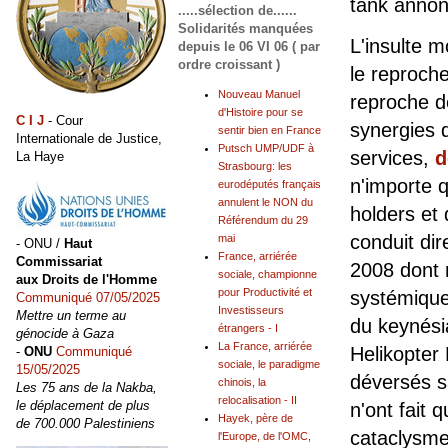
tank annonc
.....sélection de......
Solidarités manquées
L'insulte 
depuis le 06 VI 06 ( par
ordre croissant )
le reproch
Nouveau Manuel
reproche d
d'Histoire pour se
C I J
- Cour
synergies d
sentir bien en France
Internationale de Justice,
Putsch UMP/UDF à
services,
d
La Haye
Strasbourg: les
n'importe 
eurodéputés français
annulent le NON du
holders et
Référendum du 29
conduit di
mai
- ONU /
Haut
France, arriérée
Commissariat
2008 dont 
sociale, championne
aux Droits de l'Homme
pour Productivité et
systémique
Communiqué 07/05/2025
Investisseurs
Mettre un terme au
du keynési
étrangers - I
génocide à Gaza
La France, arriérée
Helikopter 
-
ONU
Communiqué
sociale, le paradigme
15/05/2025
déversés sa
chinois, la
Les 75 ans de la Nakba,
relocalisation - II
le déplacement de plus
n'ont fait 
Hayek, père de
de 700.000 Palestiniens
cataclysme
l'Europe, de l'OMC,