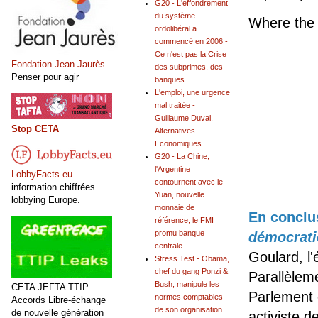
G20 - L'effondrement
du système
Where th
ordolibéral a
commencé en 2006 -
Ce n'est pas la Crise
Fondation Jean Jaurès
des subprimes, des
Penser pour agir
banques...
L'emploi, une urgence
mal traitée -
Guillaume Duval,
Stop CETA
Alternatives
Economiques
G20 - La Chine,
l'Argentine
LobbyFacts.eu
contournent avec le
information chiffrées
Yuan, nouvelle
lobbying Europe.
monnaie de
En conclus
référence, le FMI
promu banque
démocrati
centrale
Goulard, l'
Stress Test - Obama,
chef du gang Ponzi &
Parallèlem
Bush, manipule les
CETA JEFTA TTIP
Parlement 
normes comptables
Accords Libre-échange
de son organisation
de nouvelle génération
activiste de