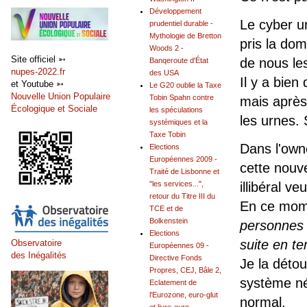
Développement
Le cyber un
prudentiel durable -
Mythologie de Bretton
pris la do
Woods 2 -
Site officiel ➳
de nous les
Banqeroute d'État
nupes-2022.fr
des USA
Il y a bien
et Youtube ➳
Le G20 oublie la Taxe
Nouvelle Union Populaire
Tobin Spahn contre
mais après 
Écologique et Sociale
les spéculations
les urnes.
systémiques et la
Taxe Tobin
Dans l'owne
Elections
Européennes 2009 -
cette nouve
Traité de Lisbonne et
"les services...",
illibéral ve
retour du Titre III du
En ce mome
TCE et de
Bolkenstein
personnes 
Elections
suite en t
Observatoire
Européennes 09 -
des Inégalités
Directive Fonds
Je la dét
Propres, CEJ, Bâle 2,
système né
Eclatement de
l'Eurozone, euro-glut
normal.