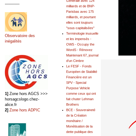
Générale avec 124
------------
milliards et de BNP-
Parisbas avec 175
milliards, et pourtant
elles sont toujours
"sous-capitalisées"
Terminologie inusuelle
Observatoire des
et les impensés -
inégalités
OWS - Occupy the
WordS - Rénovez
Maintenant 67, journal
d'un Cimbre
Le FESF - Fonds
Européen de Stabilité
Financière est un
SPV - Special
Purpose Vehicle
1]
Zone hors AGCS >>>
comme ceux qui ont
horsagcslogo.chez-
fait chuter Lehman
alice.fr
Brothers
2]
Zone hors ADPIC
BCE - Souveraineté
de la Création
monétaire /
Monétisation de la
dette publique des