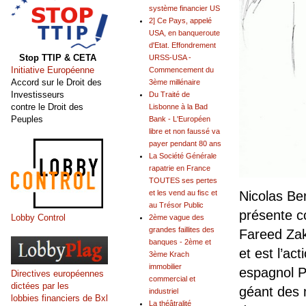
système financier US
2] Ce Pays, appelé
USA, en banqueroute
d'Etat. Effondrement
Stop TTIP & CETA
URSS-USA -
Initiative Européenne
Commencement du
Accord sur le Droit des
3ème millénaire
Investisseurs
Du Traité de
contre le Droit des
Lisbonne à la Bad
Peuples
Bank - L'Européen
libre et non faussé va
payer pendant 80 ans
La Société Générale
rapatrie en France
TOUTES ses pertes
et les vend au fisc et
Nicolas Ber
au Trésor Public
présente c
Lobby Control
2ème vague des
grandes faillites des
Fareed Zak
banques - 2ème et
et est l’ac
3ème Krach
immobilier
espagnol P
Directives européennes
commercial et
dictées par les
géant des 
industriel
lobbies financiers de Bxl
La théâtralité