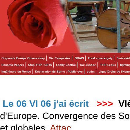
Corporate Europe Observatory
Via Campesina
GRAIN
Food sovereignty
Swissaid
Panama Papers
Stop TTIP / CETA
Lobby Control
Tax Justice
TTIP Leaks
fighti
Ingénieurs du Monde
Déclaration de Berne : Public eye
cetim
Ligue Droits de l'Ho
Le 06 VI 06 j'ai écrit
>>>
VI
d'Europe. Convergence des Solid
et globales.
Attac