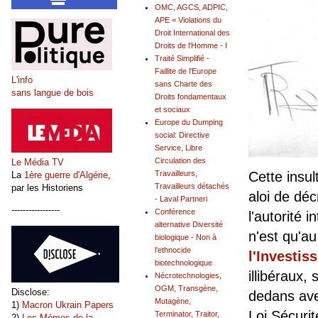
OMC, AGCS, ADPIC,
APE = Violations du
Droit International des
Droits de l'Homme - I
Traité Simplifié -
Faillite de l'Europe
L'info
sans Charte des
sans langue de bois
Droits fondamentaux
et sociaux
Europe du Dumping
social: Directive
Service, Libre
Circulation des
Le Média TV
Travailleurs,
Cette insul
La
1ère guerre d'Algérie
,
Travailleurs détachés
par les Historiens
aloi de déc
- Laval Partneri
-----------------
Conférence
l'autorité 
alternative Diversité
n'est qu'au
biologique - Non à
l'ethnocide
l'Investis
biotechnologique
illibéraux,
Nécrotechnologies,
OGM, Transgène,
Disclose:
dedans ave
Mutagène,
1)
Macron Ukrain Papers
Loi Sécuri
Terminator, Traitor,
2)
Les Mémos de la