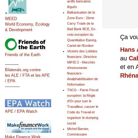
actifs bancaires
légués
Balkanisation de la
>
Zone Euro - 2ème
WEED
Carry Trade de la
World Economy, Ecology
Bad Bank BCE, Ex-
& Development
voto européen du
Ça vou
Quantitative Easing,
Cartel de l'Euribor
Hans 
Victoire des Lobbies
Friends of the Earth
au
Cab
financiers: Directive
MiFID 2 - Marchés
-----------
et en 
d’instruments
Bilaterals.org contre
financiers -
Rhén
les ALE / FTA et les APE
Analphabétisation de
/ EPA
l'information
------------
TSCG - Pacte Fiscal
européen: la Règle
d'Or pour tuer le
Travailleur, casser le
APE / EPA Watch
Code du Travail et
organiser le dumping
social
Michel Barnier,
Commissaire
Make Finance Work