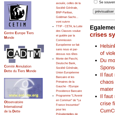
Se souveni
avouée, celles de la
Société Gérérale,
BNP-Paribas,
Goldman Sachs...
vont suivre
Egalemen
TTIP - CETA, la Lutte
des Classes voulue
C
entre
E
urope
T
iers
crises s
et guidée par la
M
onde
Commission
Helsi
Européenne se fait
sans nous et par-
of vio
dessus nos têtes
Monte dei Paschi,
Du mo
Deutsche Bank,
C
omité
A
nnulation
Sponso
Société Générale,
D
ette du
T
iers
M
onde
Union Européenne
Il fau
Bancaire et les
chaos 
Primaires de la
Gauche - l'Europe
mater 
Providence Bancaire
Il fau
Programme "L'Avenir
en Commun" de "La
O
bservatoire
crise
France Insoumise"
I
nternational
CumCum
pour les
de la
D
ette
Présidentielles de