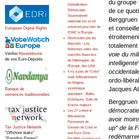
du groupe 
Globalisation-
de ce quot
Démocratie-
Souveraineté
Berggruen 
nationale est un kit
universel pour tuer de
et conseill
European Digital Rights
l'OMC à l'Europe
étroitemen
Destruction par les
Marchés - Les
totalement
Réformes vides des
voie du mil
Vérifier
Absentéisme
marchés financiers
de vos Euro-Députés
de l'Allemagne, de
intelligente
l'Europe, des USA
occidental
Il n'y a pas de "Crise"
mais l'effondrement
ordo-libéra
du Régime
Jacques Att
systémique
Banque de
autoritaire - Bulles
semences traditionnelles
Echoïques, Suite de
Berggruen 
Krachs majeurs
démocratie
Les 27 créent le
Mécanisme
avoir moin
Permanent de
up” de la 
Tax Justice Network
Gestion de Crise et
"
Offshore leaks
"
une Euro-Zone
redémarre
"
Paradise Papers
"
Parallèle soumise aux