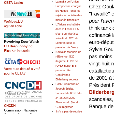
La mafia de l'Union
CETA-Leaks
Chez Goular
Européenne épargne
les Hedge Fonds et
"travaillé"
rejette le contrôle des
pour l’aven
marchés financiers
WeMove.EU
L'Afrique enchaînée
agir en ligne
think tank 
dans le Franc CFA
s'est soumise à la
cofinancé l
volonté du G20 de
euro-déput
Revolving Door Watch
Londres sous la
EU Deep lobbying
pression de Bercy
Sylvie Gou
Elus <> Industrie
Nouvelle Monnaie de
pas moins 
référence: G20
illégitime, G192 de
vingt-huit
l'ONU inutile, BRI
Votre euro-député a voté
catallactiq
parasecrète,
pour le CETA?
Conférence
de 2001 à 
Bilderberg secrète
Président 
G192: Commission
Joseph Stiglitz,
Bilderber
Sommet de l'ONU du
24-26 Juin 2009 -
scandales,
Abandon du $ et du
Banque de
CNCDH
G20 illégitimes
Commission Nationale
Il n'y a pas de reprise