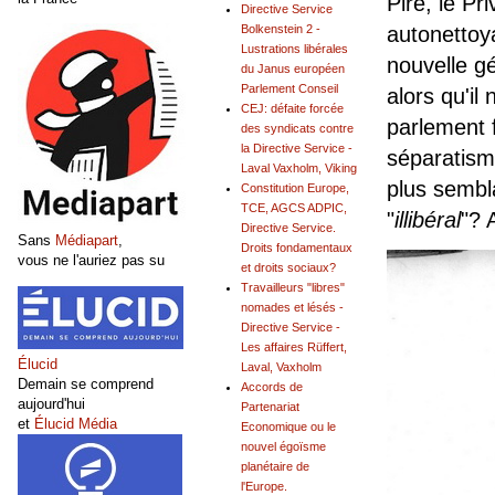
Pire, le Pr
Directive Service
autonettoy
Bolkenstein 2 -
Lustrations libérales
nouvelle g
du Janus européen
Parlement Conseil
alors qu'il
CEJ: défaite forcée
parlement 
des syndicats contre
la Directive Service -
séparatisme
Laval Vaxholm, Viking
plus sembl
Constitution Europe,
TCE, AGCS ADPIC,
"
illibéral
"? 
Directive Service.
Sans
Médiapart
,
Droits fondamentaux
vous ne l'auriez pas su
et droits sociaux?
Travailleurs "libres"
nomades et lésés -
Directive Service -
Les affaires Rüffert,
Élucid
Laval, Vaxholm
Demain se comprend
Accords de
aujourd'hui
Partenariat
et
Élucid Média
Economique ou le
nouvel égoïsme
planétaire de
l'Europe.