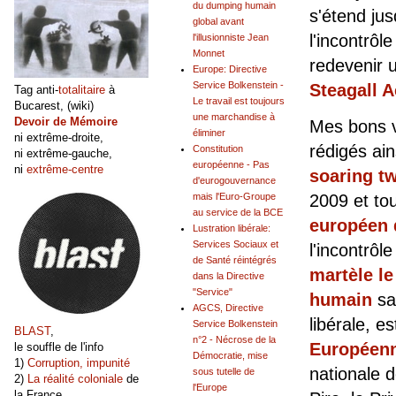
du dumping humain
s'étend jus
global avant
l'incontrôl
l'illusionniste Jean
Monnet
redevenir 
Europe: Directive
Service Bolkenstein -
Steagall A
Tag anti-
totalitaire
à
Le travail est toujours
Bucarest, (wiki)
une marchandise à
Devoir de Mémoire
Mes bons v
éliminer
ni extrême-droite,
rédigés ai
Constitution
ni extrême-gauche,
européenne - Pas
ni
extrême-centre
soaring t
d'eurogouvernance
2009 et to
mais l'Euro-Groupe
au service de la BCE
européen d
Lustration libérale:
Services Sociaux et
l'incontrôl
de Santé réintégrés
martèle le
dans la Directive
"Service"
humain
sa
AGCS, Directive
libérale, e
Service Bolkenstein
BLAST
,
n°2 - Nécrose de la
Européen
le souffle de l'info
Démocratie, mise
1)
Corruption, impunité
nationale
sous tutelle de
2)
La réalité coloniale
de
l'Europe
la France