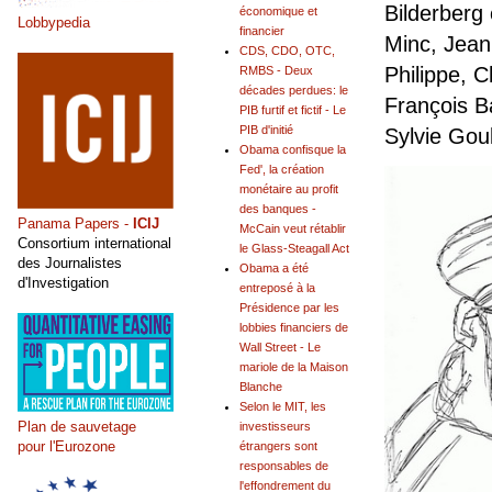
Bilderberg
économique et
Lobbypedia
financier
Minc, Jean
CDS, CDO, OTC,
Philippe, C
RMBS - Deux
décades perdues: le
François Ba
PIB furtif et fictif - Le
PIB d'initié
Sylvie Gou
Obama confisque la
Fed', la création
monétaire au profit
des banques -
Panama Papers -
ICIJ
McCain veut rétablir
Consortium international
le Glass-Steagall Act
des Journalistes
Obama a été
d'Investigation
entreposé à la
Présidence par les
lobbies financiers de
Wall Street - Le
mariole de la Maison
Blanche
Selon le MIT, les
Plan de sauvetage
investisseurs
pour l'Eurozone
étrangers sont
responsables de
l'effondrement du