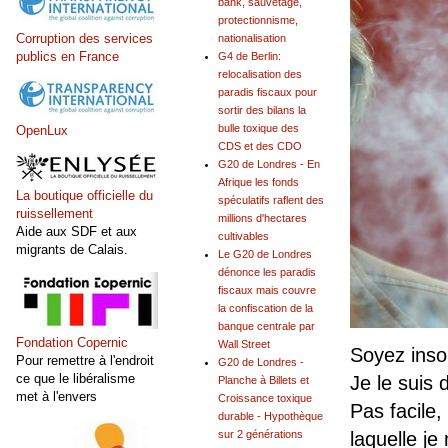
bank, sauvetage,
protectionnisme,
Corruption des services
nationalisation
publics en France
G4 de Berlin:
relocalisation des
paradis fiscaux pour
sortir des bilans la
bulle toxique des
OpenLux
CDS et des CDO
G20 de Londres - En
Afrique les fonds
La boutique officielle du
spéculatifs raflent des
ruissellement
millions d'hectares
Aide aux SDF et aux
cultivables
migrants de Calais.
Le G20 de Londres
dénonce les paradis
fiscaux mais couvre
la confiscation de la
banque centrale par
Fondation Copernic
Wall Street
Soyez inso
Pour remettre à l'endroit
G20 de Londres -
ce que le libéralisme
Je le suis 
Planche à Billets et
met à l'envers
Croissance toxique
Pas facile
durable - Hypothèque
laquelle je
sur 2 générations