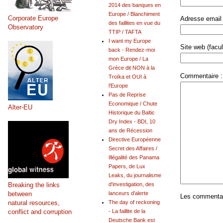
2014 des banques en
Europe / Blanchiment
Corporate Europe
Adresse email 
des faillites en vue du
Observatory
TTIP / TAFTA
I want my Europe
Site web (facult
back - Rendez-moi
mon Europe / La
Grèce dit NON à la
Commentaire :
Troïka et OUI à
l'Europe
Pas de Reprise
Economique / Chute
Alter-EU
Historique du Baltic
Dry Index - BDI, 10
ans de Récession
Directive Européenne
Secret des Affaires /
Illégalité des Panama
Papers, de Lux
Leaks, du journalisme
Breaking the links
d'investigation, des
between
lanceurs d'alerte
Les commentair
natural resources,
The day of reckoning
conflict and corruption
- La faillite de la
Deutsche Bank est