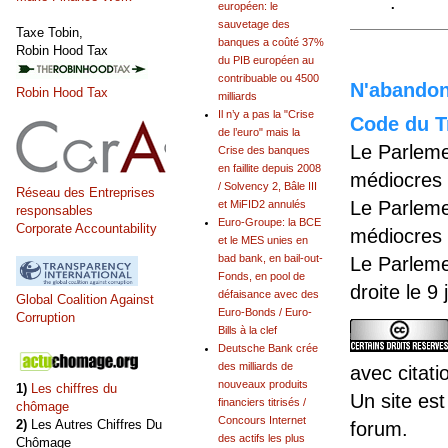
.
européen: le
sauvetage des
Taxe Tobin,
banques a coûté 37%
Robin Hood Tax
du PIB européen au
contribuable ou 4500
N'abandonn
Robin Hood Tax
milliards
Il n’y a pas la "Crise
Code du Tr
de l’euro" mais la
Le Parleme
Crise des banques
en faillite depuis 2008
médiocres 
/ Solvency 2, Bâle III
Réseau des Entreprises
Le Parleme
et MiFID2 annulés
responsables
Euro-Groupe: la BCE
Corporate Accountability
médiocres 
et le MES unies en
bad bank, en bail-out-
Le Parleme
Fonds, en pool de
droite le 9
défaisance avec des
Global Coalition Against
Euro-Bonds / Euro-
Corruption
Bills à la clef
Deutsche Bank crée
des milliards de
avec citati
nouveaux produits
1)
Les chiffres du
Un site est
financiers titrisés /
chômage
Concours Internet
2)
Les Autres Chiffres Du
forum.
des actifs les plus
Chômage