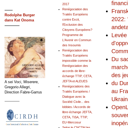
financ
2017
Renégociation des
-------
Fransk
Traités Européens
Rodolphe Burger
2022: 
contre Excit,
dans
Kat Onoma
l'Exclusion des
-------------
andet
Citoyens Européens?
Levée 
Programme de
L'Avenir en Commun
d'oppr
des Insoumis
Commis
Renégociation des
Traités Européens
Du sac
impossible comme la
marché
Renégociation des
accords de libre-
des je
échange TTIP, CETA,
JEFTA et ALEUES
A sei Voci, Miserere,
du Dum
Renégociations des
Gregorio Allegri,
au Fra
Traités Européens /
Direction Fabre-Garrus
Dialogue avec la
Ukrai
-------------
Société Civile... des
OpenLu
lobbies / Accords de
libre-échange JEFTA,
souver
CETA, TiSA, TTIP,
inopér
EU-Mercosur
Selon le CNCDH les