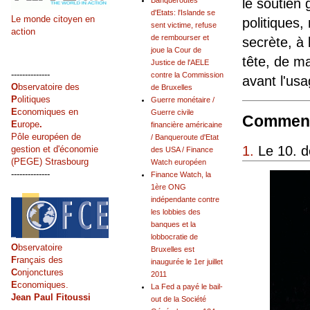
Banqueroutes
le soutien 
d'Etats: l'Islande se
Le monde citoyen en
politiques
sent victime, refuse
action
de rembourser et
secrète, à
joue la Cour de
tête, de ma
Justice de l'AELE
--------------
contre la Commission
avant l'us
O
bservatoire des
de Bruxelles
P
olitiques
Guerre monétaire /
E
conomiques en
Guerre civile
Comment
E
urope
.
financière américaine
Pôle européen de
/ Banqueroute d'Etat
1.
Le 10. 
gestion et d'économie
des USA / Finance
(PEGE) Strasbourg
Watch européen
--------------
Finance Watch, la
1ère ONG
indépendante contre
les lobbies des
banques et la
lobbocratie de
O
bservatoire
Bruxelles est
F
rançais des
inaugurée le 1er juillet
C
onjonctures
2011
E
conomiques.
La Fed a payé le bail-
Jean Paul Fitoussi
out de la Société