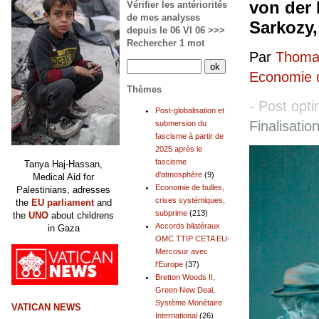
von der 
Vérifier les antériorités
de mes analyses
Sarkozy,
depuis le 06 VI 06 >>>
Rechercher 1 mot
Par
Thomas
Economie d
Thèmes
- Post opti
Post-globalisation et
Finalisatio
submersion du
fascisme à partir de
2025 après le
fascisme
Tanya Haj-Hassan,
d'atmosphère
(9)
Medical Aid for
Economie de bulles,
Palestinians, adresses
crises systémiques,
the
EU parliament
and
subprime
(213)
the
UNO
about childrens
Accords bilatéraux
in Gaza
OMC TTIP CETA EU-
Mercosur avec
l'Europe
(37)
Bretton Woods II,
Green New Deal,
Système Monétaire
VATICAN NEWS
International
(26)