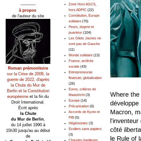
------------
Zone Hors AGCS,
à propos
hors ADPIC
(22)
de l'auteur du site
Constitution, Europe
solidaire
(70)
Peurs, dogme et
puanteur
(104)
Les Gilets Jaunes ne
sont pas de Gauche
(11)
Monde solidaire
(13)
France, arriérée
sociale
(43)
Roman prémonitoire
Entrepreneuriat
sur la Crise de 2008, la
financier, globalisation
guerre de 2022, d'après
(26)
la Chute du Mur de
Euros, critères de
Berlin et la Constitution
Where th
Maastricht
(3)
européenne
et la fin du
Europe
(14)
développe
Droit International.
Précarisation
(6)
Écrit après
Macron, ma
Accords de Kyoto et
la Chute
PIB
(5)
du Mur de Berlin
,
l'inventeur
Hégémonies
(3)
du 14 juillet 1990 à
côté
libert
Ecoliers sans papiers
15h30 jusqu'au au début
(3)
de
le Rule of 
Chaudes banlieues,