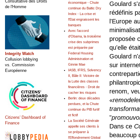
Consultative des Droits
Goulard s'a
économique - Chute
de l'Homme
continue du Baltic Dry
rédéfinis p
Index - La crise et
l'Etat engraissent les
l'Europe a
banques
minimalisat
Avec l'accord
d'Obama, la troisième
proposée 
crise des subprimes
qu'elle éta
est préparée par
Integrity Watch
Federal Housing
Goulard n'
Collusion lobbying
Administration et
sur interne
vs. Commission
Ginnie Mae
Européenne
IASB, IFRS, Solvency
contreparti
II, Bâle II: Victoire de
philantrop
la Lutte des classes
financières - Droit de
renom, veu
cacher les risques
Berlin: deux décades
«
remodeler 
perdues, et la Chute
transforma
continue du PIB furtif
et fictif
"
promouvoi
Citizens' Dashboard of
La Société Générale
Finance
Dans ce
Co
appelle ses clients à
se préparer à
beaucoup d
l'Effondrement Global