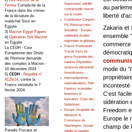
Superweed, stérilité
Terreur
Complicité de la
au parlemen
contractuelle, brevet
France dans les crimes
sur le vivant
liberté d'ac
de la dictature du
Contribution Congrès
maréchal Sissi en
PS, Rénova(c)tion
Egypte
Zakaria et 
Socialiste - Europe,
3)
Macron Egypt Papers
ensemble 
solidarités locales,
4)
Opération Sirli Macron
régionales et globales
en Egypte
commerce a
France Productivité
La CEDH - Cour
démocratiqu
Travail Jours de
Européenne des Droits
grève Pyramide des
de l'Homme demande
communism
salaires Répartition
des comptes à Macron -
richesses Attractivité
mode du "
10 décembre 2024
Investisseurs
5)
CEDH
-
Requête n°
propriétai
Interventionisme,
4125/24
, contre la
nationalisations, Plan
incontesté 
France introduite le 7
Paulson, scandales
février 2024
C'est facil
financiers et
bancaires, Crise des
sidération
Subprimes
Freedom et
Europe: incapable de
dépasser le
Europe le m
Consensus de
champ de la
Washington, Joseph
Paradis Fiscaux et
Stiglitz et Jagdish