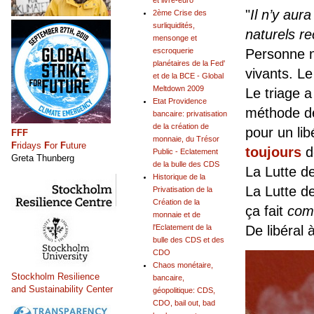
et livre-euro
"
Il n’y aur
2ème Crise des
surliquidités,
naturels r
mensonge et
escroquerie
Personne ne
planétaires de la Fed'
vivants. Le
et de la BCE - Global
Meltdown 2009
Le triage a
Etat Providence
méthode de 
bancaire: privatisation
de la création de
pour un lib
FFF
monnaie, du Trésor
F
ridays
F
or
F
uture
toujours
d
Public - Eclatement
Greta Thunberg
de la bulle des CDS
La Lutte d
Historique de la
La Lutte d
Privatisation de la
Création de la
ça fait
com
monnaie et de
l'Eclatement de la
De libéral à
bulle des CDS et des
CDO
Chaos monétaire,
Stockholm Resilience
bancaire,
and Sustainability Center
géopolitique: CDS,
CDO, bail out, bad