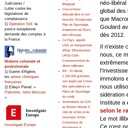
néo-libéral
Judiciaires /
Bhagwati
Lutter contre les
Concurrence
global des
législations de
déloyale libre et non
que Macron
complaisance
faussée, Eurogroupe,
1)
Opération Sirli
: la
Plan de Sauvetage,
Goulard av
justice européenne
éclatement de l'Euro,
dès 2012.
demande des comptes à
déni d'Europe
la France
Ce Pays, appelé
USA, en banqueroute
Il n'existe
d'Etat. Effondrement
nous, ce m
URSS-USA -
Commencement du
Histoire coloniale et
extrêmement
3ème millénaire
postcoloniale
l'Investiss
8% - IG Metall,
1) Guerre d'Algérie,
1.165.000 grévistes
les
armes chimiques
immolons 
non dupés par Crises
françaises
nous utilis
des spéculateurs et
2) Edwyn Plenel: «
Plans de Sauvetage
Palestine, notre blessure
sidération 
du crédit
»
Institute a
Sommations du G24
au Bretton Woods II,
selon le r
club de riches et de
nouveaux riches -
Le mot illi
Consensus de
Investigate Europe
Ce n'est pa
Washington II