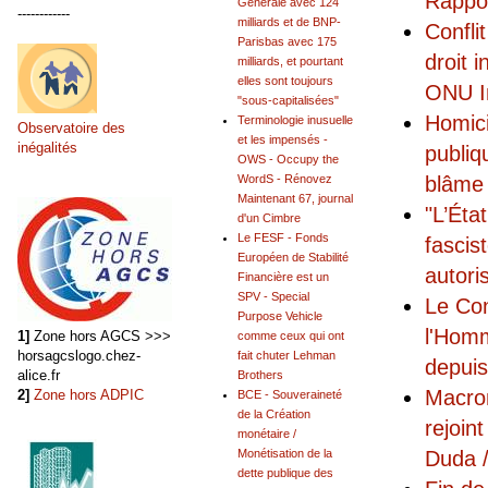
Rappo
Générale avec 124
------------
milliards et de BNP-
Confli
Parisbas avec 175
droit 
milliards, et pourtant
elles sont toujours
ONU I
"sous-capitalisées"
Homici
Terminologie inusuelle
Observatoire des
et les impensés -
inégalités
publiq
OWS - Occupy the
blâme 
WordS - Rénovez
Maintenant 67, journal
"L’Éta
d'un Cimbre
Le FESF - Fonds
fascis
Européen de Stabilité
autori
Financière est un
SPV - Special
Le Con
Purpose Vehicle
l'Hom
1]
Zone hors AGCS >>>
comme ceux qui ont
horsagcslogo.chez-
fait chuter Lehman
depui
alice.fr
Brothers
Macron
2]
Zone hors ADPIC
BCE - Souveraineté
de la Création
rejoin
monétaire /
Duda /
Monétisation de la
dette publique des