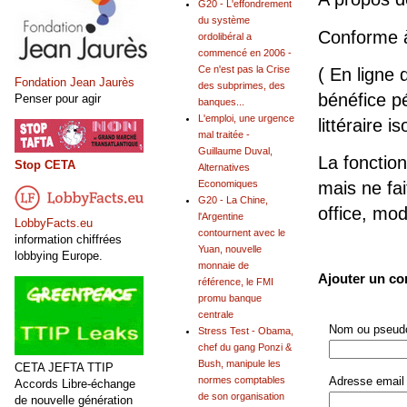
G20 - L'effondrement
du système
Conforme 
ordolibéral a
commencé en 2006 -
Ce n'est pas la Crise
( En ligne 
Fondation Jean Jaurès
des subprimes, des
bénéfice pé
Penser pour agir
banques...
L'emploi, une urgence
littéraire is
mal traitée -
Guillaume Duval,
La fonction
Stop CETA
Alternatives
Economiques
mais ne fai
G20 - La Chine,
office, mo
l'Argentine
LobbyFacts.eu
contournent avec le
information chiffrées
Yuan, nouvelle
lobbying Europe.
monnaie de
Ajouter un c
référence, le FMI
promu banque
centrale
Nom ou pseudo
Stress Test - Obama,
chef du gang Ponzi &
Bush, manipule les
CETA JEFTA TTIP
normes comptables
Adresse email 
Accords Libre-échange
de son organisation
de nouvelle génération