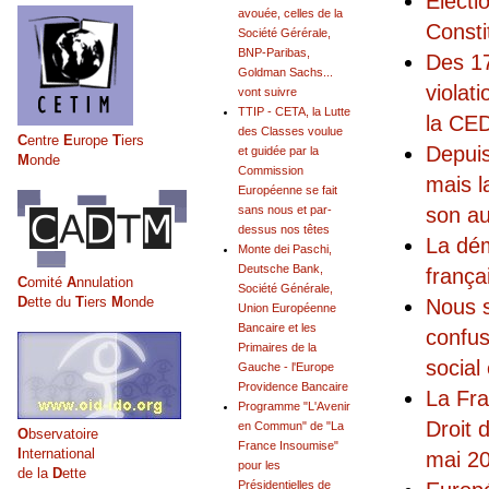
Électi
avouée, celles de la
Consti
Société Gérérale,
BNP-Paribas,
Des 17
Goldman Sachs...
violat
vont suivre
TTIP - CETA, la Lutte
la CED
des Classes voulue
C
entre
E
urope
T
iers
Depuis
et guidée par la
M
onde
Commission
mais l
Européenne se fait
son au
sans nous et par-
dessus nos têtes
La dém
Monte dei Paschi,
Deutsche Bank,
frança
C
omité
A
nnulation
Société Générale,
D
ette du
T
iers
M
onde
Nous s
Union Européenne
Bancaire et les
confus
Primaires de la
social
Gauche - l'Europe
Providence Bancaire
La Fra
Programme "L'Avenir
Droit 
en Commun" de "La
O
bservatoire
France Insoumise"
I
nternational
mai 2
pour les
de la
D
ette
Présidentielles de