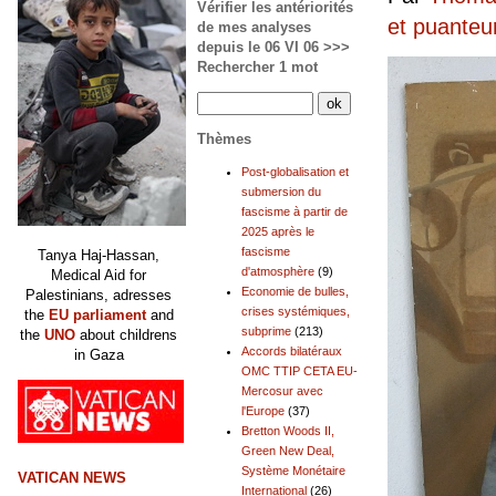
Vérifier les antériorités
et puanteu
de mes analyses
depuis le 06 VI 06 >>>
Rechercher 1 mot
Thèmes
Post-globalisation et
submersion du
fascisme à partir de
2025 après le
fascisme
Tanya Haj-Hassan,
d'atmosphère
(9)
Medical Aid for
Economie de bulles,
Palestinians, adresses
crises systémiques,
the
EU parliament
and
subprime
(213)
the
UNO
about childrens
Accords bilatéraux
in Gaza
OMC TTIP CETA EU-
Mercosur avec
l'Europe
(37)
Bretton Woods II,
Green New Deal,
Système Monétaire
VATICAN NEWS
International
(26)