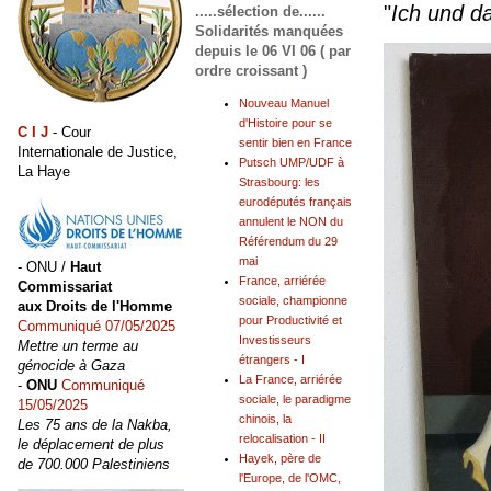
"
Ich und d
.....sélection de......
Solidarités manquées
depuis le 06 VI 06 ( par
ordre croissant )
Nouveau Manuel
d'Histoire pour se
C I J
- Cour
sentir bien en France
Internationale de Justice,
Putsch UMP/UDF à
La Haye
Strasbourg: les
eurodéputés français
annulent le NON du
Référendum du 29
mai
- ONU /
Haut
France, arriérée
Commissariat
sociale, championne
aux Droits de l'Homme
pour Productivité et
Communiqué 07/05/2025
Investisseurs
Mettre un terme au
étrangers - I
génocide à Gaza
La France, arriérée
-
ONU
Communiqué
sociale, le paradigme
15/05/2025
chinois, la
Les 75 ans de la Nakba,
relocalisation - II
le déplacement de plus
Hayek, père de
de 700.000 Palestiniens
l'Europe, de l'OMC,