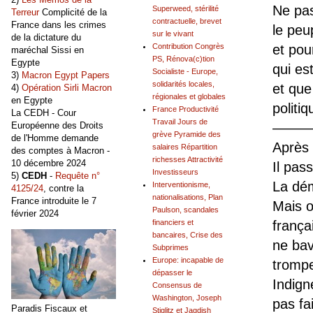
Ne pas
Superweed, stérilité
Terreur
Complicité de la
contractuelle, brevet
France dans les crimes
le peu
sur le vivant
de la dictature du
Contribution Congrès
et pou
maréchal Sissi en
PS, Rénova(c)tion
Egypte
qui es
Socialiste - Europe,
3)
Macron Egypt Papers
solidarités locales,
et que
4)
Opération Sirli Macron
régionales et globales
en Egypte
politi
France Productivité
La CEDH - Cour
Travail Jours de
Européenne des Droits
——
grève Pyramide des
de l'Homme demande
Après 
salaires Répartition
des comptes à Macron -
richesses Attractivité
10 décembre 2024
Il pas
Investisseurs
5)
CEDH
-
Requête n°
La dém
Interventionisme,
4125/24
, contre la
nationalisations, Plan
France introduite le 7
Mais o
Paulson, scandales
février 2024
financiers et
frança
bancaires, Crise des
ne bav
Subprimes
Europe: incapable de
trompe
dépasser le
Indign
Consensus de
Washington, Joseph
pas fa
Paradis Fiscaux et
Stiglitz et Jagdish