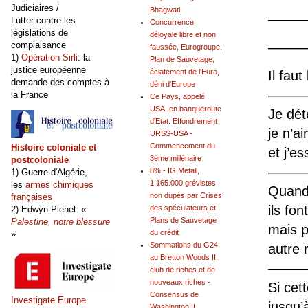
Judiciaires /
Bhagwati
———
Lutter contre les
Concurrence
législations de
déloyale libre et non
complaisance
———
faussée, Eurogroupe,
1)
Opération Sirli
: la
Plan de Sauvetage,
justice européenne
éclatement de l'Euro,
Il fau
demande des comptes à
déni d'Europe
——
la France
Ce Pays, appelé
USA, en banqueroute
Je dét
d'Etat. Effondrement
je n’a
URSS-USA -
Commencement du
Histoire coloniale et
et j’e
3ème millénaire
postcoloniale
——
8% - IG Metall,
1) Guerre d'Algérie,
1.165.000 grévistes
les
armes chimiques
Quand
non dupés par Crises
françaises
ils fon
des spéculateurs et
2) Edwyn Plenel: «
Plans de Sauvetage
Palestine, notre blessure
mais p
du crédit
»
Sommations du G24
autre 
au Bretton Woods II,
——
club de riches et de
nouveaux riches -
Si cet
Consensus de
Investigate Europe
jusqu’
Washington II