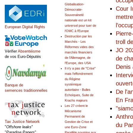
occup
Globalisation-
Cour I
Démocratie-
Souveraineté
mettre
nationale est un kit
l’occup
universel pour tuer de
European Digital Rights
l'OMC à l'Europe
Pierre
Destruction par les
troll 
Marchés - Les
Réformes vides des
JO 202
Vérifier
Absentéisme
marchés financiers
de vos Euro-Députés
de cha
de l'Allemagne, de
l'Europe, des USA
Denis 
Il n'y a pas de "Crise"
Interv
mais l'effondrement
du Régime
ouvert
systémique
Banque de
autoritaire - Bulles
semences traditionnelles
De l'a
Echoïques, Suite de
En Fra
Krachs majeurs
Les 27 créent le
"siamo 
Mécanisme
Anthro
Permanent de
Tax Justice Network
Gestion de Crise et
du Par
"
Offshore leaks
"
une Euro-Zone
"
Paradise Papers
"
Parallèle soumise aux