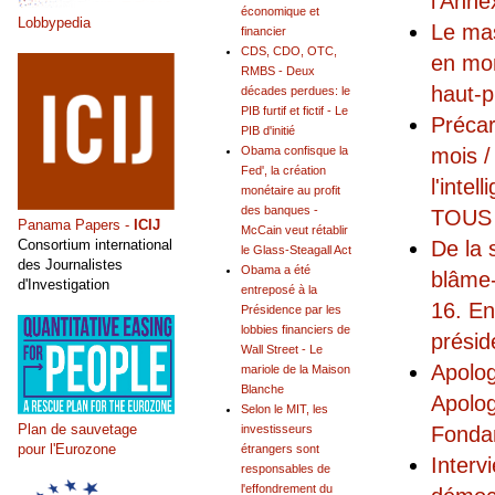
l'Anne
économique et
Lobbypedia
Le mas
financier
CDS, CDO, OTC,
en mon
RMBS - Deux
haut-p
décades perdues: le
PIB furtif et fictif - Le
Précar
PIB d'initié
mois /
Obama confisque la
Fed', la création
l'intel
monétaire au profit
des banques -
TOUS 
Panama Papers -
ICIJ
McCain veut rétablir
De la 
Consortium international
le Glass-Steagall Act
des Journalistes
Obama a été
blâme-
d'Investigation
entreposé à la
16. En
Présidence par les
lobbies financiers de
présid
Wall Street - Le
Apolog
mariole de la Maison
Blanche
Apolog
Selon le MIT, les
Plan de sauvetage
Fonda
investisseurs
pour l'Eurozone
étrangers sont
Interv
responsables de
l'effondrement du