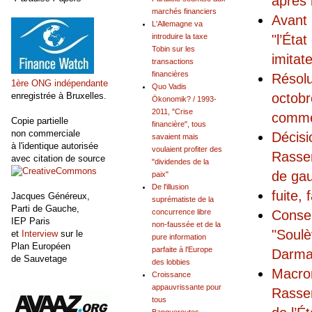
après 
marchés financiers
Avant 
L'Allemagne va
"l’Éta
introduire la taxe
Tobin sur les
imitat
transactions
financières
Résolu
1ère ONG indépendante
Quo Vadis
octobr
enregistrée à Bruxelles.
Ökonomik? / 1993-
2011, "Crise
comme 
Copie partielle
financière", tous
non commerciale
Décisi
savaient mais
à l'identique autorisée
voulaient profiter des
Rassem
avec citation de source
"dividendes de la
de gau
paix"
De l'illusion
fuite,
Jacques Généreux,
suprématiste de la
Parti de Gauche,
Consei
concurrence libre
IEP Paris
non-faussée et de la
"Soulè
et
Interview
sur le
pure information
Plan Européen
parfaite à l'Europe
Darma
de Sauvetage
des lobbies
Macron
Croissance
appauvrissante pour
Rassem
tous