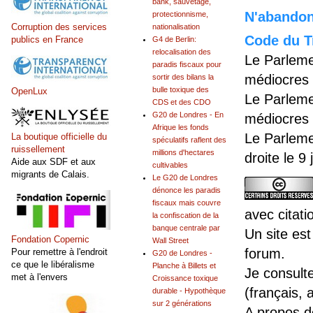
bank, sauvetage,
N'abandonn
protectionnisme,
Corruption des services
nationalisation
Code du Tr
publics en France
G4 de Berlin:
relocalisation des
Le Parleme
paradis fiscaux pour
médiocres 
sortir des bilans la
bulle toxique des
OpenLux
Le Parleme
CDS et des CDO
G20 de Londres - En
médiocres 
Afrique les fonds
Le Parleme
La boutique officielle du
spéculatifs raflent des
ruissellement
millions d'hectares
droite le 9
Aide aux SDF et aux
cultivables
migrants de Calais.
Le G20 de Londres
dénonce les paradis
fiscaux mais couvre
avec citati
la confiscation de la
banque centrale par
Un site est
Fondation Copernic
Wall Street
forum.
Pour remettre à l'endroit
G20 de Londres -
ce que le libéralisme
Planche à Billets et
Je consult
met à l'envers
Croissance toxique
(français, 
durable - Hypothèque
sur 2 générations
A propos 