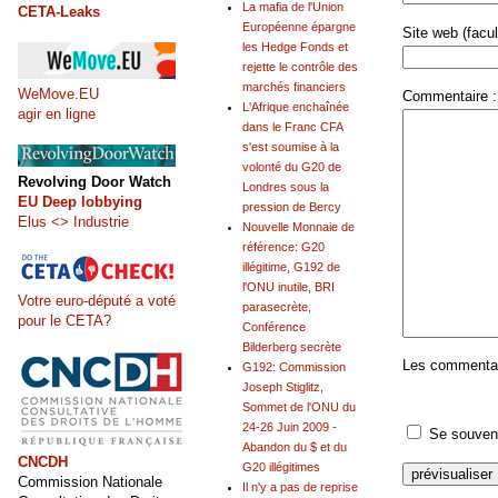
La mafia de l'Union
CETA-Leaks
Européenne épargne
Site web (facult
les Hedge Fonds et
rejette le contrôle des
marchés financiers
WeMove.EU
Commentaire :
L'Afrique enchaînée
agir en ligne
dans le Franc CFA
s'est soumise à la
volonté du G20 de
Revolving Door Watch
Londres sous la
EU Deep lobbying
pression de Bercy
Elus <> Industrie
Nouvelle Monnaie de
référence: G20
illégitime, G192 de
l'ONU inutile, BRI
Votre euro-député a voté
parasecrète,
pour le CETA?
Conférence
Bilderberg secrète
Les commentair
G192: Commission
Joseph Stiglitz,
Sommet de l'ONU du
24-26 Juin 2009 -
Se souveni
Abandon du $ et du
CNCDH
G20 illégitimes
Commission Nationale
Il n'y a pas de reprise