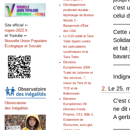
Développement
c’est 
prudentiel durable -
celui 
Mythologie de Bretton
Woods 2 -
——
Site officiel ➳
Banqeroute d'État
nupes-2022.fr
Cette 
des USA
et Youtube ➳
Le G20 oublie la Taxe
Solida
Nouvelle Union Populaire
Tobin Spahn contre
Écologique et Sociale
les spéculations
et fai
systémiques et la
bavard
Taxe Tobin
Elections
———
Européennes 2009 -
Traité de Lisbonne et
Indign
"les services...",
retour du Titre III du
2.
Le 25. m
TCE et de
Bolkenstein
Elections
C’est 
Observatoire
Européennes 09 -
ne dit
des Inégalités
Directive Fonds
Propres, CEJ, Bâle 2,
A gerb
Eclatement de
l'Eurozone, euro-glut
———