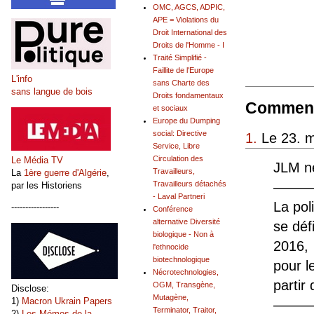
OMC, AGCS, ADPIC,
APE = Violations du
Droit International des
Droits de l'Homme - I
Traité Simplifié -
Faillite de l'Europe
L'info
sans Charte des
sans langue de bois
Droits fondamentaux
Comment
et sociaux
Europe du Dumping
social: Directive
1.
Le 23. m
Service, Libre
Circulation des
Le Média TV
JLM ne
Travailleurs,
La
1ère guerre d'Algérie
,
Travailleurs détachés
——
par les Historiens
- Laval Partneri
La pol
-----------------
Conférence
alternative Diversité
se déf
biologique - Non à
2016,
l'ethnocide
biotechnologique
pour l
Nécrotechnologies,
partir
OGM, Transgène,
Disclose:
Mutagène,
1)
Macron Ukrain Papers
———
Terminator, Traitor,
2)
Les Mémos de la