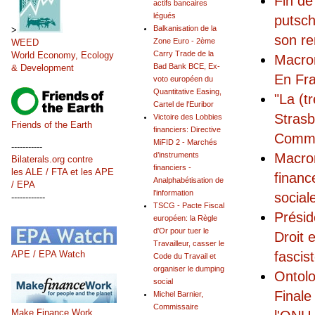
Fin de
actifs bancaires
légués
putsch
Balkanisation de la
>
son r
Zone Euro - 2ème
WEED
Carry Trade de la
World Economy, Ecology
Macron
Bad Bank BCE, Ex-
& Development
En Fra
voto européen du
Quantitative Easing,
"La (t
Cartel de l'Euribor
Strasb
Victoire des Lobbies
Friends of the Earth
financiers: Directive
Commis
MiFID 2 - Marchés
-----------
Macron
d’instruments
Bilaterals.org contre
financiers -
les ALE / FTA et les APE
financ
Analphabétisation de
/ EPA
l'information
social
------------
TSCG - Pacte Fiscal
Présid
européen: la Règle
d'Or pour tuer le
Droit 
Travailleur, casser le
APE / EPA Watch
fascis
Code du Travail et
organiser le dumping
Ontolo
social
Finale
Michel Barnier,
Commissaire
Make Finance Work