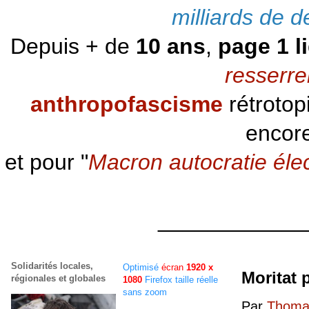
milliards de d
Depuis + de
10 ans
,
page 1 l
resserre
anthropofascisme
rétrotop
encore
et pour "
Macron autocratie éle
____________
Solidarités locales,
Optimisé
écran
1920 x
Moritat 
régionales et globales
1080
Firefox taille réelle
sans zoom
Par
Thomas