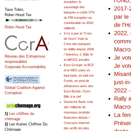
l'ONU
européen: le
2017-
sauvetage des
Taxe Tobin,
banques a coûté 37%
Robin Hood Tax
par le
du PIB européen au
contribuable ou 4500
de l'H
Robin Hood Tax
milliards
2022, 
Il n’y a pas la "Crise
de l’euro" mais la
commun
Crise des banques
Macron
en faillite depuis 2008
/ Solvency 2, Bâle III
Réseau des Entreprises
Je vot
et MiFID2 annulés
responsables
Je vot
Euro-Groupe: la BCE
Corporate Accountability
et le MES unies en
Misant
bad bank, en bail-out-
just-i
Fonds, en pool de
défaisance avec des
Global Coalition Against
2022 -
Euro-Bonds / Euro-
Corruption
Bills à la clef
Rally 
Deutsche Bank crée
Macron
des milliards de
nouveaux produits
1)
Les chiffres du
La fen
financiers titrisés /
chômage
Présen
Concours Internet
2)
Les Autres Chiffres Du
des actifs les plus
Chômage