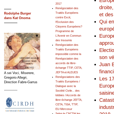
Europé
2017
droite,
Renégociation des
-------
Traités Européens
Rodolphe Burger
et des
contre Excit,
dans
Kat Onoma
Qui en
l'Exclusion des
-------------
Citoyens Européens?
europ
Programme de
Europé
L'Avenir en Commun
des Insoumis
approu
Renégociation des
Electi
Traités Européens
impossible comme la
son vér
Renégociation des
Juan B
accords de libre-
échange TTIP, CETA,
financ
JEFTA et ALEUES
A sei Voci, Miserere,
Renégociations des
Gregorio Allegri,
Les 17
Traités Européens /
Direction Fabre-Garrus
Europé
Dialogue avec la
-------------
Société Civile... des
saisin
lobbies / Accords de
Catast
libre-échange JEFTA,
CETA, TiSA, TTIP,
indust
EU-Mercosur
Selon le CNCDH les