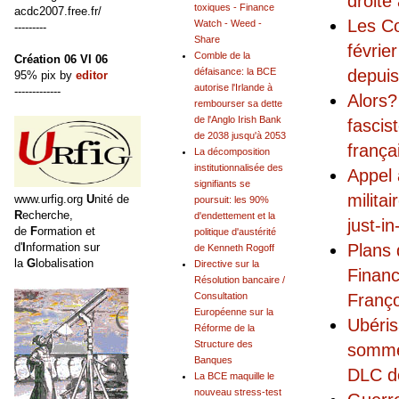
droite
toxiques - Finance
acdc2007.free.fr/
Les Co
Watch - Weed -
---------
Share
févrie
Comble de la
Création 06 VI 06
depui
défaisance: la BCE
95% pix by
editor
autorise l'Irlande à
-------------
Alors?
rembourser sa dette
de l'Anglo Irish Bank
fascis
de 2038 jusqu'à 2053
frança
La décomposition
institutionnalisée des
Appel 
signifiants se
milita
www.urfig.org
U
nité de
poursuit: les 90%
R
echerche,
d'endettement et la
just-i
de
F
ormation et
politique d'austérité
d'
I
nformation sur
Plans 
de Kenneth Rogoff
la
G
lobalisation
Directive sur la
Financ
Résolution bancaire /
Franço
Consultation
Européenne sur la
Ubéris
Réforme de la
Structure des
sommet
Banques
DLC d
La BCE maquille le
nouveau stress-test