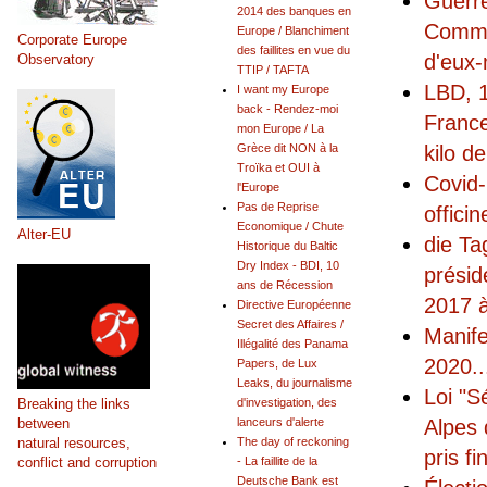
Guerr
2014 des banques en
Commun
Europe / Blanchiment
Corporate Europe
des faillites en vue du
d'eux-
Observatory
TTIP / TAFTA
LBD, 1
I want my Europe
back - Rendez-moi
France
mon Europe / La
kilo d
Grèce dit NON à la
Troïka et OUI à
Covid
l'Europe
Pas de Reprise
offici
Economique / Chute
Alter-EU
die Ta
Historique du Baltic
Dry Index - BDI, 10
présid
ans de Récession
2017 à
Directive Européenne
Secret des Affaires /
Manife
Illégalité des Panama
2020
..
Papers, de Lux
Leaks, du journalisme
Loi "S
Breaking the links
d'investigation, des
between
Alpes 
lanceurs d'alerte
natural resources,
The day of reckoning
pris fi
conflict and corruption
- La faillite de la
Deutsche Bank est