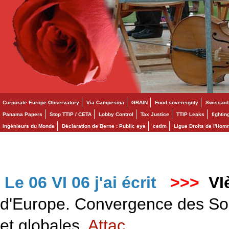
Corporate Europe Observatory
Via Campesina
GRAIN
Food sovereignty
Swissaid
Panama Papers
Stop TTIP / CETA
Lobby Control
Tax Justice
TTIP Leaks
fighti
Ingénieurs du Monde
Déclaration de Berne : Public eye
cetim
Ligue Droits de l'Ho
Le 06 VI 06 j'ai écrit
>>>
VI
d'Europe. Convergence des Solid
et globales.
Attac