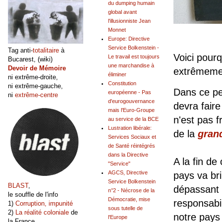
du dumping humain
global avant
l'illusionniste Jean
Monnet
Europe: Directive
Service Bolkenstein -
Tag anti-
totalitaire
à
Voici pour
Le travail est toujours
Bucarest, (wiki)
une marchandise à
Devoir de Mémoire
extrêmemen
éliminer
ni extrême-droite,
Constitution
ni extrême-gauche,
Dans ce pe
européenne - Pas
ni
extrême-centre
d'eurogouvernance
devra faire
mais l'Euro-Groupe
n'est pas f
au service de la BCE
Lustration libérale:
de la
gran
Services Sociaux et
de Santé réintégrés
dans la Directive
A la fin de
"Service"
AGCS, Directive
pays va bri
Service Bolkenstein
BLAST
,
dépassant 
n°2 - Nécrose de la
le souffle de l'info
Démocratie, mise
responsabil
1)
Corruption, impunité
sous tutelle de
2)
La réalité coloniale
de
notre pays 
l'Europe
la France