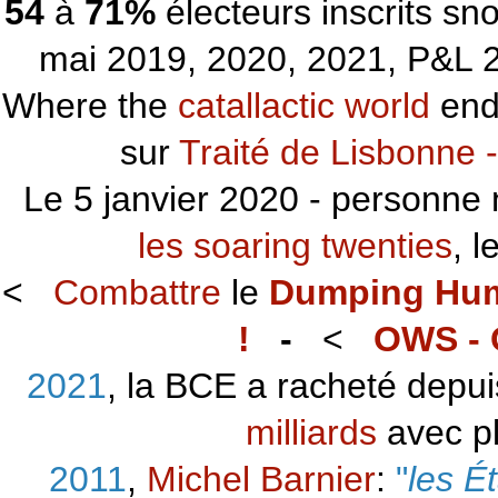
54
à
71%
électeurs inscrits s
mai 2019, 2020, 2021, P&L 2
Where the
catallactic world
ends
sur
Traité de Lisbonne -
Le 5 janvier 2020 - personne 
les soaring twenties
, 
<
Combattre
le
Dumping Hu
!
-
<
OWS - 
2021
, la BCE a racheté depu
milliards
avec p
2011
,
Michel Barnier
:
"
les É