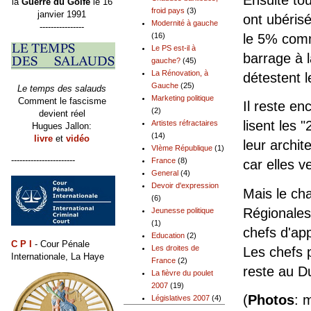
Ensuite to
la
Guerre du Golfe
le 16
froid pays
(3)
janvier 1991
ont ubérisé
Modernité à gauche
----------------
(16)
le 5% comme
Le PS est-il à
barrage à 
gauche?
(45)
La Rénovation, à
détestent l
Gauche
(25)
Le temps des salauds
Marketing politique
Comment le fascisme
Il reste en
(2)
devient réel
lisent les
Artistes réfractaires
Hugues Jallon:
(14)
livre
et
vidéo
leur archit
VIème République
(1)
-----------------------
France
(8)
car elles v
General
(4)
Devoir d'expression
Mais le ch
(6)
Régionales
Jeunesse politique
(1)
chefs d'app
Education
(2)
C P I
- Cour Pénale
Les droites de
Les chefs 
Internationale, La Haye
France
(2)
reste au D
La fièvre du poulet
2007
(19)
(
Photos
: 
Législatives 2007
(4)