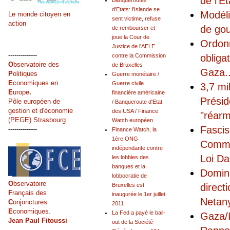
de l’É
Banqueroutes
d'Etats: l'Islande se
Modéli
Le monde citoyen en
sent victime, refuse
action
de go
de rembourser et
joue la Cour de
Ordonn
Justice de l'AELE
--------------
obliga
contre la Commission
O
bservatoire des
de Bruxelles
Gaza
.
P
olitiques
Guerre monétaire /
E
conomiques en
Guerre civile
3,7 mi
E
urope
.
financière américaine
Présid
Pôle européen de
/ Banqueroute d'Etat
gestion et d'économie
des USA / Finance
"réarm
(PEGE) Strasbourg
Watch européen
Fascis
--------------
Finance Watch, la
1ère ONG
Commis
indépendante contre
Loi Da
les lobbies des
banques et la
Domini
lobbocratie de
O
bservatoire
direct
Bruxelles est
F
rançais des
inaugurée le 1er juillet
Netany
C
onjonctures
2011
E
conomiques.
La Fed a payé le bail-
Gaza/I
Jean Paul Fitoussi
out de la Société