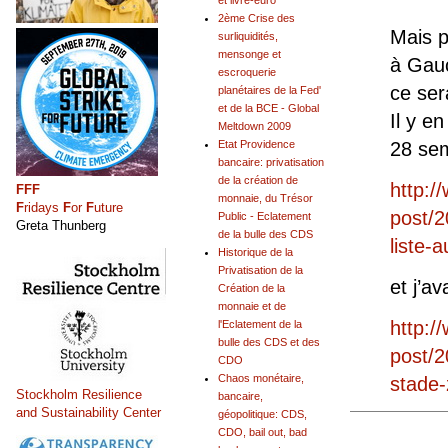
et livre-euro
2ème Crise des
Mais p
surliquidités,
mensonge et
à Gau
escroquerie
ce ser
planétaires de la Fed'
et de la BCE - Global
Il y en
Meltdown 2009
28 sem
Etat Providence
bancaire: privatisation
de la création de
http:/
FFF
monnaie, du Trésor
F
ridays
F
or
F
uture
post/2
Public - Eclatement
Greta Thunberg
de la bulle des CDS
liste
Historique de la
Privatisation de la
et j’a
Création de la
monnaie et de
http:/
l'Eclatement de la
bulle des CDS et des
post/2
CDO
Chaos monétaire,
stade
Stockholm Resilience
bancaire,
and Sustainability Center
géopolitique: CDS,
CDO, bail out, bad