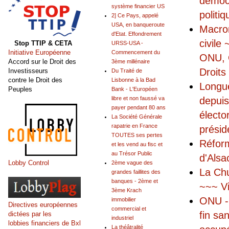
démocr
système financier US
politiq
2] Ce Pays, appelé
USA, en banqueroute
Macron
d'Etat. Effondrement
civile
Stop TTIP & CETA
URSS-USA -
Initiative Européenne
Commencement du
ONU, 
Accord sur le Droit des
3ème millénaire
Droits
Investisseurs
Du Traité de
contre le Droit des
Lisbonne à la Bad
Longue
Peuples
Bank - L'Européen
depui
libre et non faussé va
payer pendant 80 ans
électo
La Société Générale
rapatrie en France
présid
TOUTES ses pertes
Réform
et les vend au fisc et
au Trésor Public
d'Alsa
Lobby Control
2ème vague des
La Chu
grandes faillites des
banques - 2ème et
~~~ Vi
3ème Krach
ONU - 
immobilier
Directives européennes
commercial et
fin sa
dictées par les
industriel
lobbies financiers de Bxl
La théâtralité