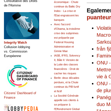
Consultative des Droits
économique - Chute
de l'Homme
continue du Baltic Dry
Egalemen
Index - La crise et
l'Etat engraissent les
puanteu
banques
Avec l'accord
Violat
d'Obama, la troisième
crise des subprimes
Macron
est préparée par
Sarkoz
Integrity Watch
Federal Housing
Collusion lobbying
Administration et
från fj
vs. Commission
Ginnie Mae
Famin
Européenne
IASB, IFRS, Solvency
II, Bâle II: Victoire de
ONU -
la Lutte des classes
Mettre
financières - Droit de
cacher les risques
vie à
Berlin: deux décades
ONU - 
perdues, et la Chute
continue du PIB furtif
de plu
et fictif
Citizens' Dashboard of
La Société Générale
Panégy
Finance
appelle ses clients à
duo Ma
se préparer à
l'Effondrement Global