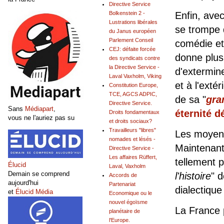
Directive Service
Enfin, avec
Bolkenstein 2 -
Lustrations libérales
se trompe d
du Janus européen
Parlement Conseil
comédie et
CEJ: défaite forcée
donne plus
des syndicats contre
la Directive Service -
d'extermine
Laval Vaxholm, Viking
et à l'exté
Constitution Europe,
TCE, AGCS ADPIC,
de sa "
gra
Directive Service.
Sans
Médiapart
,
éternité d
Droits fondamentaux
vous ne l'auriez pas su
et droits sociaux?
Travailleurs "libres"
Les moyens
nomades et lésés -
Maintenant
Directive Service -
Les affaires Rüffert,
tellement p
Élucid
Laval, Vaxholm
Demain se comprend
l'histoire
" d
Accords de
aujourd'hui
Partenariat
dialectique
et
Élucid Média
Economique ou le
nouvel égoïsme
La France 
planétaire de
l'Europe.