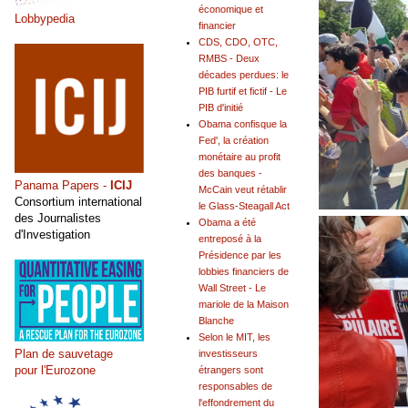
économique et
Lobbypedia
financier
CDS, CDO, OTC,
RMBS - Deux
décades perdues: le
PIB furtif et fictif - Le
PIB d'initié
Obama confisque la
Fed', la création
monétaire au profit
des banques -
Panama Papers -
ICIJ
McCain veut rétablir
Consortium international
le Glass-Steagall Act
des Journalistes
Obama a été
d'Investigation
entreposé à la
Présidence par les
lobbies financiers de
Wall Street - Le
mariole de la Maison
Blanche
Selon le MIT, les
Plan de sauvetage
investisseurs
pour l'Eurozone
étrangers sont
responsables de
l'effondrement du