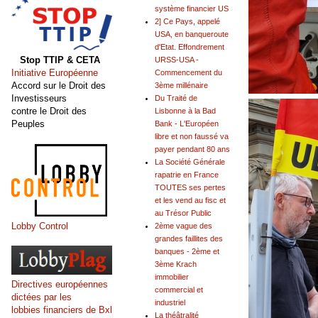
système financier US
2] Ce Pays, appelé
USA, en banqueroute
d'Etat. Effondrement
Stop TTIP & CETA
URSS-USA -
Initiative Européenne
Commencement du
Accord sur le Droit des
3ème millénaire
Investisseurs
Du Traité de
contre le Droit des
Lisbonne à la Bad
Peuples
Bank - L'Européen
libre et non faussé va
payer pendant 80 ans
La Société Générale
rapatrie en France
TOUTES ses pertes
et les vend au fisc et
au Trésor Public
Lobby Control
2ème vague des
grandes faillites des
banques - 2ème et
3ème Krach
immobilier
Directives européennes
commercial et
dictées par les
industriel
lobbies financiers de Bxl
La théâtralité