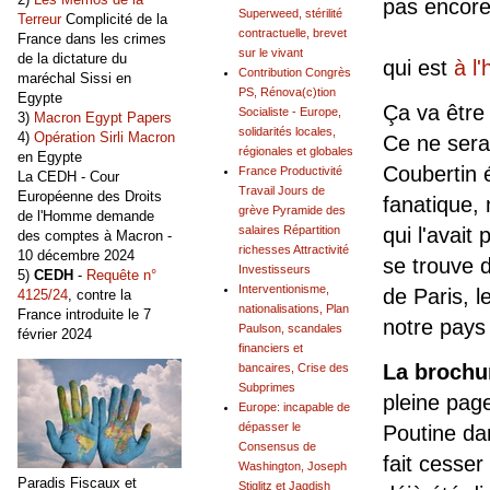
pas encore
Superweed, stérilité
Terreur
Complicité de la
Il 
contractuelle, brevet
France dans les crimes
sur le vivant
de la dictature du
qui est
à l
Contribution Congrès
maréchal Sissi en
PS, Rénova(c)tion
Egypte
Ça va être 
Socialiste - Europe,
3)
Macron Egypt Papers
solidarités locales,
4)
Opération Sirli Macron
Ce ne sera
régionales et globales
en Egypte
Coubertin é
France Productivité
La CEDH - Cour
Travail Jours de
Européenne des Droits
fanatique, 
grève Pyramide des
de l'Homme demande
qui l'avait
salaires Répartition
des comptes à Macron -
richesses Attractivité
10 décembre 2024
se trouve 
Investisseurs
5)
CEDH
-
Requête n°
Interventionisme,
de Paris, 
4125/24
, contre la
nationalisations, Plan
France introduite le 7
notre pays 
Paulson, scandales
février 2024
financiers et
La brochu
bancaires, Crise des
Subprimes
pleine page
Europe: incapable de
dépasser le
Poutine dan
Consensus de
fait cesser
Washington, Joseph
Paradis Fiscaux et
Stiglitz et Jagdish