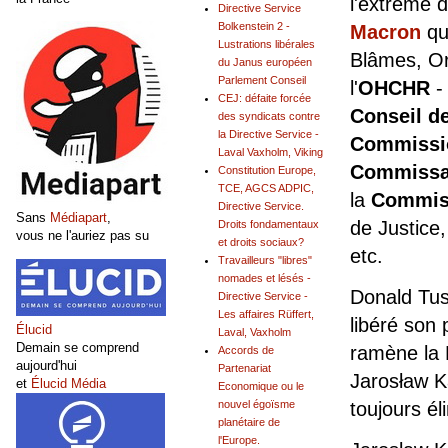
l'extrême d
Directive Service
Bolkenstein 2 -
Macron
qu
Lustrations libérales
Blâmes, Or
du Janus européen
Parlement Conseil
l'
OHCHR
-
CEJ: défaite forcée
Conseil de
des syndicats contre
la Directive Service -
Commissio
Laval Vaxholm, Viking
Commissai
Constitution Europe,
TCE, AGCS ADPIC,
la
Commis
Directive Service.
Sans
Médiapart
,
de Justice,
Droits fondamentaux
vous ne l'auriez pas su
et droits sociaux?
etc.
Travailleurs "libres"
nomades et lésés -
Donald Tus
Directive Service -
Les affaires Rüffert,
libéré son 
Élucid
Laval, Vaxholm
Demain se comprend
ramène la P
Accords de
aujourd'hui
Partenariat
Jarosław K
et
Élucid Média
Economique ou le
toujours é
nouvel égoïsme
planétaire de
l'Europe.