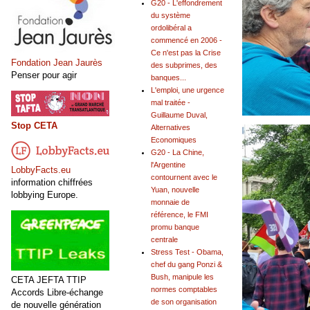
G20 - L'effondrement
du système
ordolibéral a
commencé en 2006 -
Ce n'est pas la Crise
Fondation Jean Jaurès
des subprimes, des
Penser pour agir
banques...
L'emploi, une urgence
mal traitée -
Guillaume Duval,
Stop CETA
Alternatives
Economiques
G20 - La Chine,
l'Argentine
LobbyFacts.eu
contournent avec le
information chiffrées
Yuan, nouvelle
lobbying Europe.
monnaie de
référence, le FMI
promu banque
centrale
Stress Test - Obama,
chef du gang Ponzi &
Bush, manipule les
CETA JEFTA TTIP
normes comptables
Accords Libre-échange
de son organisation
de nouvelle génération