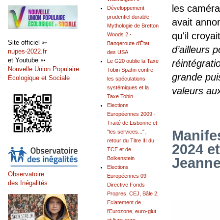
les caméra
Développement
prudentiel durable -
avait annon
Mythologie de Bretton
qu'il croyai
Woods 2 -
Site officiel ➳
Banqeroute d'État
d’ailleurs 
nupes-2022.fr
des USA
et Youtube ➳
réintégrati
Le G20 oublie la Taxe
Nouvelle Union Populaire
Tobin Spahn contre
grande pui
Écologique et Sociale
les spéculations
systémiques et la
valeurs au
Taxe Tobin
Elections
Européennes 2009 -
Traité de Lisbonne et
Manifes
"les services...",
retour du Titre III du
2024 e
TCE et de
Jeanne
Bolkenstein
Elections
Observatoire
Européennes 09 -
des Inégalités
Directive Fonds
Propres, CEJ, Bâle 2,
Eclatement de
l'Eurozone, euro-glut