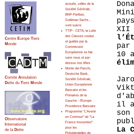
Don
avouée, celles de la
Société Gérérale,
Min
BNP-Paribas,
pay
Goldman Sachs...
vont suivre
XII
TTIP - CETA, la Lutte
l’É
des Classes voulue
C
entre
E
urope
T
iers
et guidée par la
M
onde
par
Commission
10 
Européenne se fait
sans nous et par-
éli
dessus nos têtes
Monte dei Paschi,
Deutsche Bank,
C
omité
A
nnulation
Jar
Société Générale,
D
ette du
T
iers
M
onde
Union Européenne
Vik
Bancaire et les
d'a
Primaires de la
Gauche - l'Europe
il 
Providence Bancaire
son
Programme "L'Avenir
en Commun" de "La
O
bservatoire
pub
France Insoumise"
I
nternational
La 
pour les
de la
D
ette
Présidentielles de