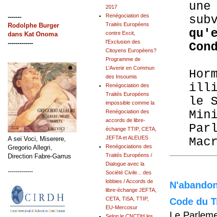
une
2017
Renégociation des
-------
sub
Traités Européens
Rodolphe Burger
qu'
contre Excit,
dans
Kat Onoma
l'Exclusion des
-------------
Con
Citoyens Européens?
Programme de
L'Avenir en Commun
Hor
des Insoumis
ill
Renégociation des
Traités Européens
le 
impossible comme la
Min
Renégociation des
accords de libre-
Par
échange TTIP, CETA,
JEFTA et ALEUES
A sei Voci, Miserere,
Mac
Renégociations des
Gregorio Allegri,
Traités Européens /
Direction Fabre-Garrus
Dialogue avec la
-------------
Société Civile... des
lobbies / Accords de
N'abandonn
libre-échange JEFTA,
CETA, TiSA, TTIP,
Code du Tr
EU-Mercosur
Le Parleme
Selon le CNCDH les