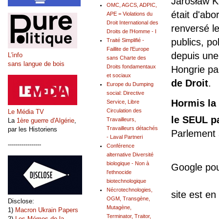
Jarosław K
OMC, AGCS, ADPIC,
était d'abo
APE = Violations du
Droit International des
renversé le
Droits de l'Homme - I
publics, po
Traité Simplifié -
Faillite de l'Europe
depuis une
L'info
sans Charte des
sans langue de bois
Droits fondamentaux
Hongrie pa
et sociaux
de Droit
.
Europe du Dumping
social: Directive
Hormis la
Service, Libre
Circulation des
Le Média TV
le SEUL p
Travailleurs,
La
1ère guerre d'Algérie
,
Travailleurs détachés
par les Historiens
Parlement
- Laval Partneri
-----------------
Conférence
Depuis
alternative Diversité
biologique - Non à
Google pou
l'ethnocide
et
biotechnologique
Nécrotechnologies,
site est en
OGM, Transgène,
Disclose:
Mutagène,
1)
Macron Ukrain Papers
Terminator, Traitor,
2)
Les Mémos de la