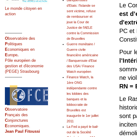
Banqueroutes
Le Con
d'Etats: l'Islande se
Le monde citoyen en
sent victime, refuse
est d’
action
de rembourser et
d'ext
joue la Cour de
Justice de l'AELE
PC et 
--------------
contre la Commission
Consti
O
bservatoire des
de Bruxelles
P
olitiques
Guerre monétaire /
E
conomiques en
Guerre civile
Pour 
E
urope
.
financière américaine
l'Inté
Pôle européen de
/ Banqueroute d'Etat
gestion et d'économie
des USA / Finance
sommet
(PEGE) Strasbourg
Watch européen
ne vio
--------------
Finance Watch, la
1ère ONG
RN = 
indépendante contre
les lobbies des
Le Ras
banques et la
lobbocratie de
histor
O
bservatoire
Bruxelles est
sont p
F
rançais des
inaugurée le 1er juillet
C
onjonctures
2011
incite
E
conomiques.
La Fed a payé le bail-
Jean Paul Fitoussi
démolis
out de la Société