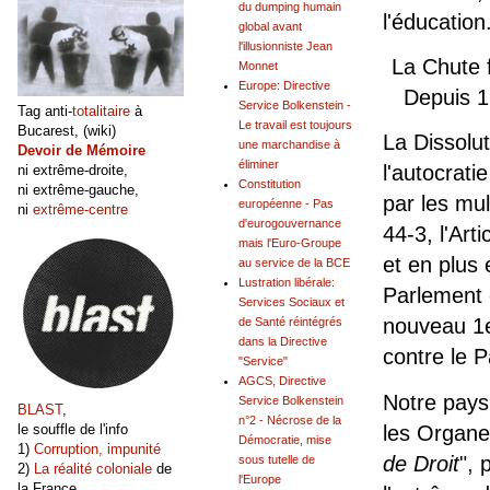
du dumping humain
l'éducation
global avant
l'illusionniste Jean
La Chute 
Monnet
Europe: Directive
Depuis 1
Service Bolkenstein -
Tag anti-
totalitaire
à
Le travail est toujours
Bucarest, (wiki)
La Dissolu
une marchandise à
Devoir de Mémoire
éliminer
l'autocrat
ni extrême-droite,
Constitution
ni extrême-gauche,
par les mul
européenne - Pas
ni
extrême-centre
d'eurogouvernance
44-3, l'Art
mais l'Euro-Groupe
et en plus
au service de la BCE
Lustration libérale:
Parlement 
Services Sociaux et
nouveau 1e
de Santé réintégrés
dans la Directive
contre le P
"Service"
AGCS, Directive
Notre pays
Service Bolkenstein
BLAST
,
n°2 - Nécrose de la
les Organe
le souffle de l'info
Démocratie, mise
1)
Corruption, impunité
de Droit
", 
sous tutelle de
2)
La réalité coloniale
de
l'Europe
la France