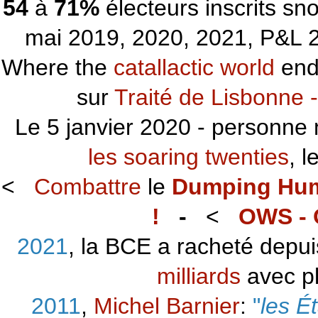
54
à
71%
électeurs inscrits s
mai 2019, 2020, 2021, P&L 2
Where the
catallactic world
ends
sur
Traité de Lisbonne -
Le 5 janvier 2020 - personne 
les soaring twenties
, 
<
Combattre
le
Dumping Hu
!
-
<
OWS - 
2021
, la BCE a racheté depu
milliards
avec p
2011
,
Michel Barnier
:
"
les É