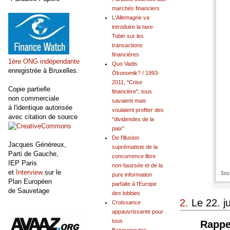
marchés financiers
L'Allemagne va
introduire la taxe
Tobin sur les
transactions
financières
1ère ONG indépendante
Quo Vadis
enregistrée à Bruxelles.
Ökonomik? / 1993-
2011, "Crise
Copie partielle
financière", tous
non commerciale
savaient mais
à l'identique autorisée
voulaient profiter des
avec citation de source
"dividendes de la
paix"
De l'illusion
Jacques Généreux,
suprématiste de la
Parti de Gauche,
concurrence libre
IEP Paris
non-faussée et de la
et
Interview
sur le
pure information
Plan Européen
parfaite à l'Europe
de Sauvetage
des lobbies
2.
Le 22. j
Croissance
appauvrissante pour
tous
Rappe