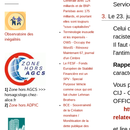
Générale avec 124
Servic
------------
milliards et de BNP-
Parisbas avec 175
3.
Le 23. j
milliards, et pourtant
elles sont toujours
"sous-capitalisées"
Celui 
Terminologie inusuelle
Observatoire des
raciste
et les impensés -
inégalités
OWS - Occupy the
Il faut
WordS - Rénovez
l'anti
Maintenant 67, journal
d'un Cimbre
Le FESF - Fonds
Rappe
Européen de Stabilité
caract
Financière est un
SPV - Special
Vous p
Purpose Vehicle
1]
Zone hors AGCS >>>
comme ceux qui ont
CIJ - 
horsagcslogo.chez-
fait chuter Lehman
alice.fr
OFFIC
Brothers
2]
Zone hors ADPIC
BCE - Souveraineté
ht
de la Création
monétaire /
relate
Monétisation de la
dette publique des
et lir