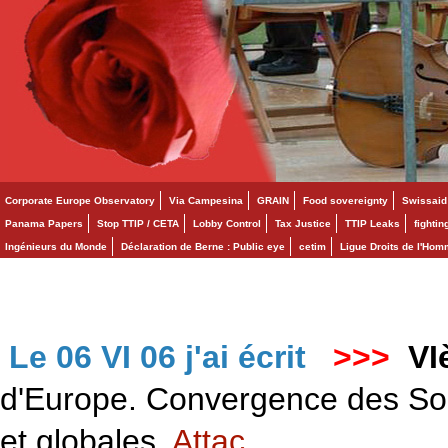
Corporate Europe Observatory
Via Campesina
GRAIN
Food sovereignty
Swissaid
Panama Papers
Stop TTIP / CETA
Lobby Control
Tax Justice
TTIP Leaks
fighti
Ingénieurs du Monde
Déclaration de Berne : Public eye
cetim
Ligue Droits de l'Ho
Le 06 VI 06 j'ai écrit
>>>
VI
d'Europe. Convergence des Solid
et globales.
Attac