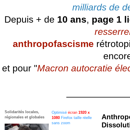
milliards de d
Depuis + de
10 ans
,
page 1 l
resserre
anthropofascisme
rétrotop
encore
et pour "
Macron autocratie éle
____________
Solidarités locales,
Optimisé
écran
1920 x
Anthropo
régionales et globales
1080
Firefox taille réelle
sans zoom
Dissolut