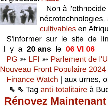
Non à l'ethnocide 
nécrotechnologies,
cultivables
en Afriq
S'informer sur le site de li
il y a
20 ans
le
06 VI 06
PG
➳
LFI
➳
Parlement de l'U
Nouveau Front Populaire 2024
Finance Watch
| aux urnes, on
⇖ ⇖
Tag
anti-totalitaire
à Buca
Rénovez Maintenant 