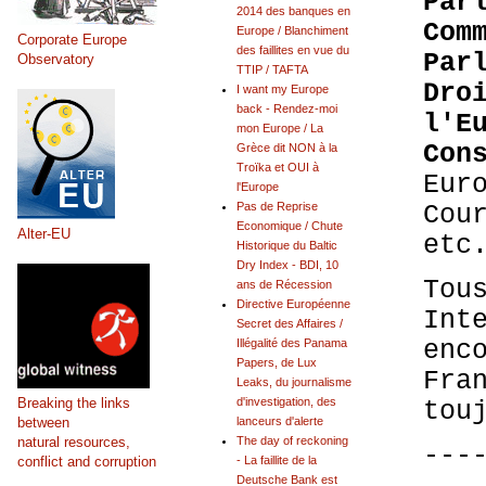
Par
2014 des banques en
Com
Europe / Blanchiment
Corporate Europe
des faillites en vue du
Par
Observatory
TTIP / TAFTA
Dro
I want my Europe
back - Rendez-moi
l'E
mon Europe / La
Con
Grèce dit NON à la
Troïka et OUI à
Eur
l'Europe
Cou
Pas de Reprise
Economique / Chute
Alter-EU
etc
Historique du Baltic
Dry Index - BDI, 10
Tou
ans de Récession
Directive Européenne
Int
Secret des Affaires /
enc
Illégalité des Panama
Papers, de Lux
Fra
Leaks, du journalisme
Breaking the links
d'investigation, des
tou
between
lanceurs d'alerte
natural resources,
The day of reckoning
---
conflict and corruption
- La faillite de la
Deutsche Bank est