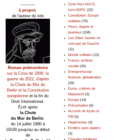
------------
Zone Hors AGCS,
à propos
hors ADPIC
(22)
de l'auteur du site
Constitution, Europe
solidaire
(70)
Peurs, dogme et
puanteur
(104)
Les Gilets Jaunes ne
sont pas de Gauche
(11)
Monde solidaire
(13)
France, arriérée
sociale
(43)
Roman prémonitoire
Entrepreneuriat
sur la Crise de 2008, la
financier, globalisation
guerre de 2022, d'après
(26)
la Chute du Mur de
Euros, critères de
Berlin et la Constitution
Maastricht
(3)
européenne
et la fin du
Europe
(14)
Droit International.
Précarisation
(6)
Écrit après
Accords de Kyoto et
la Chute
PIB
(5)
du Mur de Berlin
,
Hégémonies
(3)
du 14 juillet 1990 à
Ecoliers sans papiers
15h30 jusqu'au au début
(3)
de
Chaudes banlieues,