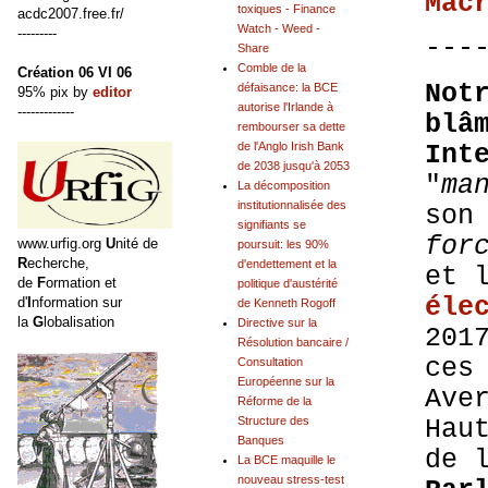
Mac
toxiques - Finance
acdc2007.free.fr/
Watch - Weed -
---------
---
Share
Comble de la
Création 06 VI 06
Not
défaisance: la BCE
95% pix by
editor
autorise l'Irlande à
-------------
blâ
rembourser sa dette
Int
de l'Anglo Irish Bank
de 2038 jusqu'à 2053
"
ma
La décomposition
institutionnalisée des
son
signifiants se
for
www.urfig.org
U
nité de
poursuit: les 90%
R
echerche,
d'endettement et la
et 
de
F
ormation et
politique d'austérité
éle
d'
I
nformation sur
de Kenneth Rogoff
la
G
lobalisation
Directive sur la
201
Résolution bancaire /
ces
Consultation
Européenne sur la
Ave
Réforme de la
Hau
Structure des
Banques
de 
La BCE maquille le
nouveau stress-test