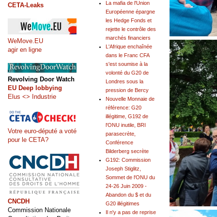
La mafia de l'Union
CETA-Leaks
Européenne épargne
les Hedge Fonds et
rejette le contrôle des
marchés financiers
WeMove.EU
L'Afrique enchaînée
agir en ligne
dans le Franc CFA
s'est soumise à la
volonté du G20 de
Revolving Door Watch
Londres sous la
EU Deep lobbying
pression de Bercy
Elus <> Industrie
Nouvelle Monnaie de
référence: G20
illégitime, G192 de
l'ONU inutile, BRI
Votre euro-député a voté
parasecrète,
pour le CETA?
Conférence
Bilderberg secrète
G192: Commission
Joseph Stiglitz,
Sommet de l'ONU du
24-26 Juin 2009 -
Abandon du $ et du
CNCDH
G20 illégitimes
Commission Nationale
Il n'y a pas de reprise