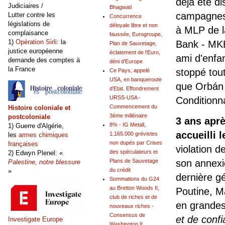
déjà été di
Judiciaires /
Bhagwati
campagnes 
Lutter contre les
Concurrence
législations de
déloyale libre et non
à MLP de l
complaisance
faussée, Eurogroupe,
1)
Opération Sirli
: la
Bank - MKB
Plan de Sauvetage,
justice européenne
éclatement de l'Euro,
ami d'enfa
demande des comptes à
déni d'Europe
la France
stoppé tou
Ce Pays, appelé
USA, en banqueroute
que Orbán 
d'Etat. Effondrement
URSS-USA -
Conditionna
Commencement du
Histoire coloniale et
3ème millénaire
postcoloniale
3 ans aprè
8% - IG Metall,
1) Guerre d'Algérie,
accueilli 
1.165.000 grévistes
les
armes chimiques
non dupés par Crises
françaises
violation d
des spéculateurs et
2) Edwyn Plenel: «
son annexio
Plans de Sauvetage
Palestine, notre blessure
du crédit
»
dernière g
Sommations du G24
au Bretton Woods II,
Poutine, M
club de riches et de
en grandes 
nouveaux riches -
Consensus de
et de confi
Investigate Europe
Washington II