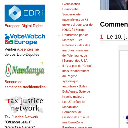
Globalisation-
Démocratie-
Souveraineté
nationale est un kit
Comment
universel pour tuer de
European Digital Rights
l'OMC à l'Europe
Destruction par les
1.
Le 10. j
Marchés - Les
Réformes vides des
Vérifier
Absentéisme
marchés financiers
de vos Euro-Députés
de l'Allemagne, de
l'Europe, des USA
Il n'y a pas de "Crise"
mais l'effondrement
du Régime
systémique
Banque de
autoritaire - Bulles
semences traditionnelles
Echoïques, Suite de
Krachs majeurs
Les 27 créent le
Mécanisme
Permanent de
Tax Justice Network
Gestion de Crise et
"
Offshore leaks
"
une Euro-Zone
"
Paradise Papers
"
Parallèle soumise aux