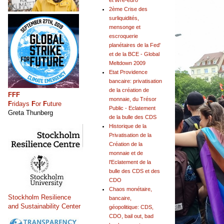
et livre-euro
2ème Crise des
surliquidités,
mensonge et
escroquerie
planétaires de la Fed'
et de la BCE - Global
Meltdown 2009
Etat Providence
bancaire: privatisation
de la création de
FFF
monnaie, du Trésor
F
ridays
F
or
F
uture
Public - Eclatement
Greta Thunberg
de la bulle des CDS
Historique de la
Privatisation de la
Création de la
monnaie et de
l'Eclatement de la
bulle des CDS et des
CDO
Chaos monétaire,
Stockholm Resilience
bancaire,
and Sustainability Center
géopolitique: CDS,
CDO, bail out, bad