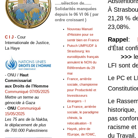
Abstentions
.....sélection de......
À Strasbour
Solidarités manquées
depuis le 06 VI 06 ( par
21,28 % de
ordre croissant )
23,08%.
Nouveau Manuel
d'Histoire pour se
C I J
- Cour
Rappel
:
sentir bien en France
Internationale de Justice,
Putsch UMP/UDF à
d’État con
La Haye
Strasbourg: les
>>>
le
eurodéputés français
annulent le NON du
LFI sont d
Référendum du 29
mai
- ONU /
Haut
Le PC et LF
France, arriérée
Commissariat
sociale, championne
aux Droits de l'Homme
Constitutio
pour Productivité et
Communiqué 07/05/2025
Investisseurs
Mettre un terme au
Le Rassemb
étrangers - I
génocide à Gaza
La France, arriérée
-
ONU
Communiqué
historique,
sociale, le paradigme
15/05/2025
pas conform
chinois, la
Les 75 ans de la Nakba,
relocalisation - II
le déplacement de plus
racisme et
Hayek, père de
de 700.000 Palestiniens
du Travail,
l'Europe, de l'OMC,