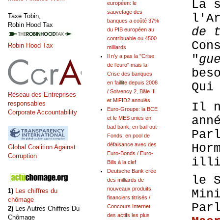
La 
européen: le
sauvetage des
l'A
Taxe Tobin,
banques a coûté 37%
Robin Hood Tax
de 
du PIB européen au
contribuable ou 4500
Con
Robin Hood Tax
milliards
"
gu
Il n’y a pas la "Crise
de l’euro" mais la
bes
Crise des banques
en faillite depuis 2008
Qui
/ Solvency 2, Bâle III
Réseau des Entreprises
et MiFID2 annulés
responsables
Il 
Euro-Groupe: la BCE
Corporate Accountability
ann
et le MES unies en
bad bank, en bail-out-
Par
Fonds, en pool de
Hor
défaisance avec des
Global Coalition Against
Euro-Bonds / Euro-
Corruption
ill
Bills à la clef
Deutsche Bank crée
le 
des milliards de
nouveaux produits
1)
Les chiffres du
Min
financiers titrisés /
chômage
Par
Concours Internet
2)
Les Autres Chiffres Du
des actifs les plus
Chômage