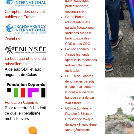
bank, sauvetage,
protectionnisme,
Corruption des services
nationalisation
publics en France
G4 de Berlin:
relocalisation des
paradis fiscaux pour
sortir des bilans la
bulle toxique des
OpenLux
CDS et des CDO
G20 de Londres - En
Afrique les fonds
La boutique officielle du
spéculatifs raflent des
ruissellement
millions d'hectares
Aide aux SDF et aux
cultivables
migrants de Calais.
Le G20 de Londres
dénonce les paradis
fiscaux mais couvre
la confiscation de la
banque centrale par
Fondation Copernic
Wall Street
Pour remettre à l'endroit
G20 de Londres -
ce que le libéralisme
Planche à Billets et
met à l'envers
Croissance toxique
durable - Hypothèque
sur 2 générations