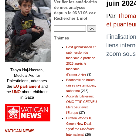
juin 2024
Vérifier les antériorités
de mes analyses
depuis le 06 VI 06 >>>
Par
Thomas
Rechercher 1 mot
et puanteu
Finalisatio
Thèmes
liens inter
Post-globalisation et
zoom sous 
submersion du
fascisme à partir de
2025 après le
fascisme
Tanya Haj-Hassan,
d'atmosphère
(9)
Medical Aid for
Economie de bulles,
Palestinians, adresses
crises systémiques,
the
EU parliament
and
subprime
(213)
the
UNO
about childrens
Accords bilatéraux
in Gaza
OMC TTIP CETA EU-
Mercosur avec
l'Europe
(37)
Bretton Woods II,
Green New Deal,
Système Monétaire
VATICAN NEWS
International
(26)