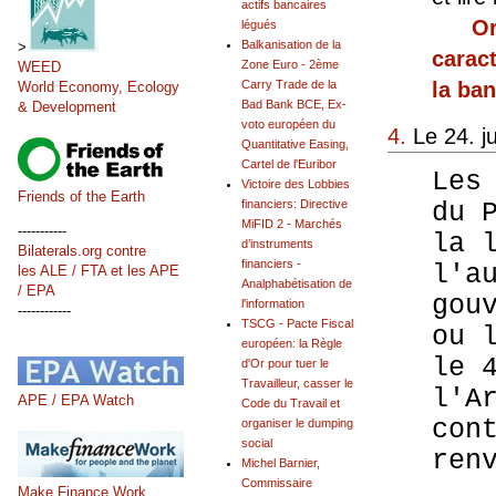
actifs bancaires
Or
légués
Balkanisation de la
>
caract
Zone Euro - 2ème
WEED
Carry Trade de la
la ba
World Economy, Ecology
Bad Bank BCE, Ex-
& Development
voto européen du
4.
Le 24. j
Quantitative Easing,
Cartel de l'Euribor
Les
Victoire des Lobbies
Friends of the Earth
du 
financiers: Directive
MiFID 2 - Marchés
-----------
la 
d’instruments
Bilaterals.org contre
financiers -
l'a
les ALE / FTA et les APE
Analphabétisation de
/ EPA
gou
l'information
------------
TSCG - Pacte Fiscal
ou 
européen: la Règle
le 
d'Or pour tuer le
Travailleur, casser le
l'A
APE / EPA Watch
Code du Travail et
con
organiser le dumping
social
ren
Michel Barnier,
Commissaire
Make Finance Work