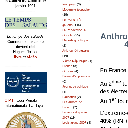
la
Guerre du Golfe
le 16
froid pays
(3)
janvier 1991
Modernité à gauche
----------------
(16)
Le PS est-il à
gauche?
(45)
La Rénovation, à
Anthro
Gauche
(25)
Le temps des salauds
Marketing politique
Comment le fascisme
(2)
devient réel
Artistes réfractaires
Hugues Jallon:
(14)
livre
et
vidéo
VIème République
(1)
-----------------------
France
(8)
En France 
General
(4)
Devoir d'expression
ème
(6)
Au 2
to
Jeunesse politique
des électeu
(1)
Education
(2)
er
Au 1
tour
C P I
- Cour Pénale
Les droites de
Internationale, La Haye
France
(2)
L'extrême-d
La fièvre du poulet
2007
(19)
40%
(RN +
Législatives 2007
(4)