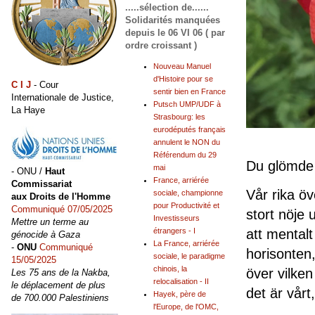
.....sélection de......
Solidarités manquées
depuis le 06 VI 06 ( par
ordre croissant )
Nouveau Manuel
d'Histoire pour se
C I J
- Cour
sentir bien en France
Internationale de Justice,
Putsch UMP/UDF à
La Haye
Strasbourg: les
eurodéputés français
annulent le NON du
Référendum du 29
Du glömde
mai
- ONU /
Haut
France, arriérée
Commissariat
Vår rika öv
sociale, championne
aux Droits de l'Homme
pour Productivité et
Communiqué 07/05/2025
stort nöje 
Investisseurs
Mettre un terme au
att mentalt
étrangers - I
génocide à Gaza
La France, arriérée
-
ONU
Communiqué
horisonten
sociale, le paradigme
15/05/2025
chinois, la
över vilken
Les 75 ans de la Nakba,
relocalisation - II
le déplacement de plus
det är vårt,
Hayek, père de
de 700.000 Palestiniens
l'Europe, de l'OMC,