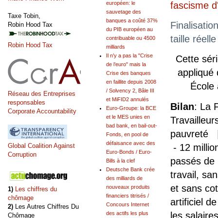
européen: le
fascisme 
sauvetage des
Taxe Tobin,
banques a coûté 37%
Finalisatio
Robin Hood Tax
du PIB européen au
taille réel
contribuable ou 4500
Robin Hood Tax
milliards
Il n’y a pas la "Crise
Cette sér
de l’euro" mais la
appliqué
Crise des banques
en faillite depuis 2008
École
/ Solvency 2, Bâle III
Réseau des Entreprises
et MiFID2 annulés
responsables
Bilan
: La 
Euro-Groupe: la BCE
Corporate Accountability
et le MES unies en
Travailleur
bad bank, en bail-out-
pauvreté |
Fonds, en pool de
défaisance avec des
- 12 milli
Global Coalition Against
Euro-Bonds / Euro-
Corruption
passés de 
Bills à la clef
Deutsche Bank crée
travail, sa
des milliards de
et sans cot
nouveaux produits
1)
Les chiffres du
financiers titrisés /
chômage
artificiel d
Concours Internet
2)
Les Autres Chiffres Du
les salaire
des actifs les plus
Chômage