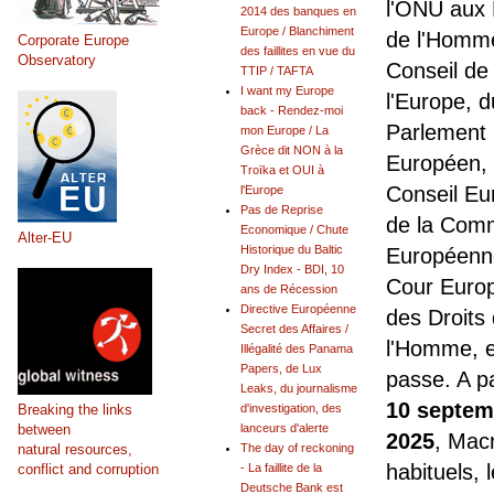
l'ONU aux 
2014 des banques en
Europe / Blanchiment
de l'Homm
Corporate Europe
des faillites en vue du
Observatory
Conseil de
TTIP / TAFTA
I want my Europe
l'Europe, d
back - Rendez-moi
Parlement
mon Europe / La
Grèce dit NON à la
Européen,
Troïka et OUI à
Conseil Eu
l'Europe
Pas de Reprise
de la Com
Economique / Chute
Alter-EU
Historique du Baltic
Européenne
Dry Index - BDI, 10
Cour Euro
ans de Récession
Directive Européenne
des Droits
Secret des Affaires /
l'Homme, e
Illégalité des Panama
Papers, de Lux
passe. A pa
Leaks, du journalisme
10 septem
Breaking the links
d'investigation, des
between
lanceurs d'alerte
2025
, Mac
natural resources,
The day of reckoning
habituels, 
conflict and corruption
- La faillite de la
Deutsche Bank est