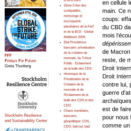
et livre-euro
en cellule 
2ème Crise des
main. Ce n
surliquidités,
mensonge et
coups: effa
escroquerie
du CBD dan
planétaires de la Fed'
et de la BCE - Global
mois l'éco
Meltdown 2009
Etat Providence
dépérisse
bancaire: privatisation
de Macron e
de la création de
FFF
monnaie, du Trésor
reste, de ma
F
ridays
F
or
F
uture
Public - Eclatement
Greta Thunberg
Droit Inter
de la bulle des CDS
Historique de la
Droit Inter
Privatisation de la
contre lui,
Création de la
monnaie et de
guerre d'at
l'Eclatement de la
archaïques
bulle des CDS et des
CDO
est de fai
Chaos monétaire,
Stockholm Resilience
bancaire,
pour nous f
and Sustainability Center
géopolitique: CDS,
comme un B
CDO, bail out, bad