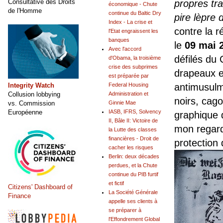
propres tra
Consultative des Droits
économique - Chute
de l'Homme
continue du Baltic Dry
pire lèpre 
Index - La crise et
contre la r
l'Etat engraissent les
banques
le
09 mai 
Avec l'accord
défilés du
d'Obama, la troisième
crise des subprimes
drapeaux e
est préparée par
antimusulm
Integrity Watch
Federal Housing
Collusion lobbying
Administration et
noirs, cago
vs. Commission
Ginnie Mae
Européenne
IASB, IFRS, Solvency
graphique d
II, Bâle II: Victoire de
mon regard
la Lutte des classes
financières - Droit de
protection 
cacher les risques
Berlin: deux décades
perdues, et la Chute
continue du PIB furtif
et fictif
Citizens' Dashboard of
La Société Générale
Finance
appelle ses clients à
se préparer à
l'Effondrement Global