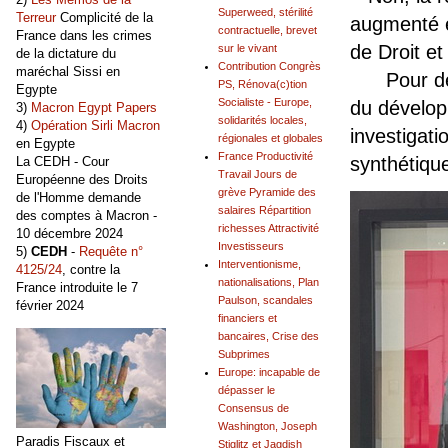
Superweed, stérilité
Terreur
Complicité de la
augmenté es
contractuelle, brevet
France dans les crimes
de Droit et 
sur le vivant
de la dictature du
Contribution Congrès
maréchal Sissi en
Pour dépei
PS, Rénova(c)tion
Egypte
Socialiste - Europe,
du dévelop
3)
Macron Egypt Papers
solidarités locales,
4)
Opération Sirli Macron
investigatio
régionales et globales
en Egypte
France Productivité
synthétiqu
La CEDH - Cour
Travail Jours de
Européenne des Droits
grève Pyramide des
de l'Homme demande
salaires Répartition
des comptes à Macron -
richesses Attractivité
10 décembre 2024
Investisseurs
5)
CEDH
-
Requête n°
Interventionisme,
4125/24
, contre la
nationalisations, Plan
France introduite le 7
Paulson, scandales
février 2024
financiers et
bancaires, Crise des
Subprimes
Europe: incapable de
dépasser le
Consensus de
Washington, Joseph
Paradis Fiscaux et
Stiglitz et Jagdish