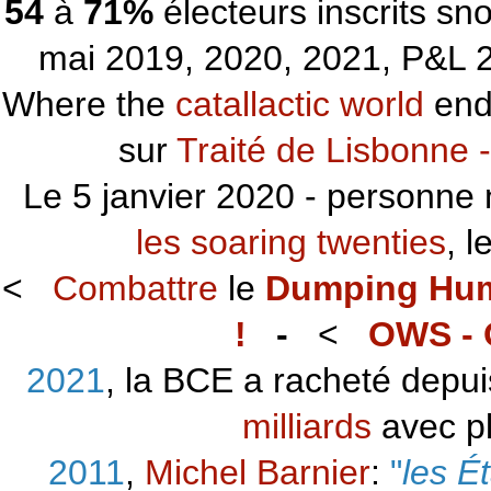
54
à
71%
électeurs inscrits s
mai 2019, 2020, 2021, P&L 2
Where the
catallactic world
ends
sur
Traité de Lisbonne -
Le 5 janvier 2020 - personne 
les soaring twenties
, 
<
Combattre
le
Dumping Hu
!
-
<
OWS - 
2021
, la BCE a racheté depu
milliards
avec p
2011
,
Michel Barnier
:
"
les É