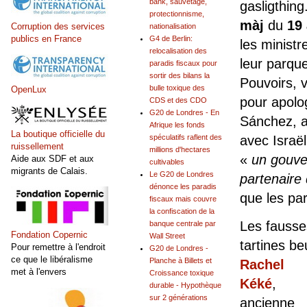
bank, sauvetage,
gasligthing
protectionnisme,
màj
du
19 
Corruption des services
nationalisation
publics en France
G4 de Berlin:
les ministr
relocalisation des
leur parque
paradis fiscaux pour
sortir des bilans la
Pouvoirs, 
bulle toxique des
OpenLux
pour apolo
CDS et des CDO
G20 de Londres - En
Sánchez, 
Afrique les fonds
La boutique officielle du
spéculatifs raflent des
avec Israël
ruissellement
millions d'hectares
«
un gouver
Aide aux SDF et aux
cultivables
migrants de Calais.
Le G20 de Londres
partenaire
dénonce les paradis
que les par
fiscaux mais couvre
la confiscation de la
Les fausses
banque centrale par
Fondation Copernic
Wall Street
tartines 
Pour remettre à l'endroit
G20 de Londres -
ce que le libéralisme
Planche à Billets et
Rachel
met à l'envers
Croissance toxique
Kéké
,
durable - Hypothèque
sur 2 générations
ancienne