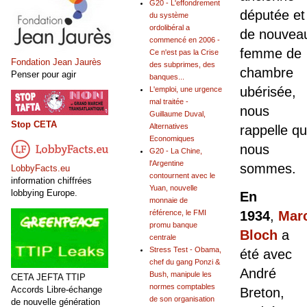
G20 - L'effondrement
députée et
du système
ordolibéral a
de nouvea
commencé en 2006 -
femme de
Ce n'est pas la Crise
Fondation Jean Jaurès
des subprimes, des
chambre
Penser pour agir
banques...
ubérisée,
L'emploi, une urgence
mal traitée -
nous
Guillaume Duval,
Stop CETA
Alternatives
rappelle qu
Economiques
nous
G20 - La Chine,
l'Argentine
sommes.
LobbyFacts.eu
contournent avec le
information chiffrées
Yuan, nouvelle
lobbying Europe.
En
monnaie de
référence, le FMI
1934
,
Mar
promu banque
Bloch
a
centrale
Stress Test - Obama,
été avec
chef du gang Ponzi &
André
Bush, manipule les
CETA JEFTA TTIP
normes comptables
Accords Libre-échange
Breton,
de son organisation
de nouvelle génération