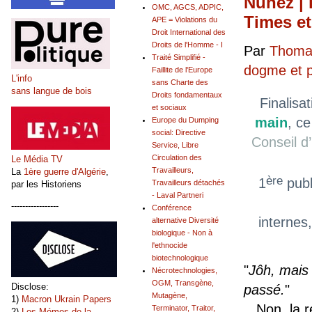
Nuñez | 
OMC, AGCS, ADPIC,
Times et
APE = Violations du
Droit International des
Droits de l'Homme - I
Par
Thomas
Traité Simplifié -
dogme et 
Faillite de l'Europe
L'info
sans Charte des
sans langue de bois
Droits fondamentaux
Finalisa
et sociaux
main
, ce
Europe du Dumping
social: Directive
Conseil d
Service, Libre
Circulation des
Le Média TV
Travailleurs,
La
1ère guerre d'Algérie
,
ère
1
publ
Travailleurs détachés
par les Historiens
- Laval Partneri
-----------------
Conférence
internes
alternative Diversité
biologique - Non à
l'ethnocide
biotechnologique
"
Jôh, mais
Nécrotechnologies,
OGM, Transgène,
Disclose:
passé.
"
Mutagène,
1)
Macron Ukrain Papers
Non, la ré
Terminator, Traitor,
2)
Les Mémos de la