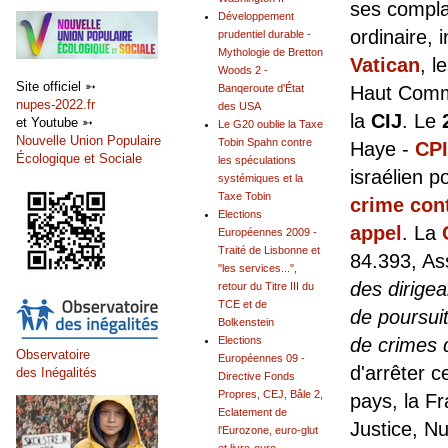
ses compla
Développement
ordinaire, 
prudentiel durable -
Mythologie de Bretton
Vatican
, l
Woods 2 -
Site officiel ➳
Banqeroute d'État
Haut Commi
nupes-2022.fr
des USA
la
CIJ
. Le
et Youtube ➳
Le G20 oublie la Taxe
Nouvelle Union Populaire
Tobin Spahn contre
Haye -
CPI
Écologique et Sociale
les spéculations
israélien p
systémiques et la
Taxe Tobin
crime con
Elections
appel
. La
Européennes 2009 -
Traité de Lisbonne et
84.393, As
"les services...",
des dirige
retour du Titre III du
TCE et de
de poursui
Bolkenstein
Elections
de crimes 
Observatoire
Européennes 09 -
d'arrêter 
des Inégalités
Directive Fonds
Propres, CEJ, Bâle 2,
pays, la Fr
Eclatement de
Justice, N
l'Eurozone, euro-glut