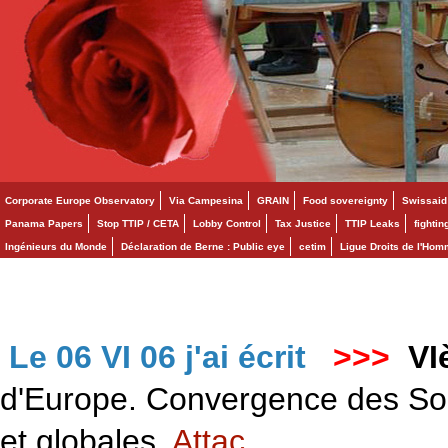
Corporate Europe Observatory
Via Campesina
GRAIN
Food sovereignty
Swissaid
Panama Papers
Stop TTIP / CETA
Lobby Control
Tax Justice
TTIP Leaks
fighti
Ingénieurs du Monde
Déclaration de Berne : Public eye
cetim
Ligue Droits de l'Ho
Le 06 VI 06 j'ai écrit
>>>
VI
d'Europe. Convergence des Solid
et globales.
Attac