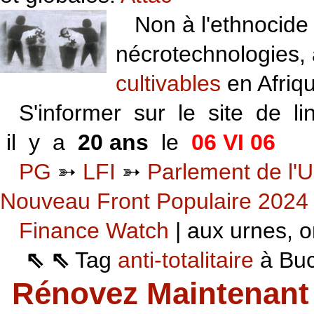
Non à l'ethnocide 
nécrotechnologies,
cultivables
en Afriq
S'informer sur le site de li
il y a
20 ans
le
06 VI 06
PG
➳
LFI
➳
Parlement de l'U
Nouveau Front Populaire 2024
Finance Watch
| aux urnes, on
⇖ ⇖
Tag
anti-totalitaire
à Buca
Rénovez Maintenant 