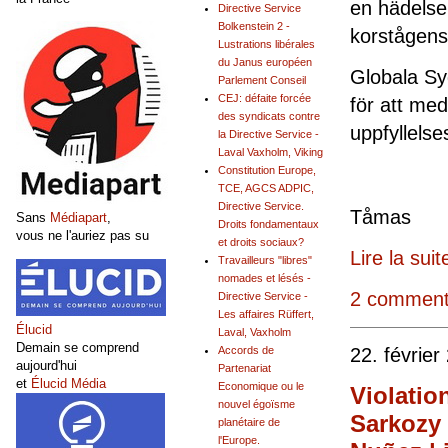
en hädelse 
Directive Service
Bolkenstein 2 -
korstågens
Lustrations libérales
du Janus européen
Globala Sy
Parlement Conseil
CEJ: défaite forcée
för att med
des syndicats contre
upp
la Directive Service -
Laval Vaxholm, Viking
Constitution Europe,
TCE, AGCS ADPIC,
Directive Service.
Tå
Sans
Médiapart
,
Droits fondamentaux
vous ne l'auriez pas su
et droits sociaux?
Lire la suit
Travailleurs "libres"
nomades et lésés -
2 comment
Directive Service -
Les affaires Rüffert,
Élucid
Laval, Vaxholm
Demain se comprend
22. février
Accords de
aujourd'hui
Partenariat
et
Élucid Média
Economique ou le
Violatio
nouvel égoïsme
Sarkozy 
planétaire de
l'Europe.