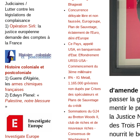
Judiciaires /
Bhagwati
Lutter contre les
Concurrence
législations de
déloyale libre et non
complaisance
faussée, Eurogroupe,
1)
Opération Sirli
: la
Plan de Sauvetage,
justice européenne
éclatement de l'Euro,
demande des comptes à
déni d'Europe
la France
Ce Pays, appelé
USA, en banqueroute
d'Etat. Effondrement
URSS-USA -
Commencement du
Histoire coloniale et
3ème millénaire
postcoloniale
8% - IG Metall,
1) Guerre d'Algérie,
1.165.000 grévistes
les
armes chimiques
non dupés par Crises
d'amende
françaises
des spéculateurs et
2) Edwyn Plenel: «
passer la 
Plans de Sauvetage
Palestine, notre blessure
du crédit
»
mentir le p
Sommations du G24
la Justice
au Bretton Woods II,
club de riches et de
des Trois P
nouveaux riches -
nourrit le 
Consensus de
Investigate Europe
Washington II