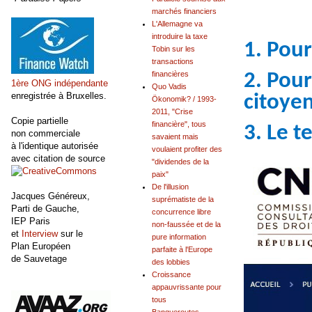
marchés financiers
L'Allemagne va
introduire la taxe
1. Pour
Tobin sur les
transactions
2. Pour
financières
1ère ONG indépendante
Quo Vadis
enregistrée à Bruxelles.
citoye
Ökonomik? / 1993-
2011, "Crise
Copie partielle
financière", tous
3. Le 
non commerciale
savaient mais
à l'identique autorisée
voulaient profiter des
avec citation de source
"dividendes de la
paix"
De l'illusion
Jacques Généreux,
suprématiste de la
Parti de Gauche,
concurrence libre
IEP Paris
non-faussée et de la
et
Interview
sur le
pure information
Plan Européen
parfaite à l'Europe
de Sauvetage
des lobbies
Croissance
appauvrissante pour
tous