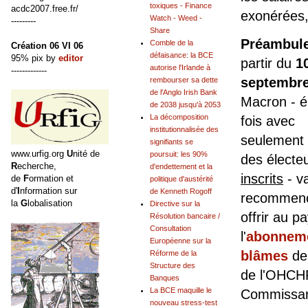
toxiques - Finance
acdc2007.free.fr/
exonérées,
Watch - Weed -
---------
Share
Préambul
Comble de la
Création 06 VI 06
défaisance: la BCE
95% pix by
editor
partir du
1
autorise l'Irlande à
-------------
septembre
rembourser sa dette
de l'Anglo Irish Bank
Macron - é
de 2038 jusqu'à 2053
La décomposition
fois avec
institutionnalisée des
seulement
signifiants se
www.urfig.org
U
nité de
poursuit: les 90%
des électe
R
echerche,
d'endettement et la
inscrits
- v
de
F
ormation et
politique d'austérité
d'
I
nformation sur
de Kenneth Rogoff
recommenc
la
G
lobalisation
Directive sur la
offrir au p
Résolution bancaire /
Consultation
l'
abonnem
Européenne sur la
blâmes
de
Réforme de la
Structure des
de l'OHCH
Banques
La BCE maquille le
Commissar
nouveau stress-test