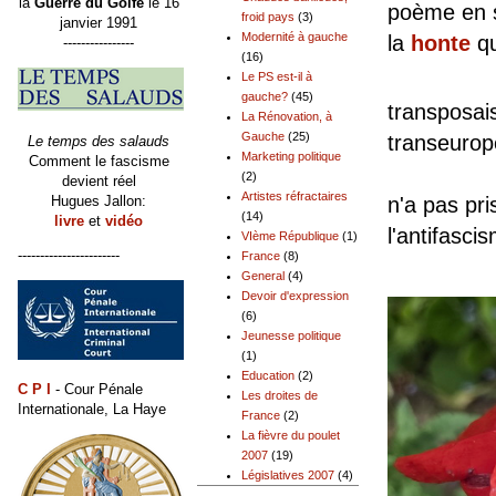
la
Guerre du Golfe
le 16
poème en s
froid pays
(3)
janvier 1991
Modernité à gauche
la
honte
qu
----------------
(16)
Mais l
Le PS est-il à
gauche?
(45)
transposais
La Rénovation, à
Gauche
(25)
transeur
Le temps des salauds
Marketing politique
Comment le fascisme
Depuis 
(2)
devient réel
Artistes réfractaires
Hugues Jallon:
n'a pas pri
(14)
livre
et
vidéo
l'antifasci
VIème République
(1)
-----------------------
France
(8)
General
(4)
Devoir d'expression
(6)
Jeunesse politique
(1)
Education
(2)
C P I
- Cour Pénale
Les droites de
Internationale, La Haye
France
(2)
La fièvre du poulet
2007
(19)
Législatives 2007
(4)