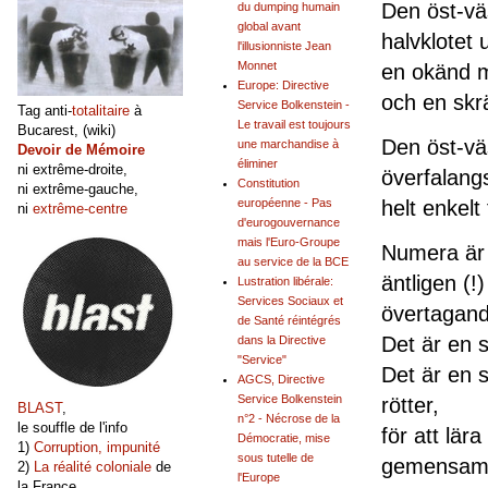
Den öst-väs
du dumping humain
global avant
halvklotet 
l'illusionniste Jean
Monnet
en okänd m
Europe: Directive
och en skrä
Service Bolkenstein -
Tag anti-
totalitaire
à
Le travail est toujours
Bucarest, (wiki)
Den öst-vä
une marchandise à
Devoir de Mémoire
éliminer
ni extrême-droite,
överfalangs
Constitution
ni extrême-gauche,
helt enkelt 
européenne - Pas
ni
extrême-centre
d'eurogouvernance
mais l'Euro-Groupe
Numera är 
au service de la BCE
äntligen (!
Lustration libérale:
Services Sociaux et
övertagand
de Santé réintégrés
Det är en s
dans la Directive
"Service"
Det är en s
AGCS, Directive
Service Bolkenstein
rötter,
BLAST
,
n°2 - Nécrose de la
le souffle de l'info
för att lär
Démocratie, mise
1)
Corruption, impunité
sous tutelle de
gemensamm
2)
La réalité coloniale
de
l'Europe
la France