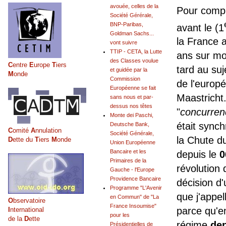
avouée, celles de la
Pour compre
Société Gérérale,
BNP-Paribas,
avant le (1
Goldman Sachs...
la France a
vont suivre
TTIP - CETA, la Lutte
ans sur mon
des Classes voulue
C
entre
E
urope
T
iers
tard au suj
et guidée par la
M
onde
Commission
de l'europé
Européenne se fait
Maastricht. 
sans nous et par-
dessus nos têtes
"
concurrenc
Monte dei Paschi,
était synch
Deutsche Bank,
C
omité
A
nnulation
Société Générale,
la Chute d
D
ette du
T
iers
M
onde
Union Européenne
Bancaire et les
depuis le
0
Primaires de la
révolution 
Gauche - l'Europe
Providence Bancaire
décision d'
Programme "L'Avenir
que j'appe
en Commun" de "La
O
bservatoire
France Insoumise"
parce qu'e
I
nternational
pour les
de la
D
ette
régime
de
Présidentielles de