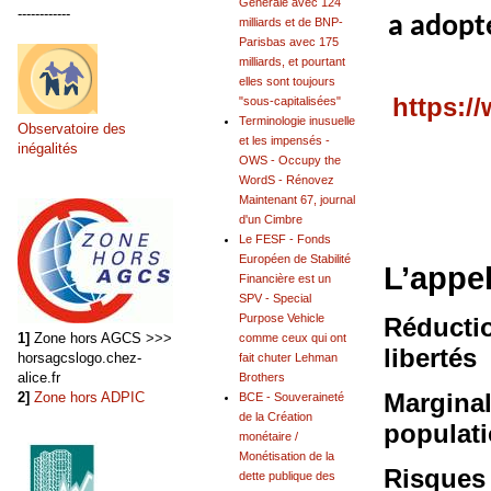
Générale avec 124
------------
a adopté
milliards et de BNP-
Parisbas avec 175
milliards, et pourtant
elles sont toujours
https:/
"sous-capitalisées"
Terminologie inusuelle
Observatoire des
et les impensés -
inégalités
OWS - Occupy the
WordS - Rénovez
Maintenant 67, journal
d'un Cimbre
Le FESF - Fonds
Européen de Stabilité
L’appel
Financière est un
SPV - Special
Purpose Vehicle
Réductio
1]
Zone hors AGCS >>>
comme ceux qui ont
libertés
horsagcslogo.chez-
fait chuter Lehman
alice.fr
Brothers
Marginal
2]
Zone hors ADPIC
BCE - Souveraineté
de la Création
populat
monétaire /
Monétisation de la
Risques 
dette publique des