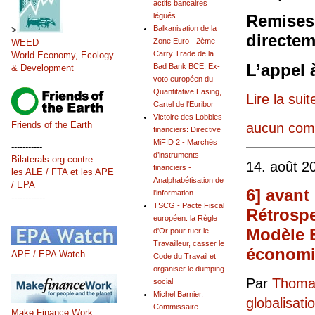
actifs bancaires
légués
Remises 
Balkanisation de la
>
directem
Zone Euro - 2ème
WEED
Carry Trade de la
World Economy, Ecology
L’appel 
Bad Bank BCE, Ex-
& Development
voto européen du
Quantitative Easing,
Lire la suit
Cartel de l'Euribor
Victoire des Lobbies
Friends of the Earth
aucun com
financiers: Directive
MiFID 2 - Marchés
-----------
d’instruments
Bilaterals.org contre
14. août 2
financiers -
les ALE / FTA et les APE
Analphabétisation de
/ EPA
6] avant
l'information
------------
TSCG - Pacte Fiscal
Rétrospe
européen: la Règle
Modèle E
d'Or pour tuer le
Travailleur, casser le
économiq
APE / EPA Watch
Code du Travail et
organiser le dumping
Par
Thomas
social
Michel Barnier,
globalisati
Commissaire
Make Finance Work