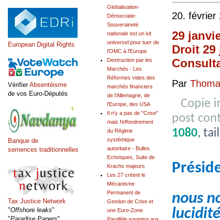
Globalisation-
20. février
Démocratie-
Souveraineté
29 janvi
nationale est un kit
universel pour tuer de
European Digital Rights
Droit 29
l'OMC à l'Europe
Consulta
Destruction par les
Marchés - Les
Réformes vides des
Par
Thomas
Vérifier
Absentéisme
marchés financiers
de vos Euro-Députés
de l'Allemagne, de
Copie 
l'Europe, des USA
Il n'y a pas de "Crise"
post con
mais l'effondrement
1080
, ta
du Régime
systémique
Banque de
autoritaire - Bulles
semences traditionnelles
Echoïques, Suite de
Présid
Krachs majeurs
Les 27 créent le
Mécanisme
Permanent de
nous no
Tax Justice Network
Gestion de Crise et
lucidité
"
Offshore leaks
"
une Euro-Zone
"
Paradise Papers
"
Parallèle soumise aux