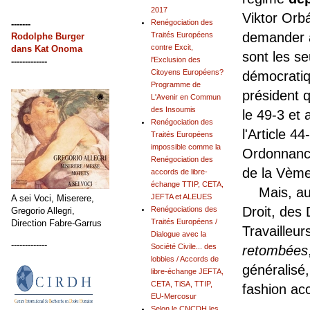
2017
Viktor Orb
Renégociation des
-------
demander a
Traités Européens
Rodolphe Burger
contre Excit,
dans
Kat Onoma
sont les s
l'Exclusion des
-------------
Citoyens Européens?
démocratiq
Programme de
président 
L'Avenir en Commun
des Insoumis
le 49-3 et 
Renégociation des
l'Article 44
Traités Européens
impossible comme la
Ordonnance
Renégociation des
de la Vèm
accords de libre-
échange TTIP, CETA,
Mais, au n
JEFTA et ALEUES
A sei Voci, Miserere,
Droit, des
Renégociations des
Gregorio Allegri,
Traités Européens /
Direction Fabre-Garrus
Travailleur
Dialogue avec la
-------------
Société Civile... des
retombées
lobbies / Accords de
généralisé,
libre-échange JEFTA,
CETA, TiSA, TTIP,
fashion acc
EU-Mercosur
Selon le CNCDH les