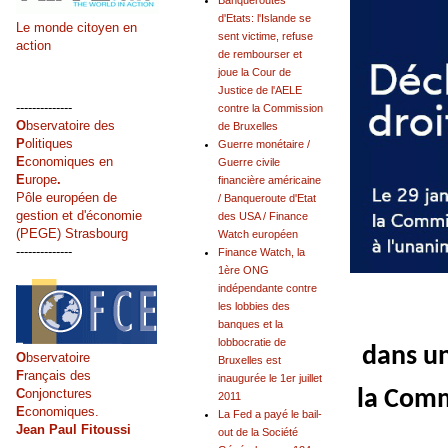
Banqueroutes
d'Etats: l'Islande se
Le monde citoyen en
sent victime, refuse
action
de rembourser et
joue la Cour de
Justice de l'AELE
--------------
contre la Commission
O
bservatoire des
de Bruxelles
P
olitiques
Guerre monétaire /
E
conomiques en
Guerre civile
E
urope
.
financière américaine
Pôle européen de
/ Banqueroute d'Etat
gestion et d'économie
des USA / Finance
(PEGE) Strasbourg
Watch européen
--------------
Finance Watch, la
1ère ONG
indépendante contre
les lobbies des
banques et la
lobbocratie de
dans un
O
bservatoire
Bruxelles est
F
rançais des
inaugurée le 1er juillet
la Comm
C
onjonctures
2011
E
conomiques.
La Fed a payé le bail-
Jean Paul Fitoussi
out de la Société