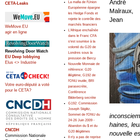
André
La mafia de l'Union
CETA-Leaks
Européenne épargne
Malraux,
les Hedge Fonds et
Jean
rejette le contrôle des
marchés financiers
WeMove.EU
L'Afrique enchaînée
agir en ligne
dans le Franc CFA
s'est soumise à la
volonté du G20 de
Revolving Door Watch
Londres sous la
EU Deep lobbying
pression de Bercy
Elus <> Industrie
Nouvelle Monnaie de
référence: G20
illégitime, G192 de
l'ONU inutile, BRI
Votre euro-député a voté
parasecrète,
pour le CETA?
Conférence
Bilderberg secrète
G192: Commission
Joseph Stiglitz,
inconsciem
Sommet de l'ONU du
24-26 Juin 2009 -
haines, leu
Abandon du $ et du
CNCDH
G20 illégitimes
nouvelle es
Commission Nationale
Il n'y a pas de reprise