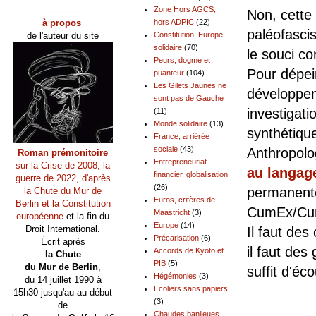
------------
Zone Hors AGCS,
Non, cette
à propos
hors ADPIC
(22)
paléofascis
de l'auteur du site
Constitution, Europe
solidaire
(70)
le souci co
Peurs, dogme et
Pour dépei
puanteur
(104)
Les Gilets Jaunes ne
développe
sont pas de Gauche
investigatio
(11)
Monde solidaire
(13)
synthétiqu
France, arriérée
sociale
(43)
Anthropolo
Roman prémonitoire
Entrepreneuriat
sur la Crise de 2008, la
au langage
financier, globalisation
guerre de 2022, d'après
(26)
permanente
la Chute du Mur de
Euros, critères de
Berlin et la Constitution
CumEx/Cum
Maastricht
(3)
européenne
et la fin du
Europe
(14)
Droit International.
Il faut des
Précarisation
(6)
Écrit après
il faut de
Accords de Kyoto et
la Chute
PIB
(5)
du Mur de Berlin
,
suffit d'éc
Hégémonies
(3)
du 14 juillet 1990 à
Ecoliers sans papiers
15h30 jusqu'au au début
Pour
(3)
de
Chaudes banlieues,