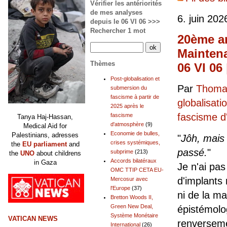
Vérifier les antériorités
de mes analyses
6. juin 202
depuis le 06 VI 06 >>>
Rechercher 1 mot
20ème an
Maintena
Thèmes
06 VI 06
Post-globalisation et
Par
Thomas
submersion du
fascisme à partir de
globalisati
2025 après le
fascisme 
fascisme
Tanya Haj-Hassan,
d'atmosphère
(9)
Medical Aid for
Economie de bulles,
Palestinians, adresses
"
Jôh, mais
crises systémiques,
the
EU parliament
and
passé.
"
subprime
(213)
the
UNO
about childrens
Accords bilatéraux
in Gaza
Je n'ai pa
OMC TTIP CETA EU-
d'implants
Mercosur avec
l'Europe
(37)
ni de la ma
Bretton Woods II,
Green New Deal,
épistémolog
Système Monétaire
VATICAN NEWS
renverseme
International
(26)