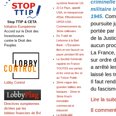
criminelle
système financier US
militaire 
2] Ce Pays, appelé
USA, en banqueroute
1945
.
Comm
d'Etat. Effondrement
Stop TTIP & CETA
URSS-USA -
poursuite j
Initiative Européenne
Commencement du
portée par 
Accord sur le Droit des
3ème millénaire
Investisseurs
Du Traité de
de la Just
contre le Droit des
Lisbonne à la Bad
aucun proce
Peuples
Bank - L'Européen
libre et non faussé va
La France,
payer pendant 80 ans
sur ordre d
La Société Générale
rapatrie en France
a arrêté le
TOUTES ses pertes
laissé les t
et les vend au fisc et
au Trésor Public
Il faut ren
Lobby Control
2ème vague des
grandes faillites des
du fascism
banques - 2ème et
3ème Krach
Lire la suit
immobilier
Directives européennes
commercial et
dictées par les
8 comment
industriel
lobbies financiers de Bxl
La théâtralité