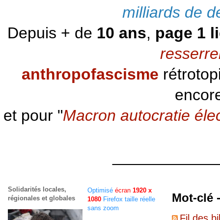
milliards de d
Depuis + de
10 ans
,
page 1 l
resserre
anthropofascisme
rétrotop
encore
et pour "
Macron autocratie éle
____________
Solidarités locales,
Optimisé
écran
1920 x
Mot-clé 
régionales et globales
1080
Firefox taille réelle
sans zoom
Fil des bi