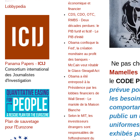
économique et
Lobbypedia
financier
CDS, CDO, OTC,
RMBS - Deux
décades perdues: le
PIB furtif et fictif - Le
PIB d'initié
Obama confisque la
Fed', la création
monétaire au profit
des banques -
Ne pas che
Panama Papers -
ICIJ
McCain veut rétablir
Consortium international
Mamelles 
le Glass-Steagall Act
des Journalistes
Obama a été
le
CODE P
d'Investigation
entreposé à la
Présidence par les
prévue pou
lobbies financiers de
les besoin
Wall Street - Le
mariole de la Maison
comportant
Blanche
public un
Selon le MIT, les
Plan de sauvetage
investisseurs
uniformes,
pour l'Eurozone
étrangers sont
exhibés p
responsables de
l'effondrement du