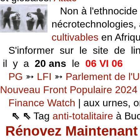
Non à l'ethnocide 
nécrotechnologies,
cultivables
en Afriq
S'informer sur le site de li
il y a
20 ans
le
06 VI 06
PG
➳
LFI
➳
Parlement de l'U
Nouveau Front Populaire 2024
Finance Watch
| aux urnes, on
⇖ ⇖
Tag
anti-totalitaire
à Buca
Rénovez Maintenant 