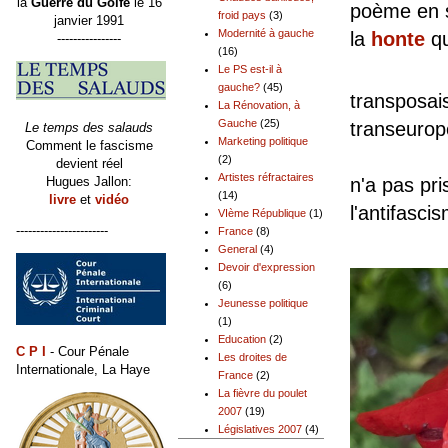
la
Guerre du Golfe
le 16
poème en s
froid pays
(3)
janvier 1991
Modernité à gauche
la
honte
qu
----------------
(16)
Mais l
Le PS est-il à
gauche?
(45)
transposais
La Rénovation, à
Gauche
(25)
transeur
Le temps des salauds
Marketing politique
Comment le fascisme
Depuis 
(2)
devient réel
Artistes réfractaires
Hugues Jallon:
n'a pas pri
(14)
livre
et
vidéo
l'antifasci
VIème République
(1)
-----------------------
France
(8)
General
(4)
Devoir d'expression
(6)
Jeunesse politique
(1)
Education
(2)
C P I
- Cour Pénale
Les droites de
Internationale, La Haye
France
(2)
La fièvre du poulet
2007
(19)
Législatives 2007
(4)