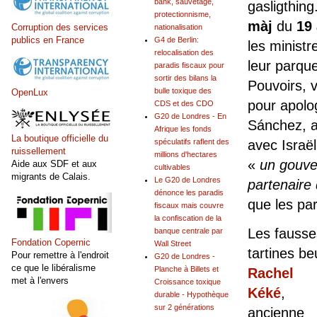
bank, sauvetage,
gasligthing
protectionnisme,
màj
du
19 
Corruption des services
nationalisation
publics en France
G4 de Berlin:
les ministr
relocalisation des
leur parque
paradis fiscaux pour
sortir des bilans la
Pouvoirs, 
bulle toxique des
OpenLux
pour apolo
CDS et des CDO
G20 de Londres - En
Sánchez, 
Afrique les fonds
La boutique officielle du
spéculatifs raflent des
avec Israël
ruissellement
millions d'hectares
«
un gouver
Aide aux SDF et aux
cultivables
migrants de Calais.
Le G20 de Londres
partenaire
dénonce les paradis
que les par
fiscaux mais couvre
la confiscation de la
Les fausses
banque centrale par
Fondation Copernic
Wall Street
tartines 
Pour remettre à l'endroit
G20 de Londres -
ce que le libéralisme
Planche à Billets et
Rachel
met à l'envers
Croissance toxique
Kéké
,
durable - Hypothèque
sur 2 générations
ancienne