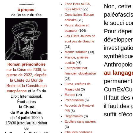
------------
Zone Hors AGCS,
Non, cette
à propos
hors ADPIC
(22)
paléofascis
de l'auteur du site
Constitution, Europe
solidaire
(70)
le souci co
Peurs, dogme et
Pour dépei
puanteur
(104)
Les Gilets Jaunes ne
développe
sont pas de Gauche
investigatio
(11)
Monde solidaire
(13)
synthétiqu
France, arriérée
sociale
(43)
Anthropolo
Roman prémonitoire
Entrepreneuriat
sur la Crise de 2008, la
au langage
financier, globalisation
guerre de 2022, d'après
(26)
permanente
la Chute du Mur de
Euros, critères de
Berlin et la Constitution
CumEx/Cum
Maastricht
(3)
européenne
et la fin du
Europe
(14)
Droit International.
Il faut des
Précarisation
(6)
Écrit après
il faut de
Accords de Kyoto et
la Chute
PIB
(5)
du Mur de Berlin
,
suffit d'éc
Hégémonies
(3)
du 14 juillet 1990 à
Ecoliers sans papiers
15h30 jusqu'au au début
Pour
(3)
de
Chaudes banlieues,