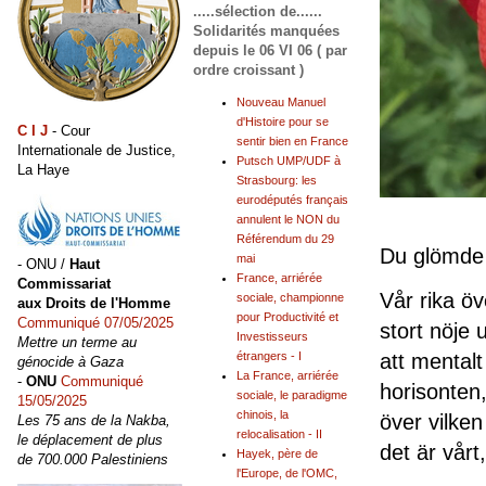
.....sélection de......
Solidarités manquées
depuis le 06 VI 06 ( par
ordre croissant )
Nouveau Manuel
d'Histoire pour se
C I J
- Cour
sentir bien en France
Internationale de Justice,
Putsch UMP/UDF à
La Haye
Strasbourg: les
eurodéputés français
annulent le NON du
Référendum du 29
Du glömde
mai
- ONU /
Haut
France, arriérée
Commissariat
Vår rika öv
sociale, championne
aux Droits de l'Homme
pour Productivité et
Communiqué 07/05/2025
stort nöje 
Investisseurs
Mettre un terme au
att mentalt
étrangers - I
génocide à Gaza
La France, arriérée
-
ONU
Communiqué
horisonten
sociale, le paradigme
15/05/2025
chinois, la
över vilken
Les 75 ans de la Nakba,
relocalisation - II
le déplacement de plus
det är vårt,
Hayek, père de
de 700.000 Palestiniens
l'Europe, de l'OMC,