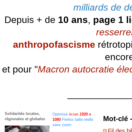
milliards de d
Depuis + de
10 ans
,
page 1 l
resserre
anthropofascisme
rétrotop
encore
et pour "
Macron autocratie éle
____________
Solidarités locales,
Optimisé
écran
1920 x
Mot-clé
régionales et globales
1080
Firefox taille réelle
sans zoom
Fil des bi