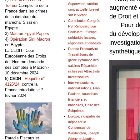
Superweed, stérilité
Terreur
Complicité de la
augmenté es
contractuelle, brevet
France dans les crimes
de Droit et 
sur le vivant
de la dictature du
Contribution Congrès
maréchal Sissi en
Pour dépei
PS, Rénova(c)tion
Egypte
Socialiste - Europe,
du dévelop
3)
Macron Egypt Papers
solidarités locales,
4)
Opération Sirli Macron
investigatio
régionales et globales
en Egypte
France Productivité
synthétiqu
La CEDH - Cour
Travail Jours de
Européenne des Droits
grève Pyramide des
de l'Homme demande
salaires Répartition
des comptes à Macron -
richesses Attractivité
10 décembre 2024
Investisseurs
5)
CEDH
-
Requête n°
Interventionisme,
4125/24
, contre la
nationalisations, Plan
France introduite le 7
Paulson, scandales
février 2024
financiers et
bancaires, Crise des
Subprimes
Europe: incapable de
dépasser le
Consensus de
Washington, Joseph
Paradis Fiscaux et
Stiglitz et Jagdish