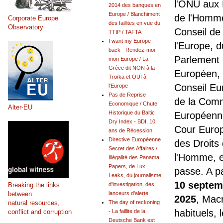
l'ONU aux 
2014 des banques en
Europe / Blanchiment
de l'Homm
Corporate Europe
des faillites en vue du
Observatory
Conseil de
TTIP / TAFTA
I want my Europe
l'Europe, d
back - Rendez-moi
Parlement
mon Europe / La
Grèce dit NON à la
Européen,
Troïka et OUI à
Conseil Eu
l'Europe
Pas de Reprise
de la Com
Economique / Chute
Alter-EU
Historique du Baltic
Européenne
Dry Index - BDI, 10
Cour Euro
ans de Récession
Directive Européenne
des Droits
Secret des Affaires /
l'Homme, e
Illégalité des Panama
Papers, de Lux
passe. A pa
Leaks, du journalisme
10 septem
Breaking the links
d'investigation, des
between
lanceurs d'alerte
2025
, Mac
natural resources,
The day of reckoning
habituels, 
conflict and corruption
- La faillite de la
Deutsche Bank est