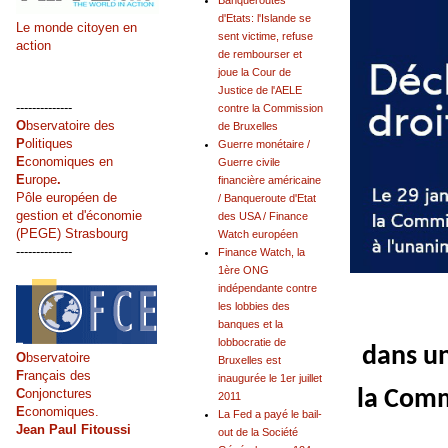
Banqueroutes
d'Etats: l'Islande se
Le monde citoyen en
sent victime, refuse
action
de rembourser et
joue la Cour de
Justice de l'AELE
--------------
contre la Commission
O
bservatoire des
de Bruxelles
P
olitiques
Guerre monétaire /
E
conomiques en
Guerre civile
E
urope
.
financière américaine
Pôle européen de
/ Banqueroute d'Etat
gestion et d'économie
des USA / Finance
(PEGE) Strasbourg
Watch européen
--------------
Finance Watch, la
1ère ONG
indépendante contre
les lobbies des
banques et la
lobbocratie de
dans un
O
bservatoire
Bruxelles est
F
rançais des
inaugurée le 1er juillet
la Comm
C
onjonctures
2011
E
conomiques.
La Fed a payé le bail-
Jean Paul Fitoussi
out de la Société