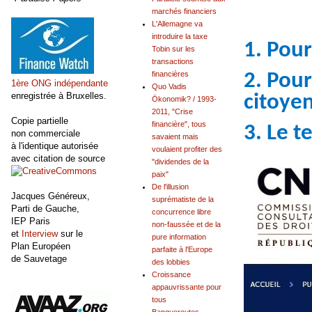
marchés financiers
L'Allemagne va
introduire la taxe
1. Pour
Tobin sur les
transactions
2. Pour
financières
1ère ONG indépendante
Quo Vadis
enregistrée à Bruxelles.
citoye
Ökonomik? / 1993-
2011, "Crise
Copie partielle
financière", tous
3. Le 
non commerciale
savaient mais
à l'identique autorisée
voulaient profiter des
avec citation de source
"dividendes de la
paix"
De l'illusion
Jacques Généreux,
suprématiste de la
Parti de Gauche,
concurrence libre
IEP Paris
non-faussée et de la
et
Interview
sur le
pure information
Plan Européen
parfaite à l'Europe
de Sauvetage
des lobbies
Croissance
appauvrissante pour
tous