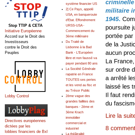
criminelle
système financier US
militaire 
2] Ce Pays, appelé
USA, en banqueroute
1945
.
Comm
d'Etat. Effondrement
Stop TTIP & CETA
URSS-USA -
poursuite j
Initiative Européenne
Commencement du
portée par 
Accord sur le Droit des
3ème millénaire
Investisseurs
Du Traité de
de la Just
contre le Droit des
Lisbonne à la Bad
aucun proce
Peuples
Bank - L'Européen
libre et non faussé va
La France,
payer pendant 80 ans
sur ordre d
La Société Générale
rapatrie en France
a arrêté le
TOUTES ses pertes
laissé les t
et les vend au fisc et
au Trésor Public
Il faut ren
Lobby Control
2ème vague des
grandes faillites des
du fascism
banques - 2ème et
3ème Krach
Lire la suit
immobilier
Directives européennes
commercial et
dictées par les
8 comment
industriel
lobbies financiers de Bxl
La théâtralité