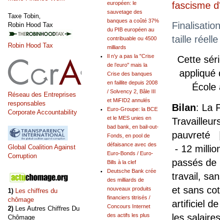
européen: le
fascisme 
sauvetage des
Taxe Tobin,
banques a coûté 37%
Finalisatio
Robin Hood Tax
du PIB européen au
taille réel
contribuable ou 4500
Robin Hood Tax
milliards
Il n’y a pas la "Crise
Cette sér
de l’euro" mais la
appliqué
Crise des banques
en faillite depuis 2008
École
/ Solvency 2, Bâle III
Réseau des Entreprises
et MiFID2 annulés
responsables
Bilan
: La 
Euro-Groupe: la BCE
Corporate Accountability
et le MES unies en
Travailleur
bad bank, en bail-out-
pauvreté |
Fonds, en pool de
défaisance avec des
- 12 milli
Global Coalition Against
Euro-Bonds / Euro-
Corruption
passés de 
Bills à la clef
Deutsche Bank crée
travail, sa
des milliards de
et sans cot
nouveaux produits
1)
Les chiffres du
financiers titrisés /
chômage
artificiel d
Concours Internet
2)
Les Autres Chiffres Du
les salaire
des actifs les plus
Chômage