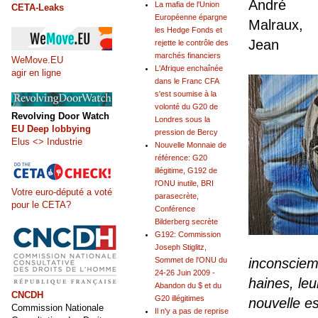
André
La mafia de l'Union
CETA-Leaks
Européenne épargne
Malraux,
les Hedge Fonds et
Jean
rejette le contrôle des
marchés financiers
WeMove.EU
L'Afrique enchaînée
agir en ligne
dans le Franc CFA
s'est soumise à la
volonté du G20 de
Revolving Door Watch
Londres sous la
EU Deep lobbying
pression de Bercy
Elus <> Industrie
Nouvelle Monnaie de
référence: G20
illégitime, G192 de
l'ONU inutile, BRI
Votre euro-député a voté
parasecrète,
pour le CETA?
Conférence
Bilderberg secrète
G192: Commission
Joseph Stiglitz,
inconsciem
Sommet de l'ONU du
24-26 Juin 2009 -
haines, leu
Abandon du $ et du
CNCDH
G20 illégitimes
nouvelle es
Commission Nationale
Il n'y a pas de reprise