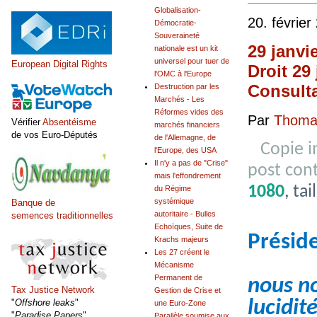
Globalisation-
20. février
Démocratie-
Souveraineté
29 janvi
nationale est un kit
universel pour tuer de
European Digital Rights
Droit 29
l'OMC à l'Europe
Consulta
Destruction par les
Marchés - Les
Réformes vides des
Par
Thomas
Vérifier
Absentéisme
marchés financiers
de vos Euro-Députés
de l'Allemagne, de
Copie 
l'Europe, des USA
Il n'y a pas de "Crise"
post con
mais l'effondrement
1080
, ta
du Régime
systémique
Banque de
autoritaire - Bulles
semences traditionnelles
Echoïques, Suite de
Présid
Krachs majeurs
Les 27 créent le
Mécanisme
Permanent de
nous no
Tax Justice Network
Gestion de Crise et
lucidité
"
Offshore leaks
"
une Euro-Zone
"
Paradise Papers
"
Parallèle soumise aux