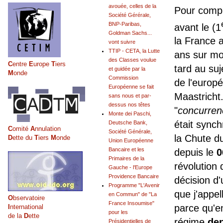
avouée, celles de la
Pour compre
Société Gérérale,
BNP-Paribas,
avant le (1
Goldman Sachs...
la France a
vont suivre
TTIP - CETA, la Lutte
ans sur mon
des Classes voulue
C
entre
E
urope
T
iers
tard au suj
et guidée par la
M
onde
Commission
de l'europé
Européenne se fait
Maastricht. 
sans nous et par-
dessus nos têtes
"
concurrenc
Monte dei Paschi,
était synch
Deutsche Bank,
C
omité
A
nnulation
Société Générale,
la Chute d
D
ette du
T
iers
M
onde
Union Européenne
Bancaire et les
depuis le
0
Primaires de la
révolution 
Gauche - l'Europe
Providence Bancaire
décision d'
Programme "L'Avenir
que j'appe
en Commun" de "La
O
bservatoire
France Insoumise"
parce qu'e
I
nternational
pour les
de la
D
ette
régime
de
Présidentielles de