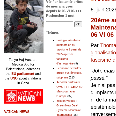
Vérifier les antériorités
de mes analyses
6. juin 202
depuis le 06 VI 06 >>>
Rechercher 1 mot
20ème an
Maintena
Thèmes
06 VI 06
Post-globalisation et
Par
Thomas
submersion du
fascisme à partir de
globalisati
2025 après le
fascisme 
fascisme
Tanya Haj-Hassan,
d'atmosphère
(9)
Medical Aid for
Economie de bulles,
Palestinians, adresses
"
Jôh, mais
crises systémiques,
the
EU parliament
and
passé.
"
subprime
(213)
the
UNO
about childrens
Accords bilatéraux
in Gaza
Je n'ai pa
OMC TTIP CETA EU-
d'implants
Mercosur avec
l'Europe
(37)
ni de la ma
Bretton Woods II,
Green New Deal,
épistémolog
Système Monétaire
VATICAN NEWS
renverseme
International
(26)