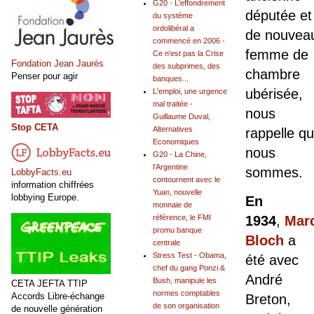
G20 - L'effondrement
députée et
du système
ordolibéral a
de nouvea
commencé en 2006 -
femme de
Ce n'est pas la Crise
Fondation Jean Jaurès
des subprimes, des
chambre
Penser pour agir
banques...
ubérisée,
L'emploi, une urgence
mal traitée -
nous
Guillaume Duval,
Stop CETA
Alternatives
rappelle qu
Economiques
nous
G20 - La Chine,
l'Argentine
sommes.
LobbyFacts.eu
contournent avec le
information chiffrées
Yuan, nouvelle
lobbying Europe.
En
monnaie de
référence, le FMI
1934
,
Mar
promu banque
Bloch
a
centrale
Stress Test - Obama,
été avec
chef du gang Ponzi &
André
Bush, manipule les
CETA JEFTA TTIP
normes comptables
Accords Libre-échange
Breton,
de son organisation
de nouvelle génération