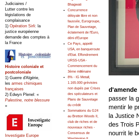
Judiciaires /
Bhagwati
Lutter contre les
Concurrence
législations de
déloyale libre et non
complaisance
faussée, Eurogroupe,
1)
Opération Sirli
: la
Plan de Sauvetage,
justice européenne
éclatement de l'Euro,
demande des comptes à
déni d'Europe
la France
Ce Pays, appelé
USA, en banqueroute
d'Etat. Effondrement
URSS-USA -
Commencement du
Histoire coloniale et
3ème millénaire
postcoloniale
8% - IG Metall,
1) Guerre d'Algérie,
1.165.000 grévistes
les
armes chimiques
non dupés par Crises
d'amende
françaises
des spéculateurs et
2) Edwyn Plenel: «
passer la 
Plans de Sauvetage
Palestine, notre blessure
du crédit
»
mentir le p
Sommations du G24
la Justice
au Bretton Woods II,
club de riches et de
des Trois P
nouveaux riches -
nourrit le 
Consensus de
Investigate Europe
Washington II