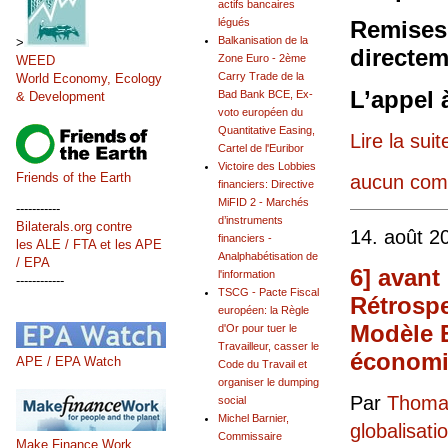
actifs bancaires
légués
Remises 
Balkanisation de la
>
directem
Zone Euro - 2ème
WEED
Carry Trade de la
World Economy, Ecology
L’appel 
Bad Bank BCE, Ex-
& Development
voto européen du
Quantitative Easing,
Lire la suit
Cartel de l'Euribor
Victoire des Lobbies
Friends of the Earth
aucun com
financiers: Directive
MiFID 2 - Marchés
-----------
d’instruments
Bilaterals.org contre
14. août 2
financiers -
les ALE / FTA et les APE
Analphabétisation de
/ EPA
6] avant
l'information
------------
TSCG - Pacte Fiscal
Rétrospe
européen: la Règle
Modèle E
d'Or pour tuer le
Travailleur, casser le
économiq
APE / EPA Watch
Code du Travail et
organiser le dumping
Par
Thomas
social
Michel Barnier,
globalisati
Commissaire
Make Finance Work