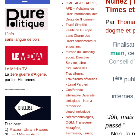
Nuñez | 
OMC, AGCS, ADPIC,
Times et
APE = Violations du
Droit International des
Droits de l'Homme - I
Par
Thomas
Traité Simplifié -
dogme et 
Faillite de l'Europe
L'info
sans Charte des
sans langue de bois
Droits fondamentaux
Finalisa
et sociaux
main
, ce
Europe du Dumping
social: Directive
Conseil d
Service, Libre
Circulation des
Le Média TV
Travailleurs,
La
1ère guerre d'Algérie
,
ère
1
publ
Travailleurs détachés
par les Historiens
- Laval Partneri
-----------------
Conférence
internes
alternative Diversité
biologique - Non à
l'ethnocide
biotechnologique
"
Jôh, mais
Nécrotechnologies,
OGM, Transgène,
Disclose:
passé.
"
Mutagène,
1)
Macron Ukrain Papers
Non, la ré
Terminator, Traitor,
2)
Les Mémos de la