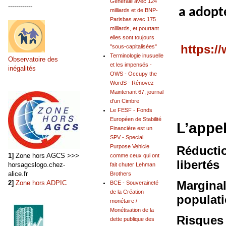
Générale avec 124
------------
a adopté
milliards et de BNP-
Parisbas avec 175
milliards, et pourtant
elles sont toujours
https:/
"sous-capitalisées"
Terminologie inusuelle
Observatoire des
et les impensés -
inégalités
OWS - Occupy the
WordS - Rénovez
Maintenant 67, journal
d'un Cimbre
Le FESF - Fonds
Européen de Stabilité
L’appel
Financière est un
SPV - Special
Purpose Vehicle
Réductio
1]
Zone hors AGCS >>>
comme ceux qui ont
libertés
horsagcslogo.chez-
fait chuter Lehman
alice.fr
Brothers
Marginal
2]
Zone hors ADPIC
BCE - Souveraineté
de la Création
populat
monétaire /
Monétisation de la
Risques 
dette publique des