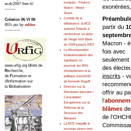
toxiques - Finance
acdc2007.free.fr/
exonérées,
Watch - Weed -
---------
Share
Préambul
Comble de la
Création 06 VI 06
défaisance: la BCE
95% pix by
editor
partir du
1
autorise l'Irlande à
-------------
septembre
rembourser sa dette
de l'Anglo Irish Bank
Macron - é
de 2038 jusqu'à 2053
La décomposition
fois avec
institutionnalisée des
seulement
signifiants se
www.urfig.org
U
nité de
poursuit: les 90%
des électe
R
echerche,
d'endettement et la
inscrits
- v
de
F
ormation et
politique d'austérité
d'
I
nformation sur
de Kenneth Rogoff
recommenc
la
G
lobalisation
Directive sur la
offrir au p
Résolution bancaire /
Consultation
l'
abonnem
Européenne sur la
blâmes
de
Réforme de la
Structure des
de l'OHCH
Banques
La BCE maquille le
Commissar
nouveau stress-test