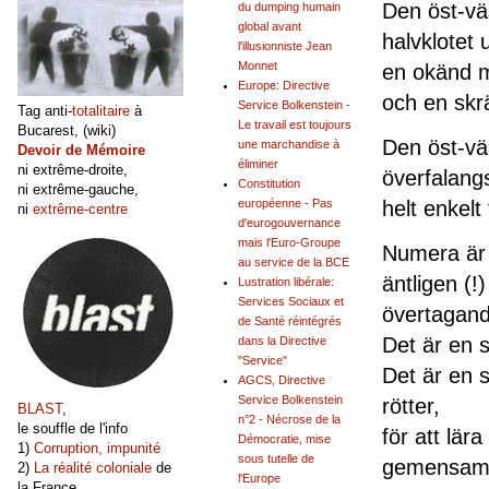
Den öst-väs
du dumping humain
global avant
halvklotet 
l'illusionniste Jean
Monnet
en okänd m
Europe: Directive
och en skrä
Service Bolkenstein -
Tag anti-
totalitaire
à
Le travail est toujours
Bucarest, (wiki)
Den öst-vä
une marchandise à
Devoir de Mémoire
éliminer
ni extrême-droite,
överfalangs
Constitution
ni extrême-gauche,
helt enkelt 
européenne - Pas
ni
extrême-centre
d'eurogouvernance
mais l'Euro-Groupe
Numera är 
au service de la BCE
äntligen (!
Lustration libérale:
Services Sociaux et
övertagand
de Santé réintégrés
Det är en s
dans la Directive
"Service"
Det är en s
AGCS, Directive
Service Bolkenstein
rötter,
BLAST
,
n°2 - Nécrose de la
le souffle de l'info
för att lär
Démocratie, mise
1)
Corruption, impunité
sous tutelle de
gemensamm
2)
La réalité coloniale
de
l'Europe
la France