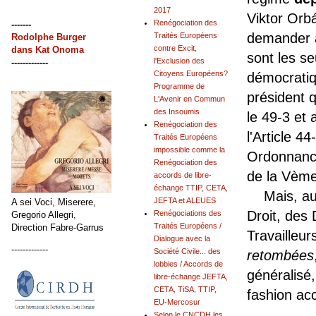
2017
Viktor Orb
Renégociation des
-------
demander a
Traités Européens
Rodolphe Burger
contre Excit,
dans
Kat Onoma
sont les s
l'Exclusion des
-------------
Citoyens Européens?
démocratiq
Programme de
président 
L'Avenir en Commun
des Insoumis
le 49-3 et 
Renégociation des
l'Article 44
Traités Européens
impossible comme la
Ordonnance
Renégociation des
de la Vèm
accords de libre-
échange TTIP, CETA,
Mais, au n
JEFTA et ALEUES
A sei Voci, Miserere,
Droit, des
Renégociations des
Gregorio Allegri,
Traités Européens /
Direction Fabre-Garrus
Travailleur
Dialogue avec la
-------------
Société Civile... des
retombées
lobbies / Accords de
généralisé,
libre-échange JEFTA,
CETA, TiSA, TTIP,
fashion acc
EU-Mercosur
Selon le CNCDH les