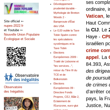
ses compla
Développement
ordinaire, 
prudentiel durable -
Mythologie de Bretton
Vatican
, l
Woods 2 -
Site officiel ➳
Banqeroute d'État
Haut Commi
nupes-2022.fr
des USA
la
CIJ
. Le
et Youtube ➳
Le G20 oublie la Taxe
Nouvelle Union Populaire
Tobin Spahn contre
Haye -
CPI
Écologique et Sociale
les spéculations
israélien p
systémiques et la
Taxe Tobin
crime con
Elections
appel
. La
Européennes 2009 -
Traité de Lisbonne et
84.393, As
"les services...",
des dirige
retour du Titre III du
TCE et de
de poursui
Bolkenstein
Elections
de crimes 
Observatoire
Européennes 09 -
d'arrêter 
des Inégalités
Directive Fonds
Propres, CEJ, Bâle 2,
pays, la Fr
Eclatement de
Justice, N
l'Eurozone, euro-glut