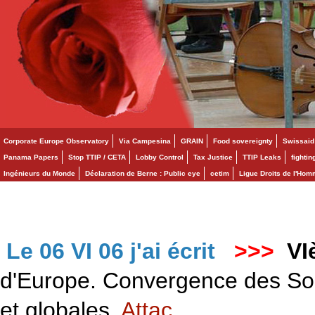
Corporate Europe Observatory
Via Campesina
GRAIN
Food sovereignty
Swissaid
Panama Papers
Stop TTIP / CETA
Lobby Control
Tax Justice
TTIP Leaks
fighti
Ingénieurs du Monde
Déclaration de Berne : Public eye
cetim
Ligue Droits de l'Ho
Le 06 VI 06 j'ai écrit
>>>
VI
d'Europe. Convergence des Solid
et globales.
Attac