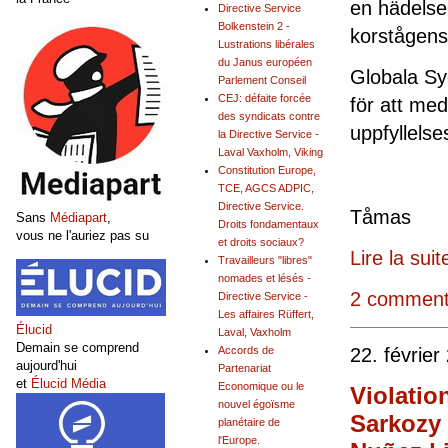
en hädelse 
Directive Service
Bolkenstein 2 -
korstågens
Lustrations libérales
du Janus européen
Globala Sy
Parlement Conseil
CEJ: défaite forcée
för att med
des syndicats contre
upp
la Directive Service -
Laval Vaxholm, Viking
Constitution Europe,
TCE, AGCS ADPIC,
Directive Service.
Tå
Sans
Médiapart
,
Droits fondamentaux
vous ne l'auriez pas su
et droits sociaux?
Lire la suit
Travailleurs "libres"
nomades et lésés -
2 comment
Directive Service -
Les affaires Rüffert,
Élucid
Laval, Vaxholm
Demain se comprend
22. février
Accords de
aujourd'hui
Partenariat
et
Élucid Média
Economique ou le
Violatio
nouvel égoïsme
Sarkozy 
planétaire de
l'Europe.