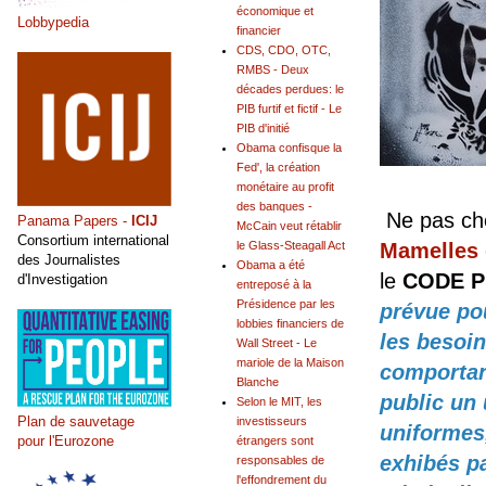
économique et
Lobbypedia
financier
CDS, CDO, OTC,
RMBS - Deux
décades perdues: le
PIB furtif et fictif - Le
PIB d'initié
Obama confisque la
Fed', la création
monétaire au profit
des banques -
Ne pas che
Panama Papers -
ICIJ
McCain veut rétablir
Consortium international
Mamelles 
le Glass-Steagall Act
des Journalistes
Obama a été
le
CODE P
d'Investigation
entreposé à la
Présidence par les
prévue pou
lobbies financiers de
les besoin
Wall Street - Le
mariole de la Maison
comportant
Blanche
public un
Selon le MIT, les
Plan de sauvetage
investisseurs
uniformes,
pour l'Eurozone
étrangers sont
exhibés p
responsables de
l'effondrement du