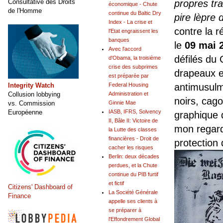
propres tra
Consultative des Droits
économique - Chute
de l'Homme
continue du Baltic Dry
pire lèpre 
Index - La crise et
contre la r
l'Etat engraissent les
banques
le
09 mai 
Avec l'accord
défilés du
d'Obama, la troisième
crise des subprimes
drapeaux e
est préparée par
antimusulm
Integrity Watch
Federal Housing
Collusion lobbying
Administration et
noirs, cago
vs. Commission
Ginnie Mae
Européenne
IASB, IFRS, Solvency
graphique d
II, Bâle II: Victoire de
mon regard
la Lutte des classes
financières - Droit de
protection 
cacher les risques
Berlin: deux décades
perdues, et la Chute
continue du PIB furtif
et fictif
Citizens' Dashboard of
La Société Générale
Finance
appelle ses clients à
se préparer à
l'Effondrement Global