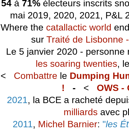
54
à
71%
électeurs inscrits s
mai 2019, 2020, 2021, P&L 2
Where the
catallactic world
ends
sur
Traité de Lisbonne -
Le 5 janvier 2020 - personne 
les soaring twenties
, 
<
Combattre
le
Dumping Hu
!
-
<
OWS - 
2021
, la BCE a racheté depu
milliards
avec p
2011
,
Michel Barnier
:
"
les É