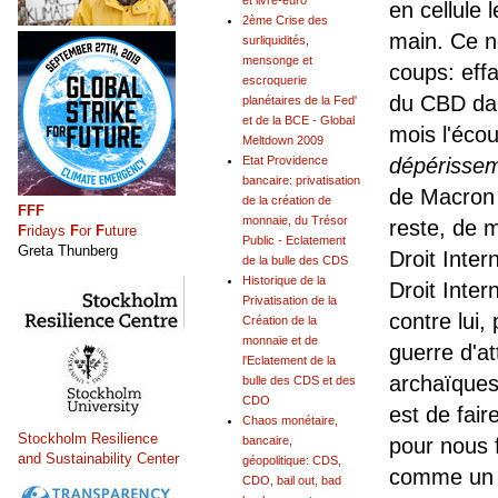
et livre-euro
en cellule 
2ème Crise des
main. Ce n
surliquidités,
mensonge et
coups: effa
escroquerie
du CBD dan
planétaires de la Fed'
et de la BCE - Global
mois l'éco
Meltdown 2009
Etat Providence
dépérisse
bancaire: privatisation
de Macron e
de la création de
FFF
monnaie, du Trésor
reste, de ma
F
ridays
F
or
F
uture
Public - Eclatement
Greta Thunberg
Droit Inter
de la bulle des CDS
Historique de la
Droit Inter
Privatisation de la
contre lui,
Création de la
monnaie et de
guerre d'at
l'Eclatement de la
archaïques
bulle des CDS et des
CDO
est de fai
Chaos monétaire,
Stockholm Resilience
bancaire,
pour nous f
and Sustainability Center
géopolitique: CDS,
comme un B
CDO, bail out, bad