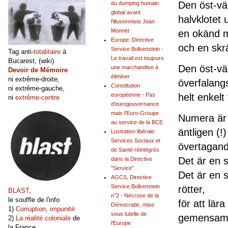
Den öst-väs
du dumping humain
global avant
halvklotet 
l'illusionniste Jean
Monnet
en okänd m
Europe: Directive
och en skrä
Service Bolkenstein -
Tag anti-
totalitaire
à
Le travail est toujours
Bucarest, (wiki)
Den öst-vä
une marchandise à
Devoir de Mémoire
éliminer
ni extrême-droite,
överfalangs
Constitution
ni extrême-gauche,
helt enkelt 
européenne - Pas
ni
extrême-centre
d'eurogouvernance
mais l'Euro-Groupe
Numera är 
au service de la BCE
äntligen (!
Lustration libérale:
Services Sociaux et
övertagand
de Santé réintégrés
Det är en s
dans la Directive
"Service"
Det är en s
AGCS, Directive
Service Bolkenstein
rötter,
BLAST
,
n°2 - Nécrose de la
le souffle de l'info
för att lär
Démocratie, mise
1)
Corruption, impunité
sous tutelle de
gemensamm
2)
La réalité coloniale
de
l'Europe
la France