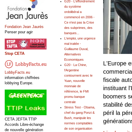
G20 - L'effondrement
du système
ordolibéral a
commencé en 2006 -
Ce n'est pas la Crise
Fondation Jean Jaurès
des subprimes, des
Penser pour agir
banques...
L'emploi, une urgence
mal traitée -
Guillaume Duval,
Stop CETA
Alternatives
Economiques
L'Europe e
G20 - La Chine,
l'Argentine
commerciau
LobbyFacts.eu
contournent avec le
information chiffrées
fiscale aut
Yuan, nouvelle
lobbying Europe.
monnaie de
instituant 
référence, le FMI
boomers se
promu banque
centrale
stabilité d
Stress Test - Obama,
péril la p
chef du gang Ponzi &
Bush, manipule les
CETA JEFTA TTIP
génération
normes comptables
Accords Libre-échange
de son organisation
de nouvelle génération