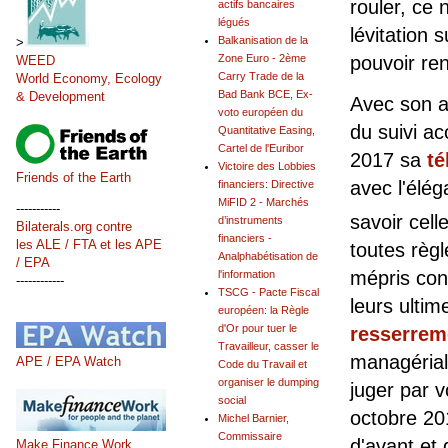
rouler, ce n
actifs bancaires
légués
lévitation 
Balkanisation de la
>
Zone Euro - 2ème
pouvoir re
WEED
Carry Trade de la
World Economy, Ecology
Bad Bank BCE, Ex-
& Development
Avec son a
voto européen du
du suivi ac
Quantitative Easing,
Cartel de l'Euribor
2017 sa
té
Victoire des Lobbies
Friends of the Earth
avec l'élég
financiers: Directive
MiFID 2 - Marchés
-----------
savoir cel
d’instruments
Bilaterals.org contre
financiers -
les ALE / FTA et les APE
toutes règl
Analphabétisation de
/ EPA
mépris cont
l'information
------------
TSCG - Pacte Fiscal
leurs ulti
européen: la Règle
d'Or pour tuer le
resserrem
Travailleur, casser le
managérial
APE / EPA Watch
Code du Travail et
organiser le dumping
juger par 
social
octobre 20
Michel Barnier,
Commissaire
d'avant et
Make Finance Work