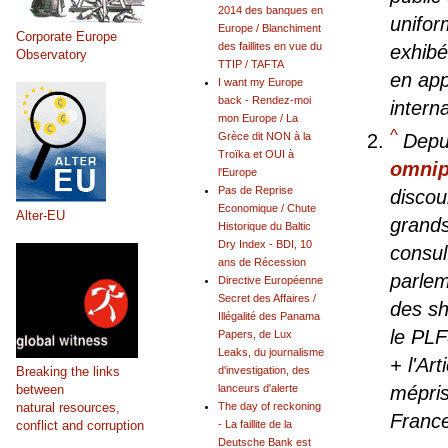
2014 des banques en
unifor
Europe / Blanchiment
Corporate Europe
des faillites en vue du
exhibé
Observatory
TTIP / TAFTA
en appl
I want my Europe
back - Rendez-moi
intern
mon Europe / La
^
Grèce dit NON à la
Depu
Troïka et OUI à
omnip
l'Europe
Pas de Reprise
discou
Economique / Chute
Alter-EU
grand
Historique du Baltic
Dry Index - BDI, 10
consul
ans de Récession
parlem
Directive Européenne
Secret des Affaires /
des sh
Illégalité des Panama
le PLF
Papers, de Lux
Leaks, du journalisme
+ l'Ar
Breaking the links
d'investigation, des
between
lanceurs d'alerte
mépris
natural resources,
The day of reckoning
France
conflict and corruption
- La faillite de la
Deutsche Bank est