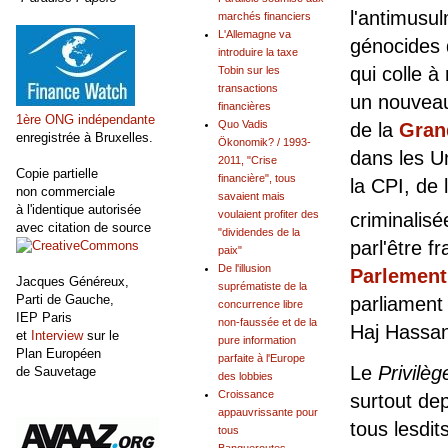
l'antimusu
marchés financiers
L'Allemagne va
génocides 
introduire la taxe
qui colle à
Tobin sur les
transactions
un nouveau
financières
1ère ONG indépendante
Quo Vadis
de la
Gran
enregistrée à Bruxelles.
Ökonomik? / 1993-
dans les U
2011, "Crise
Copie partielle
financière", tous
la CPI, de 
non commerciale
savaient mais
à l'identique autorisée
voulaient profiter des
criminalisé
avec citation de source
"dividendes de la
parl'être 
paix"
De l'illusion
Parlement
Jacques Généreux,
suprématiste de la
Parti de Gauche,
parliament
concurrence libre
IEP Paris
non-faussée et de la
Haj Hassan
et
Interview
sur le
pure information
Plan Européen
parfaite à l'Europe
Le
Privilèg
de Sauvetage
des lobbies
Croissance
surtout dep
appauvrissante pour
tous lesdits
tous