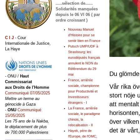
.....sélection de......
Solidarités manquées
depuis le 06 VI 06 ( par
ordre croissant )
Nouveau Manuel
d'Histoire pour se
C I J
- Cour
sentir bien en France
Internationale de Justice,
Putsch UMP/UDF à
La Haye
Strasbourg: les
eurodéputés français
annulent le NON du
Référendum du 29
Du glömde
mai
- ONU /
Haut
France, arriérée
Commissariat
Vår rika öv
sociale, championne
aux Droits de l'Homme
pour Productivité et
Communiqué 07/05/2025
stort nöje 
Investisseurs
Mettre un terme au
att mentalt
étrangers - I
génocide à Gaza
La France, arriérée
-
ONU
Communiqué
horisonten
sociale, le paradigme
15/05/2025
chinois, la
över vilken
Les 75 ans de la Nakba,
relocalisation - II
le déplacement de plus
det är vårt,
Hayek, père de
de 700.000 Palestiniens
l'Europe, de l'OMC,