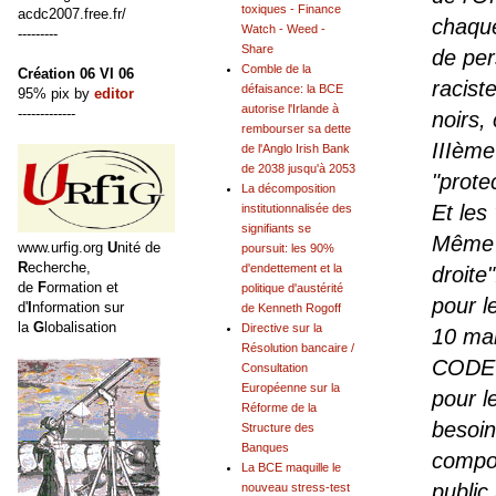
toxiques - Finance
acdc2007.free.fr/
chaque
Watch - Weed -
---------
Share
de per
Comble de la
Création 06 VI 06
racist
défaisance: la BCE
95% pix by
editor
autorise l'Irlande à
-------------
noirs,
rembourser sa dette
IIIème
de l'Anglo Irish Bank
de 2038 jusqu'à 2053
"
prote
La décomposition
Et les 
institutionnalisée des
signifiants se
Même 
www.urfig.org
U
nité de
poursuit: les 90%
R
echerche,
d'endettement et la
droite
de
F
ormation et
politique d'austérité
pour l
d'
I
nformation sur
de Kenneth Rogoff
la
G
lobalisation
Directive sur la
10 ma
Résolution bancaire /
CODE 
Consultation
Européenne sur la
pour l
Réforme de la
besoin
Structure des
Banques
compor
La BCE maquille le
public
nouveau stress-test