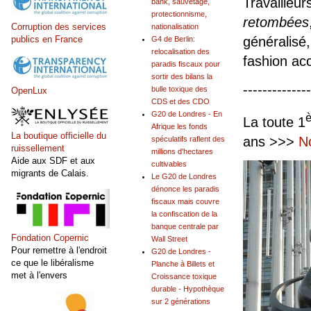
Travailleur
bank, sauvetage,
protectionnisme,
retombées
Corruption des services
nationalisation
généralisé,
publics en France
G4 de Berlin:
relocalisation des
fashion acc
paradis fiscaux pour
sortir des bilans la
--------------
bulle toxique des
OpenLux
CDS et des CDO
G20 de Londres - En
è
La toute 1
Afrique les fonds
La boutique officielle du
ans >>>
N
spéculatifs raflent des
ruissellement
millions d'hectares
Aide aux SDF et aux
cultivables
migrants de Calais.
Le G20 de Londres
dénonce les paradis
fiscaux mais couvre
la confiscation de la
banque centrale par
Fondation Copernic
Wall Street
Pour remettre à l'endroit
G20 de Londres -
ce que le libéralisme
Planche à Billets et
met à l'envers
Croissance toxique
durable - Hypothèque
sur 2 générations