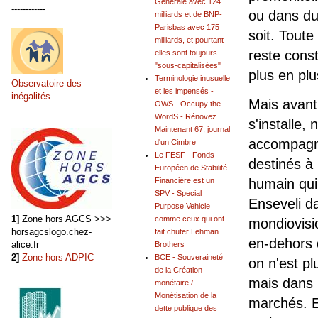
Générale avec 124
------------
ou dans du 
milliards et de BNP-
Parisbas avec 175
soit. Toute
milliards, et pourtant
reste cons
elles sont toujours
"sous-capitalisées"
plus en pl
Terminologie inusuelle
Observatoire des
et les impensés -
inégalités
Mais avant
OWS - Occupy the
WordS - Rénovez
s'installe,
Maintenant 67, journal
accompagn
d'un Cimbre
Le FESF - Fonds
destinés à
Européen de Stabilité
Financière est un
humain qui
SPV - Special
Enseveli d
Purpose Vehicle
1]
Zone hors AGCS >>>
comme ceux qui ont
mondiovisi
horsagcslogo.chez-
fait chuter Lehman
en-dehors d
alice.fr
Brothers
2]
Zone hors ADPIC
BCE - Souveraineté
on n'est pl
de la Création
mais dans l
monétaire /
Monétisation de la
marchés. Et
dette publique des