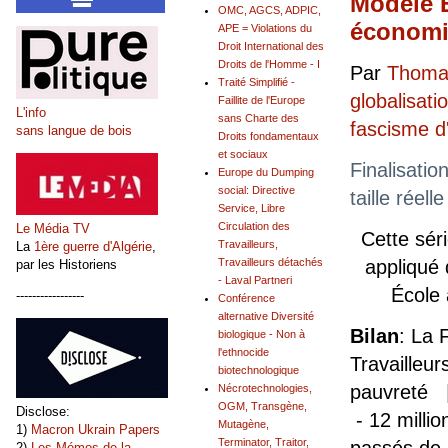
Modèle E
OMC, AGCS, ADPIC,
économiq
APE = Violations du
Droit International des
Droits de l'Homme - I
Par
Thomas
Traité Simplifié -
globalisati
Faillite de l'Europe
L'info
sans Charte des
fascisme 
sans langue de bois
Droits fondamentaux
et sociaux
Finalisatio
Europe du Dumping
social: Directive
taille réel
Service, Libre
Circulation des
Le Média TV
Cette sér
Travailleurs,
La
1ère guerre d'Algérie
,
Travailleurs détachés
appliqué
par les Historiens
- Laval Partneri
École
-----------------
Conférence
alternative Diversité
Bilan
: La 
biologique - Non à
l'ethnocide
Travailleur
biotechnologique
pauvreté |
Nécrotechnologies,
OGM, Transgène,
Disclose:
- 12 milli
Mutagène,
1)
Macron Ukrain Papers
Terminator, Traitor,
2)
Les Mémos de la