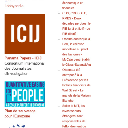
économique et
Lobbypedia
financier
CDS, CDO, OTC,
RMBS - Deux
décades perdues: le
PIB furtif et fictif - Le
PIB d'initié
Obama confisque la
Fed', la création
monétaire au profit
des banques -
Panama Papers -
ICIJ
McCain veut rétablir
Consortium international
le Glass-Steagall Act
des Journalistes
Obama a été
d'Investigation
entreposé à la
Présidence par les
lobbies financiers de
Wall Street - Le
mariole de la Maison
Blanche
Selon le MIT, les
Plan de sauvetage
investisseurs
pour l'Eurozone
étrangers sont
responsables de
l'effondrement du