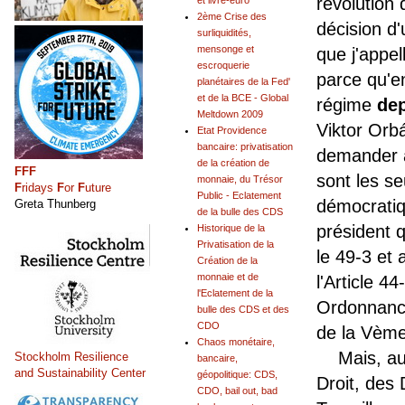
révolution 
et livre-euro
2ème Crise des
décision d'
surliquidités,
mensonge et
que j'appe
escroquerie
parce qu'e
planétaires de la Fed'
et de la BCE - Global
régime
de
Meltdown 2009
Viktor Orb
Etat Providence
bancaire: privatisation
demander a
de la création de
FFF
sont les s
monnaie, du Trésor
F
ridays
F
or
F
uture
Public - Eclatement
démocratiq
Greta Thunberg
de la bulle des CDS
président 
Historique de la
Privatisation de la
le 49-3 et 
Création de la
monnaie et de
l'Article 44
l'Eclatement de la
Ordonnance
bulle des CDS et des
CDO
de la Vèm
Chaos monétaire,
Mais, au n
Stockholm Resilience
bancaire,
and Sustainability Center
géopolitique: CDS,
Droit, des
CDO, bail out, bad