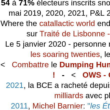
54
à
71%
électeurs inscrits s
mai 2019, 2020, 2021, P&L 2
Where the
catallactic world
ends
sur
Traité de Lisbonne -
Le 5 janvier 2020 - personne 
les soaring twenties
, 
<
Combattre
le
Dumping Hu
!
-
<
OWS - 
2021
, la BCE a racheté depu
milliards
avec p
2011
,
Michel Barnier
:
"
les É