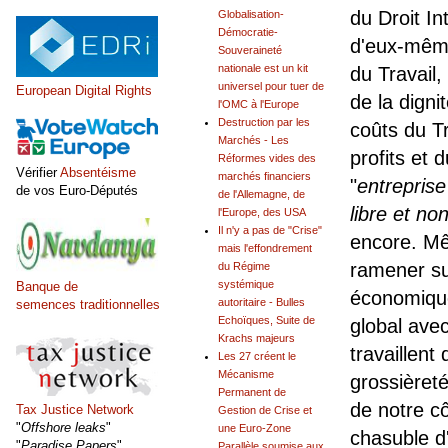
du Droit In
Globalisation-
Démocratie-
d'eux-même
Souveraineté
nationale est un kit
du Travail
universel pour tuer de
European Digital Rights
de la digni
l'OMC à l'Europe
Destruction par les
coûts du Tr
Marchés - Les
profits et 
Réformes vides des
Vérifier
Absentéisme
marchés financiers
"
entreprise
de vos Euro-Députés
de l'Allemagne, de
libre et no
l'Europe, des USA
Il n'y a pas de "Crise"
encore. Mê
mais l'effondrement
ramener sur
du Régime
systémique
Banque de
économique
autoritaire - Bulles
semences traditionnelles
Echoïques, Suite de
global ave
Krachs majeurs
travaillen
Les 27 créent le
Mécanisme
grossièreté
Permanent de
de notre cô
Tax Justice Network
Gestion de Crise et
"
Offshore leaks
"
une Euro-Zone
chasuble 
"
Paradise Papers
"
Parallèle soumise aux