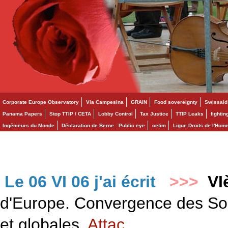
Corporate Europe Observatory
Via Campesina
GRAIN
Food sovereignty
Swissaid
Panama Papers
Stop TTIP / CETA
Lobby Control
Tax Justice
TTIP Leaks
fighti
Ingénieurs du Monde
Déclaration de Berne : Public eye
cetim
Ligue Droits de l'Ho
Le 06 VI 06 j'ai écrit
>>>
VI
d'Europe. Convergence des Solid
et globales.
Attac