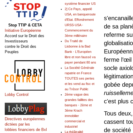
système financier US
2] Ce Pays, appelé
USA, en banqueroute
s'encanaill
d'Etat. Effondrement
Stop TTIP & CETA
URSS-USA -
de sa planè
Initiative Européenne
Commencement du
referme sur
Accord sur le Droit des
3ème millénaire
Investisseurs
Du Traité de
globalisat
contre le Droit des
Lisbonne à la Bad
Européenne,
Peuples
Bank - L'Européen
libre et non faussé va
ferme l’œil
payer pendant 80 ans
socle axio
La Société Générale
rapatrie en France
légitimatio
TOUTES ses pertes
gobée depu
et les vend au fisc et
au Trésor Public
ruisselleme
Lobby Control
2ème vague des
grandes faillites des
c'est plus 
banques - 2ème et
3ème Krach
Tous deux,
immobilier
Directives européennes
cassent to
commercial et
dictées par les
industriel
de société 
lobbies financiers de Bxl
La théâtralité