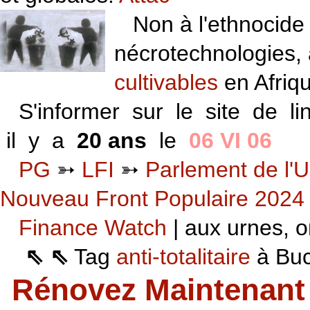
Non à l'ethnocide 
nécrotechnologies,
cultivables
en Afriq
S'informer sur le site de li
il y a
20 ans
le
06 VI 06
PG
➳
LFI
➳
Parlement de l'U
Nouveau Front Populaire 2024
Finance Watch
| aux urnes, on
⇖ ⇖
Tag
anti-totalitaire
à Buca
Rénovez Maintenant 