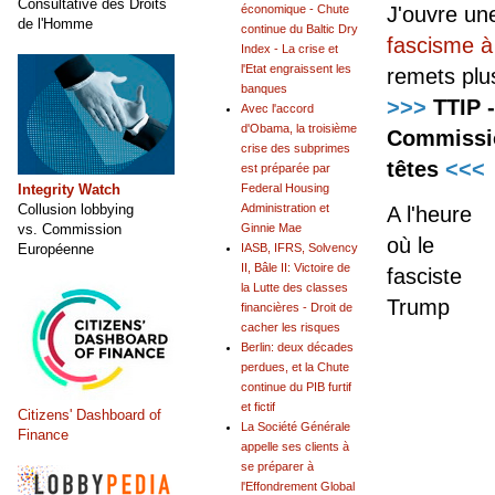
Consultative des Droits
économique - Chute
J'ouvre un
de l'Homme
continue du Baltic Dry
fascisme à
Index - La crise et
l'Etat engraissent les
remets pl
banques
>>>
TTIP 
Avec l'accord
d'Obama, la troisième
Commissio
crise des subprimes
têtes
<<<
est préparée par
Integrity Watch
Federal Housing
Collusion lobbying
Administration et
A l'heure
vs. Commission
Ginnie Mae
où le
Européenne
IASB, IFRS, Solvency
II, Bâle II: Victoire de
fasciste
la Lutte des classes
Trump
financières - Droit de
cacher les risques
Berlin: deux décades
perdues, et la Chute
continue du PIB furtif
et fictif
Citizens' Dashboard of
La Société Générale
Finance
appelle ses clients à
se préparer à
l'Effondrement Global