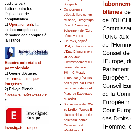
l'
abonnem
Judiciaires /
Bhagwati
Lutter contre les
Concurrence
blâmes
de
législations de
déloyale libre et non
complaisance
de l'OHCH
faussée, Eurogroupe,
1)
Opération Sirli
: la
Plan de Sauvetage,
Commissar
justice européenne
éclatement de l'Euro,
demande des comptes à
l'ONU aux 
déni d'Europe
la France
Ce Pays, appelé
de l'Homm
USA, en banqueroute
d'Etat. Effondrement
Conseil de
URSS-USA -
l'Europe, d
Commencement du
Histoire coloniale et
3ème millénaire
postcoloniale
Parlement
8% - IG Metall,
1) Guerre d'Algérie,
Européen,
1.165.000 grévistes
les
armes chimiques
non dupés par Crises
françaises
Conseil Eu
des spéculateurs et
2) Edwyn Plenel: «
de la Com
Plans de Sauvetage
Palestine, notre blessure
du crédit
»
Européenne
Sommations du G24
Cour Euro
au Bretton Woods II,
club de riches et de
des Droits
nouveaux riches -
Consensus de
l'Homme, e
Investigate Europe
Washington II