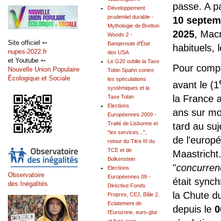
passe. A pa
Développement
prudentiel durable -
10 septem
Mythologie de Bretton
2025
, Mac
Woods 2 -
Site officiel ➳
Banqeroute d'État
habituels, 
nupes-2022.fr
des USA
et Youtube ➳
Le G20 oublie la Taxe
Pour compre
Nouvelle Union Populaire
Tobin Spahn contre
Écologique et Sociale
les spéculations
avant le (1
systémiques et la
la France a
Taxe Tobin
Elections
ans sur mon
Européennes 2009 -
Traité de Lisbonne et
tard au suj
"les services...",
de l'europé
retour du Titre III du
TCE et de
Maastricht. 
Bolkenstein
"
concurrenc
Elections
Observatoire
Européennes 09 -
était synch
des Inégalités
Directive Fonds
la Chute d
Propres, CEJ, Bâle 2,
Eclatement de
depuis le
0
l'Eurozone, euro-glut