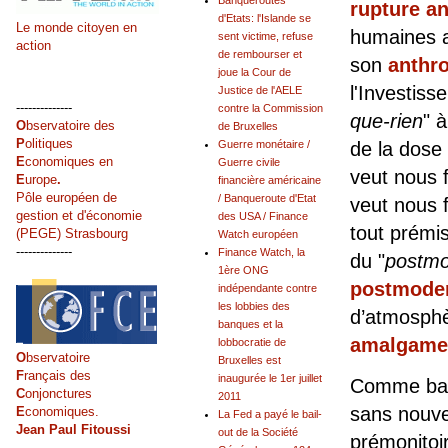
Banqueroutes
rupture a
d'Etats: l'Islande se
Le monde citoyen en
humaines a
sent victime, refuse
action
de rembourser et
son
anthr
joue la Cour de
l'Investiss
Justice de l'AELE
--------------
contre la Commission
que-rien
" 
O
bservatoire des
de Bruxelles
P
olitiques
Guerre monétaire /
de la dose 
E
conomiques en
Guerre civile
veut nous 
E
urope
.
financière américaine
Pôle européen de
/ Banqueroute d'Etat
veut nous f
gestion et d'économie
des USA / Finance
tout prémis
(PEGE) Strasbourg
Watch européen
--------------
Finance Watch, la
du "
postm
1ère ONG
postmode
indépendante contre
les lobbies des
d’atmosphè
banques et la
amalgame
lobbocratie de
O
bservatoire
Bruxelles est
F
rançais des
inaugurée le 1er juillet
Comme base
C
onjonctures
2011
sans nouve
E
conomiques.
La Fed a payé le bail-
Jean Paul Fitoussi
out de la Société
prémonitoi