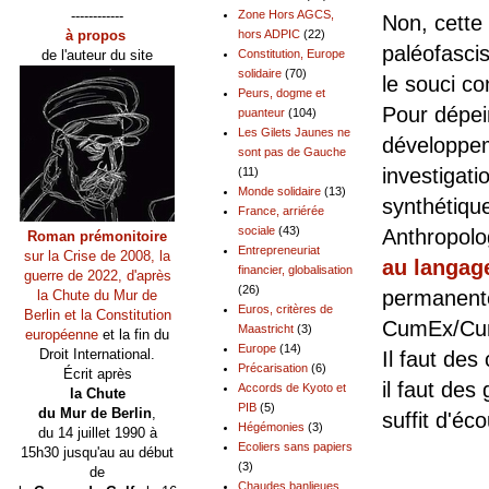
------------
Zone Hors AGCS,
Non, cette
à propos
hors ADPIC
(22)
paléofascis
de l'auteur du site
Constitution, Europe
solidaire
(70)
le souci co
Peurs, dogme et
Pour dépei
puanteur
(104)
Les Gilets Jaunes ne
développe
sont pas de Gauche
investigatio
(11)
Monde solidaire
(13)
synthétiqu
France, arriérée
sociale
(43)
Anthropolo
Roman prémonitoire
Entrepreneuriat
sur la Crise de 2008, la
au langage
financier, globalisation
guerre de 2022, d'après
(26)
permanente
la Chute du Mur de
Euros, critères de
Berlin et la Constitution
CumEx/Cum
Maastricht
(3)
européenne
et la fin du
Europe
(14)
Droit International.
Il faut des
Précarisation
(6)
Écrit après
il faut de
Accords de Kyoto et
la Chute
PIB
(5)
du Mur de Berlin
,
suffit d'éc
Hégémonies
(3)
du 14 juillet 1990 à
Ecoliers sans papiers
15h30 jusqu'au au début
Pour
(3)
de
Chaudes banlieues,