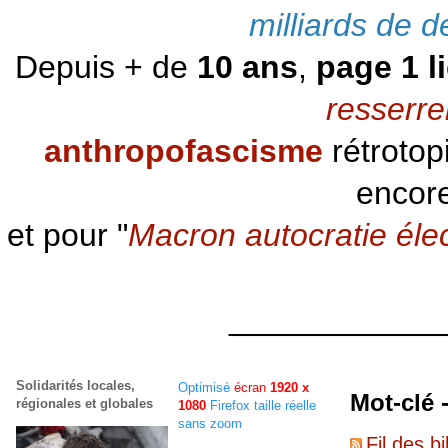
milliards de d
Depuis + de
10 ans
,
page 1 l
resserre
anthropofascisme
rétrotop
encore
et pour "
Macron autocratie éle
____________
Solidarités locales,
Optimisé
écran
1920 x
Mot-clé 
régionales et globales
1080
Firefox taille réelle
sans zoom
Fil des bi