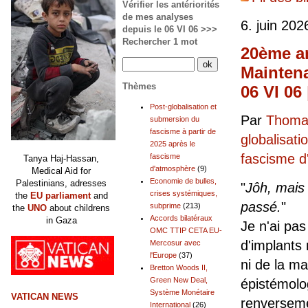
Vérifier les antériorités
de mes analyses
6. juin 202
depuis le 06 VI 06 >>>
Rechercher 1 mot
20ème an
Maintena
Thèmes
06 VI 06
Post-globalisation et
Par
Thomas
submersion du
fascisme à partir de
globalisati
2025 après le
fascisme 
fascisme
Tanya Haj-Hassan,
d'atmosphère
(9)
Medical Aid for
Economie de bulles,
Palestinians, adresses
"
Jôh, mais
crises systémiques,
the
EU parliament
and
passé.
"
subprime
(213)
the
UNO
about childrens
Accords bilatéraux
in Gaza
Je n'ai pa
OMC TTIP CETA EU-
d'implants
Mercosur avec
l'Europe
(37)
ni de la ma
Bretton Woods II,
Green New Deal,
épistémolog
Système Monétaire
VATICAN NEWS
renverseme
International
(26)