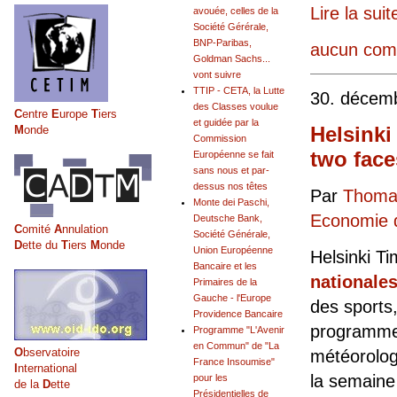
Lire la suit
avouée, celles de la
Société Gérérale,
BNP-Paribas,
aucun com
Goldman Sachs...
vont suivre
TTIP - CETA, la Lutte
30. décem
des Classes voulue
C
entre
E
urope
T
iers
et guidée par la
Helsink
M
onde
Commission
two face
Européenne se fait
sans nous et par-
dessus nos têtes
Par
Thomas
Monte dei Paschi,
Economie d
Deutsche Bank,
C
omité
A
nnulation
Société Générale,
D
ette du
T
iers
M
onde
Union Européenne
Helsinki Ti
Bancaire et les
nationales
Primaires de la
Gauche - l'Europe
des sports,
Providence Bancaire
programme 
Programme "L'Avenir
en Commun" de "La
O
bservatoire
météorolog
France Insoumise"
I
nternational
la semaine 
pour les
de la
D
ette
Présidentielles de