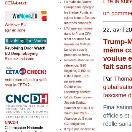
Lire la suit
La mafia de l'Union
CETA-Leaks
Européenne épargne
un commen
les Hedge Fonds et
rejette le contrôle des
marchés financiers
WeMove.EU
22. avril 2
L'Afrique enchaînée
agir en ligne
dans le Franc CFA
s'est soumise à la
Trump-M
volonté du G20 de
même com
Revolving Door Watch
Londres sous la
EU Deep lobbying
pression de Bercy
voulue 
Elus <> Industrie
Nouvelle Monnaie de
fait san
référence: G20
illégitime, G192 de
l'ONU inutile, BRI
Par
Thomas
Votre euro-député a voté
parasecrète,
pour le CETA?
globalisati
Conférence
Bilderberg secrète
fascisme 
G192: Commission
Joseph Stiglitz,
Finalisatio
Sommet de l'ONU du
24-26 Juin 2009 -
officiels et
Abandon du $ et du
CNCDH
réelle san
G20 illégitimes
Commission Nationale
Il n'y a pas de reprise