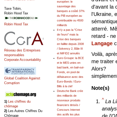
européen: le
d'avant la 
sauvetage des
Taxe Tobin,
banques a coûté 37%
Robin Hood Tax
l'Ukraine, 
du PIB européen au
sémantique 
contribuable ou 4500
Robin Hood Tax
milliards
atterré. M
Il n’y a pas la "Crise
de l’euro" mais la
retard - n
Crise des banques
Langage
c
en faillite depuis 2008
/ Solvency 2, Bâle III
Réseau des Entreprises
Voilà, aprè
et MiFID2 annulés
responsables
Euro-Groupe: la BCE
Corporate Accountability
me traiter
et le MES unies en
bad bank, en bail-out-
Alors? Mis
Fonds, en pool de
simplement
défaisance avec des
Global Coalition Against
Euro-Bonds / Euro-
Corruption
Bills à la clef
Note(s)
Deutsche Bank crée
des milliards de
^
La L
nouveaux produits
1)
Les chiffres du
financiers titrisés /
chômage
analys
Concours Internet
2)
Les Autres Chiffres Du
des actifs les plus
de l'O
Chômage