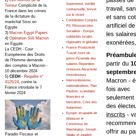
passés de 
Superweed, stérilité
Terreur
Complicité de la
travail, sa
contractuelle, brevet
France dans les crimes
sur le vivant
et sans cot
de la dictature du
Contribution Congrès
maréchal Sissi en
artificiel d
PS, Rénova(c)tion
Egypte
Socialiste - Europe,
3)
Macron Egypt Papers
les salaire
solidarités locales,
4)
Opération Sirli Macron
exonérées,
régionales et globales
en Egypte
France Productivité
La CEDH - Cour
Travail Jours de
Préambul
Européenne des Droits
grève Pyramide des
de l'Homme demande
partir du
1
salaires Répartition
des comptes à Macron -
richesses Attractivité
10 décembre 2024
septembre
Investisseurs
5)
CEDH
-
Requête n°
Macron - é
Interventionisme,
4125/24
, contre la
nationalisations, Plan
France introduite le 7
fois avec
Paulson, scandales
février 2024
seulement
financiers et
bancaires, Crise des
des électe
Subprimes
Europe: incapable de
inscrits
- v
dépasser le
recommenc
Consensus de
Washington, Joseph
offrir au p
Paradis Fiscaux et
Stiglitz et Jagdish