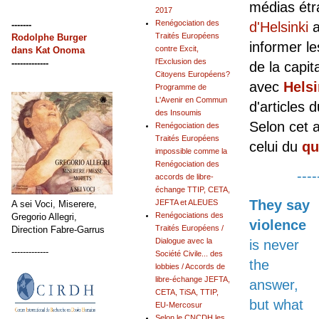
médias étr
2017
Renégociation des
-------
d'Helsinki
a
Traités Européens
Rodolphe Burger
informer le
contre Excit,
dans
Kat Onoma
l'Exclusion des
-------------
de la capit
Citoyens Européens?
avec
Hels
Programme de
L'Avenir en Commun
d'articles 
des Insoumis
Selon cet a
Renégociation des
Traités Européens
celui du
qu
impossible comme la
Renégociation des
----
accords de libre-
échange TTIP, CETA,
They say
JEFTA et ALEUES
A sei Voci, Miserere,
Renégociations des
Gregorio Allegri,
violence
Traités Européens /
Direction Fabre-Garrus
Dialogue avec la
is never
-------------
Société Civile... des
the
lobbies / Accords de
libre-échange JEFTA,
answer,
CETA, TiSA, TTIP,
but what
EU-Mercosur
Selon le CNCDH les