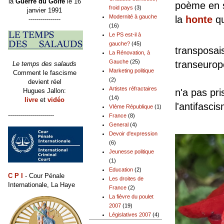
la
Guerre du Golfe
le 16
poème en s
froid pays
(3)
janvier 1991
Modernité à gauche
la
honte
qu
----------------
(16)
Mais l
Le PS est-il à
gauche?
(45)
transposais
La Rénovation, à
Gauche
(25)
transeur
Le temps des salauds
Marketing politique
Comment le fascisme
Depuis 
(2)
devient réel
Artistes réfractaires
Hugues Jallon:
n'a pas pri
(14)
livre
et
vidéo
l'antifasci
VIème République
(1)
-----------------------
France
(8)
General
(4)
Devoir d'expression
(6)
Jeunesse politique
(1)
Education
(2)
C P I
- Cour Pénale
Les droites de
Internationale, La Haye
France
(2)
La fièvre du poulet
2007
(19)
Législatives 2007
(4)