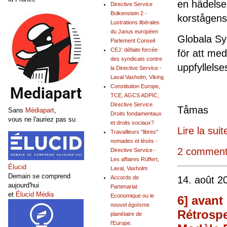
en hädelse 
Directive Service
Bolkenstein 2 -
korstågens
Lustrations libérales
du Janus européen
Globala Sy
Parlement Conseil
CEJ: défaite forcée
för att med
des syndicats contre
upp
la Directive Service -
Laval Vaxholm, Viking
Constitution Europe,
TCE, AGCS ADPIC,
Directive Service.
Tå
Sans
Médiapart
,
Droits fondamentaux
vous ne l'auriez pas su
et droits sociaux?
Lire la suit
Travailleurs "libres"
nomades et lésés -
2 comment
Directive Service -
Les affaires Rüffert,
Élucid
Laval, Vaxholm
Demain se comprend
14. août 2
Accords de
aujourd'hui
Partenariat
et
Élucid Média
Economique ou le
6] avant
nouvel égoïsme
Rétrospe
planétaire de
l'Europe.