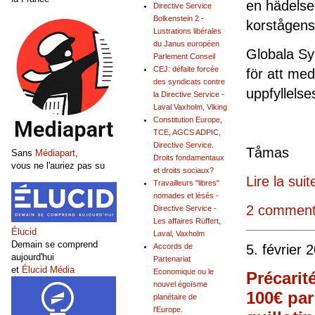
en hädelse 
Directive Service
Bolkenstein 2 -
korstågens
Lustrations libérales
du Janus européen
Globala Sy
Parlement Conseil
CEJ: défaite forcée
för att med
des syndicats contre
upp
la Directive Service -
Laval Vaxholm, Viking
Constitution Europe,
TCE, AGCS ADPIC,
Directive Service.
Tå
Sans
Médiapart
,
Droits fondamentaux
vous ne l'auriez pas su
et droits sociaux?
Lire la suit
Travailleurs "libres"
nomades et lésés -
2 comment
Directive Service -
Les affaires Rüffert,
Élucid
Laval, Vaxholm
Demain se comprend
5. février 
Accords de
aujourd'hui
Partenariat
et
Élucid Média
Economique ou le
Précarit
nouvel égoïsme
100€ par
planétaire de
l'Europe.