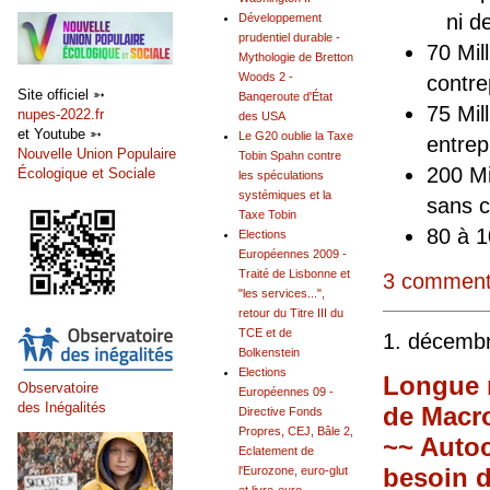
ni de 
Développement
prudentiel durable -
70 Mil
Mythologie de Bretton
Woods 2 -
contre
Site officiel ➳
Banqeroute d'État
75 Mil
nupes-2022.fr
des USA
et Youtube ➳
Le G20 oublie la Taxe
entrep
Nouvelle Union Populaire
Tobin Spahn contre
200 Mi
Écologique et Sociale
les spéculations
systémiques et la
sans c
Taxe Tobin
80 à 1
Elections
Européennes 2009 -
Traité de Lisbonne et
3 comment
"les services...",
retour du Titre III du
TCE et de
1. décemb
Bolkenstein
Elections
Longue m
Observatoire
Européennes 09 -
des Inégalités
de Macr
Directive Fonds
Propres, CEJ, Bâle 2,
~~ Autoc
Eclatement de
besoin d
l'Eurozone, euro-glut