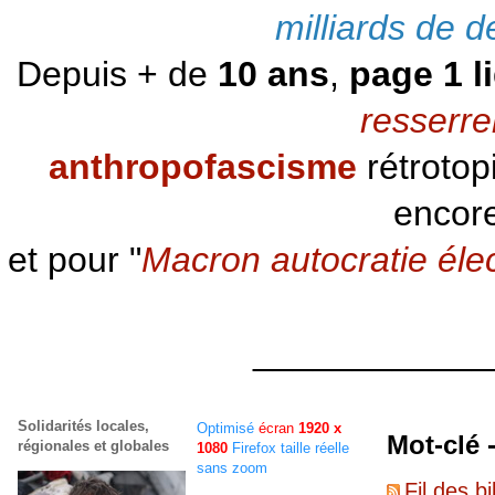
milliards de d
Depuis + de
10 ans
,
page 1 l
resserre
anthropofascisme
rétrotop
encore
et pour "
Macron autocratie éle
____________
Solidarités locales,
Optimisé
écran
1920 x
Mot-clé 
régionales et globales
1080
Firefox taille réelle
sans zoom
Fil des bi