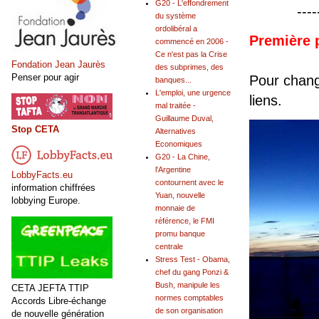
G20 - L'effondrement
----
du système
ordolibéral a
Première 
commencé en 2006 -
Ce n'est pas la Crise
Fondation Jean Jaurès
des subprimes, des
Penser pour agir
Pour change
banques...
L'emploi, une urgence
liens.
mal traitée -
Guillaume Duval,
Stop CETA
Alternatives
Economiques
G20 - La Chine,
l'Argentine
LobbyFacts.eu
contournent avec le
information chiffrées
Yuan, nouvelle
lobbying Europe.
monnaie de
référence, le FMI
promu banque
centrale
Stress Test - Obama,
chef du gang Ponzi &
Bush, manipule les
CETA JEFTA TTIP
normes comptables
Accords Libre-échange
de son organisation
de nouvelle génération