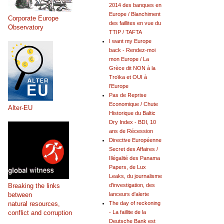
2014 des banques en
Europe / Blanchiment
Corporate Europe
des faillites en vue du
Observatory
TTIP / TAFTA
I want my Europe
back - Rendez-moi
mon Europe / La
Grèce dit NON à la
Troïka et OUI à
l'Europe
Pas de Reprise
Economique / Chute
Alter-EU
Historique du Baltic
Dry Index - BDI, 10
ans de Récession
Directive Européenne
Secret des Affaires /
Illégalité des Panama
Papers, de Lux
Leaks, du journalisme
Breaking the links
d'investigation, des
between
lanceurs d'alerte
natural resources,
The day of reckoning
conflict and corruption
- La faillite de la
Deutsche Bank est