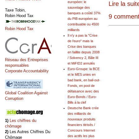
européen: le
Lire la suit
sauvetage des
Taxe Tobin,
banques a coûté 37%
9 comment
Robin Hood Tax
du PIB européen au
contribuable ou 4500
Robin Hood Tax
milliards
Il n’y a pas la "Crise
de l’euro" mais la
Crise des banques
en faillite depuis 2008
/ Solvency 2, Bâle III
Réseau des Entreprises
et MiFID2 annulés
responsables
Euro-Groupe: la BCE
Corporate Accountability
et le MES unies en
bad bank, en bail-out-
Fonds, en pool de
défaisance avec des
Global Coalition Against
Euro-Bonds / Euro-
Corruption
Bills à la clef
Deutsche Bank crée
des milliards de
nouveaux produits
1)
Les chiffres du
financiers titrisés /
chômage
Concours Internet
2)
Les Autres Chiffres Du
des actifs les plus
Chômage