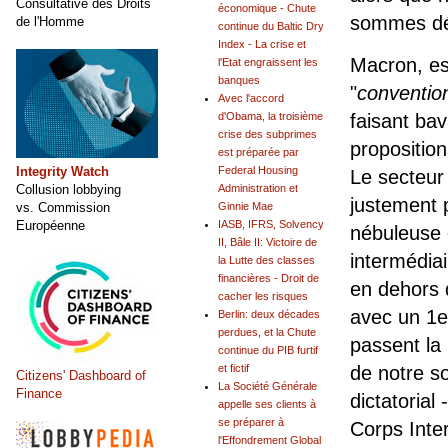
Consultative des Droits
économique - Chute
sommes déj
de l'Homme
continue du Baltic Dry
Index - La crise et
Macron, es
l'Etat engraissent les
banques
"
conventio
Avec l'accord
faisant ba
d'Obama, la troisième
crise des subprimes
proposition
est préparée par
Integrity Watch
Federal Housing
Le secteur 
Collusion lobbying
Administration et
justement
vs. Commission
Ginnie Mae
Européenne
IASB, IFRS, Solvency
nébuleuse d
II, Bâle II: Victoire de
intermédia
la Lutte des classes
financières - Droit de
en dehors 
cacher les risques
avec un 1e
Berlin: deux décades
perdues, et la Chute
passent la
continue du PIB furtif
de notre s
et fictif
Citizens' Dashboard of
La Société Générale
Finance
dictatorial
appelle ses clients à
se préparer à
Corps Inter
l'Effondrement Global