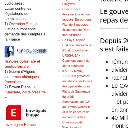
Judiciaires /
Bhagwati
Lutter contre les
Concurrence
Le gouve
législations de
déloyale libre et non
repas de
complaisance
faussée, Eurogroupe,
1)
Opération Sirli
: la
Plan de Sauvetage,
----------
justice européenne
éclatement de l'Euro,
demande des comptes à
déni d'Europe
la France
Depuis 2
Ce Pays, appelé
USA, en banqueroute
s'est fai
d'Etat. Effondrement
URSS-USA -
rémuné
Commencement du
Histoire coloniale et
3ème millénaire
postcoloniale
divide
8% - IG Metall,
1) Guerre d'Algérie,
1.165.000 grévistes
rachat
les
armes chimiques
non dupés par Crises
françaises
Le CAC
des spéculateurs et
2) Edwyn Plenel: «
Plans de Sauvetage
Palestine, notre blessure
divide
du crédit
»
et pas
Sommations du G24
au Bretton Woods II,
en an
club de riches et de
40 Mil
nouveaux riches -
Consensus de
n'ont 
Investigate Europe
Washington II