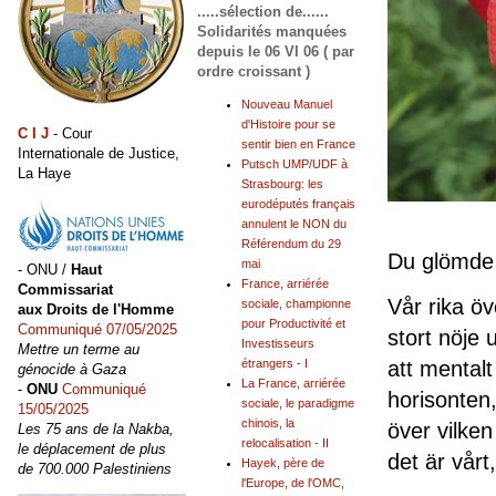
.....sélection de......
Solidarités manquées
depuis le 06 VI 06 ( par
ordre croissant )
Nouveau Manuel
d'Histoire pour se
C I J
- Cour
sentir bien en France
Internationale de Justice,
Putsch UMP/UDF à
La Haye
Strasbourg: les
eurodéputés français
annulent le NON du
Référendum du 29
Du glömde
mai
- ONU /
Haut
France, arriérée
Commissariat
Vår rika öv
sociale, championne
aux Droits de l'Homme
pour Productivité et
Communiqué 07/05/2025
stort nöje 
Investisseurs
Mettre un terme au
att mentalt
étrangers - I
génocide à Gaza
La France, arriérée
-
ONU
Communiqué
horisonten
sociale, le paradigme
15/05/2025
chinois, la
över vilken
Les 75 ans de la Nakba,
relocalisation - II
le déplacement de plus
det är vårt,
Hayek, père de
de 700.000 Palestiniens
l'Europe, de l'OMC,