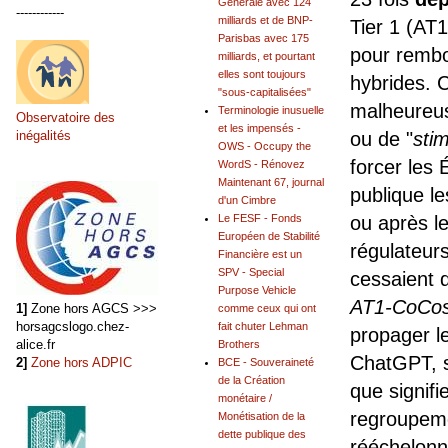
Générale avec 124
------------
milliards et de BNP-
Tier 1 (AT
Parisbas avec 175
pour rembo
milliards, et pourtant
elles sont toujours
hybrides. 
"sous-capitalisées"
malheureus
Terminologie inusuelle
Observatoire des
et les impensés -
ou de "
sti
inégalités
OWS - Occupy the
forcer les 
WordS - Rénovez
Maintenant 67, journal
publique l
d'un Cimbre
Le FESF - Fonds
ou après le
Européen de Stabilité
régulateurs
Financière est un
SPV - Special
cessaient 
Purpose Vehicle
AT1-CoCos 
1]
Zone hors AGCS >>>
comme ceux qui ont
horsagcslogo.chez-
fait chuter Lehman
propager le
alice.fr
Brothers
ChatGPT, s
2]
Zone hors ADPIC
BCE - Souveraineté
de la Création
que signif
monétaire /
regroupeme
Monétisation de la
dette publique des
rééchelonn