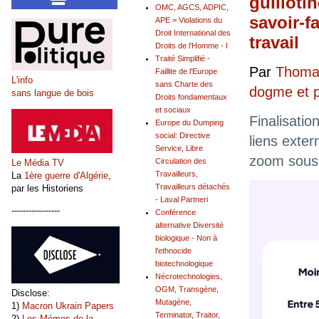
guillotin
OMC, AGCS, ADPIC,
savoir-fa
APE = Violations du
Droit International des
travail
Droits de l'Homme - I
Traité Simplifié -
Par
Thomas
Faillite de l'Europe
L'info
sans Charte des
dogme et 
sans langue de bois
Droits fondamentaux
et sociaux
Finalisatio
Europe du Dumping
social: Directive
liens exter
Service, Libre
zoom sous 
Circulation des
Le Média TV
Travailleurs,
La
1ère guerre d'Algérie
,
Travailleurs détachés
par les Historiens
- Laval Partneri
-----------------
Conférence
alternative Diversité
biologique - Non à
l'ethnocide
biotechnologique
Nécrotechnologies,
OGM, Transgène,
Disclose:
Mutagène,
1)
Macron Ukrain Papers
Terminator, Traitor,
2)
Les Mémos de la