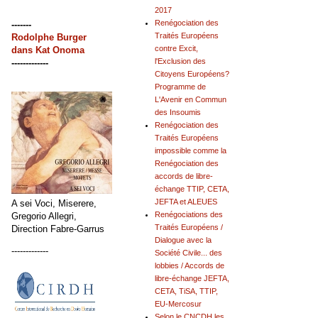
2017
Renégociation des
-------
Traités Européens
Rodolphe Burger
contre Excit,
dans
Kat Onoma
l'Exclusion des
-------------
Citoyens Européens?
Programme de
L'Avenir en Commun
des Insoumis
Renégociation des
Traités Européens
impossible comme la
Renégociation des
accords de libre-
échange TTIP, CETA,
JEFTA et ALEUES
A sei Voci, Miserere,
Renégociations des
Gregorio Allegri,
Traités Européens /
Direction Fabre-Garrus
Dialogue avec la
-------------
Société Civile... des
lobbies / Accords de
libre-échange JEFTA,
CETA, TiSA, TTIP,
EU-Mercosur
Selon le CNCDH les