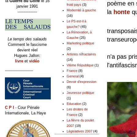
la
Guerre du Golfe
le 16
poème en s
froid pays
(3)
janvier 1991
Modernité à gauche
la
honte
qu
----------------
(16)
Mais l
Le PS est-il à
gauche?
(45)
transposais
La Rénovation, à
Gauche
(25)
transeur
Le temps des salauds
Marketing politique
Comment le fascisme
Depuis 
(2)
devient réel
Artistes réfractaires
Hugues Jallon:
n'a pas pri
(14)
livre
et
vidéo
l'antifasci
VIème République
(1)
-----------------------
France
(8)
General
(4)
Devoir d'expression
(6)
Jeunesse politique
(1)
Education
(2)
C P I
- Cour Pénale
Les droites de
Internationale, La Haye
France
(2)
La fièvre du poulet
2007
(19)
Législatives 2007
(4)