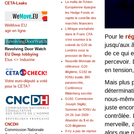
La mafia de l'Union
CETA-Leaks
Européenne épargne
les Hedge Fonds et
rejette le contrôle des
marchés financiers
WeMove.EU
L'Afrique enchaînée
agir en ligne
dans le Franc CFA
Pour le
ré
s'est soumise à la
jusqu'aux â
volonté du G20 de
Revolving Door Watch
Londres sous la
de ce qui e
EU Deep lobbying
pression de Bercy
Elus <> Industrie
percevoir. 
Nouvelle Monnaie de
référence: G20
en tension,
illégitime, G192 de
l'ONU inutile, BRI
Votre euro-député a voté
Mais plus 
parasecrète,
pour le CETA?
Conférence
déterminati
Bilderberg secrète
nous-mêmes
G192: Commission
Joseph Stiglitz,
juste encor
Sommet de l'ONU du
contrôlée.
24-26 Juin 2009 -
Abandon du $ et du
merveille, 
CNCDH
G20 illégitimes
Commission Nationale
Il n'y a pas de reprise
alors que