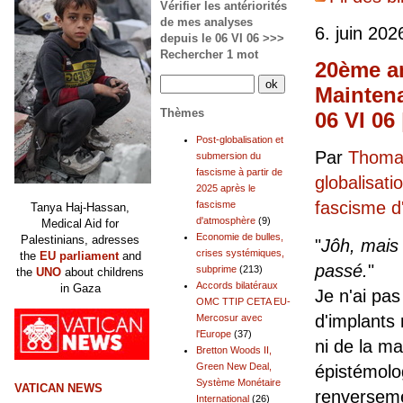
Vérifier les antériorités
de mes analyses
6. juin 202
depuis le 06 VI 06 >>>
Rechercher 1 mot
20ème an
Maintena
Thèmes
06 VI 06
Post-globalisation et
Par
Thomas
submersion du
fascisme à partir de
globalisati
2025 après le
fascisme 
fascisme
Tanya Haj-Hassan,
d'atmosphère
(9)
Medical Aid for
Economie de bulles,
Palestinians, adresses
"
Jôh, mais
crises systémiques,
the
EU parliament
and
passé.
"
subprime
(213)
the
UNO
about childrens
Accords bilatéraux
in Gaza
Je n'ai pa
OMC TTIP CETA EU-
d'implants
Mercosur avec
l'Europe
(37)
ni de la ma
Bretton Woods II,
Green New Deal,
épistémolog
Système Monétaire
VATICAN NEWS
renverseme
International
(26)