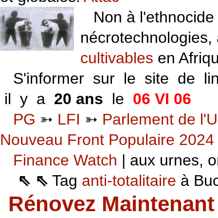
Non à l'ethnocide 
nécrotechnologies,
cultivables
en Afriq
S'informer sur le site de li
il y a
20 ans
le
06 VI 06
PG
➳
LFI
➳
Parlement de l'U
Nouveau Front Populaire 2024
Finance Watch
| aux urnes, on
⇖ ⇖
Tag
anti-totalitaire
à Buca
Rénovez Maintenant 