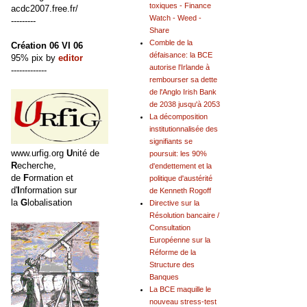
toxiques - Finance
acdc2007.free.fr/
Watch - Weed -
---------
Share
Comble de la
Création 06 VI 06
défaisance: la BCE
95% pix by
editor
autorise l'Irlande à
-------------
rembourser sa dette
de l'Anglo Irish Bank
de 2038 jusqu'à 2053
La décomposition
institutionnalisée des
signifiants se
www.urfig.org
U
nité de
poursuit: les 90%
R
echerche,
d'endettement et la
de
F
ormation et
politique d'austérité
d'
I
nformation sur
de Kenneth Rogoff
la
G
lobalisation
Directive sur la
Résolution bancaire /
Consultation
Européenne sur la
Réforme de la
Structure des
Banques
La BCE maquille le
nouveau stress-test