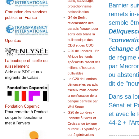
bank, sauvetage,
Barnier su
protectionnisme,
Corruption des services
nationalisation
remets in-
publics en France
G4 de Berlin:
semble être
relocalisation des
paradis fiscaux pour
Déliquesc
sortir des bilans la
"conventi
bulle toxique des
OpenLux
CDS et des CDO
échange d
G20 de Londres - En
de régime o
Afrique les fonds
La boutique officielle du
spéculatifs raflent des
par Macron 
ruissellement
millions d'hectares
Aide aux SDF et aux
cultivables
ou abstent
migrants de Calais.
Le G20 de Londres
dit de "nou
dénonce les paradis
fiscaux mais couvre
Dans sa lo
la confiscation de la
banque centrale par
Sénat et P
Fondation Copernic
Wall Street
Pour remettre à l'endroit
et avec le 
G20 de Londres -
ce que le libéralisme
Planche à Billets et
44-2 + l'Ar
met à l'envers
Croissance toxique
durable - Hypothèque
-------------
sur 2 générations