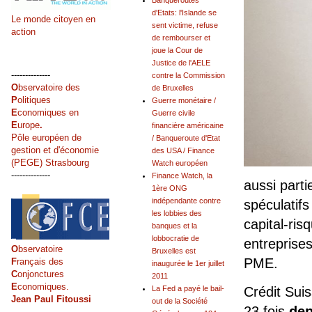
Banqueroutes
d'Etats: l'Islande se
Le monde citoyen en
sent victime, refuse
action
de rembourser et
joue la Cour de
Justice de l'AELE
--------------
contre la Commission
O
bservatoire des
de Bruxelles
P
olitiques
Guerre monétaire /
E
conomiques en
Guerre civile
E
urope
.
financière américaine
Pôle européen de
/ Banqueroute d'Etat
gestion et d'économie
des USA / Finance
(PEGE) Strasbourg
Watch européen
--------------
Finance Watch, la
aussi part
1ère ONG
indépendante contre
spéculatifs
les lobbies des
capital-ris
banques et la
lobbocratie de
entreprises
O
bservatoire
Bruxelles est
PME.
F
rançais des
inaugurée le 1er juillet
C
onjonctures
2011
E
conomiques.
La Fed a payé le bail-
Crédit Sui
Jean Paul Fitoussi
out de la Société
23 fois
dep