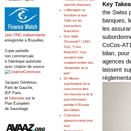
Key Take
marchés financiers
L'Allemagne va
the Swiss
introduire la taxe
banques, l
Tobin sur les
transactions
les assuran
financières
1ère ONG indépendante
subordonnée
Quo Vadis
enregistrée à Bruxelles.
Ökonomik? / 1993-
CoCos-AT1 
2011, "Crise
Copie partielle
bilan, pour
financière", tous
non commerciale
savaient mais
agences de
à l'identique autorisée
voulaient profiter des
avec citation de source
"dividendes de la
laissent s
paix"
réglementa
De l'illusion
Jacques Généreux,
suprématiste de la
Parti de Gauche,
concurrence libre
IEP Paris
non-faussée et de la
et
Interview
sur le
pure information
Plan Européen
parfaite à l'Europe
de Sauvetage
des lobbies
Croissance
appauvrissante pour
tous