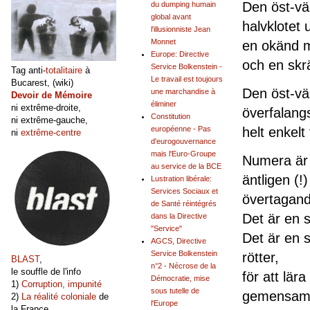
Den öst-väs
du dumping humain
global avant
halvklotet 
l'illusionniste Jean
Monnet
en okänd m
Europe: Directive
och en skrä
Service Bolkenstein -
Tag anti-
totalitaire
à
Le travail est toujours
Bucarest, (wiki)
Den öst-vä
une marchandise à
Devoir de Mémoire
éliminer
ni extrême-droite,
överfalangs
Constitution
ni extrême-gauche,
helt enkelt 
européenne - Pas
ni
extrême-centre
d'eurogouvernance
mais l'Euro-Groupe
Numera är 
au service de la BCE
äntligen (!
Lustration libérale:
Services Sociaux et
övertagand
de Santé réintégrés
Det är en s
dans la Directive
"Service"
Det är en s
AGCS, Directive
Service Bolkenstein
rötter,
BLAST
,
n°2 - Nécrose de la
le souffle de l'info
för att lär
Démocratie, mise
1)
Corruption, impunité
sous tutelle de
gemensamm
2)
La réalité coloniale
de
l'Europe
la France