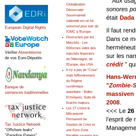
"
Aux usage
Globalisation-
sonores por
Démocratie-
Souveraineté
était
Dada
nationale est un kit
universel pour tuer de
European Digital Rights
Il faut re
l'OMC à l'Europe
Destruction par les
Dans ce mé
Marchés - Les
herméneutiq
Réformes vides des
Vérifier
Absentéisme
marchés financiers
sur les nar
de vos Euro-Députés
de l'Allemagne, de
crédit
" qu
l'Europe, des USA
Il n'y a pas de "Crise"
Hans-Werne
mais l'effondrement
du Régime
"
Zombie-S
systémique
Banque de
autoritaire - Bulles
semences traditionnelles
massiven E
Echoïques, Suite de
2008
.
Krachs majeurs
Les 27 créent le
<<< Le
26
Mécanisme
l'esprit d
Permanent de
Tax Justice Network
Gestion de Crise et
Managemen
"
Offshore leaks
"
une Euro-Zone
"
Paradise Papers
"
Parallèle soumise aux