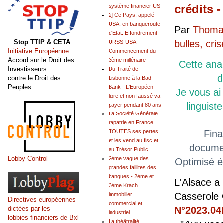
crédits 
système financier US
2] Ce Pays, appelé
USA, en banqueroute
Par
Thomas
d'Etat. Effondrement
Stop TTIP & CETA
bulles, cr
URSS-USA -
Initiative Européenne
Commencement du
Accord sur le Droit des
3ème millénaire
Cette ana
Investisseurs
Du Traité de
d
contre le Droit des
Lisbonne à la Bad
Peuples
Bank - L'Européen
Je vous a
libre et non faussé va
linguist
payer pendant 80 ans
La Société Générale
rapatrie en France
TOUTES ses pertes
Fina
et les vend au fisc et
documen
au Trésor Public
Lobby Control
2ème vague des
Optimisé
é
grandes faillites des
banques - 2ème et
L'Alsace a
3ème Krach
Casserole 
immobilier
Directives européennes
commercial et
dictées par les
N°2023.04D
industriel
lobbies financiers de Bxl
La théâtralité