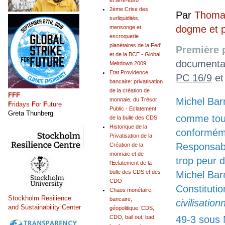
et livre-euro
2ème Crise des
Par
Thomas
surliquidités,
dogme et 
mensonge et
escroquerie
planétaires de la Fed'
Première p
et de la BCE - Global
documenta
Meltdown 2009
Etat Providence
PC 16/9
et
bancaire: privatisation
de la création de
FFF
Michel Bar
monnaie, du Trésor
F
ridays
F
or
F
uture
Public - Eclatement
Greta Thunberg
comme tou
de la bulle des CDS
Historique de la
conformémen
Privatisation de la
Responsabi
Création de la
monnaie et de
trop peur d
l'Eclatement de la
bulle des CDS et des
Michel Bar
CDO
Constitutio
Chaos monétaire,
Stockholm Resilience
bancaire,
civilisation
and Sustainability Center
géopolitique: CDS,
CDO, bail out, bad
49-3 sous 