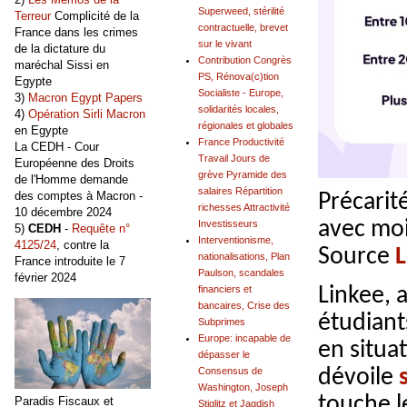
Superweed, stérilité
Terreur
Complicité de la
contractuelle, brevet
France dans les crimes
sur le vivant
de la dictature du
Contribution Congrès
maréchal Sissi en
PS, Rénova(c)tion
Egypte
Socialiste - Europe,
3)
Macron Egypt Papers
solidarités locales,
4)
Opération Sirli Macron
régionales et globales
en Egypte
France Productivité
La CEDH - Cour
Travail Jours de
Européenne des Droits
grève Pyramide des
de l'Homme demande
salaires Répartition
des comptes à Macron -
Précari
richesses Attractivité
10 décembre 2024
avec moi
Investisseurs
5)
CEDH
-
Requête n°
Interventionisme,
4125/24
, contre la
Source
L
nationalisations, Plan
France introduite le 7
Paulson, scandales
février 2024
financiers et
Linkee, 
bancaires, Crise des
étudiant
Subprimes
Europe: incapable de
en situa
dépasser le
Consensus de
dévoile
Washington, Joseph
touche l
Paradis Fiscaux et
Stiglitz et Jagdish