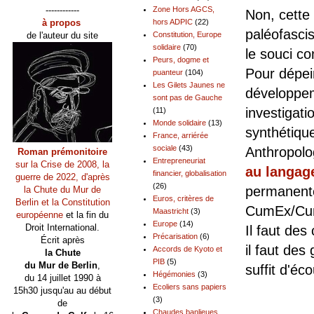
------------
Zone Hors AGCS,
Non, cette
à propos
hors ADPIC
(22)
paléofascis
de l'auteur du site
Constitution, Europe
solidaire
(70)
le souci co
Peurs, dogme et
Pour dépei
puanteur
(104)
Les Gilets Jaunes ne
développe
sont pas de Gauche
investigatio
(11)
Monde solidaire
(13)
synthétiqu
France, arriérée
sociale
(43)
Anthropolo
Roman prémonitoire
Entrepreneuriat
sur la Crise de 2008, la
au langage
financier, globalisation
guerre de 2022, d'après
(26)
permanente
la Chute du Mur de
Euros, critères de
Berlin et la Constitution
CumEx/Cum
Maastricht
(3)
européenne
et la fin du
Europe
(14)
Droit International.
Il faut des
Précarisation
(6)
Écrit après
il faut de
Accords de Kyoto et
la Chute
PIB
(5)
du Mur de Berlin
,
suffit d'éc
Hégémonies
(3)
du 14 juillet 1990 à
Ecoliers sans papiers
15h30 jusqu'au au début
Pour
(3)
de
Chaudes banlieues,