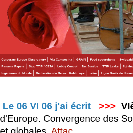
Corporate Europe Observatory
Via Campesina
GRAIN
Food sovereignty
Swissaid
Panama Papers
Stop TTIP / CETA
Lobby Control
Tax Justice
TTIP Leaks
fighti
Ingénieurs du Monde
Déclaration de Berne : Public eye
cetim
Ligue Droits de l'Ho
Le 06 VI 06 j'ai écrit
>>>
VI
d'Europe. Convergence des Solid
et globales.
Attac