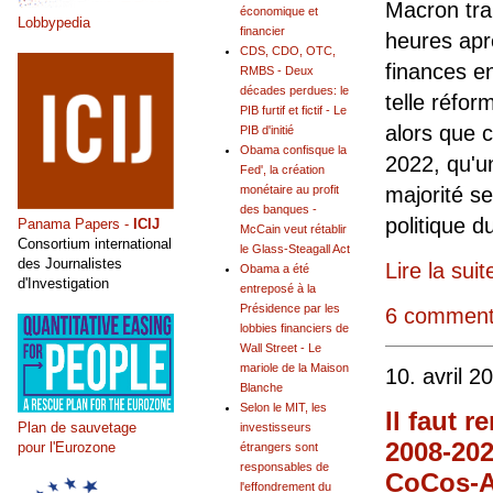
Macron tran
économique et
Lobbypedia
financier
heures apr
CDS, CDO, OTC,
finances e
RMBS - Deux
décades perdues: le
telle réfor
PIB furtif et fictif - Le
alors que 
PIB d'initié
Obama confisque la
2022, qu'u
Fed', la création
majorité se
monétaire au profit
des banques -
politique 
Panama Papers -
ICIJ
McCain veut rétablir
Consortium international
le Glass-Steagall Act
des Journalistes
Lire la suit
Obama a été
d'Investigation
entreposé à la
Présidence par les
6 comment
lobbies financiers de
Wall Street - Le
mariole de la Maison
10. avril 2
Blanche
Selon le MIT, les
Il faut 
Plan de sauvetage
investisseurs
2008-202
pour l'Eurozone
étrangers sont
responsables de
CoCos-A
l'effondrement du