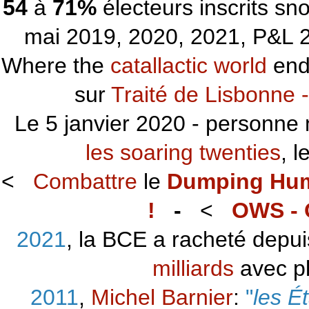
54
à
71%
électeurs inscrits s
mai 2019, 2020, 2021, P&L 2
Where the
catallactic world
ends
sur
Traité de Lisbonne -
Le 5 janvier 2020 - personne 
les soaring twenties
, 
<
Combattre
le
Dumping Hu
!
-
<
OWS - 
2021
, la BCE a racheté depu
milliards
avec p
2011
,
Michel Barnier
:
"
les É