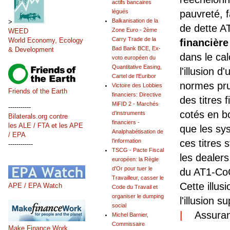
actifs bancaires
légués
pauvreté, f
Balkanisation de la
>
de dette A
Zone Euro - 2ème
WEED
Carry Trade de la
World Economy, Ecology
financière
Bad Bank BCE, Ex-
& Development
dans le ca
voto européen du
Quantitative Easing,
l'illusion 
Cartel de l'Euribor
normes pru
Victoire des Lobbies
Friends of the Earth
financiers: Directive
des titres 
MiFID 2 - Marchés
-----------
cotés en b
d’instruments
Bilaterals.org contre
financiers -
les ALE / FTA et les APE
que les sy
Analphabétisation de
/ EPA
l'information
ces titres 
------------
TSCG - Pacte Fiscal
les dealers
européen: la Règle
d'Or pour tuer le
du AT1-CoC
Travailleur, casser le
Cette illusi
APE / EPA Watch
Code du Travail et
organiser le dumping
l'illusion 
social
|
Assurant
Michel Barnier,
Commissaire
Make Finance Work