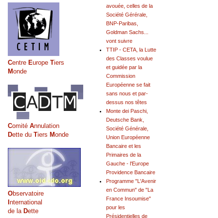
avouée, celles de la
Société Gérérale,
BNP-Paribas,
Goldman Sachs...
vont suivre
TTIP - CETA, la Lutte
des Classes voulue
C
entre
E
urope
T
iers
et guidée par la
M
onde
Commission
Européenne se fait
sans nous et par-
dessus nos têtes
Monte dei Paschi,
Deutsche Bank,
C
omité
A
nnulation
Société Générale,
D
ette du
T
iers
M
onde
Union Européenne
Bancaire et les
Primaires de la
Gauche - l'Europe
Providence Bancaire
Programme "L'Avenir
en Commun" de "La
O
bservatoire
France Insoumise"
I
nternational
pour les
de la
D
ette
Présidentielles de