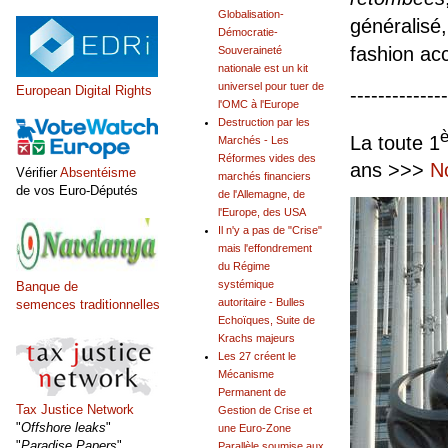
Globalisation-
généralisé,
Démocratie-
fashion acc
Souveraineté
nationale est un kit
universel pour tuer de
European Digital Rights
--------------
l'OMC à l'Europe
Destruction par les
è
La toute 1
Marchés - Les
Réformes vides des
ans >>>
N
Vérifier
Absentéisme
marchés financiers
de vos Euro-Députés
de l'Allemagne, de
l'Europe, des USA
Il n'y a pas de "Crise"
mais l'effondrement
du Régime
systémique
Banque de
autoritaire - Bulles
semences traditionnelles
Echoïques, Suite de
Krachs majeurs
Les 27 créent le
Mécanisme
Permanent de
Tax Justice Network
Gestion de Crise et
"
Offshore leaks
"
une Euro-Zone
"
Paradise Papers
"
Parallèle soumise aux