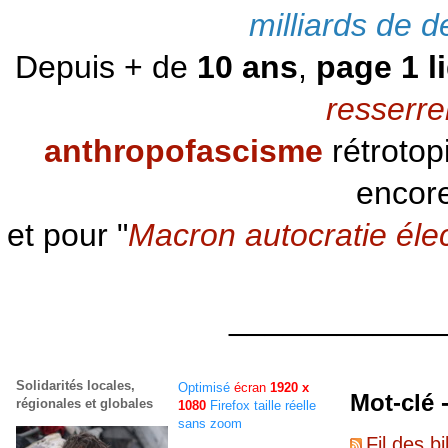
milliards de d
Depuis + de
10 ans
,
page 1 l
resserre
anthropofascisme
rétrotop
encore
et pour "
Macron autocratie éle
____________
Solidarités locales,
Optimisé
écran
1920 x
Mot-clé 
régionales et globales
1080
Firefox taille réelle
sans zoom
Fil des bi