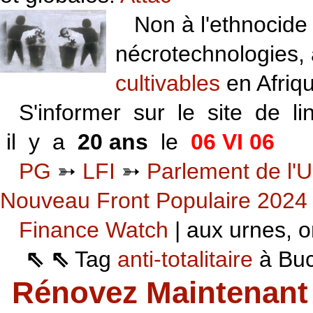
Non à l'ethnocide 
nécrotechnologies,
cultivables
en Afriq
S'informer sur le site de li
il y a
20 ans
le
06 VI 06
PG
➳
LFI
➳
Parlement de l'U
Nouveau Front Populaire 2024
Finance Watch
| aux urnes, on
⇖ ⇖
Tag
anti-totalitaire
à Buca
Rénovez Maintenant 