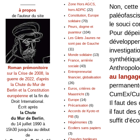
------------
Zone Hors AGCS,
Non, cette
à propos
hors ADPIC
(22)
paléofascis
de l'auteur du site
Constitution, Europe
solidaire
(70)
le souci co
Peurs, dogme et
Pour dépei
puanteur
(104)
Les Gilets Jaunes ne
développe
sont pas de Gauche
investigatio
(11)
Monde solidaire
(13)
synthétiqu
France, arriérée
sociale
(43)
Anthropolo
Roman prémonitoire
Entrepreneuriat
sur la Crise de 2008, la
au langage
financier, globalisation
guerre de 2022, d'après
(26)
permanente
la Chute du Mur de
Euros, critères de
Berlin et la Constitution
CumEx/Cum
Maastricht
(3)
européenne
et la fin du
Europe
(14)
Droit International.
Il faut des
Précarisation
(6)
Écrit après
il faut de
Accords de Kyoto et
la Chute
PIB
(5)
du Mur de Berlin
,
suffit d'éc
Hégémonies
(3)
du 14 juillet 1990 à
Ecoliers sans papiers
15h30 jusqu'au au début
Pour
(3)
de
Chaudes banlieues,