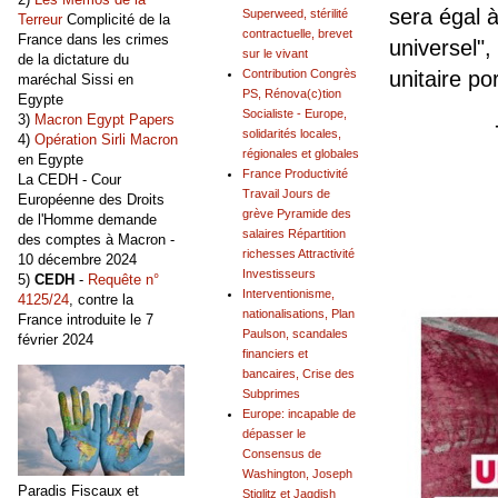
sera égal 
Superweed, stérilité
Terreur
Complicité de la
contractuelle, brevet
France dans les crimes
universel",
sur le vivant
de la dictature du
Contribution Congrès
unitaire po
maréchal Sissi en
PS, Rénova(c)tion
Egypte
Socialiste - Europe,
3)
Macron Egypt Papers
solidarités locales,
4)
Opération Sirli Macron
régionales et globales
en Egypte
France Productivité
La CEDH - Cour
Travail Jours de
Européenne des Droits
grève Pyramide des
de l'Homme demande
salaires Répartition
des comptes à Macron -
richesses Attractivité
10 décembre 2024
Investisseurs
5)
CEDH
-
Requête n°
Interventionisme,
4125/24
, contre la
nationalisations, Plan
France introduite le 7
Paulson, scandales
février 2024
financiers et
bancaires, Crise des
Subprimes
Europe: incapable de
dépasser le
Consensus de
Washington, Joseph
Paradis Fiscaux et
Stiglitz et Jagdish