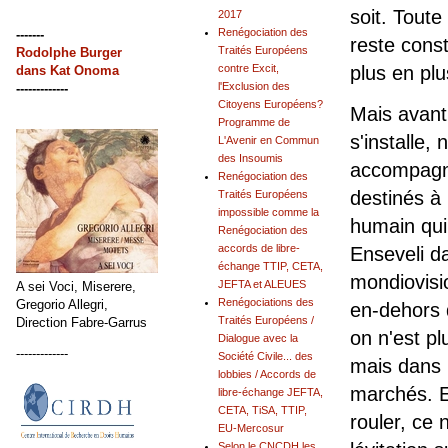
soit. Toute
2017
Renégociation des
-------
reste cons
Traités Européens
Rodolphe Burger
plus en pl
contre Excit,
dans
Kat Onoma
l'Exclusion des
-------------
Citoyens Européens?
Mais avant
Programme de
s'installe,
L'Avenir en Commun
des Insoumis
accompagn
Renégociation des
destinés à
Traités Européens
impossible comme la
humain qui
Renégociation des
accords de libre-
Enseveli d
échange TTIP, CETA,
mondiovisi
JEFTA et ALEUES
A sei Voci, Miserere,
Renégociations des
Gregorio Allegri,
en-dehors d
Traités Européens /
Direction Fabre-Garrus
on n'est pl
Dialogue avec la
-------------
Société Civile... des
mais dans l
lobbies / Accords de
marchés. Et
libre-échange JEFTA,
CETA, TiSA, TTIP,
rouler, ce n
EU-Mercosur
Selon le CNCDH les