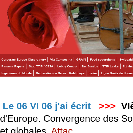
Corporate Europe Observatory
Via Campesina
GRAIN
Food sovereignty
Swissaid
Panama Papers
Stop TTIP / CETA
Lobby Control
Tax Justice
TTIP Leaks
fighti
Ingénieurs du Monde
Déclaration de Berne : Public eye
cetim
Ligue Droits de l'Ho
Le 06 VI 06 j'ai écrit
>>>
VI
d'Europe. Convergence des Solid
et globales.
Attac