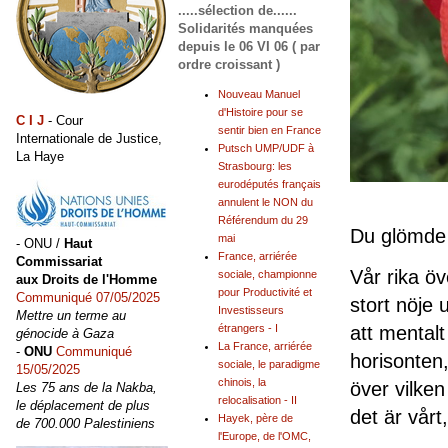
.....sélection de......
Solidarités manquées
depuis le 06 VI 06 ( par
ordre croissant )
Nouveau Manuel
d'Histoire pour se
C I J
- Cour
sentir bien en France
Internationale de Justice,
Putsch UMP/UDF à
La Haye
Strasbourg: les
eurodéputés français
annulent le NON du
Référendum du 29
Du glömde
mai
- ONU /
Haut
France, arriérée
Commissariat
Vår rika öv
sociale, championne
aux Droits de l'Homme
pour Productivité et
Communiqué 07/05/2025
stort nöje 
Investisseurs
Mettre un terme au
att mentalt
étrangers - I
génocide à Gaza
La France, arriérée
-
ONU
Communiqué
horisonten
sociale, le paradigme
15/05/2025
chinois, la
över vilken
Les 75 ans de la Nakba,
relocalisation - II
le déplacement de plus
det är vårt,
Hayek, père de
de 700.000 Palestiniens
l'Europe, de l'OMC,