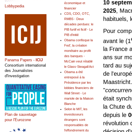
10 septem
économique et
Lobbypedia
financier
2025
, Mac
CDS, CDO, OTC,
habituels, 
RMBS - Deux
décades perdues: le
Pour compre
PIB furtif et fictif - Le
PIB d'initié
avant le (1
Obama confisque la
Fed', la création
la France a
monétaire au profit
ans sur mon
des banques -
Panama Papers -
ICIJ
McCain veut rétablir
tard au suj
Consortium international
le Glass-Steagall Act
des Journalistes
Obama a été
de l'europé
d'Investigation
entreposé à la
Maastricht. 
Présidence par les
lobbies financiers de
"
concurrenc
Wall Street - Le
était synch
mariole de la Maison
Blanche
la Chute d
Selon le MIT, les
depuis le
0
Plan de sauvetage
investisseurs
pour l'Eurozone
étrangers sont
révolution 
responsables de
décision d'
l'effondrement du