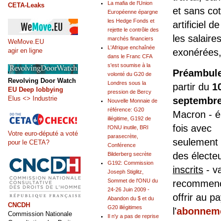
La mafia de l'Union
CETA-Leaks
et sans cot
Européenne épargne
les Hedge Fonds et
artificiel d
rejette le contrôle des
les salaire
marchés financiers
WeMove.EU
L'Afrique enchaînée
agir en ligne
exonérées,
dans le Franc CFA
s'est soumise à la
Préambul
volonté du G20 de
Revolving Door Watch
Londres sous la
partir du
1
EU Deep lobbying
pression de Bercy
Elus <> Industrie
septembre
Nouvelle Monnaie de
référence: G20
Macron - é
illégitime, G192 de
fois avec
l'ONU inutile, BRI
Votre euro-député a voté
parasecrète,
seulement
pour le CETA?
Conférence
des électe
Bilderberg secrète
G192: Commission
inscrits
- v
Joseph Stiglitz,
Sommet de l'ONU du
recommenc
24-26 Juin 2009 -
offrir au p
Abandon du $ et du
CNCDH
G20 illégitimes
l'
abonnem
Commission Nationale
Il n'y a pas de reprise