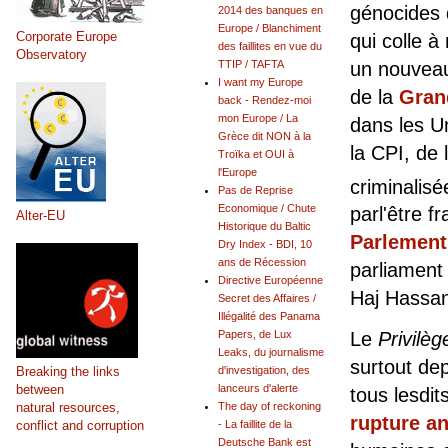
génocides 
2014 des banques en
Europe / Blanchiment
Corporate Europe
qui colle à
des faillites en vue du
Observatory
un nouveau
TTIP / TAFTA
I want my Europe
de la
Gran
back - Rendez-moi
mon Europe / La
dans les U
Grèce dit NON à la
la CPI, de 
Troïka et OUI à
l'Europe
criminalisé
Pas de Reprise
Economique / Chute
parl'être 
Alter-EU
Historique du Baltic
Parlement
Dry Index - BDI, 10
ans de Récession
parliament
Directive Européenne
Haj Hassan
Secret des Affaires /
Illégalité des Panama
Papers, de Lux
Le
Privilèg
Leaks, du journalisme
surtout dep
Breaking the links
d'investigation, des
between
lanceurs d'alerte
tous lesdits
natural resources,
The day of reckoning
rupture a
conflict and corruption
- La faillite de la
Deutsche Bank est