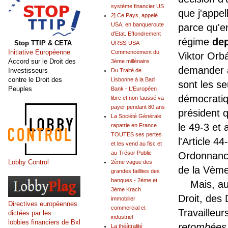
système financier US
que j'appe
2] Ce Pays, appelé
USA, en banqueroute
parce qu'e
d'Etat. Effondrement
régime
de
Stop TTIP & CETA
URSS-USA -
Initiative Européenne
Commencement du
Viktor Orb
Accord sur le Droit des
3ème millénaire
demander a
Investisseurs
Du Traité de
contre le Droit des
Lisbonne à la Bad
sont les s
Peuples
Bank - L'Européen
démocratiq
libre et non faussé va
payer pendant 80 ans
président 
La Société Générale
le 49-3 et 
rapatrie en France
TOUTES ses pertes
l'Article 44
et les vend au fisc et
au Trésor Public
Ordonnance
Lobby Control
2ème vague des
de la Vèm
grandes faillites des
banques - 2ème et
Mais, au n
3ème Krach
Droit, des
immobilier
Directives européennes
commercial et
Travailleur
dictées par les
industriel
lobbies financiers de Bxl
retombées
La théâtralité