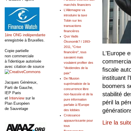
marchés financiers
L'Allemagne va
introduire la taxe
Tobin sur les
transactions
financières
1ère ONG indépendante
Quo Vadis
enregistrée à Bruxelles.
Ökonomik? / 1993-
2011, "Crise
Copie partielle
L'Europe e
financière", tous
non commerciale
savaient mais
commerciau
à l'identique autorisée
voulaient profiter des
avec citation de source
"dividendes de la
fiscale aut
paix"
instituant 
De l'illusion
Jacques Généreux,
suprématiste de la
boomers se
Parti de Gauche,
concurrence libre
IEP Paris
stabilité d
non-faussée et de la
et
Interview
sur le
pure information
péril la p
Plan Européen
parfaite à l'Europe
de Sauvetage
génération
des lobbies
Croissance
appauvrissante pour
Lire la suit
tous