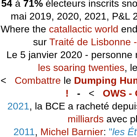
54
à
71%
électeurs inscrits s
mai 2019, 2020, 2021, P&L 2
Where the
catallactic world
ends
sur
Traité de Lisbonne -
Le 5 janvier 2020 - personne 
les soaring twenties
, 
<
Combattre
le
Dumping Hu
!
-
<
OWS - 
2021
, la BCE a racheté depu
milliards
avec p
2011
,
Michel Barnier
:
"
les É