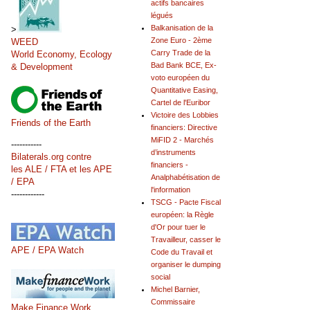
actifs bancaires
légués
Balkanisation de la
>
Zone Euro - 2ème
WEED
Carry Trade de la
World Economy, Ecology
Bad Bank BCE, Ex-
& Development
voto européen du
Quantitative Easing,
Cartel de l'Euribor
Victoire des Lobbies
Friends of the Earth
financiers: Directive
MiFID 2 - Marchés
-----------
d’instruments
Bilaterals.org contre
financiers -
les ALE / FTA et les APE
Analphabétisation de
/ EPA
l'information
------------
TSCG - Pacte Fiscal
européen: la Règle
d'Or pour tuer le
Travailleur, casser le
APE / EPA Watch
Code du Travail et
organiser le dumping
social
Michel Barnier,
Commissaire
Make Finance Work