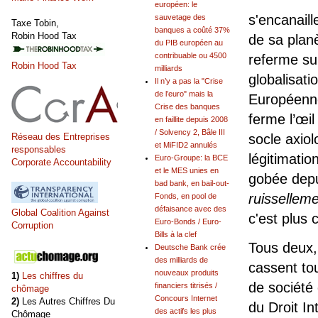
européen: le
s'encanaill
sauvetage des
Taxe Tobin,
banques a coûté 37%
Robin Hood Tax
de sa planè
du PIB européen au
contribuable ou 4500
referme sur
Robin Hood Tax
milliards
globalisat
Il n’y a pas la "Crise
de l’euro" mais la
Européenne,
Crise des banques
ferme l’œil
en faillite depuis 2008
/ Solvency 2, Bâle III
Réseau des Entreprises
socle axio
et MiFID2 annulés
responsables
légitimatio
Euro-Groupe: la BCE
Corporate Accountability
et le MES unies en
gobée depu
bad bank, en bail-out-
ruisselleme
Fonds, en pool de
défaisance avec des
Global Coalition Against
c'est plus 
Euro-Bonds / Euro-
Corruption
Bills à la clef
Tous deux,
Deutsche Bank crée
des milliards de
cassent to
nouveaux produits
1)
Les chiffres du
de société 
financiers titrisés /
chômage
Concours Internet
2)
Les Autres Chiffres Du
du Droit In
des actifs les plus
Chômage