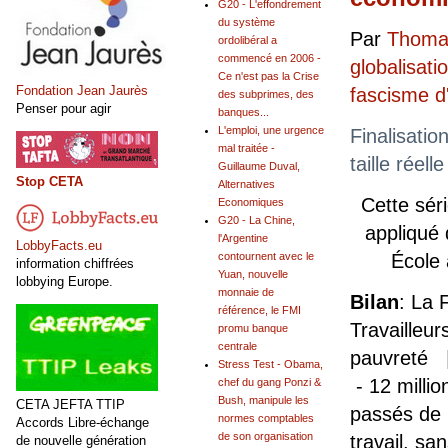
G20 - L'effondrement
du système
Par
Thomas
ordolibéral a
commencé en 2006 -
globalisati
Ce n'est pas la Crise
Fondation Jean Jaurès
fascisme 
des subprimes, des
Penser pour agir
banques...
L'emploi, une urgence
Finalisatio
mal traitée -
taille réel
Guillaume Duval,
Stop CETA
Alternatives
Cette sér
Economiques
G20 - La Chine,
appliqué
l'Argentine
LobbyFacts.eu
contournent avec le
École
information chiffrées
Yuan, nouvelle
lobbying Europe.
monnaie de
Bilan
: La 
référence, le FMI
Travailleur
promu banque
centrale
pauvreté |
Stress Test - Obama,
- 12 milli
chef du gang Ponzi &
Bush, manipule les
CETA JEFTA TTIP
passés de 
normes comptables
Accords Libre-échange
de son organisation
travail, sa
de nouvelle génération