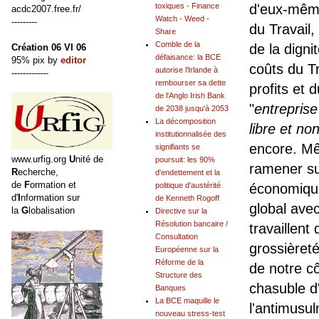
d'eux-même
toxiques - Finance
acdc2007.free.fr/
Watch - Weed -
---------
du Travail
Share
Comble de la
de la digni
Création 06 VI 06
défaisance: la BCE
95% pix by
editor
coûts du Tr
autorise l'Irlande à
-------------
rembourser sa dette
profits et 
de l'Anglo Irish Bank
"
entreprise
de 2038 jusqu'à 2053
La décomposition
libre et no
institutionnalisée des
encore. Mê
signifiants se
www.urfig.org
U
nité de
poursuit: les 90%
ramener sur
R
echerche,
d'endettement et la
de
F
ormation et
économique
politique d'austérité
d'
I
nformation sur
de Kenneth Rogoff
global ave
la
G
lobalisation
Directive sur la
Résolution bancaire /
travaillen
Consultation
grossièreté
Européenne sur la
Réforme de la
de notre cô
Structure des
chasuble 
Banques
La BCE maquille le
l'antimusu
nouveau stress-test