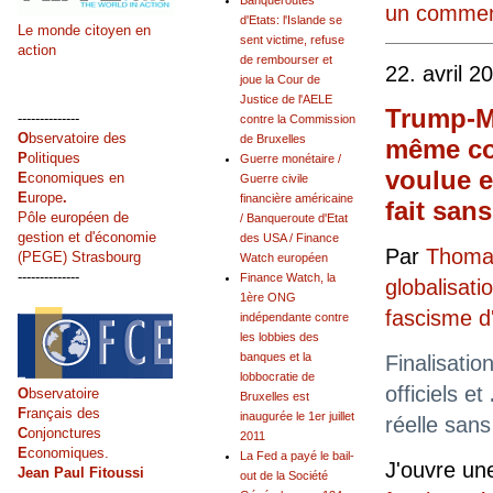
Banqueroutes
un commen
d'Etats: l'Islande se
Le monde citoyen en
sent victime, refuse
action
de rembourser et
22. avril 2
joue la Cour de
Justice de l'AELE
Trump-M
--------------
contre la Commission
O
bservatoire des
de Bruxelles
même com
P
olitiques
Guerre monétaire /
voulue 
E
conomiques en
Guerre civile
E
urope
.
financière américaine
fait san
Pôle européen de
/ Banqueroute d'Etat
gestion et d'économie
des USA / Finance
Par
Thomas
(PEGE) Strasbourg
Watch européen
--------------
Finance Watch, la
globalisati
1ère ONG
fascisme 
indépendante contre
les lobbies des
banques et la
Finalisatio
lobbocratie de
officiels et
O
bservatoire
Bruxelles est
F
rançais des
inaugurée le 1er juillet
réelle san
C
onjonctures
2011
E
conomiques.
La Fed a payé le bail-
J'ouvre un
Jean Paul Fitoussi
out de la Société