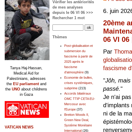
Vérifier les antériorités
de mes analyses
6. juin 202
depuis le 06 VI 06 >>>
Rechercher 1 mot
20ème an
Maintena
Thèmes
06 VI 06
Post-globalisation et
Par
Thomas
submersion du
fascisme à partir de
globalisati
2025 après le
fascisme 
fascisme
Tanya Haj-Hassan,
d'atmosphère
(9)
Medical Aid for
Economie de bulles,
Palestinians, adresses
"
Jôh, mais
crises systémiques,
the
EU parliament
and
passé.
"
subprime
(213)
the
UNO
about childrens
Accords bilatéraux
in Gaza
Je n'ai pa
OMC TTIP CETA EU-
d'implants
Mercosur avec
l'Europe
(37)
ni de la ma
Bretton Woods II,
Green New Deal,
épistémolog
Système Monétaire
VATICAN NEWS
renverseme
International
(26)