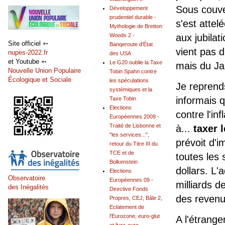
Sous couve
Développement
prudentiel durable -
s'est attel
Mythologie de Bretton
Woods 2 -
aux jubilat
Site officiel ➳
Banqeroute d'État
vient pas 
nupes-2022.fr
des USA
et Youtube ➳
Le G20 oublie la Taxe
mais du Ja
Nouvelle Union Populaire
Tobin Spahn contre
Écologique et Sociale
les spéculations
Je reprend
systémiques et la
informais q
Taxe Tobin
Elections
contre l'in
Européennes 2009 -
Traité de Lisbonne et
à...
taxer 
"les services...",
prévoit d'
retour du Titre III du
TCE et de
toutes les 
Bolkenstein
dollars. L'
Elections
Observatoire
Européennes 09 -
milliards d
des Inégalités
Directive Fonds
des revenu
Propres, CEJ, Bâle 2,
Eclatement de
l'Eurozone, euro-glut
A l'étrange