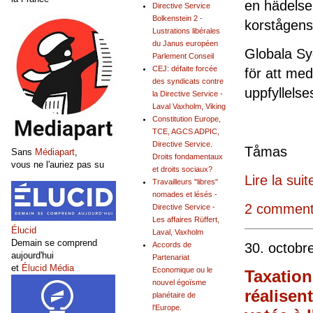
en hädelse 
Directive Service
Bolkenstein 2 -
korstågens
Lustrations libérales
du Janus européen
Globala Sy
Parlement Conseil
CEJ: défaite forcée
för att med
des syndicats contre
upp
la Directive Service -
Laval Vaxholm, Viking
Constitution Europe,
TCE, AGCS ADPIC,
Directive Service.
Tå
Sans
Médiapart
,
Droits fondamentaux
vous ne l'auriez pas su
et droits sociaux?
Lire la suit
Travailleurs "libres"
nomades et lésés -
2 comment
Directive Service -
Les affaires Rüffert,
Élucid
Laval, Vaxholm
Demain se comprend
30. octobr
Accords de
aujourd'hui
Partenariat
et
Élucid Média
Economique ou le
Taxation
nouvel égoïsme
réalisen
planétaire de
l'Europe.