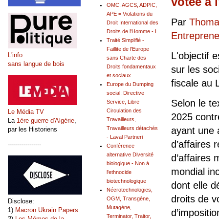
votée à 
OMC, AGCS, ADPIC,
APE = Violations du
Par
Thomas
Droit International des
Droits de l'Homme - I
Entrepreneu
Traité Simplifié -
Faillite de l'Europe
L'objectif 
L'info
sans Charte des
sans langue de bois
Droits fondamentaux
sur les soc
et sociaux
fiscale au
Europe du Dumping
social: Directive
Selon le te
Service, Libre
Circulation des
Le Média TV
2025 contr
Travailleurs,
La
1ère guerre d'Algérie
,
Travailleurs détachés
ayant une 
par les Historiens
- Laval Partneri
d’affaires 
-----------------
Conférence
alternative Diversité
d’affaires 
biologique - Non à
mondial inc
l'ethnocide
biotechnologique
dont elle d
Nécrotechnologies,
droits de v
OGM, Transgène,
Disclose:
Mutagène,
1)
Macron Ukrain Papers
d’impositi
Terminator, Traitor,
2)
Les Mémos de la