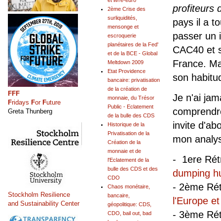
et livre-euro
profiteurs 
2ème Crise des
surliquidités,
pays il a t
mensonge et
passer un i
escroquerie
planétaires de la Fed'
CAC40 et s
et de la BCE - Global
France. Ma
Meltdown 2009
Etat Providence
son habitu
bancaire: privatisation
de la création de
FFF
Je n'ai ja
monnaie, du Trésor
F
ridays
F
or
F
uture
Public - Eclatement
comprendre
Greta Thunberg
de la bulle des CDS
invite d'ab
Historique de la
Privatisation de la
mon analy
Création de la
monnaie et de
- 1ere Rét
l'Eclatement de la
bulle des CDS et des
dumping hu
CDO
- 2ème Ré
Chaos monétaire,
Stockholm Resilience
bancaire,
l'Europe et
and Sustainability Center
géopolitique: CDS,
- 3ème Ré
CDO, bail out, bad