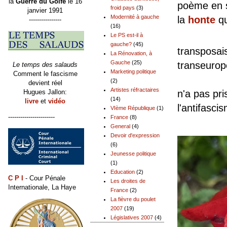
la
Guerre du Golfe
le 16
poème en s
froid pays
(3)
janvier 1991
Modernité à gauche
la
honte
qu
----------------
(16)
Mais l
Le PS est-il à
gauche?
(45)
transposais
La Rénovation, à
Gauche
(25)
transeur
Le temps des salauds
Marketing politique
Comment le fascisme
Depuis 
(2)
devient réel
Artistes réfractaires
Hugues Jallon:
n'a pas pri
(14)
livre
et
vidéo
l'antifasci
VIème République
(1)
-----------------------
France
(8)
General
(4)
Devoir d'expression
(6)
Jeunesse politique
(1)
Education
(2)
C P I
- Cour Pénale
Les droites de
Internationale, La Haye
France
(2)
La fièvre du poulet
2007
(19)
Législatives 2007
(4)