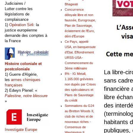
Judiciaires /
Bhagwati
Lutter contre les
Concurrence
législations de
déloyale libre et non
complaisance
faussée, Eurogroupe,
1)
Opération Sirli
: la
Plan de Sauvetage,
justice européenne
éclatement de l'Euro,
demande des comptes à
déni d'Europe
la France
Ce Pays, appelé
USA, en banqueroute
d'Etat. Effondrement
URSS-USA -
Commencement du
Histoire coloniale et
3ème millénaire
postcoloniale
La libre-ci
8% - IG Metall,
1) Guerre d'Algérie,
1.165.000 grévistes
sans cadre 
les
armes chimiques
non dupés par Crises
françaises
financière
des spéculateurs et
2) Edwyn Plenel: «
Plans de Sauvetage
Palestine, notre blessure
libre écha
du crédit
»
des interd
Sommations du G24
au Bretton Woods II,
(terminolo
club de riches et de
habitants 
nouveaux riches -
Consensus de
publiques,
Investigate Europe
Washington II