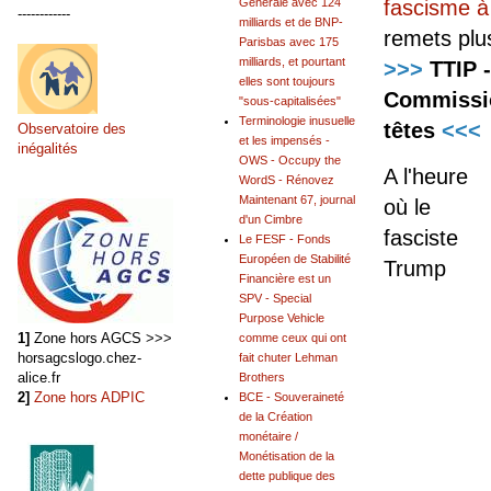
Générale avec 124
fascisme à
------------
milliards et de BNP-
remets pl
Parisbas avec 175
milliards, et pourtant
>>>
TTIP 
elles sont toujours
Commissio
"sous-capitalisées"
Terminologie inusuelle
têtes
<<<
Observatoire des
et les impensés -
inégalités
OWS - Occupy the
A l'heure
WordS - Rénovez
Maintenant 67, journal
où le
d'un Cimbre
fasciste
Le FESF - Fonds
Européen de Stabilité
Trump
Financière est un
SPV - Special
Purpose Vehicle
1]
Zone hors AGCS >>>
comme ceux qui ont
horsagcslogo.chez-
fait chuter Lehman
alice.fr
Brothers
2]
Zone hors ADPIC
BCE - Souveraineté
de la Création
monétaire /
Monétisation de la
dette publique des