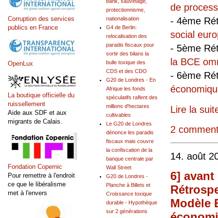
bank, sauvetage,
de process
protectionnisme,
Corruption des services
nationalisation
- 4ème Ré
publics en France
G4 de Berlin:
social eur
relocalisation des
paradis fiscaux pour
- 5ème Ré
sortir des bilans la
la BCE omn
bulle toxique des
OpenLux
CDS et des CDO
- 6ème Ré
G20 de Londres - En
économique 
Afrique les fonds
La boutique officielle du
spéculatifs raflent des
ruissellement
millions d'hectares
Lire la suit
Aide aux SDF et aux
cultivables
migrants de Calais.
Le G20 de Londres
2 comment
dénonce les paradis
fiscaux mais couvre
la confiscation de la
14. août 2
banque centrale par
Fondation Copernic
Wall Street
6] avant
Pour remettre à l'endroit
G20 de Londres -
ce que le libéralisme
Planche à Billets et
Rétrospe
met à l'envers
Croissance toxique
Modèle E
durable - Hypothèque
sur 2 générations
économiq