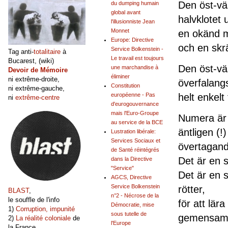
Den öst-väs
du dumping humain
global avant
halvklotet 
l'illusionniste Jean
Monnet
en okänd m
Europe: Directive
och en skrä
Service Bolkenstein -
Tag anti-
totalitaire
à
Le travail est toujours
Bucarest, (wiki)
Den öst-vä
une marchandise à
Devoir de Mémoire
éliminer
ni extrême-droite,
överfalangs
Constitution
ni extrême-gauche,
helt enkelt 
européenne - Pas
ni
extrême-centre
d'eurogouvernance
mais l'Euro-Groupe
Numera är 
au service de la BCE
äntligen (!
Lustration libérale:
Services Sociaux et
övertagand
de Santé réintégrés
Det är en s
dans la Directive
"Service"
Det är en s
AGCS, Directive
Service Bolkenstein
rötter,
BLAST
,
n°2 - Nécrose de la
le souffle de l'info
för att lär
Démocratie, mise
1)
Corruption, impunité
sous tutelle de
gemensamm
2)
La réalité coloniale
de
l'Europe
la France