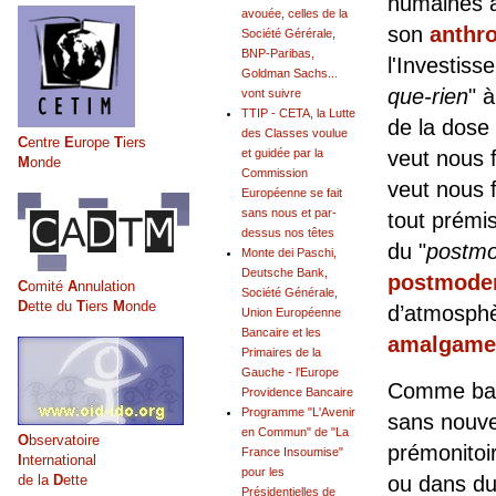
humaines a
avouée, celles de la
son
anthr
Société Gérérale,
BNP-Paribas,
l'Investiss
Goldman Sachs...
que-rien
" 
vont suivre
TTIP - CETA, la Lutte
de la dose 
des Classes voulue
C
entre
E
urope
T
iers
et guidée par la
veut nous 
M
onde
Commission
veut nous f
Européenne se fait
sans nous et par-
tout prémis
dessus nos têtes
du "
postm
Monte dei Paschi,
Deutsche Bank,
postmode
C
omité
A
nnulation
Société Générale,
D
ette du
T
iers
M
onde
d’atmosphè
Union Européenne
Bancaire et les
amalgame
Primaires de la
Gauche - l'Europe
Comme base
Providence Bancaire
Programme "L'Avenir
sans nouve
en Commun" de "La
O
bservatoire
prémonitoi
France Insoumise"
I
nternational
pour les
de la
D
ette
ou dans du 
Présidentielles de