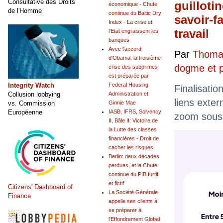
Consultative des Droits
guillotin
économique - Chute
de l'Homme
continue du Baltic Dry
savoir-fa
Index - La crise et
travail
l'Etat engraissent les
banques
Avec l'accord
Par
Thomas
d'Obama, la troisième
dogme et 
crise des subprimes
est préparée par
Integrity Watch
Federal Housing
Finalisatio
Collusion lobbying
Administration et
liens exter
vs. Commission
Ginnie Mae
Européenne
IASB, IFRS, Solvency
zoom sous 
II, Bâle II: Victoire de
la Lutte des classes
financières - Droit de
cacher les risques
Berlin: deux décades
perdues, et la Chute
continue du PIB furtif
et fictif
Citizens' Dashboard of
La Société Générale
Finance
appelle ses clients à
se préparer à
l'Effondrement Global