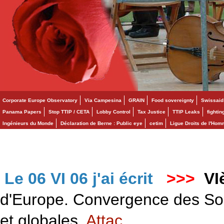
Corporate Europe Observatory
Via Campesina
GRAIN
Food sovereignty
Swissaid
Panama Papers
Stop TTIP / CETA
Lobby Control
Tax Justice
TTIP Leaks
fighti
Ingénieurs du Monde
Déclaration de Berne : Public eye
cetim
Ligue Droits de l'Ho
Le 06 VI 06 j'ai écrit
>>>
VI
d'Europe. Convergence des Solid
et globales.
Attac