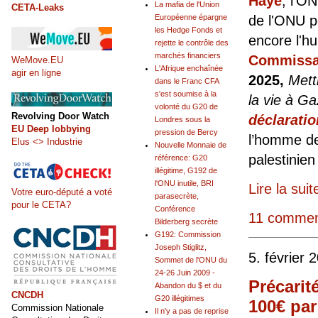
Haye
, l'O
La mafia de l'Union
CETA-Leaks
Européenne épargne
de l'ONU 
les Hedge Fonds et
encore l'h
rejette le contrôle des
marchés financiers
Commissar
WeMove.EU
L'Afrique enchaînée
agir en ligne
2025,
Mett
dans le Franc CFA
s'est soumise à la
la vie à 
volonté du G20 de
Revolving Door Watch
déclarati
Londres sous la
EU Deep lobbying
pression de Bercy
l’homme des
Elus <> Industrie
Nouvelle Monnaie de
palestinien
référence: G20
illégitime, G192 de
l'ONU inutile, BRI
Lire la suit
Votre euro-député a voté
parasecrète,
pour le CETA?
Conférence
11 commen
Bilderberg secrète
G192: Commission
Joseph Stiglitz,
5. février 
Sommet de l'ONU du
24-26 Juin 2009 -
Précarit
Abandon du $ et du
CNCDH
G20 illégitimes
100€ par
Commission Nationale
Il n'y a pas de reprise