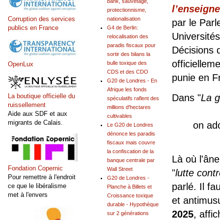
bank, sauvetage,
l’enseign
protectionnisme,
Corruption des services
nationalisation
par le Par
publics en France
G4 de Berlin:
Université
relocalisation des
paradis fiscaux pour
Décisions 
sortir des bilans la
officielleme
bulle toxique des
OpenLux
CDS et des CDO
punie en F
G20 de Londres - En
Afrique les fonds
Dans "
La g
La boutique officielle du
spéculatifs raflent des
ruissellement
millions d'hectares
Aide aux SDF et aux
cultivables
migrants de Calais.
on ado
Le G20 de Londres
dénonce les paradis
fiscaux mais couvre
la confiscation de la
Là où l'âne
banque centrale par
Fondation Copernic
Wall Street
"
lutte cont
Pour remettre à l'endroit
G20 de Londres -
parlé. Il f
ce que le libéralisme
Planche à Billets et
met à l'envers
Croissance toxique
et antimusu
durable - Hypothèque
2025
, affi
sur 2 générations