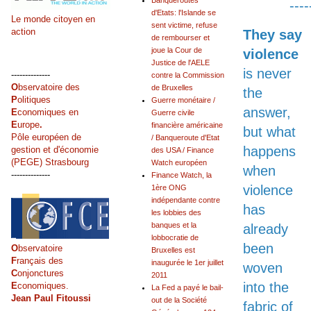
Banqueroutes
----
d'Etats: l'Islande se
Le monde citoyen en
sent victime, refuse
action
They say
de rembourser et
joue la Cour de
violence
Justice de l'AELE
is never
--------------
contre la Commission
O
bservatoire des
de Bruxelles
the
P
olitiques
Guerre monétaire /
answer,
E
conomiques en
Guerre civile
E
urope
.
financière américaine
but what
Pôle européen de
/ Banqueroute d'Etat
happens
gestion et d'économie
des USA / Finance
(PEGE) Strasbourg
Watch européen
when
--------------
Finance Watch, la
violence
1ère ONG
indépendante contre
has
les lobbies des
banques et la
already
lobbocratie de
been
O
bservatoire
Bruxelles est
F
rançais des
inaugurée le 1er juillet
woven
C
onjonctures
2011
into the
E
conomiques.
La Fed a payé le bail-
Jean Paul Fitoussi
out de la Société
fabric of