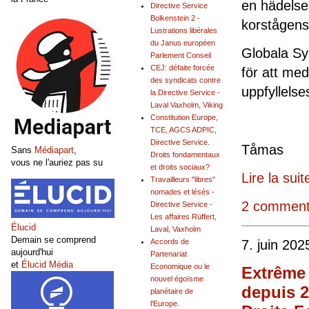
en hädelse 
Directive Service
Bolkenstein 2 -
korstågens
Lustrations libérales
du Janus européen
Globala Sy
Parlement Conseil
CEJ: défaite forcée
för att med
des syndicats contre
upp
la Directive Service -
Laval Vaxholm, Viking
Constitution Europe,
TCE, AGCS ADPIC,
Directive Service.
Tå
Sans
Médiapart
,
Droits fondamentaux
vous ne l'auriez pas su
et droits sociaux?
Lire la suit
Travailleurs "libres"
nomades et lésés -
2 comment
Directive Service -
Les affaires Rüffert,
Élucid
Laval, Vaxholm
Demain se comprend
7. juin 202
Accords de
aujourd'hui
Partenariat
et
Élucid Média
Economique ou le
Extrême 
nouvel égoïsme
depuis 20
planétaire de
l'Europe.