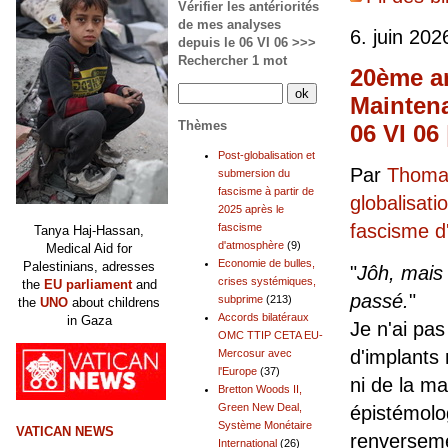
Vérifier les antériorités
de mes analyses
6. juin 202
depuis le 06 VI 06 >>>
Rechercher 1 mot
20ème an
Maintena
Thèmes
06 VI 06
Post-globalisation et
Par
Thomas
submersion du
fascisme à partir de
globalisati
2025 après le
fascisme 
fascisme
Tanya Haj-Hassan,
d'atmosphère
(9)
Medical Aid for
Economie de bulles,
Palestinians, adresses
"
Jôh, mais
crises systémiques,
the
EU parliament
and
passé.
"
subprime
(213)
the
UNO
about childrens
Accords bilatéraux
in Gaza
Je n'ai pa
OMC TTIP CETA EU-
d'implants
Mercosur avec
l'Europe
(37)
ni de la ma
Bretton Woods II,
Green New Deal,
épistémolog
Système Monétaire
VATICAN NEWS
renverseme
International
(26)