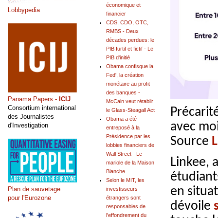
économique et
Lobbypedia
financier
CDS, CDO, OTC,
RMBS - Deux
décades perdues: le
PIB furtif et fictif - Le
PIB d'initié
Obama confisque la
Fed', la création
monétaire au profit
des banques -
Panama Papers -
ICIJ
McCain veut rétablir
Consortium international
Précari
le Glass-Steagall Act
des Journalistes
Obama a été
avec moi
d'Investigation
entreposé à la
Présidence par les
Source
L
lobbies financiers de
Wall Street - Le
Linkee, 
mariole de la Maison
Blanche
étudiant
Selon le MIT, les
en situa
Plan de sauvetage
investisseurs
pour l'Eurozone
étrangers sont
dévoile
responsables de
l'effondrement du