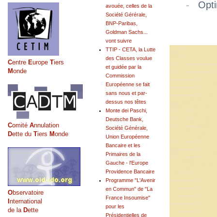
-
Opt
avouée, celles de la
Société Gérérale,
BNP-Paribas,
Goldman Sachs...
vont suivre
TTIP - CETA, la Lutte
des Classes voulue
C
entre
E
urope
T
iers
et guidée par la
M
onde
Commission
Européenne se fait
sans nous et par-
dessus nos têtes
Monte dei Paschi,
Deutsche Bank,
C
omité
A
nnulation
Société Générale,
D
ette du
T
iers
M
onde
Union Européenne
Bancaire et les
Primaires de la
Gauche - l'Europe
Providence Bancaire
Programme "L'Avenir
en Commun" de "La
O
bservatoire
France Insoumise"
I
nternational
pour les
de la
D
ette
Présidentielles de