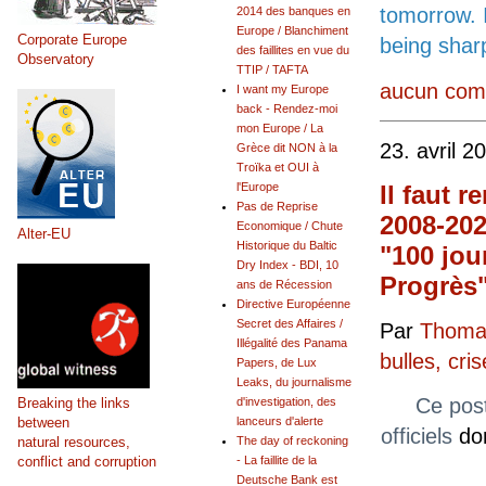
tomorrow. I
2014 des banques en
Europe / Blanchiment
Corporate Europe
being shar
des faillites en vue du
Observatory
TTIP / TAFTA
aucun com
I want my Europe
back - Rendez-moi
mon Europe / La
23. avril 2
Grèce dit NON à la
Troïka et OUI à
Il faut 
l'Europe
Pas de Reprise
2008-202
Economique / Chute
Alter-EU
Historique du Baltic
"100 jou
Dry Index - BDI, 10
Progrès"
ans de Récession
Directive Européenne
Secret des Affaires /
Par
Thomas
Illégalité des Panama
bulles, cr
Papers, de Lux
Leaks, du journalisme
Ce pos
Breaking the links
d'investigation, des
between
lanceurs d'alerte
officiels
don
natural resources,
The day of reckoning
conflict and corruption
- La faillite de la
Deutsche Bank est