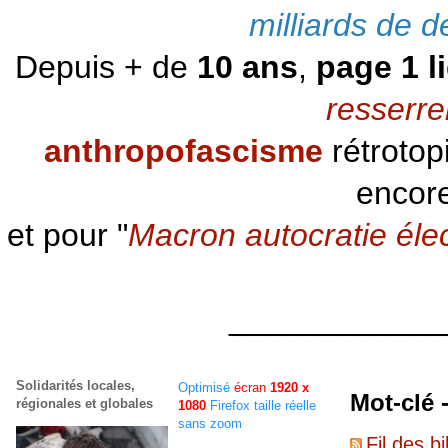
milliards de d
Depuis + de
10 ans
,
page 1 l
resserre
anthropofascisme
rétrotop
encore
et pour "
Macron autocratie éle
____________
Solidarités locales,
Optimisé
écran
1920 x
Mot-clé 
régionales et globales
1080
Firefox taille réelle
sans zoom
Fil des bi