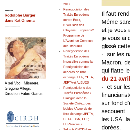
2017
Renégociation des
-------
Il faut ren
Traités Européens
Rodolphe Burger
contre Excit,
dans
Kat Onoma
Même sans 
l'Exclusion des
-------------
et je vous a
Citoyens Européens?
Programme de
je vous ai
L'Avenir en Commun
glissé cette
des Insoumis
Renégociation des
- sur les n
Traités Européens
Macron, de
impossible comme la
Renégociation des
qui flatte l
accords de libre-
échange TTIP, CETA,
du 21 avri
JEFTA et ALEUES
A sei Voci, Miserere,
- et sur le
Renégociations des
Gregorio Allegri,
Traités Européens /
Direction Fabre-Garrus
financiaris
Dialogue avec la
sur fond d'
-------------
Société Civile... des
lobbies / Accords de
secouent
libre-échange JEFTA,
les USA, la
CETA, TiSA, TTIP,
EU-Mercosur
dorées.
Selon le CNCDH les