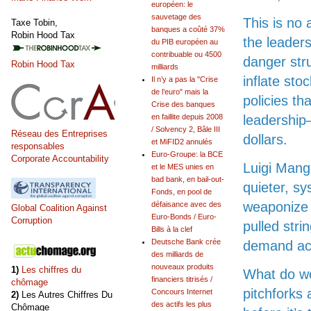
européen: le
sauvetage des
This is no
Taxe Tobin,
banques a coûté 37%
Robin Hood Tax
the leader
du PIB européen au
contribuable ou 4500
danger str
Robin Hood Tax
milliards
inflate sto
Il n’y a pas la "Crise
de l’euro" mais la
policies th
Crise des banques
leadership—
en faillite depuis 2008
/ Solvency 2, Bâle III
Réseau des Entreprises
dollars.
et MiFID2 annulés
responsables
Euro-Groupe: la BCE
Corporate Accountability
Luigi Mang
et le MES unies en
bad bank, en bail-out-
quieter, s
Fonds, en pool de
weaponize 
défaisance avec des
Global Coalition Against
Euro-Bonds / Euro-
Corruption
pulled stri
Bills à la clef
Deutsche Bank crée
demand acc
des milliards de
nouveaux produits
1)
Les chiffres du
What do we
financiers titrisés /
chômage
pitchforks
Concours Internet
2)
Les Autres Chiffres Du
des actifs les plus
Chômage