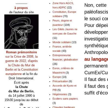
------------
Zone Hors AGCS,
Non, cette
à propos
hors ADPIC
(22)
paléofascis
de l'auteur du site
Constitution, Europe
solidaire
(70)
le souci co
Peurs, dogme et
Pour dépei
puanteur
(104)
Les Gilets Jaunes ne
développe
sont pas de Gauche
investigatio
(11)
Monde solidaire
(13)
synthétiqu
France, arriérée
sociale
(43)
Anthropolo
Roman prémonitoire
Entrepreneuriat
sur la Crise de 2008, la
au langage
financier, globalisation
guerre de 2022, d'après
(26)
permanente
la Chute du Mur de
Euros, critères de
Berlin et la Constitution
CumEx/Cum
Maastricht
(3)
européenne
et la fin du
Europe
(14)
Droit International.
Il faut des
Précarisation
(6)
Écrit après
il faut de
Accords de Kyoto et
la Chute
PIB
(5)
du Mur de Berlin
,
suffit d'éc
Hégémonies
(3)
du 14 juillet 1990 à
Ecoliers sans papiers
15h30 jusqu'au au début
Pour
(3)
de
Chaudes banlieues,