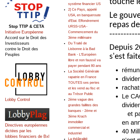
touche l
système financier US
2] Ce Pays, appelé
Le gouve
USA, en banqueroute
d'Etat. Effondrement
repas de
Stop TTIP & CETA
URSS-USA -
Initiative Européenne
----------
Commencement du
Accord sur le Droit des
3ème millénaire
Investisseurs
Du Traité de
Depuis 2
contre le Droit des
Lisbonne à la Bad
Peuples
s'est fai
Bank - L'Européen
libre et non faussé va
payer pendant 80 ans
rémuné
La Société Générale
rapatrie en France
divide
TOUTES ses pertes
rachat
et les vend au fisc et
au Trésor Public
Le CAC
Lobby Control
2ème vague des
divide
grandes faillites des
banques - 2ème et
et pas
3ème Krach
en an
immobilier
Directives européennes
commercial et
40 Mil
dictées par les
industriel
lobbies financiers de Bxl
n'ont 
La théâtralité