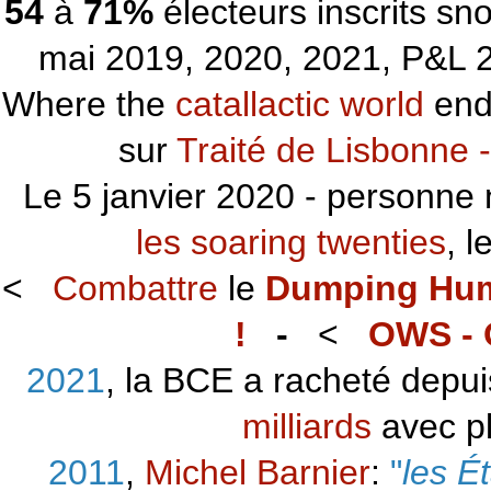
54
à
71%
électeurs inscrits s
mai 2019, 2020, 2021, P&L 2
Where the
catallactic world
ends
sur
Traité de Lisbonne -
Le 5 janvier 2020 - personne 
les soaring twenties
, 
<
Combattre
le
Dumping Hu
!
-
<
OWS - 
2021
, la BCE a racheté depu
milliards
avec p
2011
,
Michel Barnier
:
"
les É