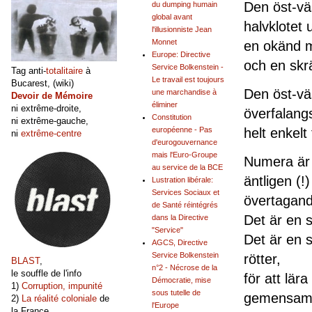
Den öst-väs
du dumping humain
global avant
halvklotet 
l'illusionniste Jean
Monnet
en okänd m
Europe: Directive
och en skrä
Service Bolkenstein -
Tag anti-
totalitaire
à
Le travail est toujours
Bucarest, (wiki)
Den öst-vä
une marchandise à
Devoir de Mémoire
éliminer
ni extrême-droite,
överfalangs
Constitution
ni extrême-gauche,
helt enkelt 
européenne - Pas
ni
extrême-centre
d'eurogouvernance
mais l'Euro-Groupe
Numera är 
au service de la BCE
äntligen (!
Lustration libérale:
Services Sociaux et
övertagand
de Santé réintégrés
Det är en s
dans la Directive
"Service"
Det är en s
AGCS, Directive
Service Bolkenstein
rötter,
BLAST
,
n°2 - Nécrose de la
le souffle de l'info
för att lär
Démocratie, mise
1)
Corruption, impunité
sous tutelle de
gemensamm
2)
La réalité coloniale
de
l'Europe
la France