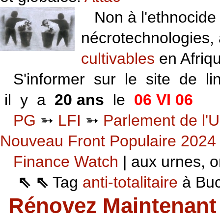
Non à l'ethnocide 
nécrotechnologies,
cultivables
en Afriq
S'informer sur le site de li
il y a
20 ans
le
06 VI 06
PG
➳
LFI
➳
Parlement de l'U
Nouveau Front Populaire 2024
Finance Watch
| aux urnes, on
⇖ ⇖
Tag
anti-totalitaire
à Buca
Rénovez Maintenant 