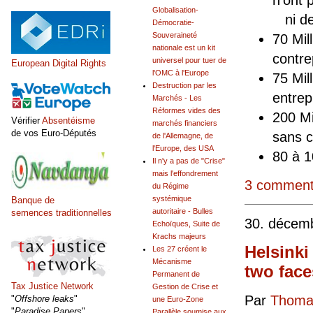
Globalisation-
ni de 
Démocratie-
Souveraineté
70 Mil
nationale est un kit
contre
universel pour tuer de
European Digital Rights
l'OMC à l'Europe
75 Mil
Destruction par les
entrep
Marchés - Les
Réformes vides des
200 Mi
Vérifier
Absentéisme
marchés financiers
de vos Euro-Députés
sans c
de l'Allemagne, de
l'Europe, des USA
80 à 1
Il n'y a pas de "Crise"
mais l'effondrement
3 comment
du Régime
systémique
Banque de
autoritaire - Bulles
semences traditionnelles
30. décem
Echoïques, Suite de
Krachs majeurs
Helsink
Les 27 créent le
Mécanisme
two face
Permanent de
Tax Justice Network
Gestion de Crise et
Par
Thomas
"
Offshore leaks
"
une Euro-Zone
"
Paradise Papers
"
Parallèle soumise aux