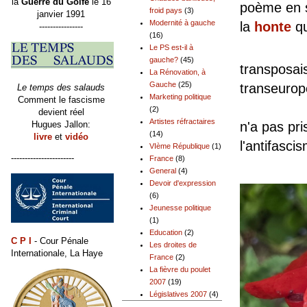
la
Guerre du Golfe
le 16
poème en s
froid pays
(3)
janvier 1991
Modernité à gauche
la
honte
qu
----------------
(16)
Mais l
Le PS est-il à
gauche?
(45)
transposais
La Rénovation, à
Gauche
(25)
transeur
Le temps des salauds
Marketing politique
Comment le fascisme
Depuis 
(2)
devient réel
Artistes réfractaires
Hugues Jallon:
n'a pas pri
(14)
livre
et
vidéo
l'antifasci
VIème République
(1)
-----------------------
France
(8)
General
(4)
Devoir d'expression
(6)
Jeunesse politique
(1)
Education
(2)
C P I
- Cour Pénale
Les droites de
Internationale, La Haye
France
(2)
La fièvre du poulet
2007
(19)
Législatives 2007
(4)