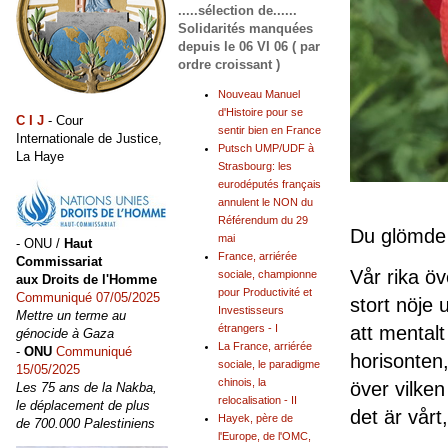
.....sélection de......
Solidarités manquées
depuis le 06 VI 06 ( par
ordre croissant )
Nouveau Manuel
d'Histoire pour se
C I J
- Cour
sentir bien en France
Internationale de Justice,
Putsch UMP/UDF à
La Haye
Strasbourg: les
eurodéputés français
annulent le NON du
Référendum du 29
Du glömde
mai
- ONU /
Haut
France, arriérée
Commissariat
Vår rika öv
sociale, championne
aux Droits de l'Homme
pour Productivité et
Communiqué 07/05/2025
stort nöje 
Investisseurs
Mettre un terme au
att mentalt
étrangers - I
génocide à Gaza
La France, arriérée
-
ONU
Communiqué
horisonten
sociale, le paradigme
15/05/2025
chinois, la
över vilken
Les 75 ans de la Nakba,
relocalisation - II
le déplacement de plus
det är vårt,
Hayek, père de
de 700.000 Palestiniens
l'Europe, de l'OMC,