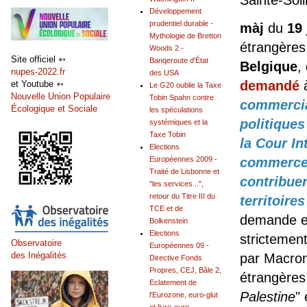
Sainte-Sol
Développement
prudentiel durable -
màj
du
19 
Mythologie de Bretton
étrangères
Woods 2 -
Site officiel ➳
Banqeroute d'État
Belgique
,
nupes-2022.fr
des USA
demandé
à
et Youtube ➳
Le G20 oublie la Taxe
Nouvelle Union Populaire
Tobin Spahn contre
commercia
Écologique et Sociale
les spéculations
politiques
systémiques et la
Taxe Tobin
la Cour In
Elections
Européennes 2009 -
commerce 
Traité de Lisbonne et
contribuen
"les services...",
retour du Titre III du
territoire
TCE et de
demande et
Bolkenstein
Elections
strictement
Observatoire
Européennes 09 -
des Inégalités
par Macron,
Directive Fonds
Propres, CEJ, Bâle 2,
étrangères
Eclatement de
Palestine
"
l'Eurozone, euro-glut