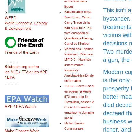
actifs bancaires
légués
This isn’t 
Balkanisation de la
>
bystander.
Zone Euro - 2ème
WEED
Carry Trade de la
World Economy, Ecology
treatments,
Bad Bank BCE, Ex-
& Development
voto européen du
victims wit
Quantitative Easing,
decisions m
Cartel de l'Euribor
Victoire des Lobbies
Two murder
Friends of the Earth
financiers: Directive
a gun, the 
MiFID 2 - Marchés
-----------
d’instruments
Bilaterals.org contre
financiers -
Modern capi
les ALE / FTA et les APE
Analphabétisation de
/ EPA
is the only
l'information
------------
TSCG - Pacte Fiscal
prosperity 
européen: la Règle
better mea
d'Or pour tuer le
Travailleur, casser le
died decad
APE / EPA Watch
Code du Travail et
decreed tha
organiser le dumping
social
business wa
Michel Barnier,
richer, and
Commissaire
Make Finance Work