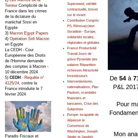
Superweed, stérilité
Terreur
Complicité de la
contractuelle, brevet
France dans les crimes
sur le vivant
de la dictature du
Contribution Congrès
maréchal Sissi en
PS, Rénova(c)tion
Egypte
Socialiste - Europe,
3)
Macron Egypt Papers
solidarités locales,
4)
Opération Sirli Macron
régionales et globales
en Egypte
France Productivité
La CEDH - Cour
Travail Jours de
Européenne des Droits
grève Pyramide des
de l'Homme demande
salaires Répartition
des comptes à Macron -
richesses Attractivité
10 décembre 2024
Investisseurs
De
54
à
7
5)
CEDH
-
Requête n°
Interventionisme,
4125/24
, contre la
P&L 2017
nationalisations, Plan
France introduite le 7
Paulson, scandales
février 2024
financiers et
Pour ma 
bancaires, Crise des
Subprimes
Fondamenta
Europe: incapable de
dépasser le
Consensus de
Washington, Joseph
Mon ana
Paradis Fiscaux et
Stiglitz et Jagdish