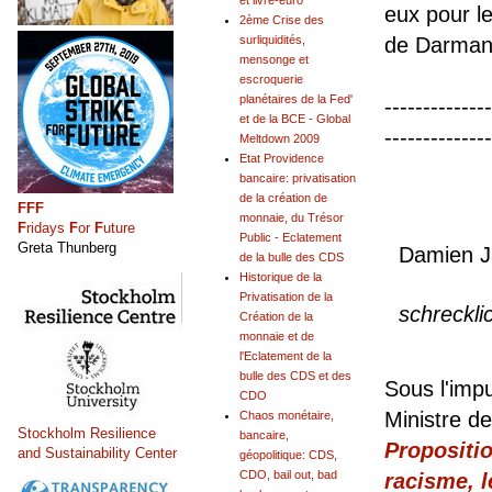
et livre-euro
eux pour l
2ème Crise des
surliquidités,
de Darmani
mensonge et
------
escroquerie
planétaires de la Fed'
--------------
et de la BCE - Global
--------------
Meltdown 2009
Etat Providence
bancaire: privatisation
de la création de
FFF
monnaie, du Trésor
Ph
F
ridays
F
or
F
uture
Public - Eclatement
Greta Thunberg
Damien J
de la bulle des CDS
Historique de la
>
Privatisation de la
schreckli
Création de la
monnaie et de
l'Eclatement de la
bulle des CDS et des
Sous l'imp
CDO
Ministre de
Chaos monétaire,
Stockholm Resilience
bancaire,
Propositio
and Sustainability Center
géopolitique: CDS,
CDO, bail out, bad
racisme, l