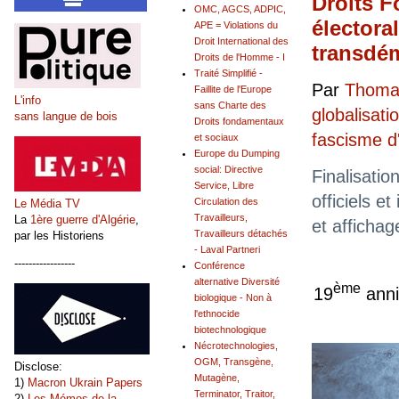
Droits F
OMC, AGCS, ADPIC,
électora
APE = Violations du
Droit International des
transdé
Droits de l'Homme - I
Traité Simplifié -
Par
Thomas
Faillite de l'Europe
L'info
sans Charte des
globalisati
sans langue de bois
Droits fondamentaux
fascisme 
et sociaux
Europe du Dumping
social: Directive
Finalisatio
Service, Libre
officiels et
Circulation des
Le Média TV
Travailleurs,
La
1ère guerre d'Algérie
,
et affichag
Travailleurs détachés
par les Historiens
- Laval Partneri
-----------------
Conférence
alternative Diversité
ème
19
anni
biologique - Non à
l'ethnocide
biotechnologique
Nécrotechnologies,
OGM, Transgène,
Disclose:
Mutagène,
1)
Macron Ukrain Papers
Terminator, Traitor,
2)
Les Mémos de la