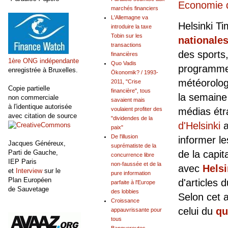
Economie d
marchés financiers
L'Allemagne va
Helsinki Ti
introduire la taxe
Tobin sur les
nationales
transactions
des sports,
financières
1ère ONG indépendante
Quo Vadis
programme 
enregistrée à Bruxelles.
Ökonomik? / 1993-
météorolog
2011, "Crise
Copie partielle
financière", tous
la semaine 
non commerciale
savaient mais
à l'identique autorisée
voulaient profiter des
médias étr
avec citation de source
"dividendes de la
d'Helsinki
a
paix"
De l'illusion
informer le
Jacques Généreux,
suprématiste de la
Parti de Gauche,
de la capit
concurrence libre
IEP Paris
non-faussée et de la
avec
Hels
et
Interview
sur le
pure information
Plan Européen
d'articles 
parfaite à l'Europe
de Sauvetage
des lobbies
Selon cet a
Croissance
celui du
qu
appauvrissante pour
tous