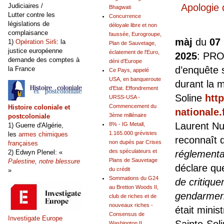
Apologie 
Judiciaires /
Bhagwati
Lutter contre les
Concurrence
législations de
déloyale libre et non
complaisance
faussée, Eurogroupe,
màj
du
07
1)
Opération Sirli
: la
Plan de Sauvetage,
justice européenne
éclatement de l'Euro,
2025
: PR
demande des comptes à
déni d'Europe
d’enquête s
la France
Ce Pays, appelé
USA, en banqueroute
durant la 
d'Etat. Effondrement
Soline
htt
URSS-USA -
Commencement du
Histoire coloniale et
nationale.
3ème millénaire
postcoloniale
Laurent Nu
8% - IG Metall,
1) Guerre d'Algérie,
1.165.000 grévistes
les
armes chimiques
reconnaît 
non dupés par Crises
françaises
des spéculateurs et
réglementa
2) Edwyn Plenel: «
Plans de Sauvetage
Palestine, notre blessure
déclare qu
du crédit
»
Sommations du G24
de critique
au Bretton Woods II,
gendarmer
club de riches et de
nouveaux riches -
était minis
Consensus de
Investigate Europe
Washington II