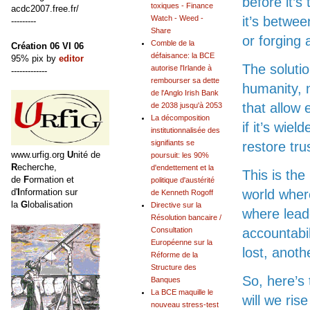
before it’s
toxiques - Finance
acdc2007.free.fr/
Watch - Weed -
it’s betwee
---------
Share
or forging 
Comble de la
Création 06 VI 06
défaisance: la BCE
95% pix by
editor
The solutio
autorise l'Irlande à
-------------
rembourser sa dette
humanity, n
de l'Anglo Irish Bank
that allow 
de 2038 jusqu'à 2053
La décomposition
if it’s wie
institutionnalisée des
signifiants se
restore tru
www.urfig.org
U
nité de
poursuit: les 90%
R
echerche,
d'endettement et la
This is th
de
F
ormation et
politique d'austérité
d'
I
nformation sur
world wher
de Kenneth Rogoff
la
G
lobalisation
Directive sur la
where lead
Résolution bancaire /
Consultation
accountabil
Européenne sur la
lost, anoth
Réforme de la
Structure des
So, here’s 
Banques
La BCE maquille le
will we ris
nouveau stress-test