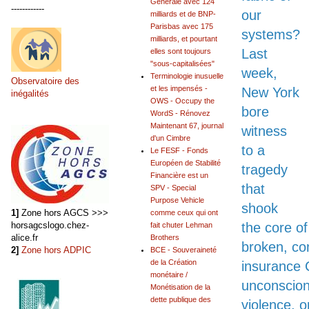
Générale avec 124
------------
our
milliards et de BNP-
Parisbas avec 175
systems?
milliards, et pourtant
Last
elles sont toujours
"sous-capitalisées"
week,
Terminologie inusuelle
Observatoire des
et les impensés -
New York
inégalités
OWS - Occupy the
bore
WordS - Rénovez
Maintenant 67, journal
witness
d'un Cimbre
to a
Le FESF - Fonds
Européen de Stabilité
tragedy
Financière est un
that
SPV - Special
Purpose Vehicle
shook
1]
Zone hors AGCS >>>
comme ceux qui ont
the core o
horsagcslogo.chez-
fait chuter Lehman
alice.fr
Brothers
broken, com
2]
Zone hors ADPIC
BCE - Souveraineté
de la Création
insurance 
monétaire /
unconsciona
Monétisation de la
dette publique des
violence, o