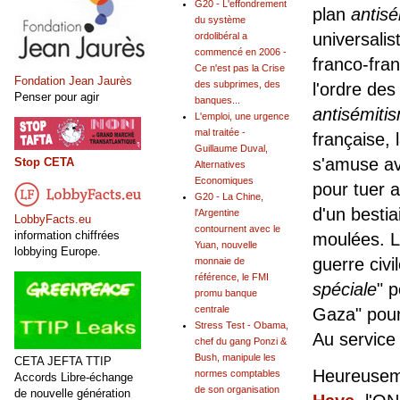
G20 - L'effondrement
plan
antis
du système
universalis
ordolibéral a
commencé en 2006 -
franco-fran
Ce n'est pas la Crise
Fondation Jean Jaurès
des subprimes, des
l'ordre des
Penser pour agir
banques...
antisémiti
L'emploi, une urgence
mal traitée -
française, 
Guillaume Duval,
s'amuse ave
Stop CETA
Alternatives
Economiques
pour tuer 
G20 - La Chine,
d'un bestia
l'Argentine
LobbyFacts.eu
contournent avec le
information chiffrées
moulées. Le
Yuan, nouvelle
lobbying Europe.
guerre civ
monnaie de
référence, le FMI
spéciale
" p
promu banque
centrale
Gaza" pour 
Stress Test - Obama,
Au service
chef du gang Ponzi &
Bush, manipule les
CETA JEFTA TTIP
Heureuse
normes comptables
Accords Libre-échange
de son organisation
de nouvelle génération