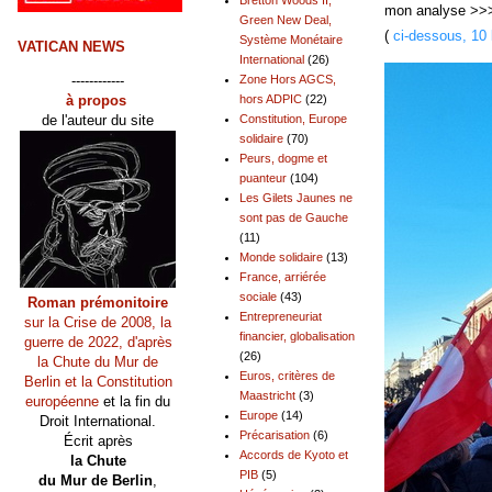
mon analyse >
Green New Deal,
(
ci-dessous, 10 
Système Monétaire
VATICAN NEWS
International
(26)
------------
Zone Hors AGCS,
à propos
hors ADPIC
(22)
de l'auteur du site
Constitution, Europe
solidaire
(70)
Peurs, dogme et
puanteur
(104)
Les Gilets Jaunes ne
sont pas de Gauche
(11)
Monde solidaire
(13)
France, arriérée
sociale
(43)
Roman prémonitoire
Entrepreneuriat
sur la Crise de 2008, la
financier, globalisation
guerre de 2022, d'après
(26)
la Chute du Mur de
Euros, critères de
Berlin et la Constitution
Maastricht
(3)
européenne
et la fin du
Europe
(14)
Droit International.
Précarisation
(6)
Écrit après
Accords de Kyoto et
la Chute
PIB
(5)
du Mur de Berlin
,