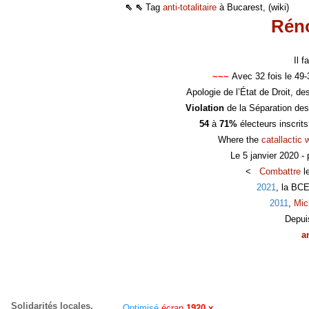
⇖ ⇖
Tag
anti-totalitaire
à Bucarest, (wiki)
Réno
Il 
~~~
Avec 32 fois le 49
Apologie de l’État de Droit, d
Violation
de la Séparation des
54
à
71%
électeurs inscrit
Where the
catallactic 
Le 5 janvier 2020 -
<
Combattre
l
2021
, la BC
2011
,
Mic
Depui
a
Solidarités locales,
Optimisé
écran
1920 x