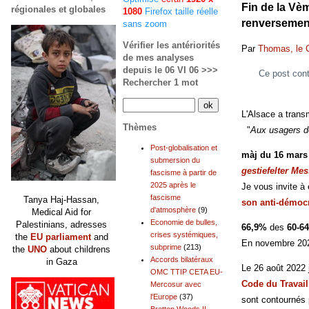
Fin de la Vè
régionales et globales
1080
Firefox taille réelle
renversemen
sans zoom
Vérifier les antériorités
Par
Thomas, le 
de mes analyses
depuis le 06 VI 06 >>>
Ce post con
Rechercher 1 mot
L'Alsace a tran
Thèmes
"
Aux usagers de 
Post-globalisation et
màj du 16 mars
submersion du
gestiefelter Mes
fascisme à partir de
2025 après le
Je vous invite à
fascisme
Tanya Haj-Hassan,
son anti-démocr
d'atmosphère
(9)
Medical Aid for
Economie de bulles,
Palestinians, adresses
66,9%
des
60-6
crises systémiques,
the
EU parliament
and
En novembre 2022
subprime
(213)
the
UNO
about childrens
Accords bilatéraux
in Gaza
Le 26 août 2022 j
OMC TTIP CETA EU-
Code du Travail
Mercosur avec
l'Europe
(37)
sont contournés
Bretton Woods II,