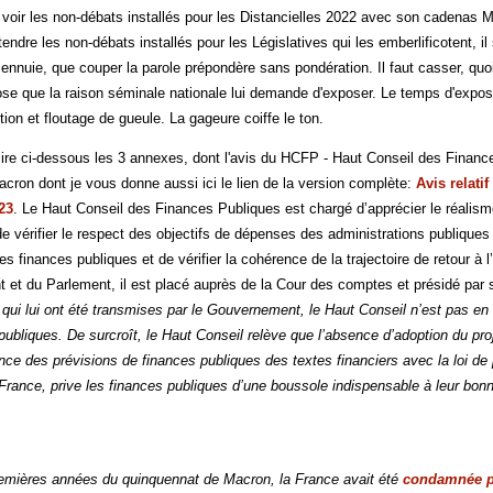
voir les non-débats installés pour les Distancielles 2022 avec son cadenas 
tendre les non-débats installés pour les Législatives qui les emberlificotent, 
ennuie, que couper la parole prépondère sans pondération. Il faut casser, quoi 
se que la raison séminale nationale lui demande d'exposer. Le temps d'exposi
tion et floutage de gueule. La gageure coiffe le ton.
 lire ci-dessous les 3 annexes, dont l'avis du HCFP - Haut Conseil des Finan
ron dont je vous donne aussi ici le lien de la version complète:
Avis relati
23
. Le Haut Conseil des Finances Publiques est chargé d’apprécier le réali
vérifier le respect des objectifs de dépenses des administrations publiques a
s finances publiques et de vérifier la cohérence de la trajectoire de retour 
et du Parlement, il est placé auprès de la Cour des comptes et présidé par 
 qui lui ont été transmises par le Gouvernement, le Haut Conseil n’est pas en
 publiques. De surcroît, le Haut Conseil relève que l’absence d’adoption du pr
rence des prévisions de finances publiques des textes financiers avec la loi 
rance, prive les finances publiques d’une boussole indispensable à leur bonne 
emières années du quinquennat de Macron, la France avait été
condamnée p