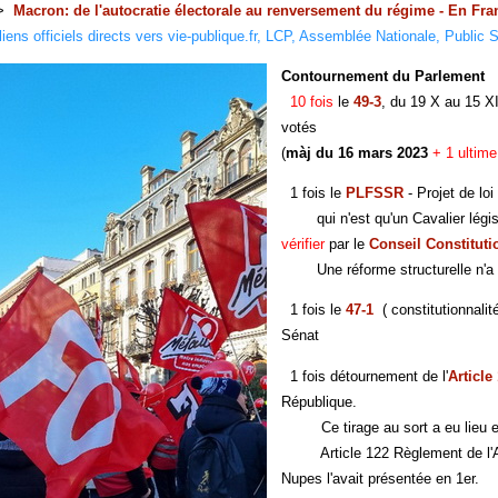
>>
Macron: de l'autocratie électorale au renversement du régime - En Fra
liens officiels directs vers vie-publique.fr, LCP, Assemblée Nationale, Publi
Contournement du Parlement
p
10 fois
le
49-3
, du 19 X au 15 X
votés
(
màj du 16 mars 2023
+ 1 ultime
1 fois le
PLFSSR
- Projet de loi
qui n'est qu'un Cavalier législat
vérifier
par le
Conseil Constituti
Une réforme structurelle n'a rie
1 fois le
47-1
( constitutionnalit
Sénat
1 fois détournement de l'
Article
République.
Ce tirage au sort a eu lieu entr
Article 122 Règlement de l'Asse
Nupes l'avait présentée en 1er.