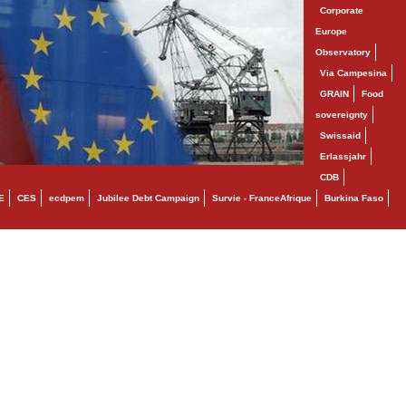
Corporate
Europe
Observatory
Via Campesina
GRAIN
Food
sovereignty
Swissaid
Erlassjahr
CDB
E
CES
ecdpem
Jubilee Debt Campaign
Survie - FranceAfrique
Burkina Faso