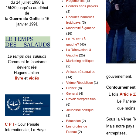
Hégémonies
(3)
du 14 juillet 1990 à
Ecoliers sans papiers
15h30 jusqu'au au début
(3)
de
Chaudes banlieues,
la
Guerre du Golfe
le 16
froid pays
(3)
janvier 1991
Modernité à gauche
----------------
(16)
Le PS est-il à
gauche?
(45)
La Rénovation, à
Gauche
(25)
Le temps des salauds
Marketing politique
Comment le fascisme
(2)
devient réel
Artistes réfractaires
Hugues Jallon:
gouvernement.
(14)
livre
et
vidéo
VIème République
(1)
Contournement 
-----------------------
France
(8)
General
(4)
1 fois
Article 1
Devoir d'expression
Le Parlement n'a
(6)
que moins de 3% 
Jeunesse politique
(1)
Sous la Vème Répu
Education
(2)
C P I
- Cour Pénale
Mais notre pays 
Les droites de
Internationale, La Haye
France
(2)
entreprises.