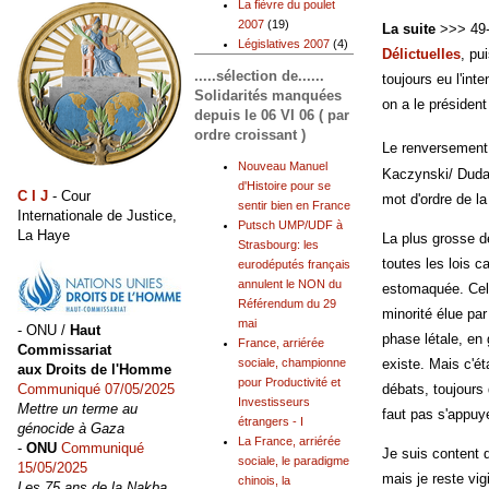
La fièvre du poulet
2007
(19)
La suite
>>> 49-3
Législatives 2007
(4)
Délictuelles
, pu
.....sélection de......
toujours eu l'int
Solidarités manquées
on a le présiden
depuis le 06 VI 06 ( par
ordre croissant )
Le renversement
Nouveau Manuel
Kaczynski/ Duda 
d'Histoire pour se
C I J
- Cour
mot d'ordre de la
sentir bien en France
Internationale de Justice,
Putsch UMP/UDF à
La Haye
La plus grosse d
Strasbourg: les
toutes les lois c
eurodéputés français
annulent le NON du
estomaquée. Celu
Référendum du 29
minorité élue par
mai
- ONU /
Haut
phase létale, en 
France, arriérée
Commissariat
existe. Mais c'ét
sociale, championne
aux Droits de l'Homme
pour Productivité et
Communiqué 07/05/2025
débats, toujours 
Investisseurs
Mettre un terme au
faut pas s'appuye
étrangers - I
génocide à Gaza
La France, arriérée
-
ONU
Communiqué
Je suis content 
sociale, le paradigme
15/05/2025
mais je reste vig
chinois, la
Les 75 ans de la Nakba,