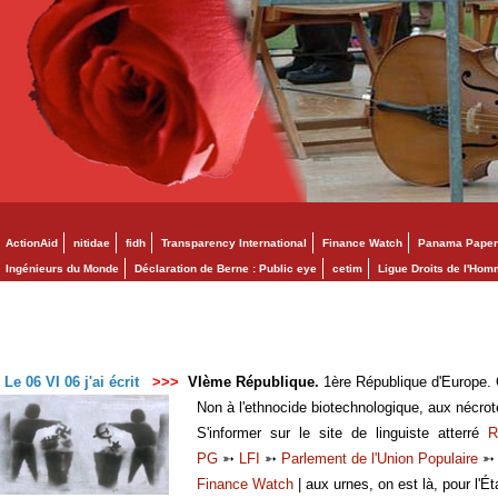
ActionAid
nitidae
fidh
Transparency International
Finance Watch
Panama Paper
Ingénieurs du Monde
Déclaration de Berne : Public eye
cetim
Ligue Droits de l'Ho
Le 06 VI 06 j'ai écrit
>>>
VIème République.
1ère République d'Europe. C
Non à l'ethnocide biotechnologique, aux nécro
S'informer sur le site de linguiste atterré
R
PG
➳
LFI
➳
Parlement de l'Union Populaire
Finance Watch
| aux urnes, on est là, pour l'Ét