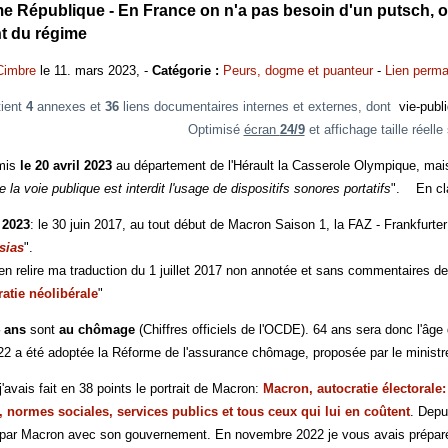
me République - En France on n'a pas besoin d'un putsch, on
t du régime
Cimbre
le 11. mars 2023, -
Catégorie :
Peurs, dogme et puanteur
-
Lien perm
tient
4
annexes et
36
liens documentaires internes et externes, dont
vie-publ
Optimisé
écran
24/9
et affichage taille réel
smis
le 20 avril 2023
au département de l'Hérault la Casserole Olympique, mais
la voie publique est interdit l'usage de dispositifs sonores portatifs
". En cla
 2023
: le 30 juin 2017, au tout début de Macron Saison 1, la FAZ - Frankfurter
sias
".
 en relire ma traduction du 1 juillet 2017 non annotée et sans commentaires d
atie néolibérale
"
4 ans
sont
au chômage
(Chiffres officiels de l'OCDE). 64 ans sera donc l'â
 a été adoptée la Réforme de l'assurance chômage, proposée par le ministre 
'avais fait en 38 points le portrait de Macron:
Macron, autocratie électorale:
, normes sociales, services publics et tous ceux qui lui en coûtent
. Depu
 par Macron avec son gouvernement. En novembre 2022 je vous avais préparé