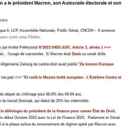
 a le président Macron, son Autocratie électorale et son
anent
ique.fr, LCP, Assemblée Nationale, Public Sénat, CNCDH
+
6 annexes
le sans zoom sous Firefox
.
 par Arrêté Préfectoral
N°2023.04DS.0187, Article 3, alinéa 1
>>>
ir... l'usage de casseroles. Si Macron était
Dada
ce serait drôle.
 Allgemeine Zeitung de centre-droit avait publié "
Da kommt Europas
e ma part >>> "
Et voilà le Messie botté européen - L'Extrême Centre et
ge du départ du chômage pour 66,9% des 60-64 ans.
du travail Dussopt, qui réduit de 25% les indemnités.
 la téléologie du président de la finance pour casser État de Droit,
is début Octobre 2022 avec la Loi de Finance 2023, Parlement et Sénat
 à la phase active du renversement de régime opéré par Macron avec