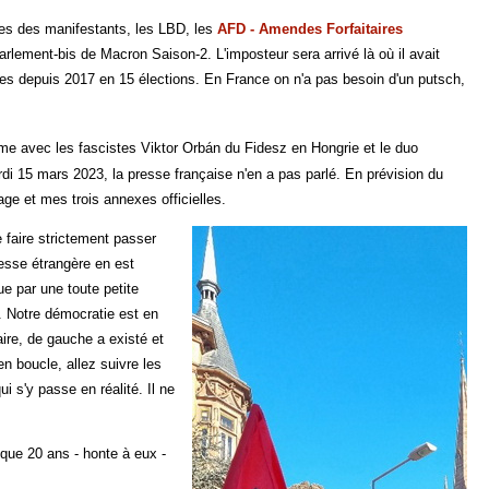
es des manifestants, les LBD, les
AFD - Amendes Forfaitaires
arlement-bis de Macron Saison-2. L'imposteur sera arrivé là où il avait
istes depuis 2017 en 15 élections. En France on n'a pas besoin d'un putsch,
e avec les fascistes Viktor Orbán du Fidesz en Hongrie et le duo
i 15 mars 2023, la presse française n'en a pas parlé. En prévision du
age et mes trois annexes officielles.
e faire strictement passer
presse étrangère en est
e par une toute petite
). Notre démocratie est en
aire, de gauche a existé et
en boucle, allez suivre les
 s'y passe en réalité. Il ne
sque 20 ans - honte à eux -