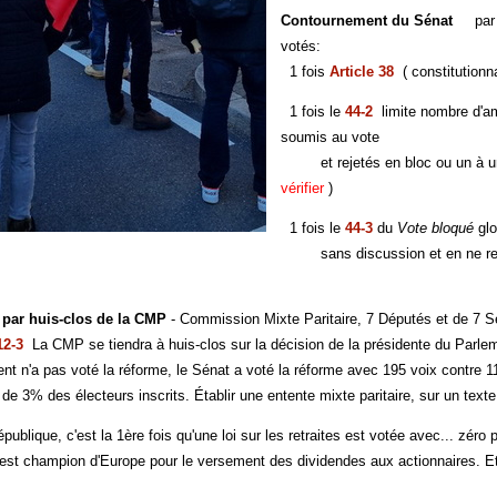
Contournement du Sénat
par 
votés:
1 fois
Article 38
( constitutionna
1 fois le
44-2
limite nombre d'am
soumis au vote
et rejetés en bloc ou un à un sa
vérifier
)
1 fois le
44-3
du
Vote bloqué
glo
sans discussion et en ne rete
par huis-clos de la CMP
- Commission Mixte Paritaire, 7 Députés et de 7 S
12-3
La CMP se tiendra à huis-clos sur la décision de la présidente du Parlem
 pas voté la réforme, le Sénat a voté la réforme avec 195 voix contre 112,
des électeurs inscrits. Établir une entente mixte paritaire, sur un texte 
blique, c'est la 1ère fois qu'une loi sur les retraites est votée avec... zéro pa
est champion d'Europe pour le versement des dividendes aux actionnaires. Et 