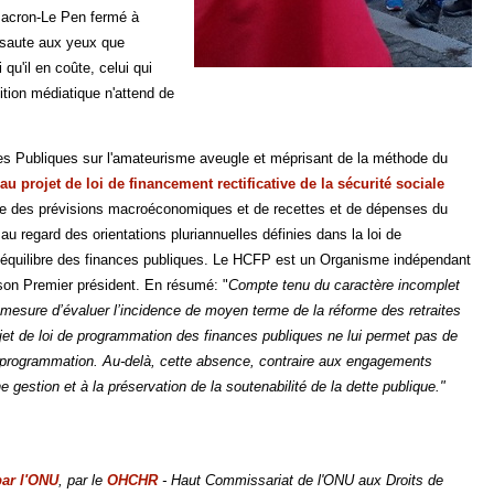
Macron-Le Pen fermé à
il saute aux yeux que
qu'il en coûte, celui qui
tion médiatique n'attend de
ces Publiques sur l'amateurisme aveugle et méprisant de la méthode du
f au projet de loi de financement rectificative de la sécurité sociale
sme des prévisions macroéconomiques et de recettes et de dépenses du
u regard des orientations pluriannuelles définies dans la loi de
à l’équilibre des finances publiques. Le HCFP est un Organisme indépendant
son Premier président. En résumé: "
Compte tenu du caractère incomplet
 mesure d’évaluer l’incidence de moyen terme de la réforme des retraites
ojet de loi de programmation des finances publiques ne lui permet pas de
de programmation. Au-delà, cette absence, contraire aux engagements
gestion et à la préservation de la soutenabilité de la dette publique."
ar l'ONU
, par le
OHCHR
- Haut Commissariat de l'ONU aux Droits de