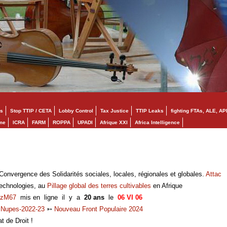
s
Stop TTIP / CETA
Lobby Control
Tax Justice
TTIP Leaks
fighting FTAs, ALE, AP
mme
ICRA
FARM
ROPPA
UPADI
Afrique XXI
Africa Intelligence
onvergence des Solidarités sociales, locales, régionales et globales.
Attac
technologies, au
Pillage global des terres cultivables
en Afrique
zM67
mis en ligne il y a
20 ans
le
06 VI 06
➳
Nupes-2022-23
➳
Nouveau Front Populaire 2024
at de Droit !