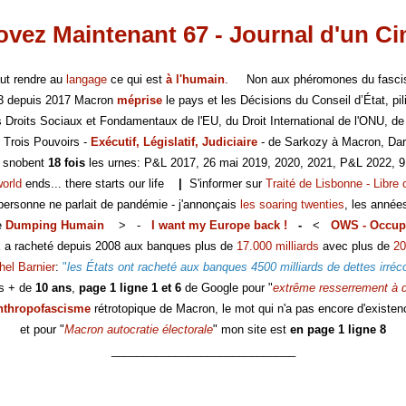
vez Maintenant 67 - Journal d'un C
faut rendre au
langage
ce qui est
à l'humain
. Non aux phéromones du fasc
-3 depuis 2017 Macron
méprise
le pays et les Décisions du Conseil d’État, pili
es Droits Sociaux et Fondamentaux de l'EU, du Droit International de l'ONU, de
 Trois Pouvoirs -
Exécutif, Législatif, Judiciaire
- de Sarkozy à Macron, Dar
s snobent
18 fois
les urnes: P&L 2017, 26 mai 2019, 2020, 2021, P&L 2022, 9
world
ends... there starts our life
|
S'informer sur
Traité de Lisbonne - Libre 
 personne ne parlait de pandémie - j'annonçais
les soaring twenties
, les année
e
Dumping Humain
> -
I want my Europe back !
-
<
OWS - Occup
E a racheté depuis 2008 aux banques plus de
17.000 milliards
avec plus de
20
hel Barnier
:
"
les États ont racheté aux banques 4500 milliards de dettes irréc
s + de
10 ans
,
page 1 ligne 1 et 6
de Google pour "
extrême resserrement à d
nthropofascisme
rétrotopique de Macron, le mot qui n'a pas encore d'existen
et pour "
Macron autocratie électorale
" mon site est
en page 1 ligne 8
_____________________________