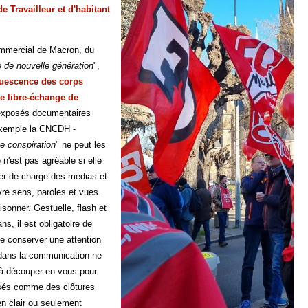
e Travailleur et d'habitant
commercial de Macron, du
 de nouvelle génération
",
quescence des corps
e libre-échange de
9 exposés documentaires
 exemple la CNCDH -
e conspiration
" ne peut les
té n'est pas agréable si elle
ier de charge des médias et
re sens, paroles et vues.
aisonner. Gestuelle, flash et
s, il est obligatoire de
 de conserver une attention
t dans la communication ne
e à découper en vous pour
élisés comme des clôtures
ien clair ou seulement