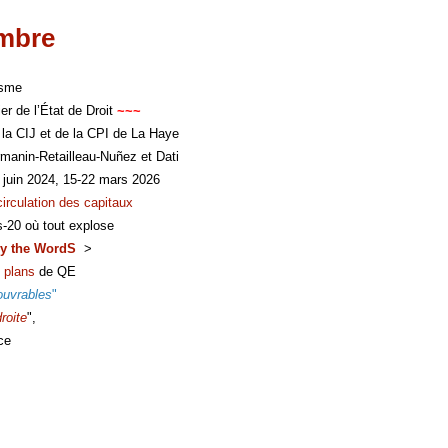
imbre
isme
er de l’État de Droit
~~~
 la CIJ et de la CPI de La Haye
manin-Retailleau-Nuñez et Dati
 juin 2024, 15-22 mars 2026
circulation des capitaux
s-20 où tout explose
y the WordS
>
 plans
de QE
ouvrables
"
roite
",
ce