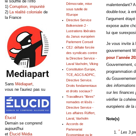
le souffle de l'info
Démocratie, mise
malentendant? A 
1)
Corruption, impunité
sous tutelle de
double-tour, à en
2)
La réalité coloniale
de
l'Europe
la France
l'argument étayé 
Directive Service
expose autre cho
Bolkenstein 2 -
Lustrations libérales
lui que surexposi
du Janus européen
Parlement Conseil
Je vous invite à
CEJ: défaite forcée
gouvernement Mac
des syndicats contre
pour l’année 20
la Directive Service -
Laval Vaxholm, Viking
Gouvernement, de 
Constitution Europe,
programmation de
TCE, AGCS ADPIC,
du Gouvernement 
Directive Service.
Sans
Médiapart
,
des informations
Droits fondamentaux
vous ne l'auriez pas su
et droits sociaux?
sur les finances
Travailleurs "libres"
vérifier la cohé
nomades et lésés -
européens de la F
Directive Service -
Les affaires Rüffert,
Élucid
Note(s)
Laval, Vaxholm
Demain se comprend
Accords de
aujourd'hui
Partenariat
^
Les 3 pr
et
Élucid Média
Economique ou le