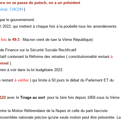
nce on se passe de putsch, on a un président
c Sénat, CNCDH
)
ar le gouvernement:
II 2022, qui mettent à chaque fois à la poubelle tous les amendements
 fois
le
49-3
- Macron vient de tuer la Vème République)
 de Finance sur la Sécurité Sociale Rectificatif
if contenant la Réforme des retraites ( constitutionnalité restant
à
onnel
).
n à voir dans la loi budgétaire 2023.
é restant
à vérifier
) qui limite à 50 jours le débat du Parlement ET du
 122
avec le
Tirage au sort
pour la 1ère fois depuis 1958 sous la Vème
e la Motion Référendaire de la Nupes et celle du parti fasciste
.
mblée nationale précise qu'une seule motion peut être présentée. La