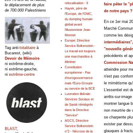
relocalisation - II
faire péter le "
le déplacement de plus
Hayek, père de
de 700.000 Palestiniens
de notre pays ?
l'Europe, de l'OMC,
du dumping humain
En ce 1er mai 20
global avant
Marché Commun d
l'illusionniste Jean
comme les désign
Monnet
Europe: Directive
intermédiaires"
Service Bolkenstein -
Tag anti-
totalitaire
à
"nouvelle génér
Le travail est toujours
Bucarest, (wiki)
précédents et ap
une marchandise à
Devoir de Mémoire
éliminer
Commission Nat
ni extrême-droite,
Constitution
ni extrême-gauche,
atteindre pour m
européenne - Pas
ni
extrême-centre
n'est pas confor
d'eurogouvernance
le mimétisme qu'
mais l'Euro-Groupe
au service de la BCE
L'essentiel est d
Lustration libérale:
arrêts-sur-image 
Services Sociaux et
montrer langue bl
de Santé réintégrés
non meurtrie de v
dans la Directive
"Service"
se charpente plus
AGCS, Directive
exister par dessu
Service Bolkenstein
BLAST
,
glauques à frac
n°2 - Nécrose de la