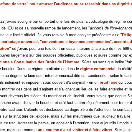
plafond de verre" pour amuser l'audience ou se ressaisir dans sa dignité d
22 j'avais souligné par un portait une fois de plus la codicologie du régime 
e l'EU et de sa nouvelle rampe de lancement, les "
accords de libre-échange
e leur libellé officiel. Je vous renvoie à mon analyse précédente >>>
"Déli
, barbotage universel, "conventions citoyennes permanentes", accords d
ation"
où j'avais pour une fois écrit un essai littéraire à la place de mes 68
puyés largement sur des sources officielles, publiques et sûres comme par
ionale Consultative des Droits de l'Homme
.
Sûres
au sens que ladite "
fak
e boucler. Dans un régime totalitaire ou dans le
régime commercial
, la réali
me au dogme, si bien que l'intercommunicabilité est condensée - selon le cah
ils induisent et imposent sous couvert d'anonymat - en un
bruit rose
qui couv
e montrer des gens qui s'agitent et s'alignent au lieu de les faire entendre et r
sont devenus les sièges du mordant et de l'incisif. Vous savez que depuis 5 an
anche avant d'ouvrir la bouche, et qu'il faut la tirer régulièrement pour tenter
otre auditeur. L'altérité est déclassée au degré zéro de l'attention, le comba
 sur la structure de l'exposé, mais sur les meurtrières que l'auditeur travaill
s ce trac. Adresser la parole, en appeler à l'attention, sont aujourd'hui mod
turer, mais pas comme
une couche d'air à visiter et à faire vibrer
. Suis-je b