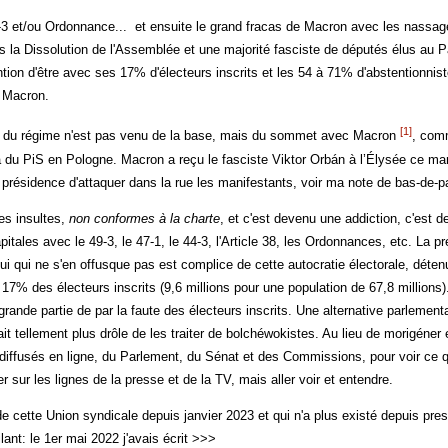
 et/ou Ordonnance... et ensuite le grand fracas de Macron avec les nassag
is la Dissolution de l'Assemblée et une majorité fasciste de députés élus au P
ention d'être avec ses 17% d'électeurs inscrits et les 54 à 71% d'abstentionn
t Macron.
[1]
 du régime n'est pas venu de la base, mais du sommet avec Macron
, comm
du PiS en Pologne. Macron a reçu le fasciste Viktor Orbán à l’Élysée ce mard
 présidence d'attaquer dans la rue les manifestants, voir ma note de bas-de-p
es insultes,
non conformes à la charte
, et c'est devenu une addiction, c'est d
apitales avec le 49-3, le 47-1, le 44-3, l'Article 38, les Ordonnances, etc. La 
i qui ne s'en offusque pas est complice de cette autocratie électorale, détenu
 17% des électeurs inscrits (9,6 millions pour une population de 67,8 millions
grande partie de par la faute des électeurs inscrits. Une alternative parlement
ait tellement plus drôle de les traiter de bolchéwokistes. Au lieu de morigéner 
diffusés en ligne, du Parlement, du Sénat et des Commissions, pour voir ce qui
r sur les lignes de la presse et de la TV, mais aller voir et entendre.
de cette Union syndicale depuis janvier 2023 et qui n'a plus existé depuis pre
ilant: le 1er mai 2022 j'avais écrit >>>