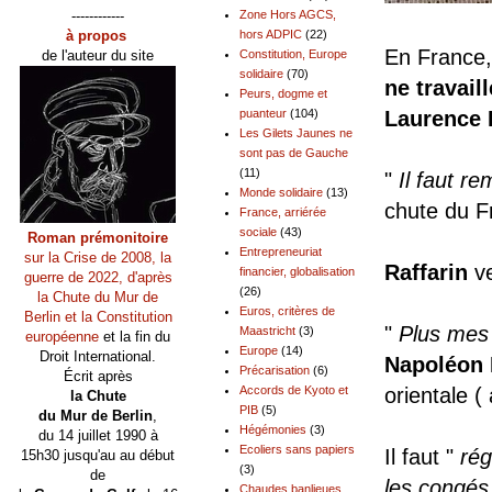
------------
Zone Hors AGCS,
à propos
hors ADPIC
(22)
En France,
de l'auteur du site
Constitution, Europe
solidaire
(70)
ne travail
Peurs, dogme et
Laurence 
puanteur
(104)
Les Gilets Jaunes ne
sont pas de Gauche
(11)
"
Il faut re
Monde solidaire
(13)
chute du F
France, arriérée
sociale
(43)
Roman prémonitoire
Entrepreneuriat
sur la Crise de 2008, la
Raffarin
ve
financier, globalisation
guerre de 2022, d'après
(26)
la Chute du Mur de
Euros, critères de
Berlin et la Constitution
"
Plus mes 
Maastricht
(3)
européenne
et la fin du
Europe
(14)
Droit International.
Napoléon 
Précarisation
(6)
Écrit après
orientale (
Accords de Kyoto et
la Chute
PIB
(5)
du Mur de Berlin
,
Hégémonies
(3)
du 14 juillet 1990 à
Ecoliers sans papiers
Il faut "
rég
15h30 jusqu'au au début
(3)
de
les congés
Chaudes banlieues,