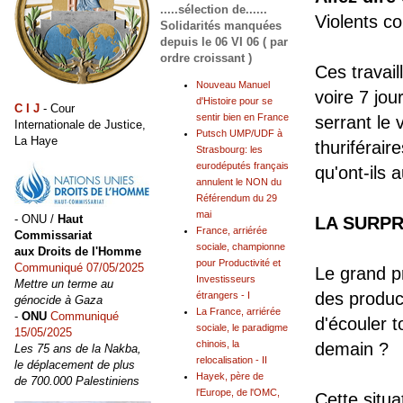
.....sélection de......
Violents co
Solidarités manquées
depuis le 06 VI 06 ( par
ordre croissant )
Ces travail
Nouveau Manuel
voire 7 jou
d'Histoire pour se
C I J
- Cour
sentir bien en France
serrant le 
Internationale de Justice,
Putsch UMP/UDF à
La Haye
thuriférair
Strasbourg: les
eurodéputés français
qu'ont-ils 
annulent le NON du
Référendum du 29
mai
- ONU /
Haut
LA SURP
France, arriérée
Commissariat
sociale, championne
aux Droits de l'Homme
pour Productivité et
Communiqué 07/05/2025
Le grand pr
Investisseurs
Mettre un terme au
des produc
étrangers - I
génocide à Gaza
La France, arriérée
-
ONU
Communiqué
d'écouler t
sociale, le paradigme
15/05/2025
chinois, la
demain ?
Les 75 ans de la Nakba,
relocalisation - II
le déplacement de plus
Hayek, père de
de 700.000 Palestiniens
l'Europe, de l'OMC,
Cette situa