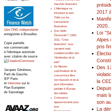
présid
marchés financiers
L'Allemagne va
2017 à
introduire la taxe
Tobin sur les
Manife
transactions
2020
..
financières
1ère ONG indépendante
Quo Vadis
Loi "S
enregistrée à Bruxelles.
Ökonomik? / 1993-
Alpes 
2011, "Crise
Copie partielle
financière", tous
pris fi
non commerciale
savaient mais
à l'identique autorisée
Électi
voulaient profiter des
avec citation de source
"dividendes de la
Consti
paix"
Des 17
De l'illusion
Jacques Généreux,
suprématiste de la
violat
Parti de Gauche,
concurrence libre
IEP Paris
non-faussée et de la
la CED
et
Interview
sur le
pure information
Depuis
Plan Européen
parfaite à l'Europe
de Sauvetage
des lobbies
mais l
Croissance
son au
appauvrissante pour
tous
La dém