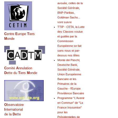
avouée, celles de la
Société Gérérale,
BNP-Paribas,
Goldman Sachs...
vont suivre
TTIP - CETA, la Lutte
des Classes voulue
C
entre
E
urope
T
iers
et guidée par la
M
onde
Commission
Européenne se fait
sans nous et par-
dessus nos têtes
Monte dei Paschi,
Deutsche Bank,
C
omité
A
nnulation
Société Générale,
D
ette du
T
iers
M
onde
Union Européenne
Bancaire et les
Primaires de la
Gauche - l'Europe
Providence Bancaire
Programme "L'Avenir
en Commun" de "La
O
bservatoire
France Insoumise"
I
nternational
pour les
de la
D
ette
Présidentielles de