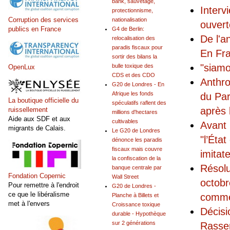
bank, sauvetage,
Interv
protectionnisme,
Corruption des services
nationalisation
ouvert
publics en France
G4 de Berlin:
De l'a
relocalisation des
paradis fiscaux pour
En Fra
sortir des bilans la
"siamo 
bulle toxique des
OpenLux
CDS et des CDO
Anthro
G20 de Londres - En
Afrique les fonds
du Par
La boutique officielle du
spéculatifs raflent des
après 
ruissellement
millions d'hectares
Aide aux SDF et aux
cultivables
Avant 
migrants de Calais.
Le G20 de Londres
"l’Éta
dénonce les paradis
fiscaux mais couvre
imitat
la confiscation de la
Résolu
banque centrale par
Fondation Copernic
Wall Street
octobr
Pour remettre à l'endroit
G20 de Londres -
ce que le libéralisme
comme 
Planche à Billets et
met à l'envers
Croissance toxique
Décisi
durable - Hypothèque
sur 2 générations
Rassem