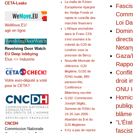
La mafia de l'Union
CETA-Leaks
Fascis
Européenne épargne
les Hedge Fonds et
Commis
rejette le contrôle des
Loi Da
marchés financiers
WeMove.EU
L'Afrique enchaînée
Domini
agir en ligne
dans le Franc CFA
direct
s'est soumise à la
volonté du G20 de
Netany
Revolving Door Watch
Londres sous la
EU Deep lobbying
Gaza/I
pression de Bercy
Elus <> Industrie
Nouvelle Monnaie de
Rappo
référence: G20
Confli
illégitime, G192 de
l'ONU inutile, BRI
droit 
Votre euro-député a voté
parasecrète,
pour le CETA?
Conférence
ONU I
Bilderberg secrète
Homici
G192: Commission
Joseph Stiglitz,
publiq
Sommet de l'ONU du
blâme 
24-26 Juin 2009 -
Abandon du $ et du
"L’Éta
CNCDH
G20 illégitimes
Commission Nationale
fascis
Il n'y a pas de reprise