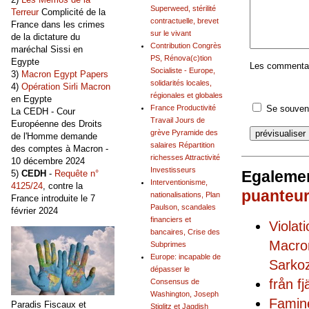
Superweed, stérilité
Terreur
Complicité de la
contractuelle, brevet
France dans les crimes
sur le vivant
de la dictature du
Contribution Congrès
maréchal Sissi en
PS, Rénova(c)tion
Egypte
Les commentair
Socialiste - Europe,
3)
Macron Egypt Papers
solidarités locales,
4)
Opération Sirli Macron
régionales et globales
en Egypte
Se souveni
France Productivité
La CEDH - Cour
Travail Jours de
Européenne des Droits
grève Pyramide des
de l'Homme demande
salaires Répartition
des comptes à Macron -
richesses Attractivité
10 décembre 2024
Investisseurs
Egalemen
5)
CEDH
-
Requête n°
Interventionisme,
4125/24
, contre la
puanteu
nationalisations, Plan
France introduite le 7
Paulson, scandales
février 2024
financiers et
Violat
bancaires, Crise des
Macron
Subprimes
Europe: incapable de
Sarkoz
dépasser le
från fj
Consensus de
Washington, Joseph
Famin
Paradis Fiscaux et
Stiglitz et Jagdish