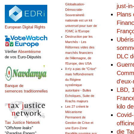
Globalisation-
just-i
Démocratie-
Plans 
Souveraineté
nationale est un kit
Financ
universel pour tuer de
European Digital Rights
Franço
l'OMC à l'Europe
Destruction par les
Ubéris
Marchés - Les
sommet
Réformes vides des
Vérifier
Absentéisme
marchés financiers
DLC d
de vos Euro-Députés
de l'Allemagne, de
Guerr
l'Europe, des USA
Il n'y a pas de "Crise"
Commun
mais l'effondrement
du Régime
d'eux-
systémique
Banque de
LBD, 1
autoritaire - Bulles
semences traditionnelles
Echoïques, Suite de
France
Krachs majeurs
kilo d
Les 27 créent le
Mécanisme
Covid
Permanent de
offici
Tax Justice Network
Gestion de Crise et
"
Offshore leaks
"
une Euro-Zone
die Ta
"
Paradise Papers
"
Parallèle soumise aux