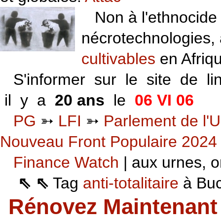
Non à l'ethnocide 
nécrotechnologies,
cultivables
en Afriq
S'informer sur le site de li
il y a
20 ans
le
06 VI 06
PG
➳
LFI
➳
Parlement de l'U
Nouveau Front Populaire 2024
Finance Watch
| aux urnes, on
⇖ ⇖
Tag
anti-totalitaire
à Buca
Rénovez Maintenant 