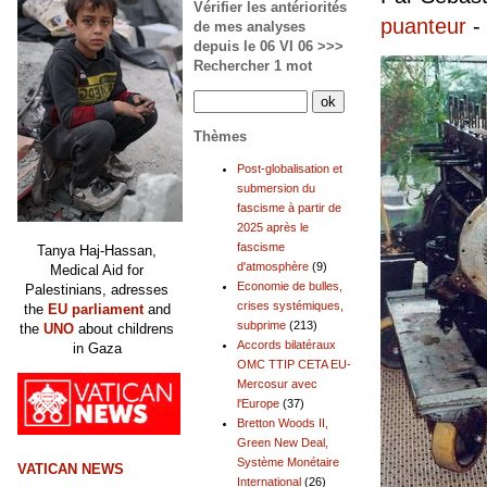
Vérifier les antériorités
puanteur
-
de mes analyses
depuis le 06 VI 06 >>>
Rechercher 1 mot
Thèmes
Post-globalisation et
submersion du
fascisme à partir de
2025 après le
fascisme
Tanya Haj-Hassan,
d'atmosphère
(9)
Medical Aid for
Economie de bulles,
Palestinians, adresses
crises systémiques,
the
EU parliament
and
subprime
(213)
the
UNO
about childrens
Accords bilatéraux
in Gaza
OMC TTIP CETA EU-
Mercosur avec
l'Europe
(37)
Bretton Woods II,
Green New Deal,
Système Monétaire
VATICAN NEWS
International
(26)