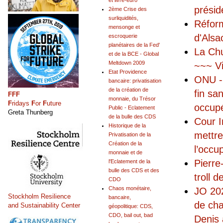
et livre-euro
présid
2ème Crise des
surliquidités,
Réform
mensonge et
d'Alsa
escroquerie
planétaires de la Fed'
La Chu
et de la BCE - Global
Meltdown 2009
~~~ Vi
Etat Providence
ONU - 
bancaire: privatisation
de la création de
fin sa
FFF
monnaie, du Trésor
F
ridays
F
or
F
uture
occup
Public - Eclatement
Greta Thunberg
de la bulle des CDS
Cour I
Historique de la
mettre
Privatisation de la
Création de la
l’occup
monnaie et de
Pierre
l'Eclatement de la
bulle des CDS et des
troll 
CDO
Chaos monétaire,
JO 202
Stockholm Resilience
bancaire,
de cha
and Sustainability Center
géopolitique: CDS,
CDO, bail out, bad
Denis 