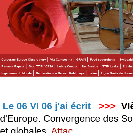
Corporate Europe Observatory
Via Campesina
GRAIN
Food sovereignty
Swissaid
Panama Papers
Stop TTIP / CETA
Lobby Control
Tax Justice
TTIP Leaks
fighti
Ingénieurs du Monde
Déclaration de Berne : Public eye
cetim
Ligue Droits de l'Ho
Le 06 VI 06 j'ai écrit
>>>
VI
d'Europe. Convergence des Solid
et globales.
Attac