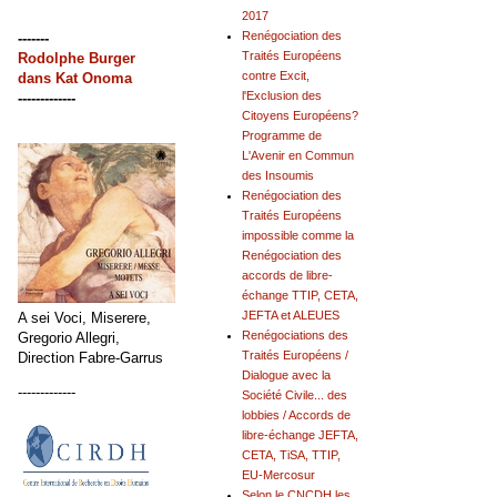
2017
Renégociation des
-------
Traités Européens
Rodolphe Burger
contre Excit,
dans
Kat Onoma
l'Exclusion des
-------------
Citoyens Européens?
Programme de
L'Avenir en Commun
des Insoumis
Renégociation des
Traités Européens
impossible comme la
Renégociation des
accords de libre-
échange TTIP, CETA,
JEFTA et ALEUES
A sei Voci, Miserere,
Renégociations des
Gregorio Allegri,
Traités Européens /
Direction Fabre-Garrus
Dialogue avec la
-------------
Société Civile... des
lobbies / Accords de
libre-échange JEFTA,
CETA, TiSA, TTIP,
EU-Mercosur
Selon le CNCDH les