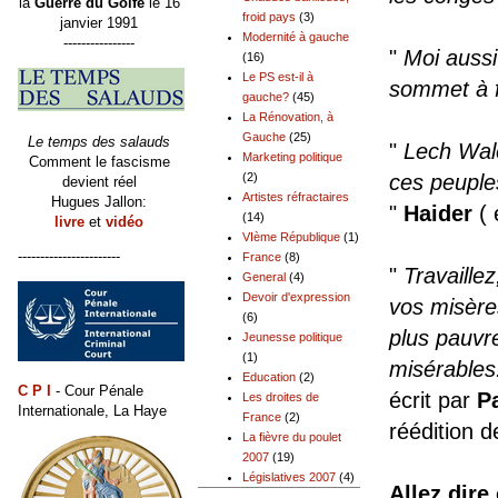
la
Guerre du Golfe
le 16
froid pays
(3)
janvier 1991
Modernité à gauche
----------------
"
Moi aussi
(16)
Le PS est-il à
sommet à fo
gauche?
(45)
La Rénovation, à
Gauche
(25)
Le temps des salauds
"
Lech Wale
Marketing politique
Comment le fascisme
ces peuples
(2)
devient réel
Artistes réfractaires
Hugues Jallon:
"
Haider
( 
(14)
livre
et
vidéo
VIème République
(1)
-----------------------
France
(8)
"
Travaillez
General
(4)
Devoir d'expression
vos misères
(6)
plus pauvre
Jeunesse politique
(1)
misérables.
Education
(2)
C P I
- Cour Pénale
écrit par
P
Les droites de
Internationale, La Haye
France
(2)
réédition de
La fièvre du poulet
2007
(19)
Législatives 2007
(4)
Allez dire