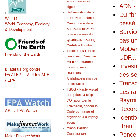
actifs bancaires
ADN -
légués
Balkanisation de la
>
Du "br
Zone Euro - 2ème
WEED
cessé
Carry Trade de la
World Economy, Ecology
Bad Bank BCE, Ex-
& Development
Servic
voto européen du
pas un
Quantitative Easing,
Cartel de l'Euribor
MoDem
Victoire des Lobbies
Friends of the Earth
UDF
...
financiers: Directive
MiFID 2 - Marchés
-----------
Invest
d’instruments
Bilaterals.org contre
financiers -
des se
les ALE / FTA et les APE
Analphabétisation de
/ EPA
Transc
l'information
------------
TSCG - Pacte Fiscal
Les ra
européen: la Règle
Bayro
d'Or pour tuer le
Travailleur, casser le
Record
APE / EPA Watch
Code du Travail et
Identi
organiser le dumping
social
l'Iran
..
Michel Barnier,
Ponce 
Commissaire
Make Finance Work