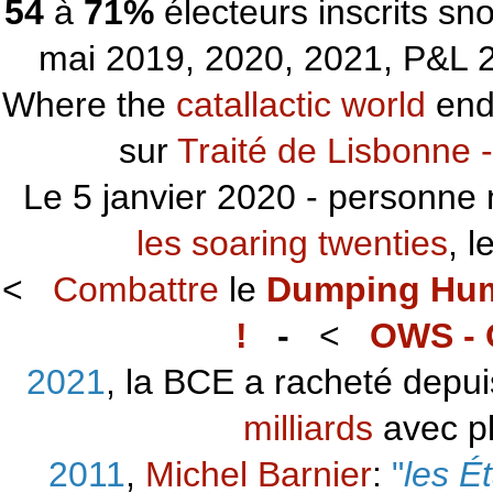
54
à
71%
électeurs inscrits s
mai 2019, 2020, 2021, P&L 2
Where the
catallactic world
ends
sur
Traité de Lisbonne -
Le 5 janvier 2020 - personne 
les soaring twenties
, 
<
Combattre
le
Dumping Hu
!
-
<
OWS - 
2021
, la BCE a racheté depu
milliards
avec p
2011
,
Michel Barnier
:
"
les É