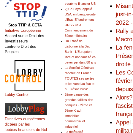
système financier US
Misant
2] Ce Pays, appelé
just-i
USA, en banqueroute
d'Etat. Effondrement
2022 -
Stop TTIP & CETA
URSS-USA -
Rally 
Initiative Européenne
Commencement du
Accord sur le Droit des
3ème millénaire
Macron
Investisseurs
Du Traité de
La fen
contre le Droit des
Lisbonne à la Bad
Peuples
Bank - L'Européen
Présen
libre et non faussé va
payer pendant 80 ans
droite
La Société Générale
Les Co
rapatrie en France
TOUTES ses pertes
févrie
et les vend au fisc et
depui
au Trésor Public
Lobby Control
2ème vague des
Alors?
grandes faillites des
fascis
banques - 2ème et
3ème Krach
frança
immobilier
Directives européennes
Appel 
commercial et
dictées par les
industriel
milita
lobbies financiers de Bxl
La théâtralité