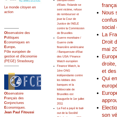
Banqueroutes
frança
d'Etats: l'Islande se
Le monde citoyen en
sent victime, refuse
Nous s
action
de rembourser et
confus
joue la Cour de
Justice de l'AELE
social
--------------
contre la Commission
O
bservatoire des
de Bruxelles
La Fra
P
olitiques
Guerre monétaire /
Droit 
E
conomiques en
Guerre civile
E
urope
.
financière américaine
mai 2
Pôle européen de
/ Banqueroute d'Etat
Europé
gestion et d'économie
des USA / Finance
(PEGE) Strasbourg
Watch européen
droite,
--------------
Finance Watch, la
et des
1ère ONG
indépendante contre
Qui en
les lobbies des
europ
banques et la
lobbocratie de
Europé
O
bservatoire
Bruxelles est
F
rançais des
inaugurée le 1er juillet
approu
C
onjonctures
2011
Electi
E
conomiques.
La Fed a payé le bail-
Jean Paul Fitoussi
out de la Société
son vér