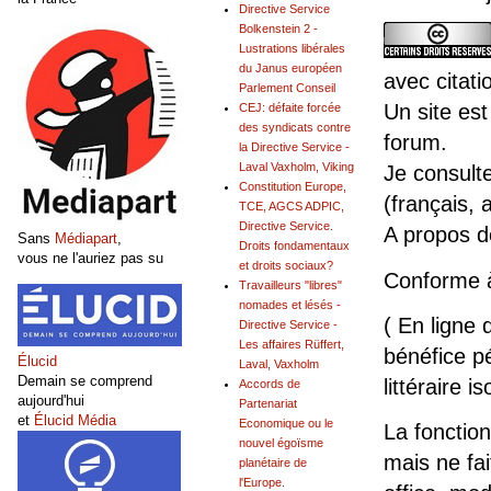
Directive Service
Bolkenstein 2 -
Lustrations libérales
du Janus européen
avec citati
Parlement Conseil
Un site est
CEJ: défaite forcée
des syndicats contre
forum.
la Directive Service -
Laval Vaxholm, Viking
Je consult
Constitution Europe,
(français, 
TCE, AGCS ADPIC,
Directive Service.
A propos 
Sans
Médiapart
,
Droits fondamentaux
vous ne l'auriez pas su
et droits sociaux?
Conforme 
Travailleurs "libres"
nomades et lésés -
( En ligne 
Directive Service -
Les affaires Rüffert,
bénéfice pé
Élucid
Laval, Vaxholm
Demain se comprend
littéraire is
Accords de
aujourd'hui
Partenariat
et
Élucid Média
Economique ou le
La fonction
nouvel égoïsme
mais ne fai
planétaire de
l'Europe.