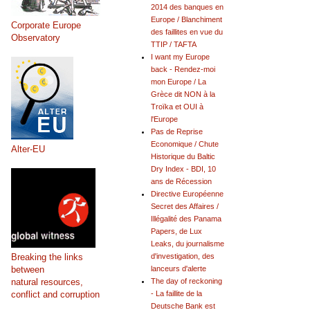
2014 des banques en
Europe / Blanchiment
Corporate Europe
des faillites en vue du
Observatory
TTIP / TAFTA
I want my Europe
back - Rendez-moi
mon Europe / La
Grèce dit NON à la
Troïka et OUI à
l'Europe
Pas de Reprise
Economique / Chute
Alter-EU
Historique du Baltic
Dry Index - BDI, 10
ans de Récession
Directive Européenne
Secret des Affaires /
Illégalité des Panama
Papers, de Lux
Leaks, du journalisme
Breaking the links
d'investigation, des
between
lanceurs d'alerte
natural resources,
The day of reckoning
conflict and corruption
- La faillite de la
Deutsche Bank est