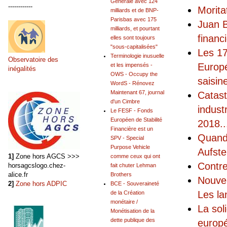
Générale avec 124
------------
Morita
milliards et de BNP-
Parisbas avec 175
Juan B
milliards, et pourtant
financ
elles sont toujours
"sous-capitalisées"
Les 17
Terminologie inusuelle
Observatoire des
Europé
et les impensés -
inégalités
OWS - Occupy the
saisin
WordS - Rénovez
Maintenant 67, journal
Catast
d'un Cimbre
indust
Le FESF - Fonds
Européen de Stabilité
2018
..
Financière est un
Quand 
SPV - Special
Purpose Vehicle
Aufst
1]
Zone hors AGCS >>>
comme ceux qui ont
Contre
horsagcslogo.chez-
fait chuter Lehman
alice.fr
Brothers
Nouvel
2]
Zone hors ADPIC
BCE - Souveraineté
Les la
de la Création
monétaire /
La sol
Monétisation de la
dette publique des
europé