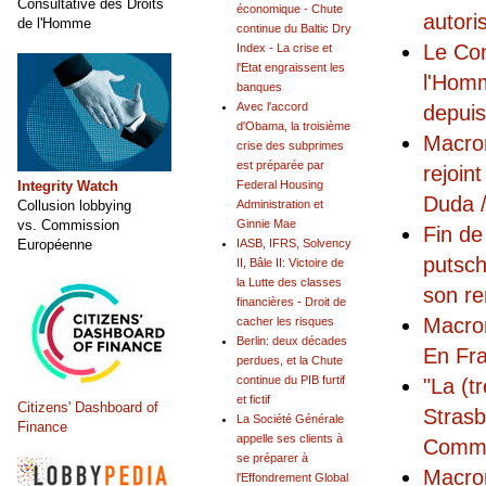
Consultative des Droits
économique - Chute
autori
de l'Homme
continue du Baltic Dry
Le Con
Index - La crise et
l'Etat engraissent les
l'Hom
banques
Avec l'accord
depui
d'Obama, la troisième
Macron
crise des subprimes
est préparée par
rejoin
Integrity Watch
Federal Housing
Duda /
Collusion lobbying
Administration et
vs. Commission
Ginnie Mae
Fin de
Européenne
IASB, IFRS, Solvency
putsch
II, Bâle II: Victoire de
la Lutte des classes
son r
financières - Droit de
Macron
cacher les risques
Berlin: deux décades
En Fra
perdues, et la Chute
continue du PIB furtif
"La (t
et fictif
Citizens' Dashboard of
Strasb
La Société Générale
Finance
appelle ses clients à
Commis
se préparer à
Macron
l'Effondrement Global