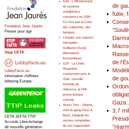
G20 - L'effondrement
de gau
du système
ordolibéral a
fuite,
commencé en 2006 -
Consei
Ce n'est pas la Crise
Fondation Jean Jaurès
des subprimes, des
"Soulè
Penser pour agir
banques...
Darma
L'emploi, une urgence
mal traitée -
Macron
Guillaume Duval,
Stop CETA
Rassem
Alternatives
Economiques
de l’É
G20 - La Chine,
l'Argentine
Modéli
LobbyFacts.eu
contournent avec le
information chiffrées
de go
Yuan, nouvelle
lobbying Europe.
monnaie de
Ordonn
référence, le FMI
obliga
promu banque
centrale
Gaza
.
Stress Test - Obama,
3,7 mi
chef du gang Ponzi &
Bush, manipule les
CETA JEFTA TTIP
Présid
normes comptables
Accords Libre-échange
"réarm
de son organisation
de nouvelle génération