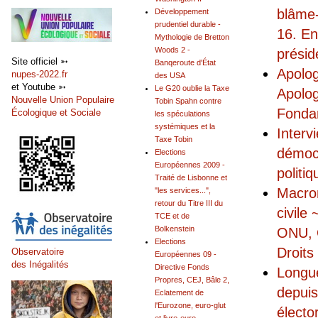
blâme-
Développement
prudentiel durable -
16. En
Mythologie de Bretton
Woods 2 -
présid
Site officiel ➳
Banqeroute d'État
Apolog
nupes-2022.fr
des USA
et Youtube ➳
Le G20 oublie la Taxe
Apolog
Nouvelle Union Populaire
Tobin Spahn contre
Fonda
Écologique et Sociale
les spéculations
systémiques et la
Interv
Taxe Tobin
démocr
Elections
Européennes 2009 -
politiq
Traité de Lisbonne et
Macron
"les services...",
retour du Titre III du
civile
TCE et de
Bolkenstein
ONU, 
Elections
Droits
Observatoire
Européennes 09 -
des Inégalités
Directive Fonds
Longue
Propres, CEJ, Bâle 2,
depui
Eclatement de
l'Eurozone, euro-glut
électo