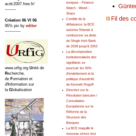
toxiques - Finance
acdc2007.free.fr/
Günte
Watch - Weed -
---------
Share
Fil des c
Comble de la
Création 06 VI 06
défaisance: la BCE
95% pix by
editor
autorise l'Irlande à
-------------
rembourser sa dette
de l'Anglo Irish Bank
de 2038 jusqu'à 2053
La décomposition
institutionnalisée des
signifiants se
www.urfig.org
U
nité de
poursuit: les 90%
R
echerche,
d'endettement et la
de
F
ormation et
politique d'austérité
d'
I
nformation sur
de Kenneth Rogoff
la
G
lobalisation
Directive sur la
Résolution bancaire /
Consultation
Européenne sur la
Réforme de la
Structure des
Banques
La BCE maquille le
nouveau stress-test