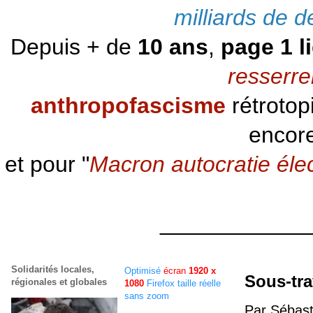
milliards de d
Depuis + de
10 ans
,
page 1 l
resserre
anthropofascisme
rétrotop
encore
et pour "
Macron autocratie éle
____________
Solidarités locales,
Optimisé
écran
1920 x
Sous-tra
régionales et globales
1080
Firefox taille réelle
sans zoom
Par Sébasti