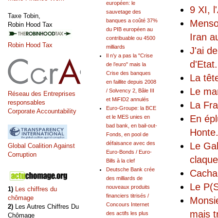
européen: le
9 XI, 
sauvetage des
Taxe Tobin,
banques a coûté 37%
Menson
Robin Hood Tax
du PIB européen au
Iran a
contribuable ou 4500
Robin Hood Tax
milliards
J'ai d
Il n’y a pas la "Crise
d'Etat
.
de l’euro" mais la
Crise des banques
La têt
en faillite depuis 2008
Le man
/ Solvency 2, Bâle III
Réseau des Entreprises
et MiFID2 annulés
responsables
La Fra
Euro-Groupe: la BCE
Corporate Accountability
En épl
et le MES unies en
bad bank, en bail-out-
Honte
Fonds, en pool de
défaisance avec des
Le Gal
Global Coalition Against
Euro-Bonds / Euro-
Corruption
claque
Bills à la clef
Deutsche Bank crée
Cachan
des milliards de
Le P(S
nouveaux produits
1)
Les chiffres du
financiers titrisés /
chômage
Monsie
Concours Internet
2)
Les Autres Chiffres Du
mais t
des actifs les plus
Chômage