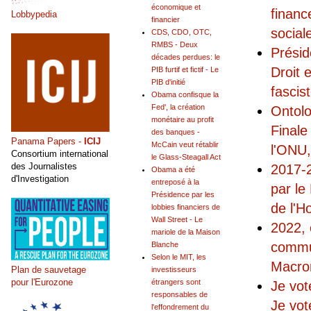
économique et
financ
Lobbypedia
financier
social
CDS, CDO, OTC,
RMBS - Deux
Présid
décades perdues: le
Droit 
PIB furtif et fictif - Le
PIB d'initié
fascis
Obama confisque la
Fed', la création
Ontolo
monétaire au profit
Finale
des banques -
Panama Papers -
ICIJ
McCain veut rétablir
l'ONU
Consortium international
le Glass-Steagall Act
des Journalistes
2017-
Obama a été
d'Investigation
entreposé à la
par le
Présidence par les
de l'H
lobbies financiers de
Wall Street - Le
2022, 
mariole de la Maison
commun
Blanche
Selon le MIT, les
Macron
Plan de sauvetage
investisseurs
pour l'Eurozone
étrangers sont
Je vot
responsables de
Je vot
l'effondrement du