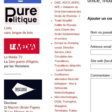
office, mo
OMC, AGCS, ADPIC,
APE = Violations du
Droit International des
Droits de l'Homme - I
Ajouter un c
Traité Simplifié -
Faillite de l'Europe
L'info
sans Charte des
Nom ou pseudo
sans langue de bois
Droits fondamentaux
et sociaux
Europe du Dumping
Adresse email 
social: Directive
Service, Libre
Circulation des
Le Média TV
Site web (facult
Travailleurs,
La
1ère guerre d'Algérie
,
Travailleurs détachés
par les Historiens
- Laval Partneri
-----------------
Conférence
Commentaire :
alternative Diversité
biologique - Non à
l'ethnocide
biotechnologique
Nécrotechnologies,
OGM, Transgène,
Disclose:
Mutagène,
1)
Macron Ukrain Papers
Terminator, Traitor,
2)
Les Mémos de la