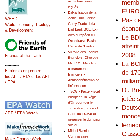
membr
actifs bancaires
légués
EUROFI
Balkanisation de la
>
Zone Euro - 2ème
Pas de
WEED
Carry Trade de la
World Economy, Ecology
écono
Bad Bank BCE, Ex-
& Development
voto européen du
Le BDI
Quantitative Easing,
attein
Cartel de l'Euribor
Victoire des Lobbies
2008
..
Friends of the Earth
financiers: Directive
La BCE
MiFID 2 - Marchés
-----------
d’instruments
Bilaterals.org contre
de 170
financiers -
les ALE / FTA et les APE
milliar
Analphabétisation de
/ EPA
l'information
------------
Du Bre
TSCG - Pacte Fiscal
européen: la Règle
jetée 
d'Or pour tuer le
Deutsc
Travailleur, casser le
APE / EPA Watch
Code du Travail et
monde 
organiser le dumping
lemedi
social
Michel Barnier,
Classe
Commissaire
Make Finance Work