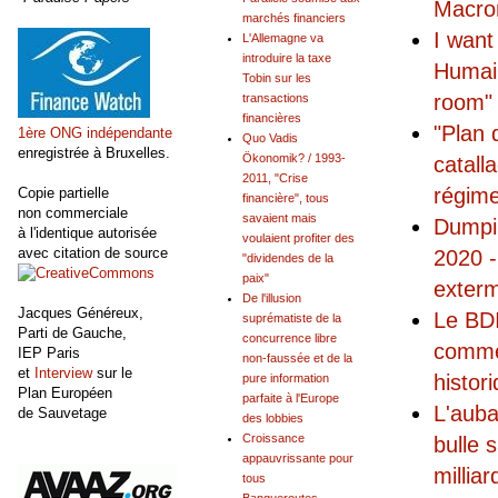
Macro
marchés financiers
I want
L'Allemagne va
introduire la taxe
Humain
Tobin sur les
room"
transactions
financières
"Plan 
1ère ONG indépendante
Quo Vadis
enregistrée à Bruxelles.
Ökonomik? / 1993-
catall
2011, "Crise
régime
Copie partielle
financière", tous
non commerciale
savaient mais
Dumpi
à l'identique autorisée
voulaient profiter des
avec citation de source
2020 -
"dividendes de la
paix"
exterm
De l'illusion
Jacques Généreux,
Le BDI
suprématiste de la
Parti de Gauche,
concurrence libre
commen
IEP Paris
non-faussée et de la
et
Interview
sur le
histor
pure information
Plan Européen
parfaite à l'Europe
L'auba
de Sauvetage
des lobbies
Croissance
bulle 
appauvrissante pour
millia
tous