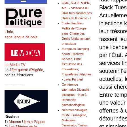
OMC, AGCS, ADPIC,
Black Tues
APE = Violations du
Droit International des
Actuellem
Droits de l'Homme - I
injections
Traité Simplifié -
Faillite de l'Europe
leur trésor
L'info
sans Charte des
sans langue de bois
fassent le
Droits fondamentaux
et sociaux
une licence
Europe du Dumping
par l'État.
social: Directive
Service, Libre
services f
Circulation des
Le Média TV
Travailleurs,
La
1ère guerre d'Algérie
,
soutenir l
Travailleurs détachés
par les Historiens
actuelles,
- Laval Partneri
-----------------
Conférence
aussi chèr
alternative Diversité
Entre temp
biologique - Non à
l'ethnocide
une valeur 
biotechnologique
offertes à 
Nécrotechnologies,
OGM, Transgène,
Disclose:
détournées 
Mutagène,
1)
Macron Ukrain Papers
et simplem
Terminator, Traitor,
2)
Les Mémos de la