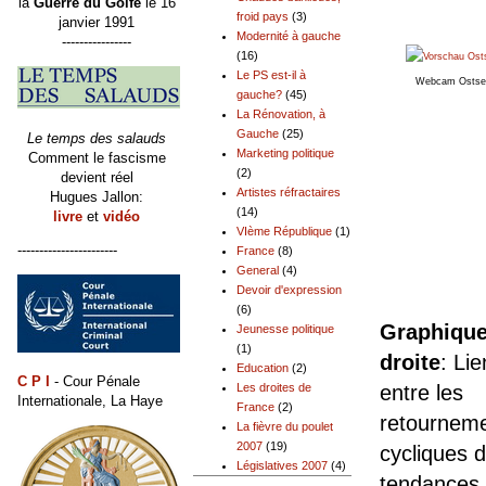
la
Guerre du Golfe
le 16
froid pays
(3)
janvier 1991
Modernité à gauche
----------------
(16)
Le PS est-il à
Webcam Ostsee
gauche?
(45)
La Rénovation, à
Gauche
(25)
Le temps des salauds
Marketing politique
Comment le fascisme
(2)
devient réel
Artistes réfractaires
Hugues Jallon:
(14)
livre
et
vidéo
VIème République
(1)
-----------------------
France
(8)
General
(4)
Devoir d'expression
(6)
Graphique
Jeunesse politique
(1)
droite
: Li
Education
(2)
C P I
- Cour Pénale
entre les
Les droites de
Internationale, La Haye
France
(2)
retournem
La fièvre du poulet
2007
(19)
cycliques 
Législatives 2007
(4)
tendances