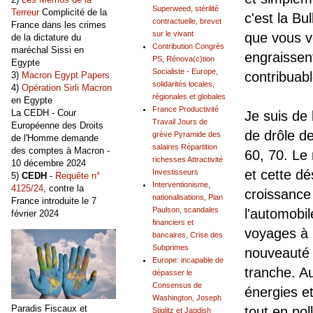
Superweed, stérilité
Terreur
Complicité de la
c'est la B
contractuelle, brevet
France dans les crimes
sur le vivant
que vous v
de la dictature du
Contribution Congrès
maréchal Sissi en
engraissen
PS, Rénova(c)tion
Egypte
Socialiste - Europe,
contribuab
3)
Macron Egypt Papers
solidarités locales,
4)
Opération Sirli Macron
régionales et globales
en Egypte
France Productivité
La CEDH - Cour
Je suis de 
Travail Jours de
Européenne des Droits
de drôle d
grève Pyramide des
de l'Homme demande
salaires Répartition
des comptes à Macron -
60, 70. Le
richesses Attractivité
10 décembre 2024
et cette d
Investisseurs
5)
CEDH
-
Requête n°
Interventionisme,
4125/24
, contre la
croissance 
nationalisations, Plan
France introduite le 7
Paulson, scandales
l'automobil
février 2024
financiers et
voyages à 
bancaires, Crise des
Subprimes
nouveauté e
Europe: incapable de
tranche. A
dépasser le
Consensus de
énergies et
Washington, Joseph
Paradis Fiscaux et
tout en pol
Stiglitz et Jagdish