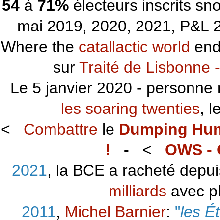
54
à
71%
électeurs inscrits s
mai 2019, 2020, 2021, P&L 2
Where the
catallactic world
ends
sur
Traité de Lisbonne -
Le 5 janvier 2020 - personne 
les soaring twenties
, 
<
Combattre
le
Dumping Hu
!
-
<
OWS - 
2021
, la BCE a racheté depu
milliards
avec p
2011
,
Michel Barnier
:
"
les É