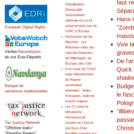
faut r
Globalisation-
Sépar
Démocratie-
Souveraineté
Hans-W
nationale est un kit
universel pour tuer de
"Zomb
European Digital Rights
l'OMC à l'Europe
massiv
Destruction par les
Marchés - Les
Vive l
Réformes vides des
Vérifier
Absentéisme
graves
marchés financiers
de vos Euro-Députés
de l'Allemagne, de
De l'a
l'Europe, des USA
Quick 
Il n'y a pas de "Crise"
mais l'effondrement
shadow
du Régime
Budget
systémique
Banque de
autoritaire - Bulles
semences traditionnelles
le fas
Echoïques, Suite de
Krachs majeurs
Pologn
Les 27 créent le
"illibé
Mécanisme
Permanent de
passan
Tax Justice Network
Gestion de Crise et
Christ
"
Offshore leaks
"
une Euro-Zone
"
Paradise Papers
"
Parallèle soumise aux