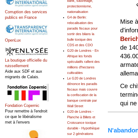
bank, sauvetage,
protectionnisme,
Corruption des services
nationalisation
publics en France
G4 de Berlin:
Mise à
relocalisation des
paradis fiscaux pour
d'info
sortir des bilans la
Beric
bulle toxique des
OpenLux
CDS et des CDO
de 140
G20 de Londres - En
436.00
Afrique les fonds
La boutique officielle du
spéculatifs raflent des
armate
ruissellement
millions d'hectares
Aide aux SDF et aux
allema
cultivables
migrants de Calais.
Le G20 de Londres
dénonce les paradis
Ce chi
fiscaux mais couvre
termin
la confiscation de la
banque centrale par
qui ne
Fondation Copernic
Wall Street
Pour remettre à l'endroit
G20 de Londres -
ce que le libéralisme
Planche à Billets et
met à l'envers
Croissance toxique
durable - Hypothèque
N'abandonn
sur 2 générations