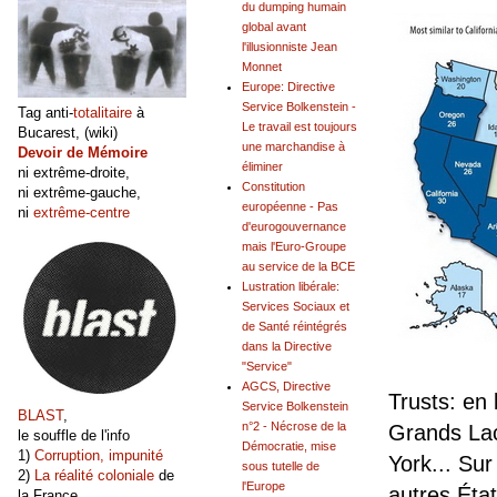
du dumping humain
global avant
l'illusionniste Jean
Monnet
Europe: Directive
Service Bolkenstein -
Tag anti-
totalitaire
à
Le travail est toujours
Bucarest, (wiki)
une marchandise à
Devoir de Mémoire
éliminer
ni extrême-droite,
Constitution
ni extrême-gauche,
européenne - Pas
ni
extrême-centre
d'eurogouvernance
mais l'Euro-Groupe
au service de la BCE
Lustration libérale:
Services Sociaux et
de Santé réintégrés
dans la Directive
"Service"
AGCS, Directive
Trusts: en 
Service Bolkenstein
BLAST
,
n°2 - Nécrose de la
Grands Lacs
le souffle de l'info
Démocratie, mise
1)
Corruption, impunité
York... Sur
sous tutelle de
2)
La réalité coloniale
de
l'Europe
autres État
la France