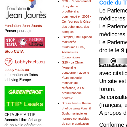
G20 - L'effondrement
Code du Tr
du système
Le Parleme
ordolibéral a
commencé en 2006 -
médiocres 
Ce n'est pas la Crise
Le Parleme
Fondation Jean Jaurès
des subprimes, des
Penser pour agir
banques...
médiocres 
L'emploi, une urgence
Le Parleme
mal traitée -
Guillaume Duval,
droite le 9
Stop CETA
Alternatives
Economiques
G20 - La Chine,
l'Argentine
LobbyFacts.eu
avec citati
contournent avec le
information chiffrées
Yuan, nouvelle
lobbying Europe.
Un site est
monnaie de
forum.
référence, le FMI
promu banque
Je consult
centrale
Stress Test - Obama,
(français, 
chef du gang Ponzi &
A propos 
Bush, manipule les
CETA JEFTA TTIP
normes comptables
Accords Libre-échange
Conforme 
de son organisation
de nouvelle génération