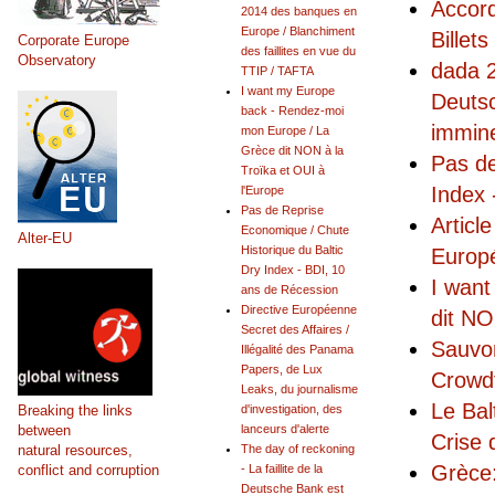
Accord
2014 des banques en
Europe / Blanchiment
Billet
Corporate Europe
des faillites en vue du
Observatory
dada 2
TTIP / TAFTA
I want my Europe
Deutsc
back - Rendez-moi
immin
mon Europe / La
Grèce dit NON à la
Pas de
Troïka et OUI à
Index 
l'Europe
Pas de Reprise
Articl
Economique / Chute
Alter-EU
Historique du Baltic
Europé
Dry Index - BDI, 10
I wan
ans de Récession
Directive Européenne
dit NO
Secret des Affaires /
Sauvon
Illégalité des Panama
Papers, de Lux
Crowdf
Leaks, du journalisme
Le Bal
Breaking the links
d'investigation, des
between
lanceurs d'alerte
Crise
natural resources,
The day of reckoning
Grèce:
conflict and corruption
- La faillite de la
Deutsche Bank est