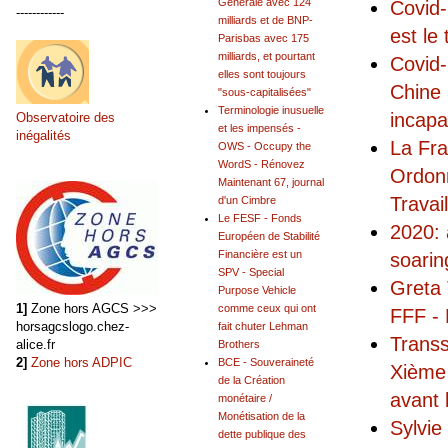
Générale avec 124
Covid-
------------
milliards et de BNP-
est le 
Parisbas avec 175
milliards, et pourtant
Covid-
elles sont toujours
Chine 
"sous-capitalisées"
Terminologie inusuelle
incapa
Observatoire des
et les impensés -
inégalités
La Fra
OWS - Occupy the
WordS - Rénovez
Ordonn
Maintenant 67, journal
Travai
d'un Cimbre
Le FESF - Fonds
2020: 
Européen de Stabilité
Financière est un
soarin
SPV - Special
Greta 
Purpose Vehicle
1]
Zone hors AGCS >>>
comme ceux qui ont
FFF - 
horsagcslogo.chez-
fait chuter Lehman
Transs
alice.fr
Brothers
2]
Zone hors ADPIC
BCE - Souveraineté
Xième 
de la Création
avant 
monétaire /
Monétisation de la
Sylvie
dette publique des