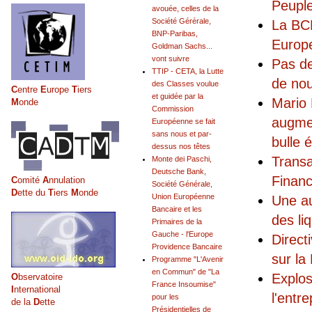
Peuple
avouée, celles de la
Société Gérérale,
La BCE
BNP-Paribas,
Europe
Goldman Sachs...
vont suivre
Pas de
TTIP - CETA, la Lutte
de nou
des Classes voulue
C
entre
E
urope
T
iers
et guidée par la
Mario 
M
onde
Commission
augmen
Européenne se fait
sans nous et par-
bulle 
dessus nos têtes
Transa
Monte dei Paschi,
Deutsche Bank,
Financ
C
omité
A
nnulation
Société Générale,
D
ette du
T
iers
M
onde
Union Européenne
Une au
Bancaire et les
des li
Primaires de la
Gauche - l'Europe
Direct
Providence Bancaire
sur la
Programme "L'Avenir
en Commun" de "La
Explos
O
bservatoire
France Insoumise"
I
nternational
l'entr
pour les
de la
D
ette
Présidentielles de