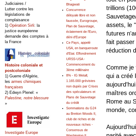
Judiciaires /
Bhagwati
trillions (
Lutter contre les
Concurrence
législations de
Sauvetage/B
déloyale libre et non
complaisance
faussée, Eurogroupe,
assets, le 
1)
Opération Sirli
: la
Plan de Sauvetage,
justice européenne
éclatement de l'Euro,
futures n'a
demande des comptes à
déni d'Europe
fait passe
la France
Ce Pays, appelé
USA, en banqueroute
réduction d
d'Etat. Effondrement
URSS-USA -
Commencement du
Histoire coloniale et
Comme je vo
3ème millénaire
postcoloniale
qui a créé l
8% - IG Metall,
1) Guerre d'Algérie,
1.165.000 grévistes
les
armes chimiques
aujourd'hui
non dupés par Crises
françaises
maîtres or
des spéculateurs et
2) Edwyn Plenel: «
Plans de Sauvetage
Palestine, notre blessure
Rome au So
du crédit
»
Sommations du G24
monde, c
au Bretton Woods II,
club de riches et de
nouveaux riches -
Aujourd'hui
Consensus de
Investigate Europe
parité avec
Washington II