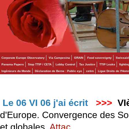
Corporate Europe Observatory
Via Campesina
GRAIN
Food sovereignty
Swissaid
Panama Papers
Stop TTIP / CETA
Lobby Control
Tax Justice
TTIP Leaks
fighti
Ingénieurs du Monde
Déclaration de Berne : Public eye
cetim
Ligue Droits de l'Ho
Le 06 VI 06 j'ai écrit
>>>
VI
d'Europe. Convergence des Solid
et globales.
Attac