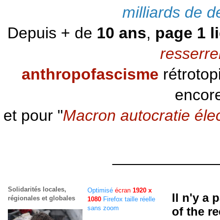
milliards de d
Depuis + de
10 ans
,
page 1 l
resserre
anthropofascisme
rétrotop
encore
et pour "
Macron autocratie éle
____________
Solidarités locales,
Optimisé
écran
1920 x
Il n'y a
régionales et globales
1080
Firefox taille réelle
sans zoom
of the r