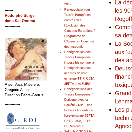
La déc
2017
les 90
Renégociation des
-------
Traités Européens
Rodolphe Burger
Rogof
contre Excit,
dans
Kat Onoma
l'Exclusion des
-------------
Comble
Citoyens Européens?
sa det
Programme de
L'Avenir en Commun
La Soc
des Insoumis
aux 'a
Renégociation des
Traités Européens
des ac
impossible comme la
Deutsc
Renégociation des
accords de libre-
financ
échange TTIP, CETA,
toxiqu
JEFTA et ALEUES
A sei Voci, Miserere,
Renégociations des
Gregorio Allegri,
Grande
Traités Européens /
Direction Fabre-Garrus
Dialogue avec la
Lehman
-------------
Société Civile... des
Les pl
lobbies / Accords de
libre-échange JEFTA,
techni
CETA, TiSA, TTIP,
Agrico
EU-Mercosur
Selon le CNCDH les