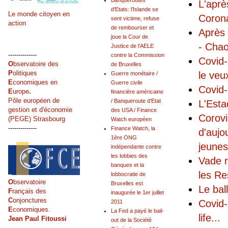
Banqueroutes
L'aprè
d'Etats: l'Islande se
Le monde citoyen en
Coro
sent victime, refuse
action
de rembourser et
Après 
joue la Cour de
- Chao
Justice de l'AELE
--------------
contre la Commission
Covid-
O
bservatoire des
de Bruxelles
P
olitiques
le veu
Guerre monétaire /
E
conomiques en
Guerre civile
Covid-
E
urope
.
financière américaine
Pôle européen de
/ Banqueroute d'Etat
L'Esta
gestion et d'économie
des USA / Finance
Corovi
(PEGE) Strasbourg
Watch européen
--------------
Finance Watch, la
d'aujo
1ère ONG
jeunes
indépendante contre
les lobbies des
Vade r
banques et la
les Re
lobbocratie de
O
bservatoire
Bruxelles est
Le bal
F
rançais des
inaugurée le 1er juillet
C
onjonctures
Covid-
2011
E
conomiques.
La Fed a payé le bail-
life
...
Jean Paul Fitoussi
out de la Société