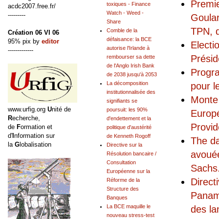
Premie
toxiques - Finance
acdc2007.free.fr/
Watch - Weed -
---------
Goular
Share
TPN, d
Comble de la
Création 06 VI 06
défaisance: la BCE
95% pix by
editor
Electi
autorise l'Irlande à
-------------
Présid
rembourser sa dette
de l'Anglo Irish Bank
Progr
de 2038 jusqu'à 2053
La décomposition
pour l
institutionnalisée des
Monte 
signifiants se
www.urfig.org
U
nité de
poursuit: les 90%
Europé
R
echerche,
d'endettement et la
Provid
de
F
ormation et
politique d'austérité
d'
I
nformation sur
de Kenneth Rogoff
The da
la
G
lobalisation
Directive sur la
avouée
Résolution bancaire /
Consultation
Sachs.
Européenne sur la
Direct
Réforme de la
Structure des
Panama
Banques
La BCE maquille le
des la
nouveau stress-test