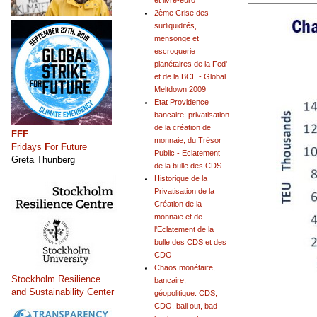
et livre-euro
2ème Crise des
surliquidités,
mensonge et
escroquerie
planétaires de la Fed'
et de la BCE - Global
Meltdown 2009
Etat Providence
bancaire: privatisation
de la création de
FFF
monnaie, du Trésor
F
ridays
F
or
F
uture
Public - Eclatement
Greta Thunberg
de la bulle des CDS
Historique de la
Privatisation de la
Création de la
monnaie et de
l'Eclatement de la
bulle des CDS et des
CDO
Chaos monétaire,
Stockholm Resilience
bancaire,
and Sustainability Center
géopolitique: CDS,
CDO, bail out, bad