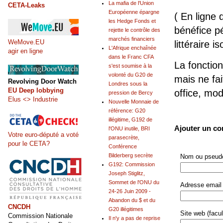
La mafia de l'Union
CETA-Leaks
Européenne épargne
( En ligne 
les Hedge Fonds et
bénéfice pé
rejette le contrôle des
marchés financiers
WeMove.EU
littéraire is
L'Afrique enchaînée
agir en ligne
dans le Franc CFA
La fonction
s'est soumise à la
volonté du G20 de
mais ne fai
Revolving Door Watch
Londres sous la
EU Deep lobbying
office, mo
pression de Bercy
Elus <> Industrie
Nouvelle Monnaie de
référence: G20
illégitime, G192 de
Ajouter un c
l'ONU inutile, BRI
Votre euro-député a voté
parasecrète,
pour le CETA?
Conférence
Bilderberg secrète
Nom ou pseudo
G192: Commission
Joseph Stiglitz,
Sommet de l'ONU du
Adresse email 
24-26 Juin 2009 -
Abandon du $ et du
CNCDH
G20 illégitimes
Site web (facult
Commission Nationale
Il n'y a pas de reprise