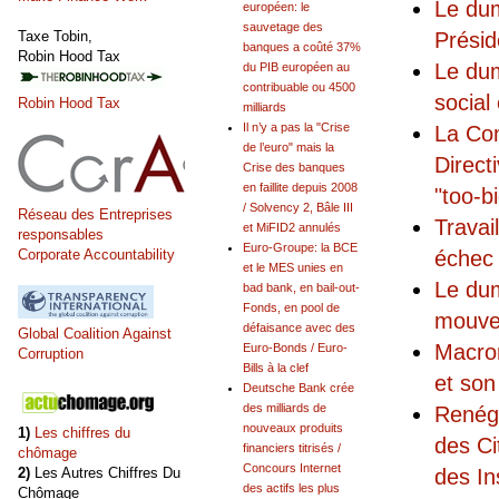
Le dum
européen: le
sauvetage des
Taxe Tobin,
Présid
banques a coûté 37%
Robin Hood Tax
Le du
du PIB européen au
contribuable ou 4500
social
Robin Hood Tax
milliards
Il n’y a pas la "Crise
La Com
de l’euro" mais la
Direct
Crise des banques
en faillite depuis 2008
"too-bi
/ Solvency 2, Bâle III
Réseau des Entreprises
Travai
et MiFID2 annulés
responsables
Euro-Groupe: la BCE
Corporate Accountability
échec
et le MES unies en
Le dum
bad bank, en bail-out-
Fonds, en pool de
mouvem
défaisance avec des
Global Coalition Against
Macron
Euro-Bonds / Euro-
Corruption
Bills à la clef
et son
Deutsche Bank crée
des milliards de
Renégo
nouveaux produits
1)
Les chiffres du
des C
financiers titrisés /
chômage
Concours Internet
2)
Les Autres Chiffres Du
des I
des actifs les plus
Chômage