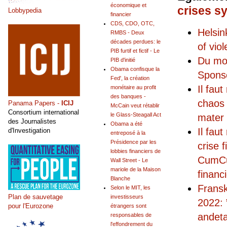
économique et
crises s
Lobbypedia
financier
CDS, CDO, OTC,
Helsi
RMBS - Deux
décades perdues: le
of vio
PIB furtif et fictif - Le
Du mo
PIB d'initié
Obama confisque la
Sponso
Fed', la création
Il fau
monétaire au profit
des banques -
chaos 
Panama Papers -
ICIJ
McCain veut rétablir
Consortium international
le Glass-Steagall Act
mater 
des Journalistes
Obama a été
Il fau
d'Investigation
entreposé à la
Présidence par les
crise
lobbies financiers de
CumCum
Wall Street - Le
mariole de la Maison
financ
Blanche
Fransk
Selon le MIT, les
Plan de sauvetage
investisseurs
2022: 
pour l'Eurozone
étrangers sont
andet
responsables de
l'effondrement du