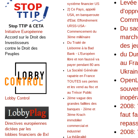
Levée 
système financier US
2] Ce Pays, appelé
d'oppr
USA, en banqueroute
Commis
d'Etat. Effondrement
Stop TTIP & CETA
URSS-USA -
Du sac
Initiative Européenne
Commencement du
marché
Accord sur le Droit des
3ème millénaire
Investisseurs
Du Traité de
des je
contre le Droit des
Lisbonne à la Bad
du Dum
Peuples
Bank - L'Européen
libre et non faussé va
au Fra
payer pendant 80 ans
Ukrai
La Société Générale
rapatrie en France
OpenLu
TOUTES ses pertes
et les vend au fisc et
souver
au Trésor Public
inopér
Lobby Control
2ème vague des
grandes faillites des
2008: 
banques - 2ème et
faut f
3ème Krach
immobilier
repas
Directives européennes
commercial et
dictées par les
2008: 
industriel
lobbies financiers de Bxl
La théâtralité