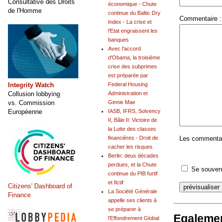
Consultative des Droits
économique - Chute
de l'Homme
continue du Baltic Dry
Commentaire :
Index - La crise et
l'Etat engraissent les
banques
Avec l'accord
d'Obama, la troisième
crise des subprimes
est préparée par
Integrity Watch
Federal Housing
Collusion lobbying
Administration et
vs. Commission
Ginnie Mae
Européenne
IASB, IFRS, Solvency
II, Bâle II: Victoire de
la Lutte des classes
Les commentair
financières - Droit de
cacher les risques
Berlin: deux décades
perdues, et la Chute
Se souveni
continue du PIB furtif
et fictif
Citizens' Dashboard of
La Société Générale
Finance
appelle ses clients à
se préparer à
Egalemen
l'Effondrement Global