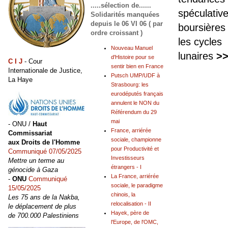
.....sélection de......
spéculativ
Solidarités manquées
depuis le 06 VI 06 ( par
boursières
ordre croissant )
les cycles
Nouveau Manuel
lunaires
>
d'Histoire pour se
C I J
- Cour
sentir bien en France
Internationale de Justice,
Putsch UMP/UDF à
La Haye
Strasbourg: les
eurodéputés français
annulent le NON du
Référendum du 29
mai
- ONU /
Haut
France, arriérée
Commissariat
sociale, championne
aux Droits de l'Homme
pour Productivité et
Communiqué 07/05/2025
Investisseurs
Mettre un terme au
étrangers - I
génocide à Gaza
La France, arriérée
-
ONU
Communiqué
sociale, le paradigme
15/05/2025
chinois, la
Les 75 ans de la Nakba,
relocalisation - II
le déplacement de plus
Hayek, père de
de 700.000 Palestiniens
l'Europe, de l'OMC,