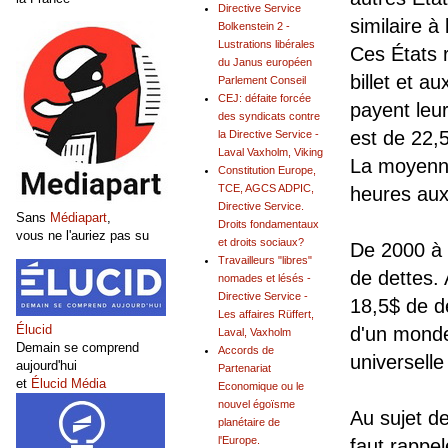
Directive Service
similaire à
Bolkenstein 2 -
Lustrations libérales
Ces États 
du Janus européen
billet et a
Parlement Conseil
CEJ: défaite forcée
payent leu
des syndicats contre
est de 22,5
la Directive Service -
Laval Vaxholm, Viking
La moyenne
Constitution Europe,
TCE, AGCS ADPIC,
heures au
Directive Service.
Sans
Médiapart
,
Droits fondamentaux
vous ne l'auriez pas su
et droits sociaux?
De 2000 à 
Travailleurs "libres"
de dettes.
nomades et lésés -
Directive Service -
18,5$ de de
Les affaires Rüffert,
Élucid
d'un monde
Laval, Vaxholm
Demain se comprend
Accords de
universell
aujourd'hui
Partenariat
et
Élucid Média
Economique ou le
nouvel égoïsme
Au sujet d
planétaire de
l'Europe.
faut rappel