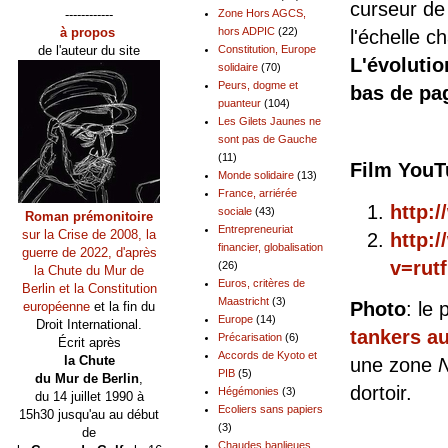
curseur de 
------------
Zone Hors AGCS,
à propos
hors ADPIC
(22)
l'échelle c
de l'auteur du site
Constitution, Europe
L'évolutio
solidaire
(70)
Peurs, dogme et
bas de pa
puanteur
(104)
Les Gilets Jaunes ne
sont pas de Gauche
(11)
Film YouTu
Monde solidaire
(13)
France, arriérée
http:
sociale
(43)
Roman prémonitoire
Entrepreneuriat
sur la Crise de 2008, la
http:
financier, globalisation
guerre de 2022, d'après
v=rut
(26)
la Chute du Mur de
Euros, critères de
Berlin et la Constitution
Maastricht
(3)
Photo
: le
européenne
et la fin du
Europe
(14)
Droit International.
tankers a
Précarisation
(6)
Écrit après
Accords de Kyoto et
la Chute
une zone
PIB
(5)
du Mur de Berlin
,
dortoir.
Hégémonies
(3)
du 14 juillet 1990 à
Ecoliers sans papiers
15h30 jusqu'au au début
(3)
de
Chaudes banlieues,