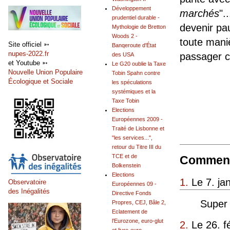
Développement
marchés
".
prudentiel durable -
devenir pau
Mythologie de Bretton
Woods 2 -
toute mani
Site officiel ➳
Banqeroute d'État
nupes-2022.fr
passager c
des USA
et Youtube ➳
Le G20 oublie la Taxe
Nouvelle Union Populaire
Tobin Spahn contre
Écologique et Sociale
les spéculations
systémiques et la
Taxe Tobin
Elections
Européennes 2009 -
Traité de Lisbonne et
"les services...",
retour du Titre III du
TCE et de
Comment
Bolkenstein
Elections
1.
Le 7. ja
Observatoire
Européennes 09 -
des Inégalités
Directive Fonds
Super
Propres, CEJ, Bâle 2,
Eclatement de
l'Eurozone, euro-glut
2.
Le 26. f