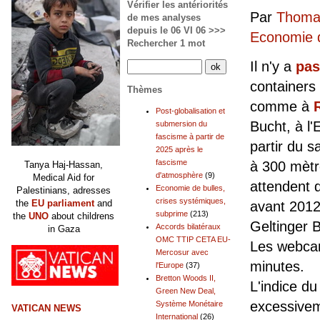
Vérifier les antériorités
Par
Thomas
de mes analyses
depuis le 06 VI 06 >>>
Economie d
Rechercher 1 mot
Il n'y a
pas
containers
Thèmes
comme à
Post-globalisation et
Bucht, à l'
submersion du
fascisme à partir de
partir du 
2025 après le
fascisme
à 300 mètr
Tanya Haj-Hassan,
d'atmosphère
(9)
Medical Aid for
attendent d
Economie de bulles,
Palestinians, adresses
crises systémiques,
the
EU parliament
and
avant 201
subprime
(213)
the
UNO
about childrens
Geltinger 
Accords bilatéraux
in Gaza
OMC TTIP CETA EU-
Les webcam
Mercosur avec
minutes.
l'Europe
(37)
Bretton Woods II,
L'indice du
Green New Deal,
excessivem
Système Monétaire
VATICAN NEWS
International
(26)