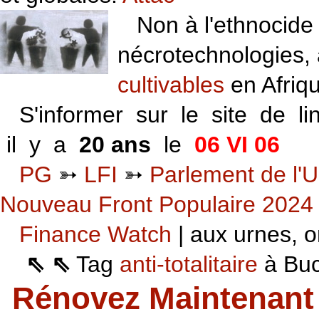
Non à l'ethnocide 
nécrotechnologies,
cultivables
en Afriq
S'informer sur le site de li
il y a
20 ans
le
06 VI 06
PG
➳
LFI
➳
Parlement de l'U
Nouveau Front Populaire 2024
Finance Watch
| aux urnes, on
⇖ ⇖
Tag
anti-totalitaire
à Buca
Rénovez Maintenant 