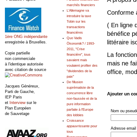
marchés financiers
L'Allemagne va
Conforme 
introduire la taxe
Tobin sur les
( En ligne 
transactions
bénéfice pé
financières
1ère ONG indépendante
Quo Vadis
littéraire is
enregistrée à Bruxelles.
Ökonomik? / 1993-
2011, "Crise
Copie partielle
La fonction
financière", tous
non commerciale
savaient mais
mais ne fai
à l'identique autorisée
voulaient profiter des
avec citation de source
office, mo
"dividendes de la
paix"
De l'illusion
Jacques Généreux,
suprématiste de la
Parti de Gauche,
Ajouter un c
concurrence libre
IEP Paris
non-faussée et de la
et
Interview
sur le
pure information
Plan Européen
parfaite à l'Europe
Nom ou pseudo
de Sauvetage
des lobbies
Croissance
appauvrissante pour
Adresse email 
tous