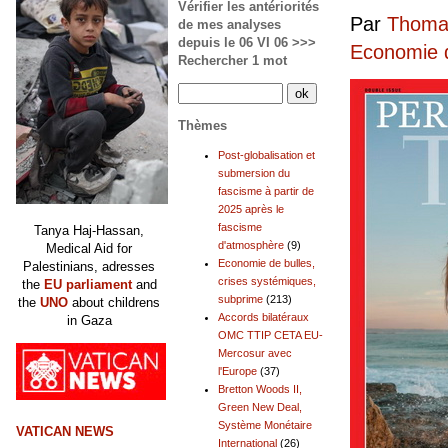
Vérifier les antériorités
Par
Thomas
de mes analyses
depuis le 06 VI 06 >>>
Economie d
Rechercher 1 mot
Thèmes
Post-globalisation et
submersion du
fascisme à partir de
2025 après le
fascisme
Tanya Haj-Hassan,
d'atmosphère
(9)
Medical Aid for
Economie de bulles,
Palestinians, adresses
crises systémiques,
the
EU parliament
and
subprime
(213)
the
UNO
about childrens
Accords bilatéraux
in Gaza
OMC TTIP CETA EU-
Mercosur avec
l'Europe
(37)
Bretton Woods II,
Green New Deal,
Système Monétaire
VATICAN NEWS
International
(26)