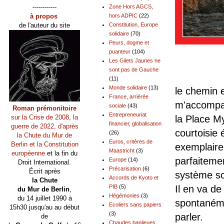
------------
Zone Hors AGCS,
à propos
hors ADPIC
(22)
de l'auteur du site
Constitution, Europe
solidaire
(70)
Peurs, dogme et
puanteur
(104)
Les Gilets Jaunes ne
sont pas de Gauche
(11)
Monde solidaire
(13)
le chemin 
France, arriérée
m'accompa
sociale
(43)
Roman prémonitoire
Entrepreneuriat
la Place M
sur la Crise de 2008, la
financier, globalisation
guerre de 2022, d'après
courtoisie é
(26)
la Chute du Mur de
Euros, critères de
Berlin et la Constitution
exemplaire 
Maastricht
(3)
européenne
et la fin du
parfaiteme
Europe
(14)
Droit International.
Précarisation
(6)
Écrit après
système sco
Accords de Kyoto et
la Chute
Il en va d
PIB
(5)
du Mur de Berlin
,
Hégémonies
(3)
du 14 juillet 1990 à
spontanémen
Ecoliers sans papiers
15h30 jusqu'au au début
(3)
parler.
de
Chaudes banlieues,