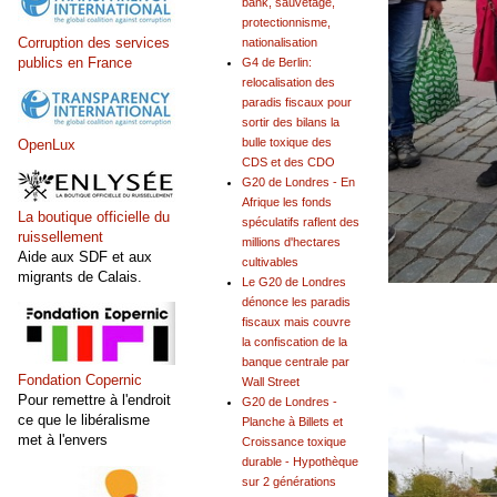
bank, sauvetage,
protectionnisme,
Corruption des services
nationalisation
publics en France
G4 de Berlin:
relocalisation des
paradis fiscaux pour
sortir des bilans la
bulle toxique des
OpenLux
CDS et des CDO
G20 de Londres - En
Afrique les fonds
La boutique officielle du
spéculatifs raflent des
ruissellement
millions d'hectares
Aide aux SDF et aux
cultivables
migrants de Calais.
Le G20 de Londres
dénonce les paradis
fiscaux mais couvre
la confiscation de la
banque centrale par
Fondation Copernic
Wall Street
Pour remettre à l'endroit
G20 de Londres -
ce que le libéralisme
Planche à Billets et
met à l'envers
Croissance toxique
durable - Hypothèque
sur 2 générations