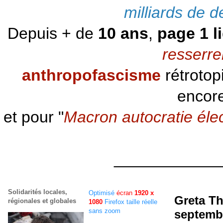
milliards de d
Depuis + de
10 ans
,
page 1 l
resserre
anthropofascisme
rétrotop
encore
et pour "
Macron autocratie éle
____________
Solidarités locales,
Optimisé
écran
1920 x
Greta Th
régionales et globales
1080
Firefox taille réelle
sans zoom
septembr