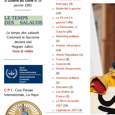
la
Guerre du Golfe
le 16
froid pays
(3)
janvier 1991
Modernité à gauche
----------------
(16)
Le PS est-il à
gauche?
(45)
La Rénovation, à
Gauche
(25)
Le temps des salauds
Marketing politique
Comment le fascisme
(2)
devient réel
Artistes réfractaires
Hugues Jallon:
(14)
livre
et
vidéo
VIème République
(1)
-----------------------
France
(8)
General
(4)
Devoir d'expression
(6)
Jeunesse politique
(1)
Education
(2)
C P I
- Cour Pénale
Les droites de
Internationale, La Haye
France
(2)
La fièvre du poulet
2007
(19)
Législatives 2007
(4)