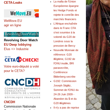
La mafia de l'Union
CETA-Leaks
Européenne épargne
les Hedge Fonds et
rejette le contrôle des
marchés financiers
WeMove.EU
L'Afrique enchaînée
agir en ligne
dans le Franc CFA
s'est soumise à la
volonté du G20 de
Revolving Door Watch
Londres sous la
EU Deep lobbying
pression de Bercy
Elus <> Industrie
Nouvelle Monnaie de
référence: G20
illégitime, G192 de
l'ONU inutile, BRI
Votre euro-député a voté
parasecrète,
pour le CETA?
Conférence
Bilderberg secrète
G192: Commission
Joseph Stiglitz,
Sommet de l'ONU du
24-26 Juin 2009 -
Abandon du $ et du
CNCDH
G20 illégitimes
Commission Nationale
Il n'y a pas de reprise