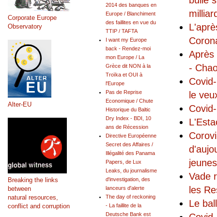
bulle 
2014 des banques en
millia
Europe / Blanchiment
Corporate Europe
des faillites en vue du
L'aprè
Observatory
TTIP / TAFTA
Coro
I want my Europe
back - Rendez-moi
Après 
mon Europe / La
- Chao
Grèce dit NON à la
Troïka et OUI à
Covid-
l'Europe
Pas de Reprise
le veu
Economique / Chute
Alter-EU
Covid-
Historique du Baltic
Dry Index - BDI, 10
L'Esta
ans de Récession
Corovi
Directive Européenne
Secret des Affaires /
d'aujo
Illégalité des Panama
jeunes
Papers, de Lux
Leaks, du journalisme
Vade r
Breaking the links
d'investigation, des
les Re
between
lanceurs d'alerte
natural resources,
The day of reckoning
Le bal
conflict and corruption
- La faillite de la
Deutsche Bank est