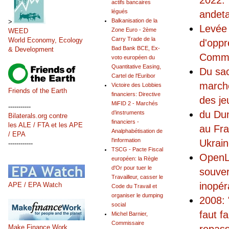
2022: 
actifs bancaires
légués
andet
Balkanisation de la
>
Levée 
Zone Euro - 2ème
WEED
Carry Trade de la
World Economy, Ecology
d'oppr
Bad Bank BCE, Ex-
& Development
Commis
voto européen du
Quantitative Easing,
Du sac
Cartel de l'Euribor
marché
Victoire des Lobbies
Friends of the Earth
financiers: Directive
des je
MiFID 2 - Marchés
-----------
du Dum
d’instruments
Bilaterals.org contre
financiers -
les ALE / FTA et les APE
au Fra
Analphabétisation de
/ EPA
l'information
Ukrai
------------
TSCG - Pacte Fiscal
OpenLu
européen: la Règle
d'Or pour tuer le
souver
Travailleur, casser le
inopér
APE / EPA Watch
Code du Travail et
organiser le dumping
2008: 
social
faut f
Michel Barnier,
Commissaire
Make Finance Work