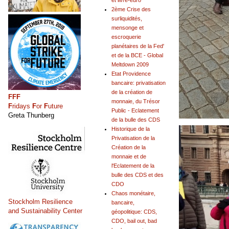
et livre-euro
2ème Crise des
surliquidités,
mensonge et
escroquerie
planétaires de la Fed'
et de la BCE - Global
Meltdown 2009
Etat Providence
bancaire: privatisation
de la création de
FFF
monnaie, du Trésor
F
ridays
F
or
F
uture
Public - Eclatement
Greta Thunberg
de la bulle des CDS
Historique de la
Privatisation de la
Création de la
monnaie et de
l'Eclatement de la
bulle des CDS et des
CDO
Chaos monétaire,
Stockholm Resilience
bancaire,
and Sustainability Center
géopolitique: CDS,
CDO, bail out, bad