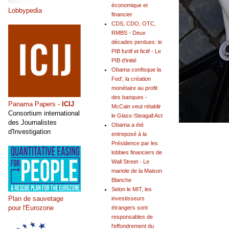
économique et
Lobbypedia
financier
CDS, CDO, OTC,
RMBS - Deux
décades perdues: le
PIB furtif et fictif - Le
PIB d'initié
Obama confisque la
Fed', la création
monétaire au profit
des banques -
Panama Papers -
ICIJ
McCain veut rétablir
Consortium international
le Glass-Steagall Act
des Journalistes
Obama a été
d'Investigation
entreposé à la
Présidence par les
lobbies financiers de
Wall Street - Le
mariole de la Maison
Blanche
Selon le MIT, les
Plan de sauvetage
investisseurs
pour l'Eurozone
étrangers sont
responsables de
l'effondrement du