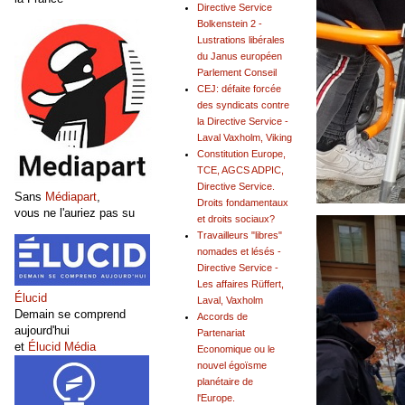
Directive Service
Bolkenstein 2 -
Lustrations libérales
du Janus européen
Parlement Conseil
CEJ: défaite forcée
des syndicats contre
la Directive Service -
Laval Vaxholm, Viking
Constitution Europe,
TCE, AGCS ADPIC,
Directive Service.
Sans
Médiapart
,
Droits fondamentaux
vous ne l'auriez pas su
et droits sociaux?
Travailleurs "libres"
nomades et lésés -
Directive Service -
Les affaires Rüffert,
Élucid
Laval, Vaxholm
Demain se comprend
Accords de
aujourd'hui
Partenariat
et
Élucid Média
Economique ou le
nouvel égoïsme
planétaire de
l'Europe.