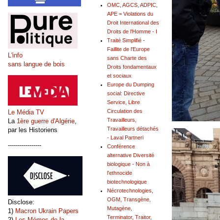
OMC, AGCS, ADPIC,
APE = Violations du
Droit International des
Droits de l'Homme - I
Traité Simplifié -
Faillite de l'Europe
L'info
sans Charte des
sans langue de bois
Droits fondamentaux
et sociaux
Europe du Dumping
social: Directive
Service, Libre
Circulation des
Le Média TV
Travailleurs,
La
1ère guerre d'Algérie
,
Travailleurs détachés
par les Historiens
- Laval Partneri
-----------------
Conférence
alternative Diversité
biologique - Non à
l'ethnocide
biotechnologique
Nécrotechnologies,
OGM, Transgène,
Disclose:
Mutagène,
1)
Macron Ukrain Papers
Terminator, Traitor,
2)
Les Mémos de la