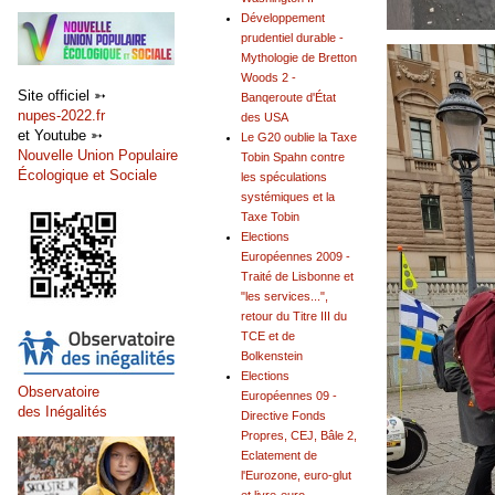
Développement
prudentiel durable -
Mythologie de Bretton
Woods 2 -
Site officiel ➳
Banqeroute d'État
nupes-2022.fr
des USA
et Youtube ➳
Le G20 oublie la Taxe
Nouvelle Union Populaire
Tobin Spahn contre
Écologique et Sociale
les spéculations
systémiques et la
Taxe Tobin
Elections
Européennes 2009 -
Traité de Lisbonne et
"les services...",
retour du Titre III du
TCE et de
Bolkenstein
Elections
Observatoire
Européennes 09 -
des Inégalités
Directive Fonds
Propres, CEJ, Bâle 2,
Eclatement de
l'Eurozone, euro-glut