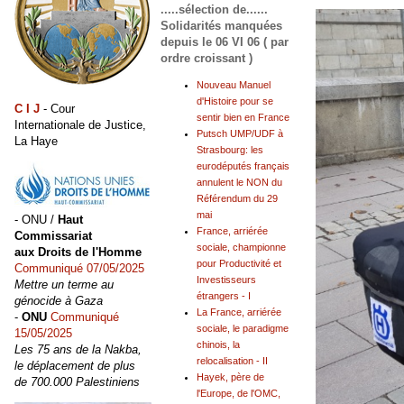
.....sélection de......
Solidarités manquées
depuis le 06 VI 06 ( par
ordre croissant )
Nouveau Manuel
d'Histoire pour se
C I J
- Cour
sentir bien en France
Internationale de Justice,
Putsch UMP/UDF à
La Haye
Strasbourg: les
eurodéputés français
annulent le NON du
Référendum du 29
mai
- ONU /
Haut
France, arriérée
Commissariat
sociale, championne
aux Droits de l'Homme
pour Productivité et
Communiqué 07/05/2025
Investisseurs
Mettre un terme au
étrangers - I
génocide à Gaza
La France, arriérée
-
ONU
Communiqué
sociale, le paradigme
15/05/2025
chinois, la
Les 75 ans de la Nakba,
relocalisation - II
le déplacement de plus
Hayek, père de
de 700.000 Palestiniens
l'Europe, de l'OMC,