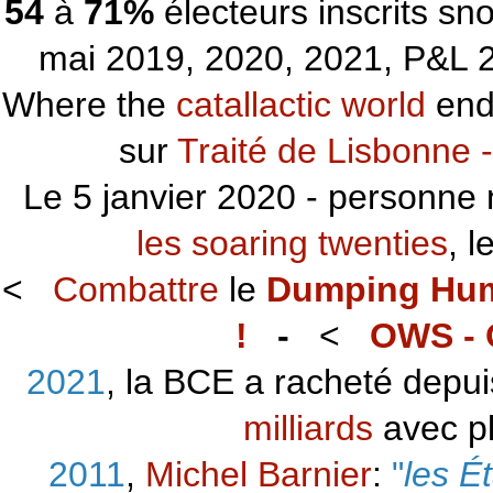
54
à
71%
électeurs inscrits s
mai 2019, 2020, 2021, P&L 2
Where the
catallactic world
ends
sur
Traité de Lisbonne -
Le 5 janvier 2020 - personne 
les soaring twenties
, 
<
Combattre
le
Dumping Hu
!
-
<
OWS - 
2021
, la BCE a racheté depu
milliards
avec p
2011
,
Michel Barnier
:
"
les É