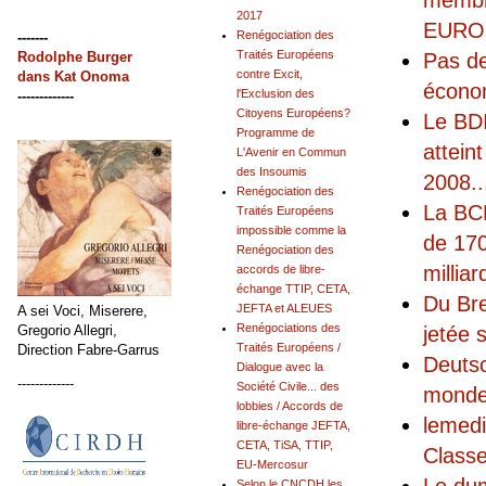
membr
2017
EUROFI
Renégociation des
-------
Traités Européens
Rodolphe Burger
Pas de
contre Excit,
dans
Kat Onoma
écono
l'Exclusion des
-------------
Citoyens Européens?
Le BDI
Programme de
attein
L'Avenir en Commun
des Insoumis
2008
..
Renégociation des
La BCE
Traités Européens
impossible comme la
de 170
Renégociation des
milliar
accords de libre-
échange TTIP, CETA,
Du Bre
JEFTA et ALEUES
A sei Voci, Miserere,
Renégociations des
Gregorio Allegri,
jetée 
Traités Européens /
Direction Fabre-Garrus
Deutsc
Dialogue avec la
-------------
Société Civile... des
monde 
lobbies / Accords de
lemedi
libre-échange JEFTA,
CETA, TiSA, TTIP,
Classe
EU-Mercosur
Selon le CNCDH les