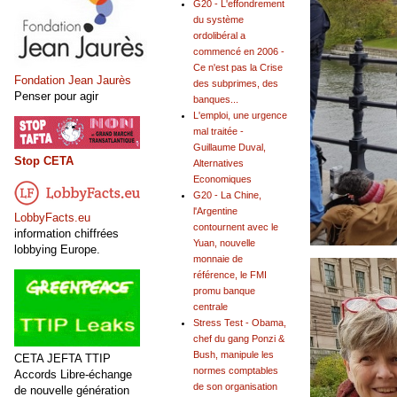
G20 - L'effondrement
du système
ordolibéral a
commencé en 2006 -
Ce n'est pas la Crise
Fondation Jean Jaurès
des subprimes, des
Penser pour agir
banques...
L'emploi, une urgence
mal traitée -
Guillaume Duval,
Stop CETA
Alternatives
Economiques
G20 - La Chine,
l'Argentine
LobbyFacts.eu
contournent avec le
information chiffrées
Yuan, nouvelle
lobbying Europe.
monnaie de
référence, le FMI
promu banque
centrale
Stress Test - Obama,
chef du gang Ponzi &
Bush, manipule les
CETA JEFTA TTIP
normes comptables
Accords Libre-échange
de son organisation
de nouvelle génération