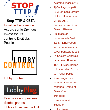
système financier US
2] Ce Pays, appelé
USA, en banqueroute
d'Etat. Effondrement
Stop TTIP & CETA
URSS-USA -
Initiative Européenne
Commencement du
Accord sur le Droit des
3ème millénaire
Investisseurs
Du Traité de
contre le Droit des
Lisbonne à la Bad
Peuples
Bank - L'Européen
libre et non faussé va
payer pendant 80 ans
La Société Générale
rapatrie en France
TOUTES ses pertes
et les vend au fisc et
au Trésor Public
Lobby Control
2ème vague des
grandes faillites des
banques - 2ème et
3ème Krach
immobilier
Directives européennes
commercial et
dictées par les
industriel
lobbies financiers de Bxl
La théâtralité