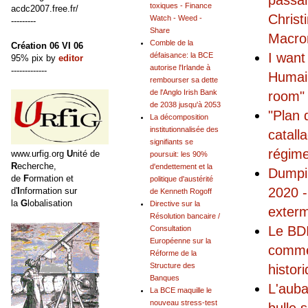
passan
toxiques - Finance
acdc2007.free.fr/
Christ
Watch - Weed -
---------
Share
Macro
Comble de la
Création 06 VI 06
I want
défaisance: la BCE
95% pix by
editor
autorise l'Irlande à
-------------
Humain
rembourser sa dette
de l'Anglo Irish Bank
room"
de 2038 jusqu'à 2053
"Plan 
La décomposition
institutionnalisée des
catall
signifiants se
régime
www.urfig.org
U
nité de
poursuit: les 90%
R
echerche,
d'endettement et la
Dumpi
de
F
ormation et
politique d'austérité
2020 -
d'
I
nformation sur
de Kenneth Rogoff
la
G
lobalisation
Directive sur la
exterm
Résolution bancaire /
Le BDI
Consultation
Européenne sur la
commen
Réforme de la
Structure des
histor
Banques
L'auba
La BCE maquille le
nouveau stress-test