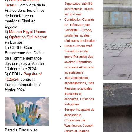
Superweed, stérilité
Terreur
Complicité de la
contractuelle, brevet
France dans les crimes
sur le vivant
de la dictature du
Contribution Congrès
maréchal Sissi en
PS, Rénova(c)tion
Egypte
Socialiste - Europe,
3)
Macron Egypt Papers
solidarités locales,
4)
Opération Sirli Macron
régionales et globales
en Egypte
France Productivité
La CEDH - Cour
Travail Jours de
Européenne des Droits
grève Pyramide des
de l'Homme demande
salaires Répartition
des comptes à Macron -
richesses Attractivité
10 décembre 2024
Investisseurs
5)
CEDH
-
Requête n°
Interventionisme,
4125/24
, contre la
nationalisations, Plan
France introduite le 7
Paulson, scandales
février 2024
financiers et
bancaires, Crise des
Subprimes
Europe: incapable de
dépasser le
Consensus de
Washington, Joseph
Paradis Fiscaux et
Stiglitz et Jagdish