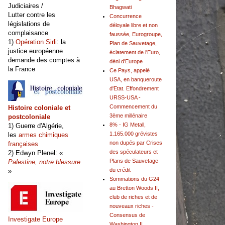
Judiciaires /
Bhagwati
Lutter contre les
Concurrence
législations de
déloyale libre et non
complaisance
faussée, Eurogroupe,
1)
Opération Sirli
: la
Plan de Sauvetage,
justice européenne
éclatement de l'Euro,
demande des comptes à
déni d'Europe
la France
Ce Pays, appelé
USA, en banqueroute
d'Etat. Effondrement
URSS-USA -
Commencement du
Histoire coloniale et
3ème millénaire
postcoloniale
8% - IG Metall,
1) Guerre d'Algérie,
1.165.000 grévistes
les
armes chimiques
non dupés par Crises
françaises
des spéculateurs et
2) Edwyn Plenel: «
Plans de Sauvetage
Palestine, notre blessure
du crédit
»
Sommations du G24
au Bretton Woods II,
club de riches et de
nouveaux riches -
Consensus de
Investigate Europe
Washington II