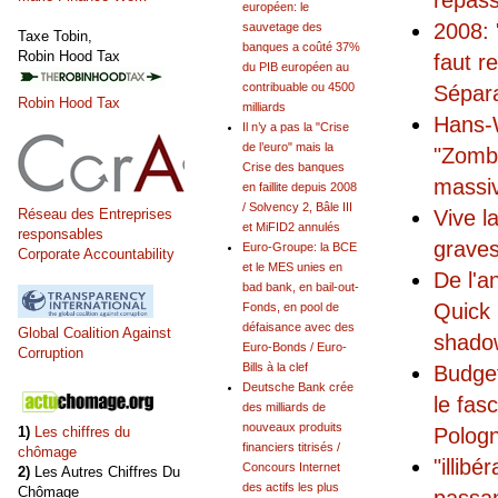
repas
européen: le
2008: 
sauvetage des
Taxe Tobin,
banques a coûté 37%
Robin Hood Tax
faut r
du PIB européen au
contribuable ou 4500
Sépar
Robin Hood Tax
milliards
Hans-W
Il n’y a pas la "Crise
de l’euro" mais la
"Zomb
Crise des banques
massiv
en faillite depuis 2008
/ Solvency 2, Bâle III
Réseau des Entreprises
Vive l
et MiFID2 annulés
responsables
graves
Euro-Groupe: la BCE
Corporate Accountability
et le MES unies en
De l'a
bad bank, en bail-out-
Quick 
Fonds, en pool de
défaisance avec des
Global Coalition Against
shadow
Euro-Bonds / Euro-
Corruption
Bills à la clef
Budget
Deutsche Bank crée
le fas
des milliards de
nouveaux produits
1)
Les chiffres du
Pologn
financiers titrisés /
chômage
"illibé
Concours Internet
2)
Les Autres Chiffres Du
des actifs les plus
Chômage