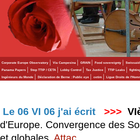
Corporate Europe Observatory
Via Campesina
GRAIN
Food sovereignty
Swissaid
Panama Papers
Stop TTIP / CETA
Lobby Control
Tax Justice
TTIP Leaks
fighti
Ingénieurs du Monde
Déclaration de Berne : Public eye
cetim
Ligue Droits de l'Ho
Le 06 VI 06 j'ai écrit
>>>
VI
d'Europe. Convergence des Solid
et globales.
Attac