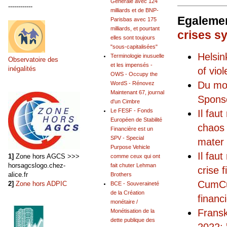
Générale avec 124
------------
milliards et de BNP-
Egalemen
Parisbas avec 175
milliards, et pourtant
crises s
elles sont toujours
"sous-capitalisées"
Helsi
Terminologie inusuelle
Observatoire des
et les impensés -
inégalités
of vio
OWS - Occupy the
Du mo
WordS - Rénovez
Maintenant 67, journal
Sponso
d'un Cimbre
Le FESF - Fonds
Il fau
Européen de Stabilité
chaos 
Financière est un
SPV - Special
mater 
Purpose Vehicle
Il fau
1]
Zone hors AGCS >>>
comme ceux qui ont
horsagcslogo.chez-
fait chuter Lehman
crise
alice.fr
Brothers
CumCum
2]
Zone hors ADPIC
BCE - Souveraineté
de la Création
financ
monétaire /
Fransk
Monétisation de la
dette publique des