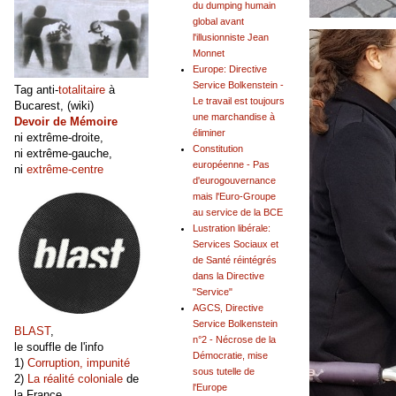
du dumping humain
global avant
l'illusionniste Jean
Monnet
Europe: Directive
Service Bolkenstein -
Tag anti-
totalitaire
à
Le travail est toujours
Bucarest, (wiki)
une marchandise à
Devoir de Mémoire
éliminer
ni extrême-droite,
Constitution
ni extrême-gauche,
européenne - Pas
ni
extrême-centre
d'eurogouvernance
mais l'Euro-Groupe
au service de la BCE
Lustration libérale:
Services Sociaux et
de Santé réintégrés
dans la Directive
"Service"
AGCS, Directive
Service Bolkenstein
BLAST
,
n°2 - Nécrose de la
le souffle de l'info
Démocratie, mise
1)
Corruption, impunité
sous tutelle de
2)
La réalité coloniale
de
l'Europe
la France