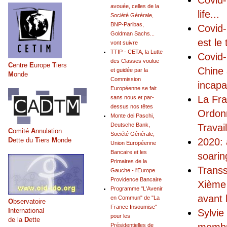
Covid-
avouée, celles de la
life
...
Société Gérérale,
BNP-Paribas,
Covid-
Goldman Sachs...
est le 
vont suivre
TTIP - CETA, la Lutte
Covid-
des Classes voulue
C
entre
E
urope
T
iers
Chine 
et guidée par la
M
onde
Commission
incapa
Européenne se fait
La Fra
sans nous et par-
dessus nos têtes
Ordonn
Monte dei Paschi,
Deutsche Bank,
Travai
C
omité
A
nnulation
Société Générale,
D
ette du
T
iers
M
onde
2020: 
Union Européenne
Bancaire et les
soarin
Primaires de la
Transs
Gauche - l'Europe
Providence Bancaire
Xième 
Programme "L'Avenir
avant 
en Commun" de "La
O
bservatoire
France Insoumise"
I
nternational
Sylvie
pour les
de la
D
ette
Présidentielles de