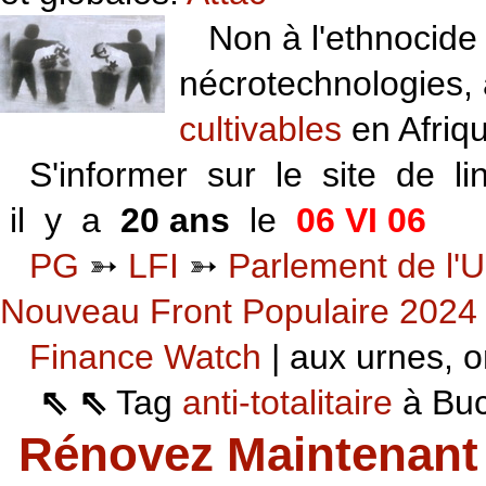
Non à l'ethnocide 
nécrotechnologies,
cultivables
en Afriq
S'informer sur le site de li
il y a
20 ans
le
06 VI 06
PG
➳
LFI
➳
Parlement de l'U
Nouveau Front Populaire 2024
Finance Watch
| aux urnes, on
⇖ ⇖
Tag
anti-totalitaire
à Buca
Rénovez Maintenant 