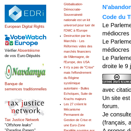
Globalisation-
N'abandonn
Démocratie-
Souveraineté
Code du Tr
nationale est un kit
Le Parleme
universel pour tuer de
European Digital Rights
l'OMC à l'Europe
médiocres 
Destruction par les
Le Parleme
Marchés - Les
Réformes vides des
médiocres 
Vérifier
Absentéisme
marchés financiers
de vos Euro-Députés
Le Parleme
de l'Allemagne, de
l'Europe, des USA
droite le 9
Il n'y a pas de "Crise"
mais l'effondrement
du Régime
systémique
Banque de
avec citati
autoritaire - Bulles
semences traditionnelles
Echoïques, Suite de
Un site est
Krachs majeurs
Les 27 créent le
forum.
Mécanisme
Je consult
Permanent de
Tax Justice Network
Gestion de Crise et
(français, 
"
Offshore leaks
"
une Euro-Zone
A propos 
"
Paradise Papers
"
Parallèle soumise aux