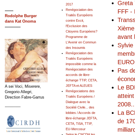
Greta 
2017
Renégociation des
-------
FFF - 
Traités Européens
Rodolphe Burger
Transs
contre Excit,
dans
Kat Onoma
l'Exclusion des
-------------
Xième 
Citoyens Européens?
avant 
Programme de
L'Avenir en Commun
Sylvie
des Insoumis
membr
Renégociation des
Traités Européens
EUROFI
impossible comme la
Pas de
Renégociation des
accords de libre-
écono
échange TTIP, CETA,
JEFTA et ALEUES
A sei Voci, Miserere,
Le BDI
Renégociations des
Gregorio Allegri,
attein
Traités Européens /
Direction Fabre-Garrus
Dialogue avec la
2008
..
-------------
Société Civile... des
La BCE
lobbies / Accords de
libre-échange JEFTA,
de 170
CETA, TiSA, TTIP,
milliar
EU-Mercosur
Selon le CNCDH les