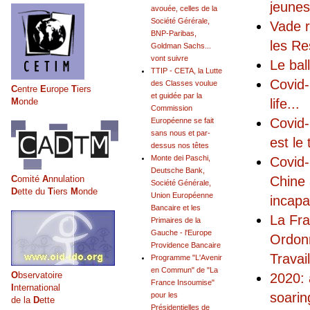
jeunes
avouée, celles de la
Société Gérérale,
Vade r
BNP-Paribas,
les Re
Goldman Sachs...
vont suivre
Le bal
TTIP - CETA, la Lutte
Covid-
des Classes voulue
C
entre
E
urope
T
iers
et guidée par la
M
onde
life
...
Commission
Covid-
Européenne se fait
sans nous et par-
est le 
dessus nos têtes
Monte dei Paschi,
Covid-
Deutsche Bank,
C
omité
A
nnulation
Chine 
Société Générale,
D
ette du
T
iers
M
onde
Union Européenne
incapa
Bancaire et les
La Fra
Primaires de la
Gauche - l'Europe
Ordonn
Providence Bancaire
Travai
Programme "L'Avenir
en Commun" de "La
O
bservatoire
2020: 
France Insoumise"
I
nternational
soarin
pour les
de la
D
ette
Présidentielles de