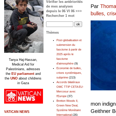
Vérifier les antériorités
Par
Thomas
de mes analyses
depuis le 06 VI 06 >>>
bulles, cr
Rechercher 1 mot
Thèmes
Post-globalisation et
submersion du
fascisme à partir de
2025 après le
fascisme
Tanya Haj-Hassan,
d'atmosphère
(9)
Medical Aid for
Economie de bulles,
Palestinians, adresses
crises systémiques,
the
EU parliament
and
subprime
(213)
the
UNO
about childrens
Accords bilatéraux
in Gaza
OMC TTIP CETA EU-
Mercosur avec
l'Europe
(37)
Bretton Woods II,
mon indigna
Green New Deal,
Geithner B
Système Monétaire
VATICAN NEWS
International
(26)