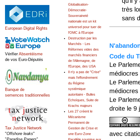
qu'il 
Globalisation-
très l
Démocratie-
Souveraineté
sans d
nationale est un kit
universel pour tuer de
European Digital Rights
l'OMC à l'Europe
Destruction par les
Marchés - Les
N'abandonn
Réformes vides des
Vérifier
Absentéisme
Code du Tr
marchés financiers
de vos Euro-Députés
de l'Allemagne, de
Le Parleme
l'Europe, des USA
Il n'y a pas de "Crise"
médiocres 
mais l'effondrement
Le Parleme
du Régime
systémique
Banque de
médiocres 
autoritaire - Bulles
semences traditionnelles
Le Parleme
Echoïques, Suite de
Krachs majeurs
droite le 9
Les 27 créent le
Mécanisme
Permanent de
Tax Justice Network
Gestion de Crise et
avec citati
"
Offshore leaks
"
une Euro-Zone
"
Paradise Papers
"
Parallèle soumise aux