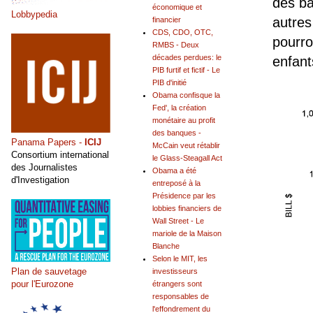
des ba
économique et
Lobbypedia
autres
financier
CDS, CDO, OTC,
pourro
RMBS - Deux
décades perdues: le
enfant
PIB furtif et fictif - Le
PIB d'initié
Obama confisque la
Fed', la création
monétaire au profit
des banques -
Panama Papers -
ICIJ
McCain veut rétablir
Consortium international
le Glass-Steagall Act
des Journalistes
Obama a été
d'Investigation
entreposé à la
Présidence par les
lobbies financiers de
Wall Street - Le
mariole de la Maison
Blanche
Selon le MIT, les
Plan de sauvetage
investisseurs
pour l'Eurozone
étrangers sont
responsables de
l'effondrement du