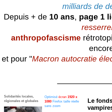
milliards de d
Depuis + de
10 ans
,
page 1 l
resserre
anthropofascisme
rétrotop
encore
et pour "
Macron autocratie éle
____________
Solidarités locales,
Optimisé
écran
1920 x
Le fonds
régionales et globales
1080
Firefox taille réelle
sans zoom
vampires