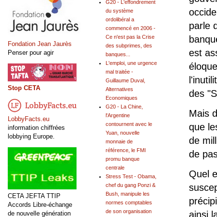
G20 - L'effondrement
occide
du système
ordolibéral a
parle 
commencé en 2006 -
banque
Ce n'est pas la Crise
Fondation Jean Jaurès
des subprimes, des
est as
Penser pour agir
banques...
L'emploi, une urgence
éloque
mal traitée -
l'inutili
Guillaume Duval,
Stop CETA
Alternatives
des "S
Economiques
G20 - La Chine,
Mais d
l'Argentine
LobbyFacts.eu
contournent avec le
que les
information chiffrées
Yuan, nouvelle
lobbying Europe.
de mil
monnaie de
référence, le FMI
de pas
promu banque
centrale
Quel e
Stress Test - Obama,
suscept
chef du gang Ponzi &
Bush, manipule les
CETA JEFTA TTIP
précipi
normes comptables
Accords Libre-échange
de son organisation
ainsi 
de nouvelle génération