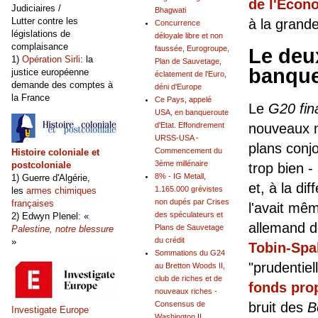
de l'Écon
Judiciaires /
Bhagwati
Lutter contre les
à la grande
Concurrence
législations de
déloyale libre et non
complaisance
faussée, Eurogroupe,
Le deu
1)
Opération Sirli
: la
Plan de Sauvetage,
banqu
justice européenne
éclatement de l'Euro,
demande des comptes à
déni d'Europe
la France
Ce Pays, appelé
Le
G20
fi
USA, en banqueroute
nouveaux mi
d'Etat. Effondrement
URSS-USA -
plans conj
Commencement du
Histoire coloniale et
3ème millénaire
postcoloniale
trop bien -
8% - IG Metall,
1) Guerre d'Algérie,
et, à la d
1.165.000 grévistes
les
armes chimiques
non dupés par Crises
françaises
l'avait mêm
des spéculateurs et
2) Edwyn Plenel: «
allemand de
Plans de Sauvetage
Palestine, notre blessure
du crédit
»
Tobin-Sp
Sommations du G24
"prudentiel
au Bretton Woods II,
club de riches et de
fonds pro
nouveaux riches -
bruit des
B
Consensus de
Investigate Europe
Washington II