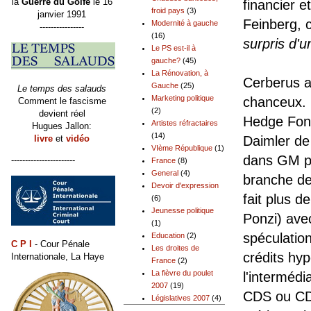
la
Guerre du Golfe
le 16
financier 
froid pays
(3)
janvier 1991
Feinberg, 
Modernité à gauche
----------------
(16)
surpris d'
Le PS est-il à
gauche?
(45)
La Rénovation, à
Cerberus av
Gauche
(25)
Le temps des salauds
Marketing politique
chanceux. 
Comment le fascisme
(2)
devient réel
Hedge Fond
Artistes réfractaires
Hugues Jallon:
(14)
livre
et
vidéo
Daimler de 
VIème République
(1)
dans GM pa
-----------------------
France
(8)
General
(4)
branche de
Devoir d'expression
fait plus d
(6)
Jeunesse politique
Ponzi) ave
(1)
spéculation
Education
(2)
C P I
- Cour Pénale
Les droites de
crédits hy
Internationale, La Haye
France
(2)
La fièvre du poulet
l'intermédi
2007
(19)
CDS ou CDO
Législatives 2007
(4)