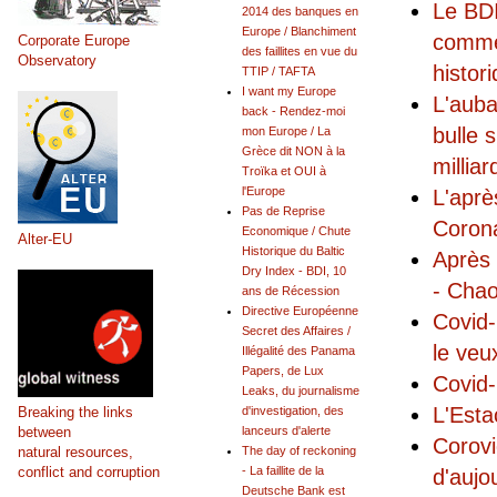
Le BDI
2014 des banques en
Europe / Blanchiment
commen
Corporate Europe
des faillites en vue du
Observatory
histor
TTIP / TAFTA
I want my Europe
L'auba
back - Rendez-moi
bulle 
mon Europe / La
Grèce dit NON à la
millia
Troïka et OUI à
l'Europe
L'aprè
Pas de Reprise
Coro
Economique / Chute
Alter-EU
Historique du Baltic
Après 
Dry Index - BDI, 10
- Chao
ans de Récession
Directive Européenne
Covid-
Secret des Affaires /
le veu
Illégalité des Panama
Papers, de Lux
Covid-
Leaks, du journalisme
L'Esta
Breaking the links
d'investigation, des
between
lanceurs d'alerte
Corovi
natural resources,
The day of reckoning
conflict and corruption
- La faillite de la
d'aujo
Deutsche Bank est