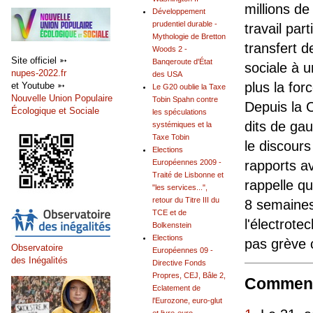
millions de
Développement
prudentiel durable -
travail part
Mythologie de Bretton
transfert d
Woods 2 -
Site officiel ➳
Banqeroute d'État
sociale à u
nupes-2022.fr
des USA
plus la for
et Youtube ➳
Le G20 oublie la Taxe
Nouvelle Union Populaire
Tobin Spahn contre
Depuis la C
Écologique et Sociale
les spéculations
dits de gau
systémiques et la
Taxe Tobin
le discours 
Elections
rapports av
Européennes 2009 -
Traité de Lisbonne et
rappelle q
"les services...",
retour du Titre III du
8 semaines 
TCE et de
l'électrote
Bolkenstein
Elections
pas grève 
Observatoire
Européennes 09 -
des Inégalités
Directive Fonds
Propres, CEJ, Bâle 2,
Comment
Eclatement de
l'Eurozone, euro-glut