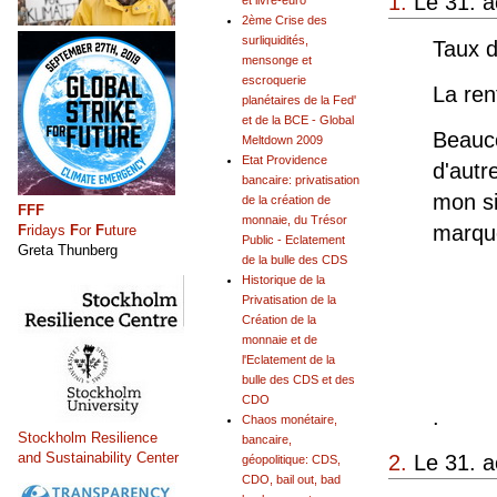
1.
Le 31. a
et livre-euro
2ème Crise des
surliquidités,
Taux d
mensonge et
escroquerie
La ren
planétaires de la Fed'
et de la BCE - Global
Beauco
Meltdown 2009
Etat Providence
d'autr
bancaire: privatisation
mon si
de la création de
FFF
monnaie, du Trésor
marque
F
ridays
F
or
F
uture
Public - Eclatement
Greta Thunberg
de la bulle des CDS
Historique de la
Privatisation de la
Création de la
monnaie et de
l'Eclatement de la
bulle des CDS et des
CDO
.
Chaos monétaire,
Stockholm Resilience
bancaire,
and Sustainability Center
2.
Le 31. a
géopolitique: CDS,
CDO, bail out, bad