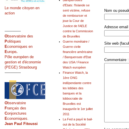
Banqueroutes
d'Etats: l'Islande se
Le monde citoyen en
Nom ou pseudo
sent victime, refuse
action
de rembourser et
joue la Cour de
Justice de l'AELE
Adresse email 
--------------
contre la Commission
O
bservatoire des
de Bruxelles
P
olitiques
Guerre monétaire /
Site web (facult
E
conomiques en
Guerre civile
E
urope
.
financière américaine
Pôle européen de
/ Banqueroute d'Etat
Commentaire :
gestion et d'économie
des USA / Finance
(PEGE) Strasbourg
Watch européen
--------------
Finance Watch, la
1ère ONG
indépendante contre
les lobbies des
banques et la
lobbocratie de
O
bservatoire
Bruxelles est
F
rançais des
inaugurée le 1er juillet
C
onjonctures
2011
E
conomiques.
La Fed a payé le bail-
Jean Paul Fitoussi
out de la Société