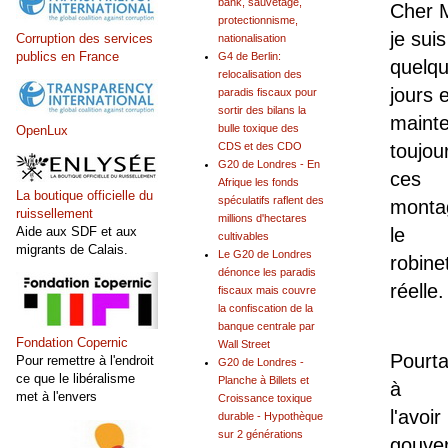
bank, sauvetage,
Cher 
protectionnisme,
je sui
Corruption des services
nationalisation
publics en France
G4 de Berlin:
quelq
relocalisation des
jours 
paradis fiscaux pour
sortir des bilans la
maint
bulle toxique des
OpenLux
CDS et des CDO
toujou
G20 de Londres - En
ces
Afrique les fonds
La boutique officielle du
spéculatifs raflent des
montag
ruissellement
millions d'hectares
Aide aux SDF et aux
le
cultivables
migrants de Calais.
Le G20 de Londres
robine
dénonce les paradis
réelle.
fiscaux mais couvre
la confiscation de la
banque centrale par
Fondation Copernic
Wall Street
Pourta
Pour remettre à l'endroit
G20 de Londres -
ce que le libéralisme
Planche à Billets et
à
met à l'envers
Croissance toxique
l'avoi
durable - Hypothèque
sur 2 générations
gouve