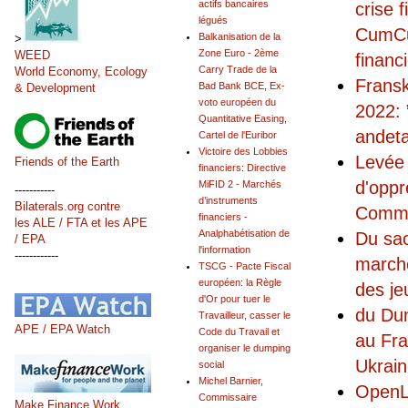
actifs bancaires
crise
légués
CumCum
Balkanisation de la
>
Zone Euro - 2ème
WEED
financ
Carry Trade de la
World Economy, Ecology
Fransk
Bad Bank BCE, Ex-
& Development
voto européen du
2022: 
Quantitative Easing,
andet
Cartel de l'Euribor
Victoire des Lobbies
Levée 
Friends of the Earth
financiers: Directive
d'oppr
MiFID 2 - Marchés
-----------
d’instruments
Bilaterals.org contre
Commis
financiers -
les ALE / FTA et les APE
Analphabétisation de
Du sac
/ EPA
l'information
------------
marché
TSCG - Pacte Fiscal
européen: la Règle
des je
d'Or pour tuer le
du Dum
Travailleur, casser le
APE / EPA Watch
Code du Travail et
au Fra
organiser le dumping
Ukrai
social
Michel Barnier,
OpenLu
Commissaire
Make Finance Work