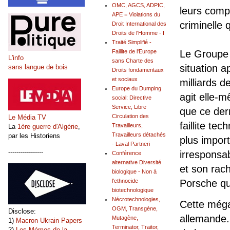
OMC, AGCS, ADPIC,
leurs compt
APE = Violations du
criminelle q
Droit International des
Droits de l'Homme - I
Traité Simplifié -
Le Groupe 
Faillite de l'Europe
L'info
sans Charte des
situation a
sans langue de bois
Droits fondamentaux
et sociaux
milliards d
Europe du Dumping
agit elle-
social: Directive
Service, Libre
que ce der
Circulation des
Le Média TV
faillite te
Travailleurs,
La
1ère guerre d'Algérie
,
Travailleurs détachés
par les Historiens
plus import
- Laval Partneri
-----------------
irresponsa
Conférence
alternative Diversité
et son rach
biologique - Non à
Porsche qu
l'ethnocide
biotechnologique
Nécrotechnologies,
Cette méga
OGM, Transgène,
Disclose:
allemande
Mutagène,
1)
Macron Ukrain Papers
Terminator, Traitor,
2)
Les Mémos de la