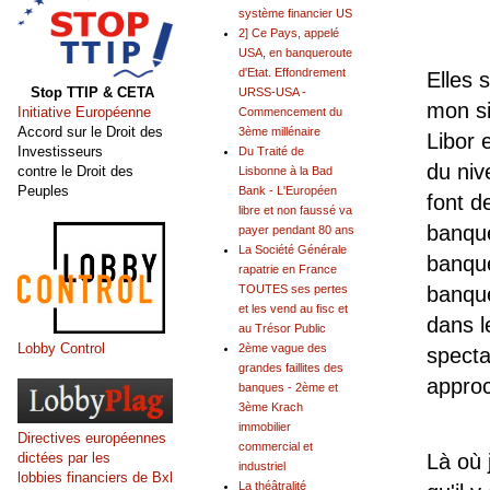
système financier US
2] Ce Pays, appelé
USA, en banqueroute
d'Etat. Effondrement
Elles s
Stop TTIP & CETA
URSS-USA -
mon si
Initiative Européenne
Commencement du
Accord sur le Droit des
3ème millénaire
Libor 
Investisseurs
Du Traité de
du niv
contre le Droit des
Lisbonne à la Bad
Peuples
Bank - L'Européen
font d
libre et non faussé va
banque
payer pendant 80 ans
La Société Générale
banque
rapatrie en France
banque
TOUTES ses pertes
et les vend au fisc et
dans l
au Trésor Public
Lobby Control
2ème vague des
specta
grandes faillites des
approc
banques - 2ème et
3ème Krach
immobilier
Directives européennes
commercial et
Là où 
dictées par les
industriel
lobbies financiers de Bxl
La théâtralité