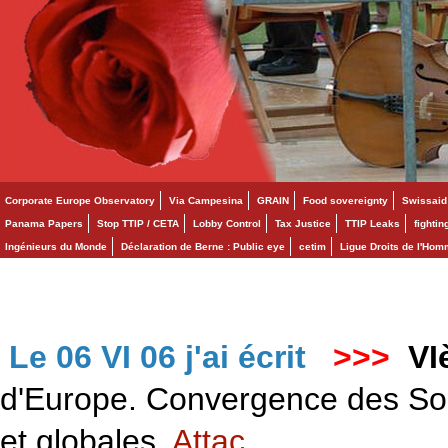
Corporate Europe Observatory
Via Campesina
GRAIN
Food sovereignty
Swissaid
Panama Papers
Stop TTIP / CETA
Lobby Control
Tax Justice
TTIP Leaks
fighti
Ingénieurs du Monde
Déclaration de Berne : Public eye
cetim
Ligue Droits de l'Ho
Le 06 VI 06 j'ai écrit
>>>
VI
d'Europe. Convergence des Solid
et globales.
Attac