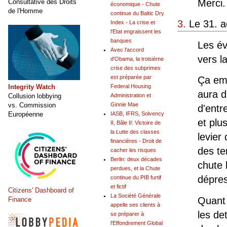
Merci.
Consultative des Droits
économique - Chute
de l'Homme
continue du Baltic Dry
3.
Le 31. a
Index - La crise et
l'Etat engraissent les
banques
Les év
Avec l'accord
vers la
d'Obama, la troisième
crise des subprimes
est préparée par
Ça em
Integrity Watch
Federal Housing
aura d'
Collusion lobbying
Administration et
vs. Commission
Ginnie Mae
d'entr
Européenne
IASB, IFRS, Solvency
et plu
II, Bâle II: Victoire de
la Lutte des classes
levier
financières - Droit de
des te
cacher les risques
Berlin: deux décades
chute 
perdues, et la Chute
dépres
continue du PIB furtif
et fictif
Citizens' Dashboard of
La Société Générale
Quant 
Finance
appelle ses clients à
les de
se préparer à
l'Effondrement Global