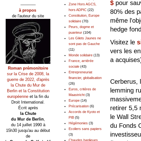
$
pour sauv
------------
Zone Hors AGCS,
à propos
hors ADPIC
(22)
80% des pa
de l'auteur du site
Constitution, Europe
même l'obj
solidaire
(70)
Peurs, dogme et
hedge fond
puanteur
(104)
Les Gilets Jaunes ne
Visitez le
s
sont pas de Gauche
(11)
vers les en
Monde solidaire
(13)
a acquises
France, arriérée
sociale
(43)
Roman prémonitoire
Entrepreneuriat
sur la Crise de 2008, la
financier, globalisation
guerre de 2022, d'après
Cerberus, 
(26)
la Chute du Mur de
lemming run
Euros, critères de
Berlin et la Constitution
Maastricht
(3)
européenne
et la fin du
massivemen
Europe
(14)
Droit International.
Précarisation
(6)
retirer 5,5
Écrit après
Accords de Kyoto et
la Chute
le Wall Str
PIB
(5)
du Mur de Berlin
,
Hégémonies
(3)
du Fonds Ce
du 14 juillet 1990 à
Ecoliers sans papiers
15h30 jusqu'au au début
investisseu
(3)
de
Chaudes banlieues,