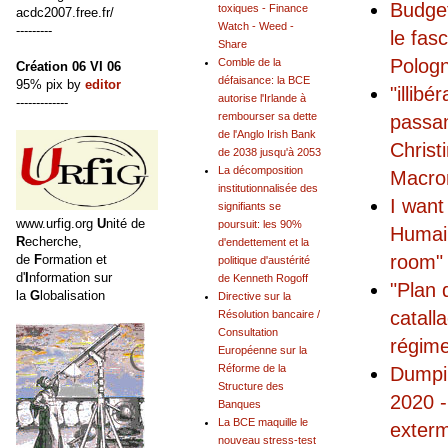
Budget
toxiques - Finance
acdc2007.free.fr/
Watch - Weed -
---------
le fas
Share
Pologn
Comble de la
Création 06 VI 06
défaisance: la BCE
95% pix by
editor
"illibé
autorise l'Irlande à
-------------
rembourser sa dette
passan
de l'Anglo Irish Bank
Christ
de 2038 jusqu'à 2053
La décomposition
Macro
institutionnalisée des
I want
signifiants se
www.urfig.org
U
nité de
poursuit: les 90%
Humain
R
echerche,
d'endettement et la
room"
de
F
ormation et
politique d'austérité
d'
I
nformation sur
de Kenneth Rogoff
"Plan 
la
G
lobalisation
Directive sur la
catall
Résolution bancaire /
Consultation
régime
Européenne sur la
Réforme de la
Dumpi
Structure des
2020 -
Banques
La BCE maquille le
exterm
nouveau stress-test