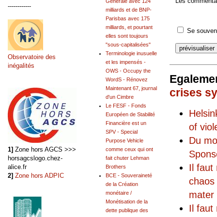
Les commentair
Générale avec 124
------------
milliards et de BNP-
Parisbas avec 175
milliards, et pourtant
Se souveni
elles sont toujours
"sous-capitalisées"
Terminologie inusuelle
Observatoire des
et les impensés -
inégalités
OWS - Occupy the
Egalemen
WordS - Rénovez
Maintenant 67, journal
crises s
d'un Cimbre
Le FESF - Fonds
Helsi
Européen de Stabilité
Financière est un
of vio
SPV - Special
Du mo
Purpose Vehicle
1]
Zone hors AGCS >>>
comme ceux qui ont
Sponso
horsagcslogo.chez-
fait chuter Lehman
Il fau
alice.fr
Brothers
2]
Zone hors ADPIC
BCE - Souveraineté
chaos 
de la Création
mater 
monétaire /
Monétisation de la
Il fau
dette publique des