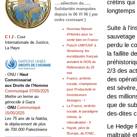
crétins qui
.....sélection de......
Solidarités manquées
longtemps 
depuis le 06 VI 06 ( par
ordre croissant )
Suite à l'i
Nouveau Manuel
d'Histoire pour se
sauvetage 
C I J
- Cour
sentir bien en France
Internationale de Justice,
perdu le co
Putsch UMP/UDF à
La Haye
Strasbourg: les
la faillite
eurodéputés français
préhistori
annulent le NON du
Référendum du 29
2/3 des ac
mai
- ONU /
Haut
des opérat
France, arriérée
Commissariat
sociale, championne
aux Droits de l'Homme
est sévère
pour Productivité et
Communiqué 07/05/2025
Investisseurs
des million
Mettre un terme au
étrangers - I
génocide à Gaza
que de sub
La France, arriérée
-
ONU
Communiqué
sociale, le paradigme
des-dites 
15/05/2025
chinois, la
Les 75 ans de la Nakba,
relocalisation - II
le déplacement de plus
Le Hedge F
Hayek, père de
de 700.000 Palestiniens
maltraité e
l'Europe, de l'OMC,