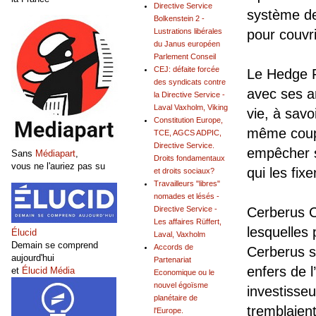
Directive Service
système de
Bolkenstein 2 -
pour couvri
Lustrations libérales
du Janus européen
Parlement Conseil
CEJ: défaite forcée
Le Hedge F
des syndicats contre
avec ses a
la Directive Service -
Laval Vaxholm, Viking
vie, à savo
Constitution Europe,
même coup 
TCE, AGCS ADPIC,
Directive Service.
empêcher s
Sans
Médiapart
,
Droits fondamentaux
vous ne l'auriez pas su
qui les fix
et droits sociaux?
Travailleurs "libres"
nomades et lésés -
Cerberus C
Directive Service -
Les affaires Rüffert,
lesquelles 
Élucid
Laval, Vaxholm
Demain se comprend
Accords de
Cerberus s
aujourd'hui
Partenariat
enfers de l
et
Élucid Média
Economique ou le
nouvel égoïsme
investisseu
planétaire de
tremblaien
l'Europe.