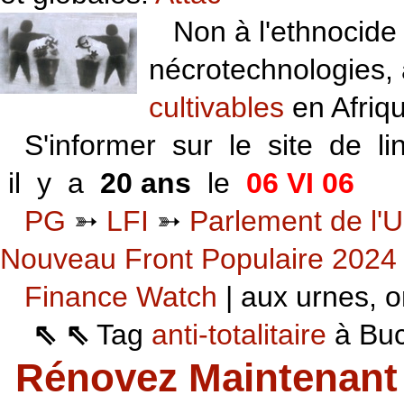
Non à l'ethnocide 
nécrotechnologies,
cultivables
en Afriq
S'informer sur le site de li
il y a
20 ans
le
06 VI 06
PG
➳
LFI
➳
Parlement de l'U
Nouveau Front Populaire 2024
Finance Watch
| aux urnes, on
⇖ ⇖
Tag
anti-totalitaire
à Buca
Rénovez Maintenant 