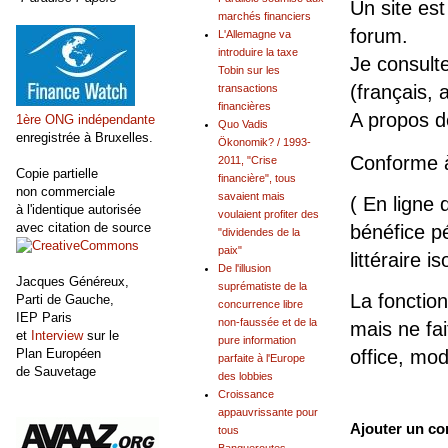
Un site est
marchés financiers
forum.
L'Allemagne va
introduire la taxe
Je consult
Tobin sur les
(français, 
transactions
financières
A propos 
1ère ONG indépendante
Quo Vadis
enregistrée à Bruxelles.
Ökonomik? / 1993-
Conforme 
2011, "Crise
Copie partielle
financière", tous
non commerciale
savaient mais
( En ligne 
à l'identique autorisée
voulaient profiter des
avec citation de source
bénéfice pé
"dividendes de la
paix"
littéraire is
De l'illusion
Jacques Généreux,
suprématiste de la
La fonction
Parti de Gauche,
concurrence libre
IEP Paris
non-faussée et de la
mais ne fai
et
Interview
sur le
pure information
office, mo
Plan Européen
parfaite à l'Europe
de Sauvetage
des lobbies
Croissance
appauvrissante pour
Ajouter un c
tous