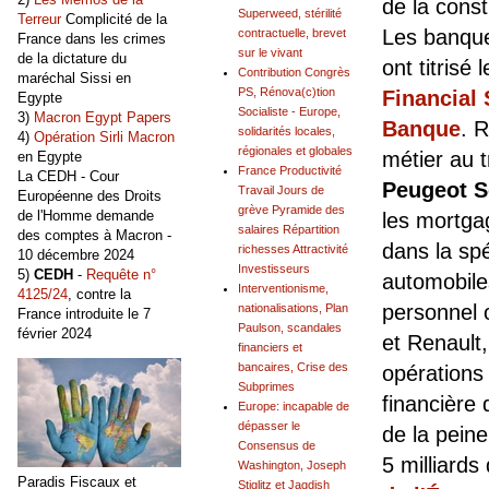
de la const
Superweed, stérilité
Terreur
Complicité de la
Les banque
contractuelle, brevet
France dans les crimes
sur le vivant
de la dictature du
ont titrisé
Contribution Congrès
maréchal Sissi en
PS, Rénova(c)tion
Financial 
Egypte
Socialiste - Europe,
3)
Macron Egypt Papers
Banque
. 
solidarités locales,
4)
Opération Sirli Macron
régionales et globales
métier au 
en Egypte
France Productivité
La CEDH - Cour
Peugeot
S
Travail Jours de
Européenne des Droits
grève Pyramide des
de l'Homme demande
les mortga
salaires Répartition
des comptes à Macron -
dans la spé
richesses Attractivité
10 décembre 2024
Investisseurs
5)
CEDH
-
Requête n°
automobiles
Interventionisme,
4125/24
, contre la
personnel 
nationalisations, Plan
France introduite le 7
Paulson, scandales
février 2024
et Renault,
financiers et
bancaires, Crise des
opérations 
Subprimes
financière 
Europe: incapable de
dépasser le
de la pein
Consensus de
5 milliards
Washington, Joseph
Paradis Fiscaux et
Stiglitz et Jagdish