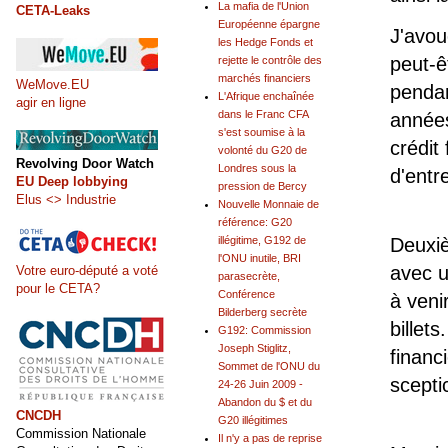
La mafia de l'Union
CETA-Leaks
Européenne épargne
J'avou
les Hedge Fonds et
peut-ê
rejette le contrôle des
marchés financiers
WeMove.EU
penda
L'Afrique enchaînée
agir en ligne
dans le Franc CFA
années
s'est soumise à la
crédit 
volonté du G20 de
Revolving Door Watch
Londres sous la
d'entr
EU Deep lobbying
pression de Bercy
Elus <> Industrie
Nouvelle Monnaie de
référence: G20
Deuxiè
illégitime, G192 de
l'ONU inutile, BRI
avec u
Votre euro-député a voté
parasecrète,
pour le CETA?
Conférence
à veni
Bilderberg secrète
billets
G192: Commission
Joseph Stiglitz,
financ
Sommet de l'ONU du
scepti
24-26 Juin 2009 -
Abandon du $ et du
CNCDH
G20 illégitimes
Commission Nationale
Il n'y a pas de reprise