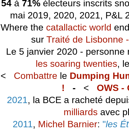
54
à
71%
électeurs inscrits s
mai 2019, 2020, 2021, P&L 2
Where the
catallactic world
ends
sur
Traité de Lisbonne -
Le 5 janvier 2020 - personne 
les soaring twenties
, 
<
Combattre
le
Dumping Hu
!
-
<
OWS - 
2021
, la BCE a racheté depu
milliards
avec p
2011
,
Michel Barnier
:
"
les É