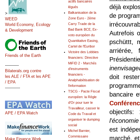
actifs bancaires
déjà explo
légués
Balkanisation de la
>
de program
Zone Euro - 2ème
WEED
irrécouvra
Carry Trade de la
World Economy, Ecology
Bad Bank BCE, Ex-
& Development
Autrefois 
voto européen du
pschüttt, 
Quantitative Easing,
Cartel de l'Euribor
arriérée,
Victoire des Lobbies
Friends of the Earth
financiers: Directive
Présiden
MiFID 2 - Marchés
-----------
inenvisage
d’instruments
Bilaterals.org contre
financiers -
doit reste
les ALE / FTA et les APE
Analphabétisation de
/ EPA
programme
l'information
------------
TSCG - Pacte Fiscal
bancaire e
européen: la Règle
Conférenc
d'Or pour tuer le
Travailleur, casser le
objectifs:
APE / EPA Watch
Code du Travail et
l'économie 
organiser le dumping
social
est indépe
Michel Barnier,
Commissaire
marché, et
Make Finance Work