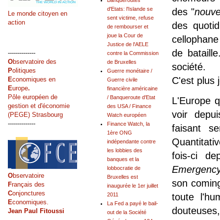
Banqueroutes
d'Etats: l'Islande se
des "
nouve
Le monde citoyen en
sent victime, refuse
action
des quotid
de rembourser et
joue la Cour de
cellophane
Justice de l'AELE
de bataill
--------------
contre la Commission
O
bservatoire des
de Bruxelles
société.
P
olitiques
Guerre monétaire /
C'est plus 
E
conomiques en
Guerre civile
E
urope
.
financière américaine
Pôle européen de
/ Banqueroute d'Etat
L'Europe q
gestion et d'économie
des USA / Finance
voir depui
(PEGE) Strasbourg
Watch européen
--------------
Finance Watch, la
faisant s
1ère ONG
Quantitati
indépendante contre
les lobbies des
fois-ci d
banques et la
Emergency
lobbocratie de
O
bservatoire
Bruxelles est
son coming
F
rançais des
inaugurée le 1er juillet
C
onjonctures
2011
toute l'h
E
conomiques.
La Fed a payé le bail-
douteuses
Jean Paul Fitoussi
out de la Société