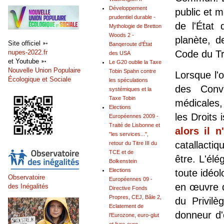
Développement
public et 
prudentiel durable -
de l'État
Mythologie de Bretton
Woods 2 -
planète, d
Site officiel ➳
Banqeroute d'État
nupes-2022.fr
Code du Tra
des USA
et Youtube ➳
Le G20 oublie la Taxe
Nouvelle Union Populaire
Tobin Spahn contre
Lorsque l'o
Écologique et Sociale
les spéculations
des Conve
systémiques et la
Taxe Tobin
médicales, 
Elections
les Droits 
Européennes 2009 -
Traité de Lisbonne et
alors il n
"les services...",
catallactiq
retour du Titre III du
TCE et de
être. L'élé
Bolkenstein
Elections
toute idéol
Observatoire
Européennes 09 -
en œuvre d
des Inégalités
Directive Fonds
Propres, CEJ, Bâle 2,
du Privilè
Eclatement de
donneur d'
l'Eurozone, euro-glut