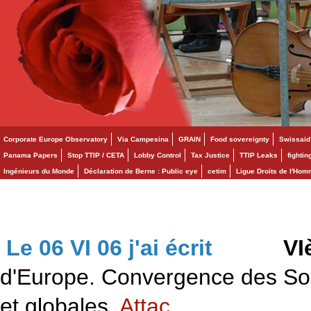
Corporate Europe Observatory
Via Campesina
GRAIN
Food sovereignty
Swissaid
Panama Papers
Stop TTIP / CETA
Lobby Control
Tax Justice
TTIP Leaks
fighti
Ingénieurs du Monde
Déclaration de Berne : Public eye
cetim
Ligue Droits de l'Ho
Le 06 VI 06 j'ai écrit
>>>
VI
d'Europe. Convergence des Solid
et globales.
Attac