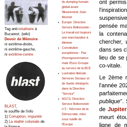
ont permis 
du dumping humain
global avant
l'inspirati
l'illusionniste Jean
suspensive
Monnet
Europe: Directive
pensée mat
Service Bolkenstein -
Tag anti-
totalitaire
à
Le travail est toujours
la conten
Bucarest, (wiki)
une marchandise à
Devoir de Mémoire
chercher,
éliminer
ni extrême-droite,
Constitution
dans ses ch
ni extrême-gauche,
européenne - Pas
ni
extrême-centre
lieu de se
d'eurogouvernance
mais l'Euro-Groupe
co-vitale.
au service de la BCE
Lustration libérale:
Le 2ème re
Services Sociaux et
de Santé réintégrés
l'année 20
dans la Directive
parfaite
"Service"
AGCS, Directive
publique
".
Service Bolkenstein
BLAST
,
de
Jupiter
n°2 - Nécrose de la
le souffle de l'info
Démocratie, mise
meurt étou
1)
Corruption, impunité
sous tutelle de
2)
La réalité coloniale
de
ligne de 
l'Europe
la France