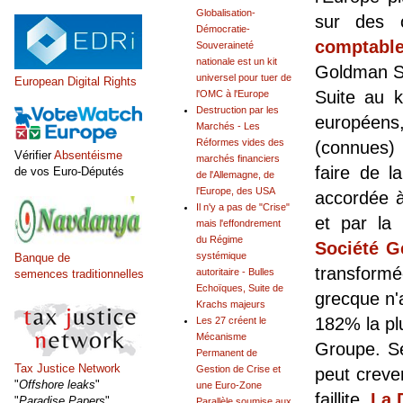
Globalisation-
sur des 
Démocratie-
comptabl
Souveraineté
nationale est un kit
Goldman Sa
universel pour tuer de
European Digital Rights
Suite au 
l'OMC à l'Europe
Destruction par les
européens
Marchés - Les
Réformes vides des
(connues) 
Vérifier
Absentéisme
marchés financiers
faire de l
de vos Euro-Députés
de l'Allemagne, de
l'Europe, des USA
accordée à 
Il n'y a pas de "Crise"
et par l
mais l'effondrement
du Régime
Société G
systémique
Banque de
transformé
autoritaire - Bulles
semences traditionnelles
Echoïques, Suite de
grecque n'
Krachs majeurs
182% la pl
Les 27 créent le
Mécanisme
Groupe. Se
Permanent de
Tax Justice Network
Gestion de Crise et
peut creve
"
Offshore leaks
"
une Euro-Zone
faillite.
La 
"
Paradise Papers
"
Parallèle soumise aux