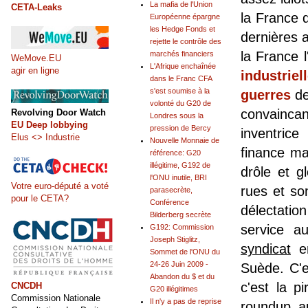
La mafia de l'Union
CETA-Leaks
la France 
Européenne épargne
les Hedge Fonds et
dernières 
rejette le contrôle des
la France 
marchés financiers
WeMove.EU
L'Afrique enchaînée
agir en ligne
industrie
dans le Franc CFA
s'est soumise à la
guerres
de
volonté du G20 de
convainca
Revolving Door Watch
Londres sous la
EU Deep lobbying
pression de Bercy
inventrice
Elus <> Industrie
Nouvelle Monnaie de
finance ma
référence: G20
illégitime, G192 de
drôle et g
l'ONU inutile, BRI
Votre euro-député a voté
rues et so
parasecrète,
pour le CETA?
Conférence
délectatio
Bilderberg secrète
service a
G192: Commission
Joseph Stiglitz,
syndicat
en
Sommet de l'ONU du
24-26 Juin 2009 -
Suède. C'e
Abandon du $ et du
c'est la p
CNCDH
G20 illégitimes
Commission Nationale
Il n'y a pas de reprise
roundup au