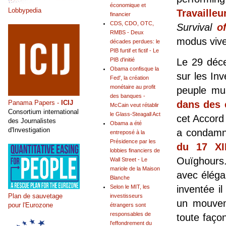
économique et
Lobbypedia
Travaille
financier
CDS, CDO, OTC,
Survival
of
RMBS - Deux
modus vive
décades perdues: le
PIB furtif et fictif - Le
Le 29 déce
PIB d'initié
Obama confisque la
sur les In
Fed', la création
monétaire au profit
peuple m
des banques -
dans des 
Panama Papers -
ICIJ
McCain veut rétablir
Consortium international
le Glass-Steagall Act
cet Accord
des Journalistes
Obama a été
d'Investigation
a condamn
entreposé à la
Présidence par les
du 17 XI
lobbies financiers de
Ouïghours.
Wall Street - Le
mariole de la Maison
avec éléga
Blanche
inventée i
Selon le MIT, les
Plan de sauvetage
investisseurs
un mouvem
pour l'Eurozone
étrangers sont
responsables de
toute faç
l'effondrement du