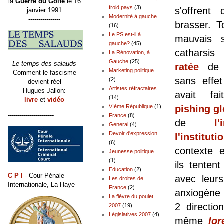
la
Guerre du Golfe
le 16
froid pays
(3)
s'offrent
janvier 1991
Modernité à gauche
----------------
brasser. 
(16)
Le PS est-il à
mauvais s
gauche?
(45)
catharsi
La Rénovation, à
Gauche
(25)
Le temps des salauds
ratée
de 2
Marketing politique
Comment le fascisme
sans effet
(2)
devient réel
Artistes réfractaires
Hugues Jallon:
avait fa
(14)
livre
et
vidéo
VIème République
(1)
pishing gl
-----------------------
France
(8)
de
l
General
(4)
Devoir d'expression
l'instituti
(6)
contexte e
Jeunesse politique
(1)
ils tenten
Education
(2)
C P I
- Cour Pénale
avec leur
Les droites de
Internationale, La Haye
France
(2)
anxiogène 
La fièvre du poulet
2 directi
2007
(19)
Législatives 2007
(4)
même
lo