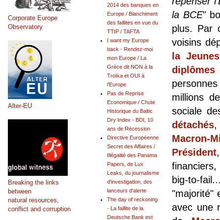
repenser l'
2014 des banques en
la BCE
" b
Europe / Blanchiment
Corporate Europe
des faillites en vue du
Observatory
plus. Par 
TTIP / TAFTA
voisins dé
I want my Europe
back - Rendez-moi
la Jeune
mon Europe / La
Grèce dit NON à la
diplômes 
Troïka et OUI à
personnes 
l'Europe
Pas de Reprise
millions d
Economique / Chute
Alter-EU
sociale de
Historique du Baltic
Dry Index - BDI, 10
détachés
,
ans de Récession
Macron-M
Directive Européenne
Secret des Affaires /
Président
Illégalité des Panama
financiers
Papers, de Lux
Leaks, du journalisme
big-to-fail
Breaking the links
d'investigation, des
between
lanceurs d'alerte
"majorité"
natural resources,
The day of reckoning
avec une r
conflict and corruption
- La faillite de la
Deutsche Bank est