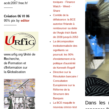
toxiques - Finance
acdc2007.free.fr/
Watch - Weed -
---------
Share
Comble de la
Création 06 VI 06
défaisance: la BCE
95% pix by
editor
autorise l'Irlande à
-------------
rembourser sa dette
de l'Anglo Irish Bank
de 2038 jusqu'à 2053
La décomposition
institutionnalisée des
signifiants se
www.urfig.org
U
nité de
poursuit: les 90%
R
echerche,
d'endettement et la
de
F
ormation et
politique d'austérité
d'
I
nformation sur
de Kenneth Rogoff
la
G
lobalisation
Directive sur la
Résolution bancaire /
Consultation
Européenne sur la
Réforme de la
Structure des
Banques
Dans les 
La BCE maquille le
nouveau stress-test