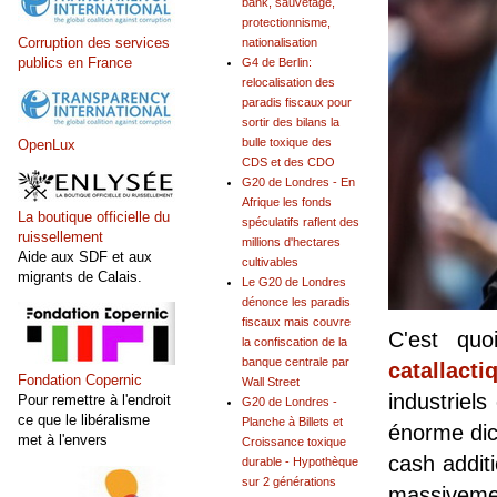
bank, sauvetage,
protectionnisme,
Corruption des services
nationalisation
publics en France
G4 de Berlin:
relocalisation des
paradis fiscaux pour
sortir des bilans la
bulle toxique des
OpenLux
CDS et des CDO
G20 de Londres - En
Afrique les fonds
La boutique officielle du
spéculatifs raflent des
ruissellement
millions d'hectares
Aide aux SDF et aux
cultivables
migrants de Calais.
Le G20 de Londres
dénonce les paradis
fiscaux mais couvre
C'est quo
la confiscation de la
banque centrale par
catallacti
Fondation Copernic
Wall Street
industriels
Pour remettre à l'endroit
G20 de Londres -
ce que le libéralisme
Planche à Billets et
énorme dic
met à l'envers
Croissance toxique
cash additi
durable - Hypothèque
sur 2 générations
massiveme