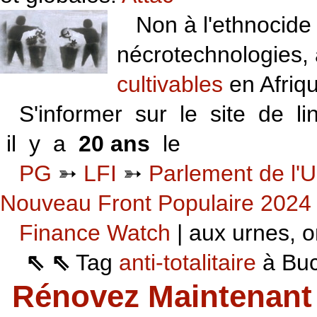
Non à l'ethnocide 
nécrotechnologies,
cultivables
en Afriq
S'informer sur le site de li
il y a
20 ans
le
06 VI 06
PG
➳
LFI
➳
Parlement de l'U
Nouveau Front Populaire 2024
Finance Watch
| aux urnes, on
⇖ ⇖
Tag
anti-totalitaire
à Buca
Rénovez Maintenant 