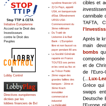
cibles et 
système financier US
2] Ce Pays, appelé
investisse
USA, en banqueroute
cannibale
d'Etat. Effondrement
Stop TTIP & CETA
URSS-USA -
TAFTA, C
Initiative Européenne
Commencement du
l'Investis
Accord sur le Droit des
3ème millénaire
Investisseurs
Du Traité de
contre le Droit des
Lisbonne à la Bad
Après le k
Peuples
Bank - L'Européen
main dev
libre et non faussé va
payer pendant 80 ans
bombs
qui
La Société Générale
composée d
rapatrie en France
TOUTES ses pertes
et de Chri
et les vend au fisc et
de l'Euro
au Trésor Public
Lobby Control
2ème vague des
(...
Lux-Le
grandes faillites des
banques - 2ème et
Grèce qui 
3ème Krach
swaps ent
immobilier
Directives européennes
commercial et
Deutsche 
dictées par les
industriel
lobbies financiers de Bxl
l'Europe p
La théâtralité