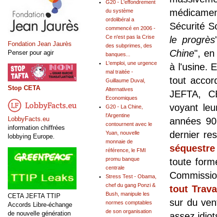
G20 - L'effondrement
médicament
du système
ordolibéral a
Sécurité So
commencé en 2006 -
Ce n'est pas la Crise
le progrès
Fondation Jean Jaurès
des subprimes, des
Chine
", en
Penser pour agir
banques...
L'emploi, une urgence
à l'usine. E
mal traitée -
tout accor
Guillaume Duval,
Stop CETA
Alternatives
JEFTA, CE
Economiques
voyant leu
G20 - La Chine,
l'Argentine
LobbyFacts.eu
années 90 
contournent avec le
information chiffrées
dernier re
Yuan, nouvelle
lobbying Europe.
monnaie de
séquestre
référence, le FMI
promu banque
toute form
centrale
Commissio
Stress Test - Obama,
chef du gang Ponzi &
tout Trava
Bush, manipule les
CETA JEFTA TTIP
sur du vent
normes comptables
Accords Libre-échange
de son organisation
de nouvelle génération
assez idio