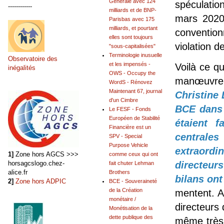
Générale avec 124
spéculatio
------------
milliards et de BNP-
mars 2020 
Parisbas avec 175
milliards, et pourtant
conventio
elles sont toujours
violation d
"sous-capitalisées"
Terminologie inusuelle
Observatoire des
et les impensés -
Voilà ce q
inégalités
OWS - Occupy the
manœuvre
WordS - Rénovez
Maintenant 67, journal
Christine 
d'un Cimbre
BCE
dans
Le FESF - Fonds
Européen de Stabilité
étaient 
Financière est un
centrale
SPV - Special
Purpose Vehicle
extraordin
1]
Zone hors AGCS >>>
comme ceux qui ont
directeurs
horsagcslogo.chez-
fait chuter Lehman
alice.fr
Brothers
bilans ont
2]
Zone hors ADPIC
BCE - Souveraineté
de la Création
mentent. A
monétaire /
directeurs
Monétisation de la
dette publique des
même très 