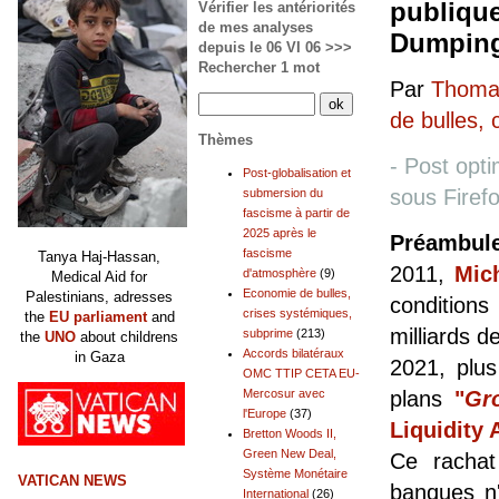
publique
Vérifier les antériorités
de mes analyses
Dumpin
depuis le 06 VI 06 >>>
Rechercher 1 mot
Par
Thomas
de bulles,
Thèmes
- Post opti
Post-globalisation et
sous Fire
submersion du
fascisme à partir de
2025 après le
Préambul
fascisme
Tanya Haj-Hassan,
2011,
Mic
d'atmosphère
(9)
Medical Aid for
Economie de bulles,
Palestinians, adresses
condition
crises systémiques,
the
EU parliament
and
milliards d
subprime
(213)
the
UNO
about childrens
Accords bilatéraux
in Gaza
2021, plu
OMC TTIP CETA EU-
Mercosur avec
plans
"
Gr
l'Europe
(37)
Liquidity 
Bretton Woods II,
Green New Deal,
Ce rachat
Système Monétaire
VATICAN NEWS
banques n'
International
(26)