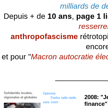
milliards de d
Depuis + de
10 ans
,
page 1 l
resserre
anthropofascisme
rétrotop
encore
et pour "
Macron autocratie éle
____________
Solidarités locales,
Optimisé
écran
1920 x
2008: "Je
régionales et globales
1080
Firefox taille réelle
sans zoom
finance" 