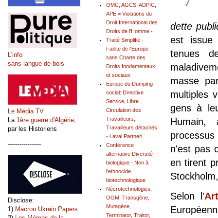
OMC, AGCS, ADPIC,
APE = Violations du
Droit International des
dette publ
Droits de l'Homme - I
est issue
Traité Simplifié -
Faillite de l'Europe
tenues de
L'info
sans Charte des
sans langue de bois
maladivem
Droits fondamentaux
et sociaux
masse par
Europe du Dumping
multiples v
social: Directive
Service, Libre
gens à le
Circulation des
Le Média TV
Travailleurs,
La
1ère guerre d'Algérie
,
Humain, 
Travailleurs détachés
par les Historiens
processus 
- Laval Partneri
-----------------
Conférence
n'est pas 
alternative Diversité
en tirent p
biologique - Non à
l'ethnocide
Stockholm, 
biotechnologique
Nécrotechnologies,
Selon l'
Ar
OGM, Transgène,
Disclose:
Mutagène,
Européen
1)
Macron Ukrain Papers
Terminator, Traitor,
2)
Les Mémos de la