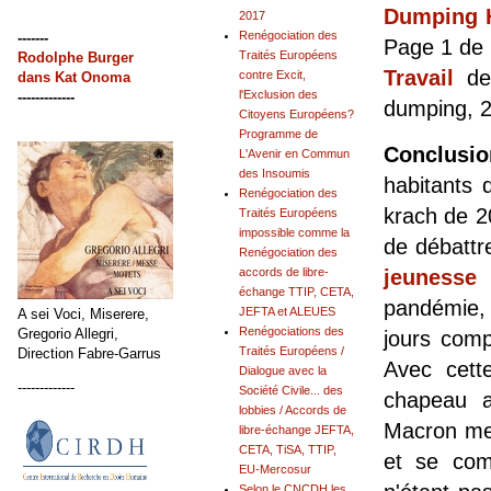
Dumping 
2017
Renégociation des
-------
Page 1 de G
Traités Européens
Rodolphe Burger
Travail
dep
contre Excit,
dans
Kat Onoma
l'Exclusion des
-------------
dumping, 2
Citoyens Européens?
Programme de
Conclusio
L'Avenir en Commun
des Insoumis
habitants 
Renégociation des
krach de 20
Traités Européens
impossible comme la
de débattr
Renégociation des
jeunesse 
accords de libre-
échange TTIP, CETA,
pandémie, 
JEFTA et ALEUES
A sei Voci, Miserere,
Renégociations des
Gregorio Allegri,
jours comp
Traités Européens /
Direction Fabre-Garrus
Avec cet
Dialogue avec la
-------------
Société Civile... des
chapeau a
lobbies / Accords de
Macron met
libre-échange JEFTA,
CETA, TiSA, TTIP,
et se com
EU-Mercosur
Selon le CNCDH les