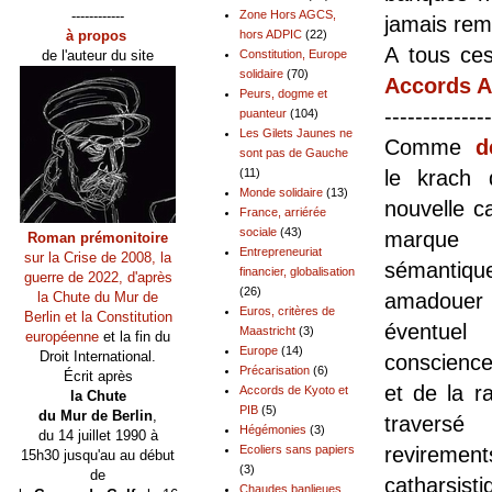
------------
Zone Hors AGCS,
jamais rem
à propos
hors ADPIC
(22)
A tous ces
de l'auteur du site
Constitution, Europe
solidaire
(70)
Accords 
Peurs, dogme et
--------------
puanteur
(104)
Les Gilets Jaunes ne
Comme
d
sont pas de Gauche
(11)
le krach
Monde solidaire
(13)
nouvelle c
France, arriérée
sociale
(43)
marque 
Roman prémonitoire
Entrepreneuriat
sur la Crise de 2008, la
sémant
financier, globalisation
guerre de 2022, d'après
(26)
la Chute du Mur de
amadouer
Euros, critères de
Berlin et la Constitution
éventuel
Maastricht
(3)
européenne
et la fin du
Europe
(14)
Droit International.
conscience,
Précarisation
(6)
Écrit après
et de la r
Accords de Kyoto et
la Chute
PIB
(5)
du Mur de Berlin
,
trave
Hégémonies
(3)
du 14 juillet 1990 à
Ecoliers sans papiers
revirement
15h30 jusqu'au au début
(3)
de
catharsi
Chaudes banlieues,