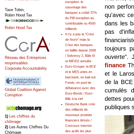
européen: le
non perfor
sauvetage des
Taxe Tobin,
banques a coûté 37%
qu'avec ces
Robin Hood Tax
du PIB européen au
dans les b
contribuable ou 4500
Robin Hood Tax
milliards
pas d'infl
Il n’y a pas la "Crise
financiari
de l’euro" mais la
Crise des banques
toujours 
en faillite depuis 2008
ouverte
". 
/ Solvency 2, Bâle III
Réseau des Entreprises
et MiFID2 annulés
responsables
finance
Th
Euro-Groupe: la BCE
Corporate Accountability
et le MES unies en
et le Laro
bad bank, en bail-out-
de la BCE 
Fonds, en pool de
défaisance avec des
cumulés d
Global Coalition Against
Euro-Bonds / Euro-
Corruption
dettes pour
Bills à la clef
Deutsche Bank crée
publiques s
des milliards de
nouveaux produits
1)
Les chiffres du
financiers titrisés /
chômage
Concours Internet
2)
Les Autres Chiffres Du
des actifs les plus
Chômage