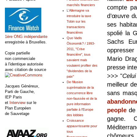
marchés financiers
compte pa
L'Allemagne va
d’œuvre du
introduire la taxe
Tobin sur les
ses habit
transactions
spolié la 
financières
1ère ONG indépendante
Quo Vadis
Sachs Eur
enregistrée à Bruxelles.
Ökonomik? / 1993-
oppresser 
2011, "Crise
Copie partielle
financière", tous
Mario Drag
non commerciale
savaient mais
à l'identique autorisée
voulaient profiter des
presse int
avec citation de source
"dividendes de la
>>> "
Celui
paix"
De l'illusion
meilleur d
Jacques Généreux,
suprématiste de la
Parti de Gauche,
sans masq
concurrence libre
IEP Paris
non-faussée et de la
abandonn
et
Interview
sur le
pure information
Plan Européen
people
de 
parfaite à l'Europe
de Sauvetage
des lobbies
gagne.
Croissance
Méditerra
appauvrissante pour
tous
chômeurs 