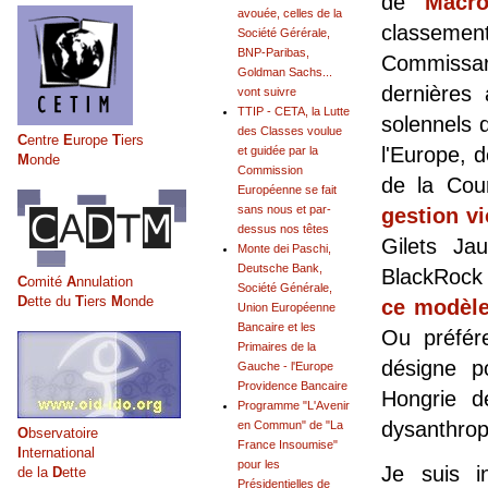
de
Macr
avouée, celles de la
classemen
Société Gérérale,
BNP-Paribas,
Commissar
Goldman Sachs...
dernières
vont suivre
TTIP - CETA, la Lutte
solennels 
des Classes voulue
C
entre
E
urope
T
iers
l'Europe, 
et guidée par la
M
onde
Commission
de la Cou
Européenne se fait
sans nous et par-
gestion v
dessus nos têtes
Gilets Ja
Monte dei Paschi,
Deutsche Bank,
BlackRock 
C
omité
A
nnulation
Société Générale,
D
ette du
T
iers
M
onde
ce modèle 
Union Européenne
Bancaire et les
Ou préfér
Primaires de la
désigne p
Gauche - l'Europe
Providence Bancaire
Hongrie d
Programme "L'Avenir
dysanthro
en Commun" de "La
O
bservatoire
France Insoumise"
I
nternational
pour les
Je suis i
de la
D
ette
Présidentielles de