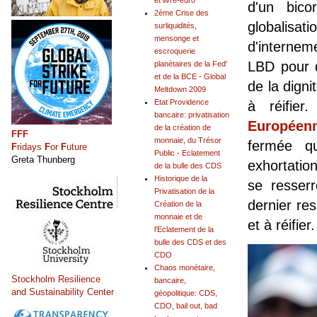
et livre-euro
d'un bico
2ème Crise des
globalisa
surliquidités,
mensonge et
d'interneme
escroquerie
LBD pour d
planétaires de la Fed'
et de la BCE - Global
de la digni
Meltdown 2009
Etat Providence
à réifier
bancaire: privatisation
Européen
de la création de
FFF
monnaie, du Trésor
fermée q
F
ridays
F
or
F
uture
Public - Eclatement
Greta Thunberg
exhortatio
de la bulle des CDS
Historique de la
se resser
Privatisation de la
dernier re
Création de la
monnaie et de
et à réifier.
l'Eclatement de la
bulle des CDS et des
CDO
Chaos monétaire,
Stockholm Resilience
bancaire,
and Sustainability Center
géopolitique: CDS,
CDO, bail out, bad