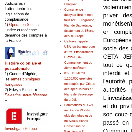
Judiciaires /
Bhagwati
violemment
Lutter contre les
Concurrence
législations de
priver 
déloyale libre et non
complaisance
faussée, Eurogroupe,
monétiser
/
1)
Opération Sirli
: la
Plan de Sauvetage,
justice européenne
en complè
éclatement de l'Euro,
demande des comptes à
déni d'Europe
Européens
la France
Ce Pays, appelé
USA, en banqueroute
socle des 
d'Etat. Effondrement
CETA, JEF
URSS-USA -
Commencement du
Histoire coloniale et
tout ce q
3ème millénaire
postcoloniale
interdit e
8% - IG Metall,
1) Guerre d'Algérie,
1.165.000 grévistes
les
armes chimiques
l'autorité
non dupés par Crises
françaises
autorités 
des spéculateurs et
2) Edwyn Plenel: «
Plans de Sauvetage
Palestine, notre blessure
L'investiss
du crédit
»
et du priv
Sommations du G24
au Bretton Woods II,
son coup-d
club de riches et de
nouveaux riches -
passé en 
Consensus de
Investigate Europe
Commun. Le
Washington II