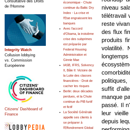
Consultative des Droits
économique - Chute
de l'Homme
niveau sala
continue du Baltic Dry
Index - La crise et
télétravail
l'Etat engraissent les
reste viva
banques
Avec l'accord
des flux fi
d'Obama, la troisième
produits f
crise des subprimes
est préparée par
volatilité
Integrity Watch
Federal Housing
Collusion lobbying
Administration et
longtemp
vs. Commission
Ginnie Mae
écosystème
Européenne
IASB, IFRS, Solvency
II, Bâle II: Victoire de
comorbidi
la Lutte des classes
politiques,
financières - Droit de
cacher les risques
suffit d'a
Berlin: deux décades
manque pas
perdues, et la Chute
continue du PIB furtif
passé. Il n
et fictif
Citizens' Dashboard of
leur vieil
La Société Générale
Finance
appelle ses clients à
depuis lequ
se préparer à
l'Effondrement Global
performing