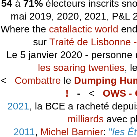
54
à
71%
électeurs inscrits s
mai 2019, 2020, 2021, P&L 2
Where the
catallactic world
ends
sur
Traité de Lisbonne -
Le 5 janvier 2020 - personne 
les soaring twenties
, 
<
Combattre
le
Dumping Hu
!
-
<
OWS - 
2021
, la BCE a racheté depu
milliards
avec p
2011
,
Michel Barnier
:
"
les É