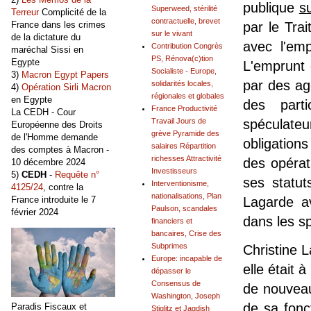
publique
s
Superweed, stérilité
Terreur
Complicité de la
contractuelle, brevet
France dans les crimes
par le Tra
sur le vivant
de la dictature du
avec l'em
Contribution Congrès
maréchal Sissi en
PS, Rénova(c)tion
Egypte
L'emprunt 
Socialiste - Europe,
3)
Macron Egypt Papers
par des ag
solidarités locales,
4)
Opération Sirli Macron
régionales et globales
en Egypte
des parti
France Productivité
La CEDH - Cour
Travail Jours de
spéculateu
Européenne des Droits
grève Pyramide des
de l'Homme demande
obligation
salaires Répartition
des comptes à Macron -
richesses Attractivité
des opérat
10 décembre 2024
Investisseurs
5)
CEDH
-
Requête n°
ses statu
Interventionisme,
4125/24
, contre la
nationalisations, Plan
France introduite le 7
Lagarde a
Paulson, scandales
février 2024
dans les s
financiers et
bancaires, Crise des
Subprimes
Christine 
Europe: incapable de
elle était 
dépasser le
Consensus de
de nouveau
Washington, Joseph
de sa fonc
Paradis Fiscaux et
Stiglitz et Jagdish