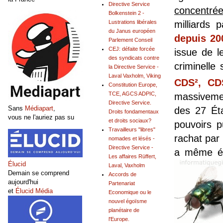
Directive Service
concentrée
Bolkenstein 2 -
milliards
Lustrations libérales
du Janus européen
depuis 20
Parlement Conseil
CEJ: défaite forcée
issue de l
des syndicats contre
criminelle
la Directive Service -
Laval Vaxholm, Viking
CDS², CD
Constitution Europe,
TCE, AGCS ADPIC,
massivemen
Directive Service.
Sans
Médiapart
,
des 27 Ét
Droits fondamentaux
vous ne l'auriez pas su
et droits sociaux?
pouvoirs p
Travailleurs "libres"
rachat par
nomades et lésés -
Directive Service -
a même 
Les affaires Rüffert,
Élucid
Laval, Vaxholm
Demain se comprend
Accords de
aujourd'hui
Partenariat
et
Élucid Média
Economique ou le
nouvel égoïsme
planétaire de
l'Europe.