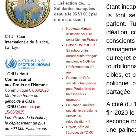
.....sélection de......
étant inca
Solidarités manquées
depuis le 06 VI 06 ( par
ils font s
ordre croissant )
parlent. T
Nouveau Manuel
idéation c
d'Histoire pour se
C I J
- Cour
conscient
sentir bien en France
Internationale de Justice,
Putsch UMP/UDF à
La Haye
management
Strasbourg: les
eurodéputés français
du regret e
annulent le NON du
tourbillo
Référendum du 29
mai
cibles, et 
- ONU /
Haut
France, arriérée
Commissariat
politique 
sociale, championne
aux Droits de l'Homme
pour Productivité et
Communiqué 07/05/2025
partagée.
Investisseurs
Mettre un terme au
étrangers - I
génocide à Gaza
A côté du 
La France, arriérée
-
ONU
Communiqué
sociale, le paradigme
fin 2020 l
15/05/2025
chinois, la
Les 75 ans de la Nakba,
seconde no
relocalisation - II
le déplacement de plus
Hayek, père de
de 700.000 Palestiniens
une palino
l'Europe, de l'OMC,