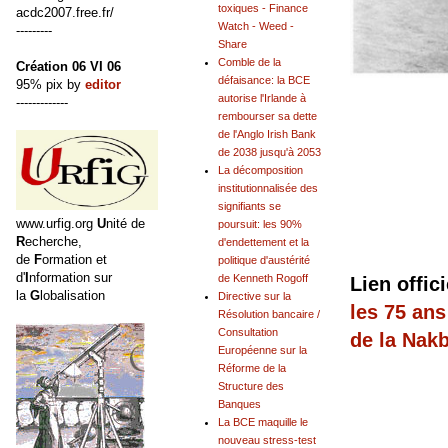
toxiques - Finance
acdc2007.free.fr/
Watch - Weed -
---------
Share
Comble de la
Création 06 VI 06
défaisance: la BCE
95% pix by
editor
autorise l'Irlande à
-------------
rembourser sa dette
de l'Anglo Irish Bank
de 2038 jusqu'à 2053
La décomposition
institutionnalisée des
signifiants se
www.urfig.org
U
nité de
poursuit: les 90%
R
echerche,
d'endettement et la
de
F
ormation et
politique d'austérité
d'
I
nformation sur
de Kenneth Rogoff
Lien offic
la
G
lobalisation
Directive sur la
les 75 ans
Résolution bancaire /
Consultation
de la Nakb
Européenne sur la
Réforme de la
Structure des
Banques
La BCE maquille le
nouveau stress-test