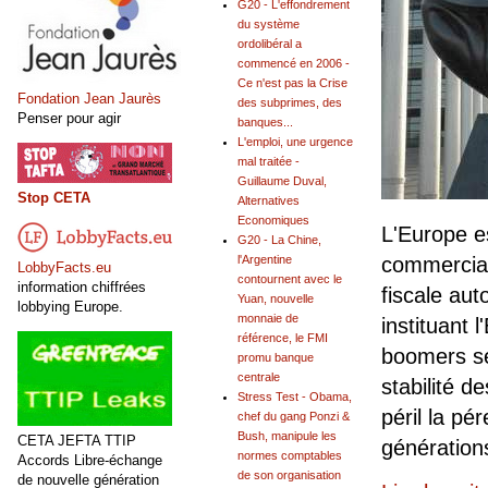
G20 - L'effondrement
du système
ordolibéral a
commencé en 2006 -
Ce n'est pas la Crise
Fondation Jean Jaurès
des subprimes, des
Penser pour agir
banques...
L'emploi, une urgence
mal traitée -
Guillaume Duval,
Stop CETA
Alternatives
Economiques
L'Europe e
G20 - La Chine,
l'Argentine
commerciau
LobbyFacts.eu
contournent avec le
information chiffrées
fiscale aut
Yuan, nouvelle
lobbying Europe.
monnaie de
instituant 
référence, le FMI
boomers se
promu banque
centrale
stabilité d
Stress Test - Obama,
péril la p
chef du gang Ponzi &
Bush, manipule les
CETA JEFTA TTIP
génération
normes comptables
Accords Libre-échange
de son organisation
de nouvelle génération