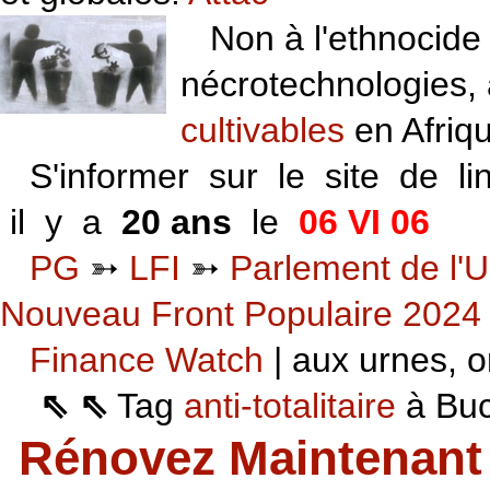
Non à l'ethnocide 
nécrotechnologies,
cultivables
en Afriq
S'informer sur le site de li
il y a
20 ans
le
06 VI 06
PG
➳
LFI
➳
Parlement de l'U
Nouveau Front Populaire 2024
Finance Watch
| aux urnes, on
⇖ ⇖
Tag
anti-totalitaire
à Buca
Rénovez Maintenant 