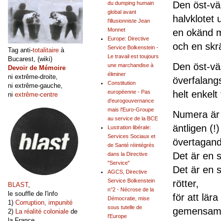
Den öst-väs
du dumping humain
global avant
halvklotet 
l'illusionniste Jean
Monnet
en okänd m
Europe: Directive
och en skrä
Service Bolkenstein -
Tag anti-
totalitaire
à
Le travail est toujours
Bucarest, (wiki)
Den öst-vä
une marchandise à
Devoir de Mémoire
éliminer
ni extrême-droite,
överfalangs
Constitution
ni extrême-gauche,
helt enkelt 
européenne - Pas
ni
extrême-centre
d'eurogouvernance
mais l'Euro-Groupe
Numera är 
au service de la BCE
äntligen (!
Lustration libérale:
Services Sociaux et
övertagand
de Santé réintégrés
Det är en s
dans la Directive
"Service"
Det är en s
AGCS, Directive
Service Bolkenstein
rötter,
BLAST
,
n°2 - Nécrose de la
le souffle de l'info
för att lär
Démocratie, mise
1)
Corruption, impunité
sous tutelle de
gemensamm
2)
La réalité coloniale
de
l'Europe
la France