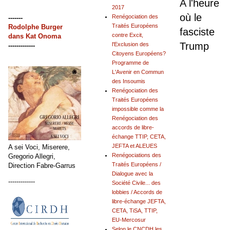
A l'heure
2017
où le
Renégociation des
-------
Traités Européens
Rodolphe Burger
fasciste
contre Excit,
dans
Kat Onoma
Trump
l'Exclusion des
-------------
Citoyens Européens?
Programme de
L'Avenir en Commun
des Insoumis
Renégociation des
Traités Européens
impossible comme la
Renégociation des
accords de libre-
échange TTIP, CETA,
JEFTA et ALEUES
A sei Voci, Miserere,
Renégociations des
Gregorio Allegri,
Traités Européens /
Direction Fabre-Garrus
Dialogue avec la
-------------
Société Civile... des
lobbies / Accords de
libre-échange JEFTA,
CETA, TiSA, TTIP,
EU-Mercosur
Selon le CNCDH les