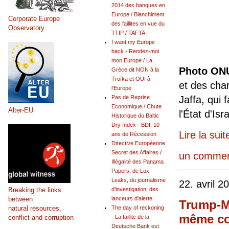
2014 des banques en
Europe / Blanchiment
Corporate Europe
des faillites en vue du
Observatory
TTIP / TAFTA
I want my Europe
back - Rendez-moi
mon Europe / La
Photo ON
Grèce dit NON à la
Troïka et OUI à
et des char
l'Europe
Jaffa, qui 
Pas de Reprise
Economique / Chute
Alter-EU
l'État d'Isra
Historique du Baltic
Dry Index - BDI, 10
Lire la suit
ans de Récession
Directive Européenne
Secret des Affaires /
un commen
Illégalité des Panama
Papers, de Lux
Leaks, du journalisme
22. avril 2
Breaking the links
d'investigation, des
between
lanceurs d'alerte
Trump-M
natural resources,
The day of reckoning
même com
conflict and corruption
- La faillite de la
Deutsche Bank est