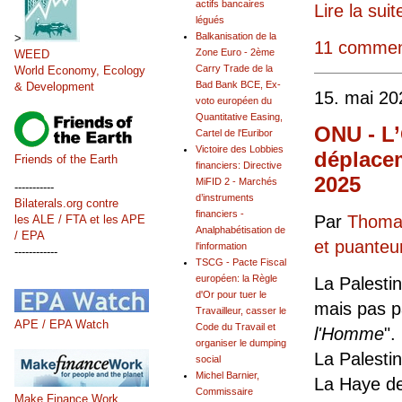
actifs bancaires
Lire la suit
légués
Balkanisation de la
>
11 commen
Zone Euro - 2ème
WEED
Carry Trade de la
World Economy, Ecology
Bad Bank BCE, Ex-
& Development
15. mai 20
voto européen du
Quantitative Easing,
ONU - L’
Cartel de l'Euribor
Victoire des Lobbies
déplacem
Friends of the Earth
financiers: Directive
2025
MiFID 2 - Marchés
-----------
d’instruments
Bilaterals.org contre
financiers -
Par
Thomas
les ALE / FTA et les APE
Analphabétisation de
/ EPA
et puanteu
l'information
------------
TSCG - Pacte Fiscal
européen: la Règle
La Palesti
d'Or pour tuer le
mais pas p
Travailleur, casser le
APE / EPA Watch
Code du Travail et
l'Homme
".
organiser le dumping
La Palesti
social
Michel Barnier,
La Haye de
Commissaire
Make Finance Work