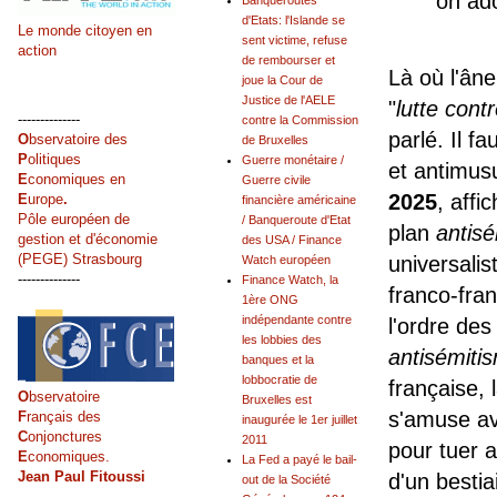
on ado
Banqueroutes
d'Etats: l'Islande se
Le monde citoyen en
sent victime, refuse
action
de rembourser et
Là où l'âne
joue la Cour de
Justice de l'AELE
"
lutte cont
--------------
contre la Commission
parlé. Il f
O
bservatoire des
de Bruxelles
P
olitiques
Guerre monétaire /
et antimusu
E
conomiques en
Guerre civile
2025
, affi
E
urope
.
financière américaine
Pôle européen de
/ Banqueroute d'Etat
plan
antis
gestion et d'économie
des USA / Finance
(PEGE) Strasbourg
universalis
Watch européen
--------------
Finance Watch, la
franco-fran
1ère ONG
indépendante contre
l'ordre des
les lobbies des
antisémiti
banques et la
lobbocratie de
française, 
O
bservatoire
Bruxelles est
s'amuse ave
F
rançais des
inaugurée le 1er juillet
C
onjonctures
2011
pour tuer 
E
conomiques.
La Fed a payé le bail-
Jean Paul Fitoussi
d'un bestia
out de la Société