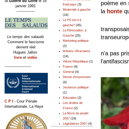
la
Guerre du Golfe
le 16
poème en s
froid pays
(3)
janvier 1991
Modernité à gauche
la
honte
qu
----------------
(16)
Mais l
Le PS est-il à
gauche?
(45)
transposais
La Rénovation, à
Gauche
(25)
transeur
Le temps des salauds
Marketing politique
Comment le fascisme
Depuis 
(2)
devient réel
Artistes réfractaires
Hugues Jallon:
n'a pas pri
(14)
livre
et
vidéo
l'antifasci
VIème République
(1)
-----------------------
France
(8)
General
(4)
Devoir d'expression
(6)
Jeunesse politique
(1)
Education
(2)
C P I
- Cour Pénale
Les droites de
Internationale, La Haye
France
(2)
La fièvre du poulet
2007
(19)
Législatives 2007
(4)