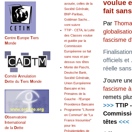
voulue 
avouée, celles de la
fait san
Société Gérérale,
BNP-Paribas,
Goldman Sachs...
Par
Thomas
vont suivre
globalisati
TTIP - CETA, la Lutte
des Classes voulue
C
entre
E
urope
T
iers
fascisme 
et guidée par la
M
onde
Commission
Finalisatio
Européenne se fait
sans nous et par-
officiels et
dessus nos têtes
réelle san
Monte dei Paschi,
Deutsche Bank,
C
omité
A
nnulation
Société Générale,
J'ouvre un
D
ette du
T
iers
M
onde
Union Européenne
fascisme à
Bancaire et les
Primaires de la
remets pl
Gauche - l'Europe
>>>
TTIP 
Providence Bancaire
Programme "L'Avenir
Commissio
en Commun" de "La
O
bservatoire
têtes
<<<
France Insoumise"
I
nternational
pour les
de la
D
ette
Présidentielles de