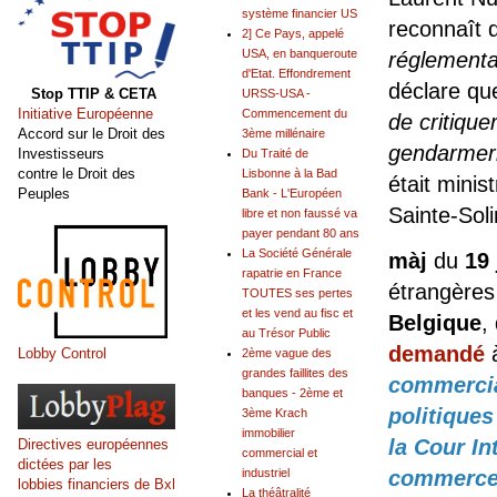
système financier US
reconnaît 
2] Ce Pays, appelé
USA, en banqueroute
réglementa
d'Etat. Effondrement
déclare qu
Stop TTIP & CETA
URSS-USA -
Initiative Européenne
Commencement du
de critique
Accord sur le Droit des
3ème millénaire
gendarmer
Investisseurs
Du Traité de
contre le Droit des
Lisbonne à la Bad
était minis
Peuples
Bank - L'Européen
Sainte-Sol
libre et non faussé va
payer pendant 80 ans
La Société Générale
màj
du
19 
rapatrie en France
étrangères
TOUTES ses pertes
et les vend au fisc et
Belgique
,
au Trésor Public
demandé
à
Lobby Control
2ème vague des
grandes faillites des
commercia
banques - 2ème et
politiques
3ème Krach
immobilier
la Cour In
Directives européennes
commercial et
dictées par les
industriel
commerce 
lobbies financiers de Bxl
La théâtralité