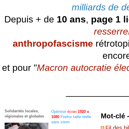
milliards de d
Depuis + de
10 ans
,
page 1 l
resserre
anthropofascisme
rétrotop
encore
et pour "
Macron autocratie éle
____________
Solidarités locales,
Optimisé
écran
1920 x
Mot-clé
régionales et globales
1080
Firefox taille réelle
sans zoom
Fil des bi