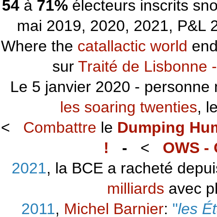
54
à
71%
électeurs inscrits s
mai 2019, 2020, 2021, P&L 2
Where the
catallactic world
ends
sur
Traité de Lisbonne -
Le 5 janvier 2020 - personne 
les soaring twenties
, 
<
Combattre
le
Dumping Hu
!
-
<
OWS - 
2021
, la BCE a racheté depu
milliards
avec p
2011
,
Michel Barnier
:
"
les É