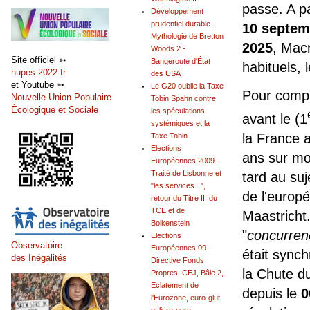
passe. A pa
Développement
prudentiel durable -
10 septem
Mythologie de Bretton
2025
, Mac
Woods 2 -
Site officiel ➳
Banqeroute d'État
habituels, 
nupes-2022.fr
des USA
et Youtube ➳
Le G20 oublie la Taxe
Pour compre
Nouvelle Union Populaire
Tobin Spahn contre
Écologique et Sociale
les spéculations
avant le (1
systémiques et la
la France a
Taxe Tobin
Elections
ans sur mon
Européennes 2009 -
Traité de Lisbonne et
tard au suj
"les services...",
de l'europé
retour du Titre III du
TCE et de
Maastricht. 
Bolkenstein
"
concurrenc
Elections
Observatoire
Européennes 09 -
était synch
des Inégalités
Directive Fonds
la Chute d
Propres, CEJ, Bâle 2,
Eclatement de
depuis le
0
l'Eurozone, euro-glut