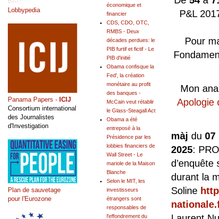
économique et
Lobbypedia
P&L 2017
financier
CDS, CDO, OTC,
RMBS - Deux
Pour ma 
décades perdues: le
PIB furtif et fictif - Le
Fondamenta
PIB d'initié
Obama confisque la
Fed', la création
monétaire au profit
Mon ana
des banques -
Panama Papers -
ICIJ
Apologie 
McCain veut rétablir
Consortium international
le Glass-Steagall Act
des Journalistes
Obama a été
d'Investigation
entreposé à la
màj
du
07
Présidence par les
lobbies financiers de
2025
: PR
Wall Street - Le
d’enquête s
mariole de la Maison
Blanche
durant la 
Selon le MIT, les
Soline
htt
Plan de sauvetage
investisseurs
pour l'Eurozone
étrangers sont
nationale.
responsables de
Laurent Nu
l'effondrement du