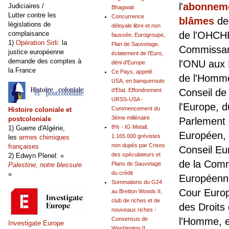
l'
abonnem
Judiciaires /
Bhagwati
Lutter contre les
Concurrence
blâmes
de
législations de
déloyale libre et non
complaisance
de l'OHCH
faussée, Eurogroupe,
1)
Opération Sirli
: la
Plan de Sauvetage,
Commissar
justice européenne
éclatement de l'Euro,
demande des comptes à
l'ONU aux 
déni d'Europe
la France
Ce Pays, appelé
de l'Homm
USA, en banqueroute
d'Etat. Effondrement
Conseil de
URSS-USA -
l'Europe, d
Commencement du
Histoire coloniale et
3ème millénaire
postcoloniale
Parlement
8% - IG Metall,
1) Guerre d'Algérie,
Européen,
1.165.000 grévistes
les
armes chimiques
non dupés par Crises
françaises
Conseil Eu
des spéculateurs et
2) Edwyn Plenel: «
de la Com
Plans de Sauvetage
Palestine, notre blessure
du crédit
»
Européenne
Sommations du G24
Cour Euro
au Bretton Woods II,
club de riches et de
des Droits
nouveaux riches -
Consensus de
l'Homme, e
Investigate Europe
Washington II