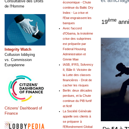
Consultative des Droits
économique - Chute
de l'Homme
continue du Baltic Dry
Index - La crise et
l'Etat engraissent les
ème
19
anni
banques
Avec l'accord
d'Obama, la troisième
crise des subprimes
est préparée par
Integrity Watch
Federal Housing
Collusion lobbying
Administration et
vs. Commission
Ginnie Mae
Européenne
IASB, IFRS, Solvency
II, Bâle II: Victoire de
la Lutte des classes
financières - Droit de
cacher les risques
Berlin: deux décades
perdues, et la Chute
continue du PIB furtif
et fictif
Citizens' Dashboard of
La Société Générale
Finance
appelle ses clients à
se préparer à
l'Effondrement Global
De
54
à
7