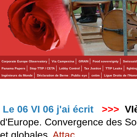
Corporate Europe Observatory
Via Campesina
GRAIN
Food sovereignty
Swissaid
Panama Papers
Stop TTIP / CETA
Lobby Control
Tax Justice
TTIP Leaks
fighti
Ingénieurs du Monde
Déclaration de Berne : Public eye
cetim
Ligue Droits de l'Ho
Le 06 VI 06 j'ai écrit
>>>
VI
d'Europe. Convergence des Solid
et globales.
Attac