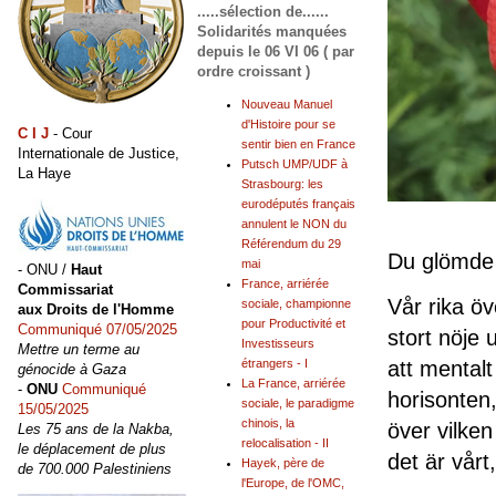
.....sélection de......
Solidarités manquées
depuis le 06 VI 06 ( par
ordre croissant )
Nouveau Manuel
d'Histoire pour se
C I J
- Cour
sentir bien en France
Internationale de Justice,
Putsch UMP/UDF à
La Haye
Strasbourg: les
eurodéputés français
annulent le NON du
Référendum du 29
Du glömde
mai
- ONU /
Haut
France, arriérée
Commissariat
Vår rika öv
sociale, championne
aux Droits de l'Homme
pour Productivité et
Communiqué 07/05/2025
stort nöje 
Investisseurs
Mettre un terme au
att mentalt
étrangers - I
génocide à Gaza
La France, arriérée
-
ONU
Communiqué
horisonten
sociale, le paradigme
15/05/2025
chinois, la
över vilken
Les 75 ans de la Nakba,
relocalisation - II
le déplacement de plus
det är vårt,
Hayek, père de
de 700.000 Palestiniens
l'Europe, de l'OMC,