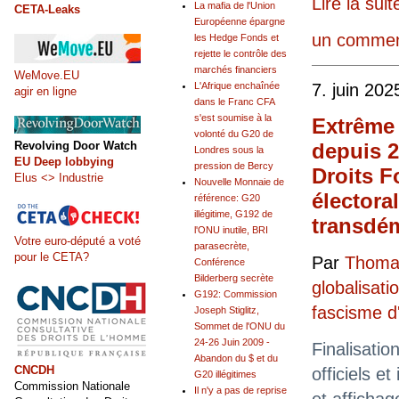
Lire la suit
La mafia de l'Union
CETA-Leaks
Européenne épargne
un commen
les Hedge Fonds et
rejette le contrôle des
marchés financiers
WeMove.EU
7. juin 202
L'Afrique enchaînée
agir en ligne
dans le Franc CFA
s'est soumise à la
Extrême 
volonté du G20 de
depuis 20
Revolving Door Watch
Londres sous la
EU Deep lobbying
pression de Bercy
Droits F
Elus <> Industrie
Nouvelle Monnaie de
électora
référence: G20
illégitime, G192 de
transdé
l'ONU inutile, BRI
Votre euro-député a voté
parasecrète,
pour le CETA?
Par
Thomas
Conférence
Bilderberg secrète
globalisati
G192: Commission
fascisme 
Joseph Stiglitz,
Sommet de l'ONU du
24-26 Juin 2009 -
Finalisatio
Abandon du $ et du
CNCDH
officiels et
G20 illégitimes
Commission Nationale
Il n'y a pas de reprise
et affichag