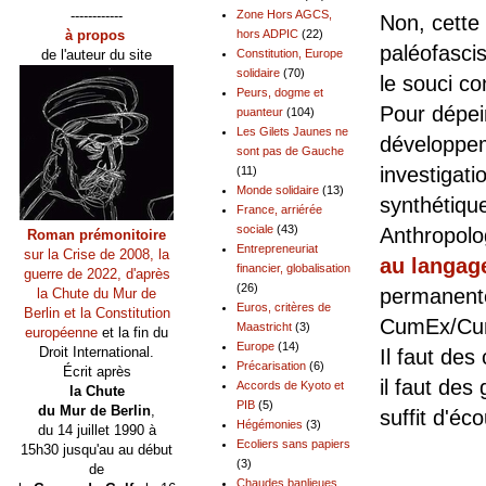
------------
Zone Hors AGCS,
Non, cette
à propos
hors ADPIC
(22)
paléofascis
de l'auteur du site
Constitution, Europe
solidaire
(70)
le souci co
Peurs, dogme et
Pour dépei
puanteur
(104)
Les Gilets Jaunes ne
développe
sont pas de Gauche
investigatio
(11)
Monde solidaire
(13)
synthétiqu
France, arriérée
sociale
(43)
Anthropolo
Roman prémonitoire
Entrepreneuriat
sur la Crise de 2008, la
au langage
financier, globalisation
guerre de 2022, d'après
(26)
permanente
la Chute du Mur de
Euros, critères de
Berlin et la Constitution
CumEx/Cum
Maastricht
(3)
européenne
et la fin du
Europe
(14)
Droit International.
Il faut des
Précarisation
(6)
Écrit après
il faut de
Accords de Kyoto et
la Chute
PIB
(5)
du Mur de Berlin
,
suffit d'éc
Hégémonies
(3)
du 14 juillet 1990 à
Ecoliers sans papiers
15h30 jusqu'au au début
Pour
(3)
de
Chaudes banlieues,