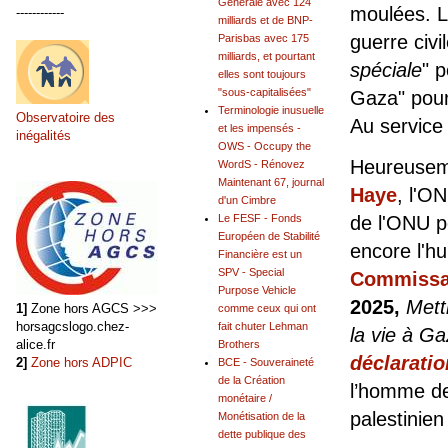
Générale avec 124
moulées. Le
------------
milliards et de BNP-
guerre civ
Parisbas avec 175
milliards, et pourtant
spéciale
" p
elles sont toujours
"sous-capitalisées"
Gaza" pour 
Terminologie inusuelle
Observatoire des
Au service
et les impensés -
inégalités
OWS - Occupy the
Heureuse
WordS - Rénovez
Maintenant 67, journal
Haye
, l'O
d'un Cimbre
Le FESF - Fonds
de l'ONU 
Européen de Stabilité
encore l'h
Financière est un
SPV - Special
Commissar
Purpose Vehicle
2025,
Mett
1]
Zone hors AGCS >>>
comme ceux qui ont
horsagcslogo.chez-
fait chuter Lehman
la vie à 
alice.fr
Brothers
déclarati
2]
Zone hors ADPIC
BCE - Souveraineté
de la Création
l’homme des
monétaire /
palestinien
Monétisation de la
dette publique des