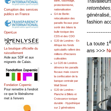
Travailleur
bank, sauvetage,
protectionnisme,
retombées
Corruption des services
nationalisation
généralisé,
publics en France
G4 de Berlin:
relocalisation des
fashion acc
paradis fiscaux pour
sortir des bilans la
--------------
bulle toxique des
OpenLux
CDS et des CDO
G20 de Londres - En
è
La toute 1
Afrique les fonds
La boutique officielle du
ans >>>
N
spéculatifs raflent des
ruissellement
millions d'hectares
Aide aux SDF et aux
cultivables
migrants de Calais.
Le G20 de Londres
dénonce les paradis
fiscaux mais couvre
la confiscation de la
banque centrale par
Fondation Copernic
Wall Street
Pour remettre à l'endroit
G20 de Londres -
ce que le libéralisme
Planche à Billets et
met à l'envers
Croissance toxique
durable - Hypothèque
sur 2 générations