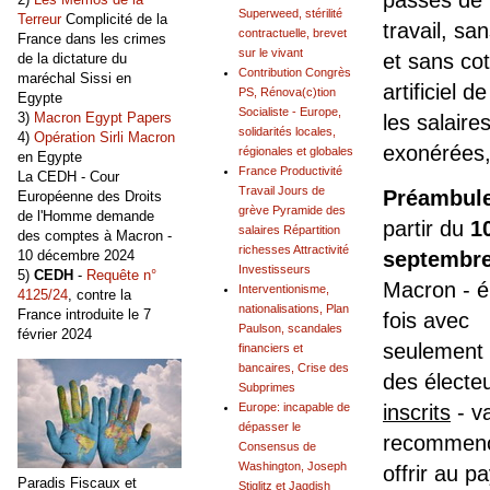
passés de 
Superweed, stérilité
Terreur
Complicité de la
travail, sa
contractuelle, brevet
France dans les crimes
sur le vivant
et sans cot
de la dictature du
Contribution Congrès
maréchal Sissi en
artificiel d
PS, Rénova(c)tion
Egypte
Socialiste - Europe,
3)
Macron Egypt Papers
les salaire
solidarités locales,
4)
Opération Sirli Macron
exonérées,
régionales et globales
en Egypte
France Productivité
La CEDH - Cour
Travail Jours de
Préambul
Européenne des Droits
grève Pyramide des
de l'Homme demande
partir du
1
salaires Répartition
des comptes à Macron -
richesses Attractivité
10 décembre 2024
septembre
Investisseurs
5)
CEDH
-
Requête n°
Macron - é
Interventionisme,
4125/24
, contre la
nationalisations, Plan
France introduite le 7
fois avec
Paulson, scandales
février 2024
seulement
financiers et
bancaires, Crise des
des électe
Subprimes
Europe: incapable de
inscrits
- v
dépasser le
recommenc
Consensus de
Washington, Joseph
offrir au p
Paradis Fiscaux et
Stiglitz et Jagdish