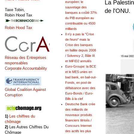
La Palesti
européen: le
sauvetage des
Taxe Tobin,
de l'ONU.
banques a coûté 37%
Robin Hood Tax
du PIB européen au
contribuable ou 4500
Robin Hood Tax
milliards
Il n’y a pas la "Crise
de l’euro" mais la
Crise des banques
en faillite depuis 2008
/ Solvency 2, Bâle III
Réseau des Entreprises
et MiFID2 annulés
responsables
Euro-Groupe: la BCE
Corporate Accountability
et le MES unies en
bad bank, en bail-out-
Fonds, en pool de
défaisance avec des
Global Coalition Against
Euro-Bonds / Euro-
Corruption
Bills à la clef
Deutsche Bank crée
des milliards de
nouveaux produits
1)
Les chiffres du
financiers titrisés /
chômage
Concours Internet
2)
Les Autres Chiffres Du
des actifs les plus
Chômage