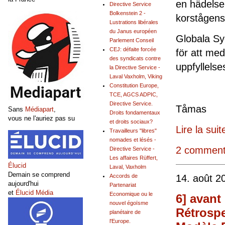
en hädelse 
Directive Service
Bolkenstein 2 -
korstågens
Lustrations libérales
du Janus européen
Globala Sy
Parlement Conseil
CEJ: défaite forcée
för att med
des syndicats contre
upp
la Directive Service -
Laval Vaxholm, Viking
Constitution Europe,
TCE, AGCS ADPIC,
Directive Service.
Tå
Sans
Médiapart
,
Droits fondamentaux
vous ne l'auriez pas su
et droits sociaux?
Lire la suit
Travailleurs "libres"
nomades et lésés -
2 comment
Directive Service -
Les affaires Rüffert,
Élucid
Laval, Vaxholm
Demain se comprend
14. août 2
Accords de
aujourd'hui
Partenariat
et
Élucid Média
Economique ou le
6] avant
nouvel égoïsme
Rétrospe
planétaire de
l'Europe.