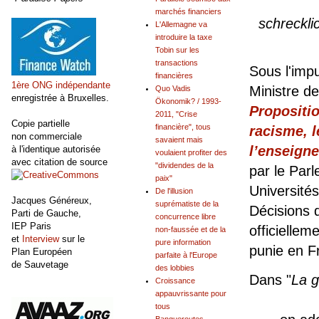
>
marchés financiers
schreckli
L'Allemagne va
introduire la taxe
Tobin sur les
transactions
Sous l'imp
financières
1ère ONG indépendante
Ministre de
Quo Vadis
enregistrée à Bruxelles.
Ökonomik? / 1993-
Propositio
2011, "Crise
Copie partielle
financière", tous
racisme, l
non commerciale
savaient mais
l’enseign
à l'identique autorisée
voulaient profiter des
avec citation de source
"dividendes de la
par le Par
paix"
Université
De l'illusion
Jacques Généreux,
suprématiste de la
Décisions 
Parti de Gauche,
concurrence libre
IEP Paris
officielleme
non-faussée et de la
et
Interview
sur le
pure information
punie en F
Plan Européen
parfaite à l'Europe
de Sauvetage
des lobbies
Dans "
La g
Croissance
appauvrissante pour
tous