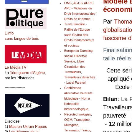
Modèle E
OMC, AGCS, ADPIC,
économiq
APE = Violations du
Droit International des
Droits de l'Homme - I
Par
Thomas
Traité Simplifié -
globalisati
Faillite de l'Europe
L'info
sans Charte des
fascisme 
sans langue de bois
Droits fondamentaux
et sociaux
Finalisatio
Europe du Dumping
social: Directive
taille réel
Service, Libre
Circulation des
Le Média TV
Cette sér
Travailleurs,
La
1ère guerre d'Algérie
,
Travailleurs détachés
appliqué
par les Historiens
- Laval Partneri
École
-----------------
Conférence
alternative Diversité
Bilan
: La 
biologique - Non à
l'ethnocide
Travailleur
biotechnologique
pauvreté |
Nécrotechnologies,
OGM, Transgène,
Disclose:
- 12 milli
Mutagène,
1)
Macron Ukrain Papers
Terminator, Traitor,
2)
Les Mémos de la