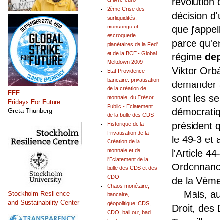
révolution 
et livre-euro
2ème Crise des
décision d'
surliquidités,
mensonge et
que j'appe
escroquerie
parce qu'e
planétaires de la Fed'
et de la BCE - Global
régime
de
Meltdown 2009
Viktor Orb
Etat Providence
bancaire: privatisation
demander a
de la création de
FFF
sont les s
monnaie, du Trésor
F
ridays
F
or
F
uture
Public - Eclatement
démocratiq
Greta Thunberg
de la bulle des CDS
président 
Historique de la
Privatisation de la
le 49-3 et 
Création de la
monnaie et de
l'Article 44
l'Eclatement de la
Ordonnance
bulle des CDS et des
CDO
de la Vèm
Chaos monétaire,
Mais, au n
Stockholm Resilience
bancaire,
and Sustainability Center
géopolitique: CDS,
Droit, des
CDO, bail out, bad