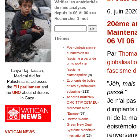
Vérifier les antériorités
de mes analyses
6. juin 202
depuis le 06 VI 06 >>>
Rechercher 1 mot
20ème an
Maintena
Thèmes
06 VI 06
Post-globalisation et
Par
Thomas
submersion du
fascisme à partir de
globalisati
2025 après le
fascisme 
fascisme
Tanya Haj-Hassan,
d'atmosphère
(9)
Medical Aid for
Economie de bulles,
Palestinians, adresses
"
Jôh, mais
crises systémiques,
the
EU parliament
and
passé.
"
subprime
(213)
the
UNO
about childrens
Accords bilatéraux
in Gaza
Je n'ai pa
OMC TTIP CETA EU-
d'implants
Mercosur avec
l'Europe
(37)
ni de la ma
Bretton Woods II,
Green New Deal,
épistémolog
Système Monétaire
VATICAN NEWS
renverseme
International
(26)