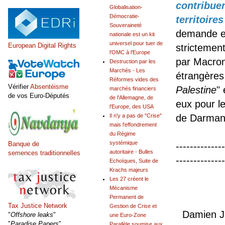
contribuen
Globalisation-
Démocratie-
territoire
Souveraineté
demande et
nationale est un kit
universel pour tuer de
European Digital Rights
strictement
l'OMC à l'Europe
par Macron,
Destruction par les
Marchés - Les
étrangères
Réformes vides des
Vérifier
Absentéisme
Palestine
"
marchés financiers
de vos Euro-Députés
de l'Allemagne, de
eux pour l
l'Europe, des USA
Il n'y a pas de "Crise"
de Darmani
mais l'effondrement
------
du Régime
systémique
Banque de
--------------
autoritaire - Bulles
semences traditionnelles
--------------
Echoïques, Suite de
Krachs majeurs
Les 27 créent le
Mécanisme
Permanent de
Ph
Tax Justice Network
Gestion de Crise et
Damien J
"
Offshore leaks
"
une Euro-Zone
"
Paradise Papers
"
Parallèle soumise aux