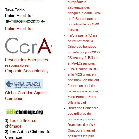
européen: le
sauvetage des
Taxe Tobin,
banques a coûté 37%
Robin Hood Tax
du PIB européen au
contribuable ou 4500
Robin Hood Tax
milliards
Il n’y a pas la "Crise
de l’euro" mais la
Crise des banques
en faillite depuis 2008
/ Solvency 2, Bâle III
Réseau des Entreprises
et MiFID2 annulés
responsables
Euro-Groupe: la BCE
Corporate Accountability
et le MES unies en
bad bank, en bail-out-
Fonds, en pool de
défaisance avec des
Global Coalition Against
Euro-Bonds / Euro-
Corruption
Bills à la clef
Deutsche Bank crée
des milliards de
nouveaux produits
1)
Les chiffres du
financiers titrisés /
chômage
Concours Internet
2)
Les Autres Chiffres Du
des actifs les plus
Chômage