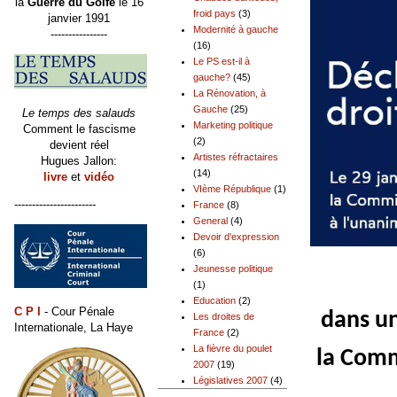
la
Guerre du Golfe
le 16
froid pays
(3)
janvier 1991
Modernité à gauche
----------------
(16)
Le PS est-il à
gauche?
(45)
La Rénovation, à
Gauche
(25)
Le temps des salauds
Marketing politique
Comment le fascisme
(2)
devient réel
Artistes réfractaires
Hugues Jallon:
(14)
livre
et
vidéo
VIème République
(1)
-----------------------
France
(8)
General
(4)
Devoir d'expression
(6)
Jeunesse politique
(1)
Education
(2)
C P I
- Cour Pénale
dans un
Les droites de
Internationale, La Haye
France
(2)
La fièvre du poulet
la Comm
2007
(19)
Législatives 2007
(4)