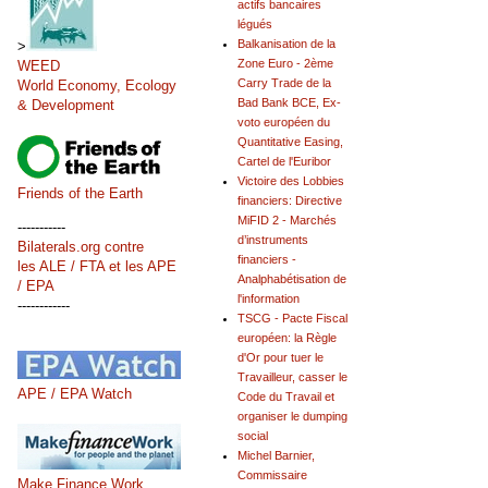
actifs bancaires
légués
Balkanisation de la
>
Zone Euro - 2ème
WEED
Carry Trade de la
World Economy, Ecology
Bad Bank BCE, Ex-
& Development
voto européen du
Quantitative Easing,
Cartel de l'Euribor
Victoire des Lobbies
Friends of the Earth
financiers: Directive
MiFID 2 - Marchés
-----------
d’instruments
Bilaterals.org contre
financiers -
les ALE / FTA et les APE
Analphabétisation de
/ EPA
l'information
------------
TSCG - Pacte Fiscal
européen: la Règle
d'Or pour tuer le
Travailleur, casser le
APE / EPA Watch
Code du Travail et
organiser le dumping
social
Michel Barnier,
Commissaire
Make Finance Work