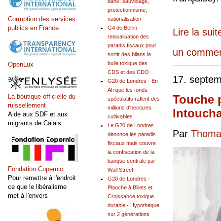
bank, sauvetage,
protectionnisme,
Corruption des services
nationalisation
publics en France
G4 de Berlin:
Lire la suit
relocalisation des
paradis fiscaux pour
un commen
sortir des bilans la
bulle toxique des
OpenLux
CDS et des CDO
17. septe
G20 de Londres - En
Afrique les fonds
Touche 
La boutique officielle du
spéculatifs raflent des
ruissellement
millions d'hectares
Intoucha
Aide aux SDF et aux
cultivables
migrants de Calais.
Le G20 de Londres
Par
Thomas
dénonce les paradis
fiscaux mais couvre
la confiscation de la
banque centrale par
Fondation Copernic
Wall Street
Pour remettre à l'endroit
G20 de Londres -
ce que le libéralisme
Planche à Billets et
met à l'envers
Croissance toxique
durable - Hypothèque
sur 2 générations