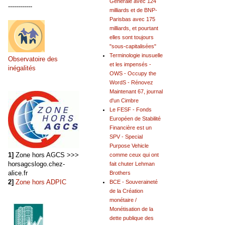
Générale avec 124
------------
milliards et de BNP-
Parisbas avec 175
milliards, et pourtant
elles sont toujours
"sous-capitalisées"
Terminologie inusuelle
Observatoire des
et les impensés -
inégalités
OWS - Occupy the
WordS - Rénovez
Maintenant 67, journal
d'un Cimbre
Le FESF - Fonds
Européen de Stabilité
Financière est un
SPV - Special
Purpose Vehicle
1]
Zone hors AGCS >>>
comme ceux qui ont
horsagcslogo.chez-
fait chuter Lehman
alice.fr
Brothers
2]
Zone hors ADPIC
BCE - Souveraineté
de la Création
monétaire /
Monétisation de la
dette publique des