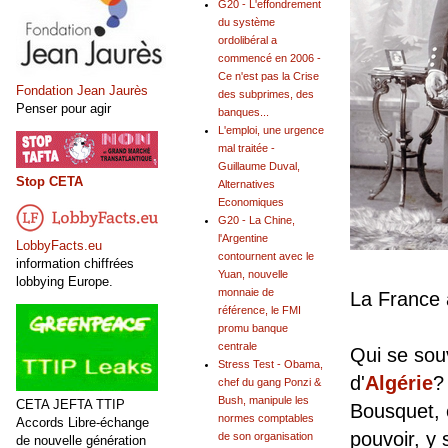
G20 - L'effondrement
du système
ordolibéral a
commencé en 2006 -
Ce n'est pas la Crise
Fondation Jean Jaurès
des subprimes, des
Penser pour agir
banques...
L'emploi, une urgence
mal traitée -
Guillaume Duval,
Stop CETA
Alternatives
Economiques
G20 - La Chine,
l'Argentine
LobbyFacts.eu
contournent avec le
information chiffrées
Yuan, nouvelle
lobbying Europe.
monnaie de
La France a
référence, le FMI
promu banque
centrale
Qui se sou
Stress Test - Obama,
d'
Algérie
?
chef du gang Ponzi &
Bush, manipule les
CETA JEFTA TTIP
Bousquet, e
normes comptables
Accords Libre-échange
pouvoir, y 
de son organisation
de nouvelle génération