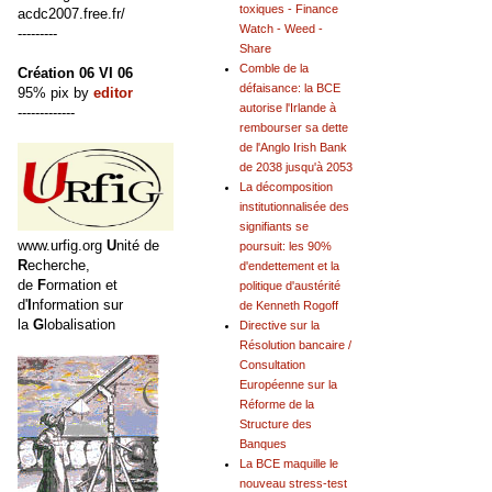
toxiques - Finance
acdc2007.free.fr/
Watch - Weed -
---------
Share
Comble de la
Création 06 VI 06
défaisance: la BCE
95% pix by
editor
autorise l'Irlande à
-------------
rembourser sa dette
de l'Anglo Irish Bank
de 2038 jusqu'à 2053
La décomposition
institutionnalisée des
signifiants se
www.urfig.org
U
nité de
poursuit: les 90%
R
echerche,
d'endettement et la
de
F
ormation et
politique d'austérité
d'
I
nformation sur
de Kenneth Rogoff
la
G
lobalisation
Directive sur la
Résolution bancaire /
Consultation
Européenne sur la
Réforme de la
Structure des
Banques
La BCE maquille le
nouveau stress-test