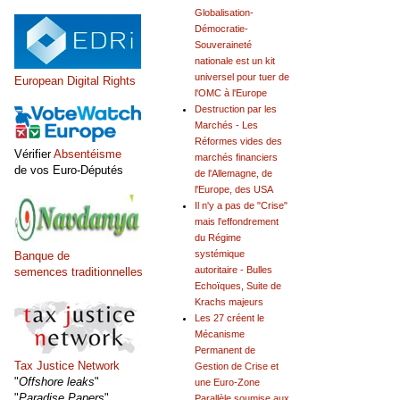
Globalisation-
Démocratie-
Souveraineté
nationale est un kit
universel pour tuer de
European Digital Rights
l'OMC à l'Europe
Destruction par les
Marchés - Les
Réformes vides des
Vérifier
Absentéisme
marchés financiers
de vos Euro-Députés
de l'Allemagne, de
l'Europe, des USA
Il n'y a pas de "Crise"
mais l'effondrement
du Régime
systémique
Banque de
autoritaire - Bulles
semences traditionnelles
Echoïques, Suite de
Krachs majeurs
Les 27 créent le
Mécanisme
Permanent de
Tax Justice Network
Gestion de Crise et
"
Offshore leaks
"
une Euro-Zone
"
Paradise Papers
"
Parallèle soumise aux