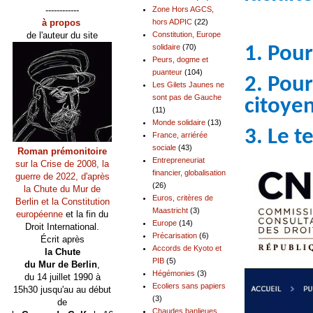
------------
Zone Hors AGCS,
à propos
hors ADPIC
(22)
de l'auteur du site
Constitution, Europe
1. Pour
solidaire
(70)
Peurs, dogme et
puanteur
(104)
2. Pour
Les Gilets Jaunes ne
sont pas de Gauche
citoye
(11)
Monde solidaire
(13)
3. Le 
France, arriérée
sociale
(43)
Roman prémonitoire
Entrepreneuriat
sur la Crise de 2008, la
financier, globalisation
guerre de 2022, d'après
(26)
la Chute du Mur de
Euros, critères de
Berlin et la Constitution
Maastricht
(3)
européenne
et la fin du
Europe
(14)
Droit International.
Précarisation
(6)
Écrit après
Accords de Kyoto et
la Chute
PIB
(5)
du Mur de Berlin
,
Hégémonies
(3)
du 14 juillet 1990 à
Ecoliers sans papiers
15h30 jusqu'au au début
(3)
de
Chaudes banlieues,