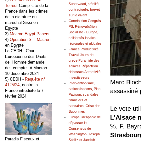
Superweed, stérilité
Terreur
Complicité de la
contractuelle, brevet
France dans les crimes
sur le vivant
de la dictature du
Contribution Congrès
maréchal Sissi en
PS, Rénova(c)tion
Egypte
Socialiste - Europe,
3)
Macron Egypt Papers
solidarités locales,
4)
Opération Sirli Macron
régionales et globales
en Egypte
France Productivité
La CEDH - Cour
Travail Jours de
Européenne des Droits
grève Pyramide des
de l'Homme demande
salaires Répartition
des comptes à Macron -
richesses Attractivité
10 décembre 2024
Investisseurs
5)
CEDH
-
Requête n°
Marc Bloch
Interventionisme,
4125/24
, contre la
nationalisations, Plan
assassiné 
France introduite le 7
Paulson, scandales
février 2024
financiers et
bancaires, Crise des
Le vote uti
Subprimes
L'Alsace
n
Europe: incapable de
dépasser le
%, F. Bayr
Consensus de
Strasbour
Washington, Joseph
Paradis Fiscaux et
Stiglitz et Jagdish