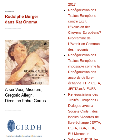
2017
Renégociation des
-------
Traités Européens
Rodolphe Burger
contre Excit,
dans
Kat Onoma
l'Exclusion des
-------------
Citoyens Européens?
Programme de
L'Avenir en Commun
des Insoumis
Renégociation des
Traités Européens
impossible comme la
Renégociation des
accords de libre-
échange TTIP, CETA,
JEFTA et ALEUES
A sei Voci, Miserere,
Renégociations des
Gregorio Allegri,
Traités Européens /
Direction Fabre-Garrus
Dialogue avec la
-------------
Société Civile... des
lobbies / Accords de
libre-échange JEFTA,
CETA, TiSA, TTIP,
EU-Mercosur
Selon le CNCDH les