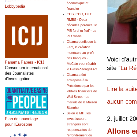
économique et
Lobbypedia
financier
CDS, CDO, OTC,
RMBS - Deux
décades perdues: le
PIB furtif et fictif - Le
PIB d'initié
Obama confisque la
Fed', la création
monétaire au profit
Voici d'au
des banques -
Panama Papers -
ICIJ
McCain veut rétablir
site
"La Ré
Consortium international
le Glass-Steagall Act
des Journalistes
Obama a été
________
d'Investigation
entreposé à la
Présidence par les
Lire la suit
lobbies financiers de
Wall Street - Le
aucun com
mariole de la Maison
Blanche
Selon le MIT, les
2. juillet 2
Plan de sauvetage
investisseurs
pour l'Eurozone
étrangers sont
Allons e
responsables de
l'effondrement du