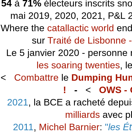
54
à
71%
électeurs inscrits s
mai 2019, 2020, 2021, P&L 2
Where the
catallactic world
ends
sur
Traité de Lisbonne -
Le 5 janvier 2020 - personne 
les soaring twenties
, 
<
Combattre
le
Dumping Hu
!
-
<
OWS - 
2021
, la BCE a racheté depu
milliards
avec p
2011
,
Michel Barnier
:
"
les É