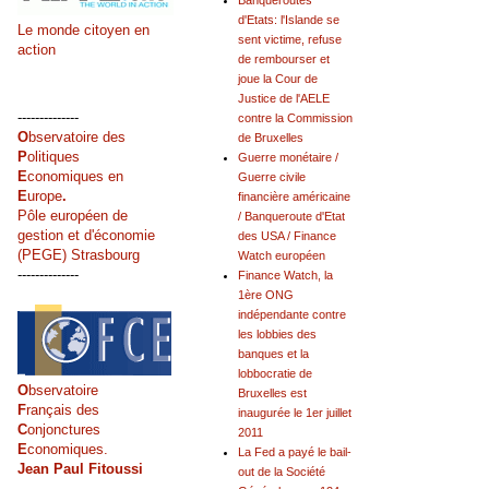
Banqueroutes
d'Etats: l'Islande se
Le monde citoyen en
sent victime, refuse
action
de rembourser et
joue la Cour de
Justice de l'AELE
--------------
contre la Commission
O
bservatoire des
de Bruxelles
P
olitiques
Guerre monétaire /
E
conomiques en
Guerre civile
E
urope
.
financière américaine
Pôle européen de
/ Banqueroute d'Etat
gestion et d'économie
des USA / Finance
(PEGE) Strasbourg
Watch européen
--------------
Finance Watch, la
1ère ONG
indépendante contre
les lobbies des
banques et la
lobbocratie de
O
bservatoire
Bruxelles est
F
rançais des
inaugurée le 1er juillet
C
onjonctures
2011
E
conomiques.
La Fed a payé le bail-
Jean Paul Fitoussi
out de la Société