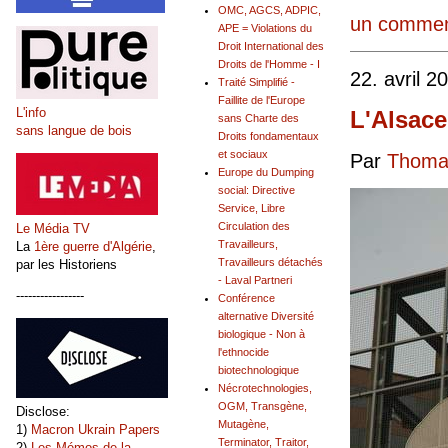
OMC, AGCS, ADPIC,
un commen
APE = Violations du
Droit International des
Droits de l'Homme - I
22. avril 2
Traité Simplifié -
Faillite de l'Europe
L'info
L'Alsace
sans Charte des
sans langue de bois
Droits fondamentaux
et sociaux
Par
Thomas
Europe du Dumping
social: Directive
Service, Libre
Circulation des
Le Média TV
Travailleurs,
La
1ère guerre d'Algérie
,
Travailleurs détachés
par les Historiens
- Laval Partneri
-----------------
Conférence
alternative Diversité
biologique - Non à
l'ethnocide
biotechnologique
Nécrotechnologies,
OGM, Transgène,
Disclose:
Mutagène,
1)
Macron Ukrain Papers
Terminator, Traitor,
2)
Les Mémos de la