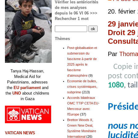
Vérifier les antériorités
de mes analyses
20. février
depuis le 06 VI 06 >>>
Rechercher 1 mot
29 janvi
Droit 29
Thèmes
Consulta
Post-globalisation et
Par
Thomas
submersion du
fascisme à partir de
2025 après le
Copie 
fascisme
Tanya Haj-Hassan,
post con
d'atmosphère
(9)
Medical Aid for
Economie de bulles,
Palestinians, adresses
1080
, ta
crises systémiques,
the
EU parliament
and
subprime
(213)
the
UNO
about childrens
Accords bilatéraux
in Gaza
OMC TTIP CETA EU-
Présid
Mercosur avec
l'Europe
(37)
Bretton Woods II,
nous no
Green New Deal,
Système Monétaire
lucidité
VATICAN NEWS
International
(26)