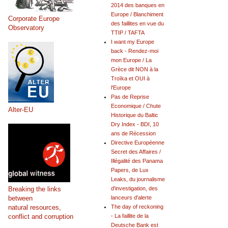
2014 des banques en
Europe / Blanchiment
Corporate Europe
des faillites en vue du
Observatory
TTIP / TAFTA
I want my Europe
back - Rendez-moi
mon Europe / La
Grèce dit NON à la
Troïka et OUI à
l'Europe
Pas de Reprise
Economique / Chute
Alter-EU
Historique du Baltic
Dry Index - BDI, 10
ans de Récession
Directive Européenne
Secret des Affaires /
Illégalité des Panama
Papers, de Lux
Leaks, du journalisme
Breaking the links
d'investigation, des
between
lanceurs d'alerte
natural resources,
The day of reckoning
conflict and corruption
- La faillite de la
Deutsche Bank est