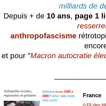
milliards de d
Depuis + de
10 ans
,
page 1 l
resserre
anthropofascisme
rétrotop
encore
et pour "
Macron autocratie éle
____________
Solidarités locales,
Optimisé
écran
1920 x
France
régionales et globales
1080
Firefox taille réelle
sans zoom
Fil des bi