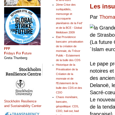
et livre-euro
Les insu
2ème Crise des
surliquidités,
mensonge et
Par
Thomas
escroquerie
planétaires de la Fed'
et de la BCE - Global
Meltdown 2009
Etat Providence
(La future
bancaire: privatisation
de la création de
´Islam eur
FFF
monnaie, du Trésor
F
ridays
F
or
F
uture
Public - Eclatement
Greta Thunberg
de la bulle des CDS
Le pape pr
Historique de la
Privatisation de la
notoires et
Création de la
des ancien
monnaie et de
l'Eclatement de la
Delanoë, le
bulle des CDS et des
Sacré-cœur
CDO
Chaos monétaire,
Le nouveau
Stockholm Resilience
bancaire,
de la tend
and Sustainability Center
géopolitique: CDS,
CDO, bail out, bad
française).