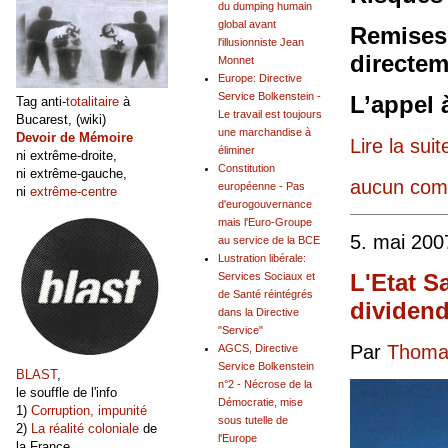
du dumping humain
global avant
Remises 
l'illusionniste Jean
directem
Monnet
Europe: Directive
Service Bolkenstein -
L’appel 
Tag anti-
totalitaire
à
Le travail est toujours
Bucarest, (wiki)
une marchandise à
Devoir de Mémoire
Lire la suit
éliminer
ni extrême-droite,
Constitution
ni extrême-gauche,
aucun com
européenne - Pas
ni
extrême-centre
d'eurogouvernance
mais l'Euro-Groupe
5. mai 200
au service de la BCE
Lustration libérale:
L'Etat S
Services Sociaux et
de Santé réintégrés
dividend
dans la Directive
"Service"
Par
Thomas
AGCS, Directive
Service Bolkenstein
BLAST
,
n°2 - Nécrose de la
le souffle de l'info
Démocratie, mise
1)
Corruption, impunité
sous tutelle de
2)
La réalité coloniale
de
l'Europe
la France