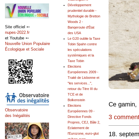
Développement
prudentiel durable -
Mythologie de Bretton
Woods 2 -
Site officiel ➳
Banqeroute d'État
nupes-2022.fr
des USA
et Youtube ➳
Le G20 oublie la Taxe
Nouvelle Union Populaire
Tobin Spahn contre
Écologique et Sociale
les spéculations
systémiques et la
Taxe Tobin
Elections
Européennes 2009 -
Traité de Lisbonne et
"les services...",
retour du Titre III du
TCE et de
Bolkenstein
Ce gamin, 
Elections
Observatoire
Européennes 09 -
des Inégalités
3 comment
Directive Fonds
Propres, CEJ, Bâle 2,
Eclatement de
18. septe
l'Eurozone, euro-glut