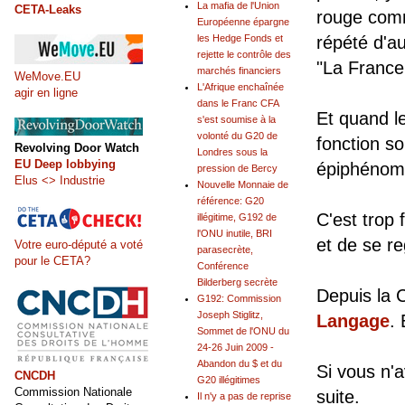
La mafia de l'Union
CETA-Leaks
rouge co
Européenne épargne
les Hedge Fonds et
répété d'a
rejette le contrôle des
"La France 
marchés financiers
WeMove.EU
L'Afrique enchaînée
agir en ligne
dans le Franc CFA
Et quand le
s'est soumise à la
volonté du G20 de
fonction s
Revolving Door Watch
Londres sous la
EU Deep lobbying
épiphénomè
pression de Bercy
Elus <> Industrie
Nouvelle Monnaie de
référence: G20
C'est trop 
illégitime, G192 de
l'ONU inutile, BRI
et de se re
Votre euro-député a voté
parasecrète,
pour le CETA?
Conférence
Bilderberg secrète
Depuis la C
G192: Commission
Joseph Stiglitz,
Langage
.
Sommet de l'ONU du
24-26 Juin 2009 -
Abandon du $ et du
Si vous n'
CNCDH
G20 illégitimes
Commission Nationale
suite.
Il n'y a pas de reprise