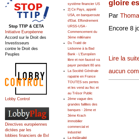
gloire es
système financier US
2] Ce Pays, appelé
Par
Thomas
USA, en banqueroute
d'Etat. Effondrement
Stop TTIP & CETA
URSS-USA -
Encore 8 jo
Initiative Européenne
Commencement du
Accord sur le Droit des
3ème millénaire
Investisseurs
Du Traité de
contre le Droit des
Lisbonne à la Bad
Peuples
Bank - L'Européen
Lire la suit
libre et non faussé va
payer pendant 80 ans
aucun com
La Société Générale
rapatrie en France
TOUTES ses pertes
et les vend au fisc et
au Trésor Public
Lobby Control
2ème vague des
grandes faillites des
banques - 2ème et
3ème Krach
immobilier
Directives européennes
commercial et
dictées par les
industriel
lobbies financiers de Bxl
La théâtralité