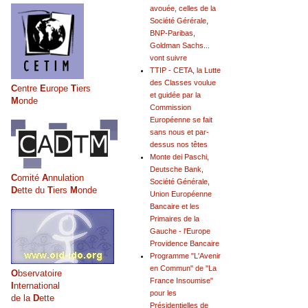
avouée, celles de la
Société Gérérale,
BNP-Paribas,
Goldman Sachs...
vont suivre
TTIP - CETA, la Lutte
des Classes voulue
C
entre
E
urope
T
iers
et guidée par la
M
onde
Commission
Européenne se fait
sans nous et par-
dessus nos têtes
Monte dei Paschi,
Deutsche Bank,
C
omité
A
nnulation
Société Générale,
D
ette du
T
iers
M
onde
Union Européenne
Bancaire et les
Primaires de la
Gauche - l'Europe
Providence Bancaire
Programme "L'Avenir
en Commun" de "La
O
bservatoire
France Insoumise"
I
nternational
pour les
de la
D
ette
Présidentielles de