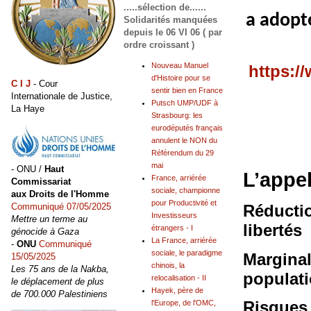
.....sélection de......
a adopté
Solidarités manquées
depuis le 06 VI 06 ( par
ordre croissant )
Nouveau Manuel
https:/
d'Histoire pour se
C I J
- Cour
sentir bien en France
Internationale de Justice,
Putsch UMP/UDF à
La Haye
Strasbourg: les
eurodéputés français
annulent le NON du
Référendum du 29
mai
- ONU /
Haut
L’appel
France, arriérée
Commissariat
sociale, championne
aux Droits de l'Homme
pour Productivité et
Communiqué 07/05/2025
Réductio
Investisseurs
Mettre un terme au
libertés
étrangers - I
génocide à Gaza
La France, arriérée
-
ONU
Communiqué
sociale, le paradigme
Marginal
15/05/2025
chinois, la
Les 75 ans de la Nakba,
populat
relocalisation - II
le déplacement de plus
Hayek, père de
de 700.000 Palestiniens
Risques 
l'Europe, de l'OMC,