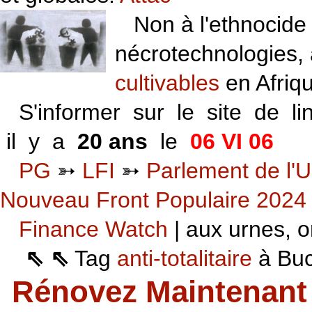
Non à l'ethnocide 
nécrotechnologies,
cultivables
en Afriq
S'informer sur le site de li
il y a
20 ans
le
06 VI 06
PG
➳
LFI
➳
Parlement de l'U
Nouveau Front Populaire 2024
Finance Watch
| aux urnes, on
⇖ ⇖
Tag
anti-totalitaire
à Buca
Rénovez Maintenant 