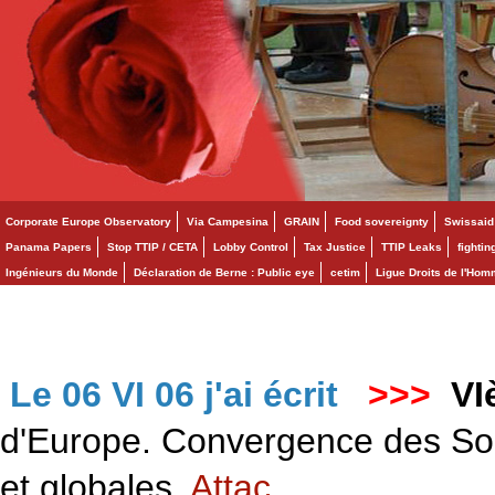
Corporate Europe Observatory
Via Campesina
GRAIN
Food sovereignty
Swissaid
Panama Papers
Stop TTIP / CETA
Lobby Control
Tax Justice
TTIP Leaks
fighti
Ingénieurs du Monde
Déclaration de Berne : Public eye
cetim
Ligue Droits de l'Ho
Le 06 VI 06 j'ai écrit
>>>
VI
d'Europe. Convergence des Solid
et globales.
Attac