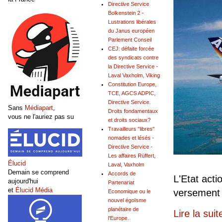
Directive Service
Bolkenstein 2 -
Lustrations libérales
du Janus européen
Parlement Conseil
CEJ: défaite forcée
des syndicats contre
la Directive Service -
Laval Vaxholm, Viking
Constitution Europe,
TCE, AGCS ADPIC,
Directive Service.
Sans
Médiapart
,
Droits fondamentaux
vous ne l'auriez pas su
et droits sociaux?
Travailleurs "libres"
nomades et lésés -
Directive Service -
Les affaires Rüffert,
Élucid
Laval, Vaxholm
Demain se comprend
Accords de
L'Etat acti
aujourd'hui
Partenariat
et
Élucid Média
versement 
Economique ou le
nouvel égoïsme
planétaire de
Lire la suit
l'Europe.