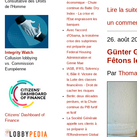
Consultative des Droits
économique - Chute
de l'Homme
continue du Baltic Dry
Lire la suit
Index - La crise et
l'Etat engraissent les
un commen
banques
Avec l'accord
d'Obama, la troisième
26. août 2
crise des subprimes
est préparée par
Günter G
Integrity Watch
Federal Housing
Collusion lobbying
Administration et
Fêtons l
vs. Commission
Ginnie Mae
Européenne
IASB, IFRS, Solvency
Par
Thomas
II, Bâle II: Victoire de
la Lutte des classes
financières - Droit de
cacher les risques
Berlin: deux décades
perdues, et la Chute
continue du PIB furtif
et fictif
Citizens' Dashboard of
La Société Générale
Finance
appelle ses clients à
se préparer à
l'Effondrement Global