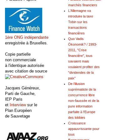
marchés financiers
L'Allemagne va
introduire la taxe
Tobin sur les
transactions
financières
1ère ONG indépendante
Quo Vadis
enregistrée à Bruxelles.
Ökonomik? / 1993-
2011, "Crise
Copie partielle
financière", tous
non commerciale
savaient mais
à l'identique autorisée
voulaient profiter des
avec citation de source
"dividendes de la
paix"
De l'illusion
Jacques Généreux,
suprématiste de la
Parti de Gauche,
concurrence libre
IEP Paris
non-faussée et de la
et
Interview
sur le
pure information
Plan Européen
parfaite à l'Europe
de Sauvetage
des lobbies
Croissance
appauvrissante pour
tous