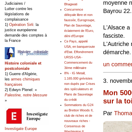
moyenne na
Judiciaires /
Bhagwati
Lutter contre les
Concurrence
Bayrou 22
législations de
déloyale libre et non
complaisance
faussée, Eurogroupe,
1)
Opération Sirli
: la
Plan de Sauvetage,
L'Alsace a
justice européenne
éclatement de l'Euro,
fasciste.
demande des comptes à
déni d'Europe
la France
Ce Pays, appelé
L'Autriche 
USA, en banqueroute
démarche.
d'Etat. Effondrement
URSS-USA -
Commencement du
Histoire coloniale et
un commen
3ème millénaire
postcoloniale
8% - IG Metall,
1) Guerre d'Algérie,
1.165.000 grévistes
les
armes chimiques
3. novemb
non dupés par Crises
françaises
des spéculateurs et
2) Edwyn Plenel: «
Mon 5000
Plans de Sauvetage
Palestine, notre blessure
sur la to
du crédit
»
Sommations du G24
au Bretton Woods II,
Par
Thomas
club de riches et de
nouveaux riches -
Consensus de
Investigate Europe
Washington II