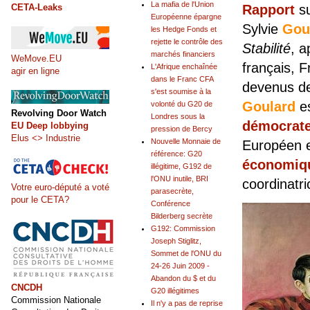
La mafia de l'Union
CETA-Leaks
Rapport
su
Européenne épargne
Sylvie
Gou
les Hedge Fonds et
rejette le contrôle des
Stabilité
, a
marchés financiers
WeMove.EU
français, F
L'Afrique enchaînée
agir en ligne
dans le Franc CFA
devenus des
s'est soumise à la
Goulard
es
volonté du G20 de
Revolving Door Watch
Londres sous la
démocrate
EU Deep lobbying
pression de Bercy
Elus <> Industrie
Nouvelle Monnaie de
Européen 
référence: G20
économiqu
illégitime, G192 de
l'ONU inutile, BRI
coordinatr
Votre euro-député a voté
parasecrète,
pour le CETA?
Conférence
Bilderberg secrète
G192: Commission
Joseph Stiglitz,
Sommet de l'ONU du
24-26 Juin 2009 -
Abandon du $ et du
CNCDH
G20 illégitimes
Commission Nationale
Il n'y a pas de reprise