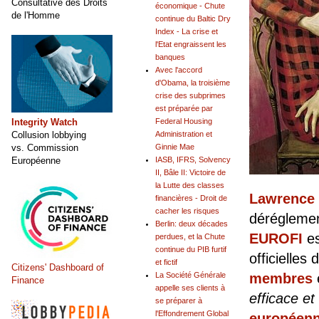
Consultative des Droits
économique - Chute
de l'Homme
continue du Baltic Dry
Index - La crise et
l'Etat engraissent les
banques
Avec l'accord
d'Obama, la troisième
crise des subprimes
est préparée par
Integrity Watch
Federal Housing
Collusion lobbying
Administration et
vs. Commission
Ginnie Mae
Européenne
IASB, IFRS, Solvency
II, Bâle II: Victoire de
la Lutte des classes
Lawrence
financières - Droit de
cacher les risques
déréglemen
Berlin: deux décades
EUROFI
es
perdues, et la Chute
continue du PIB furtif
officielles
et fictif
Citizens' Dashboard of
La Société Générale
membres
Finance
appelle ses clients à
efficace et
se préparer à
l'Effondrement Global
européenn