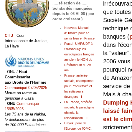
irrécouvrab
.....sélection de......
Solidarités manquées
que toute
depuis le 06 VI 06 ( par
Société Gén
ordre croissant )
technique d
Nouveau Manuel
d'Histoire pour se
banques (
C I J
- Cour
sentir bien en France
Internationale de Justice,
dans l'écon
Putsch UMP/UDF à
La Haye
Strasbourg: les
la "valeur"
eurodéputés français
annulent le NON du
2006 vous
Référendum du 29
pourquoi n
mai
- ONU /
Haut
France, arriérée
de Amazon,
Commissariat
sociale, championne
aux Droits de l'Homme
service de 
pour Productivité et
Communiqué 07/05/2025
Investisseurs
Mettre un terme au
Mais à cha
étrangers - I
génocide à Gaza
Dumping 
La France, arriérée
-
ONU
Communiqué
sociale, le paradigme
15/05/2025
laissé fai
chinois, la
Les 75 ans de la Nakba,
est le cli
relocalisation - II
le déplacement de plus
Hayek, père de
de 700.000 Palestiniens
strictemen
l'Europe, de l'OMC,