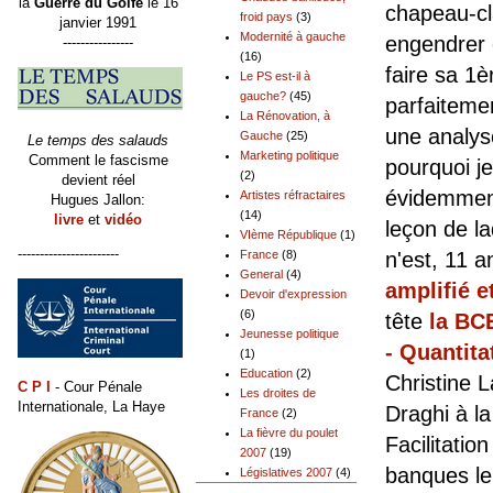
la
Guerre du Golfe
le 16
chapeau-cl
froid pays
(3)
janvier 1991
Modernité à gauche
engendrer e
----------------
(16)
faire sa 1
Le PS est-il à
gauche?
(45)
parfaiteme
La Rénovation, à
une analys
Gauche
(25)
Le temps des salauds
Marketing politique
Comment le fascisme
pourquoi je
(2)
devient réel
évidemment 
Artistes réfractaires
Hugues Jallon:
(14)
livre
et
vidéo
leçon de la
VIème République
(1)
-----------------------
n'est, 11 
France
(8)
General
(4)
amplifié e
Devoir d'expression
(6)
tête
la BCE
Jeunesse politique
- Quantita
(1)
Education
(2)
Christine L
C P I
- Cour Pénale
Les droites de
Internationale, La Haye
Draghi à la
France
(2)
La fièvre du poulet
Facilitatio
2007
(19)
banques leu
Législatives 2007
(4)