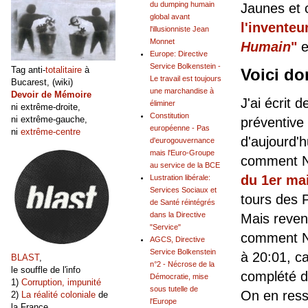
du dumping humain
Jaunes et 
global avant
l'inventeu
l'illusionniste Jean
Monnet
Humain
"
e
Europe: Directive
Service Bolkenstein -
Tag anti-
totalitaire
à
Voici do
Le travail est toujours
Bucarest, (wiki)
une marchandise à
Devoir de Mémoire
J'ai écrit 
éliminer
ni extrême-droite,
Constitution
ni extrême-gauche,
préventive
européenne - Pas
ni
extrême-centre
d'aujourd'
d'eurogouvernance
mais l'Euro-Groupe
comment 
au service de la BCE
du 1er ma
Lustration libérale:
Services Sociaux et
tours des P
de Santé réintégrés
dans la Directive
Mais reven
"Service"
comment N°
AGCS, Directive
Service Bolkenstein
à 20:01, ca
BLAST
,
n°2 - Nécrose de la
le souffle de l'info
complété d
Démocratie, mise
1)
Corruption, impunité
sous tutelle de
On en res
2)
La réalité coloniale
de
l'Europe
la France