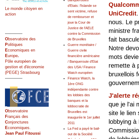
Banqueroutes
Qualcomm,
d'Etats: l'Islande se
Le monde citoyen en
sent victime, refuse
UniCredit
action
de rembourser et
nous. Le p
joue la Cour de
Justice de l'AELE
ministre fr
--------------
contre la Commission
fait bascul
O
bservatoire des
de Bruxelles
P
olitiques
Guerre monétaire /
Notre devoi
E
conomiques en
Guerre civile
mots devie
E
urope
.
financière américaine
Pôle européen de
/ Banqueroute d'Etat
remette à p
gestion et d'économie
des USA / Finance
(PEGE) Strasbourg
bruxellois 
Watch européen
--------------
Finance Watch, la
gouvernem
1ère ONG
indépendante contre
J'alerte r
les lobbies des
banques et la
que je l'ai
lobbocratie de
O
bservatoire
site le lien
Bruxelles est
F
rançais des
inaugurée le 1er juillet
lobbying à
C
onjonctures
2011
E
conomiques.
La Fed a payé le bail-
Commissi
Jean Paul Fitoussi
out de la Société
de lobbyin