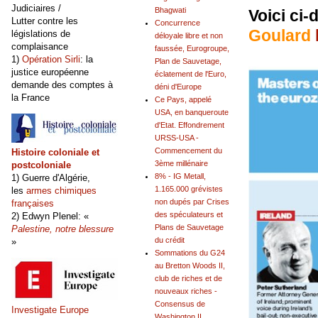
Judiciaires /
Bhagwati
Voici ci-
Lutter contre les
Concurrence
Goulard
législations de
déloyale libre et non
complaisance
faussée, Eurogroupe,
1)
Opération Sirli
: la
Plan de Sauvetage,
justice européenne
éclatement de l'Euro,
demande des comptes à
déni d'Europe
la France
Ce Pays, appelé
USA, en banqueroute
d'Etat. Effondrement
URSS-USA -
Commencement du
Histoire coloniale et
3ème millénaire
postcoloniale
8% - IG Metall,
1) Guerre d'Algérie,
1.165.000 grévistes
les
armes chimiques
non dupés par Crises
françaises
des spéculateurs et
2) Edwyn Plenel: «
Plans de Sauvetage
Palestine, notre blessure
du crédit
»
Sommations du G24
au Bretton Woods II,
club de riches et de
nouveaux riches -
Consensus de
Investigate Europe
Washington II