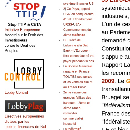
système financier US
systémique
2] Ce Pays, appelé
USA, en banqueroute
industriels
d'Etat. Effondrement
L'un de c
Stop TTIP & CETA
URSS-USA -
Initiative Européenne
Commencement du
au Parleme
Accord sur le Droit des
3ème millénaire
demandé de
Investisseurs
Du Traité de
contre le Droit des
Lisbonne à la Bad
Constituti
Peuples
Bank - L'Européen
s'appuie a
libre et non faussé va
payer pendant 80 ans
Rapport La
La Société Générale
rapatrie en France
les recomm
TOUTES ses pertes
2009
. Le
G
et les vend au fisc et
au Trésor Public
transatlan
Lobby Control
2ème vague des
Bruegel se 
grandes faillites des
banques - 2ème et
"
fédéralism
3ème Krach
France des
immobilier
Directives européennes
commercial et
"fédéralist
dictées par les
industriel
lobbies financiers de Bxl
UE et bien 
La théâtralité