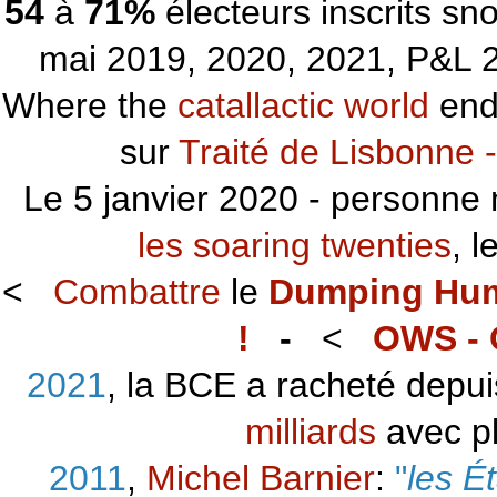
54
à
71%
électeurs inscrits s
mai 2019, 2020, 2021, P&L 2
Where the
catallactic world
ends
sur
Traité de Lisbonne -
Le 5 janvier 2020 - personne 
les soaring twenties
, 
<
Combattre
le
Dumping Hu
!
-
<
OWS - 
2021
, la BCE a racheté depu
milliards
avec p
2011
,
Michel Barnier
:
"
les É