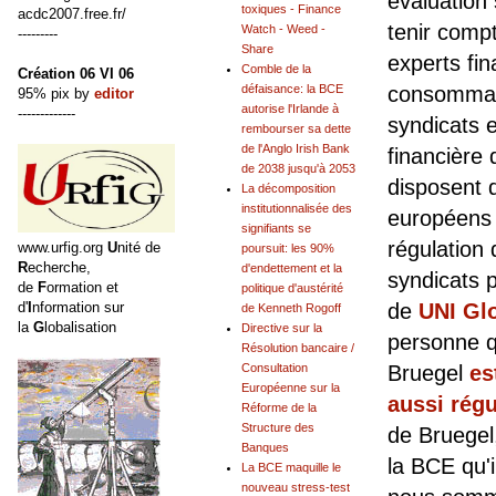
évaluation 
toxiques - Finance
acdc2007.free.fr/
tenir comp
Watch - Weed -
---------
Share
experts fin
Comble de la
Création 06 VI 06
consommate
défaisance: la BCE
95% pix by
editor
autorise l'Irlande à
-------------
syndicats e
rembourser sa dette
de l'Anglo Irish Bank
financière
de 2038 jusqu'à 2053
disposent 
La décomposition
institutionnalisée des
européens 
signifiants se
régulation
www.urfig.org
U
nité de
poursuit: les 90%
R
echerche,
d'endettement et la
syndicats 
de
F
ormation et
politique d'austérité
d'
I
nformation sur
de
UNI Gl
de Kenneth Rogoff
la
G
lobalisation
Directive sur la
personne q
Résolution bancaire /
Bruegel
es
Consultation
Européenne sur la
aussi régu
Réforme de la
Structure des
de Bruegel
Banques
la BCE qu'
La BCE maquille le
nouveau stress-test