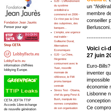
G20 - L'effondrement
un "
fédéral
du système
ordolibéral a
membre de l
commencé en 2006 -
Ce n'est pas la Crise
conseiller
Fondation Jean Jaurès
des subprimes, des
Berlusconi.
Penser pour agir
banques...
L'emploi, une urgence
--------------
mal traitée -
Guillaume Duval,
Stop CETA
Alternatives
Voici ci-
Economiques
27 juin 2
G20 - La Chine,
l'Argentine
LobbyFacts.eu
contournent avec le
Euro-Bills
information chiffrées
Yuan, nouvelle
lobbying Europe.
inventer q
monnaie de
référence, le FMI
impossible
promu banque
économie no
centrale
Stress Test - Obama,
Lisbonne ne
chef du gang Ponzi &
Bush, manipule les
conception
CETA JEFTA TTIP
normes comptables
Accords Libre-échange
Ce compro
de son organisation
de nouvelle génération