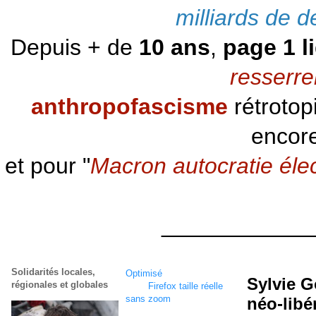
milliards de d
Depuis + de
10 ans
,
page 1 l
resserre
anthropofascisme
rétrotop
encore
et pour "
Macron autocratie éle
____________
Solidarités locales,
Optimisé
écran
1920 x
Sylvie 
régionales et globales
1080
Firefox taille réelle
sans zoom
néo-libé