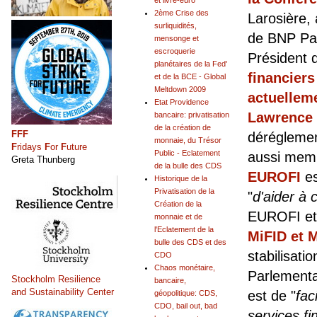
et livre-euro
2ème Crise des
Larosière
,
surliquidités,
de BNP Par
mensonge et
escroquerie
Président 
planétaires de la Fed'
financiers
et de la BCE - Global
Meltdown 2009
actuellem
Etat Providence
Lawrence
bancaire: privatisation
de la création de
FFF
déréglemen
monnaie, du Trésor
F
ridays
F
or
F
uture
Public - Eclatement
aussi me
Greta Thunberg
de la bulle des CDS
EUROFI
es
Historique de la
Privatisation de la
"
d'aider à 
Création de la
EUROFI et 
monnaie et de
l'Eclatement de la
MiFID et 
bulle des CDS et des
stabilisat
CDO
Chaos monétaire,
Parlementai
Stockholm Resilience
bancaire,
and Sustainability Center
est de "
fac
géopolitique: CDS,
CDO, bail out, bad
services f