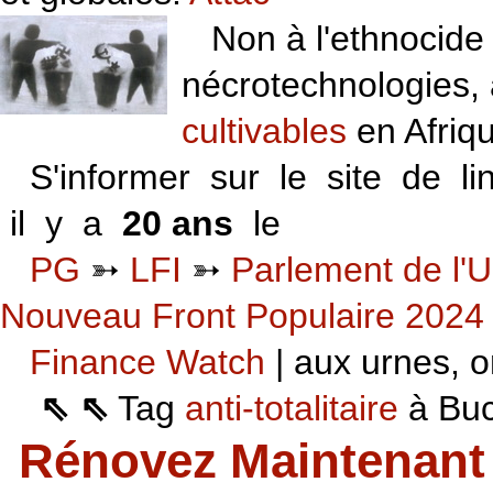
Non à l'ethnocide 
nécrotechnologies,
cultivables
en Afriq
S'informer sur le site de li
il y a
20 ans
le
06 VI 06
PG
➳
LFI
➳
Parlement de l'U
Nouveau Front Populaire 2024
Finance Watch
| aux urnes, on
⇖ ⇖
Tag
anti-totalitaire
à Buca
Rénovez Maintenant 