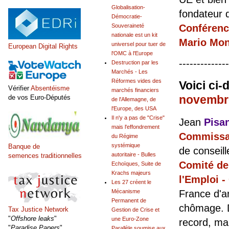
Globalisation-
fondateur 
Démocratie-
Souveraineté
Conférenc
nationale est un kit
Mario Mon
universel pour tuer de
European Digital Rights
l'OMC à l'Europe
--------------
Destruction par les
Marchés - Les
Réformes vides des
Voici ci-
Vérifier
Absentéisme
marchés financiers
novembr
de vos Euro-Députés
de l'Allemagne, de
l'Europe, des USA
Il n'y a pas de "Crise"
Jean
Pisa
mais l'effondrement
Commissair
du Régime
systémique
Banque de
de conseill
autoritaire - Bulles
semences traditionnelles
Comité de
Echoïques, Suite de
Krachs majeurs
l'Emploi -
Les 27 créent le
France d'a
Mécanisme
Permanent de
chômage. D
Tax Justice Network
Gestion de Crise et
"
Offshore leaks
"
une Euro-Zone
record, mal
"
Paradise Papers
"
Parallèle soumise aux