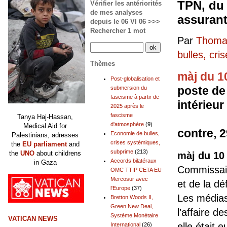
TPN, du
Vérifier les antériorités
de mes analyses
assurant
depuis le 06 VI 06 >>>
Rechercher 1 mot
Par
Thomas
bulles, cr
Thèmes
màj du 1
Post-globalisation et
poste de
submersion du
fascisme à partir de
intérieu
2025 après le
fascisme
a été
Tanya Haj-Hassan,
d'atmosphère
(9)
Medical Aid for
contre, 2
Economie de bulles,
Palestinians, adresses
crises systémiques,
the
EU parliament
and
subprime
(213)
the
UNO
about childrens
màj du 10
Accords bilatéraux
in Gaza
Commissair
OMC TTIP CETA EU-
Mercosur avec
et de la dé
l'Europe
(37)
Les médias 
Bretton Woods II,
Green New Deal,
l’affaire d
Système Monétaire
VATICAN NEWS
elle était
International
(26)