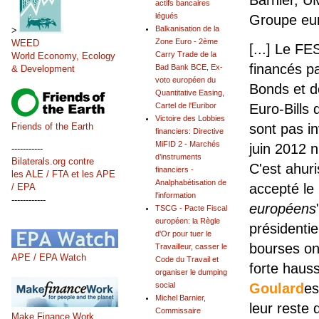
actifs bancaires
légués
Groupe eur
Balkanisation de la
>
Zone Euro - 2ème
WEED
[...] Le F
Carry Trade de la
World Economy, Ecology
financés p
Bad Bank BCE, Ex-
& Development
voto européen du
Bonds et d
Quantitative Easing,
Cartel de l'Euribor
Euro-Bills
Victoire des Lobbies
sont pas in
Friends of the Earth
financiers: Directive
MiFID 2 - Marchés
juin 2012 n
-----------
d’instruments
Bilaterals.org contre
C'est ahur
financiers -
les ALE / FTA et les APE
Analphabétisation de
accepté le 
/ EPA
l'information
------------
européens
TSCG - Pacte Fiscal
européen: la Règle
présidentiel
d'Or pour tuer le
bourses on
Travailleur, casser le
APE / EPA Watch
Code du Travail et
forte haus
organiser le dumping
social
Goulard
es
Michel Barnier,
leur reste 
Commissaire
Make Finance Work