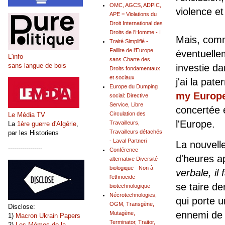
OMC, AGCS, ADPIC,
violence et
APE = Violations du
Droit International des
Droits de l'Homme - I
Mais, comme
Traité Simplifié -
Faillite de l'Europe
éventuellem
L'info
sans Charte des
sans langue de bois
investie d
Droits fondamentaux
et sociaux
j'ai la pat
Europe du Dumping
my Europ
social: Directive
Service, Libre
concertée 
Circulation des
Le Média TV
l'Europe.
Travailleurs,
La
1ère guerre d'Algérie
,
Travailleurs détachés
par les Historiens
- Laval Partneri
La nouvelle
-----------------
Conférence
d'heures ap
alternative Diversité
biologique - Non à
verbale, il 
l'ethnocide
se taire de
biotechnologique
Nécrotechnologies,
qui porte 
OGM, Transgène,
Disclose:
ennemi de l
Mutagène,
1)
Macron Ukrain Papers
Terminator, Traitor,
2)
Les Mémos de la