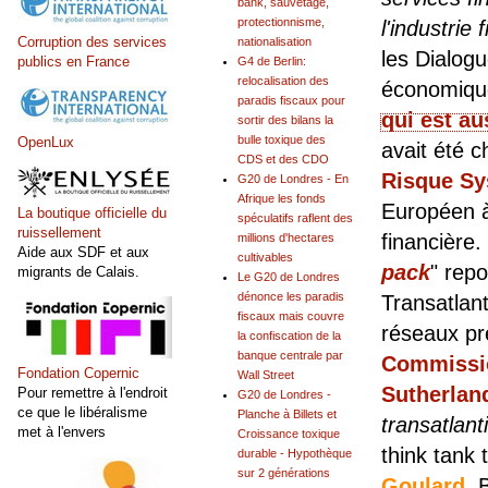
bank, sauvetage,
protectionnisme,
l'industri
Corruption des services
nationalisation
les Dialog
publics en France
G4 de Berlin:
relocalisation des
économique
paradis fiscaux pour
qui est a
sortir des bilans la
bulle toxique des
OpenLux
avait été 
CDS et des CDO
Risque Sy
G20 de Londres - En
Afrique les fonds
Européen à 
La boutique officielle du
spéculatifs raflent des
ruissellement
financière
millions d'hectares
Aide aux SDF et aux
cultivables
pack
" rep
migrants de Calais.
Le G20 de Londres
dénonce les paradis
Transatlan
fiscaux mais couvre
réseaux pr
la confiscation de la
banque centrale par
Commissio
Fondation Copernic
Wall Street
Sutherlan
Pour remettre à l'endroit
G20 de Londres -
ce que le libéralisme
Planche à Billets et
transatlant
met à l'envers
Croissance toxique
think tank 
durable - Hypothèque
sur 2 générations
Goulard
. 