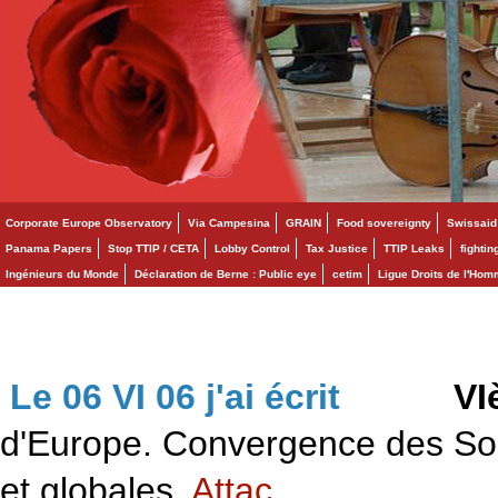
Corporate Europe Observatory
Via Campesina
GRAIN
Food sovereignty
Swissaid
Panama Papers
Stop TTIP / CETA
Lobby Control
Tax Justice
TTIP Leaks
fighti
Ingénieurs du Monde
Déclaration de Berne : Public eye
cetim
Ligue Droits de l'Ho
Le 06 VI 06 j'ai écrit
>>>
VI
d'Europe. Convergence des Solid
et globales.
Attac