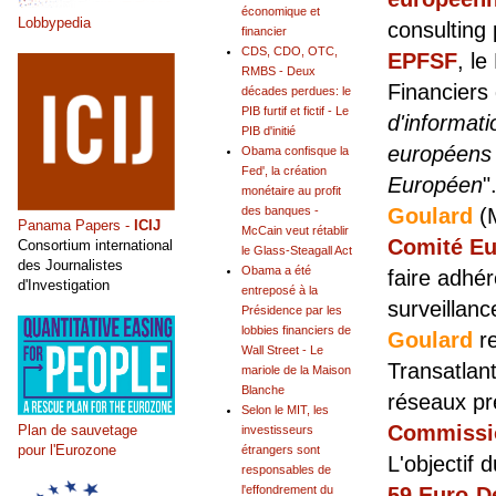
économique et
Lobbypedia
consulting
financier
CDS, CDO, OTC,
EPFSF
, l
RMBS - Deux
Financiers 
décades perdues: le
PIB furtif et fictif - Le
d'informati
PIB d'initié
européens 
Obama confisque la
Fed', la création
Européen
"
monétaire au profit
des banques -
Goulard
(M
Panama Papers -
ICIJ
McCain veut rétablir
Comité Eu
Consortium international
le Glass-Steagall Act
des Journalistes
Obama a été
faire adhé
d'Investigation
entreposé à la
surveillanc
Présidence par les
lobbies financiers de
Goulard
re
Wall Street - Le
Transatlan
mariole de la Maison
Blanche
réseaux pr
Selon le MIT, les
Commissio
Plan de sauvetage
investisseurs
pour l'Eurozone
étrangers sont
L'objectif 
responsables de
l'effondrement du
59 Euro-D