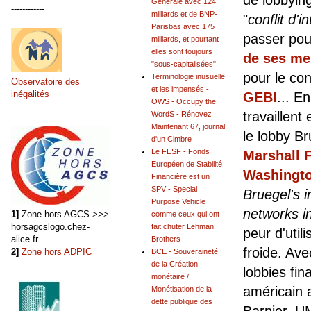
Générale avec 124
------------
milliards et de BNP-
"
conflit d'i
Parisbas avec 175
passer pou
milliards, et pourtant
elles sont toujours
de ses m
"sous-capitalisées"
pour le co
Terminologie inusuelle
Observatoire des
et les impensés -
inégalités
GEBI
... E
OWS - Occupy the
travaillent
WordS - Rénovez
Maintenant 67, journal
le lobby
Br
d'un Cimbre
Le FESF - Fonds
Marshall 
Européen de Stabilité
Washingto
Financière est un
SPV - Special
Bruegel
's 
Purpose Vehicle
networks i
1]
Zone hors AGCS >>>
comme ceux qui ont
horsagcslogo.chez-
fait chuter Lehman
peur d'util
alice.fr
Brothers
froide. Ave
2]
Zone hors ADPIC
BCE - Souveraineté
de la Création
lobbies fin
monétaire /
américain 
Monétisation de la
dette publique des
Barnier, U