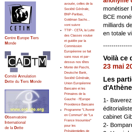
anonyme d
avouée, celles de la
monétiser 
Société Gérérale,
BNP-Paribas,
BCE monéti
Goldman Sachs...
milliards 
vont suivre
TTIP - CETA, la Lutte
en totale v
des Classes voulue
C
entre
E
urope
T
iers
et guidée par la
M
onde
--------------
Commission
Européenne se fait
Voilà ce 
sans nous et par-
dessus nos têtes
23 mai 2
Monte dei Paschi,
Deutsche Bank,
C
omité
A
nnulation
Les part
Société Générale,
D
ette du
T
iers
M
onde
Union Européenne
d'Athène
Bancaire et les
Primaires de la
1- Baverez
Gauche - l'Europe
Providence Bancaire
éditoriali
Programme "L'Avenir
en Commun" de "La
cabinet Gi
O
bservatoire
France Insoumise"
I
nternational
2- Bompard
pour les
de la
D
ette
Présidentielles de