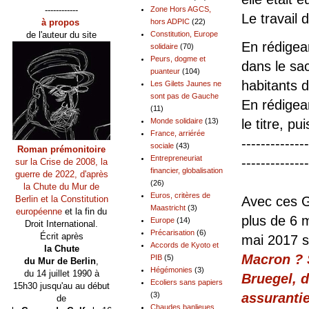
------------
Zone Hors AGCS,
Le travail
à propos
hors ADPIC
(22)
de l'auteur du site
Constitution, Europe
En rédigeant
solidaire
(70)
Peurs, dogme et
dans le sa
puanteur
(104)
habitants 
Les Gilets Jaunes ne
sont pas de Gauche
En rédigea
(11)
le titre, pu
Monde solidaire
(13)
France, arriérée
--------------
sociale
(43)
Roman prémonitoire
Entrepreneuriat
--------------
sur la Crise de 2008, la
financier, globalisation
guerre de 2022, d'après
(26)
la Chute du Mur de
Euros, critères de
Avec ces G
Berlin et la Constitution
Maastricht
(3)
européenne
et la fin du
plus de 6 m
Europe
(14)
Droit International.
Précarisation
(6)
Écrit après
mai 2017 so
Accords de Kyoto et
la Chute
Macron ? 
PIB
(5)
du Mur de Berlin
,
Hégémonies
(3)
du 14 juillet 1990 à
Bruegel, 
Ecoliers sans papiers
15h30 jusqu'au au début
assurantie
(3)
de
Chaudes banlieues,