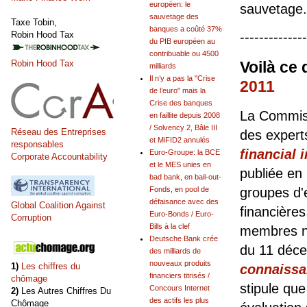
européen: le
sauvetage.
sauvetage des
Taxe Tobin,
banques a coûté 37%
Robin Hood Tax
--------------
du PIB européen au
contribuable ou 4500
Voilà ce 
Robin Hood Tax
milliards
Il n’y a pas la "Crise
2011
de l’euro" mais la
Crise des banques
La Commiss
en faillite depuis 2008
/ Solvency 2, Bâle III
Réseau des Entreprises
des experts
et MiFID2 annulés
responsables
financial 
Euro-Groupe: la BCE
Corporate Accountability
et le MES unies en
publiée en
bad bank, en bail-out-
groupes d'e
Fonds, en pool de
défaisance avec des
Global Coalition Against
financières
Euro-Bonds / Euro-
Corruption
Bills à la clef
membres n'
Deutsche Bank crée
du 11 déce
des milliards de
nouveaux produits
1)
Les chiffres du
connaissa
financiers titrisés /
chômage
stipule qu
Concours Internet
2)
Les Autres Chiffres Du
des actifs les plus
Chômage