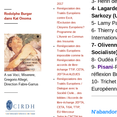
3- Henri d
2017
4- Lagard
Renégociation des
-------
Traités Européens
Rodolphe Burger
Sarkozy (
contre Excit,
dans
Kat Onoma
5- Lamy Pa
l'Exclusion des
-------------
Citoyens Européens?
6- Thierry 
Programme de
Internation
L'Avenir en Commun
des Insoumis
7- Olivenn
Renégociation des
Traités Européens
Socialiste
impossible comme la
8- Oudéa F
Renégociation des
accords de libre-
9-
Pisani
-
échange TTIP, CETA,
réflexion B
JEFTA et ALEUES
A sei Voci, Miserere,
Renégociations des
Gregorio Allegri,
10- Triche
Traités Européens /
Direction Fabre-Garrus
Européenn
Dialogue avec la
-------------
Société Civile... des
lobbies / Accords de
libre-échange JEFTA,
CETA, TiSA, TTIP,
N'abandonn
EU-Mercosur
Selon le CNCDH les