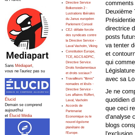
comments s
Directive Service
Bolkenstein 2 -
Deuxième 
Lustrations libérales
Présidentie
du Janus européen
Parlement Conseil
directrice 
CEJ: défaite forcée
des syndicats contre
posts futu
la Directive Service -
va tenter d
Laval Vaxholm, Viking
Constitution Europe,
et contour
TCE, AGCS ADPIC,
qui comme
Directive Service.
Sans
Médiapart
,
Droits fondamentaux
Législature
vous ne l'auriez pas su
et droits sociaux?
avec sa Loi
Travailleurs "libres"
nomades et lésés -
Directive Service -
Je ne compr
Les affaires Rüffert,
quotidien d
Élucid
Laval, Vaxholm
Demain se comprend
Accords de
que ceci r
aujourd'hui
Partenariat
et
Élucid Média
d'analyse 
Economique ou le
nouvel égoïsme
blogs consp
planétaire de
l'exclusion
l'Europe.