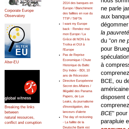
nous somme
2014 des banques en
ne parle ja
Europe / Blanchiment
Corporate Europe
des faillites en vue du
aux banque
Observatory
TTIP / TAFTA
dégommer l
I want my Europe
back - Rendez-moi
la pauvret
mon Europe / La
du "
on ne 
Grèce dit NON à la
Troïka et OUI à
pour Bruege
l'Europe
Pas de Reprise
spéculation
Economique / Chute
Alter-EU
à compresse
Historique du Baltic
Dry Index - BDI, 10
comprenez d
ans de Récession
BCE, ou de
Directive Européenne
Secret des Affaires /
américaine
Illégalité des Panama
disposent 
Papers, de Lux
Leaks, du journalisme
comprenez 
Breaking the links
d'investigation, des
between
BCE
" pour
lanceurs d'alerte
natural resources,
The day of reckoning
parapluie
conflict and corruption
- La faillite de la
Deutsche Bank est