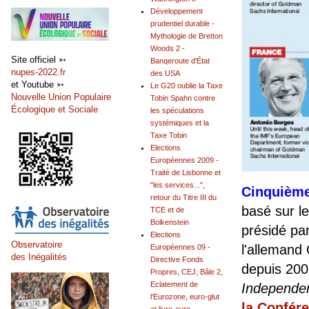
Développement
prudentiel durable -
Mythologie de Bretton
Woods 2 -
Site officiel ➳
Banqeroute d'État
nupes-2022.fr
des USA
et Youtube ➳
Le G20 oublie la Taxe
Nouvelle Union Populaire
Tobin Spahn contre
Écologique et Sociale
les spéculations
systémiques et la
Taxe Tobin
Elections
Européennes 2009 -
Traité de Lisbonne et
"les services...",
Cinquièm
retour du Titre III du
basé sur 
TCE et de
Bolkenstein
présidé par
Elections
Observatoire
l'allemand
Européennes 09 -
des Inégalités
Directive Fonds
depuis 2006
Propres, CEJ, Bâle 2,
Eclatement de
Independe
l'Eurozone, euro-glut
la Confér