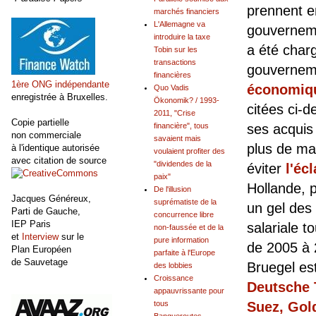
prennent e
marchés financiers
L'Allemagne va
gouvernemen
introduire la taxe
a été char
Tobin sur les
transactions
gouverneme
financières
1ère ONG indépendante
économiq
Quo Vadis
enregistrée à Bruxelles.
Ökonomik? / 1993-
citées ci-
2011, "Crise
Copie partielle
ses acquis
financière", tous
non commerciale
savaient mais
plus de ma
à l'identique autorisée
voulaient profiter des
avec citation de source
"dividendes de la
éviter
l'éc
paix"
Hollande, 
De l'illusion
Jacques Généreux,
suprématiste de la
un gel des 
Parti de Gauche,
concurrence libre
IEP Paris
salariale t
non-faussée et de la
et
Interview
sur le
pure information
de 2005 à
Plan Européen
parfaite à l'Europe
de Sauvetage
Bruegel est
des lobbies
Croissance
Deutsche 
appauvrissante pour
Suez, Gold
tous