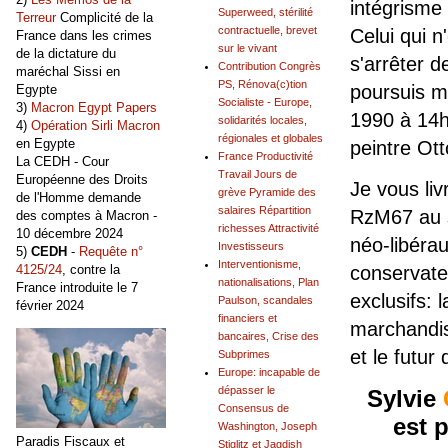
intégrisme 
Superweed, stérilité
Terreur
Complicité de la
contractuelle, brevet
Celui qui 
France dans les crimes
sur le vivant
de la dictature du
s'arrêter 
Contribution Congrès
maréchal Sissi en
PS, Rénova(c)tion
poursuis m
Egypte
Socialiste - Europe,
3)
Macron Egypt Papers
1990 à 14h3
solidarités locales,
4)
Opération Sirli Macron
régionales et globales
en Egypte
peintre Ott
France Productivité
La CEDH - Cour
Travail Jours de
Européenne des Droits
Je vous liv
grève Pyramide des
de l'Homme demande
salaires Répartition
RzM67 au s
des comptes à Macron -
richesses Attractivité
10 décembre 2024
néo-libérau
Investisseurs
5)
CEDH
-
Requête n°
Interventionisme,
4125/24
, contre la
conservate
nationalisations, Plan
France introduite le 7
exclusifs: 
Paulson, scandales
février 2024
financiers et
marchandis
bancaires, Crise des
et le futur
Subprimes
Europe: incapable de
dépasser le
Sylvie
Consensus de
est 
Washington, Joseph
Paradis Fiscaux et
Stiglitz et Jagdish