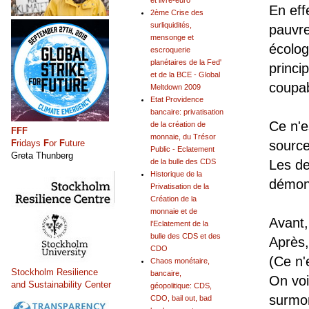
et livre-euro
En eff
2ème Crise des
surliquidités,
pauvre
mensonge et
écolog
escroquerie
planétaires de la Fed'
princi
et de la BCE - Global
coupab
Meltdown 2009
Etat Providence
bancaire: privatisation
Ce n'e
de la création de
FFF
monnaie, du Trésor
source
F
ridays
F
or
F
uture
Public - Eclatement
Greta Thunberg
Les d
de la bulle des CDS
Historique de la
démons
Privatisation de la
Création de la
monnaie et de
Avant,
l'Eclatement de la
bulle des CDS et des
Après,
CDO
(Ce n'
Chaos monétaire,
Stockholm Resilience
bancaire,
On voi
and Sustainability Center
géopolitique: CDS,
surmon
CDO, bail out, bad