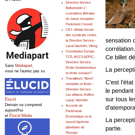
Directive Service
Bolkenstein 2 -
Lustrations libérales
du Janus européen
Parlement Conseil
CEJ: défaite forcée
des syndicats contre
sensation 
la Directive Service -
Laval Vaxholm, Viking
corrélation
Constitution Europe,
Ce billet d
TCE, AGCS ADPIC,
Directive Service.
Sans
Médiapart
,
Droits fondamentaux
La percept
vous ne l'auriez pas su
et droits sociaux?
Travailleurs "libres"
C’est l’ét
nomades et lésés -
le pendant 
Directive Service -
Les affaires Rüffert,
sur tous l
Élucid
Laval, Vaxholm
Demain se comprend
Accords de
d’atemporal
aujourd'hui
Partenariat
et
Élucid Média
Economique ou le
La percepti
nouvel égoïsme
partie.
planétaire de
l'Europe.