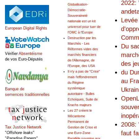
2022: 
Globalisation-
andet
Démocratie-
Souveraineté
Levée 
nationale est un kit
universel pour tuer de
d'oppr
European Digital Rights
l'OMC à l'Europe
Commis
Destruction par les
Marchés - Les
Du sac
Réformes vides des
Vérifier
Absentéisme
marché
marchés financiers
de vos Euro-Députés
de l'Allemagne, de
des je
l'Europe, des USA
du Dum
Il n'y a pas de "Crise"
mais l'effondrement
au Fra
du Régime
Ukrai
systémique
Banque de
autoritaire - Bulles
semences traditionnelles
OpenLu
Echoïques, Suite de
Krachs majeurs
souver
Les 27 créent le
inopér
Mécanisme
Permanent de
2008: 
Tax Justice Network
Gestion de Crise et
faut f
"
Offshore leaks
"
une Euro-Zone
"
Paradise Papers
"
Parallèle soumise aux