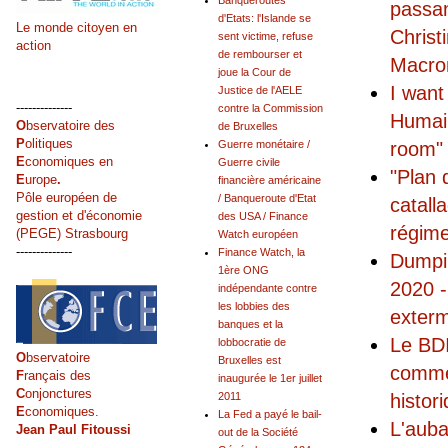
Banqueroutes
passan
d'Etats: l'Islande se
Le monde citoyen en
Christ
sent victime, refuse
action
de rembourser et
Macro
joue la Cour de
I want
Justice de l'AELE
--------------
contre la Commission
Humain
O
bservatoire des
de Bruxelles
P
olitiques
room"
Guerre monétaire /
E
conomiques en
Guerre civile
"Plan 
E
urope
.
financière américaine
Pôle européen de
/ Banqueroute d'Etat
catall
gestion et d'économie
des USA / Finance
régime
(PEGE) Strasbourg
Watch européen
--------------
Finance Watch, la
Dumpi
1ère ONG
2020 -
indépendante contre
les lobbies des
exterm
banques et la
Le BDI
lobbocratie de
O
bservatoire
Bruxelles est
commen
F
rançais des
inaugurée le 1er juillet
C
onjonctures
histor
2011
E
conomiques.
La Fed a payé le bail-
L'auba
Jean Paul Fitoussi
out de la Société