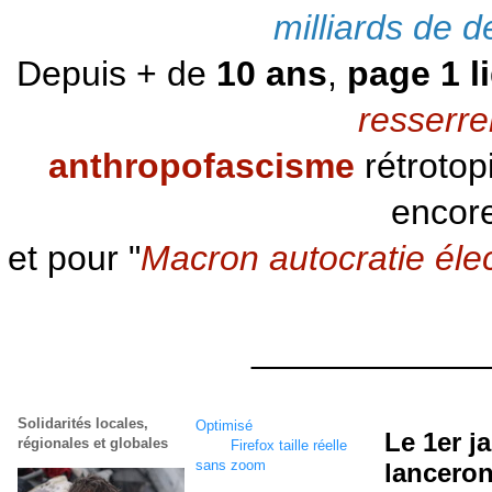
milliards de d
Depuis + de
10 ans
,
page 1 l
resserre
anthropofascisme
rétrotop
encore
et pour "
Macron autocratie éle
____________
Solidarités locales,
Optimisé
écran
1920 x
Le 1er j
régionales et globales
1080
Firefox taille réelle
sans zoom
lanceron