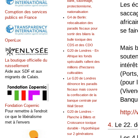
bank, sauvetage,
Les éc
protectionnisme,
Corruption des services
saccag
nationalisation
publics en France
G4 de Berlin:
africa
relocalisation des
paradis fiscaux pour
se fai
sortir des bilans la
bulle toxique des
OpenLux
CDS et des CDO
Mais b
G20 de Londres - En
souten
Afrique les fonds
La boutique officielle du
spéculatifs raflent des
intérê
ruissellement
millions d'hectares
Aide aux SDF et aux
(Ports
cultivables
migrants de Calais.
Le G20 de Londres
(pour 
dénonce les paradis
(Viven
fiscaux mais couvre
la confiscation de la
Banque
banque centrale par
Fondation Copernic
Wall Street
http:/
Pour remettre à l'endroit
G20 de Londres -
ce que le libéralisme
Planche à Billets et
met à l'envers
Croissance toxique
4.
Le 22. d
durable - Hypothèque
sur 2 générations
Les 4 