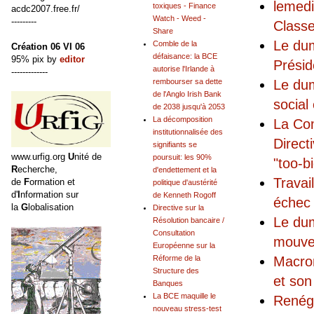
lemedi
toxiques - Finance
acdc2007.free.fr/
Watch - Weed -
---------
Classe
Share
Le dum
Comble de la
Création 06 VI 06
défaisance: la BCE
95% pix by
editor
Présid
autorise l'Irlande à
-------------
Le du
rembourser sa dette
de l'Anglo Irish Bank
social
de 2038 jusqu'à 2053
La décomposition
La Com
institutionnalisée des
Direct
signifiants se
www.urfig.org
U
nité de
poursuit: les 90%
"too-bi
R
echerche,
d'endettement et la
Travai
de
F
ormation et
politique d'austérité
d'
I
nformation sur
de Kenneth Rogoff
échec
la
G
lobalisation
Directive sur la
Le dum
Résolution bancaire /
Consultation
mouvem
Européenne sur la
Macron
Réforme de la
Structure des
et son
Banques
La BCE maquille le
Renégo
nouveau stress-test