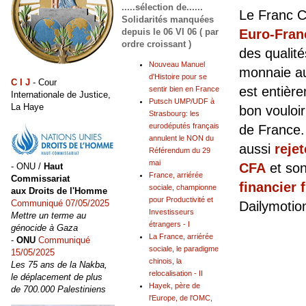
.....sélection de......
Le Franc C
Solidarités manquées
depuis le 06 VI 06 ( par
Euro-Fran
ordre croissant )
des qualité
Nouveau Manuel
monnaie a
d'Histoire pour se
C I J
- Cour
est entièr
sentir bien en France
Internationale de Justice,
Putsch UMP/UDF à
La Haye
bon vouloi
Strasbourg: les
eurodéputés français
de France. 
annulent le NON du
aussi
rejet
Référendum du 29
mai
CFA
et so
- ONU /
Haut
France, arriérée
Commissariat
financier 
sociale, championne
aux Droits de l'Homme
pour Productivité et
Communiqué 07/05/2025
Dailymotio
Investisseurs
Mettre un terme au
étrangers - I
génocide à Gaza
La France, arriérée
-
ONU
Communiqué
sociale, le paradigme
15/05/2025
chinois, la
Les 75 ans de la Nakba,
relocalisation - II
le déplacement de plus
Hayek, père de
de 700.000 Palestiniens
l'Europe, de l'OMC,