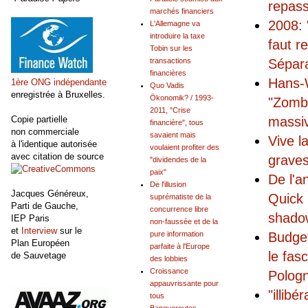
repas
marchés financiers
2008: 
L'Allemagne va
introduire la taxe
faut r
Tobin sur les
Sépar
transactions
financières
Hans-W
1ère ONG indépendante
Quo Vadis
enregistrée à Bruxelles.
Ökonomik? / 1993-
"Zomb
2011, "Crise
Copie partielle
massiv
financière", tous
non commerciale
savaient mais
Vive l
à l'identique autorisée
voulaient profiter des
avec citation de source
graves
"dividendes de la
paix"
De l'a
De l'illusion
Jacques Généreux,
Quick 
suprématiste de la
Parti de Gauche,
concurrence libre
shadow
IEP Paris
non-faussée et de la
et
Interview
sur le
Budget
pure information
Plan Européen
parfaite à l'Europe
le fas
de Sauvetage
des lobbies
Croissance
Pologn
appauvrissante pour
"illibé
tous