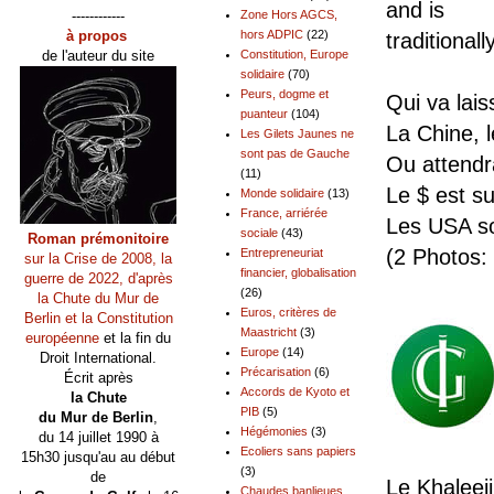
and is
------------
Zone Hors AGCS,
à propos
hors ADPIC
(22)
traditional
de l'auteur du site
Constitution, Europe
solidaire
(70)
Peurs, dogme et
Qui va lai
puanteur
(104)
La Chine, 
Les Gilets Jaunes ne
sont pas de Gauche
Ou attendr
(11)
Le $ est su
Monde solidaire
(13)
France, arriérée
Les USA s
sociale
(43)
Roman prémonitoire
(2 Photos:
Entrepreneuriat
sur la Crise de 2008, la
financier, globalisation
guerre de 2022, d'après
(26)
la Chute du Mur de
Euros, critères de
Berlin et la Constitution
Maastricht
(3)
européenne
et la fin du
Europe
(14)
Droit International.
Précarisation
(6)
Écrit après
Accords de Kyoto et
la Chute
PIB
(5)
du Mur de Berlin
,
Hégémonies
(3)
du 14 juillet 1990 à
Ecoliers sans papiers
15h30 jusqu'au au début
(3)
de
Le Khaleeji
Chaudes banlieues,