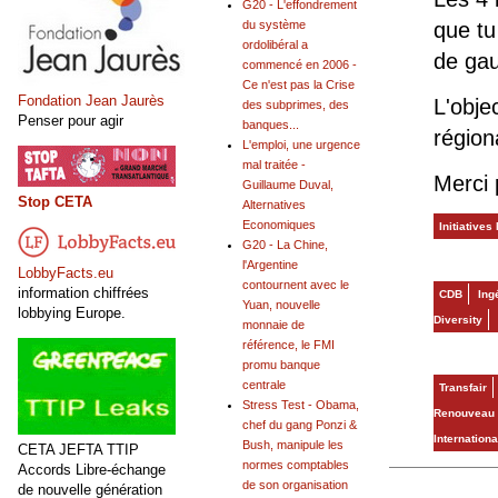
G20 - L'effondrement
du système
que tu
ordolibéral a
de gau
commencé en 2006 -
Ce n'est pas la Crise
Fondation Jean Jaurès
L'obje
des subprimes, des
Penser pour agir
banques...
région
L'emploi, une urgence
mal traitée -
Merci 
Guillaume Duval,
Stop CETA
Alternatives
Economiques
Initiatives
G20 - La Chine,
l'Argentine
LobbyFacts.eu
contournent avec le
information chiffrées
CDB
Ing
Yuan, nouvelle
lobbying Europe.
Diversity
monnaie de
référence, le FMI
promu banque
centrale
Transfair
Stress Test - Obama,
Renouveau
chef du gang Ponzi &
Internationa
Bush, manipule les
CETA JEFTA TTIP
normes comptables
Accords Libre-échange
de son organisation
de nouvelle génération