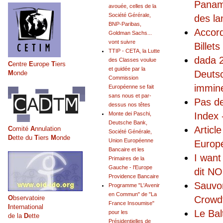
Panama
avouée, celles de la
Société Gérérale,
des la
BNP-Paribas,
Accord
Goldman Sachs...
vont suivre
Billet
TTIP - CETA, la Lutte
dada 2
des Classes voulue
C
entre
E
urope
T
iers
et guidée par la
Deutsc
M
onde
Commission
immin
Européenne se fait
sans nous et par-
Pas de
dessus nos têtes
Index 
Monte dei Paschi,
Deutsche Bank,
Articl
C
omité
A
nnulation
Société Générale,
D
ette du
T
iers
M
onde
Union Européenne
Europé
Bancaire et les
I wan
Primaires de la
Gauche - l'Europe
dit NO
Providence Bancaire
Sauvon
Programme "L'Avenir
en Commun" de "La
O
bservatoire
Crowdf
France Insoumise"
I
nternational
Le Bal
pour les
de la
D
ette
Présidentielles de