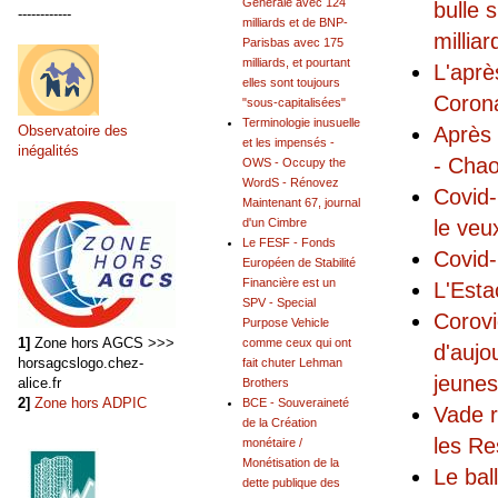
Générale avec 124
bulle 
------------
milliards et de BNP-
millia
Parisbas avec 175
milliards, et pourtant
L'aprè
elles sont toujours
Coro
"sous-capitalisées"
Terminologie inusuelle
Après 
Observatoire des
et les impensés -
inégalités
- Chao
OWS - Occupy the
WordS - Rénovez
Covid-
Maintenant 67, journal
le veu
d'un Cimbre
Le FESF - Fonds
Covid-
Européen de Stabilité
Financière est un
L'Esta
SPV - Special
Corovi
Purpose Vehicle
1]
Zone hors AGCS >>>
comme ceux qui ont
d'aujo
horsagcslogo.chez-
fait chuter Lehman
jeunes
alice.fr
Brothers
2]
Zone hors ADPIC
BCE - Souveraineté
Vade r
de la Création
les Re
monétaire /
Monétisation de la
Le bal
dette publique des