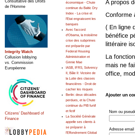
Consultative des Droits
A propos 
économique - Chute
de l'Homme
continue du Baltic Dry
Index - La crise et
Conforme 
l'Etat engraissent les
banques
( En ligne 
Avec l'accord
bénéfice pé
d'Obama, la troisième
crise des subprimes
littéraire is
est préparée par
Integrity Watch
Federal Housing
La fonction
Collusion lobbying
Administration et
vs. Commission
Ginnie Mae
mais ne fai
Européenne
IASB, IFRS, Solvency
office, mo
II, Bâle II: Victoire de
la Lutte des classes
financières - Droit de
cacher les risques
Ajouter un c
Berlin: deux décades
perdues, et la Chute
continue du PIB furtif
et fictif
Nom ou pseudo
Citizens' Dashboard of
La Société Générale
Finance
appelle ses clients à
se préparer à
Adresse email 
l'Effondrement Global