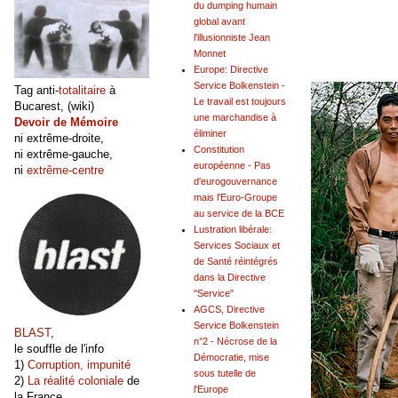
du dumping humain
global avant
l'illusionniste Jean
Monnet
Europe: Directive
Service Bolkenstein -
Tag anti-
totalitaire
à
Le travail est toujours
Bucarest, (wiki)
une marchandise à
Devoir de Mémoire
éliminer
ni extrême-droite,
Constitution
ni extrême-gauche,
européenne - Pas
ni
extrême-centre
d'eurogouvernance
mais l'Euro-Groupe
au service de la BCE
Lustration libérale:
Services Sociaux et
de Santé réintégrés
dans la Directive
"Service"
AGCS, Directive
Service Bolkenstein
BLAST
,
n°2 - Nécrose de la
le souffle de l'info
Démocratie, mise
1)
Corruption, impunité
sous tutelle de
2)
La réalité coloniale
de
l'Europe
la France