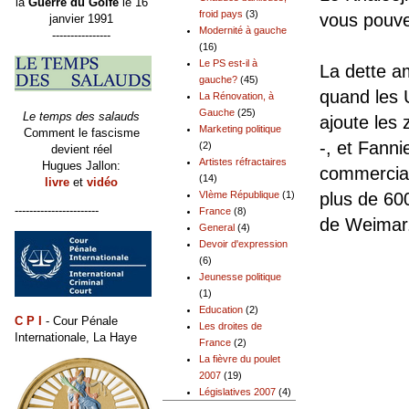
la
Guerre du Golfe
le 16
froid pays
(3)
vous pouve
janvier 1991
Modernité à gauche
----------------
(16)
Le PS est-il à
La dette a
gauche?
(45)
quand les 
La Rénovation, à
Gauche
(25)
Le temps des salauds
ajoute les
Marketing politique
Comment le fascisme
-, et Fann
(2)
devient réel
Artistes réfractaires
Hugues Jallon:
commercial
(14)
livre
et
vidéo
VIème République
(1)
plus de 60
-----------------------
France
(8)
de Weimar
General
(4)
Devoir d'expression
(6)
Jeunesse politique
(1)
Education
(2)
C P I
- Cour Pénale
Les droites de
Internationale, La Haye
France
(2)
La fièvre du poulet
2007
(19)
Législatives 2007
(4)