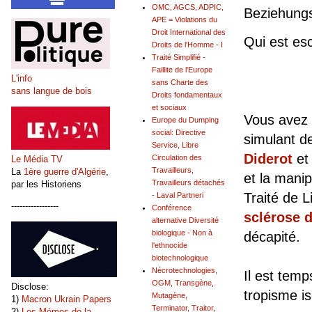
OMC, AGCS, ADPIC,
Beziehun
APE = Violations du
Droit International des
Qui est es
Droits de l'Homme - I
Traité Simplifié -
Faillite de l'Europe
L'info
sans Charte des
sans langue de bois
Droits fondamentaux
et sociaux
Vous avez 
Europe du Dumping
social: Directive
simulant d
Service, Libre
Diderot
et
Circulation des
Le Média TV
Travailleurs,
La
1ère guerre d'Algérie
,
et la manip
Travailleurs détachés
par les Historiens
Traité de 
- Laval Partneri
-----------------
Conférence
sclérose d
alternative Diversité
biologique - Non à
décapité.
l'ethnocide
biotechnologique
Nécrotechnologies,
Il est temp
OGM, Transgène,
Disclose:
tropisme i
Mutagène,
1)
Macron Ukrain Papers
Terminator, Traitor,
2)
Les Mémos de la