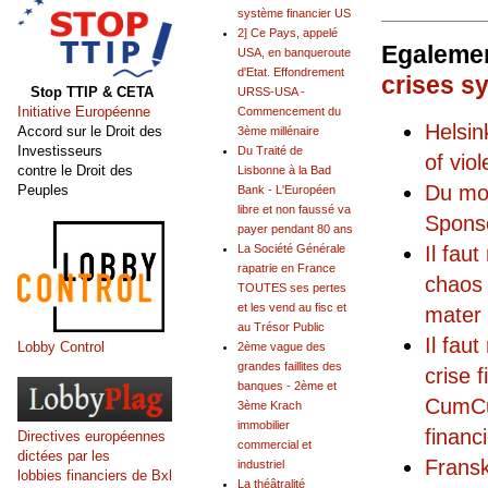
système financier US
2] Ce Pays, appelé
Egalemen
USA, en banqueroute
d'Etat. Effondrement
crises s
Stop TTIP & CETA
URSS-USA -
Initiative Européenne
Commencement du
Helsi
Accord sur le Droit des
3ème millénaire
Investisseurs
Du Traité de
of vio
contre le Droit des
Lisbonne à la Bad
Du mo
Peuples
Bank - L'Européen
libre et non faussé va
Sponso
payer pendant 80 ans
Il fau
La Société Générale
rapatrie en France
chaos 
TOUTES ses pertes
et les vend au fisc et
mater 
au Trésor Public
Il fau
Lobby Control
2ème vague des
grandes faillites des
crise
banques - 2ème et
CumCum
3ème Krach
immobilier
financ
Directives européennes
commercial et
dictées par les
Fransk
industriel
lobbies financiers de Bxl
La théâtralité