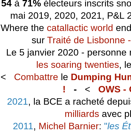
54
à
71%
électeurs inscrits s
mai 2019, 2020, 2021, P&L 2
Where the
catallactic world
ends
sur
Traité de Lisbonne -
Le 5 janvier 2020 - personne 
les soaring twenties
, 
<
Combattre
le
Dumping Hu
!
-
<
OWS - 
2021
, la BCE a racheté depu
milliards
avec p
2011
,
Michel Barnier
:
"
les É