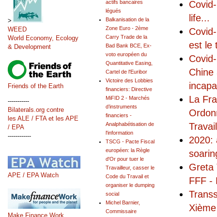
Covid-
actifs bancaires
légués
life
...
Balkanisation de la
>
Zone Euro - 2ème
WEED
Covid-
Carry Trade de la
World Economy, Ecology
est le 
Bad Bank BCE, Ex-
& Development
voto européen du
Covid-
Quantitative Easing,
Chine 
Cartel de l'Euribor
Victoire des Lobbies
incapa
Friends of the Earth
financiers: Directive
La Fra
MiFID 2 - Marchés
-----------
d’instruments
Bilaterals.org contre
Ordonn
financiers -
les ALE / FTA et les APE
Travai
Analphabétisation de
/ EPA
l'information
------------
2020: 
TSCG - Pacte Fiscal
européen: la Règle
soarin
d'Or pour tuer le
Greta 
Travailleur, casser le
APE / EPA Watch
Code du Travail et
FFF - 
organiser le dumping
Transs
social
Michel Barnier,
Xième 
Commissaire
Make Finance Work