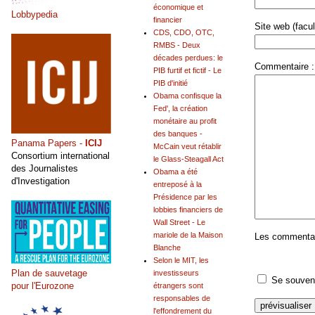
économique et
Lobbypedia
financier
Site web (facult
CDS, CDO, OTC,
RMBS - Deux
décades perdues: le
Commentaire :
PIB furtif et fictif - Le
PIB d'initié
Obama confisque la
Fed', la création
monétaire au profit
des banques -
Panama Papers -
ICIJ
McCain veut rétablir
Consortium international
le Glass-Steagall Act
des Journalistes
Obama a été
d'Investigation
entreposé à la
Présidence par les
lobbies financiers de
Wall Street - Le
mariole de la Maison
Les commentair
Blanche
Selon le MIT, les
Plan de sauvetage
investisseurs
Se souveni
pour l'Eurozone
étrangers sont
responsables de
l'effondrement du