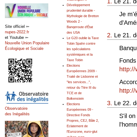
1.
Le 21. d
Développement
prudentiel durable -
Je m'é
Mythologie de Bretton
d'Amér
Woods 2 -
Site officiel ➳
Banqeroute d'État
nupes-2022.fr
des USA
2.
Le 21. d
et Youtube ➳
Le G20 oublie la Taxe
Nouvelle Union Populaire
Tobin Spahn contre
Banqu
Écologique et Sociale
les spéculations
systémiques et la
Fonds 
Taxe Tobin
Elections
http:/
Européennes 2009 -
Traité de Lisbonne et
Accor
"les services...",
retour du Titre III du
http:/
TCE et de
Bolkenstein
3.
Le 22. d
Elections
Observatoire
Européennes 09 -
des Inégalités
S'il o
Directive Fonds
Propres, CEJ, Bâle 2,
l'homm
Eclatement de
l'Eurozone, euro-glut