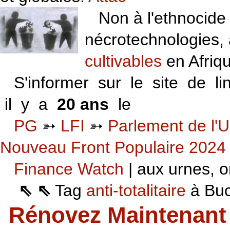
Non à l'ethnocide 
nécrotechnologies,
cultivables
en Afriq
S'informer sur le site de li
il y a
20 ans
le
06 VI 06
PG
➳
LFI
➳
Parlement de l'U
Nouveau Front Populaire 2024
Finance Watch
| aux urnes, on
⇖ ⇖
Tag
anti-totalitaire
à Buca
Rénovez Maintenant 