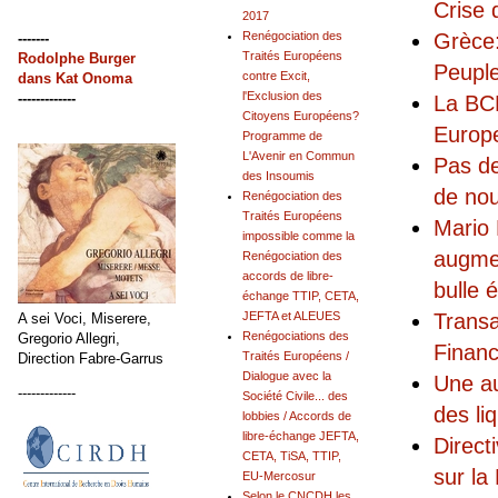
Crise
2017
Grèce:
Renégociation des
-------
Traités Européens
Rodolphe Burger
Peuple
contre Excit,
dans
Kat Onoma
l'Exclusion des
-------------
La BCE
Citoyens Européens?
Europe
Programme de
L'Avenir en Commun
Pas de
des Insoumis
de nou
Renégociation des
Traités Européens
Mario 
impossible comme la
augmen
Renégociation des
accords de libre-
bulle 
échange TTIP, CETA,
Transa
JEFTA et ALEUES
A sei Voci, Miserere,
Renégociations des
Gregorio Allegri,
Financ
Traités Européens /
Direction Fabre-Garrus
Dialogue avec la
Une au
-------------
Société Civile... des
des li
lobbies / Accords de
libre-échange JEFTA,
Direct
CETA, TiSA, TTIP,
sur la
EU-Mercosur
Selon le CNCDH les