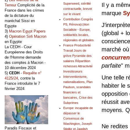
Il y a mêm
Superweed, stérilité
Terreur
Complicité de la
contractuelle, brevet
France dans les crimes
marque
Sy
sur le vivant
de la dictature du
Contribution Congrès
maréchal Sissi en
J’interprè
PS, Rénova(c)tion
Egypte
Socialiste - Europe,
3)
Macron Egypt Papers
(global + l
solidarités locales,
4)
Opération Sirli Macron
conscience
régionales et globales
en Egypte
France Productivité
La CEDH - Cour
marché où r
Travail Jours de
Européenne des Droits
grève Pyramide des
concurren
de l'Homme demande
salaires Répartition
des comptes à Macron -
parfaite
" m
richesses Attractivité
10 décembre 2024
Investisseurs
5)
CEDH
-
Requête n°
Une telle r
Interventionisme,
4125/24
, contre la
nationalisations, Plan
France introduite le 7
habiter le 
Paulson, scandales
février 2024
financiers et
opposition 
bancaires, Crise des
réussit ave
Subprimes
Europe: incapable de
moyens. Qu
dépasser le
Consensus de
Washington, Joseph
Ne redites
Paradis Fiscaux et
Stiglitz et Jagdish