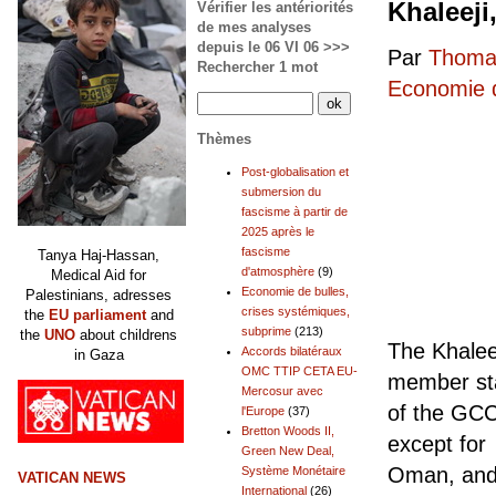
Vérifier les antériorités
de mes analyses
depuis le 06 VI 06 >>>
Par
Thomas
Rechercher 1 mot
Economie d
Thèmes
Post-globalisation et
submersion du
fascisme à partir de
2025 après le
fascisme
Tanya Haj-Hassan,
d'atmosphère
(9)
Medical Aid for
Economie de bulles,
Palestinians, adresses
crises systémiques,
the
EU parliament
and
subprime
(213)
the
UNO
about childrens
The Khaleeji (Arabic: خليجي‎ ) is 
Accords bilatéraux
in Gaza
OMC TTIP CETA EU-
member st
Mercosur avec
of the GCC
l'Europe
(37)
Bretton Woods II,
except for
Green New Deal,
Oman, and 
Système Monétaire
VATICAN NEWS
International
(26)