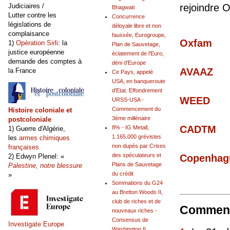
Judiciaires /
rejoindre 
Bhagwati
Lutter contre les
Concurrence
législations de
déloyale libre et non
complaisance
faussée, Eurogroupe,
Oxfam
1)
Opération Sirli
: la
Plan de Sauvetage,
justice européenne
éclatement de l'Euro,
demande des comptes à
déni d'Europe
AVAAZ
la France
Ce Pays, appelé
USA, en banqueroute
d'Etat. Effondrement
WEED
URSS-USA -
Commencement du
Histoire coloniale et
3ème millénaire
postcoloniale
CADTM
8% - IG Metall,
1) Guerre d'Algérie,
1.165.000 grévistes
les
armes chimiques
non dupés par Crises
françaises
des spéculateurs et
2) Edwyn Plenel: «
Copenhague
Plans de Sauvetage
Palestine, notre blessure
du crédit
»
Sommations du G24
au Bretton Woods II,
club de riches et de
Comment
nouveaux riches -
Consensus de
Investigate Europe
Washington II