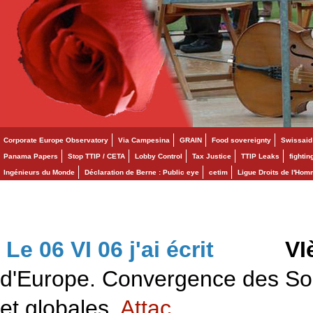
Corporate Europe Observatory
Via Campesina
GRAIN
Food sovereignty
Swissaid
Panama Papers
Stop TTIP / CETA
Lobby Control
Tax Justice
TTIP Leaks
fighti
Ingénieurs du Monde
Déclaration de Berne : Public eye
cetim
Ligue Droits de l'Ho
Le 06 VI 06 j'ai écrit
>>>
VI
d'Europe. Convergence des Solid
et globales.
Attac