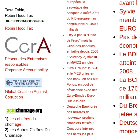
avant 
européen: le
sauvetage des
Taxe Tobin,
Sylvie
banques a coûté 37%
Robin Hood Tax
membr
du PIB européen au
contribuable ou 4500
EUROFI
Robin Hood Tax
milliards
Il n’y a pas la "Crise
Pas de
de l’euro" mais la
écono
Crise des banques
en faillite depuis 2008
Le BDI
/ Solvency 2, Bâle III
Réseau des Entreprises
attein
et MiFID2 annulés
responsables
Euro-Groupe: la BCE
Corporate Accountability
2008
..
et le MES unies en
La BCE
bad bank, en bail-out-
Fonds, en pool de
de 170
défaisance avec des
Global Coalition Against
milliar
Euro-Bonds / Euro-
Corruption
Bills à la clef
Du Bre
Deutsche Bank crée
des milliards de
jetée 
nouveaux produits
1)
Les chiffres du
Deutsc
financiers titrisés /
chômage
Concours Internet
2)
Les Autres Chiffres Du
monde 
des actifs les plus
Chômage