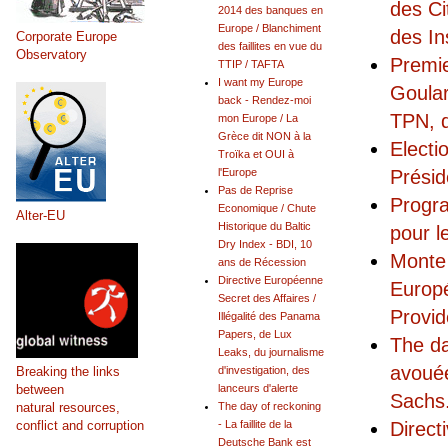
des C
2014 des banques en
Europe / Blanchiment
des I
Corporate Europe
des faillites en vue du
Observatory
Premie
TTIP / TAFTA
I want my Europe
Goular
back - Rendez-moi
TPN, d
mon Europe / La
Grèce dit NON à la
Electi
Troïka et OUI à
Présid
l'Europe
Pas de Reprise
Progr
Economique / Chute
Alter-EU
Historique du Baltic
pour l
Dry Index - BDI, 10
Monte 
ans de Récession
Directive Européenne
Europé
Secret des Affaires /
Provid
Illégalité des Panama
Papers, de Lux
The da
Leaks, du journalisme
avouée
Breaking the links
d'investigation, des
between
lanceurs d'alerte
Sachs.
natural resources,
The day of reckoning
conflict and corruption
Direct
- La faillite de la
Deutsche Bank est