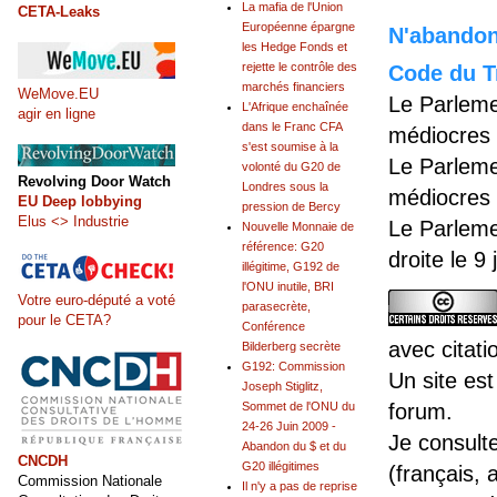
La mafia de l'Union
CETA-Leaks
Européenne épargne
N'abandonn
les Hedge Fonds et
rejette le contrôle des
Code du Tr
marchés financiers
WeMove.EU
Le Parleme
L'Afrique enchaînée
agir en ligne
dans le Franc CFA
médiocres 
s'est soumise à la
Le Parleme
volonté du G20 de
Revolving Door Watch
Londres sous la
médiocres 
EU Deep lobbying
pression de Bercy
Elus <> Industrie
Le Parleme
Nouvelle Monnaie de
référence: G20
droite le 9
illégitime, G192 de
l'ONU inutile, BRI
Votre euro-député a voté
parasecrète,
pour le CETA?
Conférence
avec citati
Bilderberg secrète
G192: Commission
Un site est
Joseph Stiglitz,
Sommet de l'ONU du
forum.
24-26 Juin 2009 -
Je consult
Abandon du $ et du
CNCDH
G20 illégitimes
(français, 
Commission Nationale
Il n'y a pas de reprise