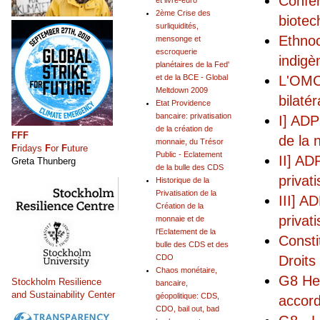
Confér
et livre-euro
2ème Crise des
biotec
surliquidités,
Ethnoc
mensonge et
escroquerie
indigè
planétaires de la Fed'
et de la BCE - Global
L'OMC 
Meltdown 2009
bilaté
Etat Providence
bancaire: privatisation
I] ADP
de la création de
FFF
de la 
monnaie, du Trésor
F
ridays
F
or
F
uture
Public - Eclatement
II] AD
Greta Thunberg
de la bulle des CDS
privat
Historique de la
Privatisation de la
III] A
Création de la
privat
monnaie et de
l'Eclatement de la
Consti
bulle des CDS et des
CDO
Droits
Chaos monétaire,
G8 Hei
Stockholm Resilience
bancaire,
and Sustainability Center
géopolitique: CDS,
accor
CDO, bail out, bad