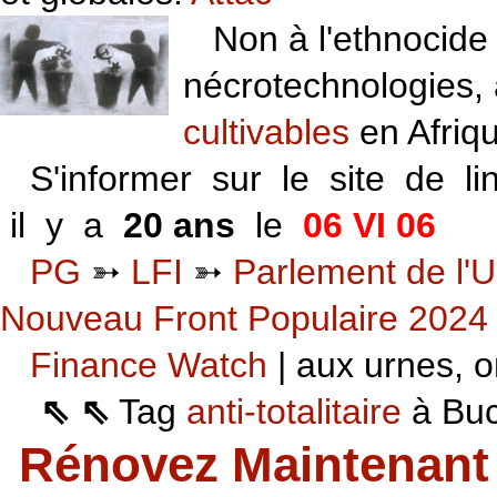
Non à l'ethnocide 
nécrotechnologies,
cultivables
en Afriq
S'informer sur le site de li
il y a
20 ans
le
06 VI 06
PG
➳
LFI
➳
Parlement de l'U
Nouveau Front Populaire 2024
Finance Watch
| aux urnes, on
⇖ ⇖
Tag
anti-totalitaire
à Buca
Rénovez Maintenant 