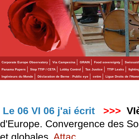
Corporate Europe Observatory
Via Campesina
GRAIN
Food sovereignty
Swissaid
Panama Papers
Stop TTIP / CETA
Lobby Control
Tax Justice
TTIP Leaks
fighti
Ingénieurs du Monde
Déclaration de Berne : Public eye
cetim
Ligue Droits de l'Ho
Le 06 VI 06 j'ai écrit
>>>
VI
d'Europe. Convergence des Solid
et globales.
Attac