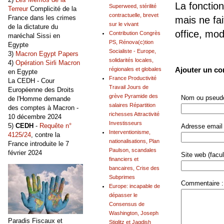
La fonction
Superweed, stérilité
Terreur
Complicité de la
contractuelle, brevet
France dans les crimes
mais ne fai
sur le vivant
de la dictature du
office, mo
Contribution Congrès
maréchal Sissi en
PS, Rénova(c)tion
Egypte
Socialiste - Europe,
3)
Macron Egypt Papers
solidarités locales,
4)
Opération Sirli Macron
Ajouter un c
régionales et globales
en Egypte
France Productivité
La CEDH - Cour
Travail Jours de
Européenne des Droits
grève Pyramide des
Nom ou pseudo
de l'Homme demande
salaires Répartition
des comptes à Macron -
richesses Attractivité
10 décembre 2024
Investisseurs
5)
CEDH
-
Requête n°
Adresse email 
Interventionisme,
4125/24
, contre la
nationalisations, Plan
France introduite le 7
Paulson, scandales
février 2024
Site web (facult
financiers et
bancaires, Crise des
Subprimes
Commentaire :
Europe: incapable de
dépasser le
Consensus de
Washington, Joseph
Paradis Fiscaux et
Stiglitz et Jagdish