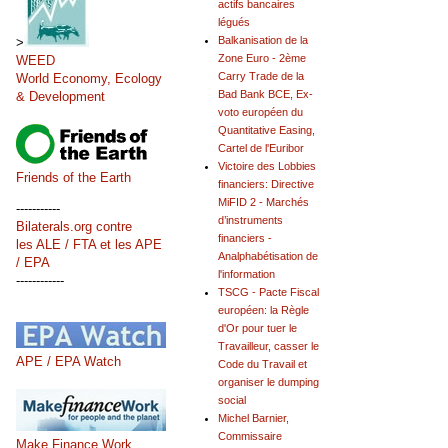
actifs bancaires
légués
Balkanisation de la
>
Zone Euro - 2ème
WEED
Carry Trade de la
World Economy, Ecology
Bad Bank BCE, Ex-
& Development
voto européen du
Quantitative Easing,
Cartel de l'Euribor
Victoire des Lobbies
Friends of the Earth
financiers: Directive
MiFID 2 - Marchés
-----------
d’instruments
Bilaterals.org contre
financiers -
les ALE / FTA et les APE
Analphabétisation de
/ EPA
l'information
------------
TSCG - Pacte Fiscal
européen: la Règle
d'Or pour tuer le
Travailleur, casser le
APE / EPA Watch
Code du Travail et
organiser le dumping
social
Michel Barnier,
Commissaire
Make Finance Work