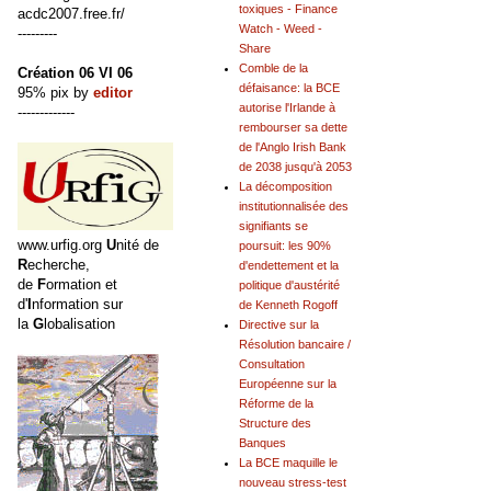
toxiques - Finance
acdc2007.free.fr/
Watch - Weed -
---------
Share
Comble de la
Création 06 VI 06
défaisance: la BCE
95% pix by
editor
autorise l'Irlande à
-------------
rembourser sa dette
de l'Anglo Irish Bank
de 2038 jusqu'à 2053
La décomposition
institutionnalisée des
signifiants se
www.urfig.org
U
nité de
poursuit: les 90%
R
echerche,
d'endettement et la
de
F
ormation et
politique d'austérité
d'
I
nformation sur
de Kenneth Rogoff
la
G
lobalisation
Directive sur la
Résolution bancaire /
Consultation
Européenne sur la
Réforme de la
Structure des
Banques
La BCE maquille le
nouveau stress-test