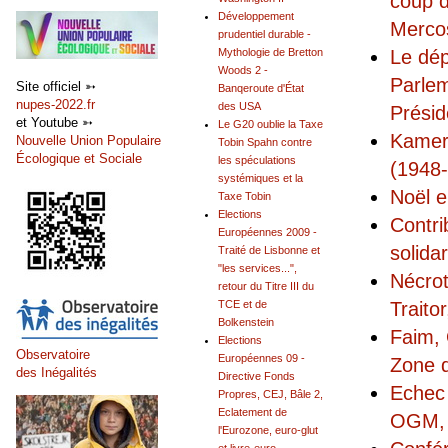
coup d
Développement
Merco
prudentiel durable -
Mythologie de Bretton
Le dép
Woods 2 -
Parle
Site officiel ➳
Banqeroute d'État
nupes-2022.fr
des USA
Présid
et Youtube ➳
Le G20 oublie la Taxe
Kameru
Nouvelle Union Populaire
Tobin Spahn contre
Écologique et Sociale
les spéculations
(1948
systémiques et la
Noël e
Taxe Tobin
Elections
Contri
Européennes 2009 -
solida
Traité de Lisbonne et
"les services...",
Nécro
retour du Titre III du
TCE et de
Traito
Bolkenstein
Faim, 
Elections
Observatoire
Européennes 09 -
Zone 
des Inégalités
Directive Fonds
Echec 
Propres, CEJ, Bâle 2,
Eclatement de
OGM, 
l'Eurozone, euro-glut