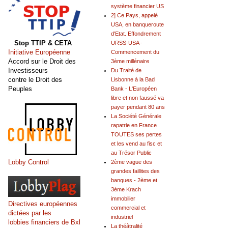
système financier US
2] Ce Pays, appelé
USA, en banqueroute
d'Etat. Effondrement
Stop TTIP & CETA
URSS-USA -
Initiative Européenne
Commencement du
Accord sur le Droit des
3ème millénaire
Investisseurs
Du Traité de
contre le Droit des
Lisbonne à la Bad
Peuples
Bank - L'Européen
libre et non faussé va
payer pendant 80 ans
La Société Générale
rapatrie en France
TOUTES ses pertes
et les vend au fisc et
au Trésor Public
Lobby Control
2ème vague des
grandes faillites des
banques - 2ème et
3ème Krach
immobilier
Directives européennes
commercial et
dictées par les
industriel
lobbies financiers de Bxl
La théâtralité