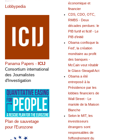
économique et
Lobbypedia
financier
CDS, CDO, OTC,
RMBS - Deux
décades perdues: le
PIB furtif et fictif - Le
PIB d'initié
Obama confisque la
Fed', la création
monétaire au profit
des banques -
Panama Papers -
ICIJ
McCain veut rétablir
Consortium international
le Glass-Steagall Act
des Journalistes
Obama a été
d'Investigation
entreposé à la
Présidence par les
lobbies financiers de
Wall Street - Le
mariole de la Maison
Blanche
Selon le MIT, les
Plan de sauvetage
investisseurs
pour l'Eurozone
étrangers sont
responsables de
l'effondrement du