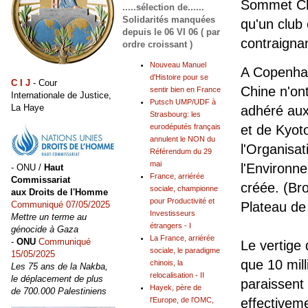
Sommet Cl
.....sélection de......
Solidarités manquées
qu'un club 
depuis le 06 VI 06 ( par
contraigna
ordre croissant )
Nouveau Manuel
A Copenhag
d'Histoire pour se
C I J
- Cour
Chine n'o
sentir bien en France
Internationale de Justice,
Putsch UMP/UDF à
La Haye
adhéré aux
Strasbourg: les
et de Kyot
eurodéputés français
annulent le NON du
l'Organisa
Référendum du 29
mai
l'Environn
- ONU /
Haut
France, arriérée
Commissariat
créée. (Br
sociale, championne
aux Droits de l'Homme
pour Productivité et
Plateau de
Communiqué 07/05/2025
Investisseurs
Mettre un terme au
étrangers - I
génocide à Gaza
La France, arriérée
-
ONU
Communiqué
Le vertige 
sociale, le paradigme
15/05/2025
que 10 mil
chinois, la
Les 75 ans de la Nakba,
relocalisation - II
le déplacement de plus
paraissent 
Hayek, père de
de 700.000 Palestiniens
effectivem
l'Europe, de l'OMC,