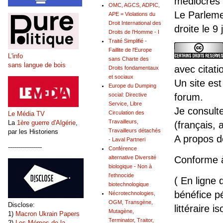
médiocres 
OMC, AGCS, ADPIC,
Le Parleme
APE = Violations du
Droit International des
droite le 9
Droits de l'Homme - I
Traité Simplifié -
Faillite de l'Europe
L'info
sans Charte des
sans langue de bois
avec citati
Droits fondamentaux
et sociaux
Un site est
Europe du Dumping
social: Directive
forum.
Service, Libre
Je consult
Circulation des
Le Média TV
Travailleurs,
La
1ère guerre d'Algérie
,
(français, 
Travailleurs détachés
par les Historiens
A propos 
- Laval Partneri
-----------------
Conférence
alternative Diversité
Conforme 
biologique - Non à
l'ethnocide
( En ligne 
biotechnologique
bénéfice pé
Nécrotechnologies,
OGM, Transgène,
Disclose:
littéraire is
Mutagène,
1)
Macron Ukrain Papers
Terminator, Traitor,
2)
Les Mémos de la