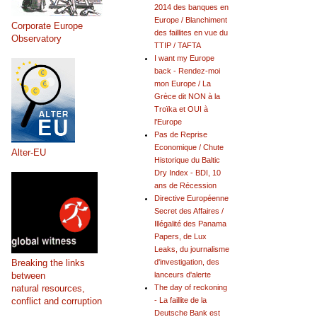
2014 des banques en
Europe / Blanchiment
Corporate Europe
des faillites en vue du
Observatory
TTIP / TAFTA
I want my Europe
back - Rendez-moi
mon Europe / La
Grèce dit NON à la
Troïka et OUI à
l'Europe
Pas de Reprise
Economique / Chute
Alter-EU
Historique du Baltic
Dry Index - BDI, 10
ans de Récession
Directive Européenne
Secret des Affaires /
Illégalité des Panama
Papers, de Lux
Leaks, du journalisme
Breaking the links
d'investigation, des
between
lanceurs d'alerte
natural resources,
The day of reckoning
conflict and corruption
- La faillite de la
Deutsche Bank est