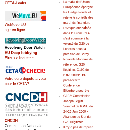
La mafia de l'Union
CETA-Leaks
Européenne épargne
les Hedge Fonds et
rejette le contrôle des
marchés financiers
WeMove.EU
L'Afrique enchaînée
agir en ligne
dans le Franc CFA
s'est soumise à la
volonté du G20 de
Revolving Door Watch
Londres sous la
EU Deep lobbying
pression de Bercy
Elus <> Industrie
Nouvelle Monnaie de
référence: G20
illégitime, G192 de
l'ONU inutile, BRI
Votre euro-député a voté
parasecrète,
pour le CETA?
Conférence
Bilderberg secrète
G192: Commission
Joseph Stiglitz,
Sommet de l'ONU du
24-26 Juin 2009 -
Abandon du $ et du
CNCDH
G20 illégitimes
Commission Nationale
Il n'y a pas de reprise