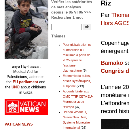
Riz
Vérifier les antériorités
de mes analyses
depuis le 06 VI 06 >>>
Par
Thomas
Rechercher 1 mot
Hors AGCS
Thèmes
Copenhagen
Post-globalisation et
émergeants
submersion du
fascisme à partir de
2025 après le
Bamako
se
fascisme
Tanya Haj-Hassan,
Congrès d
d'atmosphère
(9)
Medical Aid for
Economie de bulles,
Palestinians, adresses
crises systémiques,
the
EU parliament
and
L'année 20
subprime
(213)
the
UNO
about childrens
Accords bilatéraux
in Gaza
monétaire i
OMC TTIP CETA EU-
Mercosur avec
L'effondre
l'Europe
(37)
record hist
Bretton Woods II,
Green New Deal,
Système Monétaire
VATICAN NEWS
International
(26)