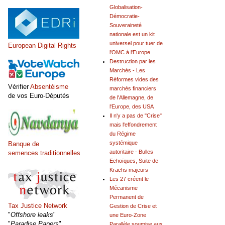
Globalisation-
Démocratie-
Souveraineté
nationale est un kit
universel pour tuer de
European Digital Rights
l'OMC à l'Europe
Destruction par les
Marchés - Les
Réformes vides des
Vérifier
Absentéisme
marchés financiers
de vos Euro-Députés
de l'Allemagne, de
l'Europe, des USA
Il n'y a pas de "Crise"
mais l'effondrement
du Régime
systémique
Banque de
autoritaire - Bulles
semences traditionnelles
Echoïques, Suite de
Krachs majeurs
Les 27 créent le
Mécanisme
Permanent de
Tax Justice Network
Gestion de Crise et
"
Offshore leaks
"
une Euro-Zone
"
Paradise Papers
"
Parallèle soumise aux