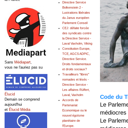
Directive Service
Bolkenstein 2 -
Lustrations libérales
du Janus européen
Parlement Conseil
CEJ: défaite forcée
des syndicats contre
la Directive Service -
Laval Vaxholm, Viking
Constitution Europe,
TCE, AGCS ADPIC,
Directive Service.
Sans
Médiapart
,
Droits fondamentaux
vous ne l'auriez pas su
et droits sociaux?
Travailleurs "libres"
nomades et lésés -
Directive Service -
Les affaires Rüffert,
Élucid
Laval, Vaxholm
Code du Tr
Demain se comprend
Accords de
Le Parleme
aujourd'hui
Partenariat
et
Élucid Média
Economique ou le
médiocres 
nouvel égoïsme
Le Parleme
planétaire de
l'Europe.