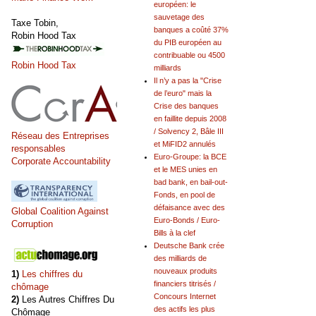
européen: le
sauvetage des
Taxe Tobin,
banques a coûté 37%
Robin Hood Tax
du PIB européen au
contribuable ou 4500
Robin Hood Tax
milliards
Il n’y a pas la "Crise
de l’euro" mais la
Crise des banques
en faillite depuis 2008
/ Solvency 2, Bâle III
Réseau des Entreprises
et MiFID2 annulés
responsables
Euro-Groupe: la BCE
Corporate Accountability
et le MES unies en
bad bank, en bail-out-
Fonds, en pool de
défaisance avec des
Global Coalition Against
Euro-Bonds / Euro-
Corruption
Bills à la clef
Deutsche Bank crée
des milliards de
nouveaux produits
1)
Les chiffres du
financiers titrisés /
chômage
Concours Internet
2)
Les Autres Chiffres Du
des actifs les plus
Chômage