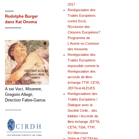
2017
Renégociation des
-------
Traités Européens
Rodolphe Burger
contre Excit,
dans
Kat Onoma
l'Exclusion des
-------------
Citoyens Européens?
Programme de
L'Avenir en Commun
des Insoumis
Renégociation des
Traités Européens
impossible comme la
Renégociation des
accords de libre-
échange TTIP, CETA,
JEFTA et ALEUES
A sei Voci, Miserere,
Renégociations des
Gregorio Allegri,
Traités Européens /
Direction Fabre-Garrus
Dialogue avec la
-------------
Société Civile... des
lobbies / Accords de
libre-échange JEFTA,
CETA, TiSA, TTIP,
EU-Mercosur
Selon le CNCDH les