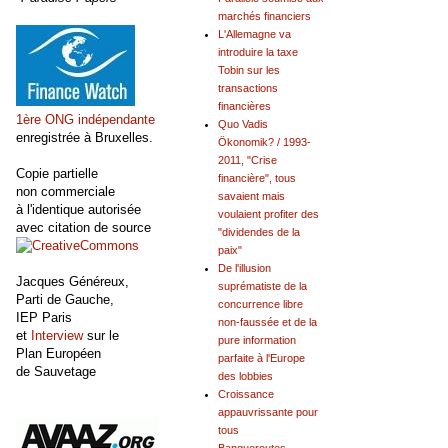
marchés financiers
L'Allemagne va
introduire la taxe
Tobin sur les
transactions
financières
1ère ONG indépendante
Quo Vadis
enregistrée à Bruxelles.
Ökonomik? / 1993-
2011, "Crise
Copie partielle
financière", tous
non commerciale
savaient mais
à l'identique autorisée
voulaient profiter des
avec citation de source
"dividendes de la
paix"
De l'illusion
Jacques Généreux,
suprématiste de la
Parti de Gauche,
concurrence libre
IEP Paris
non-faussée et de la
et
Interview
sur le
pure information
Plan Européen
parfaite à l'Europe
de Sauvetage
des lobbies
Croissance
appauvrissante pour
tous