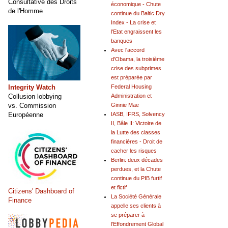
Consultative des Droits
économique - Chute
de l'Homme
continue du Baltic Dry
Index - La crise et
l'Etat engraissent les
banques
Avec l'accord
d'Obama, la troisième
crise des subprimes
est préparée par
Integrity Watch
Federal Housing
Collusion lobbying
Administration et
vs. Commission
Ginnie Mae
Européenne
IASB, IFRS, Solvency
II, Bâle II: Victoire de
la Lutte des classes
financières - Droit de
cacher les risques
Berlin: deux décades
perdues, et la Chute
continue du PIB furtif
et fictif
Citizens' Dashboard of
La Société Générale
Finance
appelle ses clients à
se préparer à
l'Effondrement Global