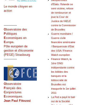
Banqueroutes
d'Etats: l'Islande se
Le monde citoyen en
sent victime, refuse
action
de rembourser et
joue la Cour de
Justice de l'AELE
--------------
contre la Commission
O
bservatoire des
de Bruxelles
P
olitiques
Guerre monétaire /
E
conomiques en
Guerre civile
E
urope
.
financière américaine
Pôle européen de
/ Banqueroute d'Etat
gestion et d'économie
des USA / Finance
(PEGE) Strasbourg
Watch européen
--------------
Finance Watch, la
1ère ONG
indépendante contre
les lobbies des
banques et la
lobbocratie de
O
bservatoire
Bruxelles est
F
rançais des
inaugurée le 1er juillet
C
onjonctures
2011
E
conomiques.
La Fed a payé le bail-
Jean Paul Fitoussi
out de la Société