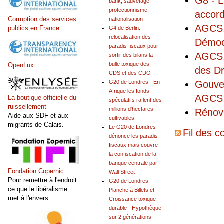
G8 - L
bank, sauvetage,
protectionnisme,
accor
Corruption des services
nationalisation
AGCS, 
publics en France
G4 de Berlin:
relocalisation des
Démocr
paradis fiscaux pour
AGCS, 
sortir des bilans la
bulle toxique des
OpenLux
des Dr
CDS et des CDO
G20 de Londres - En
Gouver
Afrique les fonds
AGCS, 
La boutique officielle du
spéculatifs raflent des
ruissellement
millions d'hectares
Rénov
Aide aux SDF et aux
cultivables
migrants de Calais.
Le G20 de Londres
Fil des c
dénonce les paradis
fiscaux mais couvre
la confiscation de la
banque centrale par
Fondation Copernic
Wall Street
Pour remettre à l'endroit
G20 de Londres -
ce que le libéralisme
Planche à Billets et
met à l'envers
Croissance toxique
durable - Hypothèque
sur 2 générations