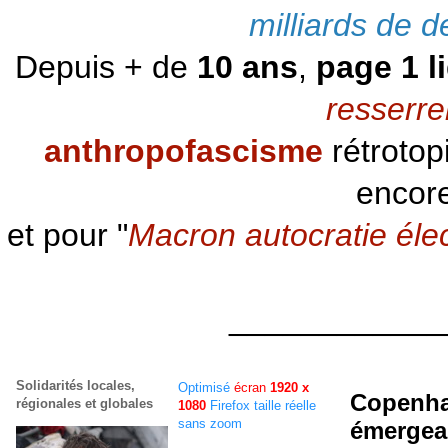
milliards de d
Depuis + de
10 ans
,
page 1 l
resserre
anthropofascisme
rétrotop
encore
et pour "
Macron autocratie éle
____________
Solidarités locales,
Optimisé
écran
1920 x
Copenhag
régionales et globales
1080
Firefox taille réelle
sans zoom
émergea