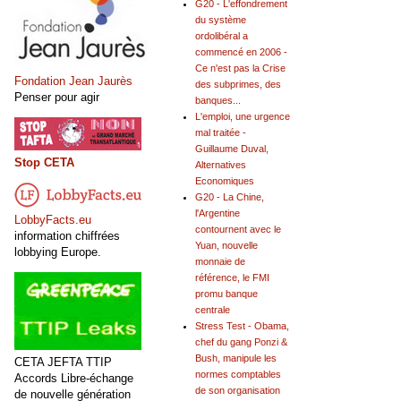
G20 - L'effondrement
du système
ordolibéral a
commencé en 2006 -
Ce n'est pas la Crise
Fondation Jean Jaurès
des subprimes, des
Penser pour agir
banques...
L'emploi, une urgence
mal traitée -
Guillaume Duval,
Stop CETA
Alternatives
Economiques
G20 - La Chine,
l'Argentine
LobbyFacts.eu
contournent avec le
information chiffrées
Yuan, nouvelle
lobbying Europe.
monnaie de
référence, le FMI
promu banque
centrale
Stress Test - Obama,
chef du gang Ponzi &
Bush, manipule les
CETA JEFTA TTIP
normes comptables
Accords Libre-échange
de son organisation
de nouvelle génération