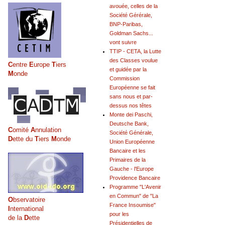
avouée, celles de la
Société Gérérale,
BNP-Paribas,
Goldman Sachs...
vont suivre
TTIP - CETA, la Lutte
des Classes voulue
C
entre
E
urope
T
iers
et guidée par la
M
onde
Commission
Européenne se fait
sans nous et par-
dessus nos têtes
Monte dei Paschi,
Deutsche Bank,
C
omité
A
nnulation
Société Générale,
D
ette du
T
iers
M
onde
Union Européenne
Bancaire et les
Primaires de la
Gauche - l'Europe
Providence Bancaire
Programme "L'Avenir
en Commun" de "La
O
bservatoire
France Insoumise"
I
nternational
pour les
de la
D
ette
Présidentielles de