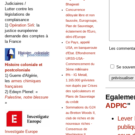
Judiciaires /
Bhagwati
Lutter contre les
Concurrence
législations de
déloyale libre et non
complaisance
faussée, Eurogroupe,
1)
Opération Sirli
: la
Plan de Sauvetage,
justice européenne
éclatement de l'Euro,
demande des comptes à
déni d'Europe
la France
Ce Pays, appelé
USA, en banqueroute
Les commentair
d'Etat. Effondrement
URSS-USA -
Commencement du
Histoire coloniale et
Se souveni
3ème millénaire
postcoloniale
8% - IG Metall,
1) Guerre d'Algérie,
1.165.000 grévistes
les
armes chimiques
non dupés par Crises
françaises
des spéculateurs et
2) Edwyn Plenel: «
Egalemen
Plans de Sauvetage
Palestine, notre blessure
du crédit
»
ADPIC
"
Sommations du G24
au Bretton Woods II,
Lever 
club de riches et de
nouveaux riches -
publiq
Consensus de
Investigate Europe
Washington II