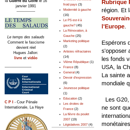
la
Guerre du Golfe
le 16
Rubrique 
froid pays
(3)
janvier 1991
région. Et 
Modernité à gauche
----------------
(16)
Souverain
Le PS est-il à
l'Europe
.
gauche?
(45)
La Rénovation, à
Gauche
(25)
Le temps des salauds
Marketing politique
Espérons q
Comment le fascisme
(2)
devient réel
s'opposer
Artistes réfractaires
Hugues Jallon:
(14)
livre
et
vidéo
les fonds v
VIème République
(1)
USA, la Chi
-----------------------
France
(8)
General
(4)
La sainte 
Devoir d'expression
mondiale q
(6)
Jeunesse politique
(1)
Les G20,
Education
(2)
C P I
- Cour Pénale
Les droites de
ne sont que
Internationale, La Haye
France
(2)
La fièvre du poulet
internatio
2007
(19)
monétaires
Législatives 2007
(4)