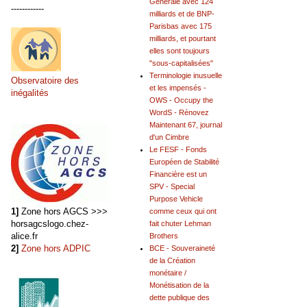
Générale avec 124
------------
milliards et de BNP-
Parisbas avec 175
milliards, et pourtant
elles sont toujours
"sous-capitalisées"
Terminologie inusuelle
Observatoire des
et les impensés -
inégalités
OWS - Occupy the
WordS - Rénovez
Maintenant 67, journal
d'un Cimbre
Le FESF - Fonds
Européen de Stabilité
Financière est un
SPV - Special
Purpose Vehicle
1]
Zone hors AGCS >>>
comme ceux qui ont
horsagcslogo.chez-
fait chuter Lehman
alice.fr
Brothers
2]
Zone hors ADPIC
BCE - Souveraineté
de la Création
monétaire /
Monétisation de la
dette publique des