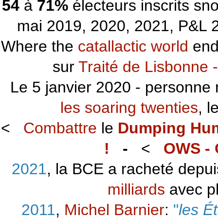
54
à
71%
électeurs inscrits s
mai 2019, 2020, 2021, P&L 2
Where the
catallactic world
ends
sur
Traité de Lisbonne -
Le 5 janvier 2020 - personne 
les soaring twenties
, 
<
Combattre
le
Dumping Hu
!
-
<
OWS - 
2021
, la BCE a racheté depu
milliards
avec p
2011
,
Michel Barnier
:
"
les É