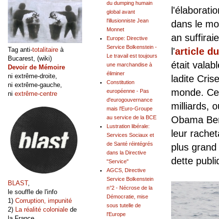
du dumping humain
l'élaborati
global avant
l'illusionniste Jean
dans le mo
Monnet
an suffira
Europe: Directive
Service Bolkenstein -
l'
article d
Tag anti-
totalitaire
à
Le travail est toujours
Bucarest, (wiki)
était valab
une marchandise à
Devoir de Mémoire
éliminer
ni extrême-droite,
ladite Cris
Constitution
ni extrême-gauche,
monde. Ce 
européenne - Pas
ni
extrême-centre
d'eurogouvernance
milliards, 
mais l'Euro-Groupe
Obama Bern
au service de la BCE
Lustration libérale:
leur rachet
Services Sociaux et
de Santé réintégrés
plus grand 
dans la Directive
dette publ
"Service"
AGCS, Directive
Service Bolkenstein
BLAST
,
n°2 - Nécrose de la
le souffle de l'info
Démocratie, mise
1)
Corruption, impunité
sous tutelle de
2)
La réalité coloniale
de
l'Europe
la France