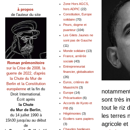
------------
Zone Hors AGCS,
à propos
hors ADPIC
(22)
de l'auteur du site
Constitution, Europe
solidaire
(70)
Peurs, dogme et
puanteur
(104)
Les Gilets Jaunes ne
sont pas de Gauche
(11)
Monde solidaire
(13)
France, arriérée
sociale
(43)
Roman prémonitoire
Entrepreneuriat
sur la Crise de 2008, la
financier, globalisation
guerre de 2022, d'après
(26)
la Chute du Mur de
Euros, critères de
Berlin et la Constitution
Maastricht
(3)
européenne
et la fin du
notamment 
Europe
(14)
Droit International.
Précarisation
(6)
sont très i
Écrit après
Accords de Kyoto et
la Chute
tout le riz
PIB
(5)
du Mur de Berlin
,
Hégémonies
(3)
les terres 
du 14 juillet 1990 à
Ecoliers sans papiers
15h30 jusqu'au au début
agricole et
(3)
de
Chaudes banlieues,