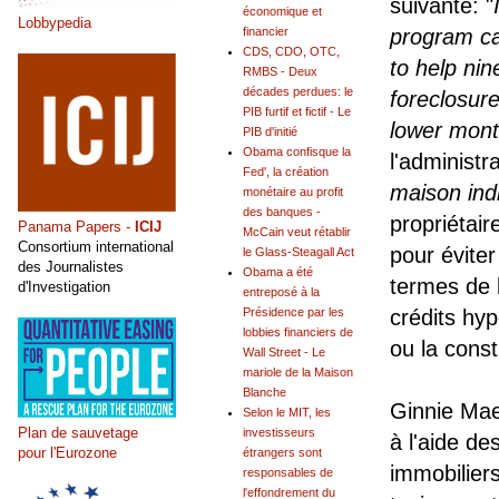
suivante: "
économique et
Lobbypedia
program ca
financier
CDS, CDO, OTC,
to help ni
RMBS - Deux
décades perdues: le
foreclosur
PIB furtif et fictif - Le
lower mon
PIB d'initié
Obama confisque la
l'administ
Fed', la création
maison indi
monétaire au profit
des banques -
propriétair
Panama Papers -
ICIJ
McCain veut rétablir
Consortium international
pour éviter
le Glass-Steagall Act
des Journalistes
Obama a été
termes de 
d'Investigation
entreposé à la
crédits hyp
Présidence par les
lobbies financiers de
ou la const
Wall Street - Le
mariole de la Maison
Blanche
Ginnie Mae
Selon le MIT, les
Plan de sauvetage
investisseurs
à l'aide de
pour l'Eurozone
étrangers sont
immobilier
responsables de
l'effondrement du