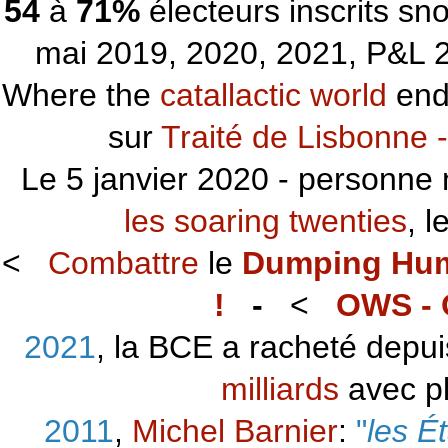
54
à
71%
électeurs inscrits s
mai 2019, 2020, 2021, P&L 2
Where the
catallactic world
ends
sur
Traité de Lisbonne -
Le 5 janvier 2020 - personne 
les soaring twenties
, 
<
Combattre
le
Dumping Hu
!
-
<
OWS - 
2021
, la BCE a racheté depu
milliards
avec p
2011
,
Michel Barnier
:
"
les É