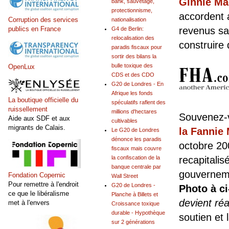
Ginnie Ma
bank, sauvetage,
protectionnisme,
accordent 
Corruption des services
nationalisation
revenus sa
publics en France
G4 de Berlin:
relocalisation des
construire 
paradis fiscaux pour
sortir des bilans la
bulle toxique des
OpenLux
CDS et des CDO
G20 de Londres - En
Afrique les fonds
La boutique officielle du
spéculatifs raflent des
ruissellement
millions d'hectares
Souvenez-
Aide aux SDF et aux
cultivables
migrants de Calais.
la Fannie
Le G20 de Londres
dénonce les paradis
octobre 20
fiscaux mais couvre
recapitalis
la confiscation de la
banque centrale par
gouverneme
Fondation Copernic
Wall Street
Pour remettre à l'endroit
G20 de Londres -
Photo à c
ce que le libéralisme
Planche à Billets et
devient réa
met à l'envers
Croissance toxique
durable - Hypothèque
soutien et
sur 2 générations