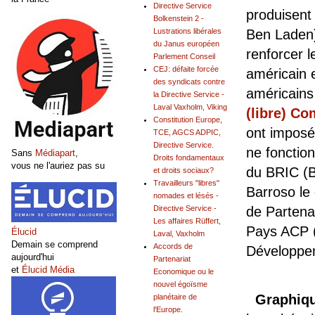
Directive Service
produisent 
Bolkenstein 2 -
Ben Laden)
Lustrations libérales
du Janus européen
renforcer 
Parlement Conseil
CEJ: défaite forcée
américain 
des syndicats contre
américains
la Directive Service -
Laval Vaxholm, Viking
(libre) C
Constitution Europe,
ont imposé
TCE, AGCS ADPIC,
Directive Service.
ne fonction
Sans
Médiapart
,
Droits fondamentaux
vous ne l'auriez pas su
du BRIC (Br
et droits sociaux?
Travailleurs "libres"
Barroso le 
nomades et lésés -
de Partena
Directive Service -
Les affaires Rüffert,
Pays ACP (
Élucid
Laval, Vaxholm
Demain se comprend
Accords de
Développe
aujourd'hui
Partenariat
et
Élucid Média
Economique ou le
nouvel égoïsme
Graphiq
planétaire de
l'Europe.