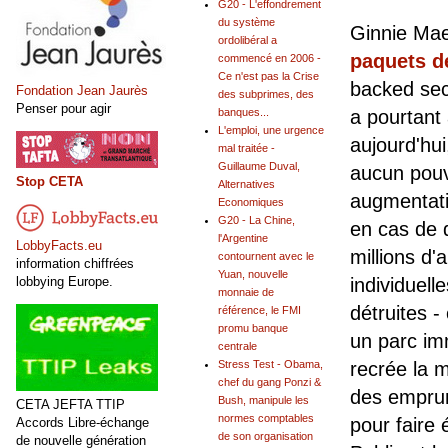
G20 - L'effondrement
du système
Ginnie Ma
ordolibéral a
paquets d
commencé en 2006 -
Ce n'est pas la Crise
backed sec
Fondation Jean Jaurès
des subprimes, des
Penser pour agir
a pourtant
banques...
L'emploi, une urgence
aujourd'hu
mal traitée -
Guillaume Duval,
aucun pouv
Stop CETA
Alternatives
augmentati
Economiques
G20 - La Chine,
en cas de 
l'Argentine
LobbyFacts.eu
millions d'
contournent avec le
information chiffrées
Yuan, nouvelle
lobbying Europe.
individuell
monnaie de
détruites -
référence, le FMI
promu banque
un parc im
centrale
recrée la 
Stress Test - Obama,
chef du gang Ponzi &
des emprun
Bush, manipule les
CETA JEFTA TTIP
normes comptables
pour faire 
Accords Libre-échange
de son organisation
de nouvelle génération