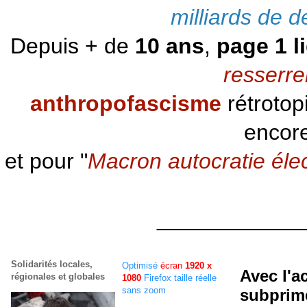
milliards de d
Depuis + de
10 ans
,
page 1 l
resserre
anthropofascisme
rétrotop
encore
et pour "
Macron autocratie éle
____________
Solidarités locales,
Optimisé
écran
1920 x
Avec l'a
régionales et globales
1080
Firefox taille réelle
sans zoom
subprime