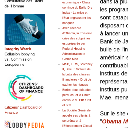
dans la pl
Consultative des Droits
économique - Chute
de l'Homme
continue du Baltic Dry
les progra
Index - La crise et
sont catapu
l'Etat engraissent les
banques
disposant d
Avec l'accord
à lancer u
d'Obama, la troisième
crise des subprimes
Bank de Ja
est préparée par
bulle de l'
Integrity Watch
Federal Housing
Collusion lobbying
Administration et
américain 
vs. Commission
Ginnie Mae
Européenne
contribuabl
IASB, IFRS, Solvency
II, Bâle II: Victoire de
instituts d
la Lutte des classes
financières - Droit de
représenta
cacher les risques
instituts p
Berlin: deux décades
perdues, et la Chute
Mae, menace
continue du PIB furtif
et fictif
Citizens' Dashboard of
La Société Générale
Finance
Sur le site
appelle ses clients à
"
Obama M
se préparer à
l'Effondrement Global