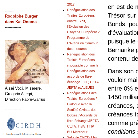
2017
en est de 
Renégociation des
-------
Trésor sur
Traités Européens
Rodolphe Burger
contre Excit,
dans
Kat Onoma
Bonds, pou
l'Exclusion des
-------------
d'évaluati
Citoyens Européens?
Programme de
puisque le
L'Avenir en Commun
Bernanke ga
des Insoumis
Renégociation des
contenu dep
Traités Européens
impossible comme la
Dans son c
Renégociation des
accords de libre-
vouloir mai
échange TTIP, CETA,
entre 0% e
JEFTA et ALEUES
A sei Voci, Miserere,
Renégociations des
Gregorio Allegri,
1450 millia
Traités Européens /
Direction Fabre-Garrus
créances, 
Dialogue avec la
-------------
Société Civile... des
créances t
lobbies / Accords de
libre-échange JEFTA,
comme prév
CETA, TiSA, TTIP,
conditions 
EU-Mercosur
Selon le CNCDH les