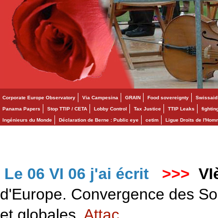
Corporate Europe Observatory
Via Campesina
GRAIN
Food sovereignty
Swissaid
Panama Papers
Stop TTIP / CETA
Lobby Control
Tax Justice
TTIP Leaks
fighti
Ingénieurs du Monde
Déclaration de Berne : Public eye
cetim
Ligue Droits de l'Ho
Le 06 VI 06 j'ai écrit
>>>
VI
d'Europe. Convergence des Solid
et globales.
Attac