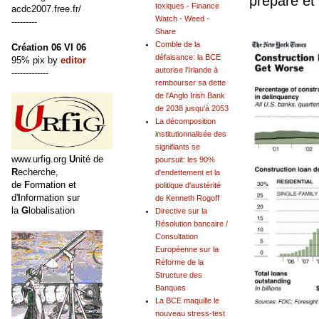
prépare et
toxiques - Finance
acdc2007.free.fr/
Watch - Weed -
---------
Share
Comble de la
Création 06 VI 06
défaisance: la BCE
95% pix by
editor
autorise l'Irlande à
-------------
rembourser sa dette
de l'Anglo Irish Bank
de 2038 jusqu'à 2053
La décomposition
institutionnalisée des
signifiants se
www.urfig.org
U
nité de
poursuit: les 90%
R
echerche,
d'endettement et la
de
F
ormation et
politique d'austérité
d'
I
nformation sur
de Kenneth Rogoff
la
G
lobalisation
Directive sur la
Résolution bancaire /
Consultation
Européenne sur la
Réforme de la
Structure des
Banques
La BCE maquille le
nouveau stress-test