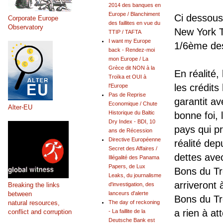
2014 des banques en
Europe / Blanchiment
Ci dessous
Corporate Europe
des faillites en vue du
Observatory
New York T
TTIP / TAFTA
I want my Europe
1/6ème des 
back - Rendez-moi
mon Europe / La
Grèce dit NON à la
En réalité,
Troïka et OUI à
les crédit
l'Europe
Pas de Reprise
garantit av
Economique / Chute
Alter-EU
Historique du Baltic
bonne foi, 
Dry Index - BDI, 10
pays qui p
ans de Récession
Directive Européenne
réalité dep
Secret des Affaires /
dettes avec
Illégalité des Panama
Papers, de Lux
Bons du Tr
Leaks, du journalisme
arriveront
Breaking the links
d'investigation, des
between
lanceurs d'alerte
Bons du Tr
natural resources,
The day of reckoning
a rien à a
conflict and corruption
- La faillite de la
Deutsche Bank est