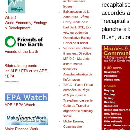
actifs bancaires
recapitalis
légués
accordés à
Balkanisation de la
>
Zone Euro - 2ème
WEED
"recapitali
Carry Trade de la
World Economy, Ecology
Bad Bank BCE, Ex-
& Development
planche à b
voto européen du
Bush, aujo
Quantitative Easing,
Cartel de l'Euribor
Victoire des Lobbies
Friends of the Earth
financiers: Directive
MiFID 2 - Marchés
-----------
d’instruments
Bilaterals.org contre
financiers -
les ALE / FTA et les APE
Analphabétisation de
/ EPA
l'information
------------
TSCG - Pacte Fiscal
européen: la Règle
d'Or pour tuer le
Travailleur, casser le
APE / EPA Watch
Code du Travail et
organiser le dumping
social
Michel Barnier,
Commissaire
Make Finance Work