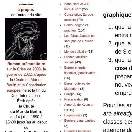
------------
Zone Hors AGCS,
à propos
hors ADPIC
(22)
graphique
de l'auteur du site
Constitution, Europe
solidaire
(70)
Peurs, dogme et
que la
puanteur
(104)
entrai
Les Gilets Jaunes ne
sont pas de Gauche
que la
(11)
de $ en
Monde solidaire
(13)
France, arriérée
que la
sociale
(43)
Roman prémonitoire
crise 
Entrepreneuriat
sur la Crise de 2008, la
financier, globalisation
guerre de 2022, d'après
prépa
(26)
la Chute du Mur de
nouvea
Euros, critères de
Berlin et la Constitution
Maastricht
(3)
européenne
et la fin du
emprun
Europe
(14)
Droit International.
Précarisation
(6)
Écrit après
Pour les an
Accords de Kyoto et
la Chute
PIB
(5)
du Mur de Berlin
,
are alread
Hégémonies
(3)
du 14 juillet 1990 à
classes des
Ecoliers sans papiers
15h30 jusqu'au au début
(3)
de
attendre d
Chaudes banlieues,