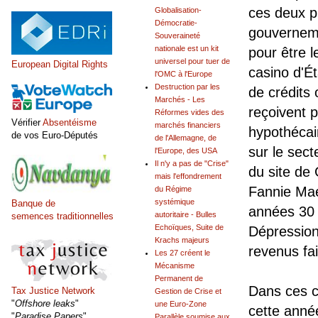
ces deux p
Globalisation-
Démocratie-
gouverneme
Souveraineté
nationale est un kit
pour être l
universel pour tuer de
European Digital Rights
casino d'Ét
l'OMC à l'Europe
Destruction par les
de crédits 
Marchés - Les
reçoivent 
Réformes vides des
Vérifier
Absentéisme
marchés financiers
hypothécai
de vos Euro-Députés
de l'Allemagne, de
sur le sect
l'Europe, des USA
Il n'y a pas de "Crise"
du site de
mais l'effondrement
Fannie Mae
du Régime
systémique
Banque de
années 30 
autoritaire - Bulles
semences traditionnelles
Echoïques, Suite de
Dépression
Krachs majeurs
revenus fai
Les 27 créent le
Mécanisme
Permanent de
Dans ces co
Tax Justice Network
Gestion de Crise et
"
Offshore leaks
"
une Euro-Zone
cette anné
"
Paradise Papers
"
Parallèle soumise aux