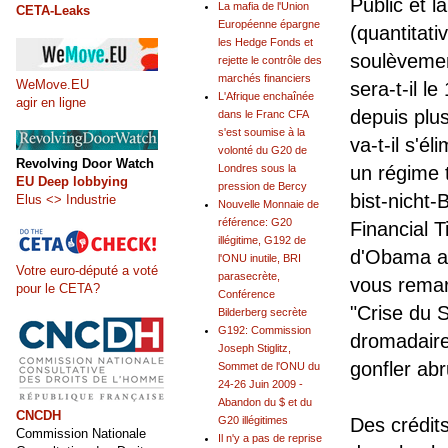
Public et l
La mafia de l'Union
CETA-Leaks
Européenne épargne
(quantitati
les Hedge Fonds et
soulèvement
rejette le contrôle des
marchés financiers
WeMove.EU
sera-t-il l
L'Afrique enchaînée
agir en ligne
depuis plus
dans le Franc CFA
s'est soumise à la
va-t-il s'
volonté du G20 de
Revolving Door Watch
un régime t
Londres sous la
EU Deep lobbying
pression de Bercy
bist-nicht-
Elus <> Industrie
Nouvelle Monnaie de
référence: G20
Financial T
illégitime, G192 de
d'Obama a 
l'ONU inutile, BRI
Votre euro-député a voté
parasecrète,
vous remarq
pour le CETA?
Conférence
"Crise du S
Bilderberg secrète
G192: Commission
dromadaire
Joseph Stiglitz,
gonfler abr
Sommet de l'ONU du
24-26 Juin 2009 -
Abandon du $ et du
CNCDH
Des crédit
G20 illégitimes
Commission Nationale
Il n'y a pas de reprise