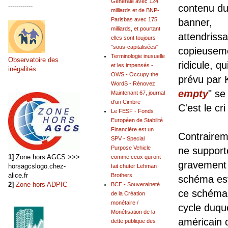
Générale avec 124
------------
contenu d
milliards et de BNP-
Parisbas avec 175
banner,
milliards, et pourtant
attendrissa
elles sont toujours
"sous-capitalisées"
copieusem
Terminologie inusuelle
Observatoire des
ridicule, qu
et les impensés -
inégalités
OWS - Occupy the
prévu par 
WordS - Rénovez
empty
" se
Maintenant 67, journal
d'un Cimbre
C'est le cr
Le FESF - Fonds
Européen de Stabilité
Financière est un
Contrairem
SPV - Special
Purpose Vehicle
ne supporte
1]
Zone hors AGCS >>>
comme ceux qui ont
gravement 
horsagcslogo.chez-
fait chuter Lehman
alice.fr
Brothers
schéma est 
2]
Zone hors ADPIC
BCE - Souveraineté
ce schéma 
de la Création
monétaire /
cycle duque
Monétisation de la
américain q
dette publique des