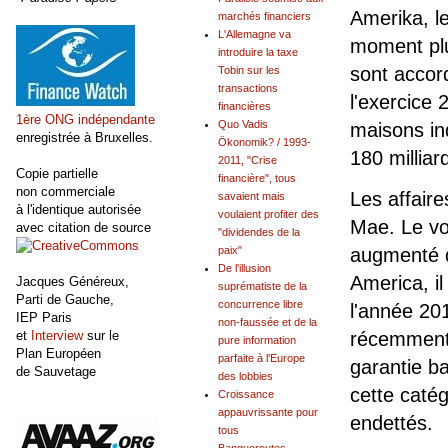
Amerika, l
marchés financiers
L'Allemagne va
moment plu
introduire la taxe
sont accor
Tobin sur les
transactions
l'exercice 
financières
1ère ONG indépendante
Quo Vadis
maisons ind
enregistrée à Bruxelles.
Ökonomik? / 1993-
180 milliar
2011, "Crise
Copie partielle
financière", tous
non commerciale
Les affair
savaient mais
à l'identique autorisée
voulaient profiter des
Mae. Le vo
avec citation de source
"dividendes de la
paix"
augmenté d
De l'illusion
America, il
Jacques Généreux,
suprématiste de la
Parti de Gauche,
concurrence libre
l'année 20
IEP Paris
non-faussée et de la
et
Interview
sur le
récemment 
pure information
Plan Européen
parfaite à l'Europe
garantie b
de Sauvetage
des lobbies
cette caté
Croissance
appauvrissante pour
endettés.
tous