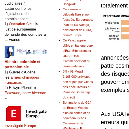
Judiciaires /
totalement 
Bhagwati
Lutter contre les
Concurrence
législations de
déloyale libre et non
complaisance
faussée, Eurogroupe,
1)
Opération Sirli
: la
Plan de Sauvetage,
justice européenne
éclatement de l'Euro,
demande des comptes à
déni d'Europe
la France
Ce Pays, appelé
USA, en banqueroute
d'Etat. Effondrement
URSS-USA -
annoncées 
Commencement du
Histoire coloniale et
patte cosm
3ème millénaire
postcoloniale
8% - IG Metall,
1) Guerre d'Algérie,
des risques
1.165.000 grévistes
les
armes chimiques
gouverneme
non dupés par Crises
françaises
des spéculateurs et
2) Edwyn Plenel: «
exemples s
Plans de Sauvetage
Palestine, notre blessure
du crédit
»
Sommations du G24
au Bretton Woods II,
Aux USA l
club de riches et de
nouveaux riches -
erreurs qui
Consensus de
Investigate Europe
Washington II