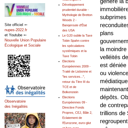
généré la b
Développement
immobilièr
prudentiel durable -
Mythologie de Bretton
subprimes 
Woods 2 -
reconduite
Site officiel ➳
Banqeroute d'État
nupes-2022.fr
des USA
plans
et Youtube ➳
Le G20 oublie la Taxe
Nouvelle Union Populaire
gouvernem
Tobin Spahn contre
Écologique et Sociale
les spéculations
la moindre
systémiques et la
velléités d
Taxe Tobin
Elections
est déniée
Européennes 2009 -
Traité de Lisbonne et
ou violence
"les services...",
médiatique
retour du Titre III du
TCE et de
maintenant
Bolkenstein
dépôts. Ob
Elections
Observatoire
Européennes 09 -
de contrep
des Inégalités
Directive Fonds
trillions d
Propres, CEJ, Bâle 2,
Eclatement de
regroupent 
l'Eurozone, euro-glut