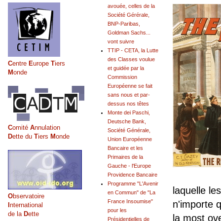
avouée, celles de la
Société Gérérale,
BNP-Paribas,
Goldman Sachs...
vont suivre
TTIP - CETA, la Lutte
des Classes voulue
C
entre
E
urope
T
iers
et guidée par la
M
onde
Commission
Européenne se fait
sans nous et par-
dessus nos têtes
Monte dei Paschi,
Deutsche Bank,
C
omité
A
nnulation
Société Générale,
D
ette du
T
iers
M
onde
Union Européenne
Bancaire et les
Primaires de la
Gauche - l'Europe
Providence Bancaire
Programme "L'Avenir
laquelle l
en Commun" de "La
O
bservatoire
France Insoumise"
n'importe q
I
nternational
pour les
de la
D
ette
la most ov
Présidentielles de