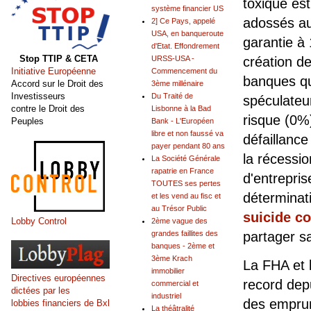
toxique es
système financier US
adossés aux
2] Ce Pays, appelé
USA, en banqueroute
garantie à
d'Etat. Effondrement
Stop TTIP & CETA
création de
URSS-USA -
Initiative Européenne
Commencement du
banques qu
Accord sur le Droit des
3ème millénaire
Investisseurs
Du Traité de
spéculateu
contre le Droit des
Lisbonne à la Bad
risque (0%)
Peuples
Bank - L'Européen
libre et non faussé va
défaillance
payer pendant 80 ans
la récessio
La Société Générale
rapatrie en France
d'entrepri
TOUTES ses pertes
déterminat
et les vend au fisc et
au Trésor Public
suicide co
Lobby Control
2ème vague des
partager s
grandes faillites des
banques - 2ème et
3ème Krach
La FHA et 
immobilier
Directives européennes
record depu
commercial et
dictées par les
industriel
des emprun
lobbies financiers de Bxl
La théâtralité