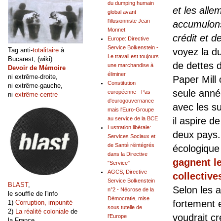
du dumping humain
et les all
global avant
l'illusionniste Jean
accumulons
Monnet
crédit et d
Europe: Directive
Service Bolkenstein -
voyez la du
Tag anti-
totalitaire
à
Le travail est toujours
Bucarest, (wiki)
de dettes d
une marchandise à
Devoir de Mémoire
éliminer
ni extrême-droite,
Paper Mill
Constitution
ni extrême-gauche,
seule anné
européenne - Pas
ni
extrême-centre
d'eurogouvernance
avec les s
mais l'Euro-Groupe
il aspire 
au service de la BCE
Lustration libérale:
deux pays.
Services Sociaux et
de Santé réintégrés
écologique 
dans la Directive
gagnent le
"Service"
AGCS, Directive
collective
Service Bolkenstein
BLAST
,
Selon les a
n°2 - Nécrose de la
le souffle de l'info
Démocratie, mise
fortement e
1)
Corruption, impunité
sous tutelle de
2)
La réalité coloniale
de
voudrait cr
l'Europe
la France