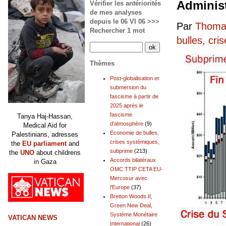
Administ
Vérifier les antériorités
de mes analyses
depuis le 06 VI 06 >>>
Par
Thomas
Rechercher 1 mot
bulles, cr
Thèmes
Post-globalisation et
submersion du
fascisme à partir de
2025 après le
fascisme
Tanya Haj-Hassan,
d'atmosphère
(9)
Medical Aid for
Economie de bulles,
Palestinians, adresses
crises systémiques,
the
EU parliament
and
subprime
(213)
the
UNO
about childrens
Accords bilatéraux
in Gaza
OMC TTIP CETA EU-
Mercosur avec
l'Europe
(37)
Bretton Woods II,
Green New Deal,
Système Monétaire
VATICAN NEWS
International
(26)