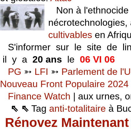
Non à l'ethnocide 
nécrotechnologies,
cultivables
en Afriq
S'informer sur le site de li
il y a
20 ans
le
06 VI 06
PG
➳
LFI
➳
Parlement de l'U
Nouveau Front Populaire 2024
Finance Watch
| aux urnes, on
⇖ ⇖
Tag
anti-totalitaire
à Buca
Rénovez Maintenant 