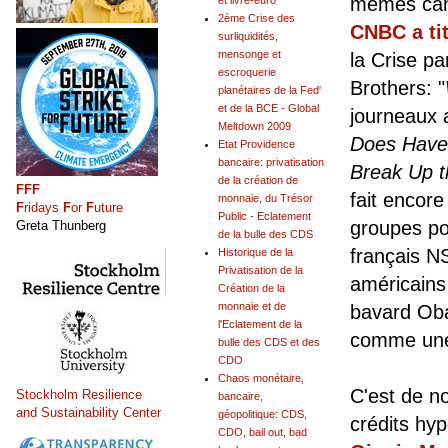
mêmes camo
et livre-euro
2ème Crise des
CNBC a tit
surliquidités,
mensonge et
la Crise p
escroquerie
Brothers: "
planétaires de la Fed'
et de la BCE - Global
journeaux a
Meltdown 2009
Does Have 
Etat Providence
bancaire: privatisation
Break Up 
de la création de
FFF
fait encore
monnaie, du Trésor
F
ridays
F
or
F
uture
Public - Eclatement
groupes pol
Greta Thunberg
de la bulle des CDS
français NS
Historique de la
Privatisation de la
américains
Création de la
monnaie et de
bavard Oba
l'Eclatement de la
comme une 
bulle des CDS et des
CDO
Chaos monétaire,
C'est de no
Stockholm Resilience
bancaire,
and Sustainability Center
géopolitique: CDS,
crédits hyp
CDO, bail out, bad