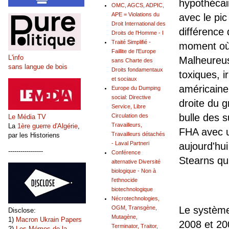
hypothécair
OMC, AGCS, ADPIC,
APE = Violations du
avec le pic
Droit International des
différence
Droits de l'Homme - I
Traité Simplifié -
moment où 
Faillite de l'Europe
L'info
Malheureus
sans Charte des
sans langue de bois
Droits fondamentaux
toxiques, i
et sociaux
américaine
Europe du Dumping
social: Directive
droite du 
Service, Libre
bulle des 
Circulation des
Le Média TV
Travailleurs,
La
1ère guerre d'Algérie
,
FHA avec u
Travailleurs détachés
par les Historiens
- Laval Partneri
aujourd'hui 
-----------------
Conférence
Stearns qui
alternative Diversité
biologique - Non à
l'ethnocide
biotechnologique
Nécrotechnologies,
Le système
OGM, Transgène,
Disclose:
Mutagène,
1)
Macron Ukrain Papers
2008 et 200
Terminator, Traitor,
2)
Les Mémos de la