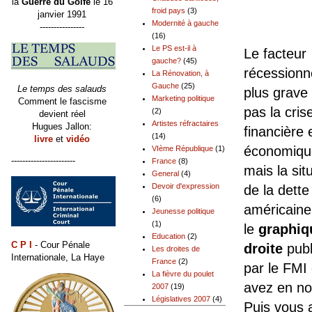
la
Guerre du Golfe
le 16
froid pays
(3)
janvier 1991
Modernité à gauche
----------------
(16)
Le PS est-il à
Le facteur
gauche?
(45)
récessionne
La Rénovation, à
Gauche
(25)
Le temps des salauds
plus grave 
Marketing politique
Comment le fascisme
pas la cris
(2)
devient réel
Artistes réfractaires
Hugues Jallon:
financière 
(14)
livre
et
vidéo
économiqu
VIème République
(1)
-----------------------
France
(8)
mais la sit
General
(4)
Devoir d'expression
de la dette
(6)
américaine
Jeunesse politique
(1)
le
graphiq
Education
(2)
C P I
- Cour Pénale
droite
publ
Les droites de
Internationale, La Haye
France
(2)
par le FMI
La fièvre du poulet
avez en no
2007
(19)
Législatives 2007
(4)
Puis vous 