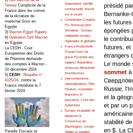
Superweed, stérilité
présidé pa
Terreur
Complicité de la
contractuelle, brevet
France dans les crimes
Bernanke-G
sur le vivant
de la dictature du
Contribution Congrès
les futures
maréchal Sissi en
PS, Rénova(c)tion
Egypte
épongées p
Socialiste - Europe,
3)
Macron Egypt Papers
solidarités locales,
4)
Opération Sirli Macron
le contribu
régionales et globales
en Egypte
futures, et
France Productivité
La CEDH - Cour
Travail Jours de
Européenne des Droits
étrangers 
grève Pyramide des
de l'Homme demande
Le monde s
salaires Répartition
des comptes à Macron -
richesses Attractivité
10 décembre 2024
sommet
Investisseurs
5)
CEDH
-
Requête n°
Interventionisme,
Свердло́в
4125/24
, contre la
nationalisations, Plan
France introduite le 7
Russie, l'I
Paulson, scandales
février 2024
financiers et
et la géog
bancaires, Crise des
et par un 
Subprimes
Europe: incapable de
américaine 
dépasser le
stabilité d
Consensus de
Washington, Joseph
en $. La Ch
Paradis Fiscaux et
Stiglitz et Jagdish