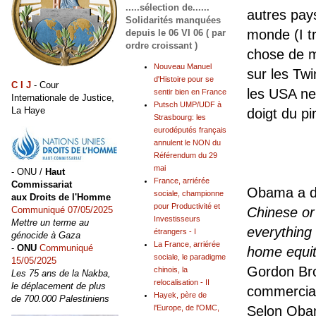
.....sélection de......
autres pay
Solidarités manquées
monde (I tri
depuis le 06 VI 06 ( par
ordre croissant )
chose de m
Nouveau Manuel
sur les Twi
d'Histoire pour se
C I J
- Cour
les USA ne 
sentir bien en France
Internationale de Justice,
Putsch UMP/UDF à
La Haye
doigt du pi
Strasbourg: les
eurodéputés français
annulent le NON du
Référendum du 29
mai
- ONU /
Haut
France, arriérée
Commissariat
Obama a di
sociale, championne
aux Droits de l'Homme
pour Productivité et
Chinese or 
Communiqué 07/05/2025
Investisseurs
Mettre un terme au
everything 
étrangers - I
génocide à Gaza
La France, arriérée
-
ONU
Communiqué
home equit
sociale, le paradigme
15/05/2025
Gordon Bro
chinois, la
Les 75 ans de la Nakba,
relocalisation - II
le déplacement de plus
commercial
Hayek, père de
de 700.000 Palestiniens
Selon Oba
l'Europe, de l'OMC,