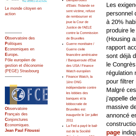
Banqueroutes
Les exigen
d'Etats: l'Islande se
Le monde citoyen en
sent victime, refuse
personnel d
action
de rembourser et
à 20% habi
joue la Cour de
Justice de l'AELE
produire l
--------------
contre la Commission
(Housing a
O
bservatoire des
de Bruxelles
P
olitiques
Guerre monétaire /
rapport ac
E
conomiques en
Guerre civile
E
urope
.
sont déjà d
financière américaine
Pôle européen de
/ Banqueroute d'Etat
le Congrès
gestion et d'économie
des USA / Finance
(PEGE) Strasbourg
Watch européen
régulation 
--------------
Finance Watch, la
pour filtre
1ère ONG
indépendante contre
Malgré ces
les lobbies des
j'appelle 
banques et la
lobbocratie de
massive de
O
bservatoire
Bruxelles est
F
rançais des
annoncé en 
inaugurée le 1er juillet
C
onjonctures
2011
constructio
E
conomiques.
La Fed a payé le bail-
Jean Paul Fitoussi
page
indiq
out de la Société