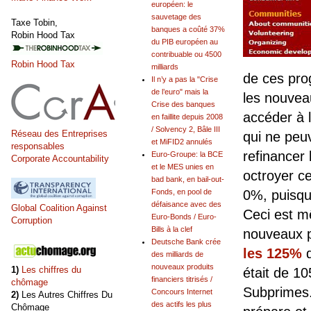
européen: le
sauvetage des
Taxe Tobin,
banques a coûté 37%
Robin Hood Tax
du PIB européen au
contribuable ou 4500
Robin Hood Tax
milliards
de ces pro
Il n’y a pas la "Crise
de l’euro" mais la
les nouvea
Crise des banques
accéder à l
en faillite depuis 2008
/ Solvency 2, Bâle III
Réseau des Entreprises
qui ne peu
et MiFID2 annulés
responsables
refinancer
Euro-Groupe: la BCE
Corporate Accountability
et le MES unies en
octroyer c
bad bank, en bail-out-
Fonds, en pool de
0%, puisqu
défaisance avec des
Global Coalition Against
Ceci est m
Euro-Bonds / Euro-
Corruption
Bills à la clef
nouveaux p
Deutsche Bank crée
les 125%
d
des milliards de
nouveaux produits
1)
Les chiffres du
était de 1
financiers titrisés /
chômage
Subprimes.
Concours Internet
2)
Les Autres Chiffres Du
des actifs les plus
Chômage