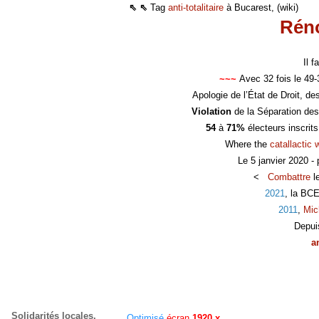
⇖ ⇖
Tag
anti-totalitaire
à Bucarest, (wiki)
Réno
Il 
~~~
Avec 32 fois le 49
Apologie de l’État de Droit, d
Violation
de la Séparation des
54
à
71%
électeurs inscrit
Where the
catallactic 
Le 5 janvier 2020 -
<
Combattre
l
2021
, la BC
2011
,
Mic
Depui
a
Solidarités locales,
Optimisé
écran
1920 x