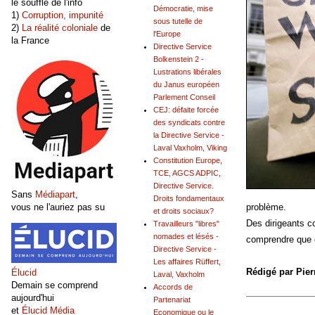
le souffle de l'info
Démocratie, mise
1)
Corruption, impunité
sous tutelle de
2)
La réalité coloniale
de
l'Europe
la France
Directive Service
Bolkenstein 2 -
Lustrations libérales
du Janus européen
Parlement Conseil
CEJ: défaite forcée
des syndicats contre
la Directive Service -
Laval Vaxholm, Viking
Constitution Europe,
TCE, AGCS ADPIC,
Directive Service.
Sans
Médiapart
,
Droits fondamentaux
problème.
vous ne l'auriez pas su
et droits sociaux?
Des dirigeants c
Travailleurs "libres"
nomades et lésés -
comprendre que c
Directive Service -
Les affaires Rüffert,
Rédigé par Pier
Élucid
Laval, Vaxholm
Demain se comprend
Accords de
aujourd'hui
Partenariat
et
Élucid Média
Economique ou le