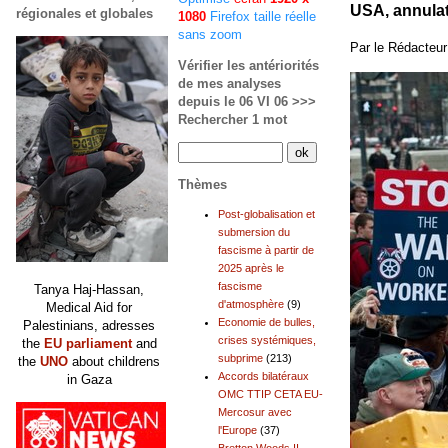
USA, annulati
régionales et globales
1080
Firefox taille réelle
sans zoom
Par le Rédacteur 
Vérifier les antériorités
de mes analyses
depuis le 06 VI 06 >>>
Rechercher 1 mot
Thèmes
Post-globalisation et
submersion du
fascisme à partir de
2025 après le
fascisme
Tanya Haj-Hassan,
d'atmosphère
(9)
Medical Aid for
Economie de bulles,
Palestinians, adresses
crises systémiques,
the
EU parliament
and
subprime
(213)
the
UNO
about childrens
Accords bilatéraux
in Gaza
OMC TTIP CETA EU-
Mercosur avec
l'Europe
(37)
Bretton Woods II,