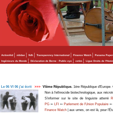
ActionAid
nitidae
fidh
Transparency International
Finance Watch
Panama Paper
Ingénieurs du Monde
Déclaration de Berne : Public eye
cetim
Ligue Droits de l'Ho
Le 06 VI 06 j'ai écrit
>>>
VIème République.
1ère République d'Europe. C
Non à l'ethnocide biotechnologique, aux nécro
S'informer sur le site de linguiste atterré
R
PG
➳
LFI
➳
Parlement de l'Union Populaire
Finance Watch
| aux urnes, on est là, pour l'Ét