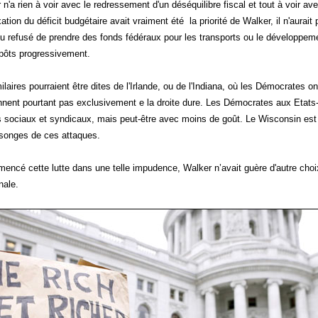
 n'a rien à voir avec le redressement d'un déséquilibre fiscal et tout à voir ave
ixation du déficit budgétaire avait vraiment été la priorité de Walker, il n'aura
ou refusé de prendre des fonds fédéraux pour les transports ou le développemen
pôts progressivement.
ilaires pourraient être dites de l'Irlande, ou de l'Indiana, où les Démocrates on
ennent pourtant pas exclusivement e la droite dure. Les Démocrates aux Etats
ts sociaux et syndicaux, mais peut-être avec moins de goût. Le Wisconsin est u
songes de ces attaques.
encé cette lutte dans une telle impudence, Walker n’avait guère d'autre choix 
nale.