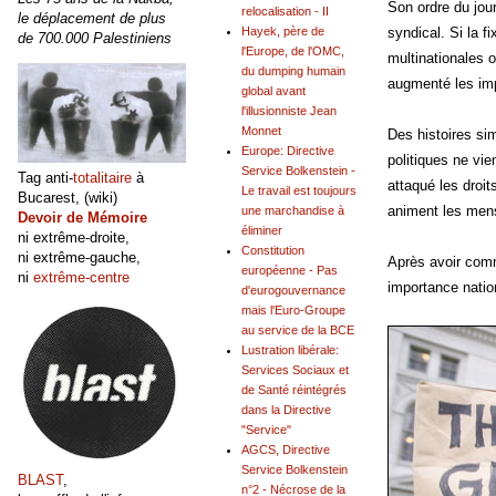
Son ordre du jour
relocalisation - II
le déplacement de plus
syndical. Si la f
Hayek, père de
de 700.000 Palestiniens
l'Europe, de l'OMC,
multinationales 
du dumping humain
augmenté les im
global avant
l'illusionniste Jean
Monnet
Des histoires sim
Europe: Directive
politiques ne vi
Service Bolkenstein -
Tag anti-
totalitaire
à
attaqué les droi
Le travail est toujours
Bucarest, (wiki)
animent les men
une marchandise à
Devoir de Mémoire
éliminer
ni extrême-droite,
Constitution
ni extrême-gauche,
Après avoir comm
européenne - Pas
ni
extrême-centre
importance natio
d'eurogouvernance
mais l'Euro-Groupe
au service de la BCE
Lustration libérale:
Services Sociaux et
de Santé réintégrés
dans la Directive
"Service"
AGCS, Directive
Service Bolkenstein
BLAST
,
n°2 - Nécrose de la