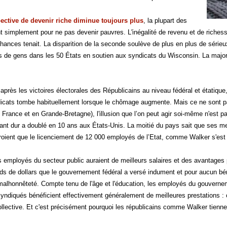
pective de devenir riche diminue toujours plus
, la plupart des
nt simplement pour ne pas devenir pauvres. L'inégalité de revenu et de riches
 chances tenait. La disparition de la seconde soulève de plus en plus de série
ers de gens dans les 50 États en soutien aux syndicats du Wisconsin. La majori
après les victoires électorales des Républicains au niveau fédéral et étatiqu
icats tombe habituellement lorsque le chômage augmente. Mais ce ne sont pas
 France et en Grande-Bretagne), l'illusion que l’on peut agir soi-même n'est pa
illant dur a doublé en 10 ans aux États-Unis. La moitié du pays sait que ses m
roient que le licenciement de 12 000 employés de l’Etat, comme Walker s'est 
s employés du secteur public auraient de meilleurs salaires et des avantages 
iards de dollars que le gouvernement fédéral a versé indument et pour aucun b
malhonnêteté. Compte tenu de l'âge et l'éducation, les employés du gouvern
 syndiqués bénéficient effectivement généralement de meilleures prestations : 
collective. Et c'est précisément pourquoi les républicains comme Walker tienne