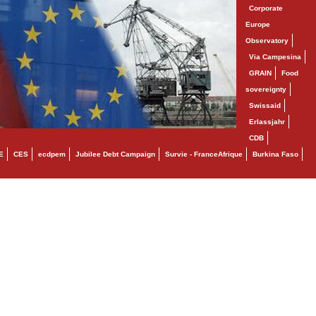
Corporate
Europe
Observatory
Via Campesina
GRAIN
Food
sovereignty
Swissaid
Erlassjahr
CDB
E
CES
ecdpem
Jubilee Debt Campaign
Survie - FranceAfrique
Burkina Faso