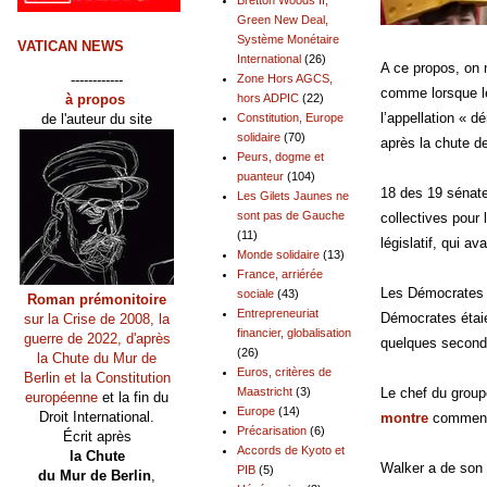
Green New Deal,
Système Monétaire
VATICAN NEWS
International
(26)
A ce propos, on 
------------
Zone Hors AGCS,
comme lorsque 
à propos
hors ADPIC
(22)
l’appellation « d
de l'auteur du site
Constitution, Europe
solidaire
(70)
après la chute d
Peurs, dogme et
puanteur
(104)
18 des 19 sénate
Les Gilets Jaunes ne
sont pas de Gauche
collectives pour
(11)
législatif, qui a
Monde solidaire
(13)
France, arriérée
Les Démocrates d
sociale
(43)
Roman prémonitoire
Entrepreneuriat
Démocrates étaien
sur la Crise de 2008, la
financier, globalisation
guerre de 2022, d'après
quelques seconde
(26)
la Chute du Mur de
Euros, critères de
Berlin et la Constitution
Maastricht
(3)
Le chef du group
européenne
et la fin du
Europe
(14)
Droit International.
montre
comment 
Précarisation
(6)
Écrit après
Accords de Kyoto et
la Chute
Walker a de son 
PIB
(5)
du Mur de Berlin
,