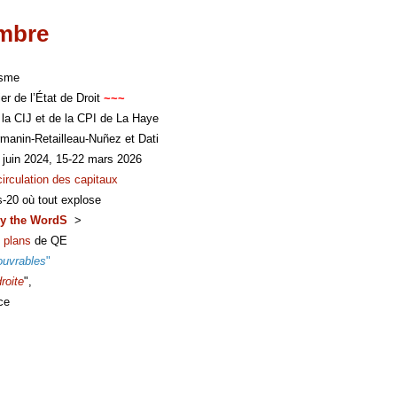
imbre
isme
er de l’État de Droit
~~~
 la CIJ et de la CPI de La Haye
manin-Retailleau-Nuñez et Dati
 juin 2024, 15-22 mars 2026
circulation des capitaux
s-20 où tout explose
y the WordS
>
 plans
de QE
ouvrables
"
roite
",
ce