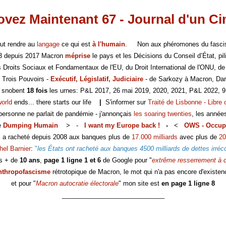
vez Maintenant 67 - Journal d'un C
faut rendre au
langage
ce qui est
à l'humain
. Non aux phéromones du fasc
-3 depuis 2017 Macron
méprise
le pays et les Décisions du Conseil d’État, pili
es Droits Sociaux et Fondamentaux de l'EU, du Droit International de l'ONU, de
 Trois Pouvoirs -
Exécutif, Législatif, Judiciaire
- de Sarkozy à Macron, Dar
s snobent
18 fois
les urnes: P&L 2017, 26 mai 2019, 2020, 2021, P&L 2022, 9
world
ends... there starts our life
|
S'informer sur
Traité de Lisbonne - Libre 
 personne ne parlait de pandémie - j'annonçais
les soaring twenties
, les année
e
Dumping Humain
> -
I want my Europe back !
-
<
OWS - Occup
E a racheté depuis 2008 aux banques plus de
17.000 milliards
avec plus de
20
hel Barnier
:
"
les États ont racheté aux banques 4500 milliards de dettes irréc
s + de
10 ans
,
page 1 ligne 1 et 6
de Google pour "
extrême resserrement à d
nthropofascisme
rétrotopique de Macron, le mot qui n'a pas encore d'existen
et pour "
Macron autocratie électorale
" mon site est
en page 1 ligne 8
_____________________________