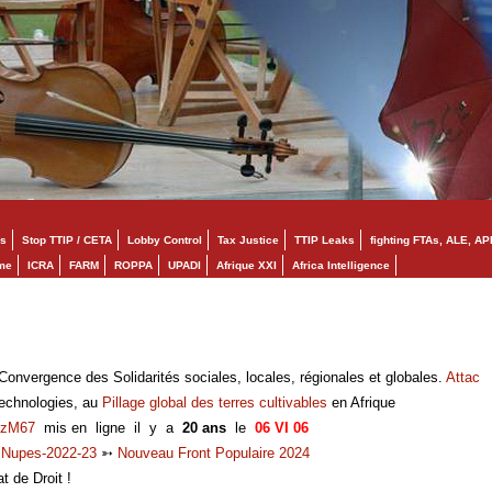
s
Stop TTIP / CETA
Lobby Control
Tax Justice
TTIP Leaks
fighting FTAs, ALE, AP
mme
ICRA
FARM
ROPPA
UPADI
Afrique XXI
Africa Intelligence
onvergence des Solidarités sociales, locales, régionales et globales.
Attac
technologies, au
Pillage global des terres cultivables
en Afrique
zM67
mis en ligne il y a
20 ans
le
06 VI 06
➳
Nupes-2022-23
➳
Nouveau Front Populaire 2024
at de Droit !