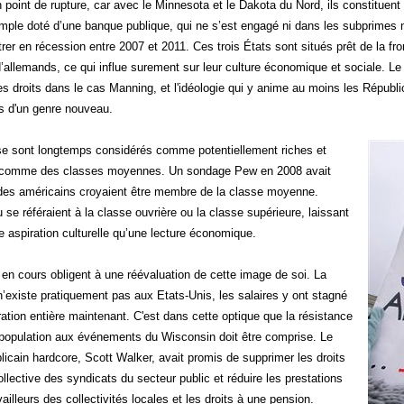
 point de rupture, car avec le Minnesota et le Dakota du Nord, ils constituen
ple doté d’une banque publique, qui ne s’est engagé ni dans les subprimes ni les
trer en récession entre 2007 et 2011. Ces trois États sont situés prêt de la f
’allemands, ce qui influe surement sur leur culture économique et sociale. L
 droits dans le cas Manning, et l'idéologie qui y anime au moins les Républic
res d'un genre nouveau.
se sont longtemps considérés comme potentiellement riches et
 comme des classes moyennes. Un sondage Pew en 2008 avait
des américains croyaient être membre de la classe moyenne.
se référaient à la classe ouvrière ou la classe supérieure, laissant
e aspiration culturelle qu’une lecture économique.
n cours obligent à une réévaluation de cette image de soi. La
n’existe pratiquement pas aux Etats-Unis, les salaires y ont stagné
ation entière maintenant. C'est dans cette optique que la résistance
 population aux événements du Wisconsin doit être comprise. Le
licain hardcore, Scott Walker, avait promis de supprimer les droits
llective des syndicats du secteur public et réduire les prestations
ailleurs des collectivités locales et les droits à une pension.