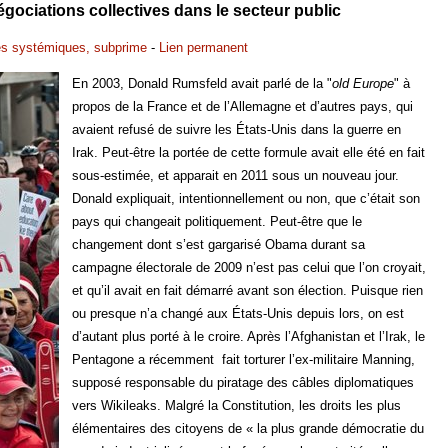
égociations collectives dans le secteur public
es systémiques, subprime
-
Lien permanent
En 2003, Donald Rumsfeld avait parlé de la "
old Europe
" à
propos de la France et de l’Allemagne et d’autres pays, qui
avaient refusé de suivre les États-Unis dans la guerre en
Irak. Peut-être la portée de cette formule avait elle été en fait
sous-estimée, et apparait en 2011 sous un nouveau jour.
Donald expliquait, intentionnellement ou non, que c’était son
pays qui changeait politiquement. Peut-être que le
changement dont s’est gargarisé Obama durant sa
campagne électorale de 2009 n’est pas celui que l’on croyait,
et qu’il avait en fait démarré avant son élection. Puisque rien
ou presque n’a changé aux États-Unis depuis lors, on est
d’autant plus porté à le croire. Après l’Afghanistan et l’Irak, le
Pentagone a récemment fait torturer l’ex-militaire Manning,
supposé responsable du piratage des câbles diplomatiques
vers Wikileaks. Malgré la Constitution, les droits les plus
élémentaires des citoyens de « la plus grande démocratie du