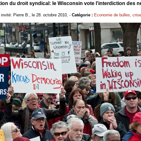
on du droit syndical: le Wisconsin vote l'interdiction des n
invité: Pierre B., le 28. octobre 2010, -
Catégorie :
Economie de bulles, cris