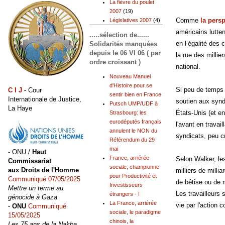
La fièvre du poulet
2007
(19)
Comme
la pers
Législatives 2007
(4)
américains lutte
.....sélection de......
en l’égalité des
Solidarités manquées
depuis le 06 VI 06 ( par
la rue des milli
ordre croissant )
national.
Nouveau Manuel
d'Histoire pour se
Si peu de temps 
C I J
- Cour
sentir bien en France
Internationale de Justice,
soutien aux synd
Putsch UMP/UDF à
La Haye
États-Unis (et en
Strasbourg: les
eurodéputés français
l'avant en trava
annulent le NON du
syndicats, peu c
Référendum du 29
mai
- ONU /
Haut
France, arriérée
Selon Walker, le
Commissariat
sociale, championne
aux Droits de l'Homme
milliers de mill
pour Productivité et
Communiqué 07/05/2025
de bêtise ou de 
Investisseurs
Mettre un terme au
Les travailleurs
étrangers - I
génocide à Gaza
La France, arriérée
vie par l'action 
-
ONU
Communiqué
sociale, le paradigme
15/05/2025
chinois, la
Les 75 ans de la Nakba,