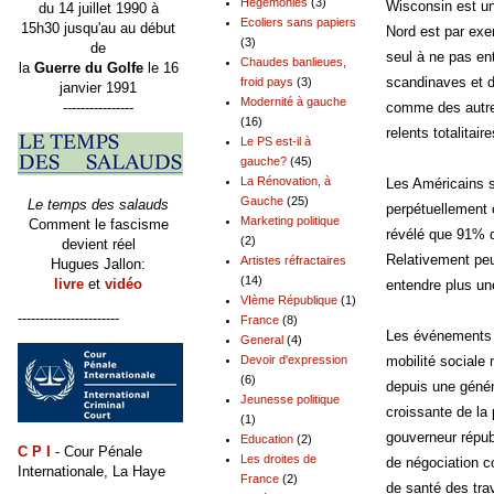
Hégémonies
(3)
Wisconsin est un
du 14 juillet 1990 à
Ecoliers sans papiers
15h30 jusqu'au au début
Nord est par exem
(3)
de
seul à ne pas en
Chaudes banlieues,
la
Guerre du Golfe
le 16
scandinaves et d
froid pays
(3)
janvier 1991
Modernité à gauche
----------------
comme des autres
(16)
relents totalitai
Le PS est-il à
gauche?
(45)
La Rénovation, à
Les Américains 
Gauche
(25)
Le temps des salauds
perpétuellement
Marketing politique
Comment le fascisme
révélé que 91% 
(2)
devient réel
Relativement peu 
Artistes réfractaires
Hugues Jallon:
(14)
livre
et
vidéo
entendre plus un
VIème République
(1)
-----------------------
France
(8)
Les événements e
General
(4)
Devoir d'expression
mobilité sociale 
(6)
depuis une génér
Jeunesse politique
croissante de la
(1)
gouverneur répub
Education
(2)
C P I
- Cour Pénale
Les droites de
de négociation co
Internationale, La Haye
France
(2)
de santé des trav