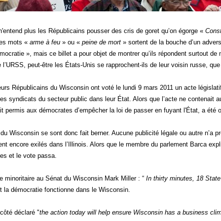
n'entend plus les Républicains pousser des cris de goret qu’on égorge «
Const
les mots «
arme à feu
» ou «
peine de mort
» sortent de la bouche d’un advers
émocratie », mais ce billet a pour objet de montrer qu’ils répondent surtout d
e l’URSS, peut-être les États-Unis se rapprochent-ils de leur voisin russe, qu
urs Républicains du Wisconsin ont voté le lundi 9 mars 2011 un acte législatif
 les syndicats du secteur public dans leur État. Alors que l’acte ne contenait
vait permis aux démocrates d’empêcher la loi de passer en fuyant l'État, a été 
u Wisconsin se sont donc fait berner. Aucune publicité légale ou autre n’a pr
t encore exilés dans l’Illinois. Alors que le membre du parlement Barca expliqu
s et le vote passa.
e minoritaire au Sénat du Wisconsin Mark Miller : “
In thirty minutes, 18 State
la démocratie fonctionne dans le Wisconsin.
côté déclaré "
the action today will help ensure Wisconsin has a business clim