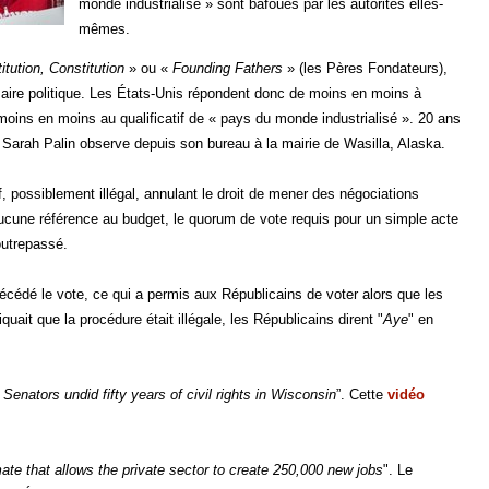
monde industrialisé » sont bafoués par les autorités elles-
mêmes.
itution, Constitution
» ou «
Founding Fathers
» (les Pères Fondateurs),
aire politique. Les États-Unis répondent donc de moins en moins à
e moins en moins au qualificatif de « pays du monde industrialisé ». 20 ans
e Sarah Palin observe depuis son bureau à la mairie de Wasilla, Alaska.
, possiblement illégal, annulant le droit de mener des négociations
 aucune référence au budget, le quorum de vote requis pour un simple acte
outrepassé.
écédé le vote, ce qui a permis aux Républicains de voter alors que les
ait que la procédure était illégale, les Républicains dirent "
Aye
" en
 Senators undid fifty years of civil rights in Wisconsin
”. Cette
vidéo
ate that allows the private sector to create 250,000 new jobs
". Le