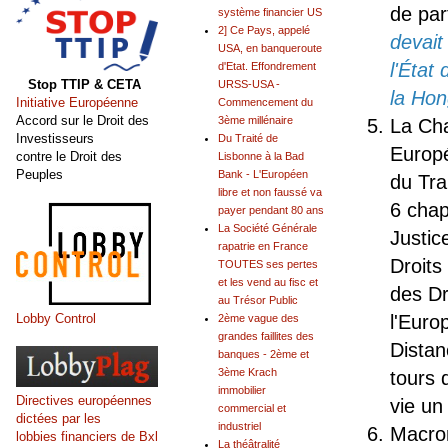
de part
système financier US
2] Ce Pays, appelé
devait
USA, en banqueroute
l'État
d'Etat. Effondrement
Stop TTIP & CETA
URSS-USA -
la Hon
Initiative Européenne
Commencement du
Accord sur le Droit des
3ème millénaire
La Cha
Investisseurs
Du Traité de
Europé
contre le Droit des
Lisbonne à la Bad
Peuples
Bank - L'Européen
du Tra
libre et non faussé va
6 chap
payer pendant 80 ans
La Société Générale
Justic
rapatrie en France
Droits
TOUTES ses pertes
et les vend au fisc et
des Dr
au Trésor Public
l'Euro
Lobby Control
2ème vague des
grandes faillites des
Distan
banques - 2ème et
3ème Krach
tours 
immobilier
Directives européennes
vie un 
commercial et
dictées par les
industriel
Macron
lobbies financiers de Bxl
La théâtralité