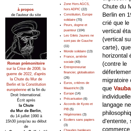
------------
Zone Hors AGCS,
Chute du 
à propos
hors ADPIC
(22)
Berlin en 19
de l'auteur du site
Constitution, Europe
solidaire
(70)
crié que le
Peurs, dogme et
vertical ét
puanteur
(104)
Les Gilets Jaunes ne
(vertical s
sont pas de Gauche
(11)
carte), que
Monde solidaire
(13)
horizontal 
France, arriérée
sociale
(43)
(contre le
Roman prémonitoire
Entrepreneuriat
sur la Crise de 2008, la
déferlemen
financier, globalisation
guerre de 2022, d'après
(26)
la Chute du Mur de
migratoire 
Euros, critères de
Berlin et la Constitution
que
Vauba
Maastricht
(3)
européenne
et la fin du
Europe
(14)
Droit International.
individuel
Précarisation
(6)
Écrit après
langage ne
Accords de Kyoto et
la Chute
PIB
(5)
du Mur de Berlin
,
philosophiq
Hégémonies
(3)
du 14 juillet 1990 à
Ecoliers sans papiers
d'entente,
15h30 jusqu'au au début
(3)
de
commerc
Chaudes banlieues,