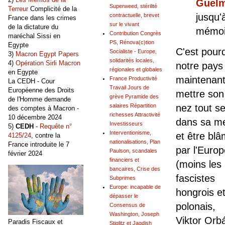
Guelm
Superweed, stérilité
Terreur
Complicité de la
jusqu'
contractuelle, brevet
France dans les crimes
sur le vivant
de la dictature du
mémoi
Contribution Congrès
maréchal Sissi en
PS, Rénova(c)tion
Egypte
C'est pour
Socialiste - Europe,
3)
Macron Egypt Papers
solidarités locales,
4)
Opération Sirli Macron
notre pays 
régionales et globales
en Egypte
maintenan
France Productivité
La CEDH - Cour
Travail Jours de
Européenne des Droits
mettre son
grève Pyramide des
de l'Homme demande
nez tout se
salaires Répartition
des comptes à Macron -
richesses Attractivité
10 décembre 2024
dans sa m
Investisseurs
5)
CEDH
-
Requête n°
Interventionisme,
et être bl
4125/24
, contre la
nationalisations, Plan
France introduite le 7
par l'Europ
Paulson, scandales
février 2024
financiers et
(moins les
bancaires, Crise des
fascistes
Subprimes
Europe: incapable de
hongrois e
dépasser le
polonais,
Consensus de
Washington, Joseph
Viktor Orb
Paradis Fiscaux et
Stiglitz et Jagdish