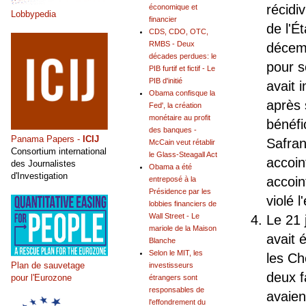
récidi
économique et
Lobbypedia
financier
de l'É
CDS, CDO, OTC,
RMBS - Deux
décemb
décades perdues: le
pour s
PIB furtif et fictif - Le
PIB d'initié
avait 
Obama confisque la
après 
Fed', la création
monétaire au profit
bénéfi
des banques -
Panama Papers -
ICIJ
Safran
McCain veut rétablir
Consortium international
le Glass-Steagall Act
accoin
des Journalistes
Obama a été
d'Investigation
accoin
entreposé à la
Présidence par les
violé 
lobbies financiers de
Wall Street - Le
Le 21 
mariole de la Maison
avait 
Blanche
Selon le MIT, les
les Ch
Plan de sauvetage
investisseurs
deux f
pour l'Eurozone
étrangers sont
responsables de
avaien
l'effondrement du