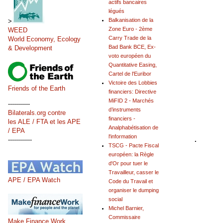
actifs bancaires
légués
Balkanisation de la
>
Zone Euro - 2ème
WEED
Carry Trade de la
World Economy, Ecology
Bad Bank BCE, Ex-
& Development
voto européen du
Quantitative Easing,
Cartel de l'Euribor
Victoire des Lobbies
Friends of the Earth
financiers: Directive
MiFID 2 - Marchés
-----------
d’instruments
Bilaterals.org contre
financiers -
les ALE / FTA et les APE
Analphabétisation de
/ EPA
.
l'information
------------
TSCG - Pacte Fiscal
européen: la Règle
d'Or pour tuer le
Travailleur, casser le
APE / EPA Watch
Code du Travail et
organiser le dumping
social
Michel Barnier,
Commissaire
Make Finance Work