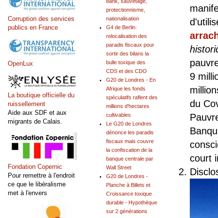
bank, sauvetage,
manife
protectionnisme,
Corruption des services
nationalisation
d'util
publics en France
G4 de Berlin:
arrac
relocalisation des
paradis fiscaux pour
histor
sortir des bilans la
pauvre
bulle toxique des
OpenLux
CDS et des CDO
9 mill
G20 de Londres - En
millio
Afrique les fonds
La boutique officielle du
spéculatifs raflent des
du Cov
ruissellement
millions d'hectares
Aide aux SDF et aux
Pauvre
cultivables
migrants de Calais.
Le G20 de Londres
Banque
dénonce les paradis
fiscaux mais couvre
consci
la confiscation de la
court i
banque centrale par
Fondation Copernic
Wall Street
Disclo
Pour remettre à l'endroit
G20 de Londres -
ce que le libéralisme
Planche à Billets et
met à l'envers
Croissance toxique
durable - Hypothèque
sur 2 générations