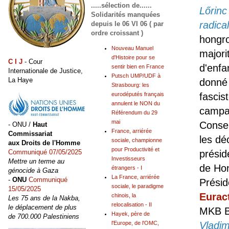
.....sélection de......
Lőrinc
Solidarités manquées
radica
depuis le 06 VI 06 ( par
ordre croissant )
hongr
Nouveau Manuel
majori
d'Histoire pour se
C I J
- Cour
d'enfa
sentir bien en France
Internationale de Justice,
Putsch UMP/UDF à
La Haye
donné 
Strasbourg: les
fascis
eurodéputés français
annulent le NON du
campag
Référendum du 29
mai
Consei
- ONU /
Haut
France, arriérée
Commissariat
les dé
sociale, championne
aux Droits de l'Homme
pour Productivité et
présid
Communiqué 07/05/2025
Investisseurs
Mettre un terme au
de Hon
étrangers - I
génocide à Gaza
La France, arriérée
-
ONU
Communiqué
Présid
sociale, le paradigme
15/05/2025
Eurac
chinois, la
Les 75 ans de la Nakba,
relocalisation - II
le déplacement de plus
MKB B
Hayek, père de
de 700.000 Palestiniens
Vladim
l'Europe, de l'OMC,