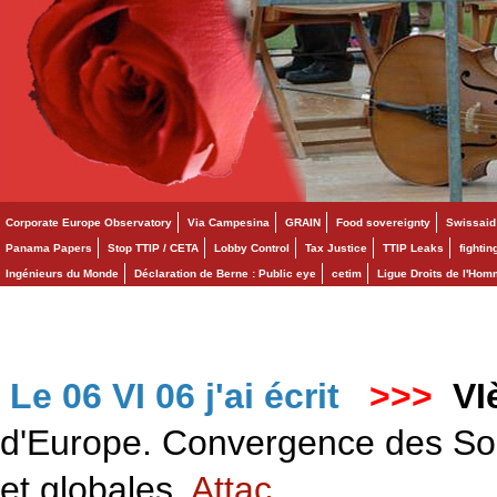
Corporate Europe Observatory
Via Campesina
GRAIN
Food sovereignty
Swissaid
Panama Papers
Stop TTIP / CETA
Lobby Control
Tax Justice
TTIP Leaks
fighti
Ingénieurs du Monde
Déclaration de Berne : Public eye
cetim
Ligue Droits de l'Ho
Le 06 VI 06 j'ai écrit
>>>
VI
d'Europe. Convergence des Solid
et globales.
Attac