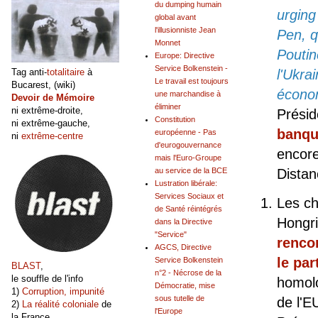
du dumping humain
urging
global avant
l'illusionniste Jean
Pen, q
Monnet
Poutin
Europe: Directive
Service Bolkenstein -
l'Ukra
Tag anti-
totalitaire
à
Le travail est toujours
Bucarest, (wiki)
écono
une marchandise à
Devoir de Mémoire
éliminer
ni extrême-droite,
Présid
Constitution
ni extrême-gauche,
banqu
européenne - Pas
ni
extrême-centre
d'eurogouvernance
encore
mais l'Euro-Groupe
Distan
au service de la BCE
Lustration libérale:
Services Sociaux et
Les ch
de Santé réintégrés
Hongri
dans la Directive
"Service"
renco
AGCS, Directive
le par
Service Bolkenstein
BLAST
,
n°2 - Nécrose de la
le souffle de l'info
homolo
Démocratie, mise
1)
Corruption, impunité
sous tutelle de
de l'E
2)
La réalité coloniale
de
l'Europe
la France