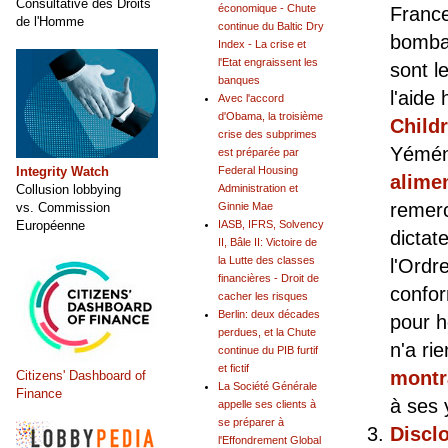
Consultative des Droits
économique - Chute
France
de l'Homme
continue du Baltic Dry
bombar
Index - La crise et
l'Etat engraissent les
sont l
banques
l'aide
Avec l'accord
d'Obama, la troisième
Child
crise des subprimes
Yéméni
est préparée par
Integrity Watch
Federal Housing
alimen
Collusion lobbying
Administration et
remerc
vs. Commission
Ginnie Mae
Européenne
IASB, IFRS, Solvency
dictat
II, Bâle II: Victoire de
la Lutte des classes
l'Ordr
financières - Droit de
confor
cacher les risques
Berlin: deux décades
pour h
perdues, et la Chute
n'a ri
continue du PIB furtif
et fictif
montr
Citizens' Dashboard of
La Société Générale
Finance
à ses 
appelle ses clients à
se préparer à
Discl
l'Effondrement Global