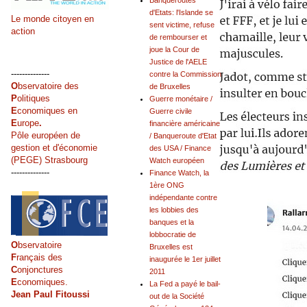
Banqueroutes
d'Etats: l'Islande se
Le monde citoyen en
sent victime, refuse
action
de rembourser et
joue la Cour de
Justice de l'AELE
--------------
contre la Commission
O
bservatoire des
de Bruxelles
P
olitiques
Guerre monétaire /
E
conomiques en
Guerre civile
E
urope
.
financière américaine
Pôle européen de
/ Banqueroute d'Etat
gestion et d'économie
des USA / Finance
(PEGE) Strasbourg
Watch européen
--------------
Finance Watch, la
1ère ONG
indépendante contre
les lobbies des
banques et la
lobbocratie de
O
bservatoire
Bruxelles est
F
rançais des
inaugurée le 1er juillet
C
onjonctures
2011
E
conomiques.
La Fed a payé le bail-
Jean Paul Fitoussi
out de la Société