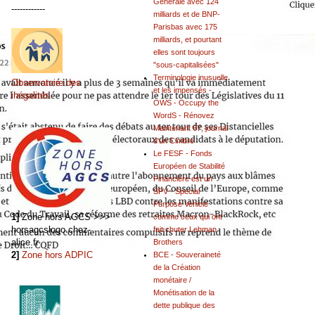
Générale avec 124
------------
milliards et de BNP-
Parisbas avec 175
milliards, et pourtant
elles sont toujours
"sous-capitalisées"
Terminologie inusuelle
Observatoire des
et les impensés -
inégalités
OWS - Occupy the
WordS - Rénovez
Maintenant 67, journal
d'un Cimbre
Le FESF - Fonds
Européen de Stabilité
Financière est un
SPV - Special
Purpose Vehicle
1]
Zone hors AGCS >>>
comme ceux qui ont
horsagcslogo.chez-
fait chuter Lehman
alice.fr
Brothers
2]
Zone hors ADPIC
BCE - Souveraineté
de la Création
monétaire /
Monétisation de la
dette publique des