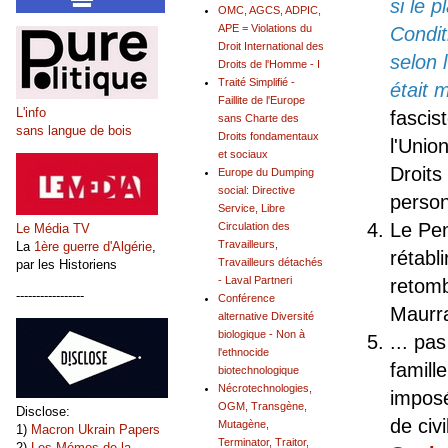
si le
p
OMC, AGCS, ADPIC,
APE = Violations du
Condit
Droit International des
selon 
Droits de l'Homme - I
Traité Simplifié -
était 
Faillite de l'Europe
L'info
fascis
sans Charte des
sans langue de bois
Droits fondamentaux
l'Unio
et sociaux
Droits
Europe du Dumping
social: Directive
person
Service, Libre
Le Pen
Circulation des
Le Média TV
Travailleurs,
La
1ère guerre d'Algérie
,
rétabl
Travailleurs détachés
par les Historiens
- Laval Partneri
retom
-----------------
Conférence
Maurr
alternative Diversité
biologique - Non à
... pa
l'ethnocide
famill
biotechnologique
Nécrotechnologies,
imposé
OGM, Transgène,
Disclose:
de civ
Mutagène,
1)
Macron Ukrain Papers
Terminator, Traitor,
2)
Les Mémos de la