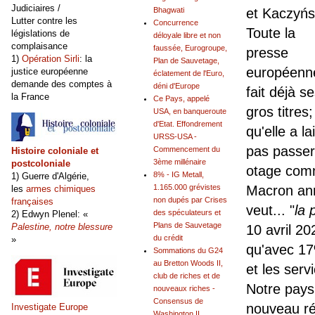
Judiciaires /
et Kaczyńs
Bhagwati
Lutter contre les
Concurrence
Toute la
législations de
déloyale libre et non
complaisance
faussée, Eurogroupe,
presse
1)
Opération Sirli
: la
Plan de Sauvetage,
européenn
justice européenne
éclatement de l'Euro,
demande des comptes à
déni d'Europe
fait déjà s
la France
Ce Pays, appelé
gros titres;
USA, en banqueroute
d'Etat. Effondrement
qu'elle a l
URSS-USA -
pas passer
Commencement du
Histoire coloniale et
3ème millénaire
postcoloniale
otage comm
8% - IG Metall,
1) Guerre d'Algérie,
Macron ann
1.165.000 grévistes
les
armes chimiques
non dupés par Crises
françaises
veut... "
la 
des spéculateurs et
2) Edwyn Plenel: «
Plans de Sauvetage
Palestine, notre blessure
10 avril 20
du crédit
»
qu'avec 17
Sommations du G24
au Bretton Woods II,
et les serv
club de riches et de
Notre pays
nouveaux riches -
Consensus de
nouveau ré
Investigate Europe
Washington II