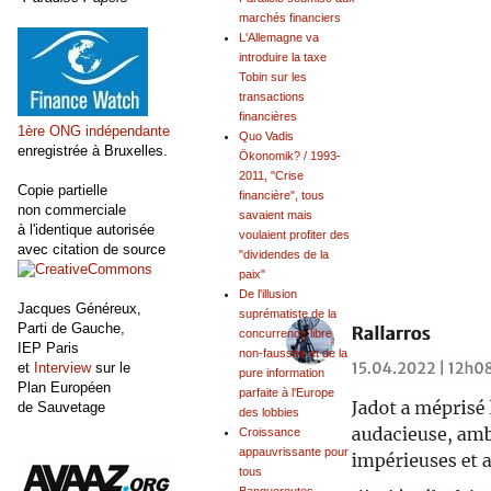
marchés financiers
L'Allemagne va
introduire la taxe
Tobin sur les
transactions
financières
1ère ONG indépendante
Quo Vadis
enregistrée à Bruxelles.
Ökonomik? / 1993-
2011, "Crise
Copie partielle
financière", tous
non commerciale
savaient mais
à l'identique autorisée
voulaient profiter des
avec citation de source
"dividendes de la
paix"
De l'illusion
Jacques Généreux,
suprématiste de la
Parti de Gauche,
concurrence libre
IEP Paris
non-faussée et de la
et
Interview
sur le
pure information
Plan Européen
parfaite à l'Europe
de Sauvetage
des lobbies
Croissance
appauvrissante pour
tous