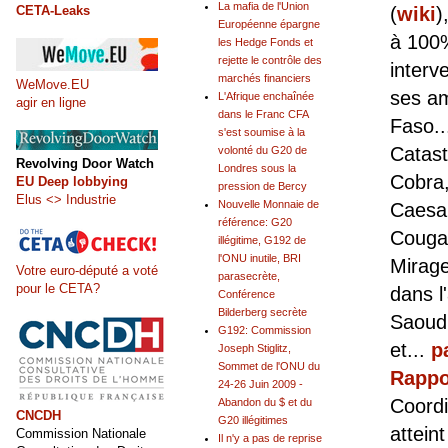
La mafia de l'Union
(
wiki
)
CETA-Leaks
Européenne épargne
à 100%
les Hedge Fonds et
rejette le contrôle des
interv
marchés financiers
WeMove.EU
ses am
L'Afrique enchaînée
agir en ligne
dans le Franc CFA
Faso..
s'est soumise à la
Catast
volonté du G20 de
Revolving Door Watch
Londres sous la
Cobra,
EU Deep lobbying
pression de Bercy
Elus <> Industrie
Nouvelle Monnaie de
Caesar
référence: G20
Cougar
illégitime, G192 de
l'ONU inutile, BRI
Mirag
Votre euro-député a voté
parasecrète,
pour le CETA?
dans 
Conférence
Bilderberg secrète
Saoudi
G192: Commission
et...
p
Joseph Stiglitz,
Sommet de l'ONU du
Rappo
24-26 Juin 2009 -
Coordi
Abandon du $ et du
CNCDH
G20 illégitimes
attein
Commission Nationale
Il n'y a pas de reprise