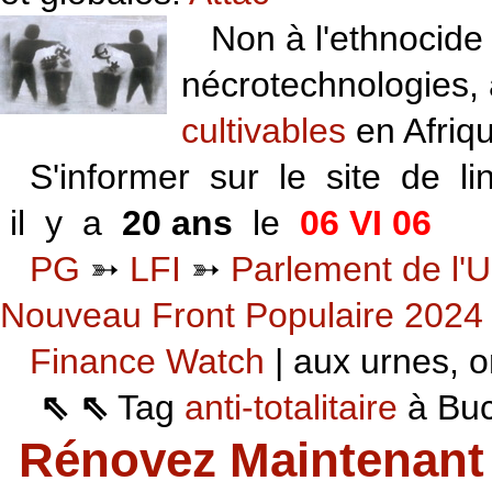
Non à l'ethnocide 
nécrotechnologies,
cultivables
en Afriq
S'informer sur le site de li
il y a
20 ans
le
06 VI 06
PG
➳
LFI
➳
Parlement de l'U
Nouveau Front Populaire 2024
Finance Watch
| aux urnes, on
⇖ ⇖
Tag
anti-totalitaire
à Buca
Rénovez Maintenant 