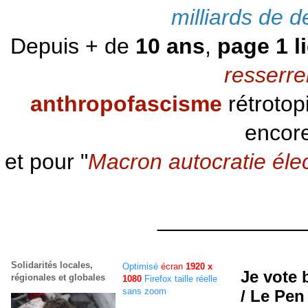
milliards de d
Depuis + de
10 ans
,
page 1 l
resserre
anthropofascisme
rétrotop
encore
et pour "
Macron autocratie éle
____________
Solidarités locales,
Optimisé
écran
1920 x
Je vote 
régionales et globales
1080
Firefox taille réelle
sans zoom
/ Le Pen