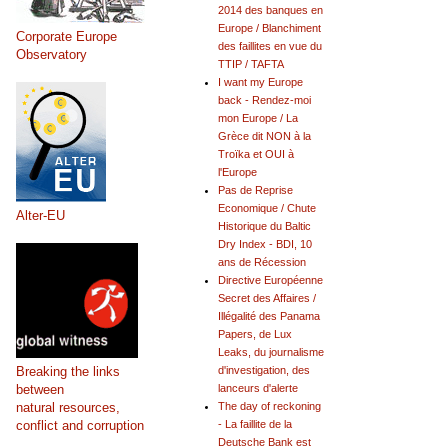
2014 des banques en
Europe / Blanchiment
Corporate Europe
des faillites en vue du
Observatory
TTIP / TAFTA
I want my Europe
back - Rendez-moi
mon Europe / La
Grèce dit NON à la
Troïka et OUI à
l'Europe
Pas de Reprise
Economique / Chute
Alter-EU
Historique du Baltic
Dry Index - BDI, 10
ans de Récession
Directive Européenne
Secret des Affaires /
Illégalité des Panama
Papers, de Lux
Leaks, du journalisme
Breaking the links
d'investigation, des
between
lanceurs d'alerte
natural resources,
The day of reckoning
conflict and corruption
- La faillite de la
Deutsche Bank est