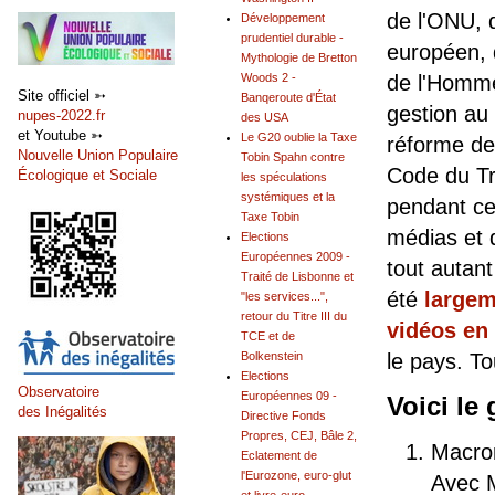
de l'ONU, 
Développement
prudentiel durable -
européen, 
Mythologie de Bretton
de l'Homm
Woods 2 -
Site officiel ➳
Banqeroute d'État
gestion au
nupes-2022.fr
des USA
et Youtube ➳
Le G20 oublie la Taxe
réforme de
Nouvelle Union Populaire
Tobin Spahn contre
Code du Tra
Écologique et Sociale
les spéculations
systémiques et la
pendant ce
Taxe Tobin
médias et d
Elections
Européennes 2009 -
tout autan
Traité de Lisbonne et
été
largem
"les services...",
retour du Titre III du
vidéos en 
TCE et de
le pays. T
Bolkenstein
Elections
Observatoire
Européennes 09 -
Voici le
des Inégalités
Directive Fonds
Propres, CEJ, Bâle 2,
Macron
Eclatement de
l'Eurozone, euro-glut
Avec 