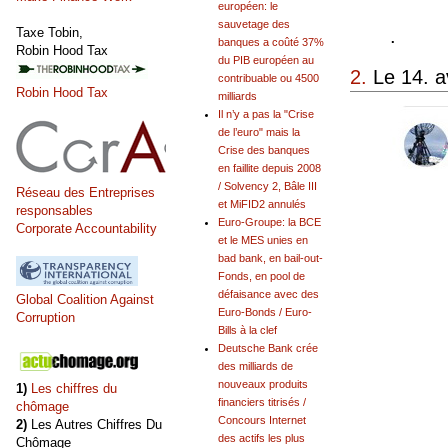
européen: le
sauvetage des
Taxe Tobin,
.
banques a coûté 37%
Robin Hood Tax
du PIB européen au
2.
Le 14. a
contribuable ou 4500
Robin Hood Tax
milliards
Il n’y a pas la "Crise
de l’euro" mais la
Crise des banques
en faillite depuis 2008
/ Solvency 2, Bâle III
Réseau des Entreprises
et MiFID2 annulés
responsables
Euro-Groupe: la BCE
Corporate Accountability
et le MES unies en
bad bank, en bail-out-
Fonds, en pool de
défaisance avec des
Global Coalition Against
Euro-Bonds / Euro-
Corruption
Bills à la clef
Deutsche Bank crée
des milliards de
nouveaux produits
1)
Les chiffres du
financiers titrisés /
chômage
Concours Internet
2)
Les Autres Chiffres Du
des actifs les plus
Chômage