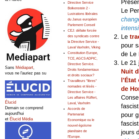
Présen
Directive Service
Bolkenstein 2 -
Le Pen
Lustrations libérales
change
du Janus européen
Parlement Conseil
intens
CEJ: défaite forcée
Le
tra
des syndicats contre
la Directive Service -
pour s
Laval Vaxholm, Viking
de Le 
Constitution Europe,
TCE, AGCS ADPIC,
Le 21 
Directive Service.
Sans
Médiapart
,
Droits fondamentaux
Nuit
d
vous ne l'auriez pas su
et droits sociaux?
l'État
Travailleurs "libres"
nomades et lésés -
de
Hon
Directive Service -
Conse
Les affaires Rüffert,
Élucid
Laval, Vaxholm
fascis
Demain se comprend
Accords de
aujourd'hui
pour ga
Partenariat
et
Élucid Média
Economique ou le
fascis
nouvel égoïsme
jours
planétaire de
l'Europe.