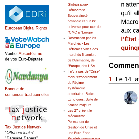
n'atte
Globalisation-
Démocratie-
qu'il 
Souveraineté
Macron
nationale est un kit
universel pour tuer de
European Digital Rights
aux ca
l'OMC à l'Europe
l’État
Destruction par les
Marchés - Les
quinq
Réformes vides des
Vérifier
Absentéisme
marchés financiers
de vos Euro-Députés
de l'Allemagne, de
Comment
l'Europe, des USA
Il n'y a pas de "Crise"
mais l'effondrement
1.
Le 14. a
du Régime
systémique
Banque de
autoritaire - Bulles
semences traditionnelles
Echoïques, Suite de
Krachs majeurs
Les 27 créent le
Mécanisme
Permanent de
Tax Justice Network
Gestion de Crise et
"
Offshore leaks
"
une Euro-Zone
"
Paradise Papers
"
Parallèle soumise aux