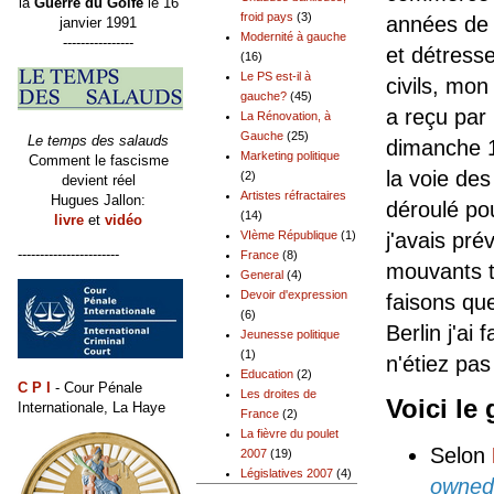
la
Guerre du Golfe
le 16
froid pays
(3)
années de 
janvier 1991
Modernité à gauche
----------------
et détresse
(16)
Le PS est-il à
civils, mo
gauche?
(45)
a reçu par 
La Rénovation, à
Gauche
(25)
Le temps des salauds
dimanche 1
Marketing politique
Comment le fascisme
la voie des
(2)
devient réel
Artistes réfractaires
Hugues Jallon:
déroulé pou
(14)
livre
et
vidéo
VIème République
(1)
j'avais pré
-----------------------
France
(8)
mouvants t
General
(4)
Devoir d'expression
faisons qu
(6)
Berlin j'ai
Jeunesse politique
(1)
n'étiez pas
Education
(2)
C P I
- Cour Pénale
Les droites de
Voici le
Internationale, La Haye
France
(2)
La fièvre du poulet
Selon
2007
(19)
Législatives 2007
(4)
owned 