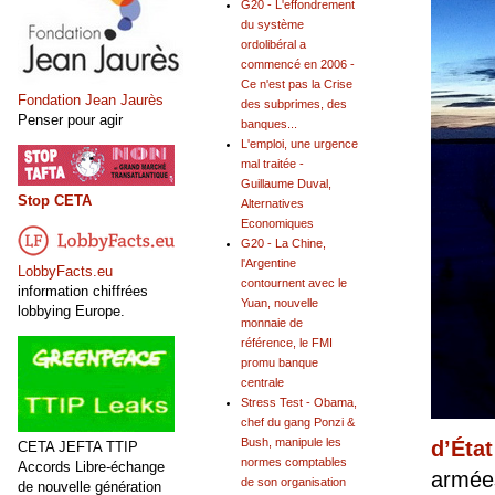
G20 - L'effondrement
du système
ordolibéral a
commencé en 2006 -
Ce n'est pas la Crise
Fondation Jean Jaurès
des subprimes, des
Penser pour agir
banques...
L'emploi, une urgence
mal traitée -
Guillaume Duval,
Stop CETA
Alternatives
Economiques
G20 - La Chine,
l'Argentine
LobbyFacts.eu
contournent avec le
information chiffrées
Yuan, nouvelle
lobbying Europe.
monnaie de
référence, le FMI
promu banque
centrale
Stress Test - Obama,
chef du gang Ponzi &
Bush, manipule les
d’État
CETA JEFTA TTIP
normes comptables
Accords Libre-échange
armées
de son organisation
de nouvelle génération