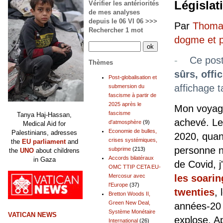
Législat
Vérifier les antériorités
de mes analyses
depuis le 06 VI 06 >>>
Par
Thomas
Rechercher 1 mot
dogme et 
-
Ce post
Thèmes
sûrs, offic
Post-globalisation et
affichage t
submersion du
fascisme à partir de
2025 après le
Mon voyag
fascisme
Tanya Haj-Hassan,
achevé. Le
d'atmosphère
(9)
Medical Aid for
Economie de bulles,
Palestinians, adresses
2020, qua
crises systémiques,
the
EU parliament
and
personne n
subprime
(213)
the
UNO
about childrens
Accords bilatéraux
in Gaza
de Covid, 
OMC TTIP CETA EU-
Mercosur avec
les soarin
l'Europe
(37)
twenties
, 
Bretton Woods II,
Green New Deal,
années-20 
Système Monétaire
VATICAN NEWS
explose. A
International
(26)