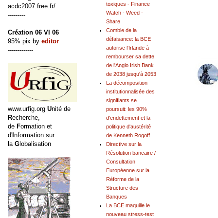
toxiques - Finance
acdc2007.free.fr/
Watch - Weed -
---------
Share
Comble de la
Création 06 VI 06
défaisance: la BCE
95% pix by
editor
autorise l'Irlande à
-------------
rembourser sa dette
de l'Anglo Irish Bank
de 2038 jusqu'à 2053
La décomposition
institutionnalisée des
signifiants se
www.urfig.org
U
nité de
poursuit: les 90%
R
echerche,
d'endettement et la
de
F
ormation et
politique d'austérité
d'
I
nformation sur
de Kenneth Rogoff
la
G
lobalisation
Directive sur la
Résolution bancaire /
Consultation
Européenne sur la
Réforme de la
Structure des
Banques
La BCE maquille le
nouveau stress-test