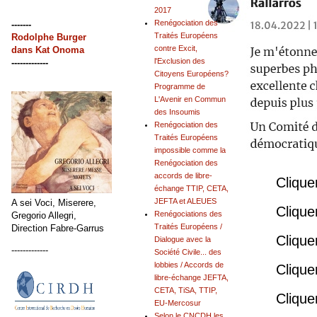
2017
Renégociation des
-------
Traités Européens
Rodolphe Burger
contre Excit,
dans
Kat Onoma
l'Exclusion des
-------------
Citoyens Européens?
Programme de
L'Avenir en Commun
des Insoumis
Renégociation des
Traités Européens
impossible comme la
Renégociation des
accords de libre-
Clique
échange TTIP, CETA,
JEFTA et ALEUES
A sei Voci, Miserere,
Clique
Renégociations des
Gregorio Allegri,
Traités Européens /
Direction Fabre-Garrus
Clique
Dialogue avec la
-------------
Société Civile... des
lobbies / Accords de
Clique
libre-échange JEFTA,
CETA, TiSA, TTIP,
Clique
EU-Mercosur
Selon le CNCDH les