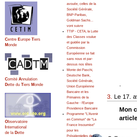
avouée, celles de la
Société Gérérale,
BNP-Paribas,
Goldman Sachs...
vont suivre
TTIP - CETA, la Lutte
des Classes voulue
C
entre
E
urope
T
iers
et guidée par la
M
onde
Commission
Européenne se fait
sans nous et par-
dessus nos têtes
Monte dei Paschi,
Deutsche Bank,
C
omité
A
nnulation
Société Générale,
.
D
ette du
T
iers
M
onde
Union Européenne
Bancaire et les
3.
Le 17. a
Primaires de la
Gauche - l'Europe
Mon c
Providence Bancaire
Programme "L'Avenir
artic
en Commun" de "La
O
bservatoire
France Insoumise"
I
nternational
pour les
de la
D
ette
Présidentielles de