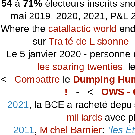
54
à
71%
électeurs inscrits s
mai 2019, 2020, 2021, P&L 2
Where the
catallactic world
ends
sur
Traité de Lisbonne -
Le 5 janvier 2020 - personne 
les soaring twenties
, 
<
Combattre
le
Dumping Hu
!
-
<
OWS - 
2021
, la BCE a racheté depu
milliards
avec p
2011
,
Michel Barnier
:
"
les É