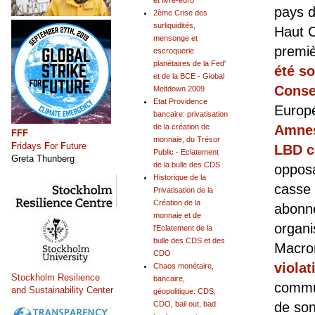
et livre-euro
pays d
2ème Crise des
surliquidités,
Haut 
mensonge et
premi
escroquerie
planétaires de la Fed'
été s
et de la BCE - Global
Conse
Meltdown 2009
Etat Providence
Europé
bancaire: privatisation
Amnes
de la création de
FFF
monnaie, du Trésor
F
ridays
F
or
F
uture
LBD c
Public - Eclatement
Greta Thunberg
de la bulle des CDS
opposa
Historique de la
casse 
Privatisation de la
Création de la
abonne
monnaie et de
organi
l'Eclatement de la
bulle des CDS et des
Macron
CDO
viola
Chaos monétaire,
Stockholm Resilience
bancaire,
commun
and Sustainability Center
géopolitique: CDS,
de son
CDO, bail out, bad