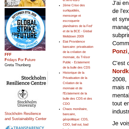
et livre-euro
J'ai e
2ème Crise des
de l'e
surliquidités,
mensonge et
et syn
escroquerie
manage
planétaires de la Fed'
et de la BCE - Global
subpr
Meltdown 2009
Etat Providence
Comme
bancaire: privatisation
Ponzi
de la création de
FFF
monnaie, du Trésor
F
ridays
F
or
F
uture
C'est 
Public - Eclatement
Greta Thunberg
de la bulle des CDS
Nordk
Historique de la
2008,
Privatisation de la
Création de la
mais m
monnaie et de
l'Eclatement de la
menta
bulle des CDS et des
tout e
CDO
Chaos monétaire,
industr
Stockholm Resilience
bancaire,
and Sustainability Center
géopolitique: CDS,
Je voi
CDO, bail out, bad