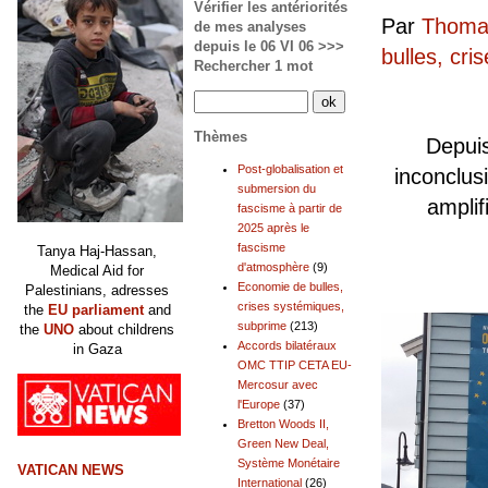
Vérifier les antériorités
Par
Thomas
de mes analyses
depuis le 06 VI 06 >>>
bulles, cr
Rechercher 1 mot
Thèmes
Depui
Post-globalisation et
inconclus
submersion du
amplif
fascisme à partir de
2025 après le
fascisme
Tanya Haj-Hassan,
d'atmosphère
(9)
Medical Aid for
Economie de bulles,
Palestinians, adresses
crises systémiques,
the
EU parliament
and
subprime
(213)
the
UNO
about childrens
Accords bilatéraux
in Gaza
OMC TTIP CETA EU-
Mercosur avec
l'Europe
(37)
Bretton Woods II,
Green New Deal,
Système Monétaire
VATICAN NEWS
International
(26)