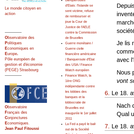
Banqueroutes
Depuis
d'Etats: l'Islande se
Le monde citoyen en
sent victime, refuse
invent
action
de rembourser et
marche
joue la Cour de
Justice de l'AELE
sociét
--------------
contre la Commission
O
bservatoire des
de Bruxelles
Je lis
P
olitiques
Guerre monétaire /
E
conomiques en
Guerre civile
commen
E
urope
.
financière américaine
avec l
Pôle européen de
/ Banqueroute d'Etat
gestion et d'économie
des USA / Finance
(PEGE) Strasbourg
Watch européen
Nous p
--------------
Finance Watch, la
vont s
1ère ONG
indépendante contre
6.
Le 18. a
les lobbies des
banques et la
lobbocratie de
Nach 
O
bservatoire
Bruxelles est
F
rançais des
Qual u
inaugurée le 1er juillet
C
onjonctures
2011
E
conomiques.
La Fed a payé le bail-
7.
Le 18. a
Jean Paul Fitoussi
out de la Société