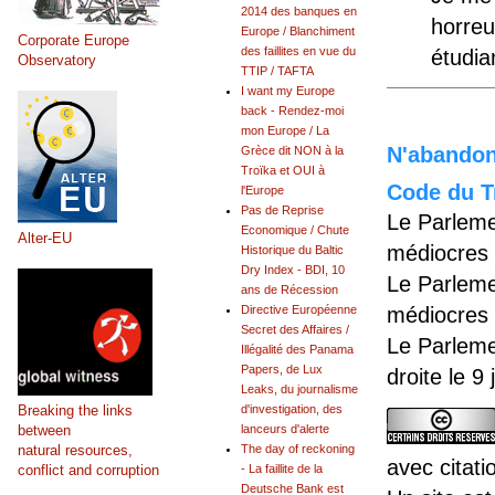
2014 des banques en
horreu
Europe / Blanchiment
Corporate Europe
des faillites en vue du
étudia
Observatory
TTIP / TAFTA
I want my Europe
back - Rendez-moi
mon Europe / La
N'abandonn
Grèce dit NON à la
Troïka et OUI à
Code du Tr
l'Europe
Pas de Reprise
Le Parleme
Economique / Chute
Alter-EU
médiocres 
Historique du Baltic
Dry Index - BDI, 10
Le Parleme
ans de Récession
Directive Européenne
médiocres 
Secret des Affaires /
Le Parleme
Illégalité des Panama
Papers, de Lux
droite le 9
Leaks, du journalisme
Breaking the links
d'investigation, des
between
lanceurs d'alerte
natural resources,
The day of reckoning
avec citati
conflict and corruption
- La faillite de la
Deutsche Bank est