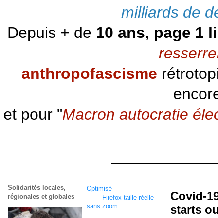
milliards de d
Depuis + de
10 ans
,
page 1 l
resserre
anthropofascisme
rétrotop
encore
et pour "
Macron autocratie éle
____________
Solidarités locales,
Optimisé
écran
1920 x
Covid-19
régionales et globales
1080
Firefox taille réelle
sans zoom
starts ou