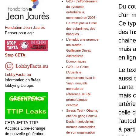
G20 - L'effondrement
Du cou
du système
ordolibéral a
d'un 
commencé en 2006 -
Ce typ
Ce n'est pas la Crise
Fondation Jean Jaurès
des subprimes, des
des In
Penser pour agir
banques...
chaine
L'emploi, une urgence
mal traitée -
mais a
Guillaume Duval,
Stop CETA
Alternatives
en lig
Economiques
G20 - La Chine,
Le tex
l'Argentine
LobbyFacts.eu
aussi 
contournent avec le
information chiffrées
Yuan, nouvelle
lobbying Europe.
Lanta 
monnaie de
mais c
référence, le FMI
promu banque
artéri
centrale
Stress Test - Obama,
celle 
chef du gang Ponzi &
l'auto
Bush, manipule les
CETA JEFTA TTIP
normes comptables
Accords Libre-échange
à part
de son organisation
de nouvelle génération