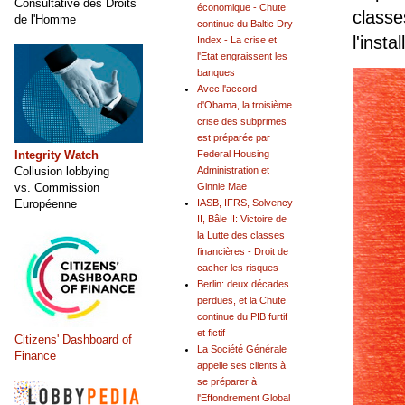
Consultative des Droits
économique - Chute
classe
de l'Homme
continue du Baltic Dry
l'insta
Index - La crise et
l'Etat engraissent les
banques
Avec l'accord
d'Obama, la troisième
crise des subprimes
est préparée par
Integrity Watch
Federal Housing
Collusion lobbying
Administration et
vs. Commission
Ginnie Mae
Européenne
IASB, IFRS, Solvency
II, Bâle II: Victoire de
la Lutte des classes
financières - Droit de
cacher les risques
Berlin: deux décades
perdues, et la Chute
continue du PIB furtif
et fictif
Citizens' Dashboard of
La Société Générale
Finance
appelle ses clients à
se préparer à
l'Effondrement Global