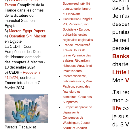
Superweed, stérilité
Terreur
Complicité de la
avoir f
contractuelle, brevet
France dans les crimes
sur le vivant
Je n'a
de la dictature du
Contribution Congrès
maréchal Sissi en
descen
PS, Rénova(c)tion
Egypte
Socialiste - Europe,
3)
Macron Egypt Papers
puniti
solidarités locales,
4)
Opération Sirli Macron
Je ne 
régionales et globales
en Egypte
France Productivité
La CEDH - Cour
pensée
Travail Jours de
Européenne des Droits
Bank
grève Pyramide des
de l'Homme demande
salaires Répartition
des comptes à Macron -
charte
richesses Attractivité
10 décembre 2024
Investisseurs
Little
5)
CEDH
-
Requête n°
Interventionisme,
4125/24
, contre la
Mon
V
nationalisations, Plan
France introduite le 7
Paulson, scandales
février 2024
J'ai r
financiers et
bancaires, Crise des
mon 
Subprimes
life
>
Europe: incapable de
dépasser le
je sui
Consensus de
Washington, Joseph
du 3 V
Paradis Fiscaux et
Stiglitz et Jagdish