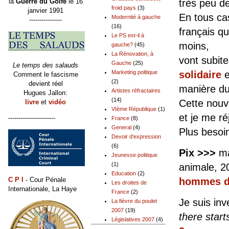
très peu d
la
Guerre du Golfe
le 16
froid pays
(3)
janvier 1991
En tous ca
Modernité à gauche
----------------
(16)
français qu
Le PS est-il à
moins,
gauche?
(45)
La Rénovation, à
vont subit
Gauche
(25)
Le temps des salauds
solidaire
e
Marketing politique
Comment le fascisme
(2)
devient réel
manière dur
Artistes réfractaires
Hugues Jallon:
(14)
Cette nouv
livre
et
vidéo
VIème République
(1)
et je me ré
-----------------------
France
(8)
General
(4)
Plus besoin
Devoir d'expression
(6)
Pix >>>
ma
Jeunesse politique
(1)
animale
Education
(2)
C P I
- Cour Pénale
hommes da
Les droites de
Internationale, La Haye
France
(2)
Je suis inv
La fièvre du poulet
2007
(19)
there starts
Législatives 2007
(4)