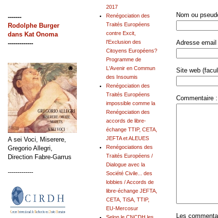
2017
Nom ou pseudo
Renégociation des
-------
Traités Européens
Rodolphe Burger
contre Excit,
dans
Kat Onoma
Adresse email 
l'Exclusion des
-------------
Citoyens Européens?
Programme de
L'Avenir en Commun
Site web (facult
des Insoumis
Renégociation des
Traités Européens
Commentaire :
impossible comme la
Renégociation des
accords de libre-
échange TTIP, CETA,
JEFTA et ALEUES
A sei Voci, Miserere,
Renégociations des
Gregorio Allegri,
Traités Européens /
Direction Fabre-Garrus
Dialogue avec la
-------------
Société Civile... des
lobbies / Accords de
libre-échange JEFTA,
CETA, TiSA, TTIP,
EU-Mercosur
Les commentair
Selon le CNCDH les