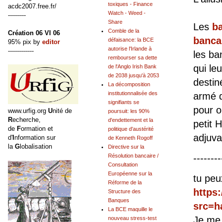
toxiques - Finance
acdc2007.free.fr/
Watch - Weed -
---------
Share
Les
b
Comble de la
Création 06 VI 06
banca
défaisance: la BCE
95% pix by
editor
autorise l'Irlande à
-------------
les ba
rembourser sa dette
qui le
de l'Anglo Irish Bank
de 2038 jusqu'à 2053
destin
La décomposition
institutionnalisée des
armé d
signifiants se
pour o
www.urfig.org
U
nité de
poursuit: les 90%
R
echerche,
d'endettement et la
petit
H
de
F
ormation et
politique d'austérité
adjuva
d'
I
nformation sur
de Kenneth Rogoff
la
G
lobalisation
Directive sur la
--------
Résolution bancaire /
Consultation
Européenne sur la
tu peu
Réforme de la
https
Structure des
Banques
src=h
La BCE maquille le
Je me s
nouveau stress-test