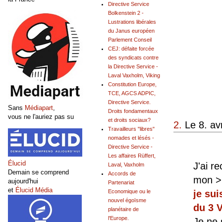
Directive Service
Bolkenstein 2 -
Lustrations libérales
du Janus européen
Parlement Conseil
CEJ: défaite forcée
des syndicats contre
la Directive Service -
Laval Vaxholm, Viking
Constitution Europe,
TCE, AGCS ADPIC,
Directive Service.
Sans
Médiapart
,
Droits fondamentaux
vous ne l'auriez pas su
et droits sociaux?
2.
Le 8. av
Travailleurs "libres"
nomades et lésés -
Directive Service -
Les affaires Rüffert,
Élucid
J'ai r
Laval, Vaxholm
Demain se comprend
Accords de
mon >>
aujourd'hui
Partenariat
et
Élucid Média
Economique ou le
je sui
nouvel égoïsme
du 3 V
planétaire de
l'Europe.
Je ne 