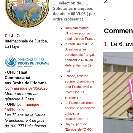
2
.
.....sélection de......
Solidarités manquées
depuis le 06 VI 06 ( par
.
ordre croissant )
Nouveau Manuel
Comment
d'Histoire pour se
C I J
- Cour
sentir bien en France
Internationale de Justice,
1.
Le 6. av
Putsch UMP/UDF à
La Haye
Strasbourg: les
eurodéputés français
annulent le NON du
Référendum du 29
mai
- ONU /
Haut
France, arriérée
Commissariat
sociale, championne
aux Droits de l'Homme
pour Productivité et
Communiqué 07/05/2025
Investisseurs
Mettre un terme au
étrangers - I
génocide à Gaza
La France, arriérée
-
ONU
Communiqué
sociale, le paradigme
15/05/2025
chinois, la
Les 75 ans de la Nakba,
relocalisation - II
le déplacement de plus
Hayek, père de
de 700.000 Palestiniens
l'Europe, de l'OMC,