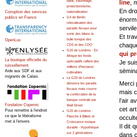
bank, sauvetage,
line
, 
protectionnisme,
En droi
Corruption des services
nationalisation
publics en France
G4 de Berlin:
énormé
relocalisation des
servil
paradis fiscaux pour
sortir des bilans la
Et tra
bulle toxique des
OpenLux
chaqu
CDS et des CDO
G20 de Londres - En
qui pr
Afrique les fonds
La boutique officielle du
Je sui
spéculatifs raflent des
ruissellement
millions d'hectares
sémina
Aide aux SDF et aux
cultivables
migrants de Calais.
Le G20 de Londres
Merci 
dénonce les paradis
fiscaux mais couvre
mais 
la confiscation de la
l'air 
banque centrale par
Fondation Copernic
Wall Street
cet art
Pour remettre à l'endroit
G20 de Londres -
ce que le libéralisme
Planche à Billets et
occult
met à l'envers
Croissance toxique
Il dit
durable - Hypothèque
sur 2 générations
dans c