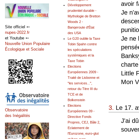
avoir f
Développement
prudentiel durable -
Je n'a
Mythologie de Bretton
descen
Woods 2 -
Site officiel ➳
Banqeroute d'État
punitio
nupes-2022.fr
des USA
Je ne 
et Youtube ➳
Le G20 oublie la Taxe
Nouvelle Union Populaire
Tobin Spahn contre
pensée
Écologique et Sociale
les spéculations
Banksy
systémiques et la
Taxe Tobin
charte
Elections
Little
Européennes 2009 -
Traité de Lisbonne et
Mon Vo
"les services...",
retour du Titre III du
TCE et de
Bolkenstein
Elections
3.
Le 17. a
Observatoire
Européennes 09 -
des Inégalités
Directive Fonds
J'ai d
Propres, CEJ, Bâle 2,
souve
Eclatement de
l'Eurozone, euro-glut