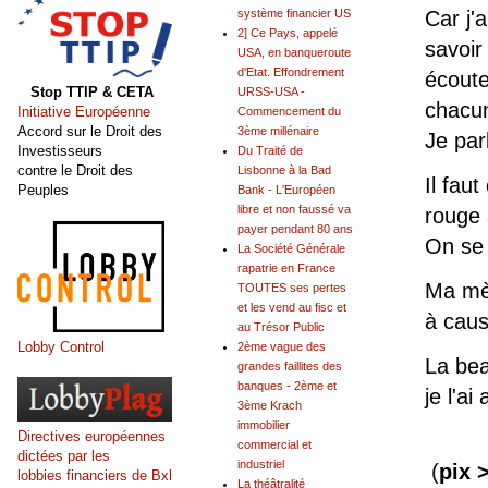
Car j'
système financier US
2] Ce Pays, appelé
savoir
USA, en banqueroute
d'Etat. Effondrement
écoute
Stop TTIP & CETA
URSS-USA -
chacu
Initiative Européenne
Commencement du
Accord sur le Droit des
3ème millénaire
Je par
Investisseurs
Du Traité de
contre le Droit des
Lisbonne à la Bad
Il fau
Peuples
Bank - L'Européen
libre et non faussé va
rouge 
payer pendant 80 ans
On se 
La Société Générale
rapatrie en France
Ma mè
TOUTES ses pertes
et les vend au fisc et
à caus
au Trésor Public
Lobby Control
2ème vague des
La be
grandes faillites des
banques - 2ème et
je l'a
3ème Krach
immobilier
Directives européennes
commercial et
dictées par les
industriel
(
pix 
lobbies financiers de Bxl
La théâtralité