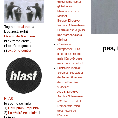
du dumping humain
global avant
l'illusionniste Jean
Monnet
Europe: Directive
Service Bolkenstein -
Tag anti-
totalitaire
à
Le travail est toujours
Bucarest, (wiki)
une marchandise à
Devoir de Mémoire
Le 
éliminer
ni extrême-droite,
Constitution
ni extrême-gauche,
pas, i
européenne - Pas
ni
extrême-centre
d'eurogouvernance
mais l'Euro-Groupe
au service de la BCE
Lustration libérale:
Services Sociaux et
de Santé réintégrés
dans la Directive
"Service"
AGCS, Directive
Service Bolkenstein
BLAST
,
n°2 - Nécrose de la
le souffle de l'info
Démocratie, mise
1)
Corruption, impunité
sous tutelle de
2)
La réalité coloniale
de
l'Europe
la France