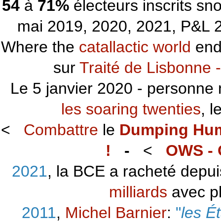
54
à
71%
électeurs inscrits s
mai 2019, 2020, 2021, P&L 2
Where the
catallactic world
ends
sur
Traité de Lisbonne -
Le 5 janvier 2020 - personne 
les soaring twenties
, 
<
Combattre
le
Dumping Hu
!
-
<
OWS - 
2021
, la BCE a racheté depu
milliards
avec p
2011
,
Michel Barnier
:
"
les É