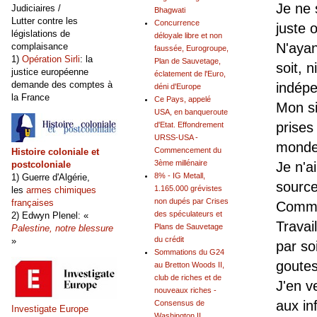
Je ne 
Judiciaires /
Bhagwati
Lutter contre les
Concurrence
juste 
législations de
déloyale libre et non
N'ayan
complaisance
faussée, Eurogroupe,
1)
Opération Sirli
: la
Plan de Sauvetage,
soit, n
justice européenne
éclatement de l'Euro,
demande des comptes à
indépe
déni d'Europe
la France
Ce Pays, appelé
Mon si
USA, en banqueroute
prises
d'Etat. Effondrement
URSS-USA -
monde.
Commencement du
Histoire coloniale et
3ème millénaire
postcoloniale
Je n'a
8% - IG Metall,
1) Guerre d'Algérie,
source
1.165.000 grévistes
les
armes chimiques
non dupés par Crises
françaises
Commis
des spéculateurs et
2) Edwyn Plenel: «
Travai
Plans de Sauvetage
Palestine, notre blessure
du crédit
»
par so
Sommations du G24
goutes
au Bretton Woods II,
club de riches et de
J'en v
nouveaux riches -
aux in
Consensus de
Investigate Europe
Washington II