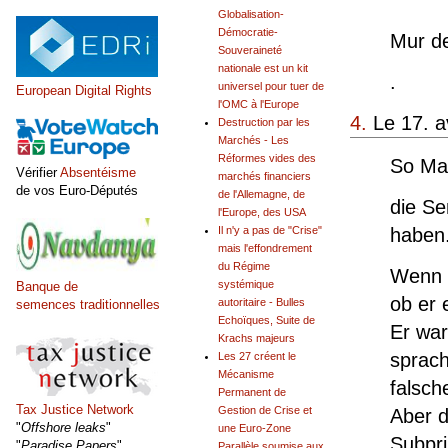
de ma
Globalisation-
Démocratie-
Mur de
Souveraineté
nationale est un kit
.
universel pour tuer de
European Digital Rights
l'OMC à l'Europe
4.
Le 17. a
Destruction par les
Marchés - Les
Réformes vides des
So Mar
Vérifier
Absentéisme
marchés financiers
de vos Euro-Députés
de l'Allemagne, de
die Se
l'Europe, des USA
haben
Il n'y a pas de "Crise"
mais l'effondrement
du Régime
Wenn m
systémique
Banque de
ob er 
autoritaire - Bulles
semences traditionnelles
Echoïques, Suite de
Er war
Krachs majeurs
sprach
Les 27 créent le
Mécanisme
falsch
Permanent de
Tax Justice Network
Gestion de Crise et
Aber d
"
Offshore leaks
"
une Euro-Zone
Subpri
"
Paradise Papers
"
Parallèle soumise aux