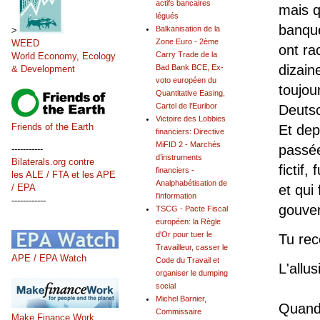
actifs bancaires
mais q
légués
banque
Balkanisation de la
>
Zone Euro - 2ème
WEED
ont ra
Carry Trade de la
World Economy, Ecology
dizain
Bad Bank BCE, Ex-
& Development
voto européen du
toujou
Quantitative Easing,
Cartel de l'Euribor
Deutsc
Victoire des Lobbies
Friends of the Earth
Et dep
financiers: Directive
MiFID 2 - Marchés
passée
-----------
d’instruments
Bilaterals.org contre
fictif, 
financiers -
les ALE / FTA et les APE
Analphabétisation de
et qui
/ EPA
l'information
------------
gouver
TSCG - Pacte Fiscal
européen: la Règle
d'Or pour tuer le
Tu rec
Travailleur, casser le
APE / EPA Watch
Code du Travail et
L'allu
organiser le dumping
social
Michel Barnier,
Quand 
Commissaire
Make Finance Work