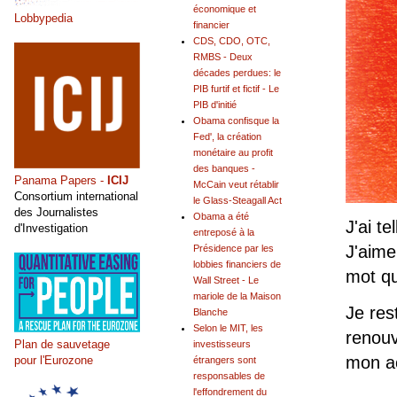
économique et
Lobbypedia
financier
CDS, CDO, OTC,
RMBS - Deux
décades perdues: le
PIB furtif et fictif - Le
PIB d'initié
Obama confisque la
Fed', la création
monétaire au profit
des banques -
Panama Papers -
ICIJ
McCain veut rétablir
Consortium international
le Glass-Steagall Act
des Journalistes
Obama a été
J'ai t
d'Investigation
entreposé à la
J'aime
Présidence par les
lobbies financiers de
mot qu
Wall Street - Le
mariole de la Maison
Je res
Blanche
Selon le MIT, les
renouv
Plan de sauvetage
investisseurs
mon ac
pour l'Eurozone
étrangers sont
responsables de
l'effondrement du