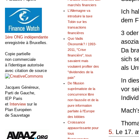
marchés financiers
Ich ha
L'Allemagne va
introduire la taxe
dem Fa
Tobin sur les
transactions
3 oder
financières
1ère ONG indépendante
Quo Vadis
asozia
enregistrée à Bruxelles.
Ökonomik? / 1993-
Da bra
2011, "Crise
Copie partielle
financière", tous
sich s
non commerciale
savaient mais
à l'identique autorisée
als Un
voulaient profiter des
avec citation de source
"dividendes de la
paix"
In die
De l'illusion
Jacques Généreux,
vor se
suprématiste de la
Parti de Gauche,
concurrence libre
Indivi
IEP Paris
non-faussée et de la
et
Interview
sur le
pure information
Mach's
Plan Européen
parfaite à l'Europe
de Sauvetage
des lobbies
Thom
Croissance
appauvrissante pour
5.
Le 17. a
tous