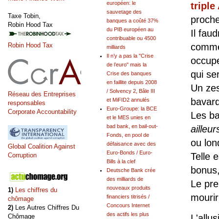
européen: le
tripl
sauvetage des
Taxe Tobin,
proche
banques a coûté 37%
Robin Hood Tax
du PIB européen au
Il fau
contribuable ou 4500
Robin Hood Tax
comme 
milliards
Il n’y a pas la "Crise
occup
de l’euro" mais la
qui se
Crise des banques
en faillite depuis 2008
Un zes
/ Solvency 2, Bâle III
Réseau des Entreprises
bavard
et MiFID2 annulés
responsables
Euro-Groupe: la BCE
Corporate Accountability
Les ba
et le MES unies en
bad bank, en bail-out-
ailleur
Fonds, en pool de
ou lon
défaisance avec des
Global Coalition Against
Euro-Bonds / Euro-
Telle 
Corruption
Bills à la clef
bonus,
Deutsche Bank crée
des milliards de
Le pre
nouveaux produits
1)
Les chiffres du
mourir
financiers titrisés /
chômage
Concours Internet
2)
Les Autres Chiffres Du
des actifs les plus
Chômage
L'allu