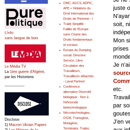
OMC, AGCS, ADPIC,
juste 
APE = Violations du
Droit International des
N'ayan
Droits de l'Homme - I
soit, n
Traité Simplifié -
Faillite de l'Europe
indépe
L'info
sans Charte des
sans langue de bois
Mon si
Droits fondamentaux
et sociaux
prises
Europe du Dumping
social: Directive
monde
Service, Libre
Je n'ai
Circulation des
Le Média TV
Travailleurs,
La
1ère guerre d'Algérie
,
source
Travailleurs détachés
par les Historiens
Commi
- Laval Partneri
-----------------
Conférence
etc.
alternative Diversité
Travai
biologique - Non à
l'ethnocide
par so
biotechnologique
goutes
Nécrotechnologies,
OGM, Transgène,
Disclose:
J'en v
Mutagène,
1)
Macron Ukrain Papers
Terminator, Traitor,
aux in
2)
Les Mémos de la