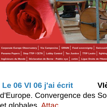
Corporate Europe Observatory
Via Campesina
GRAIN
Food sovereignty
Swissaid
Panama Papers
Stop TTIP / CETA
Lobby Control
Tax Justice
TTIP Leaks
fighti
Ingénieurs du Monde
Déclaration de Berne : Public eye
cetim
Ligue Droits de l'Ho
Le 06 VI 06 j'ai écrit
>>>
VI
d'Europe. Convergence des Solid
et globales.
Attac