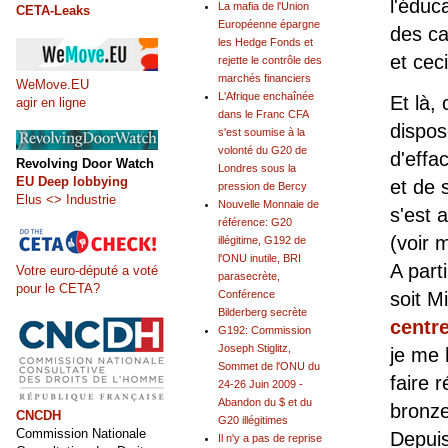
l'éduc
La mafia de l'Union
CETA-Leaks
Européenne épargne
des ca
les Hedge Fonds et
et cec
rejette le contrôle des
marchés financiers
WeMove.EU
L'Afrique enchaînée
Et là,
agir en ligne
dans le Franc CFA
dispos
s'est soumise à la
volonté du G20 de
d'effa
Revolving Door Watch
Londres sous la
EU Deep lobbying
et de 
pression de Bercy
Elus <> Industrie
Nouvelle Monnaie de
s'est 
référence: G20
(voir 
illégitime, G192 de
l'ONU inutile, BRI
A part
Votre euro-député a voté
parasecrète,
pour le CETA?
Conférence
soit 
Bilderberg secrète
centr
G192: Commission
Joseph Stiglitz,
je me 
Sommet de l'ONU du
faire 
24-26 Juin 2009 -
Abandon du $ et du
bronze
CNCDH
G20 illégitimes
Commission Nationale
Depuis
Il n'y a pas de reprise