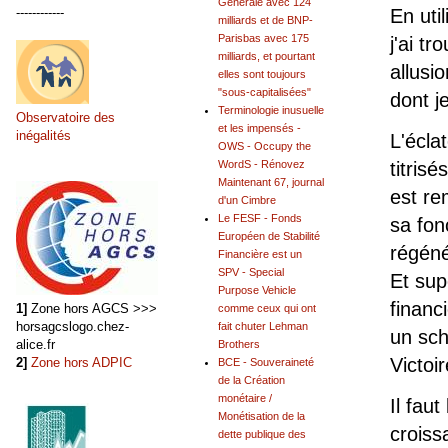
Générale avec 124
En uti
------------
milliards et de BNP-
Parisbas avec 175
j'ai t
milliards, et pourtant
allusi
elles sont toujours
"sous-capitalisées"
dont j
Terminologie inusuelle
Observatoire des
et les impensés -
inégalités
L'écla
OWS - Occupy the
WordS - Rénovez
titris
Maintenant 67, journal
est re
d'un Cimbre
Le FESF - Fonds
sa fon
Européen de Stabilité
régéné
Financière est un
SPV - Special
Et sup
Purpose Vehicle
financ
1]
Zone hors AGCS >>>
comme ceux qui ont
horsagcslogo.chez-
fait chuter Lehman
un sch
alice.fr
Brothers
Victoi
2]
Zone hors ADPIC
BCE - Souveraineté
de la Création
monétaire /
Il fau
Monétisation de la
crois
dette publique des