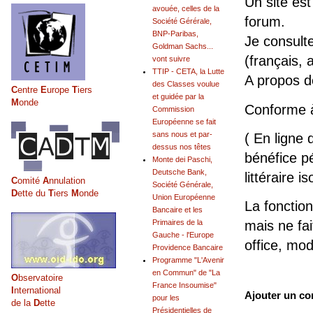
Un site est
avouée, celles de la
forum.
Société Gérérale,
BNP-Paribas,
Je consult
Goldman Sachs...
(français, 
vont suivre
TTIP - CETA, la Lutte
A propos 
des Classes voulue
C
entre
E
urope
T
iers
et guidée par la
M
onde
Conforme 
Commission
Européenne se fait
sans nous et par-
( En ligne 
dessus nos têtes
bénéfice pé
Monte dei Paschi,
Deutsche Bank,
littéraire is
C
omité
A
nnulation
Société Générale,
D
ette du
T
iers
M
onde
Union Européenne
La fonction
Bancaire et les
mais ne fai
Primaires de la
Gauche - l'Europe
office, mo
Providence Bancaire
Programme "L'Avenir
en Commun" de "La
O
bservatoire
France Insoumise"
I
nternational
Ajouter un c
pour les
de la
D
ette
Présidentielles de