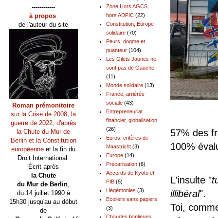
------------
Zone Hors AGCS,
à propos
hors ADPIC
(22)
de l'auteur du site
Constitution, Europe
solidaire
(70)
Peurs, dogme et
puanteur
(104)
Les Gilets Jaunes ne
sont pas de Gauche
(11)
Monde solidaire
(13)
France, arriérée
sociale
(43)
Roman prémonitoire
Entrepreneuriat
sur la Crise de 2008, la
financier, globalisation
guerre de 2022, d'après
(26)
57% des fr
la Chute du Mur de
Euros, critères de
Berlin et la Constitution
100% évalue
Maastricht
(3)
européenne
et la fin du
Europe
(14)
Droit International.
Précarisation
(6)
Écrit après
Accords de Kyoto et
la Chute
L'insulte "
t
PIB
(5)
du Mur de Berlin
,
Hégémonies
(3)
illibéral
".
du 14 juillet 1990 à
Ecoliers sans papiers
15h30 jusqu'au au début
Toi, comme
(3)
de
Chaudes banlieues,