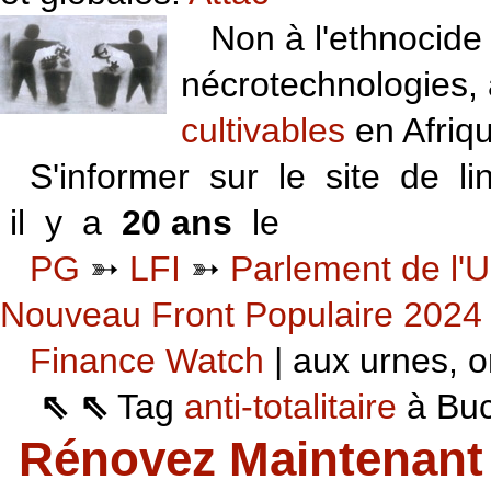
Non à l'ethnocide 
nécrotechnologies,
cultivables
en Afriq
S'informer sur le site de li
il y a
20 ans
le
06 VI 06
PG
➳
LFI
➳
Parlement de l'U
Nouveau Front Populaire 2024
Finance Watch
| aux urnes, on
⇖ ⇖
Tag
anti-totalitaire
à Buca
Rénovez Maintenant 