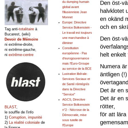
Den öst-väs
du dumping humain
global avant
halvklotet 
l'illusionniste Jean
Monnet
en okänd m
Europe: Directive
och en skrä
Service Bolkenstein -
Tag anti-
totalitaire
à
Le travail est toujours
Bucarest, (wiki)
Den öst-vä
une marchandise à
Devoir de Mémoire
éliminer
ni extrême-droite,
överfalangs
Constitution
ni extrême-gauche,
helt enkelt 
européenne - Pas
ni
extrême-centre
d'eurogouvernance
mais l'Euro-Groupe
Numera är 
au service de la BCE
äntligen (!
Lustration libérale:
Services Sociaux et
övertagand
de Santé réintégrés
Det är en s
dans la Directive
"Service"
Det är en s
AGCS, Directive
Service Bolkenstein
rötter,
BLAST
,
n°2 - Nécrose de la
le souffle de l'info
för att lär
Démocratie, mise
1)
Corruption, impunité
sous tutelle de
gemensamm
2)
La réalité coloniale
de
l'Europe
la France