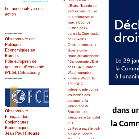
Banqueroutes
d'Etats: l'Islande se
Le monde citoyen en
sent victime, refuse
action
de rembourser et
joue la Cour de
Justice de l'AELE
--------------
contre la Commission
O
bservatoire des
de Bruxelles
P
olitiques
Guerre monétaire /
E
conomiques en
Guerre civile
E
urope
.
financière américaine
Pôle européen de
/ Banqueroute d'Etat
gestion et d'économie
des USA / Finance
(PEGE) Strasbourg
Watch européen
--------------
Finance Watch, la
1ère ONG
indépendante contre
les lobbies des
banques et la
lobbocratie de
dans un
O
bservatoire
Bruxelles est
F
rançais des
inaugurée le 1er juillet
la Comm
C
onjonctures
2011
E
conomiques.
La Fed a payé le bail-
Jean Paul Fitoussi
out de la Société