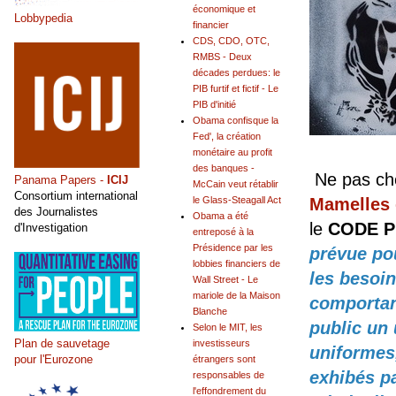
économique et
Lobbypedia
financier
CDS, CDO, OTC,
RMBS - Deux
décades perdues: le
PIB furtif et fictif - Le
PIB d'initié
Obama confisque la
Fed', la création
monétaire au profit
des banques -
Ne pas che
Panama Papers -
ICIJ
McCain veut rétablir
Consortium international
Mamelles 
le Glass-Steagall Act
des Journalistes
Obama a été
le
CODE P
d'Investigation
entreposé à la
Présidence par les
prévue pou
lobbies financiers de
les besoin
Wall Street - Le
mariole de la Maison
comportant
Blanche
public un
Selon le MIT, les
Plan de sauvetage
investisseurs
uniformes,
pour l'Eurozone
étrangers sont
exhibés p
responsables de
l'effondrement du