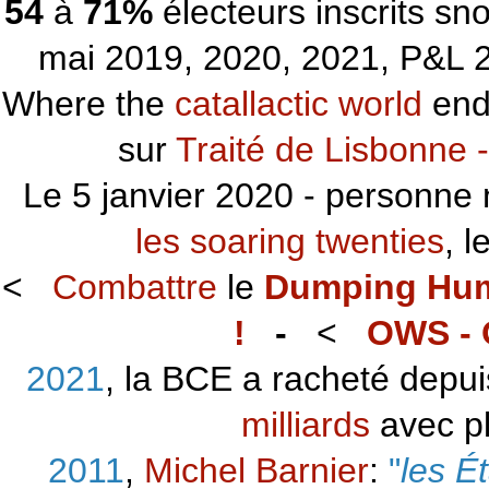
54
à
71%
électeurs inscrits s
mai 2019, 2020, 2021, P&L 2
Where the
catallactic world
ends
sur
Traité de Lisbonne -
Le 5 janvier 2020 - personne 
les soaring twenties
, 
<
Combattre
le
Dumping Hu
!
-
<
OWS - 
2021
, la BCE a racheté depu
milliards
avec p
2011
,
Michel Barnier
:
"
les É