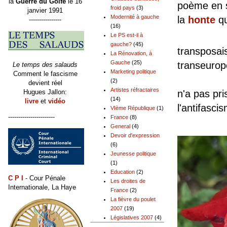
la
Guerre du Golfe
le 16
poème en s
froid pays
(3)
janvier 1991
Modernité à gauche
la
honte
qu
----------------
(16)
Mais l
Le PS est-il à
gauche?
(45)
transposais
La Rénovation, à
Gauche
(25)
transeur
Le temps des salauds
Marketing politique
Comment le fascisme
Depuis 
(2)
devient réel
Artistes réfractaires
Hugues Jallon:
n'a pas pri
(14)
livre
et
vidéo
l'antifasci
VIème République
(1)
-----------------------
France
(8)
General
(4)
Devoir d'expression
(6)
Jeunesse politique
(1)
Education
(2)
C P I
- Cour Pénale
Les droites de
Internationale, La Haye
France
(2)
La fièvre du poulet
2007
(19)
Législatives 2007
(4)