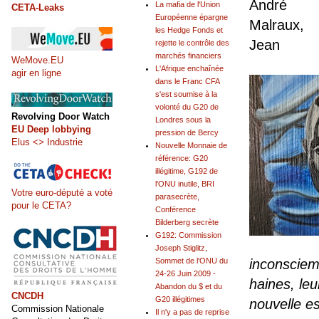
André
La mafia de l'Union
CETA-Leaks
Européenne épargne
Malraux,
les Hedge Fonds et
Jean
rejette le contrôle des
marchés financiers
WeMove.EU
L'Afrique enchaînée
agir en ligne
dans le Franc CFA
s'est soumise à la
volonté du G20 de
Revolving Door Watch
Londres sous la
EU Deep lobbying
pression de Bercy
Elus <> Industrie
Nouvelle Monnaie de
référence: G20
illégitime, G192 de
l'ONU inutile, BRI
Votre euro-député a voté
parasecrète,
pour le CETA?
Conférence
Bilderberg secrète
G192: Commission
Joseph Stiglitz,
inconsciem
Sommet de l'ONU du
24-26 Juin 2009 -
haines, leu
Abandon du $ et du
CNCDH
G20 illégitimes
nouvelle es
Commission Nationale
Il n'y a pas de reprise