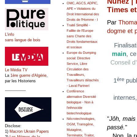
Nuñez | 
OMC, AGCS, ADPIC,
Times et
APE = Violations du
Droit International des
Droits de l'Homme - I
Par
Thomas
Traité Simplifié -
dogme et 
Faillite de l'Europe
L'info
sans Charte des
sans langue de bois
Droits fondamentaux
Finalisa
et sociaux
main
, ce
Europe du Dumping
social: Directive
Conseil d
Service, Libre
Circulation des
Le Média TV
Travailleurs,
La
1ère guerre d'Algérie
,
ère
1
publ
Travailleurs détachés
par les Historiens
- Laval Partneri
-----------------
Conférence
internes
alternative Diversité
biologique - Non à
l'ethnocide
biotechnologique
"
Jôh, mais
Nécrotechnologies,
OGM, Transgène,
Disclose:
passé.
"
Mutagène,
1)
Macron Ukrain Papers
Non, la ré
Terminator, Traitor,
2)
Les Mémos de la