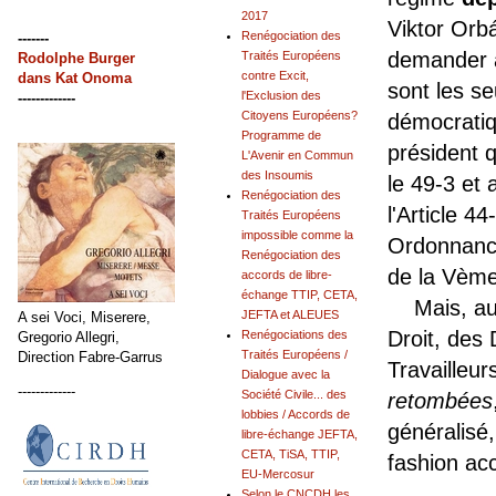
2017
Viktor Orb
Renégociation des
-------
demander a
Traités Européens
Rodolphe Burger
contre Excit,
dans
Kat Onoma
sont les s
l'Exclusion des
-------------
Citoyens Européens?
démocratiq
Programme de
président 
L'Avenir en Commun
des Insoumis
le 49-3 et 
Renégociation des
l'Article 44
Traités Européens
impossible comme la
Ordonnance
Renégociation des
de la Vèm
accords de libre-
échange TTIP, CETA,
Mais, au n
JEFTA et ALEUES
A sei Voci, Miserere,
Droit, des
Renégociations des
Gregorio Allegri,
Traités Européens /
Direction Fabre-Garrus
Travailleur
Dialogue avec la
-------------
Société Civile... des
retombées
lobbies / Accords de
généralisé,
libre-échange JEFTA,
CETA, TiSA, TTIP,
fashion acc
EU-Mercosur
Selon le CNCDH les