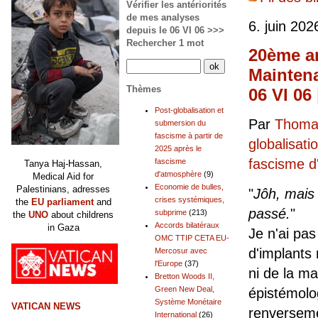
Vérifier les antériorités
de mes analyses
6. juin 202
depuis le 06 VI 06 >>>
Rechercher 1 mot
20ème an
Maintena
Thèmes
06 VI 06
Post-globalisation et
Par
Thomas
submersion du
fascisme à partir de
globalisati
2025 après le
fascisme 
fascisme
Tanya Haj-Hassan,
d'atmosphère
(9)
Medical Aid for
Economie de bulles,
Palestinians, adresses
"
Jôh, mais
crises systémiques,
the
EU parliament
and
passé.
"
subprime
(213)
the
UNO
about childrens
Accords bilatéraux
in Gaza
Je n'ai pa
OMC TTIP CETA EU-
d'implants
Mercosur avec
l'Europe
(37)
ni de la ma
Bretton Woods II,
Green New Deal,
épistémolog
Système Monétaire
VATICAN NEWS
renverseme
International
(26)