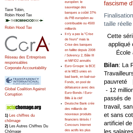
européen: le
fascisme 
sauvetage des
Taxe Tobin,
banques a coûté 37%
Finalisatio
Robin Hood Tax
du PIB européen au
taille réel
contribuable ou 4500
Robin Hood Tax
milliards
Il n’y a pas la "Crise
Cette sér
de l’euro" mais la
appliqué
Crise des banques
en faillite depuis 2008
École
/ Solvency 2, Bâle III
Réseau des Entreprises
et MiFID2 annulés
responsables
Bilan
: La 
Euro-Groupe: la BCE
Corporate Accountability
et le MES unies en
Travailleur
bad bank, en bail-out-
pauvreté |
Fonds, en pool de
défaisance avec des
- 12 milli
Global Coalition Against
Euro-Bonds / Euro-
Corruption
passés de 
Bills à la clef
Deutsche Bank crée
travail, sa
des milliards de
et sans cot
nouveaux produits
1)
Les chiffres du
financiers titrisés /
chômage
artificiel d
Concours Internet
2)
Les Autres Chiffres Du
les salaire
des actifs les plus
Chômage