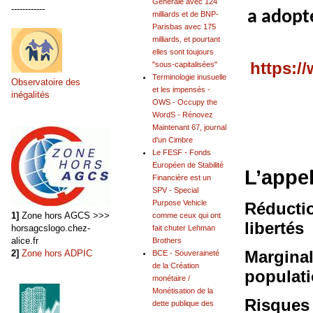
Générale avec 124
------------
a adopté
milliards et de BNP-
Parisbas avec 175
milliards, et pourtant
elles sont toujours
https:/
"sous-capitalisées"
Terminologie inusuelle
Observatoire des
et les impensés -
inégalités
OWS - Occupy the
WordS - Rénovez
Maintenant 67, journal
d'un Cimbre
Le FESF - Fonds
Européen de Stabilité
L’appel
Financière est un
SPV - Special
Purpose Vehicle
Réductio
1]
Zone hors AGCS >>>
comme ceux qui ont
libertés
horsagcslogo.chez-
fait chuter Lehman
alice.fr
Brothers
Marginal
2]
Zone hors ADPIC
BCE - Souveraineté
de la Création
populat
monétaire /
Monétisation de la
Risques 
dette publique des