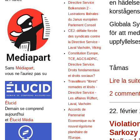
en hädelse 
Directive Service
Bolkenstein 2 -
korstågens
Lustrations libérales
du Janus européen
Globala Sy
Parlement Conseil
CEJ: défaite forcée
för att med
des syndicats contre
upp
la Directive Service -
Laval Vaxholm, Viking
Constitution Europe,
TCE, AGCS ADPIC,
Directive Service.
Tå
Sans
Médiapart
,
Droits fondamentaux
vous ne l'auriez pas su
et droits sociaux?
Lire la suit
Travailleurs "libres"
nomades et lésés -
2 comment
Directive Service -
Les affaires Rüffert,
Élucid
Laval, Vaxholm
Demain se comprend
22. février
Accords de
aujourd'hui
Partenariat
et
Élucid Média
Economique ou le
Violatio
nouvel égoïsme
Sarkozy 
planétaire de
l'Europe.