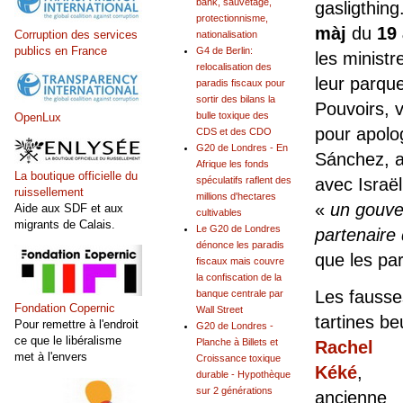
bank, sauvetage,
gasligthing
protectionnisme,
màj
du
19 
Corruption des services
nationalisation
publics en France
G4 de Berlin:
les ministr
relocalisation des
leur parque
paradis fiscaux pour
sortir des bilans la
Pouvoirs, 
bulle toxique des
OpenLux
pour apolo
CDS et des CDO
G20 de Londres - En
Sánchez, 
Afrique les fonds
La boutique officielle du
spéculatifs raflent des
avec Israël
ruissellement
millions d'hectares
«
un gouver
Aide aux SDF et aux
cultivables
migrants de Calais.
Le G20 de Londres
partenaire
dénonce les paradis
que les par
fiscaux mais couvre
la confiscation de la
Les fausses
banque centrale par
Fondation Copernic
Wall Street
tartines 
Pour remettre à l'endroit
G20 de Londres -
ce que le libéralisme
Planche à Billets et
Rachel
met à l'envers
Croissance toxique
Kéké
,
durable - Hypothèque
sur 2 générations
ancienne