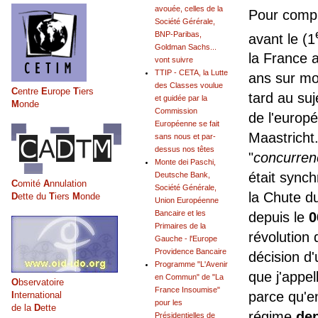
avouée, celles de la
Pour compre
Société Gérérale,
BNP-Paribas,
avant le (1
Goldman Sachs...
la France a
vont suivre
TTIP - CETA, la Lutte
ans sur mon
des Classes voulue
C
entre
E
urope
T
iers
tard au suj
et guidée par la
M
onde
Commission
de l'europé
Européenne se fait
Maastricht. 
sans nous et par-
dessus nos têtes
"
concurrenc
Monte dei Paschi,
était synch
Deutsche Bank,
C
omité
A
nnulation
Société Générale,
la Chute d
D
ette du
T
iers
M
onde
Union Européenne
Bancaire et les
depuis le
0
Primaires de la
révolution 
Gauche - l'Europe
Providence Bancaire
décision d'
Programme "L'Avenir
que j'appe
en Commun" de "La
O
bservatoire
France Insoumise"
parce qu'e
I
nternational
pour les
de la
D
ette
régime
de
Présidentielles de