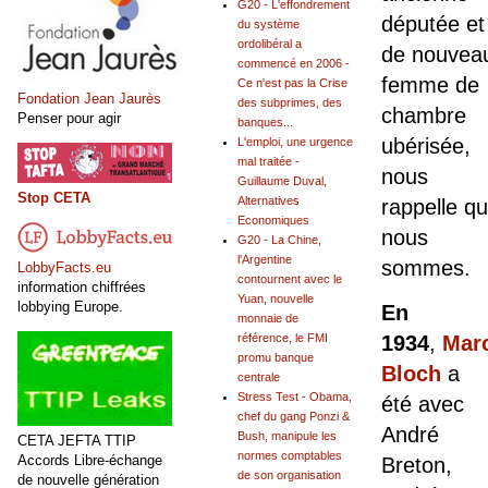
G20 - L'effondrement
députée et
du système
ordolibéral a
de nouvea
commencé en 2006 -
femme de
Ce n'est pas la Crise
Fondation Jean Jaurès
des subprimes, des
chambre
Penser pour agir
banques...
ubérisée,
L'emploi, une urgence
mal traitée -
nous
Guillaume Duval,
Stop CETA
Alternatives
rappelle qu
Economiques
nous
G20 - La Chine,
l'Argentine
sommes.
LobbyFacts.eu
contournent avec le
information chiffrées
Yuan, nouvelle
lobbying Europe.
En
monnaie de
référence, le FMI
1934
,
Mar
promu banque
Bloch
a
centrale
Stress Test - Obama,
été avec
chef du gang Ponzi &
André
Bush, manipule les
CETA JEFTA TTIP
normes comptables
Accords Libre-échange
Breton,
de son organisation
de nouvelle génération