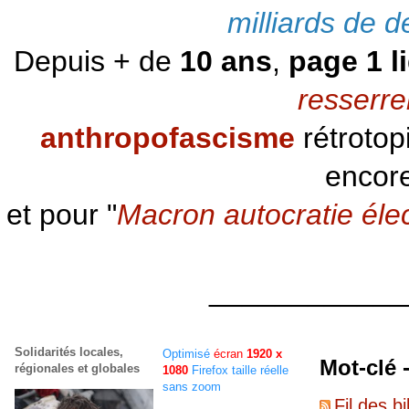
milliards de d
Depuis + de
10 ans
,
page 1 l
resserre
anthropofascisme
rétrotop
encore
et pour "
Macron autocratie éle
____________
Solidarités locales,
Optimisé
écran
1920 x
Mot-clé 
régionales et globales
1080
Firefox taille réelle
sans zoom
Fil des bi