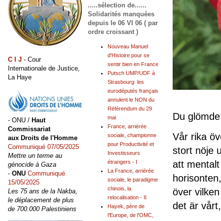
.....sélection de......
Solidarités manquées
depuis le 06 VI 06 ( par
ordre croissant )
Nouveau Manuel
d'Histoire pour se
C I J
- Cour
sentir bien en France
Internationale de Justice,
Putsch UMP/UDF à
La Haye
Strasbourg: les
eurodéputés français
annulent le NON du
Référendum du 29
Du glömde
mai
- ONU /
Haut
France, arriérée
Commissariat
Vår rika öv
sociale, championne
aux Droits de l'Homme
pour Productivité et
Communiqué 07/05/2025
stort nöje 
Investisseurs
Mettre un terme au
att mentalt
étrangers - I
génocide à Gaza
La France, arriérée
-
ONU
Communiqué
horisonten
sociale, le paradigme
15/05/2025
chinois, la
över vilken
Les 75 ans de la Nakba,
relocalisation - II
le déplacement de plus
det är vårt,
Hayek, père de
de 700.000 Palestiniens
l'Europe, de l'OMC,