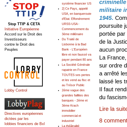
criminelle
système financier US
militaire 
2] Ce Pays, appelé
USA, en banqueroute
1945
.
Comm
d'Etat. Effondrement
Stop TTIP & CETA
URSS-USA -
poursuite j
Initiative Européenne
Commencement du
portée par 
Accord sur le Droit des
3ème millénaire
Investisseurs
Du Traité de
de la Just
contre le Droit des
Lisbonne à la Bad
aucun proce
Peuples
Bank - L'Européen
libre et non faussé va
La France,
payer pendant 80 ans
sur ordre d
La Société Générale
rapatrie en France
a arrêté le
TOUTES ses pertes
laissé les t
et les vend au fisc et
au Trésor Public
Il faut ren
Lobby Control
2ème vague des
grandes faillites des
du fascism
banques - 2ème et
3ème Krach
Lire la suit
immobilier
Directives européennes
commercial et
dictées par les
8 comment
industriel
lobbies financiers de Bxl
La théâtralité