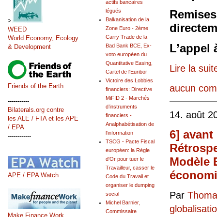
actifs bancaires
légués
Remises 
Balkanisation de la
>
directem
Zone Euro - 2ème
WEED
Carry Trade de la
World Economy, Ecology
L’appel 
Bad Bank BCE, Ex-
& Development
voto européen du
Quantitative Easing,
Lire la suit
Cartel de l'Euribor
Victoire des Lobbies
Friends of the Earth
aucun com
financiers: Directive
MiFID 2 - Marchés
-----------
d’instruments
Bilaterals.org contre
14. août 2
financiers -
les ALE / FTA et les APE
Analphabétisation de
/ EPA
6] avant
l'information
------------
TSCG - Pacte Fiscal
Rétrospe
européen: la Règle
Modèle E
d'Or pour tuer le
Travailleur, casser le
économiq
APE / EPA Watch
Code du Travail et
organiser le dumping
Par
Thomas
social
Michel Barnier,
globalisati
Commissaire
Make Finance Work