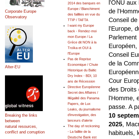
l'ONU aux 
2014 des banques en
Europe / Blanchiment
de l'Homm
Corporate Europe
des faillites en vue du
Observatory
Conseil de
TTIP / TAFTA
I want my Europe
l'Europe, d
back - Rendez-moi
Parlement
mon Europe / La
Grèce dit NON à la
Européen,
Troïka et OUI à
Conseil Eu
l'Europe
Pas de Reprise
de la Com
Economique / Chute
Alter-EU
Historique du Baltic
Européenne
Dry Index - BDI, 10
Cour Euro
ans de Récession
Directive Européenne
des Droits
Secret des Affaires /
l'Homme, e
Illégalité des Panama
Papers, de Lux
passe. A pa
Leaks, du journalisme
10 septem
Breaking the links
d'investigation, des
between
lanceurs d'alerte
2025
, Mac
natural resources,
The day of reckoning
habituels, 
conflict and corruption
- La faillite de la
Deutsche Bank est