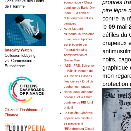
propres tra
Consultative des Droits
économique - Chute
de l'Homme
continue du Baltic Dry
pire lèpre 
Index - La crise et
contre la r
l'Etat engraissent les
banques
le
09 mai 
Avec l'accord
défilés du
d'Obama, la troisième
crise des subprimes
drapeaux e
est préparée par
antimusulm
Integrity Watch
Federal Housing
Collusion lobbying
Administration et
noirs, cago
vs. Commission
Ginnie Mae
Européenne
IASB, IFRS, Solvency
graphique d
II, Bâle II: Victoire de
mon regard
la Lutte des classes
financières - Droit de
protection 
cacher les risques
Berlin: deux décades
perdues, et la Chute
continue du PIB furtif
et fictif
Citizens' Dashboard of
La Société Générale
Finance
appelle ses clients à
se préparer à
l'Effondrement Global