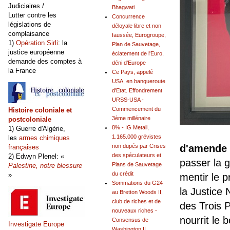
Judiciaires /
Bhagwati
Lutter contre les
Concurrence
législations de
déloyale libre et non
complaisance
faussée, Eurogroupe,
1)
Opération Sirli
: la
Plan de Sauvetage,
justice européenne
éclatement de l'Euro,
demande des comptes à
déni d'Europe
la France
Ce Pays, appelé
USA, en banqueroute
d'Etat. Effondrement
URSS-USA -
Commencement du
Histoire coloniale et
3ème millénaire
postcoloniale
8% - IG Metall,
1) Guerre d'Algérie,
1.165.000 grévistes
les
armes chimiques
non dupés par Crises
d'amende
françaises
des spéculateurs et
2) Edwyn Plenel: «
passer la 
Plans de Sauvetage
Palestine, notre blessure
du crédit
»
mentir le p
Sommations du G24
la Justice
au Bretton Woods II,
club de riches et de
des Trois P
nouveaux riches -
nourrit le 
Consensus de
Investigate Europe
Washington II