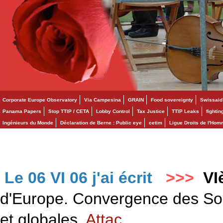
Corporate Europe Observatory
Via Campesina
GRAIN
Food sovereignty
Swissaid
Panama Papers
Stop TTIP / CETA
Lobby Control
Tax Justice
TTIP Leaks
fighti
Ingénieurs du Monde
Déclaration de Berne : Public eye
cetim
Ligue Droits de l'Ho
Le 06 VI 06 j'ai écrit
>>>
VI
d'Europe. Convergence des Solid
et globales.
Attac