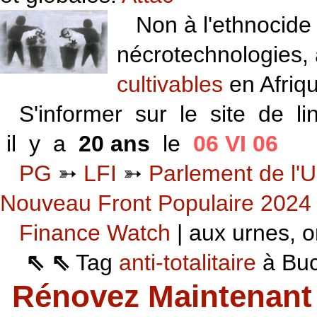
Non à l'ethnocide 
nécrotechnologies,
cultivables
en Afriq
S'informer sur le site de li
il y a
20 ans
le
06 VI 06
PG
➳
LFI
➳
Parlement de l'U
Nouveau Front Populaire 2024
Finance Watch
| aux urnes, on
⇖ ⇖
Tag
anti-totalitaire
à Buca
Rénovez Maintenant 