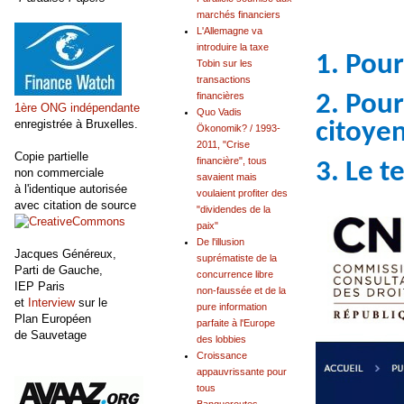
marchés financiers
L'Allemagne va
introduire la taxe
1. Pour
Tobin sur les
transactions
2. Pour
financières
1ère ONG indépendante
Quo Vadis
enregistrée à Bruxelles.
citoye
Ökonomik? / 1993-
2011, "Crise
Copie partielle
financière", tous
3. Le 
non commerciale
savaient mais
à l'identique autorisée
voulaient profiter des
avec citation de source
"dividendes de la
paix"
De l'illusion
Jacques Généreux,
suprématiste de la
Parti de Gauche,
concurrence libre
IEP Paris
non-faussée et de la
et
Interview
sur le
pure information
Plan Européen
parfaite à l'Europe
de Sauvetage
des lobbies
Croissance
appauvrissante pour
tous