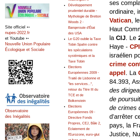
ses compla
Développement
ordinaire, 
prudentiel durable -
Mythologie de Bretton
Vatican
, l
Woods 2 -
Site officiel ➳
Banqeroute d'État
Haut Commi
nupes-2022.fr
des USA
la
CIJ
. Le
et Youtube ➳
Le G20 oublie la Taxe
Nouvelle Union Populaire
Tobin Spahn contre
Haye -
CPI
Écologique et Sociale
les spéculations
israélien p
systémiques et la
Taxe Tobin
crime con
Elections
appel
. La
Européennes 2009 -
Traité de Lisbonne et
84.393, As
"les services...",
des dirige
retour du Titre III du
TCE et de
de poursui
Bolkenstein
Elections
de crimes 
Observatoire
Européennes 09 -
d'arrêter 
des Inégalités
Directive Fonds
Propres, CEJ, Bâle 2,
pays, la Fr
Eclatement de
Justice, N
l'Eurozone, euro-glut