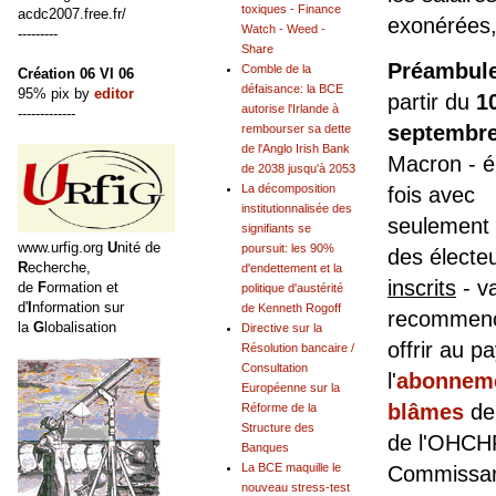
toxiques - Finance
acdc2007.free.fr/
exonérées,
Watch - Weed -
---------
Share
Préambul
Comble de la
Création 06 VI 06
défaisance: la BCE
95% pix by
editor
partir du
1
autorise l'Irlande à
-------------
septembre
rembourser sa dette
de l'Anglo Irish Bank
Macron - é
de 2038 jusqu'à 2053
La décomposition
fois avec
institutionnalisée des
seulement
signifiants se
www.urfig.org
U
nité de
poursuit: les 90%
des électe
R
echerche,
d'endettement et la
inscrits
- v
de
F
ormation et
politique d'austérité
d'
I
nformation sur
de Kenneth Rogoff
recommenc
la
G
lobalisation
Directive sur la
offrir au p
Résolution bancaire /
Consultation
l'
abonnem
Européenne sur la
blâmes
de
Réforme de la
Structure des
de l'OHCH
Banques
La BCE maquille le
Commissar
nouveau stress-test