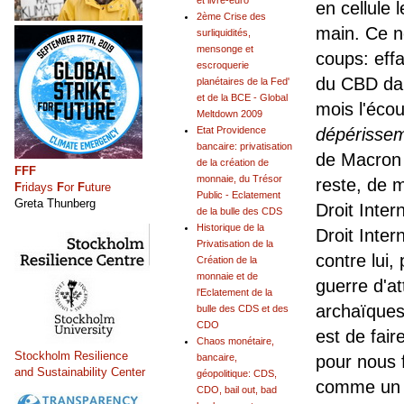
et livre-euro
en cellule 
2ème Crise des
main. Ce n
surliquidités,
mensonge et
coups: effa
escroquerie
du CBD dan
planétaires de la Fed'
et de la BCE - Global
mois l'éco
Meltdown 2009
Etat Providence
dépérisse
bancaire: privatisation
de Macron e
de la création de
FFF
monnaie, du Trésor
reste, de ma
F
ridays
F
or
F
uture
Public - Eclatement
Greta Thunberg
Droit Inter
de la bulle des CDS
Historique de la
Droit Inter
Privatisation de la
contre lui,
Création de la
monnaie et de
guerre d'at
l'Eclatement de la
archaïques
bulle des CDS et des
CDO
est de fai
Chaos monétaire,
Stockholm Resilience
bancaire,
pour nous f
and Sustainability Center
géopolitique: CDS,
comme un B
CDO, bail out, bad