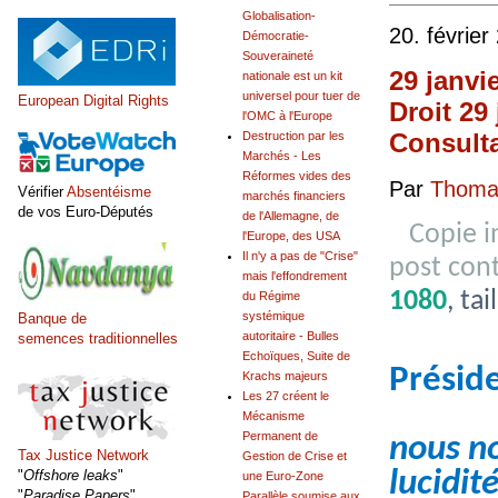
Globalisation-
20. février
Démocratie-
Souveraineté
29 janvi
nationale est un kit
universel pour tuer de
European Digital Rights
Droit 29
l'OMC à l'Europe
Consulta
Destruction par les
Marchés - Les
Réformes vides des
Par
Thomas
Vérifier
Absentéisme
marchés financiers
de vos Euro-Députés
de l'Allemagne, de
Copie 
l'Europe, des USA
Il n'y a pas de "Crise"
post con
mais l'effondrement
1080
, ta
du Régime
systémique
Banque de
autoritaire - Bulles
semences traditionnelles
Echoïques, Suite de
Présid
Krachs majeurs
Les 27 créent le
Mécanisme
Permanent de
nous no
Tax Justice Network
Gestion de Crise et
lucidité
"
Offshore leaks
"
une Euro-Zone
"
Paradise Papers
"
Parallèle soumise aux