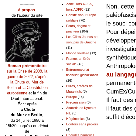
------------
Zone Hors AGCS,
Non, cette
à propos
hors ADPIC
(22)
paléofascis
de l'auteur du site
Constitution, Europe
solidaire
(70)
le souci co
Peurs, dogme et
Pour dépei
puanteur
(104)
Les Gilets Jaunes ne
développe
sont pas de Gauche
investigatio
(11)
Monde solidaire
(13)
synthétiqu
France, arriérée
sociale
(43)
Anthropolo
Roman prémonitoire
Entrepreneuriat
sur la Crise de 2008, la
au langage
financier, globalisation
guerre de 2022, d'après
(26)
permanente
la Chute du Mur de
Euros, critères de
Berlin et la Constitution
CumEx/Cum
Maastricht
(3)
européenne
et la fin du
Europe
(14)
Droit International.
Il faut des
Précarisation
(6)
Écrit après
il faut de
Accords de Kyoto et
la Chute
PIB
(5)
du Mur de Berlin
,
suffit d'éc
Hégémonies
(3)
du 14 juillet 1990 à
Ecoliers sans papiers
15h30 jusqu'au au début
Pour
(3)
de
Chaudes banlieues,