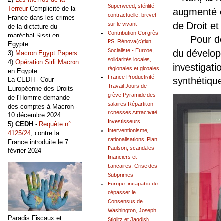
Superweed, stérilité
Terreur
Complicité de la
augmenté es
contractuelle, brevet
France dans les crimes
de Droit et 
sur le vivant
de la dictature du
Contribution Congrès
maréchal Sissi en
Pour dépei
PS, Rénova(c)tion
Egypte
Socialiste - Europe,
du dévelop
3)
Macron Egypt Papers
solidarités locales,
4)
Opération Sirli Macron
investigatio
régionales et globales
en Egypte
France Productivité
synthétiqu
La CEDH - Cour
Travail Jours de
Européenne des Droits
grève Pyramide des
de l'Homme demande
salaires Répartition
des comptes à Macron -
richesses Attractivité
10 décembre 2024
Investisseurs
5)
CEDH
-
Requête n°
Interventionisme,
4125/24
, contre la
nationalisations, Plan
France introduite le 7
Paulson, scandales
février 2024
financiers et
bancaires, Crise des
Subprimes
Europe: incapable de
dépasser le
Consensus de
Washington, Joseph
Paradis Fiscaux et
Stiglitz et Jagdish