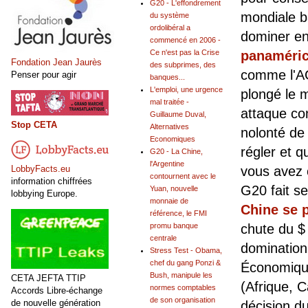
G20 - L'effondrement
mondiale b
du système
ordolibéral a
dominer en
commencé en 2006 -
panaméric
Ce n'est pas la Crise
Fondation Jean Jaurès
des subprimes, des
comme l'AG
Penser pour agir
banques...
L'emploi, une urgence
plongé le m
mal traitée -
attaque con
Guillaume Duval,
Stop CETA
Alternatives
nolonté de
Economiques
régler et 
G20 - La Chine,
l'Argentine
LobbyFacts.eu
vous avez 
contournent avec le
information chiffrées
G20 fait se
Yuan, nouvelle
lobbying Europe.
monnaie de
Chine se 
référence, le FMI
chute du $ 
promu banque
centrale
domination
Stress Test - Obama,
chef du gang Ponzi &
Économique
Bush, manipule les
CETA JEFTA TTIP
(Afrique, C
normes comptables
Accords Libre-échange
de son organisation
de nouvelle génération
décision d