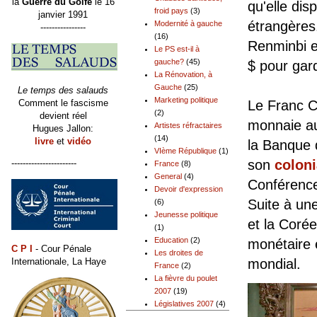
la
Guerre du Golfe
le 16
qu'elle dis
froid pays
(3)
janvier 1991
étrangères
Modernité à gauche
----------------
(16)
Renminbi e
Le PS est-il à
gauche?
(45)
$ pour gard
La Rénovation, à
Gauche
(25)
Le temps des salauds
Marketing politique
Comment le fascisme
Le Franc C
(2)
devient réel
monnaie au
Artistes réfractaires
Hugues Jallon:
(14)
livre
et
vidéo
la Banque 
VIème République
(1)
son
coloni
-----------------------
France
(8)
General
(4)
Conférence
Devoir d'expression
Suite à un
(6)
Jeunesse politique
et la Coré
(1)
Education
(2)
monétaire 
C P I
- Cour Pénale
Les droites de
Internationale, La Haye
mondial.
France
(2)
La fièvre du poulet
2007
(19)
Législatives 2007
(4)