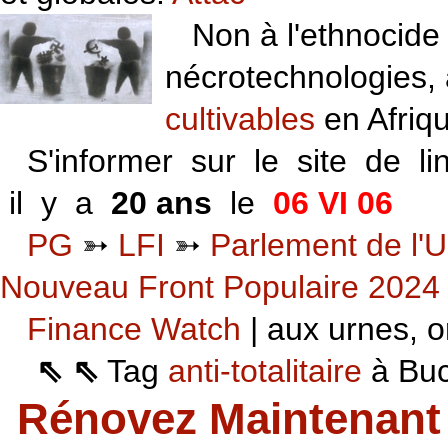
Non à l'ethnocide 
nécrotechnologies,
cultivables
en Afriq
S'informer sur le site de li
il y a
20 ans
le
06 VI 06
PG
➳
LFI
➳
Parlement de l'U
Nouveau Front Populaire 2024
Finance Watch
| aux urnes, on
⇖ ⇖
Tag
anti-totalitaire
à Buca
Rénovez Maintenant 