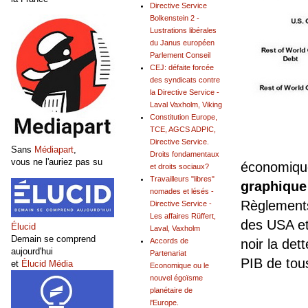
Directive Service
Bolkenstein 2 -
Lustrations libérales
du Janus européen
Parlement Conseil
CEJ: défaite forcée
des syndicats contre
la Directive Service -
Laval Vaxholm, Viking
Constitution Europe,
TCE, AGCS ADPIC,
Directive Service.
Sans
Médiapart
,
Droits fondamentaux
vous ne l'auriez pas su
économique,
et droits sociaux?
Travailleurs "libres"
graphique
nomades et lésés -
Règlements
Directive Service -
Les affaires Rüffert,
des USA et
Élucid
Laval, Vaxholm
Demain se comprend
noir la det
Accords de
aujourd'hui
Partenariat
PIB de tous
et
Élucid Média
Economique ou le
nouvel égoïsme
planétaire de
l'Europe.