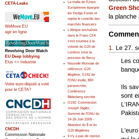
La mafia de l'Union
CETA-Leaks
Green Sh
Européenne épargne
les Hedge Fonds et
la planche à
rejette le contrôle des
marchés financiers
WeMove.EU
L'Afrique enchaînée
agir en ligne
Comment
dans le Franc CFA
s'est soumise à la
1.
Le 27. s
volonté du G20 de
Revolving Door Watch
Londres sous la
EU Deep lobbying
pression de Bercy
Les co
Elus <> Industrie
Nouvelle Monnaie de
banqu
référence: G20
illégitime, G192 de
l'ONU inutile, BRI
Votre euro-député a voté
Ils sav
parasecrète,
pour le CETA?
Conférence
sont e
Bilderberg secrète
G192: Commission
L'IRAN
Joseph Stiglitz,
Pakist
Sommet de l'ONU du
24-26 Juin 2009 -
Abandon du $ et du
CNCDH
L'euro
G20 illégitimes
Commission Nationale
Il n'y a pas de reprise
qui la