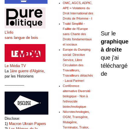
OMC, AGCS, ADPIC,
APE = Violations du
Droit International des
Droits de l'Homme - I
Traité Simplifié -
Faillite de l'Europe
L'info
Sur le
sans Charte des
sans langue de bois
Droits fondamentaux
graphique
et sociaux
à droite
Europe du Dumping
social: Directive
que j'ai
Service, Libre
téléchargé
Circulation des
Le Média TV
Travailleurs,
La
1ère guerre d'Algérie
,
de
Travailleurs détachés
par les Historiens
- Laval Partneri
-----------------
Conférence
alternative Diversité
biologique - Non à
l'ethnocide
biotechnologique
Nécrotechnologies,
OGM, Transgène,
Disclose:
Mutagène,
1)
Macron Ukrain Papers
Terminator, Traitor,
2)
Les Mémos de la