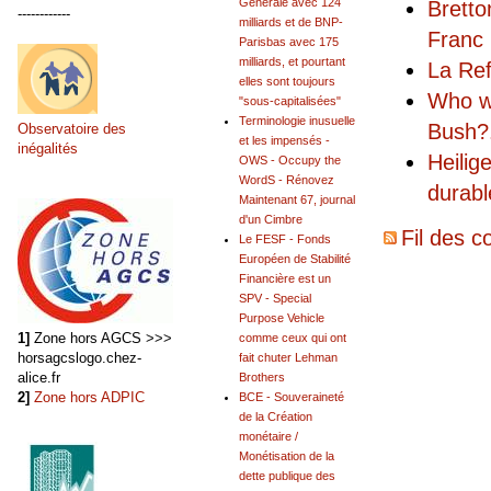
Générale avec 124
Bretto
------------
milliards et de BNP-
Franc
Parisbas avec 175
milliards, et pourtant
La Ref
elles sont toujours
Who wa
"sous-capitalisées"
Terminologie inusuelle
Bush?
Observatoire des
et les impensés -
inégalités
Heilig
OWS - Occupy the
WordS - Rénovez
durabl
Maintenant 67, journal
d'un Cimbre
Fil des c
Le FESF - Fonds
Européen de Stabilité
Financière est un
SPV - Special
Purpose Vehicle
1]
Zone hors AGCS >>>
comme ceux qui ont
horsagcslogo.chez-
fait chuter Lehman
alice.fr
Brothers
2]
Zone hors ADPIC
BCE - Souveraineté
de la Création
monétaire /
Monétisation de la
dette publique des