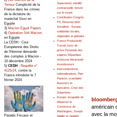
Superweed, stérilité
Terreur
Complicité de la
contractuelle, brevet
France dans les crimes
sur le vivant
de la dictature du
Contribution Congrès
maréchal Sissi en
PS, Rénova(c)tion
Egypte
Socialiste - Europe,
3)
Macron Egypt Papers
solidarités locales,
4)
Opération Sirli Macron
régionales et globales
en Egypte
France Productivité
La CEDH - Cour
Travail Jours de
Européenne des Droits
grève Pyramide des
de l'Homme demande
salaires Répartition
des comptes à Macron -
richesses Attractivité
10 décembre 2024
Investisseurs
5)
CEDH
-
Requête n°
Interventionisme,
4125/24
, contre la
nationalisations, Plan
France introduite le 7
Paulson, scandales
février 2024
financiers et
bancaires, Crise des
Subprimes
Europe: incapable de
bloomber
dépasser le
américain 
Consensus de
Washington, Joseph
avec la mo
Paradis Fiscaux et
Stiglitz et Jagdish