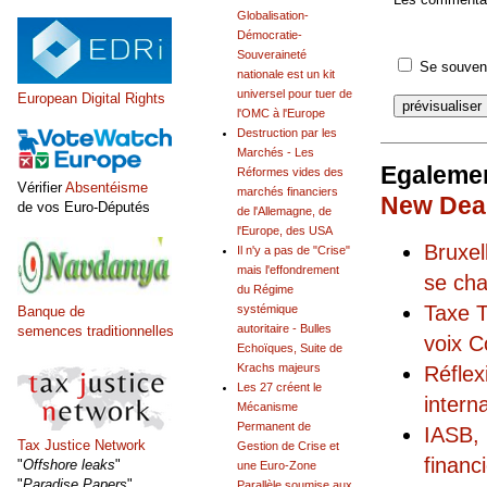
Globalisation-
Démocratie-
Souveraineté
Se souveni
nationale est un kit
universel pour tuer de
European Digital Rights
l'OMC à l'Europe
Destruction par les
Marchés - Les
Egalemen
Réformes vides des
Vérifier
Absentéisme
marchés financiers
New Deal
de vos Euro-Députés
de l'Allemagne, de
l'Europe, des USA
Bruxel
Il n'y a pas de "Crise"
mais l'effondrement
se cha
du Régime
Taxe T
systémique
Banque de
autoritaire - Bulles
semences traditionnelles
voix C
Echoïques, Suite de
Krachs majeurs
Réflex
Les 27 créent le
intern
Mécanisme
Permanent de
IASB, 
Tax Justice Network
Gestion de Crise et
financ
"
Offshore leaks
"
une Euro-Zone
"
Paradise Papers
"
Parallèle soumise aux