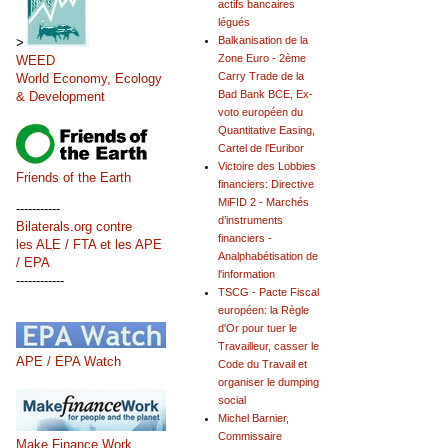
actifs bancaires
légués
Balkanisation de la
>
Zone Euro - 2ème
WEED
Carry Trade de la
World Economy, Ecology
Bad Bank BCE, Ex-
& Development
voto européen du
Quantitative Easing,
Cartel de l'Euribor
Victoire des Lobbies
Friends of the Earth
financiers: Directive
MiFID 2 - Marchés
-----------
d’instruments
Bilaterals.org contre
financiers -
les ALE / FTA et les APE
Analphabétisation de
/ EPA
l'information
------------
TSCG - Pacte Fiscal
européen: la Règle
d'Or pour tuer le
Travailleur, casser le
APE / EPA Watch
Code du Travail et
organiser le dumping
social
Michel Barnier,
Commissaire
Make Finance Work