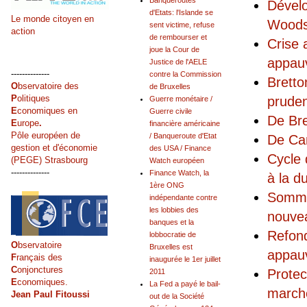
Banqueroutes
Dévelo
d'Etats: l'Islande se
Le monde citoyen en
Woods
sent victime, refuse
action
de rembourser et
Crise 
joue la Cour de
appauv
Justice de l'AELE
--------------
contre la Commission
Bretto
O
bservatoire des
de Bruxelles
P
olitiques
pruden
Guerre monétaire /
E
conomiques en
Guerre civile
De Bre
E
urope
.
financière américaine
Pôle européen de
/ Banqueroute d'Etat
De Can
gestion et d'économie
des USA / Finance
Cycle 
(PEGE) Strasbourg
Watch européen
--------------
Finance Watch, la
à la d
1ère ONG
Sommat
indépendante contre
les lobbies des
nouvea
banques et la
Refon
lobbocratie de
O
bservatoire
Bruxelles est
appauv
F
rançais des
inaugurée le 1er juillet
C
onjonctures
Protec
2011
E
conomiques.
La Fed a payé le bail-
marché
Jean Paul Fitoussi
out de la Société