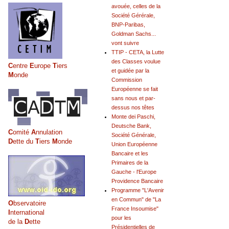
avouée, celles de la
Société Gérérale,
BNP-Paribas,
Goldman Sachs...
vont suivre
TTIP - CETA, la Lutte
des Classes voulue
C
entre
E
urope
T
iers
et guidée par la
M
onde
Commission
Européenne se fait
sans nous et par-
dessus nos têtes
Monte dei Paschi,
Deutsche Bank,
C
omité
A
nnulation
Société Générale,
D
ette du
T
iers
M
onde
Union Européenne
Bancaire et les
Primaires de la
Gauche - l'Europe
Providence Bancaire
Programme "L'Avenir
en Commun" de "La
O
bservatoire
France Insoumise"
I
nternational
pour les
de la
D
ette
Présidentielles de