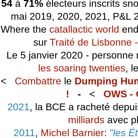
54
à
71%
électeurs inscrits s
mai 2019, 2020, 2021, P&L 2
Where the
catallactic world
ends
sur
Traité de Lisbonne -
Le 5 janvier 2020 - personne 
les soaring twenties
, 
<
Combattre
le
Dumping Hu
!
-
<
OWS - 
2021
, la BCE a racheté depu
milliards
avec p
2011
,
Michel Barnier
:
"
les É