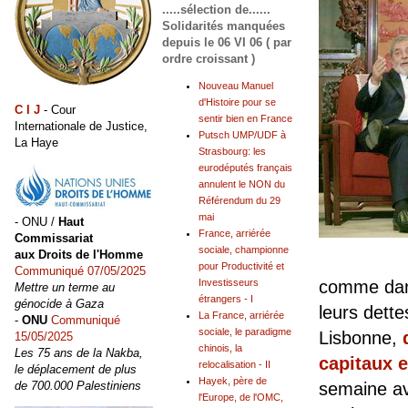
.....sélection de......
Solidarités manquées
depuis le 06 VI 06 ( par
ordre croissant )
Nouveau Manuel
d'Histoire pour se
C I J
- Cour
sentir bien en France
Internationale de Justice,
Putsch UMP/UDF à
La Haye
Strasbourg: les
eurodéputés français
annulent le NON du
Référendum du 29
mai
- ONU /
Haut
France, arriérée
Commissariat
sociale, championne
aux Droits de l'Homme
pour Productivité et
Communiqué 07/05/2025
Investisseurs
comme dans
Mettre un terme au
étrangers - I
génocide à Gaza
leurs dette
La France, arriérée
-
ONU
Communiqué
sociale, le paradigme
Lisbonne,
15/05/2025
chinois, la
Les 75 ans de la Nakba,
capitaux e
relocalisation - II
le déplacement de plus
Hayek, père de
de 700.000 Palestiniens
semaine av
l'Europe, de l'OMC,