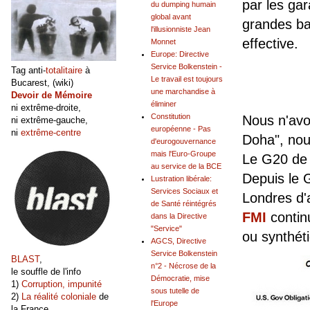
par les gar
du dumping humain
global avant
grandes ba
l'illusionniste Jean
effective.
Monnet
Europe: Directive
Service Bolkenstein -
Tag anti-
totalitaire
à
Le travail est toujours
Bucarest, (wiki)
une marchandise à
Devoir de Mémoire
éliminer
ni extrême-droite,
Constitution
Nous n'avo
ni extrême-gauche,
européenne - Pas
ni
extrême-centre
Doha", nou
d'eurogouvernance
mais l'Euro-Groupe
Le G20 de 
au service de la BCE
Depuis le 
Lustration libérale:
Services Sociaux et
Londres d'
de Santé réintégrés
FMI
continu
dans la Directive
"Service"
ou synthét
AGCS, Directive
Service Bolkenstein
BLAST
,
n°2 - Nécrose de la
le souffle de l'info
Démocratie, mise
1)
Corruption, impunité
sous tutelle de
2)
La réalité coloniale
de
l'Europe
la France