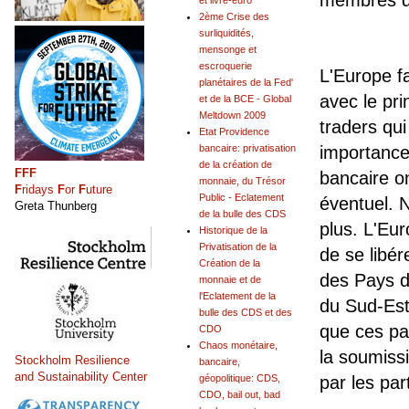
membres d
et livre-euro
2ème Crise des
surliquidités,
mensonge et
escroquerie
L'Europe fa
planétaires de la Fed'
avec le pri
et de la BCE - Global
Meltdown 2009
traders qu
Etat Providence
importance 
bancaire: privatisation
de la création de
FFF
bancaire o
monnaie, du Trésor
F
ridays
F
or
F
uture
Public - Eclatement
éventuel. N
Greta Thunberg
de la bulle des CDS
plus. L'Eur
Historique de la
Privatisation de la
de se libér
Création de la
des Pays d
monnaie et de
l'Eclatement de la
du Sud-Est
bulle des CDS et des
que ces pa
CDO
Chaos monétaire,
la soumissi
Stockholm Resilience
bancaire,
and Sustainability Center
par les par
géopolitique: CDS,
CDO, bail out, bad