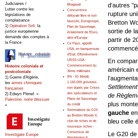
Judiciaires /
d'autres "
Bhagwati
Lutter contre les
Concurrence
rupture uni
législations de
déloyale libre et non
complaisance
Bretton Wo
faussée, Eurogroupe,
1)
Opération Sirli
: la
Plan de Sauvetage,
sortie de l
justice européenne
éclatement de l'Euro,
demande des comptes à
déni d'Europe
partir de 
la France
Ce Pays, appelé
commencé 
USA, en banqueroute
d'Etat. Effondrement
En compara
URSS-USA -
Commencement du
Histoire coloniale et
américain e
3ème millénaire
postcoloniale
8% - IG Metall,
l'augmenta
1) Guerre d'Algérie,
1.165.000 grévistes
les
armes chimiques
Settlement
non dupés par Crises
françaises
des spéculateurs et
2) Edwyn Plenel: «
de Règlem
Plans de Sauvetage
Palestine, notre blessure
plus monte
du crédit
»
Sommations du G24
gauche
en
au Bretton Woods II,
bleu celle 
club de riches et de
nouveaux riches -
Consensus de
Le G20 de 
Investigate Europe
Washington II