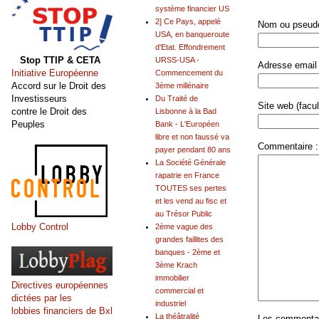
système financier US
2] Ce Pays, appelé
Nom ou pseudo
USA, en banqueroute
d'Etat. Effondrement
Stop TTIP & CETA
URSS-USA -
Adresse email 
Initiative Européenne
Commencement du
Accord sur le Droit des
3ème millénaire
Investisseurs
Du Traité de
Site web (facult
contre le Droit des
Lisbonne à la Bad
Peuples
Bank - L'Européen
libre et non faussé va
Commentaire :
payer pendant 80 ans
La Société Générale
rapatrie en France
TOUTES ses pertes
et les vend au fisc et
au Trésor Public
Lobby Control
2ème vague des
grandes faillites des
banques - 2ème et
3ème Krach
immobilier
Directives européennes
commercial et
dictées par les
industriel
lobbies financiers de Bxl
La théâtralité
Les commentair