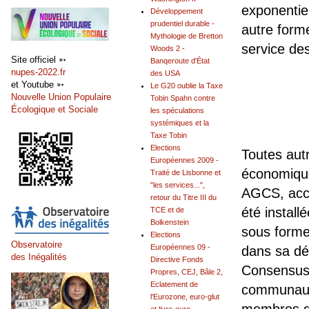
exponentiel
Développement
prudentiel durable -
autre form
Mythologie de Bretton
service de
Woods 2 -
Site officiel ➳
Banqeroute d'État
nupes-2022.fr
des USA
et Youtube ➳
Le G20 oublie la Taxe
Nouvelle Union Populaire
Tobin Spahn contre
Écologique et Sociale
les spéculations
systémiques et la
Taxe Tobin
Elections
Toutes aut
Européennes 2009 -
économique,
Traité de Lisbonne et
"les services...",
AGCS, acco
retour du Titre III du
été instal
TCE et de
Bolkenstein
sous forme
Elections
Observatoire
Européennes 09 -
dans sa dé
des Inégalités
Directive Fonds
Consensus d
Propres, CEJ, Bâle 2,
Eclatement de
communauta
l'Eurozone, euro-glut