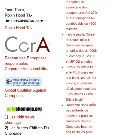
européen: le
sauvetage des
Taxe Tobin,
banques a coûté 37%
Robin Hood Tax
du PIB européen au
contribuable ou 4500
Robin Hood Tax
milliards
Il n’y a pas la "Crise
de l’euro" mais la
Crise des banques
en faillite depuis 2008
/ Solvency 2, Bâle III
Réseau des Entreprises
et MiFID2 annulés
responsables
Euro-Groupe: la BCE
Corporate Accountability
et le MES unies en
bad bank, en bail-out-
Fonds, en pool de
défaisance avec des
Global Coalition Against
Euro-Bonds / Euro-
Corruption
Bills à la clef
Deutsche Bank crée
des milliards de
nouveaux produits
1)
Les chiffres du
financiers titrisés /
chômage
Concours Internet
2)
Les Autres Chiffres Du
des actifs les plus
Chômage