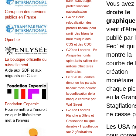
bank, sauvetage,
Vous avez
protectionnisme,
droite le
Corruption des services
nationalisation
publics en France
G4 de Berlin:
graphique
relocalisation des
vient d'être
paradis fiscaux pour
sortir des bilans la
publié par 
bulle toxique des
OpenLux
CDS et des CDO
Fed' et qui
G20 de Londres - En
montre la
Afrique les fonds
La boutique officielle du
spéculatifs raflent des
courbe de 
ruissellement
millions d'hectares
Aide aux SDF et aux
création
cultivables
migrants de Calais.
Le G20 de Londres
monétaire.
dénonce les paradis
chaque pic 
fiscaux mais couvre
la confiscation de la
eu la Gran
banque centrale par
Fondation Copernic
Stagflatio
Wall Street
Pour remettre à l'endroit
G20 de Londres -
ne cesse pa
ce que le libéralisme
Planche à Billets et
met à l'envers
Croissance toxique
Les USA ne
durable - Hypothèque
sur 2 générations
pour conse