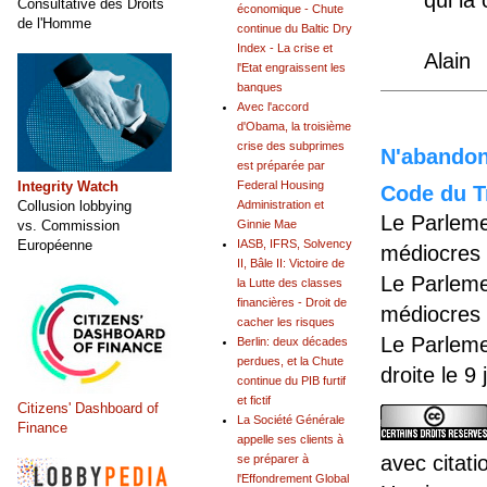
Consultative des Droits
économique - Chute
de l'Homme
continue du Baltic Dry
Index - La crise et
Alain
l'Etat engraissent les
banques
Avec l'accord
d'Obama, la troisième
crise des subprimes
N'abandonn
est préparée par
Integrity Watch
Federal Housing
Code du Tr
Collusion lobbying
Administration et
Le Parleme
vs. Commission
Ginnie Mae
Européenne
IASB, IFRS, Solvency
médiocres 
II, Bâle II: Victoire de
Le Parleme
la Lutte des classes
financières - Droit de
médiocres 
cacher les risques
Le Parleme
Berlin: deux décades
perdues, et la Chute
droite le 9
continue du PIB furtif
et fictif
Citizens' Dashboard of
La Société Générale
Finance
appelle ses clients à
avec citati
se préparer à
l'Effondrement Global