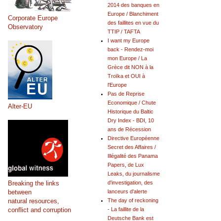
2014 des banques en
Europe / Blanchiment
Corporate Europe
des faillites en vue du
Observatory
TTIP / TAFTA
I want my Europe
back - Rendez-moi
mon Europe / La
Grèce dit NON à la
Troïka et OUI à
l'Europe
Pas de Reprise
Economique / Chute
Alter-EU
Historique du Baltic
Dry Index - BDI, 10
ans de Récession
Directive Européenne
Secret des Affaires /
Illégalité des Panama
Papers, de Lux
Leaks, du journalisme
Breaking the links
d'investigation, des
between
lanceurs d'alerte
natural resources,
The day of reckoning
conflict and corruption
- La faillite de la
Deutsche Bank est