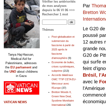
Vérifier les antériorités
Par
Thomas
de mes analyses
depuis le 06 VI 06 >>>
Bretton Wo
Rechercher 1 mot
Internation
Le G20 de P
Thèmes
poussé par
Post-globalisation et
12 autres 
submersion du
fascisme à partir de
grande nou
2025 après le
fascisme
G20 de Pit
Tanya Haj-Hassan,
d'atmosphère
(9)
Medical Aid for
qui surfe 
Economie de bulles,
Palestinians, adresses
crises systémiques,
the
EU parliament
and
feint d'ign
subprime
(213)
the
UNO
about childrens
Brésil,
l'A
Accords bilatéraux
in Gaza
OMC TTIP CETA EU-
avec le
Fo
Mercosur avec
l'Amérique
l'Europe
(37)
Bretton Woods II,
commencé à
Green New Deal,
économique
Système Monétaire
VATICAN NEWS
International
(26)