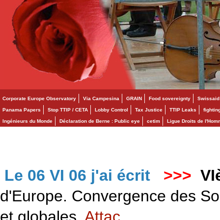
Corporate Europe Observatory
Via Campesina
GRAIN
Food sovereignty
Swissaid
Panama Papers
Stop TTIP / CETA
Lobby Control
Tax Justice
TTIP Leaks
fighti
Ingénieurs du Monde
Déclaration de Berne : Public eye
cetim
Ligue Droits de l'Ho
Le 06 VI 06 j'ai écrit
>>>
VI
d'Europe. Convergence des Solid
et globales.
Attac