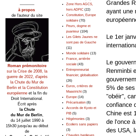
Grandes R
------------
Zone Hors AGCS,
à propos
hors ADPIC
(22)
ayant une 
de l'auteur du site
Constitution, Europe
européenne
solidaire
(70)
Peurs, dogme et
puanteur
(104)
Le 1er jan
Les Gilets Jaunes ne
sont pas de Gauche
internation
(11)
Monde solidaire
(13)
France, arriérée
Le gouvern
sociale
(43)
Roman prémonitoire
Renminbi e
Entrepreneuriat
sur la Crise de 2008, la
financier, globalisation
guerre de 2022, d'après
gouverneme
(26)
la Chute du Mur de
Euros, critères de
5% de ses 
Berlin et la Constitution
Maastricht
(3)
européenne
et la fin du
"obéir", ca
Europe
(14)
Droit International.
Précarisation
(6)
confiance 
Écrit après
Accords de Kyoto et
la Chute
Chine est 
PIB
(5)
du Mur de Berlin
,
Hégémonies
(3)
du 14 juillet 1990 à
de l'once à
Ecoliers sans papiers
15h30 jusqu'au au début
des USA, l
(3)
de
Chaudes banlieues,