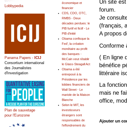
Un site est
économique et
Lobbypedia
financier
forum.
CDS, CDO, OTC,
Je consult
RMBS - Deux
décades perdues: le
(français, 
PIB furtif et fictif - Le
A propos 
PIB d'initié
Obama confisque la
Fed', la création
Conforme 
monétaire au profit
des banques -
( En ligne 
Panama Papers -
ICIJ
McCain veut rétablir
Consortium international
bénéfice pé
le Glass-Steagall Act
des Journalistes
Obama a été
littéraire is
d'Investigation
entreposé à la
Présidence par les
La fonction
lobbies financiers de
Wall Street - Le
mais ne fai
mariole de la Maison
office, mo
Blanche
Selon le MIT, les
Plan de sauvetage
investisseurs
pour l'Eurozone
étrangers sont
Ajouter un c
responsables de
l'effondrement du