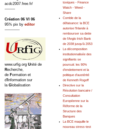
toxiques - Finance
acdc2007.free.fr/
Watch - Weed -
---------
Share
Comble de la
Création 06 VI 06
défaisance: la BCE
95% pix by
editor
autorise l'Irlande à
-------------
rembourser sa dette
de l'Anglo Irish Bank
de 2038 jusqu'à 2053
La décomposition
institutionnalisée des
signifiants se
www.urfig.org
U
nité de
poursuit: les 90%
R
echerche,
d'endettement et la
de
F
ormation et
politique d'austérité
d'
I
nformation sur
de Kenneth Rogoff
la
G
lobalisation
Directive sur la
Résolution bancaire /
Consultation
Européenne sur la
Réforme de la
Structure des
Banques
La BCE maquille le
nouveau stress-test