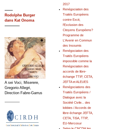
2017
Renégociation des
-------
Traités Européens
Rodolphe Burger
contre Excit,
dans
Kat Onoma
l'Exclusion des
-------------
Citoyens Européens?
Programme de
L'Avenir en Commun
des Insoumis
Renégociation des
Traités Européens
impossible comme la
Renégociation des
accords de libre-
échange TTIP, CETA,
JEFTA et ALEUES
A sei Voci, Miserere,
Renégociations des
Gregorio Allegri,
Traités Européens /
Direction Fabre-Garrus
Dialogue avec la
-------------
Société Civile... des
lobbies / Accords de
libre-échange JEFTA,
CETA, TiSA, TTIP,
EU-Mercosur
Selon le CNCDH les