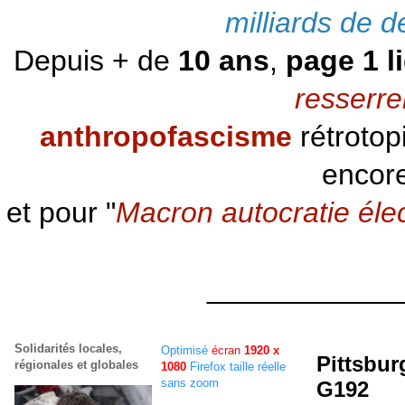
milliards de d
Depuis + de
10 ans
,
page 1 l
resserre
anthropofascisme
rétrotop
encore
et pour "
Macron autocratie éle
____________
Solidarités locales,
Optimisé
écran
1920 x
Pittsbur
régionales et globales
1080
Firefox taille réelle
sans zoom
G192