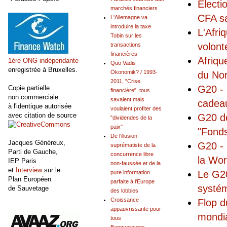
Electi
marchés financiers
CFA sa
L'Allemagne va
introduire la taxe
L'Afri
Tobin sur les
volont
transactions
financières
Afriqu
1ère ONG indépendante
Quo Vadis
enregistrée à Bruxelles.
Ökonomik? / 1993-
du No
2011, "Crise
G20 - 
Copie partielle
financière", tous
non commerciale
savaient mais
cadeau
à l'identique autorisée
voulaient profiter des
avec citation de source
G20 de
"dividendes de la
paix"
"Fonds
De l'illusion
Jacques Généreux,
G20 - 
suprématiste de la
Parti de Gauche,
concurrence libre
la Wo
IEP Paris
non-faussée et de la
et
Interview
sur le
Le G20
pure information
Plan Européen
parfaite à l'Europe
systém
de Sauvetage
des lobbies
Croissance
Flop d
appauvrissante pour
mondia
tous