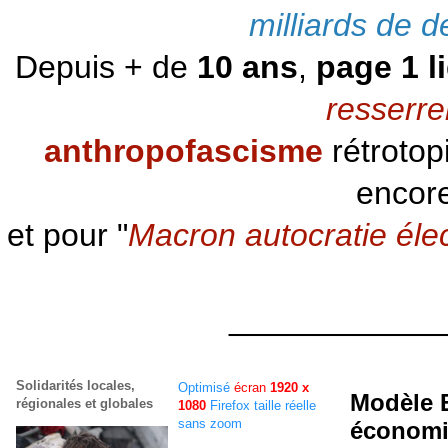
milliards de d
Depuis + de
10 ans
,
page 1 l
resserre
anthropofascisme
rétrotop
encore
et pour "
Macron autocratie éle
____________
Solidarités locales,
Optimisé
écran
1920 x
Modèle E
régionales et globales
1080
Firefox taille réelle
sans zoom
économiq