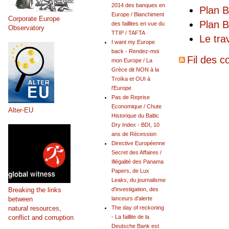
2014 des banques en
Plan B
Europe / Blanchiment
Corporate Europe
Plan B
des faillites en vue du
Observatory
TTIP / TAFTA
Le tra
I want my Europe
back - Rendez-moi
Fil des c
mon Europe / La
Grèce dit NON à la
Troïka et OUI à
l'Europe
Pas de Reprise
Economique / Chute
Alter-EU
Historique du Baltic
Dry Index - BDI, 10
ans de Récession
Directive Européenne
Secret des Affaires /
Illégalité des Panama
Papers, de Lux
Leaks, du journalisme
Breaking the links
d'investigation, des
between
lanceurs d'alerte
natural resources,
The day of reckoning
conflict and corruption
- La faillite de la
Deutsche Bank est