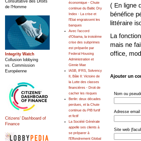
Consultative des Droits
économique - Chute
( En ligne 
de l'Homme
continue du Baltic Dry
bénéfice pé
Index - La crise et
l'Etat engraissent les
littéraire is
banques
Avec l'accord
La fonction
d'Obama, la troisième
crise des subprimes
mais ne fai
est préparée par
office, mo
Integrity Watch
Federal Housing
Collusion lobbying
Administration et
vs. Commission
Ginnie Mae
Européenne
IASB, IFRS, Solvency
Ajouter un c
II, Bâle II: Victoire de
la Lutte des classes
financières - Droit de
cacher les risques
Nom ou pseudo
Berlin: deux décades
perdues, et la Chute
continue du PIB furtif
Adresse email 
et fictif
Citizens' Dashboard of
La Société Générale
Finance
appelle ses clients à
Site web (facult
se préparer à
l'Effondrement Global