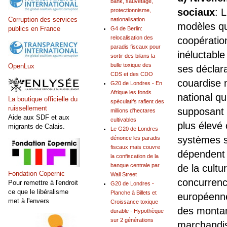
bank, sauvetage,
sociaux
: 
protectionnisme,
Corruption des services
nationalisation
modèles qu
publics en France
G4 de Berlin:
relocalisation des
coopération
paradis fiscaux pour
inéluctable
sortir des bilans la
bulle toxique des
OpenLux
ses déclar
CDS et des CDO
couardise 
G20 de Londres - En
Afrique les fonds
national qu
La boutique officielle du
spéculatifs raflent des
ruissellement
supposant 
millions d'hectares
Aide aux SDF et aux
cultivables
plus élevé 
migrants de Calais.
Le G20 de Londres
systèmes so
dénonce les paradis
fiscaux mais couvre
dépendent 
la confiscation de la
banque centrale par
de la cultu
Fondation Copernic
Wall Street
concurrenc
Pour remettre à l'endroit
G20 de Londres -
ce que le libéralisme
Planche à Billets et
européenne,
met à l'envers
Croissance toxique
des montan
durable - Hypothèque
sur 2 générations
marchandi