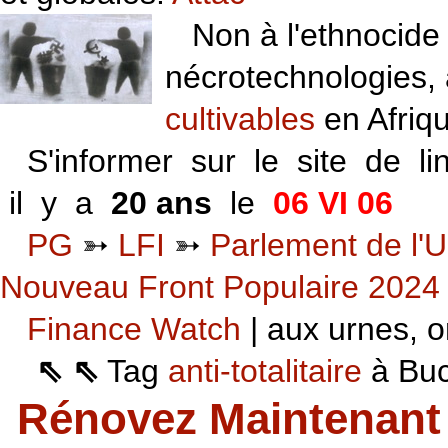
Non à l'ethnocide 
nécrotechnologies,
cultivables
en Afriq
S'informer sur le site de li
il y a
20 ans
le
06 VI 06
PG
➳
LFI
➳
Parlement de l'U
Nouveau Front Populaire 2024
Finance Watch
| aux urnes, on
⇖ ⇖
Tag
anti-totalitaire
à Buca
Rénovez Maintenant 