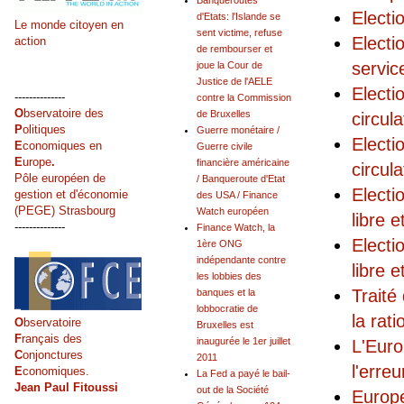
Banqueroutes
Electi
d'Etats: l'Islande se
Le monde citoyen en
sent victime, refuse
Electi
action
de rembourser et
servic
joue la Cour de
Justice de l'AELE
Electi
--------------
contre la Commission
O
bservatoire des
de Bruxelles
circul
P
olitiques
Guerre monétaire /
Electi
E
conomiques en
Guerre civile
E
urope
.
financière américaine
circul
Pôle européen de
/ Banqueroute d'Etat
Electi
gestion et d'économie
des USA / Finance
(PEGE) Strasbourg
Watch européen
libre 
--------------
Finance Watch, la
Electi
1ère ONG
indépendante contre
libre 
les lobbies des
Traité
banques et la
lobbocratie de
la rat
O
bservatoire
Bruxelles est
F
rançais des
inaugurée le 1er juillet
L'Euro
C
onjonctures
2011
l'erre
E
conomiques.
La Fed a payé le bail-
Jean Paul Fitoussi
out de la Société
Europe