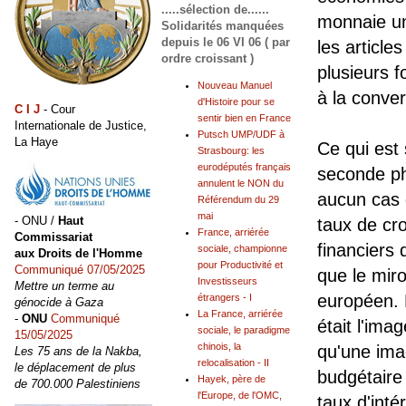
.....sélection de......
monnaie uni
Solidarités manquées
depuis le 06 VI 06 ( par
les articles
ordre croissant )
plusieurs 
Nouveau Manuel
à la conve
d'Histoire pour se
C I J
- Cour
sentir bien en France
Internationale de Justice,
Putsch UMP/UDF à
La Haye
Ce qui est 
Strasbourg: les
eurodéputés français
seconde ph
annulent le NON du
aucun cas 
Référendum du 29
mai
- ONU /
Haut
taux de cr
France, arriérée
Commissariat
financiers d
sociale, championne
aux Droits de l'Homme
pour Productivité et
Communiqué 07/05/2025
que le miro
Investisseurs
Mettre un terme au
européen. 
étrangers - I
génocide à Gaza
La France, arriérée
-
ONU
Communiqué
était l'im
sociale, le paradigme
15/05/2025
chinois, la
qu'une ima
Les 75 ans de la Nakba,
relocalisation - II
le déplacement de plus
budgétaire 
Hayek, père de
de 700.000 Palestiniens
l'Europe, de l'OMC,
taux d'inté