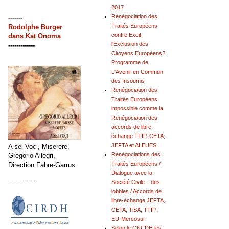
2017
Renégociation des
-------
Traités Européens
Rodolphe Burger
contre Excit,
dans
Kat Onoma
l'Exclusion des
-------------
Citoyens Européens?
Programme de
L'Avenir en Commun
des Insoumis
Renégociation des
Traités Européens
impossible comme la
Renégociation des
accords de libre-
échange TTIP, CETA,
JEFTA et ALEUES
A sei Voci, Miserere,
Renégociations des
Gregorio Allegri,
Traités Européens /
Direction Fabre-Garrus
Dialogue avec la
-------------
Société Civile... des
lobbies / Accords de
libre-échange JEFTA,
CETA, TiSA, TTIP,
EU-Mercosur
Selon le CNCDH les