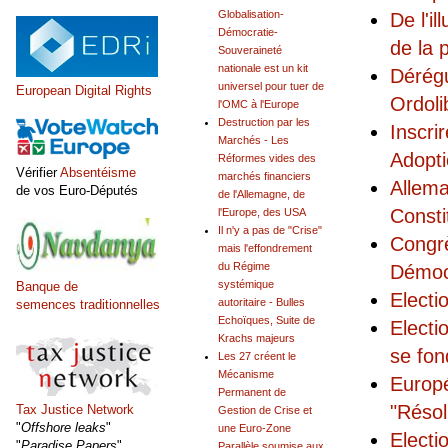
Globalisation-
De l'i
Démocratie-
de la 
Souveraineté
nationale est un kit
Dérégu
universel pour tuer de
European Digital Rights
Ordoli
l'OMC à l'Europe
Destruction par les
Inscri
Marchés - Les
Adopti
Réformes vides des
Vérifier
Absentéisme
marchés financiers
Allema
de vos Euro-Députés
de l'Allemagne, de
Consti
l'Europe, des USA
Il n'y a pas de "Crise"
Congrè
mais l'effondrement
du Régime
Démoc
systémique
Banque de
Electi
autoritaire - Bulles
semences traditionnelles
Echoïques, Suite de
Electi
Krachs majeurs
se fon
Les 27 créent le
Mécanisme
Europé
Permanent de
"Résol
Tax Justice Network
Gestion de Crise et
"
Offshore leaks
"
une Euro-Zone
Electi
"
Paradise Papers
"
Parallèle soumise aux