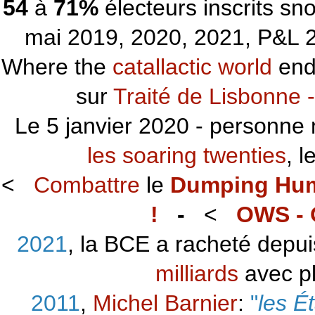
54
à
71%
électeurs inscrits s
mai 2019, 2020, 2021, P&L 2
Where the
catallactic world
ends
sur
Traité de Lisbonne -
Le 5 janvier 2020 - personne 
les soaring twenties
, 
<
Combattre
le
Dumping Hu
!
-
<
OWS - 
2021
, la BCE a racheté depu
milliards
avec p
2011
,
Michel Barnier
:
"
les É