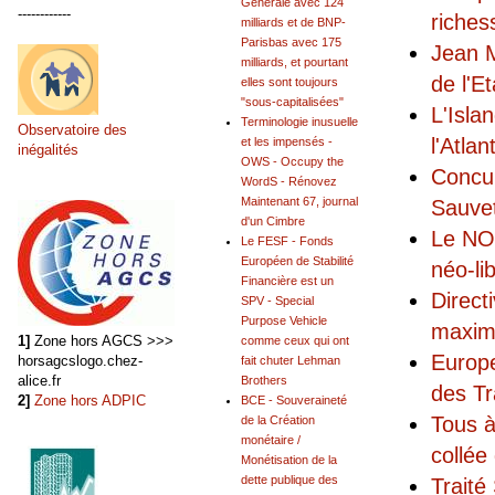
Générale avec 124
------------
riches
milliards et de BNP-
Parisbas avec 175
Jean M
milliards, et pourtant
de l'Et
elles sont toujours
"sous-capitalisées"
L'Isla
Terminologie inusuelle
Observatoire des
l'Atla
et les impensés -
inégalités
OWS - Occupy the
Concur
WordS - Rénovez
Maintenant 67, journal
Sauvet
d'un Cimbre
Le NO 
Le FESF - Fonds
Européen de Stabilité
néo-li
Financière est un
Direct
SPV - Special
Purpose Vehicle
maxim
1]
Zone hors AGCS >>>
comme ceux qui ont
Europe
horsagcslogo.chez-
fait chuter Lehman
alice.fr
Brothers
des Tr
2]
Zone hors ADPIC
BCE - Souveraineté
Tous à
de la Création
monétaire /
collée
Monétisation de la
dette publique des
Traité