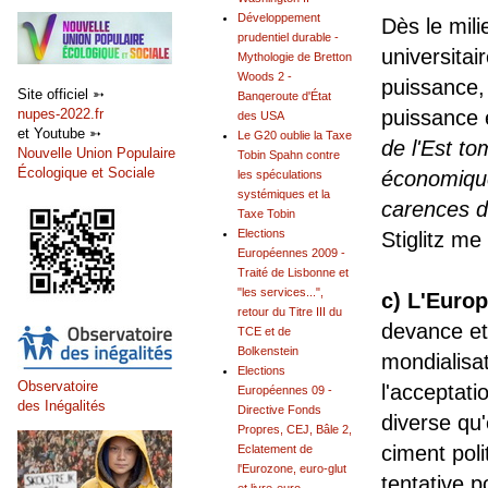
Développement
Dès le mil
prudentiel durable -
universitair
Mythologie de Bretton
Woods 2 -
puissance, 
Site officiel ➳
Banqeroute d'État
nupes-2022.fr
puissance e
des USA
et Youtube ➳
Le G20 oublie la Taxe
de l'Est t
Nouvelle Union Populaire
Tobin Spahn contre
Écologique et Sociale
économique
les spéculations
systémiques et la
carences 
Taxe Tobin
Elections
Stiglitz m
Européennes 2009 -
Traité de Lisbonne et
"les services...",
c) L'Europ
retour du Titre III du
devance et 
TCE et de
Bolkenstein
mondialisat
Elections
Observatoire
l'acceptati
Européennes 09 -
des Inégalités
Directive Fonds
diverse qu'
Propres, CEJ, Bâle 2,
ciment poli
Eclatement de
l'Eurozone, euro-glut
tentative p