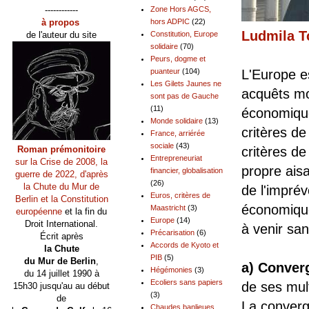
------------
Zone Hors AGCS,
à propos
hors ADPIC
(22)
Ludmila T
de l'auteur du site
Constitution, Europe
solidaire
(70)
Peurs, dogme et
L'Europe e
puanteur
(104)
Les Gilets Jaunes ne
acquêts mo
sont pas de Gauche
(11)
économique
Monde solidaire
(13)
critères de
France, arriérée
sociale
(43)
critères d
Roman prémonitoire
Entrepreneuriat
sur la Crise de 2008, la
propre aisa
financier, globalisation
guerre de 2022, d'après
(26)
la Chute du Mur de
de l'imprév
Euros, critères de
Berlin et la Constitution
économique
Maastricht
(3)
européenne
et la fin du
Europe
(14)
Droit International.
à venir san
Précarisation
(6)
Écrit après
Accords de Kyoto et
la Chute
PIB
(5)
du Mur de Berlin
,
a) Converg
Hégémonies
(3)
du 14 juillet 1990 à
Ecoliers sans papiers
de ses mul
15h30 jusqu'au au début
(3)
de
La conver
Chaudes banlieues,