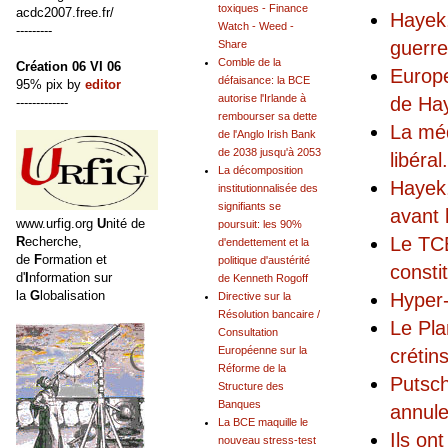
toxiques - Finance
acdc2007.free.fr/
Hayek,
Watch - Weed -
---------
guerre 
Share
Comble de la
Création 06 VI 06
Europe
défaisance: la BCE
95% pix by
editor
autorise l'Irlande à
de Hay
-------------
rembourser sa dette
La mé
de l'Anglo Irish Bank
de 2038 jusqu'à 2053
libéral
.
La décomposition
Hayek,
institutionnalisée des
signifiants se
avant 
www.urfig.org
U
nité de
poursuit: les 90%
Le TCE
R
echerche,
d'endettement et la
de
F
ormation et
politique d'austérité
consti
d'
I
nformation sur
de Kenneth Rogoff
la
G
lobalisation
Hyper-
Directive sur la
Résolution bancaire /
Le Pla
Consultation
Européenne sur la
crétin
Réforme de la
Putsch
Structure des
Banques
annul
La BCE maquille le
Ils on
nouveau stress-test