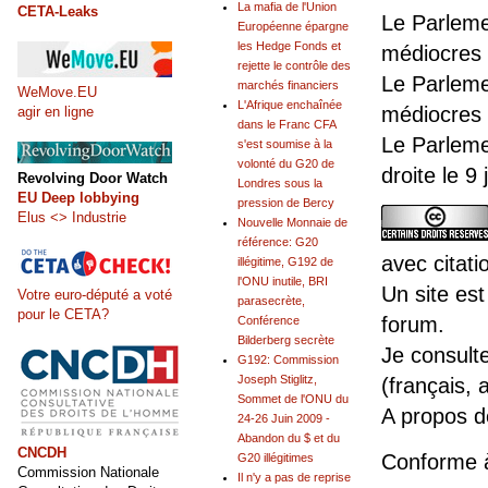
La mafia de l'Union
CETA-Leaks
Le Parleme
Européenne épargne
les Hedge Fonds et
médiocres 
rejette le contrôle des
Le Parleme
marchés financiers
WeMove.EU
L'Afrique enchaînée
médiocres 
agir en ligne
dans le Franc CFA
Le Parleme
s'est soumise à la
volonté du G20 de
droite le 9
Revolving Door Watch
Londres sous la
EU Deep lobbying
pression de Bercy
Elus <> Industrie
Nouvelle Monnaie de
référence: G20
avec citati
illégitime, G192 de
l'ONU inutile, BRI
Un site est
Votre euro-député a voté
parasecrète,
pour le CETA?
forum.
Conférence
Bilderberg secrète
Je consult
G192: Commission
Joseph Stiglitz,
(français, 
Sommet de l'ONU du
A propos 
24-26 Juin 2009 -
Abandon du $ et du
CNCDH
Conforme 
G20 illégitimes
Commission Nationale
Il n'y a pas de reprise