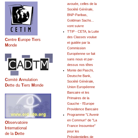
avouée, celles de la
Société Gérérale,
BNP-Paribas,
Goldman Sachs...
vont suivre
TTIP - CETA, la Lutte
des Classes voulue
C
entre
E
urope
T
iers
et guidée par la
M
onde
Commission
Européenne se fait
sans nous et par-
dessus nos têtes
Monte dei Paschi,
Deutsche Bank,
C
omité
A
nnulation
Société Générale,
D
ette du
T
iers
M
onde
Union Européenne
Bancaire et les
Primaires de la
Gauche - l'Europe
Providence Bancaire
Programme "L'Avenir
en Commun" de "La
O
bservatoire
France Insoumise"
I
nternational
pour les
de la
D
ette
Présidentielles de