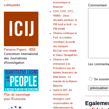
économique et
Lobbypedia
Commentaire :
financier
CDS, CDO, OTC,
RMBS - Deux
décades perdues: le
PIB furtif et fictif - Le
PIB d'initié
Obama confisque la
Fed', la création
monétaire au profit
des banques -
Panama Papers -
ICIJ
McCain veut rétablir
Consortium international
le Glass-Steagall Act
des Journalistes
Obama a été
d'Investigation
Les commentair
entreposé à la
Présidence par les
lobbies financiers de
Wall Street - Le
Se souveni
mariole de la Maison
Blanche
Selon le MIT, les
Plan de sauvetage
investisseurs
pour l'Eurozone
étrangers sont
Egalemen
responsables de
l'effondrement du