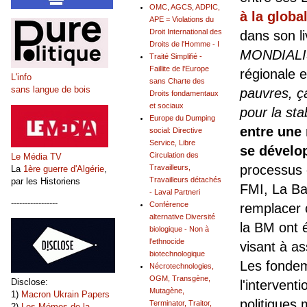
OMC, AGCS, ADPIC,
à la global
APE = Violations du
Droit International des
dans son li
Droits de l'Homme - I
MONDIALI
Traité Simplifié -
Faillite de l'Europe
régionale 
L'info
sans Charte des
sans langue de bois
pauvres, ç
Droits fondamentaux
et sociaux
pour la st
Europe du Dumping
entre une 
social: Directive
Service, Libre
se dévelo
Circulation des
Le Média TV
processus e
Travailleurs,
La
1ère guerre d'Algérie
,
Travailleurs détachés
par les Historiens
FMI, La Ban
- Laval Partneri
-----------------
Conférence
remplacer 
alternative Diversité
la BM ont 
biologique - Non à
l'ethnocide
visant à as
biotechnologique
Les fondem
Nécrotechnologies,
OGM, Transgène,
Disclose:
l'intervent
Mutagène,
1)
Macron Ukrain Papers
politiques 
Terminator, Traitor,
2)
Les Mémos de la