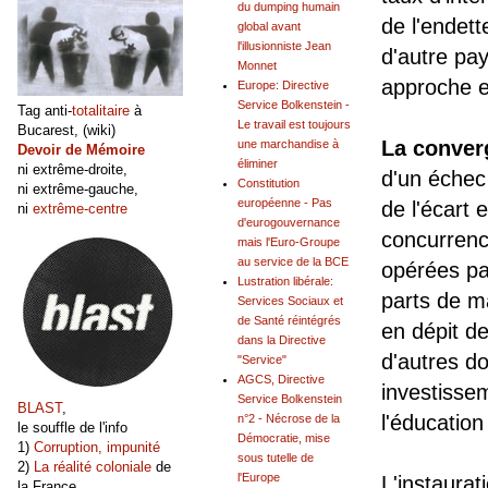
du dumping humain
de l'endet
global avant
l'illusionniste Jean
d'autre pa
Monnet
approche et
Europe: Directive
Service Bolkenstein -
Tag anti-
totalitaire
à
Le travail est toujours
Bucarest, (wiki)
La conver
une marchandise à
Devoir de Mémoire
éliminer
ni extrême-droite,
d'un échec
Constitution
ni extrême-gauche,
européenne - Pas
de l'écart 
ni
extrême-centre
d'eurogouvernance
concurrenc
mais l'Euro-Groupe
au service de la BCE
opérées pa
Lustration libérale:
parts de m
Services Sociaux et
de Santé réintégrés
en dépit d
dans la Directive
d'autres d
"Service"
AGCS, Directive
investisse
Service Bolkenstein
BLAST
,
l'éducation
n°2 - Nécrose de la
le souffle de l'info
Démocratie, mise
1)
Corruption, impunité
sous tutelle de
2)
La réalité coloniale
de
l'Europe
L'instaurat
la France