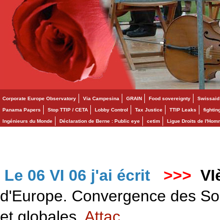
Corporate Europe Observatory
Via Campesina
GRAIN
Food sovereignty
Swissaid
Panama Papers
Stop TTIP / CETA
Lobby Control
Tax Justice
TTIP Leaks
fighti
Ingénieurs du Monde
Déclaration de Berne : Public eye
cetim
Ligue Droits de l'Ho
Le 06 VI 06 j'ai écrit
>>>
VI
d'Europe. Convergence des Solid
et globales.
Attac