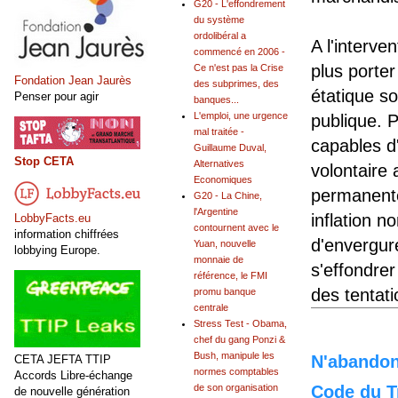
G20 - L'effondrement
du système
ordolibéral a
A l'interve
commencé en 2006 -
plus porter 
Ce n'est pas la Crise
Fondation Jean Jaurès
des subprimes, des
étatique so
Penser pour agir
banques...
L'emploi, une urgence
publique. 
mal traitée -
capables d
Guillaume Duval,
Stop CETA
Alternatives
volontaire
Economiques
permanente
G20 - La Chine,
l'Argentine
inflation 
LobbyFacts.eu
contournent avec le
information chiffrées
d'envergur
Yuan, nouvelle
lobbying Europe.
monnaie de
s'effondre
référence, le FMI
des tentati
promu banque
centrale
Stress Test - Obama,
chef du gang Ponzi &
Bush, manipule les
N'abandonn
CETA JEFTA TTIP
normes comptables
Accords Libre-échange
Code du Tr
de son organisation
de nouvelle génération