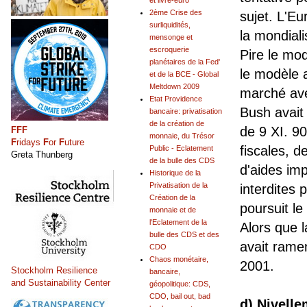
et livre-euro
2ème Crise des
sujet. L'Eu
surliquidités,
la mondiali
mensonge et
escroquerie
Pire le mo
planétaires de la Fed'
le modèle 
et de la BCE - Global
Meltdown 2009
marché ave
Etat Providence
Bush avait 
bancaire: privatisation
de la création de
de 9 XI. 9
FFF
monnaie, du Trésor
F
ridays
F
or
F
uture
fiscales, 
Public - Eclatement
Greta Thunberg
de la bulle des CDS
d'aides im
Historique de la
Privatisation de la
interdites 
Création de la
poursuit le 
monnaie et de
l'Eclatement de la
Alors que l
bulle des CDS et des
avait rame
CDO
Chaos monétaire,
2001.
Stockholm Resilience
bancaire,
and Sustainability Center
géopolitique: CDS,
CDO, bail out, bad
d) Nivell