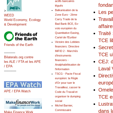
actifs bancaires
fonda
légués
Balkanisation de la
>
Les pe
Zone Euro - 2ème
WEED
Travai
Carry Trade de la
World Economy, Ecology
Bad Bank BCE, Ex-
& Development
affair
voto européen du
Traité
Quantitative Easing,
Cartel de l'Euribor
TCE li
Victoire des Lobbies
Friends of the Earth
Secret
financiers: Directive
MiFID 2 - Marchés
-----------
TCE ul
d’instruments
Bilaterals.org contre
financiers -
CEJ: d
les ALE / FTA et les APE
Analphabétisation de
/ EPA
Laval 
l'information
------------
TSCG - Pacte Fiscal
Direct
européen: la Règle
europ
d'Or pour tuer le
Travailleur, casser le
Omelet
APE / EPA Watch
Code du Travail et
TCE e
organiser le dumping
social
Lustra
Michel Barnier,
dans l
Commissaire
Make Finance Work