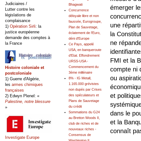
Judiciaires /
Bhagwati
émerger le
Lutter contre les
Concurrence
législations de
concurrenc
déloyale libre et non
complaisance
faussée, Eurogroupe,
une réparti
1)
Opération Sirli
: la
Plan de Sauvetage,
justice européenne
la Constitu
éclatement de l'Euro,
demande des comptes à
déni d'Europe
ne répande
la France
Ce Pays, appelé
USA, en banqueroute
identifian
d'Etat. Effondrement
FMI et la 
URSS-USA -
Commencement du
Histoire coloniale et
compte ni d
3ème millénaire
postcoloniale
ou aspirati
8% - IG Metall,
1) Guerre d'Algérie,
1.165.000 grévistes
les
armes chimiques
économique
non dupés par Crises
françaises
et politiq
des spéculateurs et
2) Edwyn Plenel: «
Plans de Sauvetage
Palestine, notre blessure
systémique"
du crédit
»
dans le pou
Sommations du G24
au Bretton Woods II,
et la Banq
club de riches et de
nouveaux riches -
connaît pas
Consensus de
Investigate Europe
Washington II