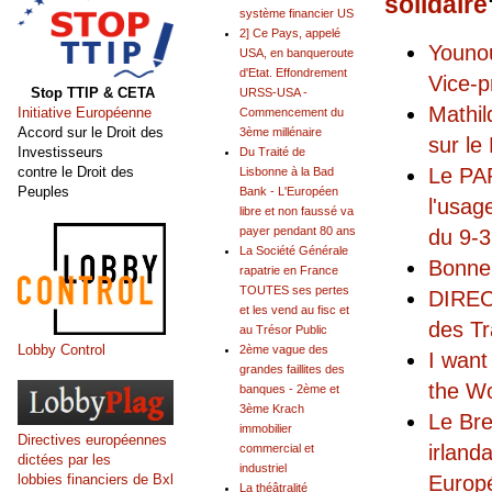
solidaire
système financier US
2] Ce Pays, appelé
Younou
USA, en banqueroute
d'Etat. Effondrement
Vice-p
Stop TTIP & CETA
URSS-USA -
Mathil
Initiative Européenne
Commencement du
Accord sur le Droit des
3ème millénaire
sur le
Investisseurs
Du Traité de
Le PA
contre le Droit des
Lisbonne à la Bad
Peuples
Bank - L'Européen
l'usag
libre et non faussé va
payer pendant 80 ans
du 9-3
La Société Générale
Bonne
rapatrie en France
TOUTES ses pertes
DIREC
et les vend au fisc et
des Tr
au Trésor Public
Lobby Control
2ème vague des
I want
grandes faillites des
the W
banques - 2ème et
3ème Krach
Le Bre
immobilier
Directives européennes
irland
commercial et
dictées par les
industriel
Europ
lobbies financiers de Bxl
La théâtralité