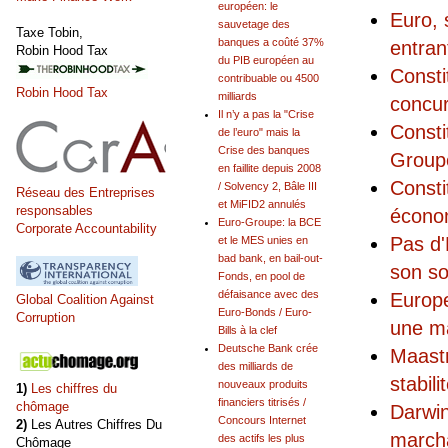
européen: le
Euro, 
sauvetage des
Taxe Tobin,
banques a coûté 37%
entran
Robin Hood Tax
du PIB européen au
Constit
contribuable ou 4500
Robin Hood Tax
milliards
concu
Il n’y a pas la "Crise
Consti
de l’euro" mais la
Crise des banques
Groupe
en faillite depuis 2008
Consti
/ Solvency 2, Bâle III
Réseau des Entreprises
et MiFID2 annulés
responsables
économ
Euro-Groupe: la BCE
Corporate Accountability
Pas d'
et le MES unies en
bad bank, en bail-out-
son so
Fonds, en pool de
défaisance avec des
Europe
Global Coalition Against
Euro-Bonds / Euro-
Corruption
une ma
Bills à la clef
Deutsche Bank crée
Maastr
des milliards de
stabili
nouveaux produits
1)
Les chiffres du
financiers titrisés /
chômage
Darwin
Concours Internet
2)
Les Autres Chiffres Du
marcha
des actifs les plus
Chômage