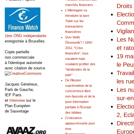
Droits
marchés financiers
L'Allemagne va
Electi
introduire la taxe
Tobin sur les
Commu
transactions
Vigila
financières
1ère ONG indépendante
Quo Vadis
Les Nu
enregistrée à Bruxelles.
Ökonomik? / 1993-
et rat
2011, "Crise
Copie partielle
financière", tous
19 ma
non commerciale
savaient mais
à l'identique autorisée
le Peu
voulaient profiter des
avec citation de source
"dividendes de la
Travai
paix"
les ru
De l'illusion
Jacques Généreux,
suprématiste de la
Les nu
Parti de Gauche,
concurrence libre
IEP Paris
non-faussée et de la
sur-en
et
Interview
sur le
pure information
Electi
Plan Européen
parfaite à l'Europe
de Sauvetage
des lobbies
2, Ecl
Croissance
Direct
appauvrissante pour
tous
Europé