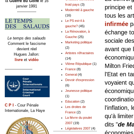
la
Guerre du Golfe
le 16
froid pays
(3)
principe e
janvier 1991
Modernité à gauche
----------------
tous les ar
(16)
Le PS est-il à
infirmée
pa
gauche?
(45)
échange to
La Rénovation, à
Gauche
(25)
Le temps des salauds
sociale de
Marketing politique
Comment le fascisme
avant que 
(2)
devient réel
Artistes réfractaires
Hugues Jallon:
économique
(14)
livre
et
vidéo
VIème République
(1)
Milton Fri
-----------------------
France
(8)
l'Etat en t
General
(4)
Devoir d'expression
voyaient q
(6)
économiq
Jeunesse politique
(1)
coordinati
Education
(2)
C P I
- Cour Pénale
l'inflation
Les droites de
Internationale, La Haye
France
(2)
qu'à limite
La fièvre du poulet
dits "
de Ma
2007
(19)
Législatives 2007
(4)
économies 