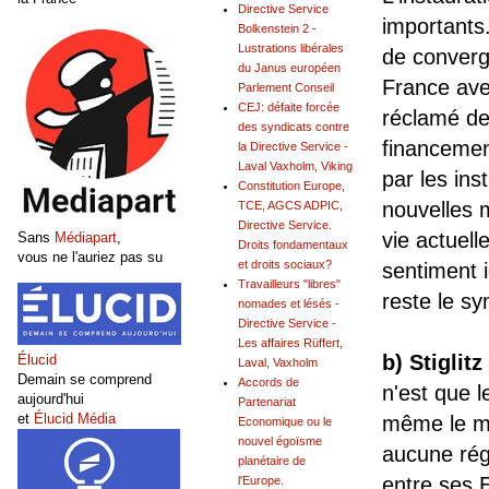
Directive Service
importants.
Bolkenstein 2 -
Lustrations libérales
de converg
du Janus européen
France ave
Parlement Conseil
CEJ: défaite forcée
réclamé de
des syndicats contre
financement
la Directive Service -
Laval Vaxholm, Viking
par les ins
Constitution Europe,
nouvelles 
TCE, AGCS ADPIC,
Directive Service.
vie actuell
Sans
Médiapart
,
Droits fondamentaux
vous ne l'auriez pas su
et droits sociaux?
sentiment 
Travailleurs "libres"
reste le s
nomades et lésés -
Directive Service -
Les affaires Rüffert,
b) Stiglit
Élucid
Laval, Vaxholm
Demain se comprend
Accords de
n'est que 
aujourd'hui
Partenariat
et
Élucid Média
même le mo
Economique ou le
nouvel égoïsme
aucune régu
planétaire de
entre ses 
l'Europe.