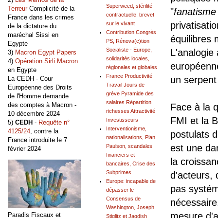
Superweed, stérilité
Terreur
Complicité de la
"
fanatisme
contractuelle, brevet
France dans les crimes
privatisati
sur le vivant
de la dictature du
Contribution Congrès
maréchal Sissi en
équilibres
PS, Rénova(c)tion
Egypte
Socialiste - Europe,
L'analogie 
3)
Macron Egypt Papers
solidarités locales,
4)
Opération Sirli Macron
européenne
régionales et globales
en Egypte
France Productivité
un serpent
La CEDH - Cour
Travail Jours de
Européenne des Droits
grève Pyramide des
de l'Homme demande
salaires Répartition
des comptes à Macron -
Face à la qu
richesses Attractivité
10 décembre 2024
FMI et la 
Investisseurs
5)
CEDH
-
Requête n°
Interventionisme,
4125/24
, contre la
postulats d
nationalisations, Plan
France introduite le 7
est une da
Paulson, scandales
février 2024
financiers et
la croissa
bancaires, Crise des
Subprimes
d'acteurs,
Europe: incapable de
pas systéma
dépasser le
Consensus de
nécessaire.
Washington, Joseph
mesure d'a
Paradis Fiscaux et
Stiglitz et Jagdish