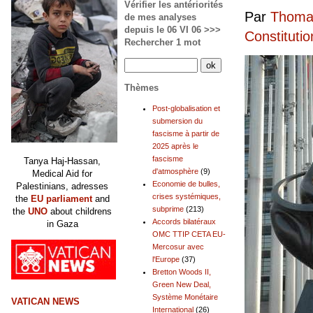
Vérifier les antériorités
Par
Thomas
de mes analyses
depuis le 06 VI 06 >>>
Constitutio
Rechercher 1 mot
Thèmes
Post-globalisation et
submersion du
fascisme à partir de
2025 après le
fascisme
Tanya Haj-Hassan,
d'atmosphère
(9)
Medical Aid for
Economie de bulles,
Palestinians, adresses
crises systémiques,
the
EU parliament
and
subprime
(213)
the
UNO
about childrens
Accords bilatéraux
in Gaza
OMC TTIP CETA EU-
Mercosur avec
l'Europe
(37)
Bretton Woods II,
Green New Deal,
Système Monétaire
VATICAN NEWS
International
(26)