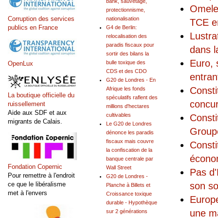
bank, sauvetage,
Omelet
protectionnisme,
Corruption des services
nationalisation
TCE e
publics en France
G4 de Berlin:
Lustra
relocalisation des
paradis fiscaux pour
dans l
sortir des bilans la
Euro, 
bulle toxique des
OpenLux
CDS et des CDO
entran
G20 de Londres - En
Constit
Afrique les fonds
La boutique officielle du
spéculatifs raflent des
concu
ruissellement
millions d'hectares
Aide aux SDF et aux
cultivables
Consti
migrants de Calais.
Le G20 de Londres
Groupe
dénonce les paradis
fiscaux mais couvre
Consti
la confiscation de la
économ
banque centrale par
Fondation Copernic
Wall Street
Pas d'
Pour remettre à l'endroit
G20 de Londres -
son so
ce que le libéralisme
Planche à Billets et
met à l'envers
Croissance toxique
Europe
durable - Hypothèque
une ma
sur 2 générations