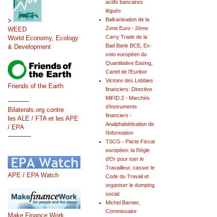
actifs bancaires
légués
Balkanisation de la
>
Zone Euro - 2ème
WEED
Carry Trade de la
World Economy, Ecology
Bad Bank BCE, Ex-
& Development
voto européen du
Quantitative Easing,
Cartel de l'Euribor
Victoire des Lobbies
Friends of the Earth
financiers: Directive
MiFID 2 - Marchés
-----------
d’instruments
Bilaterals.org contre
financiers -
les ALE / FTA et les APE
Analphabétisation de
/ EPA
l'information
------------
TSCG - Pacte Fiscal
européen: la Règle
d'Or pour tuer le
Travailleur, casser le
APE / EPA Watch
Code du Travail et
organiser le dumping
social
Michel Barnier,
Commissaire
Make Finance Work