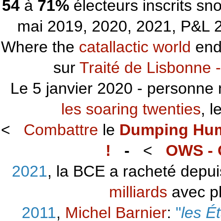
54
à
71%
électeurs inscrits s
mai 2019, 2020, 2021, P&L 2
Where the
catallactic world
ends
sur
Traité de Lisbonne -
Le 5 janvier 2020 - personne 
les soaring twenties
, 
<
Combattre
le
Dumping Hu
!
-
<
OWS - 
2021
, la BCE a racheté depu
milliards
avec p
2011
,
Michel Barnier
:
"
les É