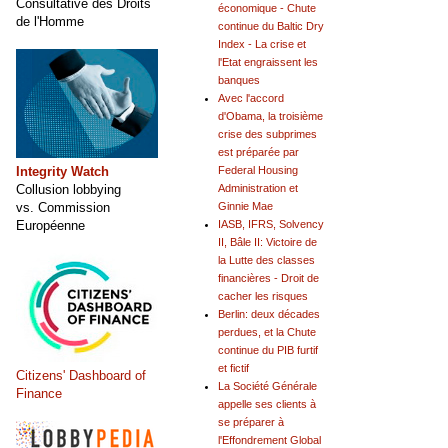
Consultative des Droits
économique - Chute
de l'Homme
continue du Baltic Dry
Index - La crise et
l'Etat engraissent les
banques
Avec l'accord
d'Obama, la troisième
crise des subprimes
est préparée par
Integrity Watch
Federal Housing
Collusion lobbying
Administration et
vs. Commission
Ginnie Mae
Européenne
IASB, IFRS, Solvency
II, Bâle II: Victoire de
la Lutte des classes
financières - Droit de
cacher les risques
Berlin: deux décades
perdues, et la Chute
continue du PIB furtif
et fictif
Citizens' Dashboard of
La Société Générale
Finance
appelle ses clients à
se préparer à
l'Effondrement Global