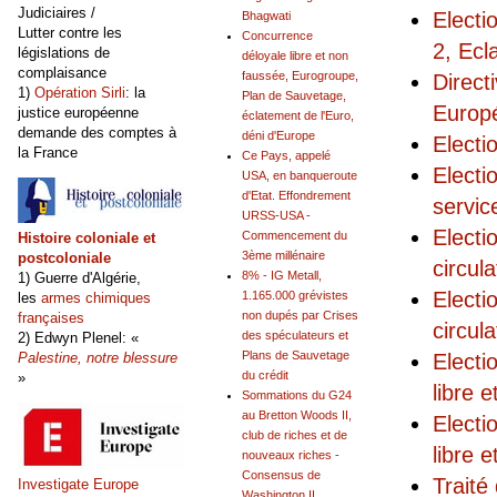
Judiciaires /
Electi
Bhagwati
Lutter contre les
Concurrence
2, Ecl
législations de
déloyale libre et non
complaisance
faussée, Eurogroupe,
Direct
1)
Opération Sirli
: la
Plan de Sauvetage,
Europé
justice européenne
éclatement de l'Euro,
demande des comptes à
déni d'Europe
Electi
la France
Ce Pays, appelé
Electi
USA, en banqueroute
d'Etat. Effondrement
servic
URSS-USA -
Electi
Commencement du
Histoire coloniale et
3ème millénaire
postcoloniale
circul
8% - IG Metall,
1) Guerre d'Algérie,
Electi
1.165.000 grévistes
les
armes chimiques
non dupés par Crises
françaises
circul
des spéculateurs et
2) Edwyn Plenel: «
Plans de Sauvetage
Palestine, notre blessure
Electi
du crédit
»
libre 
Sommations du G24
au Bretton Woods II,
Electi
club de riches et de
libre 
nouveaux riches -
Consensus de
Traité
Investigate Europe
Washington II