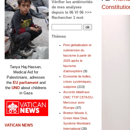
Vérifier les antériorités
Constitutio
de mes analyses
depuis le 06 VI 06 >>>
Rechercher 1 mot
Thèmes
Post-globalisation et
submersion du
fascisme à partir de
2025 après le
fascisme
Tanya Haj-Hassan,
d'atmosphère
(9)
Medical Aid for
Economie de bulles,
Palestinians, adresses
crises systémiques,
the
EU parliament
and
subprime
(213)
the
UNO
about childrens
Accords bilatéraux
in Gaza
OMC TTIP CETA EU-
Mercosur avec
l'Europe
(37)
Bretton Woods II,
Green New Deal,
Système Monétaire
VATICAN NEWS
International
(26)