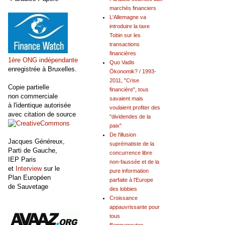
marchés financiers
L'Allemagne va
introduire la taxe
Tobin sur les
transactions
financières
1ère ONG indépendante
Quo Vadis
enregistrée à Bruxelles.
Ökonomik? / 1993-
2011, "Crise
Copie partielle
financière", tous
non commerciale
savaient mais
à l'identique autorisée
voulaient profiter des
avec citation de source
"dividendes de la
paix"
De l'illusion
Jacques Généreux,
suprématiste de la
Parti de Gauche,
concurrence libre
IEP Paris
non-faussée et de la
et
Interview
sur le
pure information
Plan Européen
parfaite à l'Europe
de Sauvetage
des lobbies
Croissance
appauvrissante pour
tous