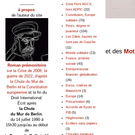
------------
Zone Hors AGCS,
à propos
hors ADPIC
(22)
de l'auteur du site
Constitution, Europe
solidaire
(70)
Peurs, dogme et
puanteur
(104)
Les Gilets Jaunes ne
sont pas de Gauche
(11)
et des
Mot
Monde solidaire
(13)
France, arriérée
sociale
(43)
Roman prémonitoire
Entrepreneuriat
sur la Crise de 2008, la
financier, globalisation
guerre de 2022, d'après
(26)
la Chute du Mur de
Euros, critères de
Berlin et la Constitution
Maastricht
(3)
européenne
et la fin du
Europe
(14)
Droit International.
Précarisation
(6)
Écrit après
Accords de Kyoto et
la Chute
PIB
(5)
du Mur de Berlin
,
Hégémonies
(3)
du 14 juillet 1990 à
Ecoliers sans papiers
15h30 jusqu'au au début
(3)
de
Chaudes banlieues,