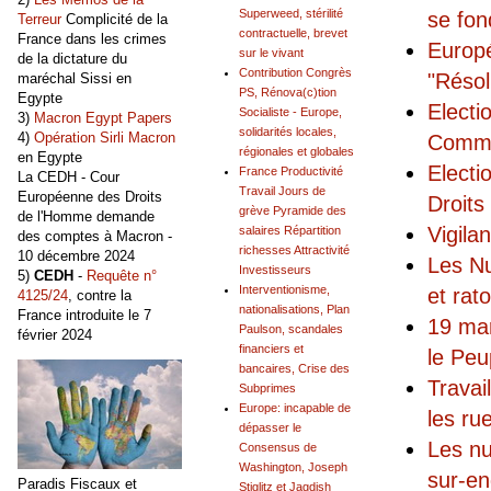
Superweed, stérilité
se fon
Terreur
Complicité de la
contractuelle, brevet
France dans les crimes
Europé
sur le vivant
de la dictature du
Contribution Congrès
"Résol
maréchal Sissi en
PS, Rénova(c)tion
Egypte
Electi
Socialiste - Europe,
3)
Macron Egypt Papers
solidarités locales,
4)
Opération Sirli Macron
Commu
régionales et globales
en Egypte
Electi
France Productivité
La CEDH - Cour
Travail Jours de
Européenne des Droits
Droits
grève Pyramide des
de l'Homme demande
Vigila
salaires Répartition
des comptes à Macron -
richesses Attractivité
10 décembre 2024
Les Nu
Investisseurs
5)
CEDH
-
Requête n°
Interventionisme,
et rat
4125/24
, contre la
nationalisations, Plan
France introduite le 7
19 ma
Paulson, scandales
février 2024
financiers et
le Peu
bancaires, Crise des
Travai
Subprimes
Europe: incapable de
les ru
dépasser le
Les nu
Consensus de
Washington, Joseph
sur-en
Paradis Fiscaux et
Stiglitz et Jagdish