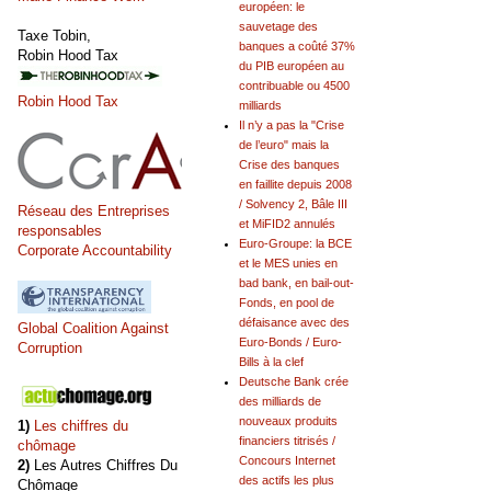
européen: le
sauvetage des
Taxe Tobin,
banques a coûté 37%
Robin Hood Tax
du PIB européen au
contribuable ou 4500
Robin Hood Tax
milliards
Il n’y a pas la "Crise
de l’euro" mais la
Crise des banques
en faillite depuis 2008
/ Solvency 2, Bâle III
Réseau des Entreprises
et MiFID2 annulés
responsables
Euro-Groupe: la BCE
Corporate Accountability
et le MES unies en
bad bank, en bail-out-
Fonds, en pool de
défaisance avec des
Global Coalition Against
Euro-Bonds / Euro-
Corruption
Bills à la clef
Deutsche Bank crée
des milliards de
nouveaux produits
1)
Les chiffres du
financiers titrisés /
chômage
Concours Internet
2)
Les Autres Chiffres Du
des actifs les plus
Chômage