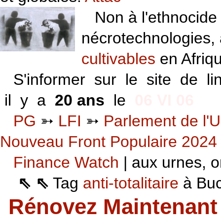
Non à l'ethnocide 
nécrotechnologies,
cultivables
en Afriq
S'informer sur le site de li
il y a
20 ans
le
06 VI 06
PG
➳
LFI
➳
Parlement de l'U
Nouveau Front Populaire 2024
Finance Watch
| aux urnes, on
⇖ ⇖
Tag
anti-totalitaire
à Buca
Rénovez Maintenant 