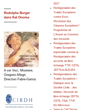
2017
Renégociation des
-------
Traités Européens
Rodolphe Burger
contre Excit,
dans
Kat Onoma
l'Exclusion des
-------------
Citoyens Européens?
Programme de
L'Avenir en Commun
des Insoumis
Renégociation des
Traités Européens
impossible comme la
Renégociation des
accords de libre-
échange TTIP, CETA,
JEFTA et ALEUES
A sei Voci, Miserere,
Renégociations des
Gregorio Allegri,
Traités Européens /
Direction Fabre-Garrus
Dialogue avec la
-------------
Société Civile... des
lobbies / Accords de
libre-échange JEFTA,
CETA, TiSA, TTIP,
EU-Mercosur
Selon le CNCDH les