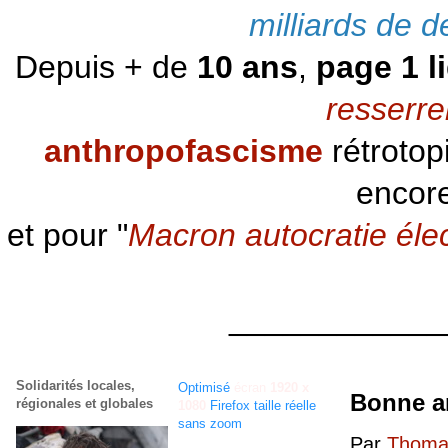
milliards de d
Depuis + de
10 ans
,
page 1 l
resserre
anthropofascisme
rétrotop
encore
et pour "
Macron autocratie éle
____________
Solidarités locales,
Optimisé
écran
1920 x
Bonne a
régionales et globales
1080
Firefox taille réelle
sans zoom
Par
Thomas