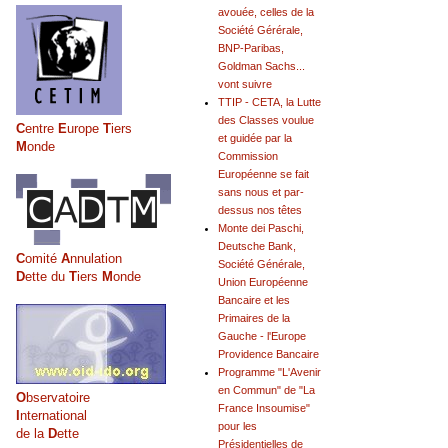
avouée, celles de la
Société Gérérale,
BNP-Paribas,
Goldman Sachs...
vont suivre
TTIP - CETA, la Lutte
des Classes voulue
C
entre
E
urope
T
iers
et guidée par la
M
onde
Commission
Européenne se fait
sans nous et par-
dessus nos têtes
Monte dei Paschi,
Deutsche Bank,
C
omité
A
nnulation
Société Générale,
D
ette du
T
iers
M
onde
Union Européenne
Bancaire et les
Primaires de la
Gauche - l'Europe
Providence Bancaire
Programme "L'Avenir
en Commun" de "La
O
bservatoire
France Insoumise"
I
nternational
pour les
de la
D
ette
Présidentielles de