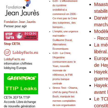
G20 - L'effondrement
Maastr
du système
ordolibéral a
stabili
commencé en 2006 -
Darwin
Ce n'est pas la Crise
Fondation Jean Jaurès
des subprimes, des
marcha
Penser pour agir
banques...
Modèle
L'emploi, une urgence
mal traitée -
- Reco
Guillaume Duval,
Stop CETA
La mé
Alternatives
Economiques
libéral
.
G20 - La Chine,
Europe
l'Argentine
LobbyFacts.eu
contournent avec le
information chiffrées
de Hay
Yuan, nouvelle
lobbying Europe.
monnaie de
Hayek,
référence, le FMI
guerre 
promu banque
centrale
Hayek,
Stress Test - Obama,
avant 
chef du gang Ponzi &
Bush, manipule les
CETA JEFTA TTIP
Le TCE
normes comptables
Accords Libre-échange
consti
de son organisation
de nouvelle génération