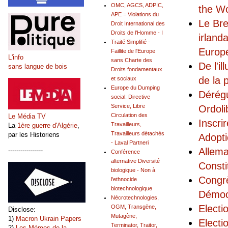
OMC, AGCS, ADPIC,
the W
APE = Violations du
Le Bre
Droit International des
Droits de l'Homme - I
irland
Traité Simplifié -
Europ
Faillite de l'Europe
L'info
sans Charte des
De l'i
sans langue de bois
Droits fondamentaux
de la 
et sociaux
Europe du Dumping
Dérégu
social: Directive
Service, Libre
Ordoli
Circulation des
Le Média TV
Inscri
Travailleurs,
La
1ère guerre d'Algérie
,
Travailleurs détachés
par les Historiens
Adopti
- Laval Partneri
Allema
-----------------
Conférence
alternative Diversité
Consti
biologique - Non à
Congrè
l'ethnocide
biotechnologique
Démoc
Nécrotechnologies,
Electi
OGM, Transgène,
Disclose:
Mutagène,
1)
Macron Ukrain Papers
Electi
Terminator, Traitor,
2)
Les Mémos de la