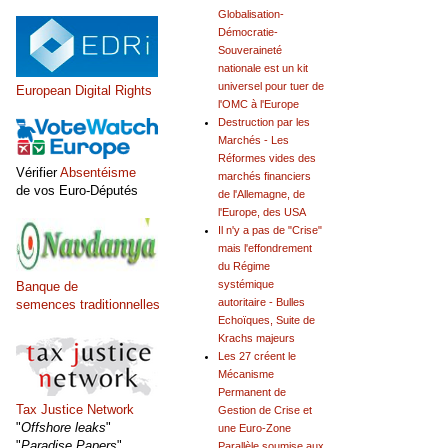
Globalisation-
Démocratie-
Souveraineté
nationale est un kit
universel pour tuer de
European Digital Rights
l'OMC à l'Europe
Destruction par les
Marchés - Les
Réformes vides des
Vérifier
Absentéisme
marchés financiers
de vos Euro-Députés
de l'Allemagne, de
l'Europe, des USA
Il n'y a pas de "Crise"
mais l'effondrement
du Régime
systémique
Banque de
autoritaire - Bulles
semences traditionnelles
Echoïques, Suite de
Krachs majeurs
Les 27 créent le
Mécanisme
Permanent de
Tax Justice Network
Gestion de Crise et
"
Offshore leaks
"
une Euro-Zone
"
Paradise Papers
"
Parallèle soumise aux