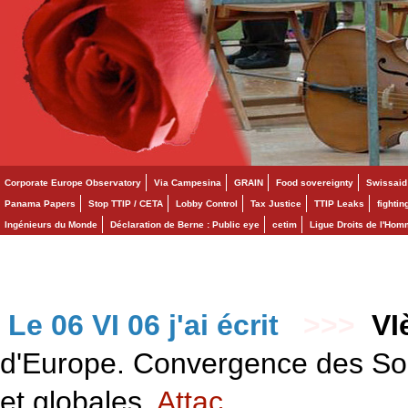
Corporate Europe Observatory
Via Campesina
GRAIN
Food sovereignty
Swissaid
Panama Papers
Stop TTIP / CETA
Lobby Control
Tax Justice
TTIP Leaks
fighti
Ingénieurs du Monde
Déclaration de Berne : Public eye
cetim
Ligue Droits de l'Ho
Le 06 VI 06 j'ai écrit
>>>
VI
d'Europe. Convergence des Solid
et globales.
Attac