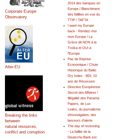
2014 des banques en
Europe / Blanchiment
Corporate Europe
des faillites en vue du
Observatory
TTIP / TAFTA
I want my Europe
back - Rendez-moi
mon Europe / La
Grèce dit NON à la
Troïka et OUI à
l'Europe
Pas de Reprise
Economique / Chute
Alter-EU
Historique du Baltic
Dry Index - BDI, 10
ans de Récession
Directive Européenne
Secret des Affaires /
Illégalité des Panama
Papers, de Lux
Leaks, du journalisme
Breaking the links
d'investigation, des
between
lanceurs d'alerte
natural resources,
The day of reckoning
conflict and corruption
- La faillite de la
Deutsche Bank est