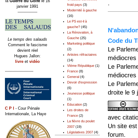
la
Guerre du Golfe
le 16
.
froid pays
(3)
janvier 1991
Modernité à gauche
----------------
(16)
Le PS est-il à
gauche?
(45)
N'abandonn
La Rénovation, à
Gauche
(25)
Le temps des salauds
Code du Tr
Marketing politique
Comment le fascisme
Le Parleme
(2)
devient réel
Artistes réfractaires
Hugues Jallon:
médiocres 
(14)
livre
et
vidéo
Le Parleme
VIème République
(1)
-----------------------
France
(8)
médiocres 
General
(4)
Le Parleme
Devoir d'expression
(6)
droite le 9
Jeunesse politique
(1)
Education
(2)
C P I
- Cour Pénale
Les droites de
Internationale, La Haye
France
(2)
avec citati
La fièvre du poulet
Un site est
2007
(19)
Législatives 2007
(4)
forum.