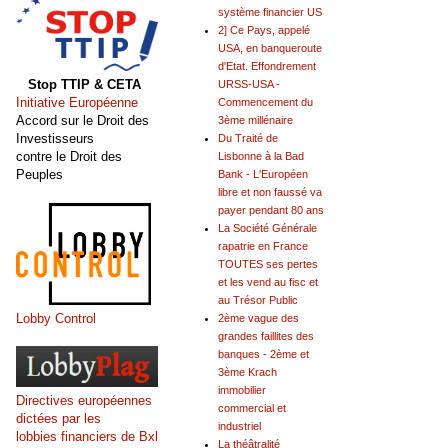
système financier US
2] Ce Pays, appelé
USA, en banqueroute
d'Etat. Effondrement
Stop TTIP & CETA
URSS-USA -
Initiative Européenne
Commencement du
Accord sur le Droit des
3ème millénaire
Investisseurs
Du Traité de
contre le Droit des
Lisbonne à la Bad
Peuples
Bank - L'Européen
libre et non faussé va
payer pendant 80 ans
La Société Générale
rapatrie en France
TOUTES ses pertes
et les vend au fisc et
au Trésor Public
Lobby Control
2ème vague des
grandes faillites des
banques - 2ème et
3ème Krach
immobilier
Directives européennes
commercial et
dictées par les
industriel
lobbies financiers de Bxl
La théâtralité