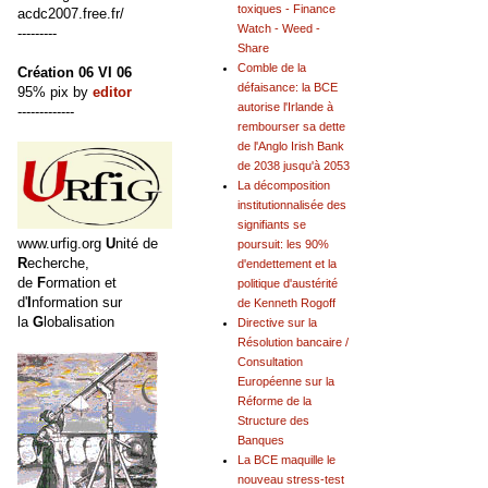
toxiques - Finance
acdc2007.free.fr/
Watch - Weed -
---------
Share
Comble de la
Création 06 VI 06
défaisance: la BCE
95% pix by
editor
autorise l'Irlande à
-------------
rembourser sa dette
de l'Anglo Irish Bank
de 2038 jusqu'à 2053
La décomposition
institutionnalisée des
signifiants se
www.urfig.org
U
nité de
poursuit: les 90%
R
echerche,
d'endettement et la
de
F
ormation et
politique d'austérité
d'
I
nformation sur
de Kenneth Rogoff
la
G
lobalisation
Directive sur la
Résolution bancaire /
Consultation
Européenne sur la
Réforme de la
Structure des
Banques
La BCE maquille le
nouveau stress-test