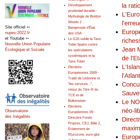
la rat
Développement
prudentiel durable -
L'Euro
Mythologie de Bretton
l'erre
Woods 2 -
Site officiel ➳
Banqeroute d'État
Europe
nupes-2022.fr
des USA
et Youtube ➳
Le G20 oublie la Taxe
riches
Nouvelle Union Populaire
Tobin Spahn contre
Jean M
Écologique et Sociale
les spéculations
systémiques et la
de l'Et
Taxe Tobin
L'Isla
Elections
Européennes 2009 -
l'Atla
Traité de Lisbonne et
Concur
"les services...",
retour du Titre III du
Sauvet
TCE et de
Le NO 
Bolkenstein
Elections
néo-li
Observatoire
Européennes 09 -
des Inégalités
Directive Fonds
Direct
Propres, CEJ, Bâle 2,
maxim
Eclatement de
l'Eurozone, euro-glut
Europe