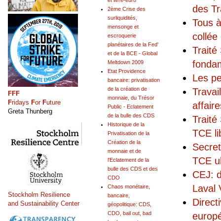
et livre-euro
des Tr
2ème Crise des
surliquidités,
Tous à
mensonge et
collée
escroquerie
planétaires de la Fed'
Traité
et de la BCE - Global
fonda
Meltdown 2009
Etat Providence
Les pe
bancaire: privatisation
de la création de
Travai
FFF
monnaie, du Trésor
F
ridays
F
or
F
uture
affair
Public - Eclatement
Greta Thunberg
de la bulle des CDS
Traité
Historique de la
TCE li
Privatisation de la
Création de la
Secret
monnaie et de
TCE ul
l'Eclatement de la
bulle des CDS et des
CEJ: d
CDO
Laval 
Chaos monétaire,
Stockholm Resilience
bancaire,
Direct
and Sustainability Center
géopolitique: CDS,
CDO, bail out, bad
europ