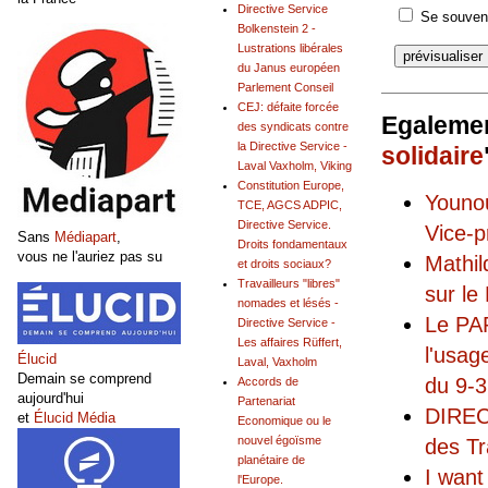
Directive Service
Se souveni
Bolkenstein 2 -
Lustrations libérales
du Janus européen
Parlement Conseil
CEJ: défaite forcée
Egalemen
des syndicats contre
la Directive Service -
solidaire
Laval Vaxholm, Viking
Constitution Europe,
Younou
TCE, AGCS ADPIC,
Directive Service.
Vice-p
Sans
Médiapart
,
Droits fondamentaux
vous ne l'auriez pas su
Mathil
et droits sociaux?
Travailleurs "libres"
sur le
nomades et lésés -
Le PA
Directive Service -
Les affaires Rüffert,
l'usag
Élucid
Laval, Vaxholm
Demain se comprend
du 9-3
Accords de
aujourd'hui
Partenariat
DIREC
et
Élucid Média
Economique ou le
nouvel égoïsme
des Tr
planétaire de
I want
l'Europe.