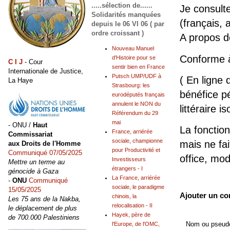
.....sélection de......
Je consult
Solidarités manquées
(français, 
depuis le 06 VI 06 ( par
ordre croissant )
A propos 
Nouveau Manuel
Conforme 
d'Histoire pour se
C I J
- Cour
sentir bien en France
Internationale de Justice,
Putsch UMP/UDF à
( En ligne 
La Haye
Strasbourg: les
bénéfice pé
eurodéputés français
annulent le NON du
littéraire is
Référendum du 29
mai
- ONU /
Haut
La fonction
France, arriérée
Commissariat
sociale, championne
mais ne fai
aux Droits de l'Homme
pour Productivité et
Communiqué 07/05/2025
office, mo
Investisseurs
Mettre un terme au
étrangers - I
génocide à Gaza
La France, arriérée
-
ONU
Communiqué
sociale, le paradigme
15/05/2025
Ajouter un c
chinois, la
Les 75 ans de la Nakba,
relocalisation - II
le déplacement de plus
Hayek, père de
de 700.000 Palestiniens
Nom ou pseudo
l'Europe, de l'OMC,