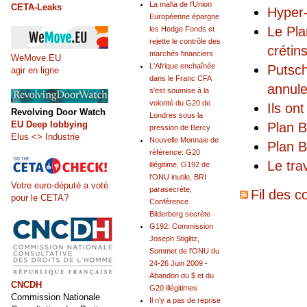
La mafia de l'Union
CETA-Leaks
Hyper-
Européenne épargne
Le Pla
les Hedge Fonds et
rejette le contrôle des
crétin
marchés financiers
WeMove.EU
L'Afrique enchaînée
Putsch
agir en ligne
dans le Franc CFA
annul
s'est soumise à la
volonté du G20 de
Ils on
Revolving Door Watch
Londres sous la
EU Deep lobbying
Plan B
pression de Bercy
Elus <> Industrie
Nouvelle Monnaie de
Plan B
référence: G20
Le tra
illégitime, G192 de
l'ONU inutile, BRI
Votre euro-député a voté
parasecrète,
Fil des c
pour le CETA?
Conférence
Bilderberg secrète
G192: Commission
Joseph Stiglitz,
Sommet de l'ONU du
24-26 Juin 2009 -
Abandon du $ et du
CNCDH
G20 illégitimes
Commission Nationale
Il n'y a pas de reprise