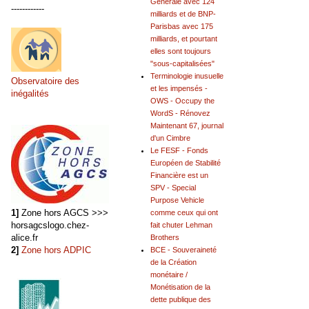
Générale avec 124
------------
milliards et de BNP-
Parisbas avec 175
milliards, et pourtant
elles sont toujours
"sous-capitalisées"
Terminologie inusuelle
Observatoire des
et les impensés -
inégalités
OWS - Occupy the
WordS - Rénovez
Maintenant 67, journal
d'un Cimbre
Le FESF - Fonds
Européen de Stabilité
Financière est un
SPV - Special
Purpose Vehicle
1]
Zone hors AGCS >>>
comme ceux qui ont
horsagcslogo.chez-
fait chuter Lehman
alice.fr
Brothers
2]
Zone hors ADPIC
BCE - Souveraineté
de la Création
monétaire /
Monétisation de la
dette publique des