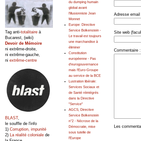
du dumping humain
global avant
l'illusionniste Jean
Adresse email 
Monnet
Europe: Directive
Service Bolkenstein -
Tag anti-
totalitaire
à
Site web (facult
Le travail est toujours
Bucarest, (wiki)
une marchandise à
Devoir de Mémoire
éliminer
ni extrême-droite,
Commentaire :
Constitution
ni extrême-gauche,
européenne - Pas
ni
extrême-centre
d'eurogouvernance
mais l'Euro-Groupe
au service de la BCE
Lustration libérale:
Services Sociaux et
de Santé réintégrés
dans la Directive
"Service"
AGCS, Directive
Service Bolkenstein
BLAST
,
n°2 - Nécrose de la
le souffle de l'info
Les commentair
Démocratie, mise
1)
Corruption, impunité
sous tutelle de
2)
La réalité coloniale
de
l'Europe
la France