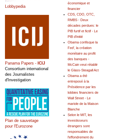
économique et
Lobbypedia
financier
CDS, CDO, OTC,
RMBS - Deux
décades perdues: le
PIB furtif et fictif - Le
PIB d'initié
Obama confisque la
Fed', la création
monétaire au profit
des banques -
Panama Papers -
ICIJ
McCain veut rétablir
Consortium international
le Glass-Steagall Act
des Journalistes
Obama a été
d'Investigation
entreposé à la
Présidence par les
lobbies financiers de
Wall Street - Le
mariole de la Maison
Blanche
Selon le MIT, les
Plan de sauvetage
investisseurs
pour l'Eurozone
étrangers sont
responsables de
l'effondrement du