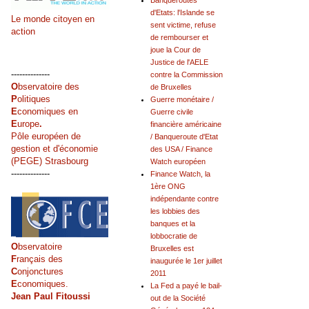
Banqueroutes
d'Etats: l'Islande se
Le monde citoyen en
sent victime, refuse
action
de rembourser et
joue la Cour de
Justice de l'AELE
--------------
contre la Commission
O
bservatoire des
de Bruxelles
P
olitiques
Guerre monétaire /
E
conomiques en
Guerre civile
E
urope
.
financière américaine
Pôle européen de
/ Banqueroute d'Etat
gestion et d'économie
des USA / Finance
(PEGE) Strasbourg
Watch européen
--------------
Finance Watch, la
1ère ONG
indépendante contre
les lobbies des
banques et la
lobbocratie de
O
bservatoire
Bruxelles est
F
rançais des
inaugurée le 1er juillet
C
onjonctures
2011
E
conomiques.
La Fed a payé le bail-
Jean Paul Fitoussi
out de la Société