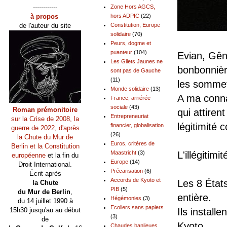
------------
Zone Hors AGCS,
à propos
hors ADPIC
(22)
de l'auteur du site
Constitution, Europe
solidaire
(70)
Peurs, dogme et
puanteur
(104)
Evian, Gên
Les Gilets Jaunes ne
bonbonnièr
sont pas de Gauche
(11)
les somme
Monde solidaire
(13)
A ma conna
France, arriérée
sociale
(43)
Roman prémonitoire
qui attiren
Entrepreneuriat
sur la Crise de 2008, la
légitimité c
financier, globalisation
guerre de 2022, d'après
(26)
la Chute du Mur de
Euros, critères de
Berlin et la Constitution
L'illégitim
Maastricht
(3)
européenne
et la fin du
Europe
(14)
Droit International.
Précarisation
(6)
Écrit après
Accords de Kyoto et
Les 8 États
la Chute
PIB
(5)
du Mur de Berlin
,
entière.
Hégémonies
(3)
du 14 juillet 1990 à
Ecoliers sans papiers
Ils install
15h30 jusqu'au au début
(3)
de
Kyoto.
Chaudes banlieues,