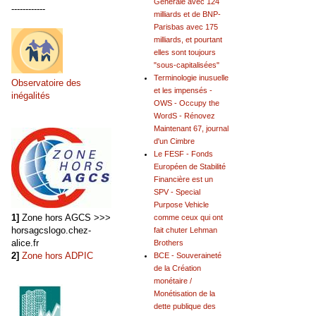
Générale avec 124
------------
milliards et de BNP-
Parisbas avec 175
milliards, et pourtant
elles sont toujours
"sous-capitalisées"
Terminologie inusuelle
Observatoire des
et les impensés -
inégalités
OWS - Occupy the
WordS - Rénovez
Maintenant 67, journal
d'un Cimbre
Le FESF - Fonds
Européen de Stabilité
Financière est un
SPV - Special
Purpose Vehicle
1]
Zone hors AGCS >>>
comme ceux qui ont
horsagcslogo.chez-
fait chuter Lehman
alice.fr
Brothers
2]
Zone hors ADPIC
BCE - Souveraineté
de la Création
monétaire /
Monétisation de la
dette publique des