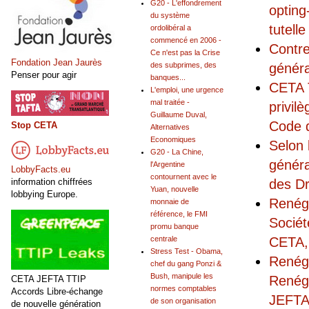
G20 - L'effondrement
opting
du système
tutell
ordolibéral a
commencé en 2006 -
Contre
Ce n'est pas la Crise
Fondation Jean Jaurès
généra
des subprimes, des
Penser pour agir
banques...
CETA T
L'emploi, une urgence
mal traitée -
privilè
Guillaume Duval,
Code d
Stop CETA
Alternatives
Economiques
Selon 
G20 - La Chine,
généra
l'Argentine
LobbyFacts.eu
contournent avec le
information chiffrées
des Dr
Yuan, nouvelle
lobbying Europe.
Renégo
monnaie de
référence, le FMI
Sociét
promu banque
CETA,
centrale
Stress Test - Obama,
Renégo
chef du gang Ponzi &
Bush, manipule les
Renégo
CETA JEFTA TTIP
normes comptables
Accords Libre-échange
JEFTA
de son organisation
de nouvelle génération