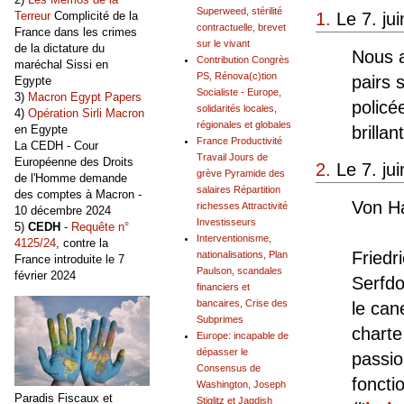
Superweed, stérilité
1.
Le 7. ju
Terreur
Complicité de la
contractuelle, brevet
France dans les crimes
sur le vivant
de la dictature du
Nous a
Contribution Congrès
maréchal Sissi en
PS, Rénova(c)tion
pairs 
Egypte
Socialiste - Europe,
3)
Macron Egypt Papers
policé
solidarités locales,
4)
Opération Sirli Macron
régionales et globales
en Egypte
brilla
France Productivité
La CEDH - Cour
Travail Jours de
Européenne des Droits
2.
Le 7. ju
grève Pyramide des
de l'Homme demande
salaires Répartition
des comptes à Macron -
Von Ha
richesses Attractivité
10 décembre 2024
Investisseurs
5)
CEDH
-
Requête n°
Interventionisme,
4125/24
, contre la
Friedr
nationalisations, Plan
France introduite le 7
Paulson, scandales
février 2024
Serfdo
financiers et
bancaires, Crise des
le can
Subprimes
charte
Europe: incapable de
dépasser le
passio
Consensus de
fonct
Washington, Joseph
Paradis Fiscaux et
Stiglitz et Jagdish