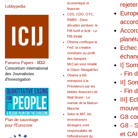
rejete
économique et
Lobbypedia
financier
Europe
CDS, CDO, OTC,
RMBS - Deux
accor
décades perdues: le
Accord
PIB furtif et fictif - Le
PIB d'initié
planét
Obama confisque la
Echec 
Fed', la création
monétaire au profit
échang
des banques -
Panama Papers -
ICIJ
I] Som
McCain veut rétablir
Consortium international
le Glass-Steagall Act
- Fin 
des Journalistes
Obama a été
d'Investigation
II] So
entreposé à la
Présidence par les
- Fin 
lobbies financiers de
Wall Street - Le
III] E
mariole de la Maison
mouvem
Blanche
Selon le MIT, les
G8 co
Plan de sauvetage
investisseurs
G8 - S
pour l'Eurozone
étrangers sont
responsables de
et CAI
l'effondrement du