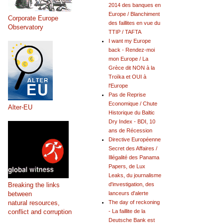
2014 des banques en
Europe / Blanchiment
Corporate Europe
des faillites en vue du
Observatory
TTIP / TAFTA
I want my Europe
back - Rendez-moi
mon Europe / La
Grèce dit NON à la
Troïka et OUI à
l'Europe
Pas de Reprise
Economique / Chute
Alter-EU
Historique du Baltic
Dry Index - BDI, 10
ans de Récession
Directive Européenne
Secret des Affaires /
Illégalité des Panama
Papers, de Lux
Leaks, du journalisme
Breaking the links
d'investigation, des
between
lanceurs d'alerte
natural resources,
The day of reckoning
conflict and corruption
- La faillite de la
Deutsche Bank est