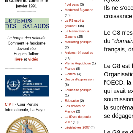
la
Guerre du Golfe
le 16
froid pays
(3)
janvier 1991
Ils ne s'oc
Modernité à gauche
----------------
croissance
(16)
Le PS est-il à
gauche?
(45)
Le G8 n'es
La Rénovation, à
Gauche
(25)
Le temps des salauds
du "
domain
Marketing politique
Comment le fascisme
(2)
français, d
devient réel
Artistes réfractaires
Hugues Jallon:
(14)
livre
et
vidéo
VIème République
(1)
Le G8 est h
-----------------------
France
(8)
Organisati
General
(4)
Devoir d'expression
l'OECD, la
(6)
qui avait e
Jeunesse politique
(1)
soumission 
Education
(2)
C P I
- Cour Pénale
la suprémat
Les droites de
Internationale, La Haye
France
(2)
se dégager
La fièvre du poulet
2007
(19)
Législatives 2007
(4)
Le G8 se d