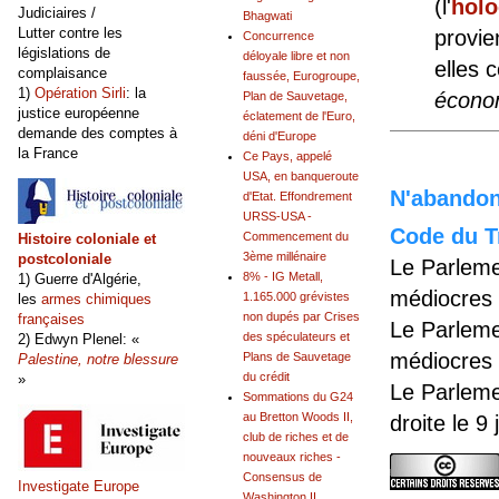
(l'
holo
Judiciaires /
Bhagwati
Lutter contre les
provie
Concurrence
législations de
déloyale libre et non
elles 
complaisance
faussée, Eurogroupe,
1)
Opération Sirli
: la
économ
Plan de Sauvetage,
justice européenne
éclatement de l'Euro,
demande des comptes à
déni d'Europe
la France
Ce Pays, appelé
USA, en banqueroute
N'abandonn
d'Etat. Effondrement
URSS-USA -
Code du Tr
Commencement du
Histoire coloniale et
3ème millénaire
postcoloniale
Le Parleme
8% - IG Metall,
1) Guerre d'Algérie,
médiocres 
1.165.000 grévistes
les
armes chimiques
non dupés par Crises
françaises
Le Parleme
des spéculateurs et
2) Edwyn Plenel: «
médiocres 
Plans de Sauvetage
Palestine, notre blessure
du crédit
»
Le Parleme
Sommations du G24
au Bretton Woods II,
droite le 9
club de riches et de
nouveaux riches -
Consensus de
Investigate Europe
Washington II