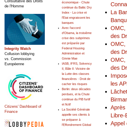
Consultative des Droits
économique - Chute
Connai
de l'Homme
continue du Baltic Dry
La Ban
Index - La crise et
l'Etat engraissent les
Banqu
banques
OMC, A
Avec l'accord
d'Obama, la troisième
des Dr
crise des subprimes
OMC, A
est préparée par
Integrity Watch
Federal Housing
des Dr
Collusion lobbying
Administration et
OMC, A
vs. Commission
Ginnie Mae
Européenne
IASB, IFRS, Solvency
des Dr
II, Bâle II: Victoire de
la Lutte des classes
Impose
financières - Droit de
les A
cacher les risques
Berlin: deux décades
Lâchet
perdues, et la Chute
Birma
continue du PIB furtif
et fictif
Après 
Citizens' Dashboard of
La Société Générale
Finance
Libre
appelle ses clients à
se préparer à
Appel 
l'Effondrement Global