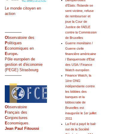
Banqueroutes
d'Etats: l'Islande se
Le monde citoyen en
sent victime, refuse
action
de rembourser et
joue la Cour de
Justice de l'AELE
--------------
contre la Commission
O
bservatoire des
de Bruxelles
P
olitiques
Guerre monétaire /
E
conomiques en
Guerre civile
E
urope
.
financière américaine
Pôle européen de
/ Banqueroute d'Etat
gestion et d'économie
des USA / Finance
(PEGE) Strasbourg
Watch européen
--------------
Finance Watch, la
1ère ONG
indépendante contre
les lobbies des
banques et la
lobbocratie de
O
bservatoire
Bruxelles est
F
rançais des
inaugurée le 1er juillet
C
onjonctures
2011
E
conomiques.
La Fed a payé le bail-
Jean Paul Fitoussi
out de la Société