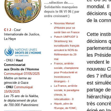
.....sélection de......
mondial. Il
Solidarités manquées
depuis le 06 VI 06 ( par
décisions q
ordre croissant )
de la comm
Nouveau Manuel
d'Histoire pour se
C I J
- Cour
sentir bien en France
Cette insti
Internationale de Justice,
Putsch UMP/UDF à
La Haye
décisions 
Strasbourg: les
eurodéputés français
parlementai
annulent le NON du
les Présid
Référendum du 29
mai
- ONU /
Haut
vendent le
France, arriérée
Commissariat
nouveau Che
sociale, championne
aux Droits de l'Homme
pour Productivité et
Communiqué 07/05/2025
des 7 infl
Investisseurs
Mettre un terme au
étrangers - I
est simulée
génocide à Gaza
La France, arriérée
-
ONU
Communiqué
partage des
sociale, le paradigme
15/05/2025
chinois, la
hiérarchiq
Les 75 ans de la Nakba,
relocalisation - II
le déplacement de plus
très concrè
Hayek, père de
de 700.000 Palestiniens
l'Europe, de l'OMC,
érigé en In