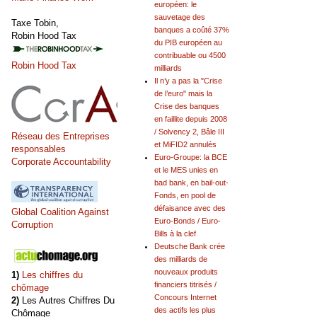
européen: le
sauvetage des
Taxe Tobin,
banques a coûté 37%
Robin Hood Tax
du PIB européen au
contribuable ou 4500
Robin Hood Tax
milliards
Il n’y a pas la "Crise
de l’euro" mais la
Crise des banques
en faillite depuis 2008
/ Solvency 2, Bâle III
Réseau des Entreprises
et MiFID2 annulés
responsables
Euro-Groupe: la BCE
Corporate Accountability
et le MES unies en
bad bank, en bail-out-
Fonds, en pool de
défaisance avec des
Global Coalition Against
Euro-Bonds / Euro-
Corruption
Bills à la clef
Deutsche Bank crée
des milliards de
nouveaux produits
1)
Les chiffres du
financiers titrisés /
chômage
Concours Internet
2)
Les Autres Chiffres Du
des actifs les plus
Chômage