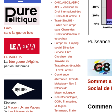
OMC, AGCS, ADPIC,
APE = Violations du
Droit International des
Droits de l'Homme - I
Traité Simplifié -
Faillite de l'Europe
L'info
sans Charte des
sans langue de bois
Droits fondamentaux
et sociaux
Puissance 
Europe du Dumping
social: Directive
Service, Libre
Circulation des
Le Média TV
Travailleurs,
La
1ère guerre d'Algérie
,
Travailleurs détachés
par les Historiens
- Laval Partneri
-----------------
Conférence
alternative Diversité
Sommet al
biologique - Non à
Social de
l'ethnocide
biotechnologique
Nécrotechnologies,
OGM, Transgène,
Disclose:
Comment
Mutagène,
1)
Macron Ukrain Papers
Terminator, Traitor,
2)
Les Mémos de la