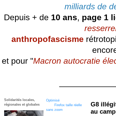
milliards de d
Depuis + de
10 ans
,
page 1 l
resserre
anthropofascisme
rétrotop
encore
et pour "
Macron autocratie éle
____________
Solidarités locales,
Optimisé
écran
1920 x
G8 illég
régionales et globales
1080
Firefox taille réelle
sans zoom
au camp