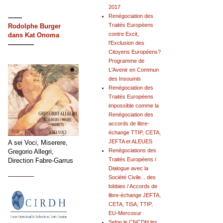
2017
Renégociation des
-------
Traités Européens
Rodolphe Burger
contre Excit,
dans
Kat Onoma
l'Exclusion des
-------------
Citoyens Européens?
Programme de
L'Avenir en Commun
des Insoumis
Renégociation des
Traités Européens
impossible comme la
Renégociation des
accords de libre-
échange TTIP, CETA,
JEFTA et ALEUES
A sei Voci, Miserere,
Renégociations des
Gregorio Allegri,
Traités Européens /
Direction Fabre-Garrus
Dialogue avec la
-------------
Société Civile... des
lobbies / Accords de
libre-échange JEFTA,
CETA, TiSA, TTIP,
EU-Mercosur
Selon le CNCDH les