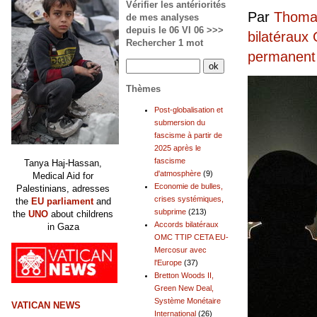
Vérifier les antériorités
Par
Thomas
de mes analyses
depuis le 06 VI 06 >>>
bilatérau
Rechercher 1 mot
permanent
Thèmes
Post-globalisation et
submersion du
fascisme à partir de
2025 après le
fascisme
Tanya Haj-Hassan,
d'atmosphère
(9)
Medical Aid for
Economie de bulles,
Palestinians, adresses
crises systémiques,
the
EU parliament
and
subprime
(213)
the
UNO
about childrens
Accords bilatéraux
in Gaza
OMC TTIP CETA EU-
Mercosur avec
l'Europe
(37)
Bretton Woods II,
Green New Deal,
Système Monétaire
VATICAN NEWS
International
(26)