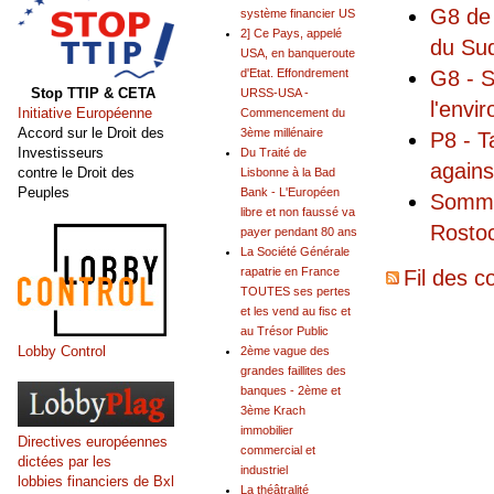
G8 de 
système financier US
2] Ce Pays, appelé
du Su
USA, en banqueroute
G8 - S
d'Etat. Effondrement
Stop TTIP & CETA
URSS-USA -
l'envi
Initiative Européenne
Commencement du
Accord sur le Droit des
3ème millénaire
P8 - T
Investisseurs
Du Traité de
agains
contre le Droit des
Lisbonne à la Bad
Peuples
Bank - L'Européen
Sommet
libre et non faussé va
Rosto
payer pendant 80 ans
La Société Générale
rapatrie en France
Fil des c
TOUTES ses pertes
et les vend au fisc et
au Trésor Public
Lobby Control
2ème vague des
grandes faillites des
banques - 2ème et
3ème Krach
immobilier
Directives européennes
commercial et
dictées par les
industriel
lobbies financiers de Bxl
La théâtralité