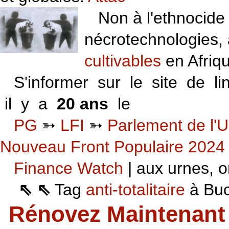
Non à l'ethnocide 
nécrotechnologies,
cultivables
en Afriq
S'informer sur le site de li
il y a
20 ans
le
06 VI 06
PG
➳
LFI
➳
Parlement de l'U
Nouveau Front Populaire 2024
Finance Watch
| aux urnes, on
⇖ ⇖
Tag
anti-totalitaire
à Buca
Rénovez Maintenant 