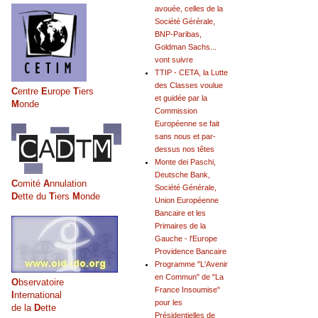
avouée, celles de la
Société Gérérale,
BNP-Paribas,
Goldman Sachs...
vont suivre
TTIP - CETA, la Lutte
des Classes voulue
C
entre
E
urope
T
iers
et guidée par la
M
onde
Commission
Européenne se fait
sans nous et par-
dessus nos têtes
Monte dei Paschi,
Deutsche Bank,
C
omité
A
nnulation
Société Générale,
D
ette du
T
iers
M
onde
Union Européenne
Bancaire et les
Primaires de la
Gauche - l'Europe
Providence Bancaire
Programme "L'Avenir
en Commun" de "La
O
bservatoire
France Insoumise"
I
nternational
pour les
de la
D
ette
Présidentielles de