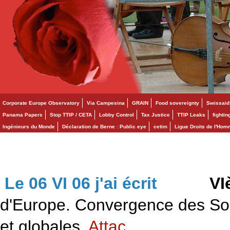
Corporate Europe Observatory
Via Campesina
GRAIN
Food sovereignty
Swissaid
Panama Papers
Stop TTIP / CETA
Lobby Control
Tax Justice
TTIP Leaks
fighti
Ingénieurs du Monde
Déclaration de Berne : Public eye
cetim
Ligue Droits de l'Ho
Le 06 VI 06 j'ai écrit
>>>
VI
d'Europe. Convergence des Solid
et globales.
Attac