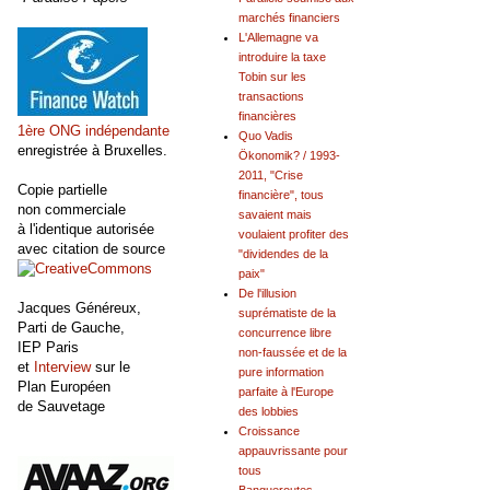
marchés financiers
L'Allemagne va
introduire la taxe
Tobin sur les
transactions
financières
1ère ONG indépendante
Quo Vadis
enregistrée à Bruxelles.
Ökonomik? / 1993-
2011, "Crise
Copie partielle
financière", tous
non commerciale
savaient mais
à l'identique autorisée
voulaient profiter des
avec citation de source
"dividendes de la
paix"
De l'illusion
Jacques Généreux,
suprématiste de la
Parti de Gauche,
concurrence libre
IEP Paris
non-faussée et de la
et
Interview
sur le
pure information
Plan Européen
parfaite à l'Europe
de Sauvetage
des lobbies
Croissance
appauvrissante pour
tous