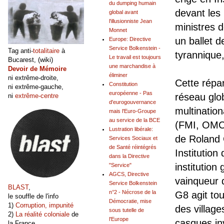
du dumping humain
devant les 
global avant
l'illusionniste Jean
ministres d
Monnet
un ballet 
Europe: Directive
Service Bolkenstein -
Tag anti-
totalitaire
à
tyrannique, 
Le travail est toujours
Bucarest, (wiki)
une marchandise à
Devoir de Mémoire
éliminer
ni extrême-droite,
Cette répar
Constitution
ni extrême-gauche,
européenne - Pas
réseau glo
ni
extrême-centre
d'eurogouvernance
multination
mais l'Euro-Groupe
au service de la BCE
(FMI, OMC.
Lustration libérale:
de Roland 
Services Sociaux et
de Santé réintégrés
Institution
dans la Directive
institution
"Service"
AGCS, Directive
vainqueur d
Service Bolkenstein
BLAST
,
n°2 - Nécrose de la
G8 agit tou
le souffle de l'info
Démocratie, mise
1)
Corruption, impunité
des village
sous tutelle de
2)
La réalité coloniale
de
l'Europe
casques inv
la France