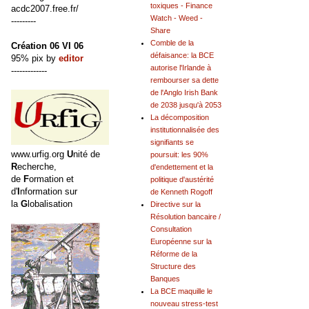
toxiques - Finance
acdc2007.free.fr/
Watch - Weed -
---------
Share
Comble de la
Création 06 VI 06
défaisance: la BCE
95% pix by
editor
autorise l'Irlande à
-------------
rembourser sa dette
de l'Anglo Irish Bank
de 2038 jusqu'à 2053
La décomposition
institutionnalisée des
signifiants se
www.urfig.org
U
nité de
poursuit: les 90%
R
echerche,
d'endettement et la
de
F
ormation et
politique d'austérité
d'
I
nformation sur
de Kenneth Rogoff
la
G
lobalisation
Directive sur la
Résolution bancaire /
Consultation
Européenne sur la
Réforme de la
Structure des
Banques
La BCE maquille le
nouveau stress-test