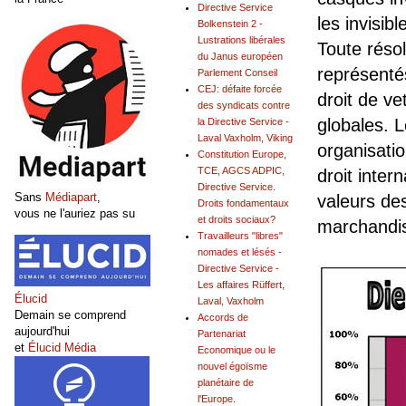
Directive Service
les invisib
Bolkenstein 2 -
Lustrations libérales
Toute résol
du Janus européen
représentés
Parlement Conseil
CEJ: défaite forcée
droit de ve
des syndicats contre
globales. 
la Directive Service -
Laval Vaxholm, Viking
organisatio
Constitution Europe,
TCE, AGCS ADPIC,
droit inter
Directive Service.
Sans
Médiapart
,
valeurs de
Droits fondamentaux
vous ne l'auriez pas su
et droits sociaux?
marchandis
Travailleurs "libres"
nomades et lésés -
Directive Service -
Les affaires Rüffert,
Élucid
Laval, Vaxholm
Demain se comprend
Accords de
aujourd'hui
Partenariat
et
Élucid Média
Economique ou le
nouvel égoïsme
planétaire de
l'Europe.