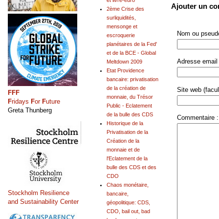
et livre-euro
Ajouter un c
2ème Crise des
surliquidités,
mensonge et
Nom ou pseudo
escroquerie
planétaires de la Fed'
et de la BCE - Global
Adresse email 
Meltdown 2009
Etat Providence
bancaire: privatisation
de la création de
Site web (facult
FFF
monnaie, du Trésor
F
ridays
F
or
F
uture
Public - Eclatement
Greta Thunberg
de la bulle des CDS
Commentaire :
Historique de la
Privatisation de la
Création de la
monnaie et de
l'Eclatement de la
bulle des CDS et des
CDO
Chaos monétaire,
Stockholm Resilience
bancaire,
and Sustainability Center
géopolitique: CDS,
CDO, bail out, bad