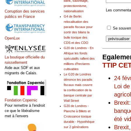
bank, sauvetage,
protectionnisme,
Les commentair
Corruption des services
nationalisation
publics en France
G4 de Berlin:
relocalisation des
paradis fiscaux pour
Se souveni
sortir des bilans la
bulle toxique des
OpenLux
CDS et des CDO
G20 de Londres - En
Afrique les fonds
Egalemen
La boutique officielle du
spéculatifs raflent des
ruissellement
TTIP CET
millions d'hectares
Aide aux SDF et aux
cultivables
migrants de Calais.
Le G20 de Londres
24 fév
dénonce les paradis
Loi de
fiscaux mais couvre
la confiscation de la
agrico
banque centrale par
Fondation Copernic
Wall Street
Brexit
Pour remettre à l'endroit
G20 de Londres -
banque
ce que le libéralisme
Planche à Billets et
met à l'envers
Croissance toxique
été vi
durable - Hypothèque
Brexit
sur 2 générations