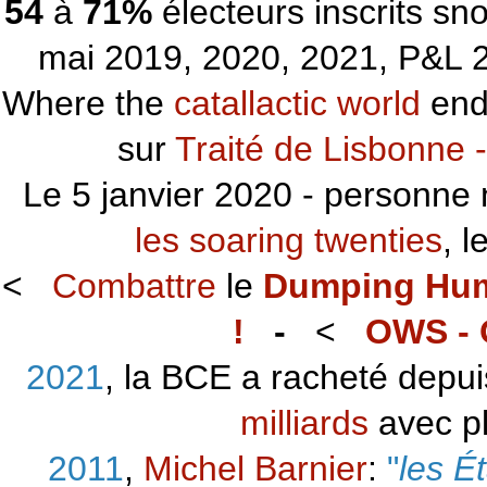
54
à
71%
électeurs inscrits s
mai 2019, 2020, 2021, P&L 2
Where the
catallactic world
ends
sur
Traité de Lisbonne -
Le 5 janvier 2020 - personne 
les soaring twenties
, 
<
Combattre
le
Dumping Hu
!
-
<
OWS - 
2021
, la BCE a racheté depu
milliards
avec p
2011
,
Michel Barnier
:
"
les É