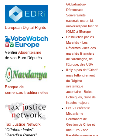
Globalisation-
Démocratie-
Souveraineté
nationale est un kit
universel pour tuer de
European Digital Rights
l'OMC à l'Europe
Destruction par les
Marchés - Les
Réformes vides des
Vérifier
Absentéisme
marchés financiers
de vos Euro-Députés
de l'Allemagne, de
l'Europe, des USA
Il n'y a pas de "Crise"
mais l'effondrement
du Régime
systémique
Banque de
autoritaire - Bulles
semences traditionnelles
Echoïques, Suite de
Krachs majeurs
Les 27 créent le
Mécanisme
Permanent de
Tax Justice Network
Gestion de Crise et
"
Offshore leaks
"
une Euro-Zone
"
Paradise Papers
"
Parallèle soumise aux