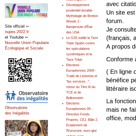
avec citati
Développement
prudentiel durable -
Un site est
Mythologie de Bretton
forum.
Woods 2 -
Site officiel ➳
Banqeroute d'État
Je consult
nupes-2022.fr
des USA
(français, 
et Youtube ➳
Le G20 oublie la Taxe
Nouvelle Union Populaire
Tobin Spahn contre
A propos 
Écologique et Sociale
les spéculations
systémiques et la
Conforme 
Taxe Tobin
Elections
( En ligne 
Européennes 2009 -
Traité de Lisbonne et
bénéfice pé
"les services...",
retour du Titre III du
littéraire is
TCE et de
Bolkenstein
La fonction
Elections
Observatoire
mais ne fai
Européennes 09 -
des Inégalités
Directive Fonds
office, mo
Propres, CEJ, Bâle 2,
Eclatement de
l'Eurozone, euro-glut