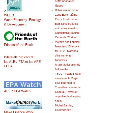
actifs bancaires
légués
Balkanisation de la
>
Zone Euro - 2ème
WEED
Carry Trade de la
World Economy, Ecology
Bad Bank BCE, Ex-
& Development
voto européen du
Quantitative Easing,
Cartel de l'Euribor
Victoire des Lobbies
Friends of the Earth
financiers: Directive
MiFID 2 - Marchés
-----------
d’instruments
Bilaterals.org contre
financiers -
les ALE / FTA et les APE
Analphabétisation de
/ EPA
l'information
------------
TSCG - Pacte Fiscal
européen: la Règle
d'Or pour tuer le
Travailleur, casser le
APE / EPA Watch
Code du Travail et
organiser le dumping
social
Michel Barnier,
Commissaire
Make Finance Work