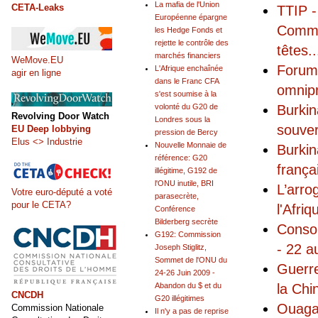
La mafia de l'Union
CETA-Leaks
TTIP -
Européenne épargne
Commis
les Hedge Fonds et
rejette le contrôle des
têtes
..
marchés financiers
WeMove.EU
Forum 
L'Afrique enchaînée
agir en ligne
dans le Franc CFA
omnip
s'est soumise à la
Burkin
volonté du G20 de
Revolving Door Watch
Londres sous la
souver
EU Deep lobbying
pression de Bercy
Elus <> Industrie
Nouvelle Monnaie de
Burkin
référence: G20
frança
illégitime, G192 de
l'ONU inutile, BRI
L’arro
Votre euro-député a voté
parasecrète,
pour le CETA?
l'Afriq
Conférence
Bilderberg secrète
Conso
G192: Commission
- 22 a
Joseph Stiglitz,
Sommet de l'ONU du
Guerre
24-26 Juin 2009 -
la Chin
Abandon du $ et du
CNCDH
G20 illégitimes
Ouaga
Commission Nationale
Il n'y a pas de reprise