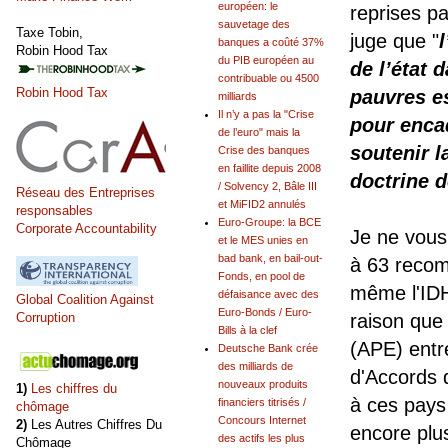
européen: le
reprises pa
sauvetage des
Taxe Tobin,
juge que "
banques a coûté 37%
Robin Hood Tax
du PIB européen au
de l’état 
contribuable ou 4500
Robin Hood Tax
pauvres e
milliards
Il n’y a pas la "Crise
pour enca
de l’euro" mais la
soutenir 
Crise des banques
en faillite depuis 2008
doctrine d
/ Solvency 2, Bâle III
Réseau des Entreprises
et MiFID2 annulés
responsables
Euro-Groupe: la BCE
Corporate Accountability
Je ne vous
et le MES unies en
bad bank, en bail-out-
à 63 recom
Fonds, en pool de
même l'IDH
défaisance avec des
Global Coalition Against
Euro-Bonds / Euro-
Corruption
raison que
Bills à la clef
(APE) entre
Deutsche Bank crée
des milliards de
d'Accords 
nouveaux produits
1)
Les chiffres du
à ces pays 
financiers titrisés /
chômage
Concours Internet
2)
Les Autres Chiffres Du
encore plu
des actifs les plus
Chômage