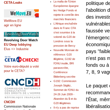
La mafia de l'Union
politique 
CETA-Leaks
Européenne épargne
l’abolition 
les Hedge Fonds et
rejette le contrôle des
des investi
marchés financiers
WeMove.EU
vulnérable
L'Afrique enchaînée
agir en ligne
dans le Franc CFA
faussée ve
s'est soumise à la
l'émergence
volonté du G20 de
Revolving Door Watch
Londres sous la
économique
EU Deep lobbying
pression de Bercy
Elus <> Industrie
Nouvelle Monnaie de
pays "faibl
référence: G20
n'est pas 
illégitime, G192 de
l'ONU inutile, BRI
fonds ou à
Votre euro-député a voté
parasecrète,
pour le CETA?
7, 8, 9 va
Conférence
Bilderberg secrète
G192: Commission
Le paquet 
Joseph Stiglitz,
Sommet de l'ONU du
recommande
24-26 Juin 2009 -
l'État, mêm
Abandon du $ et du
CNCDH
G20 illégitimes
libéralisat
Commission Nationale
Il n'y a pas de reprise