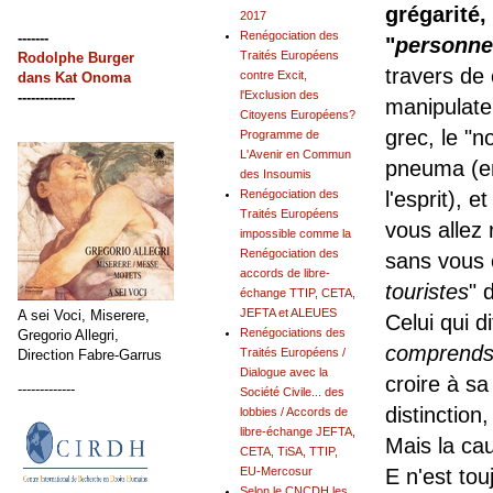
grégarité,
2017
Renégociation des
-------
"
personne
Traités Européens
Rodolphe Burger
travers de 
contre Excit,
dans
Kat Onoma
l'Exclusion des
-------------
manipulate
Citoyens Européens?
grec, le "n
Programme de
L'Avenir en Commun
pneuma (en 
des Insoumis
Renégociation des
l'esprit), 
Traités Européens
vous allez 
impossible comme la
Renégociation des
sans vous 
accords de libre-
touristes
" 
échange TTIP, CETA,
JEFTA et ALEUES
A sei Voci, Miserere,
Celui qui di
Renégociations des
Gregorio Allegri,
comprends 
Traités Européens /
Direction Fabre-Garrus
Dialogue avec la
croire à sa
-------------
Société Civile... des
distinction
lobbies / Accords de
libre-échange JEFTA,
Mais la ca
CETA, TiSA, TTIP,
EU-Mercosur
E n'est tou
Selon le CNCDH les