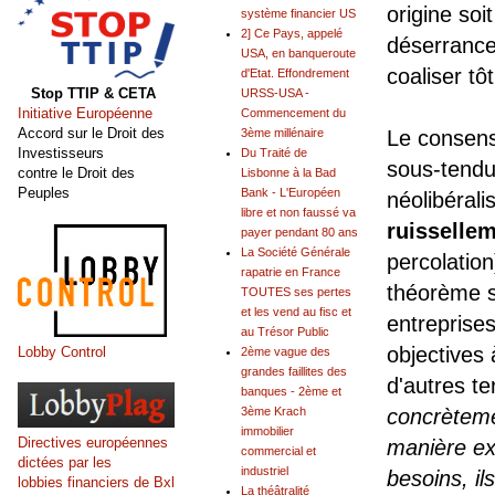
origine soi
système financier US
2] Ce Pays, appelé
déserrance
USA, en banqueroute
coaliser tô
d'Etat. Effondrement
Stop TTIP & CETA
URSS-USA -
Initiative Européenne
Commencement du
Accord sur le Droit des
3ème millénaire
Le consen
Investisseurs
Du Traité de
sous-tendu
contre le Droit des
Lisbonne à la Bad
Peuples
Bank - L'Européen
néolibéral
libre et non faussé va
ruisselle
payer pendant 80 ans
La Société Générale
percolation
rapatrie en France
théorème s
TOUTES ses pertes
et les vend au fisc et
entreprises.
au Trésor Public
objectives 
Lobby Control
2ème vague des
grandes faillites des
d'autres te
banques - 2ème et
3ème Krach
concrèteme
immobilier
Directives européennes
manière exc
commercial et
dictées par les
industriel
besoins, i
lobbies financiers de Bxl
La théâtralité