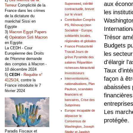
aux économ
Superweed, stérilité
Terreur
Complicité de la
contractuelle, brevet
France dans les crimes
les institu
sur le vivant
de la dictature du
Washington
Contribution Congrès
maréchal Sissi en
PS, Rénova(c)tion
Egypte
Internatio
Socialiste - Europe,
3)
Macron Egypt Papers
solidarités locales,
Trésor amé
4)
Opération Sirli Macron
régionales et globales
en Egypte
Budgets pu
France Productivité
La CEDH - Cour
Travail Jours de
les secteur
Européenne des Droits
grève Pyramide des
de l'Homme demande
d'élargir l'
salaires Répartition
des comptes à Macron -
richesses Attractivité
10 décembre 2024
Taux d'inté
Investisseurs
5)
CEDH
-
Requête n°
façon à êtr
Interventionisme,
4125/24
, contre la
nationalisations, Plan
France introduite le 7
abaissées p
Paulson, scandales
février 2024
financière
financiers et
bancaires, Crise des
entreprises
Subprimes
Europe: incapable de
Les marché
dépasser le
protégée.
Consensus de
Washington, Joseph
Paradis Fiscaux et
Stiglitz et Jagdish