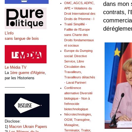
dans mon s
OMC, AGCS, ADPIC,
APE = Violations du
contrats, 
Droit International des
Droits de l'Homme - I
commerciau
Traité Simplifié -
déréglemen
Faillite de l'Europe
L'info
sans Charte des
sans langue de bois
Droits fondamentaux
et sociaux
Europe du Dumping
social: Directive
Service, Libre
Circulation des
Le Média TV
Travailleurs,
La
1ère guerre d'Algérie
,
Travailleurs détachés
par les Historiens
- Laval Partneri
-----------------
Conférence
alternative Diversité
biologique - Non à
l'ethnocide
biotechnologique
Nécrotechnologies,
OGM, Transgène,
Disclose:
Mutagène,
1)
Macron Ukrain Papers
Terminator, Traitor,
2)
Les Mémos de la