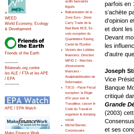
actifs bancaires
parfois en
légués
s'achète pa
Balkanisation de la
>
Zone Euro - 2ème
WEED
d'opinion e
Carry Trade de la
World Economy, Ecology
et dont les
Bad Bank BCE, Ex-
& Development
voto européen du
Devant moi 
Quantitative Easing,
Cartel de l'Euribor
les influenc
Victoire des Lobbies
Friends of the Earth
d'autre que
financiers: Directive
MiFID 2 - Marchés
-----------
d’instruments
Bilaterals.org contre
Joseph Sti
financiers -
les ALE / FTA et les APE
Analphabétisation de
Vice Présid
/ EPA
l'information
------------
Banque Mon
TSCG - Pacte Fiscal
européen: la Règle
critiqué da
d'Or pour tuer le
Grande Dé
Travailleur, casser le
APE / EPA Watch
Code du Travail et
(2003) cett
organiser le dumping
social
Consensus
Michel Barnier,
et ses conc
Commissaire
Make Finance Work