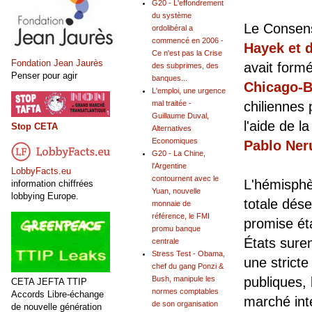
G20 - L'effondrement
du système
Le Consens
ordolibéral a
commencé en 2006 -
Hayek et 
Ce n'est pas la Crise
Fondation Jean Jaurès
avait form
des subprimes, des
Penser pour agir
banques...
Chicago-
L'emploi, une urgence
mal traitée -
chiliennes 
Guillaume Duval,
l'aide de 
Stop CETA
Alternatives
Economiques
Pablo Ner
G20 - La Chine,
l'Argentine
LobbyFacts.eu
contournent avec le
L'hémisphè
information chiffrées
Yuan, nouvelle
lobbying Europe.
totale dés
monnaie de
référence, le FMI
promise ét
promu banque
États sure
centrale
Stress Test - Obama,
une stricte
chef du gang Ponzi &
Bush, manipule les
publiques,
CETA JEFTA TTIP
normes comptables
Accords Libre-échange
marché inté
de son organisation
de nouvelle génération