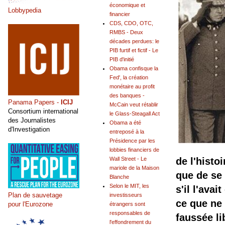
économique et
Lobbypedia
financier
CDS, CDO, OTC,
RMBS - Deux
décades perdues: le
PIB furtif et fictif - Le
PIB d'initié
Obama confisque la
Fed', la création
monétaire au profit
des banques -
Panama Papers -
ICIJ
McCain veut rétablir
Consortium international
le Glass-Steagall Act
des Journalistes
Obama a été
d'Investigation
entreposé à la
Présidence par les
lobbies financiers de
Wall Street - Le
de l'histo
mariole de la Maison
que de se 
Blanche
Selon le MIT, les
s'il l'ava
Plan de sauvetage
investisseurs
ce que ne 
pour l'Eurozone
étrangers sont
responsables de
faussée l
l'effondrement du