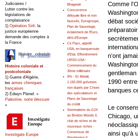
Comme l'OM
Judiciaires /
Bhagwati
Lutter contre les
Concurrence
Washington
législations de
déloyale libre et non
complaisance
débat socié
faussée, Eurogroupe,
1)
Opération Sirli
: la
Plan de Sauvetage,
préparatoi
justice européenne
éclatement de l'Euro,
demande des comptes à
secrètemen
déni d'Europe
la France
Ce Pays, appelé
internation
USA, en banqueroute
d'Etat. Effondrement
n'ont jama
URSS-USA -
Washington,
Commencement du
Histoire coloniale et
3ème millénaire
postcoloniale
gentleman 
8% - IG Metall,
1) Guerre d'Algérie,
1990 entre 
1.165.000 grévistes
les
armes chimiques
non dupés par Crises
françaises
banques cen
des spéculateurs et
2) Edwyn Plenel: «
Plans de Sauvetage
Palestine, notre blessure
du crédit
»
Le consens
Sommations du G24
Chicago, u
au Bretton Woods II,
club de riches et de
néoclassiq
nouveaux riches -
Consensus de
ainsi qu'à 
Investigate Europe
Washington II