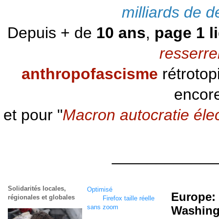
milliards de d
Depuis + de
10 ans
,
page 1 l
resserre
anthropofascisme
rétrotop
encore
et pour "
Macron autocratie éle
____________
Solidarités locales,
Optimisé
écran
1920 x
Europe:
régionales et globales
1080
Firefox taille réelle
sans zoom
Washingt