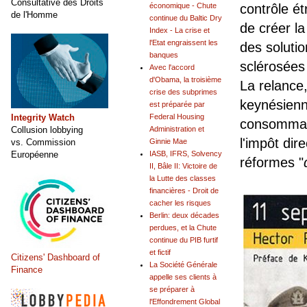
Consultative des Droits
économique - Chute
contrôle é
de l'Homme
continue du Baltic Dry
de créer l
Index - La crise et
l'Etat engraissent les
des soluti
banques
sclérosées
Avec l'accord
d'Obama, la troisième
La relance,
crise des subprimes
keynésienne
est préparée par
Integrity Watch
Federal Housing
consommati
Collusion lobbying
Administration et
l'impôt dir
vs. Commission
Ginnie Mae
Européenne
IASB, IFRS, Solvency
réformes "
II, Bâle II: Victoire de
la Lutte des classes
financières - Droit de
cacher les risques
Berlin: deux décades
perdues, et la Chute
continue du PIB furtif
et fictif
Citizens' Dashboard of
La Société Générale
Finance
appelle ses clients à
se préparer à
l'Effondrement Global