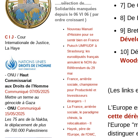
.....sélection de......
7] De
Solidarités manquées
depuis le 06 VI 06 ( par
8] De 
ordre croissant )
Nouveau Manuel
9] Bre
d'Histoire pour se
C I J
- Cour
Dével
sentir bien en France
Internationale de Justice,
Putsch UMP/UDF à
La Haye
10] Dé
Strasbourg: les
eurodéputés français
Woods
annulent le NON du
Référendum du 29
mai
- ONU /
Haut
France, arriérée
Commissariat
sociale, championne
aux Droits de l'Homme
(Les links 
pour Productivité et
Communiqué 07/05/2025
Investisseurs
Mettre un terme au
étrangers - I
génocide à Gaza
L'Europe e
La France, arriérée
-
ONU
Communiqué
sociale, le paradigme
15/05/2025
cette dér
chinois, la
Les 75 ans de la Nakba,
relocalisation - II
l'Europe "
le déplacement de plus
Hayek, père de
de 700.000 Palestiniens
distinguer 
l'Europe, de l'OMC,