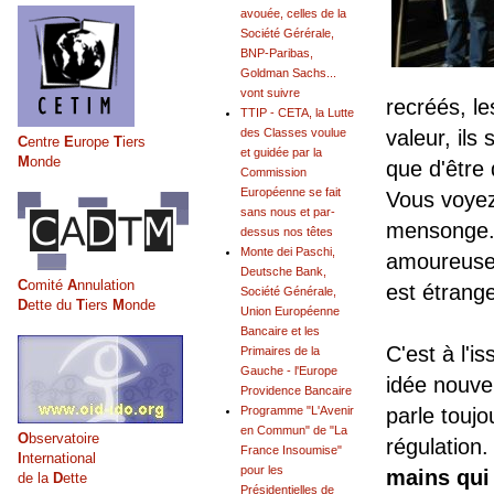
avouée, celles de la
Société Gérérale,
BNP-Paribas,
Goldman Sachs...
vont suivre
recréés, le
TTIP - CETA, la Lutte
des Classes voulue
valeur, ils
C
entre
E
urope
T
iers
et guidée par la
M
onde
que d'être 
Commission
Européenne se fait
Vous voyez
sans nous et par-
mensonge.
dessus nos têtes
Monte dei Paschi,
amoureuse,
Deutsche Bank,
C
omité
A
nnulation
est étrange
Société Générale,
D
ette du
T
iers
M
onde
Union Européenne
Bancaire et les
C'est à l'i
Primaires de la
Gauche - l'Europe
idée nouve
Providence Bancaire
Programme "L'Avenir
parle touj
en Commun" de "La
O
bservatoire
régulation.
France Insoumise"
I
nternational
pour les
mains qui
de la
D
ette
Présidentielles de