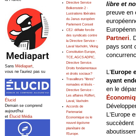
Directive Service
libre et n
Bolkenstein 2 -
preuve en 
Lustrations libérales
du Janus européen
européenne
Parlement Conseil
Européenn
CEJ: défaite forcée
des syndicats contre
Partneri
. 
la Directive Service -
pays sont 
Laval Vaxholm, Viking
Constitution Europe,
concurrenc
TCE, AGCS ADPIC,
Directive Service.
Sans
Médiapart
,
Droits fondamentaux
L'
Europe e
vous ne l'auriez pas su
et droits sociaux?
Travailleurs "libres"
ayant end
nomades et lésés -
en le dépas
Directive Service -
Les affaires Rüffert,
Économiq
Élucid
Laval, Vaxholm
Développem
Demain se comprend
Accords de
aujourd'hui
Partenariat
L'Europe e
et
Élucid Média
Economique ou le
succèdent
nouvel égoïsme
planétaire de
aboutissem
l'Europe.