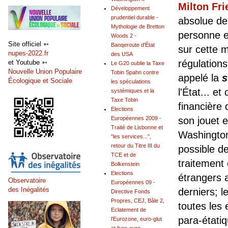
Milton Fr
Développement
prudentiel durable -
absolue des
Mythologie de Bretton
personne et
Woods 2 -
Site officiel ➳
Banqeroute d'État
sur cette 
nupes-2022.fr
des USA
régulations
et Youtube ➳
Le G20 oublie la Taxe
Nouvelle Union Populaire
Tobin Spahn contre
appelé la
s
Écologique et Sociale
les spéculations
l'État... e
systémiques et la
Taxe Tobin
financière
Elections
Européennes 2009 -
son jouet 
Traité de Lisbonne et
Washington 
"les services...",
retour du Titre III du
possible de
TCE et de
traitement
Bolkenstein
Elections
étrangers a
Observatoire
Européennes 09 -
des Inégalités
derniers; l
Directive Fonds
Propres, CEJ, Bâle 2,
toutes les 
Eclatement de
para-étati
l'Eurozone, euro-glut