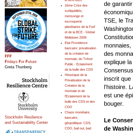
et livre-euro
de garantir
2ème Crise des
surliquidités,
économique
mensonge et
TSE, le Tr
escroquerie
planétaires de la Fed'
Washington,
et de la BCE - Global
Constituti
Meltdown 2009
Etat Providence
monnaies, 
bancaire: privatisation
des monnaie
de la création de
FFF
monnaie, du Trésor
explique la
F
ridays
F
or
F
uture
Public - Eclatement
Greta Thunberg
Consensus
de la bulle des CDS
Historique de la
inscrit que
Privatisation de la
Création de la
l'histoire. L
monnaie et de
est une ép
l'Eclatement de la
bulle des CDS et des
bouger.
CDO
Chaos monétaire,
Stockholm Resilience
bancaire,
Le Conse
and Sustainability Center
géopolitique: CDS,
de Washi
CDO, bail out, bad