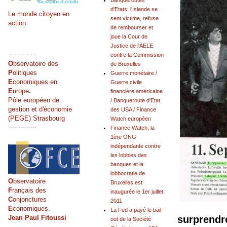
Banqueroutes
d'Etats: l'Islande se
Le monde citoyen en
sent victime, refuse
action
de rembourser et
joue la Cour de
Justice de l'AELE
--------------
contre la Commission
O
bservatoire des
de Bruxelles
P
olitiques
Guerre monétaire /
E
conomiques en
Guerre civile
E
urope
.
financière américaine
Pôle européen de
/ Banqueroute d'Etat
gestion et d'économie
des USA / Finance
(PEGE) Strasbourg
Watch européen
--------------
Finance Watch, la
1ère ONG
indépendante contre
les lobbies des
banques et la
lobbocratie de
O
bservatoire
Bruxelles est
F
rançais des
inaugurée le 1er juillet
C
onjonctures
2011
E
conomiques.
La Fed a payé le bail-
Jean Paul Fitoussi
surprendr
out de la Société