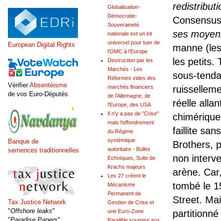
redistributi
Globalisation-
Démocratie-
Consensus 
Souveraineté
ses moyens
nationale est un kit
universel pour tuer de
European Digital Rights
manne (le
l'OMC à l'Europe
les petits
Destruction par les
Marchés - Les
sous-tenda
Réformes vides des
Vérifier
Absentéisme
marchés financiers
ruisselleme
de vos Euro-Députés
de l'Allemagne, de
réelle alla
l'Europe, des USA
Il n'y a pas de "Crise"
chimérique
mais l'effondrement
faillite s
du Régime
systémique
Banque de
Brothers, 
autoritaire - Bulles
semences traditionnelles
non interve
Echoïques, Suite de
Krachs majeurs
arène. Car,
Les 27 créent le
tombé le 1
Mécanisme
Permanent de
Street. Ma
Tax Justice Network
Gestion de Crise et
"
Offshore leaks
"
une Euro-Zone
partitionné
"
Paradise Papers
"
Parallèle soumise aux