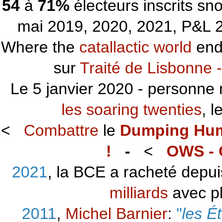
54
à
71%
électeurs inscrits s
mai 2019, 2020, 2021, P&L 2
Where the
catallactic world
ends
sur
Traité de Lisbonne -
Le 5 janvier 2020 - personne 
les soaring twenties
, 
<
Combattre
le
Dumping Hu
!
-
<
OWS - 
2021
, la BCE a racheté depu
milliards
avec p
2011
,
Michel Barnier
:
"
les É