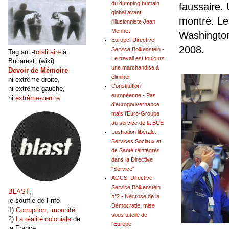
du dumping humain
faussaire. 
global avant
montré. Le
l'illusionniste Jean
Monnet
Washington
Europe: Directive
2008.
Service Bolkenstein -
Tag anti-
totalitaire
à
Le travail est toujours
Bucarest, (wiki)
une marchandise à
Devoir de Mémoire
éliminer
ni extrême-droite,
Constitution
ni extrême-gauche,
européenne - Pas
ni
extrême-centre
d'eurogouvernance
mais l'Euro-Groupe
au service de la BCE
Lustration libérale:
Services Sociaux et
de Santé réintégrés
dans la Directive
"Service"
AGCS, Directive
Service Bolkenstein
BLAST
,
n°2 - Nécrose de la
le souffle de l'info
Démocratie, mise
1)
Corruption, impunité
sous tutelle de
2)
La réalité coloniale
de
l'Europe
la France