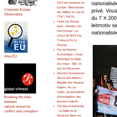
nationalis
2014 des banques en
Europe / Blanchiment
Corporate Europe
privé. Vou
des faillites en vue du
Observatory
TTIP / TAFTA
du 7 X 200
I want my Europe
leitmotiv s
back - Rendez-moi
mon Europe / La
nationalisé
Grèce dit NON à la
Troïka et OUI à
l'Europe
Pas de Reprise
Economique / Chute
Alter-EU
Historique du Baltic
Dry Index - BDI, 10
ans de Récession
Directive Européenne
Secret des Affaires /
Illégalité des Panama
Papers, de Lux
Leaks, du journalisme
Breaking the links
d'investigation, des
between
lanceurs d'alerte
natural resources,
The day of reckoning
conflict and corruption
- La faillite de la
Deutsche Bank est