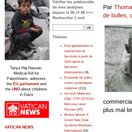
Vérifier les antériorités
Par
Thomas
de mes analyses
depuis le 06 VI 06 >>>
de bulles,
Rechercher 1 mot
Thèmes
Post-globalisation et
submersion du
fascisme à partir de
2025 après le
fascisme
Tanya Haj-Hassan,
d'atmosphère
(9)
Medical Aid for
Economie de bulles,
Palestinians, adresses
crises systémiques,
the
EU parliament
and
subprime
(213)
the
UNO
about childrens
Accords bilatéraux
in Gaza
OMC TTIP CETA EU-
commercial
Mercosur avec
plus mal lo
l'Europe
(37)
Bretton Woods II,
Green New Deal,
Système Monétaire
VATICAN NEWS
International
(26)