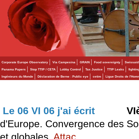
Corporate Europe Observatory
Via Campesina
GRAIN
Food sovereignty
Swissaid
Panama Papers
Stop TTIP / CETA
Lobby Control
Tax Justice
TTIP Leaks
fighti
Ingénieurs du Monde
Déclaration de Berne : Public eye
cetim
Ligue Droits de l'Ho
Le 06 VI 06 j'ai écrit
>>>
VI
d'Europe. Convergence des Solid
et globales.
Attac