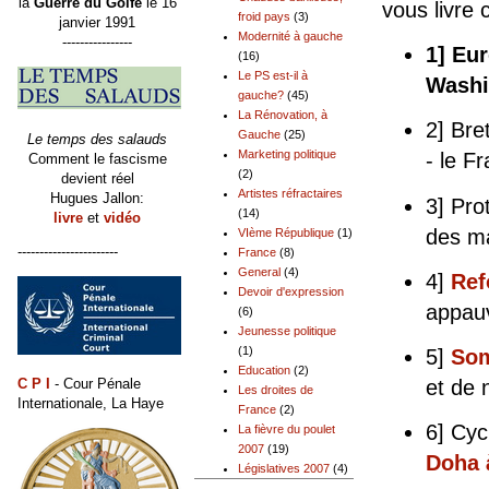
la
Guerre du Golfe
le 16
vous livre
froid pays
(3)
janvier 1991
Modernité à gauche
----------------
1] Eu
(16)
Le PS est-il à
Washi
gauche?
(45)
La Rénovation, à
2] Bre
Gauche
(25)
Le temps des salauds
Marketing politique
- le F
Comment le fascisme
(2)
devient réel
Artistes réfractaires
Hugues Jallon:
3] Pro
(14)
livre
et
vidéo
des m
VIème République
(1)
-----------------------
France
(8)
General
(4)
4]
Ref
Devoir d'expression
appauv
(6)
Jeunesse politique
(1)
5]
Som
Education
(2)
et de 
C P I
- Cour Pénale
Les droites de
Internationale, La Haye
France
(2)
6] Cy
La fièvre du poulet
2007
(19)
Doha 
Législatives 2007
(4)