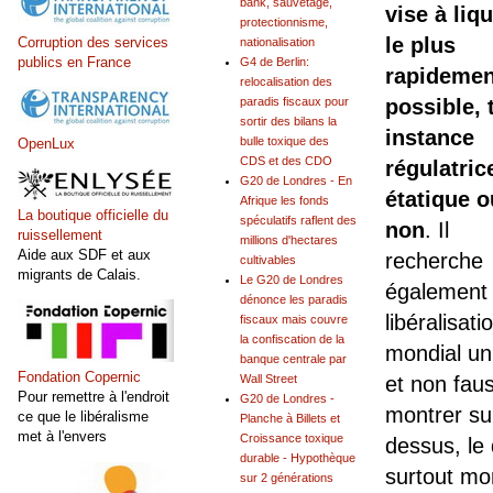
bank, sauvetage,
vise à liqu
protectionnisme,
le plus
Corruption des services
nationalisation
publics en France
G4 de Berlin:
rapidemen
relocalisation des
paradis fiscaux pour
possible, 
sortir des bilans la
instance
bulle toxique des
OpenLux
CDS et des CDO
régulatric
G20 de Londres - En
étatique o
Afrique les fonds
La boutique officielle du
spéculatifs raflent des
non
. Il
ruissellement
millions d'hectares
Aide aux SDF et aux
recherche
cultivables
migrants de Calais.
Le G20 de Londres
également 
dénonce les paradis
libéralisat
fiscaux mais couvre
la confiscation de la
mondial uni
banque centrale par
Fondation Copernic
Wall Street
et non fau
Pour remettre à l'endroit
G20 de Londres -
montrer sur
ce que le libéralisme
Planche à Billets et
met à l'envers
Croissance toxique
dessus, le 
durable - Hypothèque
surtout mo
sur 2 générations