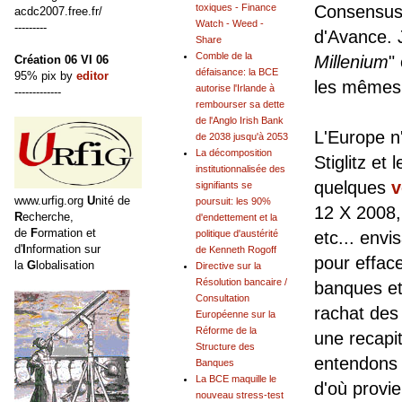
toxiques - Finance
Consensus 
acdc2007.free.fr/
Watch - Weed -
---------
d'Avance. 
Share
Comble de la
Millenium
"
Création 06 VI 06
défaisance: la BCE
95% pix by
editor
les mêmes 
autorise l'Irlande à
-------------
rembourser sa dette
de l'Anglo Irish Bank
L'Europe n
de 2038 jusqu'à 2053
La décomposition
Stiglitz et 
institutionnalisée des
quelques
v
signifiants se
www.urfig.org
U
nité de
poursuit: les 90%
12 X 2008,
R
echerche,
d'endettement et la
de
F
ormation et
politique d'austérité
etc... envi
d'
I
nformation sur
de Kenneth Rogoff
pour efface
la
G
lobalisation
Directive sur la
Résolution bancaire /
banques et
Consultation
rachat des
Européenne sur la
Réforme de la
une recapit
Structure des
entendons 
Banques
La BCE maquille le
d'où provi
nouveau stress-test