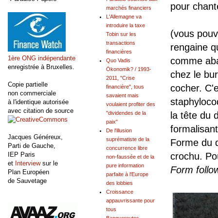
pour chant
marchés financiers
L'Allemagne va
introduire la taxe
(vous pouve
Tobin sur les
transactions
rengaine q
financières
1ère ONG indépendante
comme aban
Quo Vadis
enregistrée à Bruxelles.
Ökonomik? / 1993-
chez le bu
2011, "Crise
Copie partielle
cocher. C'e
financière", tous
non commerciale
savaient mais
staphylocoq
à l'identique autorisée
voulaient profiter des
avec citation de source
"dividendes de la
la tête du 
paix"
formalisant
De l'illusion
Jacques Généreux,
suprématiste de la
Forme du d
Parti de Gauche,
concurrence libre
IEP Paris
crochu. Po
non-faussée et de la
et
Interview
sur le
pure information
Form follo
Plan Européen
parfaite à l'Europe
de Sauvetage
des lobbies
Croissance
appauvrissante pour
tous