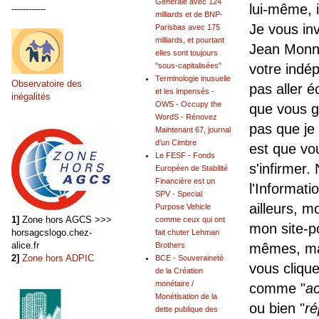
Générale avec 124
lui-même, i
------------
milliards et de BNP-
Je vous inv
Parisbas avec 175
milliards, et pourtant
Jean Monne
elles sont toujours
"sous-capitalisées"
votre indé
Terminologie inusuelle
Observatoire des
pas aller é
et les impensés -
inégalités
OWS - Occupy the
que vous g
WordS - Rénovez
pas que je 
Maintenant 67, journal
d'un Cimbre
est que vou
Le FESF - Fonds
s'infirmer
Européen de Stabilité
Financière est un
l'Informati
SPV - Special
ailleurs, m
Purpose Vehicle
1]
Zone hors AGCS >>>
comme ceux qui ont
mon site-po
horsagcslogo.chez-
fait chuter Lehman
alice.fr
Brothers
mêmes, mai
2]
Zone hors ADPIC
BCE - Souveraineté
vous cliqu
de la Création
monétaire /
comme "
ac
Monétisation de la
ou bien "
ré
dette publique des