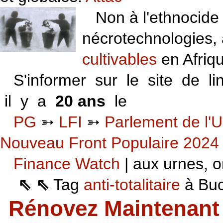
Non à l'ethnocide 
nécrotechnologies,
cultivables
en Afriq
S'informer sur le site de li
il y a
20 ans
le
06 VI 06
PG
➳
LFI
➳
Parlement de l'U
Nouveau Front Populaire 2024
Finance Watch
| aux urnes, on
⇖ ⇖
Tag
anti-totalitaire
à Buca
Rénovez Maintenant 