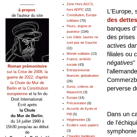
------------
Zone Hors AGCS,
à propos
hors ADPIC
(22)
L'Europe, s
de l'auteur du site
Constitution, Europe
des dette
solidaire
(70)
Peurs, dogme et
banques d'i
puanteur
(104)
des prises
Les Gilets Jaunes ne
sont pas de Gauche
actives da
(11)
filiales ou
Monde solidaire
(13)
France, arriérée
négatives
"
sociale
(43)
Roman prémonitoire
l'allemand
Entrepreneuriat
sur la Crise de 2008, la
financier, globalisation
guerre de 2022, d'après
Commerzban
(26)
la Chute du Mur de
Euros, critères de
perverse du
Berlin et la Constitution
Maastricht
(3)
européenne
et la fin du
Europe
(14)
Droit International.
Précarisation
(6)
Écrit après
Accords de Kyoto et
la Chute
Dans un cac
PIB
(5)
du Mur de Berlin
,
Hégémonies
(3)
du 14 juillet 1990 à
de l'échiq
Ecoliers sans papiers
15h30 jusqu'au au début
symphonie 
(3)
de
Chaudes banlieues,