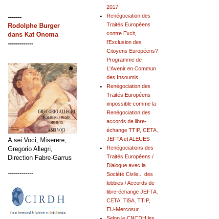
2017
Renégociation des
-------
Traités Européens
Rodolphe Burger
contre Excit,
dans
Kat Onoma
l'Exclusion des
-------------
Citoyens Européens?
Programme de
L'Avenir en Commun
des Insoumis
Renégociation des
Traités Européens
impossible comme la
Renégociation des
accords de libre-
échange TTIP, CETA,
JEFTA et ALEUES
A sei Voci, Miserere,
Renégociations des
Gregorio Allegri,
Traités Européens /
Direction Fabre-Garrus
Dialogue avec la
-------------
Société Civile... des
lobbies / Accords de
libre-échange JEFTA,
CETA, TiSA, TTIP,
EU-Mercosur
Selon le CNCDH les