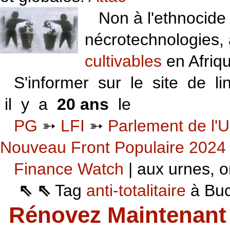
Non à l'ethnocide 
nécrotechnologies,
cultivables
en Afriq
S'informer sur le site de li
il y a
20 ans
le
06 VI 06
PG
➳
LFI
➳
Parlement de l'U
Nouveau Front Populaire 2024
Finance Watch
| aux urnes, on
⇖ ⇖
Tag
anti-totalitaire
à Buca
Rénovez Maintenant 