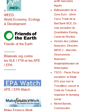
actifs bancaires
légués
Balkanisation de la
>
Zone Euro - 2ème
WEED
Carry Trade de la
World Economy, Ecology
Bad Bank BCE, Ex-
& Development
voto européen du
Quantitative Easing,
Cartel de l'Euribor
Victoire des Lobbies
Friends of the Earth
financiers: Directive
MiFID 2 - Marchés
-----------
d’instruments
Bilaterals.org contre
financiers -
les ALE / FTA et les APE
Analphabétisation de
/ EPA
l'information
------------
TSCG - Pacte Fiscal
européen: la Règle
d'Or pour tuer le
Travailleur, casser le
APE / EPA Watch
Code du Travail et
organiser le dumping
social
Michel Barnier,
Commissaire
Make Finance Work