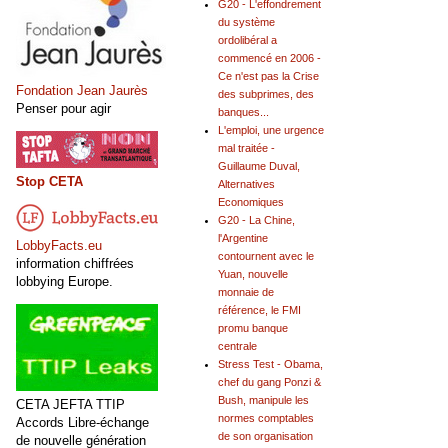
G20 - L'effondrement
du système
ordolibéral a
commencé en 2006 -
Ce n'est pas la Crise
Fondation Jean Jaurès
des subprimes, des
Penser pour agir
banques...
L'emploi, une urgence
mal traitée -
Guillaume Duval,
Stop CETA
Alternatives
Economiques
G20 - La Chine,
l'Argentine
LobbyFacts.eu
contournent avec le
information chiffrées
Yuan, nouvelle
lobbying Europe.
monnaie de
référence, le FMI
promu banque
centrale
Stress Test - Obama,
chef du gang Ponzi &
Bush, manipule les
CETA JEFTA TTIP
normes comptables
Accords Libre-échange
de son organisation
de nouvelle génération