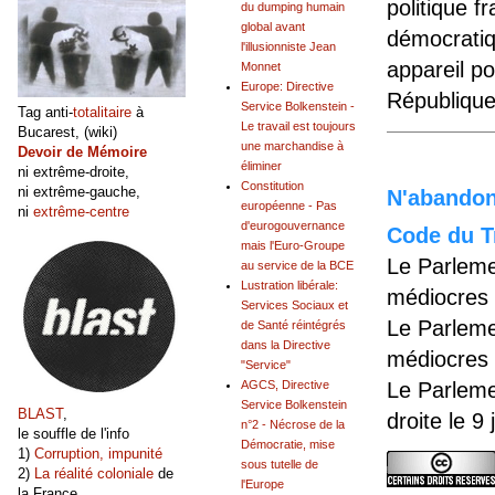
politique f
du dumping humain
global avant
démocratiq
l'illusionniste Jean
appareil po
Monnet
Europe: Directive
République 
Service Bolkenstein -
Tag anti-
totalitaire
à
Le travail est toujours
Bucarest, (wiki)
une marchandise à
Devoir de Mémoire
éliminer
ni extrême-droite,
Constitution
ni extrême-gauche,
N'abandonn
européenne - Pas
ni
extrême-centre
d'eurogouvernance
Code du Tr
mais l'Euro-Groupe
Le Parleme
au service de la BCE
Lustration libérale:
médiocres 
Services Sociaux et
Le Parleme
de Santé réintégrés
dans la Directive
médiocres 
"Service"
AGCS, Directive
Le Parleme
Service Bolkenstein
BLAST
,
droite le 9
n°2 - Nécrose de la
le souffle de l'info
Démocratie, mise
1)
Corruption, impunité
sous tutelle de
2)
La réalité coloniale
de
l'Europe
la France