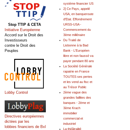
système financier US
2] Ce Pays, appelé
USA, en banqueroute
d'Etat. Effondrement
Stop TTIP & CETA
URSS-USA -
Initiative Européenne
Commencement du
Accord sur le Droit des
3ème millénaire
Investisseurs
Du Traité de
contre le Droit des
Lisbonne à la Bad
Peuples
Bank - L'Européen
libre et non faussé va
payer pendant 80 ans
La Société Générale
rapatrie en France
TOUTES ses pertes
et les vend au fisc et
au Trésor Public
Lobby Control
2ème vague des
grandes faillites des
banques - 2ème et
3ème Krach
immobilier
Directives européennes
commercial et
dictées par les
industriel
lobbies financiers de Bxl
La théâtralité