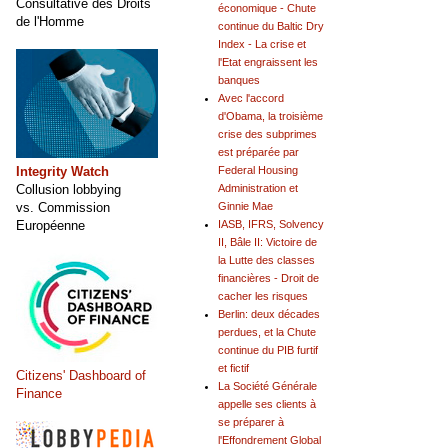
Consultative des Droits
économique - Chute
de l'Homme
continue du Baltic Dry
Index - La crise et
l'Etat engraissent les
banques
Avec l'accord
d'Obama, la troisième
crise des subprimes
est préparée par
Integrity Watch
Federal Housing
Collusion lobbying
Administration et
vs. Commission
Ginnie Mae
Européenne
IASB, IFRS, Solvency
II, Bâle II: Victoire de
la Lutte des classes
financières - Droit de
cacher les risques
Berlin: deux décades
perdues, et la Chute
continue du PIB furtif
et fictif
Citizens' Dashboard of
La Société Générale
Finance
appelle ses clients à
se préparer à
l'Effondrement Global