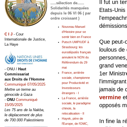
Il fut un t
.....sélection de......
Solidarités manquées
Etats-Unis
depuis le 06 VI 06 ( par
l'empeachm
ordre croissant )
démissions
Nouveau Manuel
d'Histoire pour se
C I J
- Cour
sentir bien en France
Internationale de Justice,
Que peut-o
Putsch UMP/UDF à
La Haye
Strasbourg: les
loulous de 
eurodéputés français
personnes,
annulent le NON du
Référendum du 29
grand vene
mai
- ONU /
Haut
1er Ministr
France, arriérée
Commissariat
sociale, championne
aux Droits de l'Homme
l'immigrant
pour Productivité et
Communiqué 07/05/2025
Investisseurs
jamais de 
Mettre un terme au
étrangers - I
génocide à Gaza
vermine
et
La France, arriérée
-
ONU
Communiqué
sociale, le paradigme
opposés ma
15/05/2025
chinois, la
Les 75 ans de la Nakba,
relocalisation - II
le déplacement de plus
Hayek, père de
de 700.000 Palestiniens
In fine la 
l'Europe, de l'OMC,