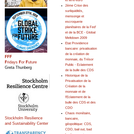
et livre-euro
2ème Crise des
surliquidités,
mensonge et
escroquerie
planétaires de la Fed'
et de la BCE - Global
Meltdown 2009
Etat Providence
bancaire: privatisation
de la création de
FFF
monnaie, du Trésor
F
ridays
F
or
F
uture
Public - Eclatement
Greta Thunberg
de la bulle des CDS
Historique de la
Privatisation de la
Création de la
monnaie et de
l'Eclatement de la
bulle des CDS et des
CDO
Chaos monétaire,
Stockholm Resilience
bancaire,
and Sustainability Center
géopolitique: CDS,
CDO, bail out, bad