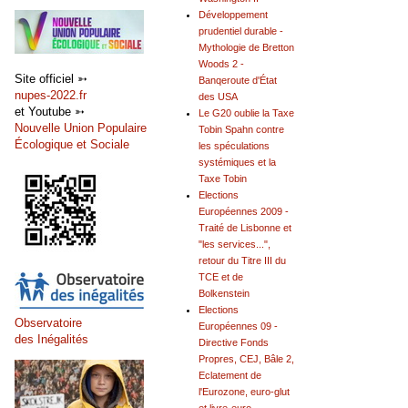
Développement
prudentiel durable -
Mythologie de Bretton
Woods 2 -
Site officiel ➳
Banqeroute d'État
nupes-2022.fr
des USA
et Youtube ➳
Le G20 oublie la Taxe
Nouvelle Union Populaire
Tobin Spahn contre
Écologique et Sociale
les spéculations
systémiques et la
Taxe Tobin
Elections
Européennes 2009 -
Traité de Lisbonne et
"les services...",
retour du Titre III du
TCE et de
Bolkenstein
Elections
Observatoire
Européennes 09 -
des Inégalités
Directive Fonds
Propres, CEJ, Bâle 2,
Eclatement de
l'Eurozone, euro-glut