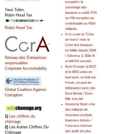
européen: le
sauvetage des
Taxe Tobin,
banques a coûté 37%
Robin Hood Tax
du PIB européen au
contribuable ou 4500
Robin Hood Tax
milliards
Il n’y a pas la "Crise
de l’euro" mais la
Crise des banques
en faillite depuis 2008
/ Solvency 2, Bâle III
Réseau des Entreprises
et MiFID2 annulés
responsables
Euro-Groupe: la BCE
Corporate Accountability
et le MES unies en
bad bank, en bail-out-
Fonds, en pool de
défaisance avec des
Global Coalition Against
Euro-Bonds / Euro-
Corruption
Bills à la clef
Deutsche Bank crée
des milliards de
nouveaux produits
1)
Les chiffres du
financiers titrisés /
chômage
Concours Internet
2)
Les Autres Chiffres Du
des actifs les plus
Chômage