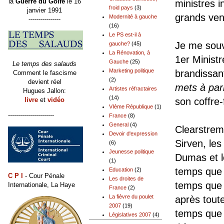
la
Guerre du Golfe
le 16
ministres i
froid pays
(3)
janvier 1991
grands ven
Modernité à gauche
----------------
(16)
Le PS est-il à
Je me souv
gauche?
(45)
La Rénovation, à
1er Minist
Gauche
(25)
Le temps des salauds
Marketing politique
brandissant
Comment le fascisme
(2)
devient réel
mets à parl
Artistes réfractaires
Hugues Jallon:
(14)
livre
et
vidéo
son coffre-
VIème République
(1)
-----------------------
France
(8)
General
(4)
Clearstrem,
Devoir d'expression
Sirven, les
(6)
Jeunesse politique
Dumas et le
(1)
temps que l
Education
(2)
C P I
- Cour Pénale
Les droites de
temps que t
Internationale, La Haye
France
(2)
La fièvre du poulet
après toute
2007
(19)
temps que 
Législatives 2007
(4)