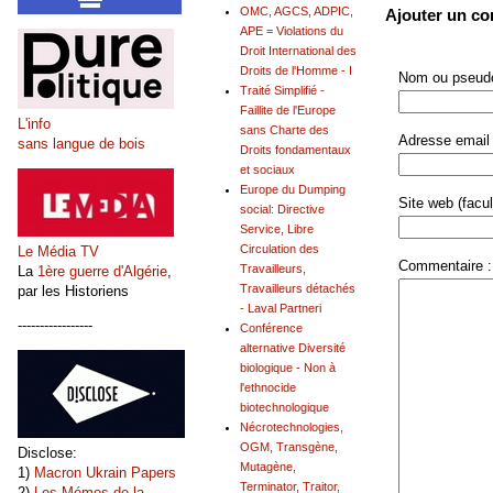
OMC, AGCS, ADPIC,
Ajouter un c
APE = Violations du
Droit International des
Droits de l'Homme - I
Nom ou pseudo
Traité Simplifié -
Faillite de l'Europe
L'info
sans Charte des
Adresse email 
sans langue de bois
Droits fondamentaux
et sociaux
Europe du Dumping
Site web (facult
social: Directive
Service, Libre
Circulation des
Le Média TV
Commentaire :
Travailleurs,
La
1ère guerre d'Algérie
,
Travailleurs détachés
par les Historiens
- Laval Partneri
-----------------
Conférence
alternative Diversité
biologique - Non à
l'ethnocide
biotechnologique
Nécrotechnologies,
OGM, Transgène,
Disclose:
Mutagène,
1)
Macron Ukrain Papers
Terminator, Traitor,
2)
Les Mémos de la