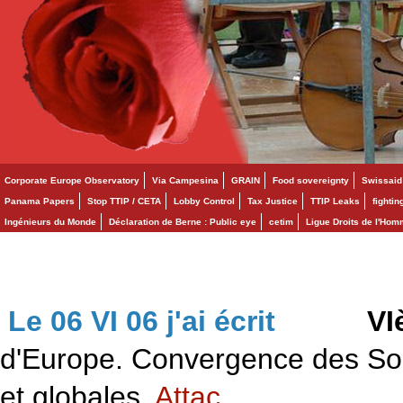
Corporate Europe Observatory
Via Campesina
GRAIN
Food sovereignty
Swissaid
Panama Papers
Stop TTIP / CETA
Lobby Control
Tax Justice
TTIP Leaks
fighti
Ingénieurs du Monde
Déclaration de Berne : Public eye
cetim
Ligue Droits de l'Ho
Le 06 VI 06 j'ai écrit
>>>
VI
d'Europe. Convergence des Solid
et globales.
Attac