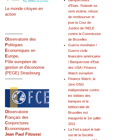
Banqueroutes
d'Etats: l'Islande se
Le monde citoyen en
sent victime, refuse
action
de rembourser et
joue la Cour de
Justice de l'AELE
--------------
contre la Commission
O
bservatoire des
de Bruxelles
P
olitiques
Guerre monétaire /
E
conomiques en
Guerre civile
E
urope
.
financière américaine
Pôle européen de
/ Banqueroute d'Etat
gestion et d'économie
des USA / Finance
(PEGE) Strasbourg
Watch européen
--------------
Finance Watch, la
1ère ONG
indépendante contre
les lobbies des
banques et la
lobbocratie de
O
bservatoire
Bruxelles est
F
rançais des
inaugurée le 1er juillet
C
onjonctures
2011
E
conomiques.
La Fed a payé le bail-
Jean Paul Fitoussi
out de la Société