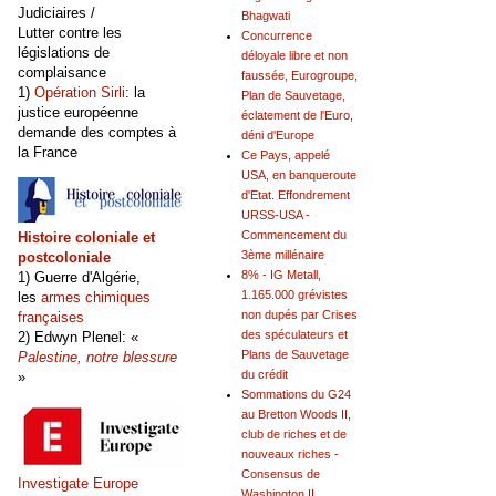
Judiciaires /
Bhagwati
Lutter contre les
Concurrence
législations de
déloyale libre et non
complaisance
faussée, Eurogroupe,
1)
Opération Sirli
: la
Plan de Sauvetage,
justice européenne
éclatement de l'Euro,
demande des comptes à
déni d'Europe
la France
Ce Pays, appelé
USA, en banqueroute
d'Etat. Effondrement
URSS-USA -
Commencement du
Histoire coloniale et
3ème millénaire
postcoloniale
8% - IG Metall,
1) Guerre d'Algérie,
1.165.000 grévistes
les
armes chimiques
non dupés par Crises
françaises
des spéculateurs et
2) Edwyn Plenel: «
Plans de Sauvetage
Palestine, notre blessure
du crédit
»
Sommations du G24
au Bretton Woods II,
club de riches et de
nouveaux riches -
Consensus de
Investigate Europe
Washington II