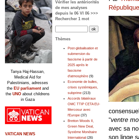
Vérifier les antériorités
Républiqu
de mes analyses
depuis le 06 VI 06 >>>
Rechercher 1 mot
Thèmes
Post-globalisation et
submersion du
fascisme à partir de
2025 après le
fascisme
Tanya Haj-Hassan,
d'atmosphère
(9)
Medical Aid for
Economie de bulles,
Palestinians, adresses
crises systémiques,
the
EU parliament
and
subprime
(213)
the
UNO
about childrens
Accords bilatéraux
in Gaza
OMC TTIP CETA EU-
Mercosur avec
consensuel
l'Europe
(37)
"
ventre mou
Bretton Woods II,
Green New Deal,
avec sa no
Système Monétaire
VATICAN NEWS
son linge 
International
(26)