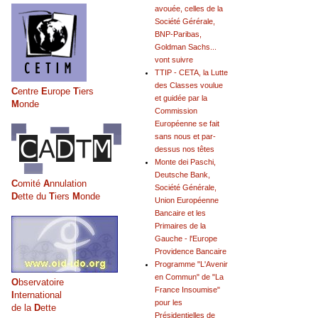
avouée, celles de la
Société Gérérale,
BNP-Paribas,
Goldman Sachs...
vont suivre
TTIP - CETA, la Lutte
des Classes voulue
C
entre
E
urope
T
iers
et guidée par la
M
onde
Commission
Européenne se fait
sans nous et par-
dessus nos têtes
Monte dei Paschi,
Deutsche Bank,
C
omité
A
nnulation
Société Générale,
D
ette du
T
iers
M
onde
Union Européenne
Bancaire et les
Primaires de la
Gauche - l'Europe
Providence Bancaire
Programme "L'Avenir
en Commun" de "La
O
bservatoire
France Insoumise"
I
nternational
pour les
de la
D
ette
Présidentielles de