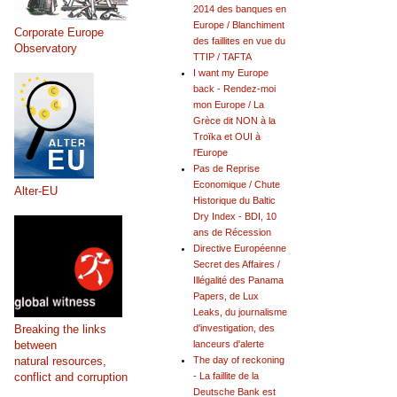
2014 des banques en
Europe / Blanchiment
Corporate Europe
des faillites en vue du
Observatory
TTIP / TAFTA
I want my Europe
back - Rendez-moi
mon Europe / La
Grèce dit NON à la
Troïka et OUI à
l'Europe
Pas de Reprise
Economique / Chute
Alter-EU
Historique du Baltic
Dry Index - BDI, 10
ans de Récession
Directive Européenne
Secret des Affaires /
Illégalité des Panama
Papers, de Lux
Leaks, du journalisme
Breaking the links
d'investigation, des
between
lanceurs d'alerte
natural resources,
The day of reckoning
conflict and corruption
- La faillite de la
Deutsche Bank est