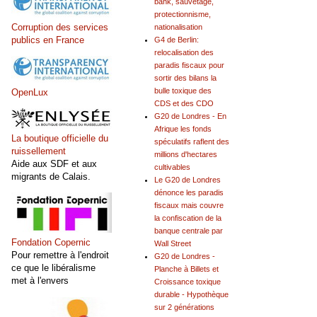
bank, sauvetage,
protectionnisme,
Corruption des services
nationalisation
publics en France
G4 de Berlin:
relocalisation des
paradis fiscaux pour
sortir des bilans la
bulle toxique des
OpenLux
CDS et des CDO
G20 de Londres - En
Afrique les fonds
La boutique officielle du
spéculatifs raflent des
ruissellement
millions d'hectares
Aide aux SDF et aux
cultivables
migrants de Calais.
Le G20 de Londres
dénonce les paradis
fiscaux mais couvre
la confiscation de la
banque centrale par
Fondation Copernic
Wall Street
Pour remettre à l'endroit
G20 de Londres -
ce que le libéralisme
Planche à Billets et
met à l'envers
Croissance toxique
durable - Hypothèque
sur 2 générations