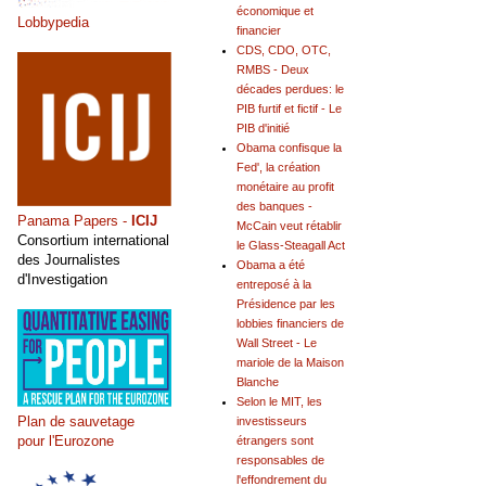
économique et
Lobbypedia
financier
CDS, CDO, OTC,
RMBS - Deux
décades perdues: le
PIB furtif et fictif - Le
PIB d'initié
Obama confisque la
Fed', la création
monétaire au profit
des banques -
Panama Papers -
ICIJ
McCain veut rétablir
Consortium international
le Glass-Steagall Act
des Journalistes
Obama a été
d'Investigation
entreposé à la
Présidence par les
lobbies financiers de
Wall Street - Le
mariole de la Maison
Blanche
Selon le MIT, les
Plan de sauvetage
investisseurs
pour l'Eurozone
étrangers sont
responsables de
l'effondrement du