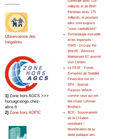
Générale avec 124
------------
milliards et de BNP-
Parisbas avec 175
milliards, et pourtant
elles sont toujours
"sous-capitalisées"
Terminologie inusuelle
Observatoire des
et les impensés -
inégalités
OWS - Occupy the
WordS - Rénovez
Maintenant 67, journal
d'un Cimbre
Le FESF - Fonds
Européen de Stabilité
Financière est un
SPV - Special
Purpose Vehicle
1]
Zone hors AGCS >>>
comme ceux qui ont
horsagcslogo.chez-
fait chuter Lehman
alice.fr
Brothers
2]
Zone hors ADPIC
BCE - Souveraineté
de la Création
monétaire /
Monétisation de la
dette publique des