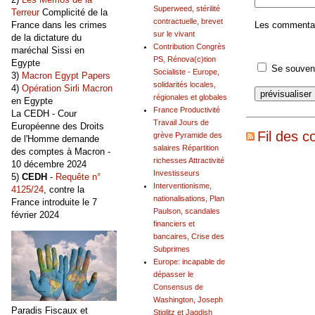
Superweed, stérilité
Terreur
Complicité de la
contractuelle, brevet
Les commentair
France dans les crimes
sur le vivant
de la dictature du
Contribution Congrès
maréchal Sissi en
PS, Rénova(c)tion
Egypte
Se souveni
Socialiste - Europe,
3)
Macron Egypt Papers
solidarités locales,
4)
Opération Sirli Macron
régionales et globales
en Egypte
France Productivité
La CEDH - Cour
Travail Jours de
Européenne des Droits
Fil des c
grève Pyramide des
de l'Homme demande
salaires Répartition
des comptes à Macron -
richesses Attractivité
10 décembre 2024
Investisseurs
5)
CEDH
-
Requête n°
Interventionisme,
4125/24
, contre la
nationalisations, Plan
France introduite le 7
Paulson, scandales
février 2024
financiers et
bancaires, Crise des
Subprimes
Europe: incapable de
dépasser le
Consensus de
Washington, Joseph
Paradis Fiscaux et
Stiglitz et Jagdish