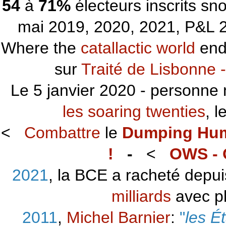
54
à
71%
électeurs inscrits s
mai 2019, 2020, 2021, P&L 2
Where the
catallactic world
ends
sur
Traité de Lisbonne -
Le 5 janvier 2020 - personne 
les soaring twenties
, 
<
Combattre
le
Dumping Hu
!
-
<
OWS - 
2021
, la BCE a racheté depu
milliards
avec p
2011
,
Michel Barnier
:
"
les É