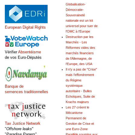
Globalisation-
Démocratie-
Souveraineté
nationale est un kit
universel pour tuer de
European Digital Rights
l'OMC à l'Europe
Destruction par les
Marchés - Les
Réformes vides des
Vérifier
Absentéisme
marchés financiers
de vos Euro-Députés
de l'Allemagne, de
l'Europe, des USA
Il n'y a pas de "Crise"
mais l'effondrement
du Régime
systémique
Banque de
autoritaire - Bulles
semences traditionnelles
Echoïques, Suite de
Krachs majeurs
Les 27 créent le
Mécanisme
Permanent de
Tax Justice Network
Gestion de Crise et
"
Offshore leaks
"
une Euro-Zone
"
Paradise Papers
"
Parallèle soumise aux