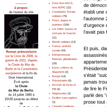
------------
Zone Hors AGCS,
de démocra
à propos
hors ADPIC
(22)
établi une 
de l'auteur du site
Constitution, Europe
solidaire
(70)
l'automne 2
Peurs, dogme et
d'urgence 
puanteur
(104)
Les Gilets Jaunes ne
l'avait pas f
sont pas de Gauche
(11)
Monde solidaire
(13)
France, arriérée
Et puis, da
sociale
(43)
Roman prémonitoire
assassinés
Entrepreneuriat
sur la Crise de 2008, la
financier, globalisation
guerre de 2022, d'après
appartemen
(26)
la Chute du Mur de
Présidenti
Euros, critères de
Berlin et la Constitution
Maastricht
(3)
européenne
et la fin du
s'était "
sui
Europe
(14)
Droit International.
Précarisation
(6)
jamais trou
Écrit après
Accords de Kyoto et
la Chute
de lire le 
PIB
(5)
du Mur de Berlin
,
Hégémonies
(3)
parlé des "
du 14 juillet 1990 à
Ecoliers sans papiers
15h30 jusqu'au au début
prose tout
(3)
de
Chaudes banlieues,