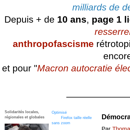
milliards de d
Depuis + de
10 ans
,
page 1 l
resserre
anthropofascisme
rétrotop
encore
et pour "
Macron autocratie éle
____________
Solidarités locales,
Optimisé
écran
1920 x
Démocra
régionales et globales
1080
Firefox taille réelle
sans zoom
Par
Thomas