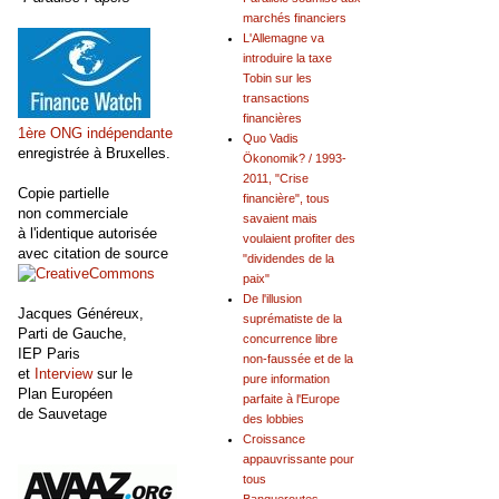
marchés financiers
L'Allemagne va
introduire la taxe
Tobin sur les
transactions
financières
1ère ONG indépendante
Quo Vadis
enregistrée à Bruxelles.
Ökonomik? / 1993-
2011, "Crise
Copie partielle
financière", tous
non commerciale
savaient mais
à l'identique autorisée
voulaient profiter des
avec citation de source
"dividendes de la
paix"
De l'illusion
Jacques Généreux,
suprématiste de la
Parti de Gauche,
concurrence libre
IEP Paris
non-faussée et de la
et
Interview
sur le
pure information
Plan Européen
parfaite à l'Europe
de Sauvetage
des lobbies
Croissance
appauvrissante pour
tous