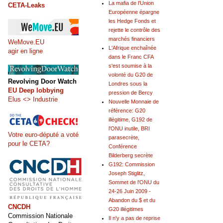
La mafia de l'Union
CETA-Leaks
Européenne épargne
les Hedge Fonds et
rejette le contrôle des
marchés financiers
WeMove.EU
L'Afrique enchaînée
agir en ligne
dans le Franc CFA
s'est soumise à la
volonté du G20 de
Revolving Door Watch
Londres sous la
EU Deep lobbying
pression de Bercy
Elus <> Industrie
Nouvelle Monnaie de
référence: G20
illégitime, G192 de
l'ONU inutile, BRI
Votre euro-député a voté
parasecrète,
pour le CETA?
Conférence
Bilderberg secrète
G192: Commission
Joseph Stiglitz,
Sommet de l'ONU du
24-26 Juin 2009 -
Abandon du $ et du
CNCDH
G20 illégitimes
Commission Nationale
Il n'y a pas de reprise