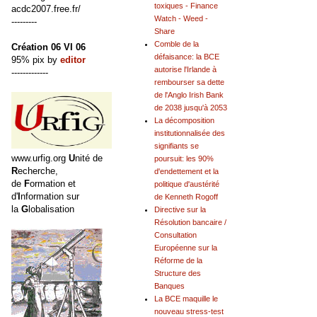
toxiques - Finance
acdc2007.free.fr/
Watch - Weed -
---------
Share
Comble de la
Création 06 VI 06
défaisance: la BCE
95% pix by
editor
autorise l'Irlande à
-------------
rembourser sa dette
de l'Anglo Irish Bank
de 2038 jusqu'à 2053
La décomposition
institutionnalisée des
signifiants se
www.urfig.org
U
nité de
poursuit: les 90%
R
echerche,
d'endettement et la
de
F
ormation et
politique d'austérité
d'
I
nformation sur
de Kenneth Rogoff
la
G
lobalisation
Directive sur la
Résolution bancaire /
Consultation
Européenne sur la
Réforme de la
Structure des
Banques
La BCE maquille le
nouveau stress-test