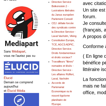
Directive Service
avec citati
Bolkenstein 2 -
Un site est
Lustrations libérales
du Janus européen
forum.
Parlement Conseil
Je consult
CEJ: défaite forcée
des syndicats contre
(français, 
la Directive Service -
A propos 
Laval Vaxholm, Viking
Constitution Europe,
TCE, AGCS ADPIC,
Conforme 
Directive Service.
Sans
Médiapart
,
Droits fondamentaux
( En ligne 
vous ne l'auriez pas su
et droits sociaux?
Travailleurs "libres"
bénéfice pé
nomades et lésés -
littéraire is
Directive Service -
Les affaires Rüffert,
Élucid
La fonction
Laval, Vaxholm
Demain se comprend
Accords de
mais ne fai
aujourd'hui
Partenariat
et
Élucid Média
office, mo
Economique ou le
nouvel égoïsme
planétaire de
l'Europe.