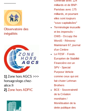
Générale avec 124
------------
milliards et de BNP-
Parisbas avec 175
milliards, et pourtant
elles sont toujours
"sous-capitalisées"
Terminologie inusuelle
Observatoire des
et les impensés -
inégalités
OWS - Occupy the
WordS - Rénovez
Maintenant 67, journal
d'un Cimbre
Le FESF - Fonds
Européen de Stabilité
Financière est un
SPV - Special
Purpose Vehicle
1]
Zone hors AGCS >>>
comme ceux qui ont
horsagcslogo.chez-
fait chuter Lehman
alice.fr
Brothers
2]
Zone hors ADPIC
BCE - Souveraineté
de la Création
monétaire /
Monétisation de la
dette publique des