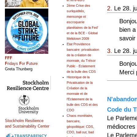
et livre-euro
2ème Crise des
2.
Le 28. ju
surliquidités,
mensonge et
Bonjou
escroquerie
planétaires de la Fed'
bien a
et de la BCE - Global
savoir 
Meltdown 2009
Etat Providence
3.
Le 28. j
bancaire: privatisation
de la création de
FFF
monnaie, du Trésor
Bonjou
F
ridays
F
or
F
uture
Public - Eclatement
Greta Thunberg
Merci 
de la bulle des CDS
Historique de la
Privatisation de la
Création de la
monnaie et de
N'abandonn
l'Eclatement de la
bulle des CDS et des
Code du Tr
CDO
Chaos monétaire,
Le Parleme
Stockholm Resilience
bancaire,
médiocres 
and Sustainability Center
géopolitique: CDS,
CDO, bail out, bad
Le Parleme