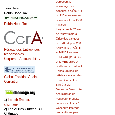
européen: le
sauvetage des
Taxe Tobin,
banques a coûté 37%
Robin Hood Tax
du PIB européen au
contribuable ou 4500
Robin Hood Tax
milliards
Il n’y a pas la "Crise
de l’euro" mais la
Crise des banques
en faillite depuis 2008
/ Solvency 2, Bâle III
Réseau des Entreprises
et MiFID2 annulés
responsables
Euro-Groupe: la BCE
Corporate Accountability
et le MES unies en
bad bank, en bail-out-
Fonds, en pool de
défaisance avec des
Global Coalition Against
Euro-Bonds / Euro-
Corruption
Bills à la clef
Deutsche Bank crée
des milliards de
nouveaux produits
1)
Les chiffres du
financiers titrisés /
chômage
Concours Internet
2)
Les Autres Chiffres Du
des actifs les plus
Chômage