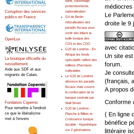
bank, sauvetage,
médiocres 
protectionnisme,
Corruption des services
nationalisation
Le Parleme
publics en France
G4 de Berlin:
droite le 9
relocalisation des
paradis fiscaux pour
sortir des bilans la
bulle toxique des
OpenLux
CDS et des CDO
avec citati
G20 de Londres - En
Un site est
Afrique les fonds
La boutique officielle du
spéculatifs raflent des
forum.
ruissellement
millions d'hectares
Aide aux SDF et aux
cultivables
Je consult
migrants de Calais.
Le G20 de Londres
(français, 
dénonce les paradis
fiscaux mais couvre
A propos 
la confiscation de la
banque centrale par
Conforme 
Fondation Copernic
Wall Street
Pour remettre à l'endroit
G20 de Londres -
( En ligne 
ce que le libéralisme
Planche à Billets et
met à l'envers
Croissance toxique
bénéfice pé
durable - Hypothèque
littéraire is
sur 2 générations