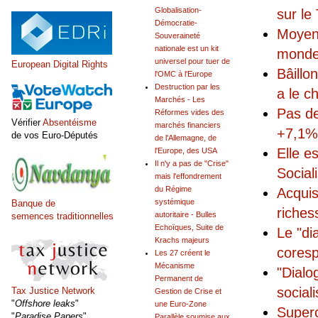
Globalisation-
sur le
Démocratie-
Moyenn
Souveraineté
nationale est un kit
mond
universel pour tuer de
European Digital Rights
Bâillo
l'OMC à l'Europe
Destruction par les
a le c
Marchés - Les
Pas de
Réformes vides des
Vérifier
Absentéisme
marchés financiers
+7,1% 
de vos Euro-Députés
de l'Allemagne, de
Elle e
l'Europe, des USA
Il n'y a pas de "Crise"
Social
mais l'effondrement
du Régime
Acquis
systémique
Banque de
riches
autoritaire - Bulles
semences traditionnelles
Echoïques, Suite de
Le "di
Krachs majeurs
coresp
Les 27 créent le
Mécanisme
"Dialo
Permanent de
social
Tax Justice Network
Gestion de Crise et
"
Offshore leaks
"
une Euro-Zone
Superc
"
Paradise Papers
"
Parallèle soumise aux