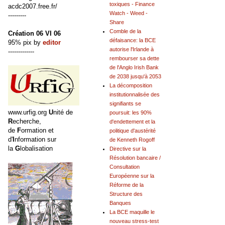
toxiques - Finance
acdc2007.free.fr/
Watch - Weed -
---------
Share
Comble de la
Création 06 VI 06
défaisance: la BCE
95% pix by
editor
autorise l'Irlande à
-------------
rembourser sa dette
de l'Anglo Irish Bank
de 2038 jusqu'à 2053
La décomposition
institutionnalisée des
signifiants se
www.urfig.org
U
nité de
poursuit: les 90%
R
echerche,
d'endettement et la
de
F
ormation et
politique d'austérité
d'
I
nformation sur
de Kenneth Rogoff
la
G
lobalisation
Directive sur la
Résolution bancaire /
Consultation
Européenne sur la
Réforme de la
Structure des
Banques
La BCE maquille le
nouveau stress-test