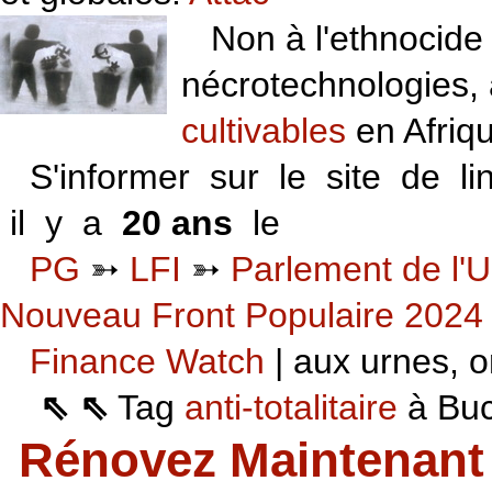
Non à l'ethnocide 
nécrotechnologies,
cultivables
en Afriq
S'informer sur le site de li
il y a
20 ans
le
06 VI 06
PG
➳
LFI
➳
Parlement de l'U
Nouveau Front Populaire 2024
Finance Watch
| aux urnes, on
⇖ ⇖
Tag
anti-totalitaire
à Buca
Rénovez Maintenant 