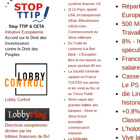
système financier US
Répart
2] Ce Pays, appelé
Europ
USA, en banqueroute
d'Etat. Effondrement
500 Mi
Stop TTIP & CETA
URSS-USA -
Travai
Initiative Européenne
Commencement du
Accord sur le Droit des
3ème millénaire
8% - I
Investisseurs
Du Traité de
contre le Droit des
spécul
Lisbonne à la Bad
Peuples
Bank - L'Européen
France
libre et non faussé va
payer pendant 80 ans
salair
La Société Générale
Casse 
rapatrie en France
TOUTES ses pertes
Le PS 
et les vend au fisc et
die Li
au Trésor Public
Lobby Control
2ème vague des
histor
grandes faillites des
+0,8% 
banques - 2ème et
3ème Krach
Classe
immobilier
Directives européennes
L'holo
commercial et
dictées par les
industriel
lobbies financiers de Bxl
Vive l
La théâtralité