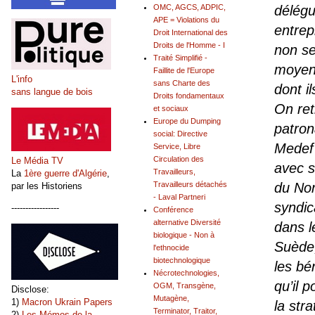
OMC, AGCS, ADPIC,
délégu
APE = Violations du
entrep
Droit International des
Droits de l'Homme - I
non se
Traité Simplifié -
moyenn
Faillite de l'Europe
L'info
sans Charte des
dont il
sans langue de bois
Droits fondamentaux
On ret
et sociaux
Europe du Dumping
patron
social: Directive
Medef
Service, Libre
Circulation des
Le Média TV
avec s
Travailleurs,
La
1ère guerre d'Algérie
,
Travailleurs détachés
du Nor
par les Historiens
- Laval Partneri
syndic
-----------------
Conférence
alternative Diversité
dans l
biologique - Non à
Suède,
l'ethnocide
biotechnologique
les bé
Nécrotechnologies,
qu’il 
OGM, Transgène,
Disclose:
Mutagène,
1)
Macron Ukrain Papers
la stra
Terminator, Traitor,
2)
Les Mémos de la