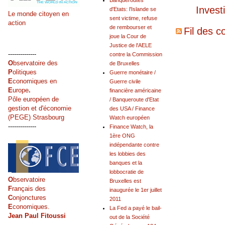
Banqueroutes
Invest
d'Etats: l'Islande se
Le monde citoyen en
sent victime, refuse
action
de rembourser et
Fil des c
joue la Cour de
Justice de l'AELE
--------------
contre la Commission
O
bservatoire des
de Bruxelles
P
olitiques
Guerre monétaire /
E
conomiques en
Guerre civile
E
urope
.
financière américaine
Pôle européen de
/ Banqueroute d'Etat
gestion et d'économie
des USA / Finance
(PEGE) Strasbourg
Watch européen
--------------
Finance Watch, la
1ère ONG
indépendante contre
les lobbies des
banques et la
lobbocratie de
O
bservatoire
Bruxelles est
F
rançais des
inaugurée le 1er juillet
C
onjonctures
2011
E
conomiques.
La Fed a payé le bail-
Jean Paul Fitoussi
out de la Société