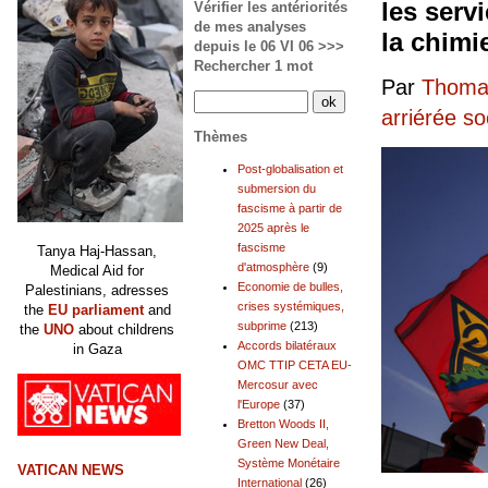
les serv
Vérifier les antériorités
de mes analyses
la chimi
depuis le 06 VI 06 >>>
Rechercher 1 mot
Par
Thomas
arriérée so
Thèmes
Post-globalisation et
submersion du
fascisme à partir de
2025 après le
fascisme
Tanya Haj-Hassan,
d'atmosphère
(9)
Medical Aid for
Economie de bulles,
Palestinians, adresses
crises systémiques,
the
EU parliament
and
subprime
(213)
the
UNO
about childrens
Accords bilatéraux
in Gaza
OMC TTIP CETA EU-
Mercosur avec
l'Europe
(37)
Bretton Woods II,
Green New Deal,
Système Monétaire
VATICAN NEWS
International
(26)