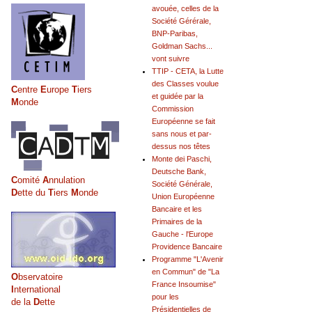
avouée, celles de la
Société Gérérale,
BNP-Paribas,
Goldman Sachs...
vont suivre
TTIP - CETA, la Lutte
des Classes voulue
C
entre
E
urope
T
iers
et guidée par la
M
onde
Commission
Européenne se fait
sans nous et par-
dessus nos têtes
Monte dei Paschi,
Deutsche Bank,
C
omité
A
nnulation
Société Générale,
D
ette du
T
iers
M
onde
Union Européenne
Bancaire et les
Primaires de la
Gauche - l'Europe
Providence Bancaire
Programme "L'Avenir
en Commun" de "La
O
bservatoire
France Insoumise"
I
nternational
pour les
de la
D
ette
Présidentielles de