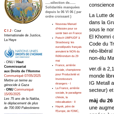
.....sélection de......
conscience
Solidarités manquées
depuis le 06 VI 06 ( par
La Lutte de
ordre croissant )
dans la Gr
Nouveau Manuel
sous le no
d'Histoire pour se
C I J
- Cour
sentir bien en France
Internationale de Justice,
El Khomri 
Putsch UMP/UDF à
La Haye
Strasbourg: les
Code du Tr
eurodéputés français
néo-libéral
annulent le NON du
Référendum du 29
non-élu Ma
mai
- ONU /
Haut
France, arriérée
Commissariat
ver.di a 2,
sociale, championne
aux Droits de l'Homme
pour Productivité et
monde libr
Communiqué 07/05/2025
Investisseurs
Mettre un terme au
IG Metall 
étrangers - I
génocide à Gaza
La France, arriérée
secteur) et
-
ONU
Communiqué
sociale, le paradigme
15/05/2025
chinois, la
Les 75 ans de la Nakba,
màj du 26 
relocalisation - II
le déplacement de plus
une augmen
Hayek, père de
de 700.000 Palestiniens
l'Europe, de l'OMC,