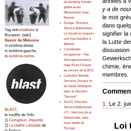
années à ve
du dumping humain
global avant
y a de nou
l'illusionniste Jean
le mot grèv
Monnet
Europe: Directive
dans quelqu
Service Bolkenstein -
Tag anti-
totalitaire
à
signifier l
Le travail est toujours
Bucarest, (wiki)
une marchandise à
Devoir de Mémoire
la Lutte d
éliminer
ni extrême-droite,
dissuasion
Constitution
ni extrême-gauche,
européenne - Pas
ni
extrême-centre
Gewerkscha
d'eurogouvernance
chimie, éne
mais l'Euro-Groupe
au service de la BCE
membres.
Lustration libérale:
Services Sociaux et
de Santé réintégrés
Comment
dans la Directive
"Service"
AGCS, Directive
1.
Le 2. ju
Service Bolkenstein
BLAST
,
n°2 - Nécrose de la
le souffle de l'info
Démocratie, mise
1)
Corruption, impunité
Loi 
sous tutelle de
2)
La réalité coloniale
de
l'Europe
la France