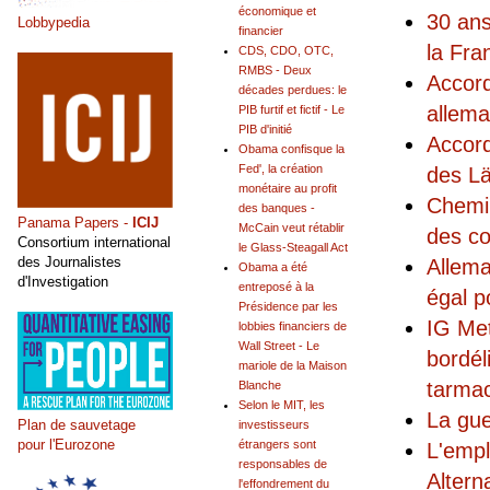
économique et
30 ans
Lobbypedia
financier
la Fra
CDS, CDO, OTC,
RMBS - Deux
Accord
décades perdues: le
allema
PIB furtif et fictif - Le
PIB d'initié
Accord
Obama confisque la
Fed', la création
des L
monétaire au profit
Chemin
des banques -
Panama Papers -
ICIJ
McCain veut rétablir
des co
Consortium international
le Glass-Steagall Act
des Journalistes
Allema
Obama a été
d'Investigation
entreposé à la
égal p
Présidence par les
IG Met
lobbies financiers de
Wall Street - Le
bordél
mariole de la Maison
tarma
Blanche
Selon le MIT, les
La gue
Plan de sauvetage
investisseurs
pour l'Eurozone
étrangers sont
L'empl
responsables de
Altern
l'effondrement du