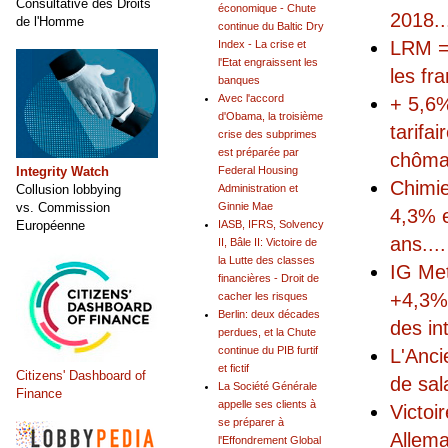
Consultative des Droits
économique - Chute
2018
..
de l'Homme
continue du Baltic Dry
LRM =
Index - La crise et
l'Etat engraissent les
les fr
banques
Avec l'accord
+ 5,6%
d'Obama, la troisième
tarifa
crise des subprimes
est préparée par
chôm
Integrity Watch
Federal Housing
Chimie
Collusion lobbying
Administration et
vs. Commission
Ginnie Mae
4,3% e
Européenne
IASB, IFRS, Solvency
ans.
...
II, Bâle II: Victoire de
la Lutte des classes
IG Met
financières - Droit de
+4,3% 
cacher les risques
Berlin: deux décades
des in
perdues, et la Chute
continue du PIB furtif
L'Anci
et fictif
Citizens' Dashboard of
de sal
La Société Générale
Finance
appelle ses clients à
Victoi
se préparer à
Allem
l'Effondrement Global