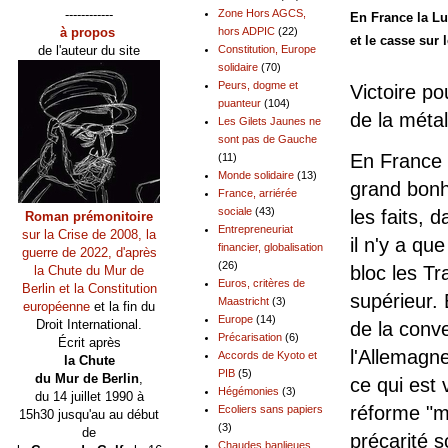
------------
Zone Hors AGCS,
En France la Lu
à propos
hors ADPIC
(22)
et le casse sur
de l'auteur du site
Constitution, Europe
solidaire
(70)
Peurs, dogme et
Victoire po
puanteur
(104)
de la métal
Les Gilets Jaunes ne
sont pas de Gauche
En France l
(11)
Monde solidaire
(13)
grand bonh
France, arriérée
sociale
(43)
les faits, 
Roman prémonitoire
Entrepreneuriat
sur la Crise de 2008, la
il n'y a qu
financier, globalisation
guerre de 2022, d'après
(26)
bloc les Tr
la Chute du Mur de
Euros, critères de
Berlin et la Constitution
supérieur.
Maastricht
(3)
européenne
et la fin du
Europe
(14)
Droit International.
de la conve
Précarisation
(6)
Écrit après
l'Allemagne
Accords de Kyoto et
la Chute
PIB
(5)
du Mur de Berlin
,
ce qui est
Hégémonies
(3)
du 14 juillet 1990 à
réforme "m
Ecoliers sans papiers
15h30 jusqu'au au début
(3)
de
précarité s
Chaudes banlieues,