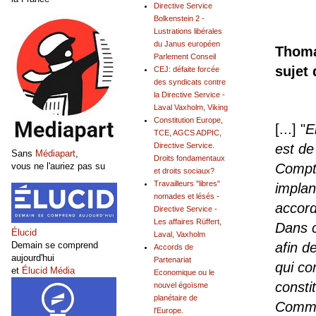
Directive Service
Bolkenstein 2 -
Lustrations libérales
du Janus européen
Thoma
Parlement Conseil
sujet 
CEJ: défaite forcée
des syndicats contre
la Directive Service -
Laval Vaxholm, Viking
Constitution Europe,
[...] "
E
TCE, AGCS ADPIC,
Directive Service.
est de
Sans
Médiapart
,
Droits fondamentaux
Compte
vous ne l'auriez pas su
et droits sociaux?
Travailleurs "libres"
implan
nomades et lésés -
accord
Directive Service -
Les affaires Rüffert,
Dans ce
Élucid
Laval, Vaxholm
Demain se comprend
afin d
Accords de
aujourd'hui
Partenariat
qui co
et
Élucid Média
Economique ou le
consti
nouvel égoïsme
planétaire de
Comme 
l'Europe.