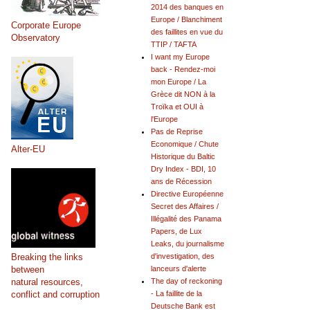
2014 des banques en
Europe / Blanchiment
Corporate Europe
des faillites en vue du
Observatory
TTIP / TAFTA
I want my Europe
back - Rendez-moi
mon Europe / La
Grèce dit NON à la
Troïka et OUI à
l'Europe
Pas de Reprise
Economique / Chute
Alter-EU
Historique du Baltic
Dry Index - BDI, 10
ans de Récession
Directive Européenne
Secret des Affaires /
Illégalité des Panama
Papers, de Lux
Leaks, du journalisme
Breaking the links
d'investigation, des
between
lanceurs d'alerte
natural resources,
The day of reckoning
conflict and corruption
- La faillite de la
Deutsche Bank est