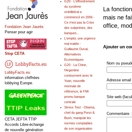
G20 - L'effondrement
du système
La fonction
ordolibéral a
mais ne fai
commencé en 2006 -
Ce n'est pas la Crise
office, mo
Fondation Jean Jaurès
des subprimes, des
Penser pour agir
banques...
L'emploi, une urgence
mal traitée -
Ajouter un c
Guillaume Duval,
Stop CETA
Alternatives
Economiques
Nom ou pseudo
G20 - La Chine,
l'Argentine
LobbyFacts.eu
contournent avec le
information chiffrées
Adresse email 
Yuan, nouvelle
lobbying Europe.
monnaie de
référence, le FMI
Site web (facult
promu banque
centrale
Stress Test - Obama,
chef du gang Ponzi &
Commentaire :
Bush, manipule les
CETA JEFTA TTIP
normes comptables
Accords Libre-échange
de son organisation
de nouvelle génération