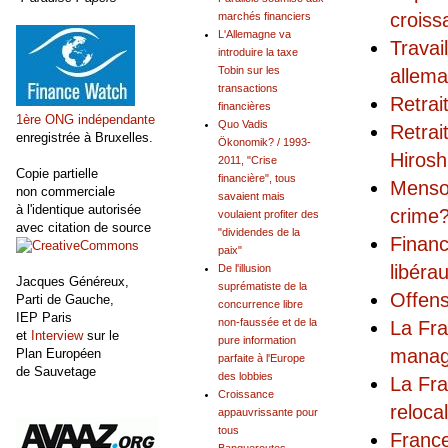
croiss
marchés financiers
L'Allemagne va
Travai
introduire la taxe
Tobin sur les
allem
transactions
Retrai
financières
1ère ONG indépendante
Quo Vadis
Retrai
enregistrée à Bruxelles.
Ökonomik? / 1993-
Hirosh
2011, "Crise
Copie partielle
financière", tous
Menson
non commerciale
savaient mais
à l'identique autorisée
crime
voulaient profiter des
avec citation de source
"dividendes de la
Financ
paix"
libéra
De l'illusion
Jacques Généreux,
suprématiste de la
Offens
Parti de Gauche,
concurrence libre
IEP Paris
non-faussée et de la
La Fra
et
Interview
sur le
pure information
managé
Plan Européen
parfaite à l'Europe
de Sauvetage
des lobbies
La Fra
Croissance
relocal
appauvrissante pour
tous
France