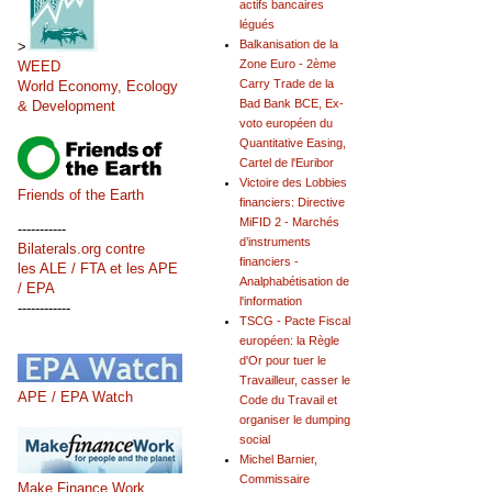
actifs bancaires
légués
Balkanisation de la
>
Zone Euro - 2ème
WEED
Carry Trade de la
World Economy, Ecology
Bad Bank BCE, Ex-
& Development
voto européen du
Quantitative Easing,
Cartel de l'Euribor
Victoire des Lobbies
Friends of the Earth
financiers: Directive
MiFID 2 - Marchés
-----------
d’instruments
Bilaterals.org contre
financiers -
les ALE / FTA et les APE
Analphabétisation de
/ EPA
l'information
------------
TSCG - Pacte Fiscal
européen: la Règle
d'Or pour tuer le
Travailleur, casser le
APE / EPA Watch
Code du Travail et
organiser le dumping
social
Michel Barnier,
Commissaire
Make Finance Work