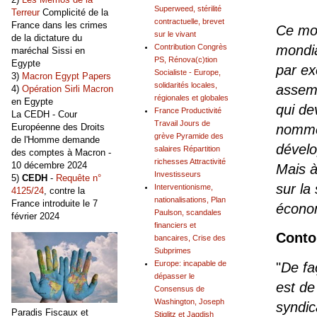
Superweed, stérilité
Terreur
Complicité de la
contractuelle, brevet
France dans les crimes
Ce mod
sur le vivant
de la dictature du
Contribution Congrès
mondia
maréchal Sissi en
PS, Rénova(c)tion
Egypte
par ex
Socialiste - Europe,
3)
Macron Egypt Papers
solidarités locales,
assemb
4)
Opération Sirli Macron
régionales et globales
en Egypte
qui de
France Productivité
La CEDH - Cour
Travail Jours de
Européenne des Droits
nommer
grève Pyramide des
de l'Homme demande
dévelo
salaires Répartition
des comptes à Macron -
richesses Attractivité
10 décembre 2024
Mais à
Investisseurs
5)
CEDH
-
Requête n°
sur la
Interventionisme,
4125/24
, contre la
nationalisations, Plan
France introduite le 7
écono
Paulson, scandales
février 2024
financiers et
Conto
bancaires, Crise des
Subprimes
Europe: incapable de
"
De faç
dépasser le
est de
Consensus de
Washington, Joseph
syndic
Paradis Fiscaux et
Stiglitz et Jagdish