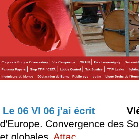
Corporate Europe Observatory
Via Campesina
GRAIN
Food sovereignty
Swissaid
Panama Papers
Stop TTIP / CETA
Lobby Control
Tax Justice
TTIP Leaks
fighti
Ingénieurs du Monde
Déclaration de Berne : Public eye
cetim
Ligue Droits de l'Ho
Le 06 VI 06 j'ai écrit
>>>
VI
d'Europe. Convergence des Solid
et globales.
Attac