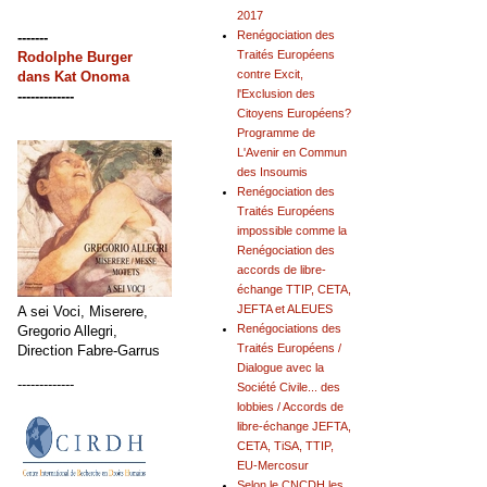
2017
Renégociation des
-------
Traités Européens
Rodolphe Burger
contre Excit,
dans
Kat Onoma
l'Exclusion des
-------------
Citoyens Européens?
Programme de
L'Avenir en Commun
des Insoumis
Renégociation des
Traités Européens
impossible comme la
Renégociation des
accords de libre-
échange TTIP, CETA,
JEFTA et ALEUES
A sei Voci, Miserere,
Renégociations des
Gregorio Allegri,
Traités Européens /
Direction Fabre-Garrus
Dialogue avec la
-------------
Société Civile... des
lobbies / Accords de
libre-échange JEFTA,
CETA, TiSA, TTIP,
EU-Mercosur
Selon le CNCDH les