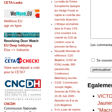
La mafia de l'Union
CETA-Leaks
Européenne épargne
les Hedge Fonds et
rejette le contrôle des
marchés financiers
WeMove.EU
L'Afrique enchaînée
agir en ligne
dans le Franc CFA
s'est soumise à la
volonté du G20 de
Revolving Door Watch
Londres sous la
Les commentair
EU Deep lobbying
pression de Bercy
Elus <> Industrie
Nouvelle Monnaie de
référence: G20
illégitime, G192 de
Se souveni
l'ONU inutile, BRI
Votre euro-député a voté
parasecrète,
pour le CETA?
Conférence
Bilderberg secrète
G192: Commission
Egalemen
Joseph Stiglitz,
Sommet de l'ONU du
VICTO
24-26 Juin 2009 -
Abandon du $ et du
Jaune
CNCDH
G20 illégitimes
Commission Nationale
"Macro
Il n'y a pas de reprise