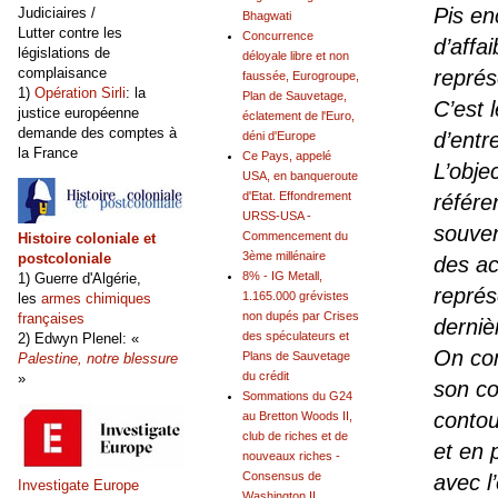
Pis en
Judiciaires /
Bhagwati
Lutter contre les
Concurrence
d’affa
législations de
déloyale libre et non
complaisance
représ
faussée, Eurogroupe,
1)
Opération Sirli
: la
Plan de Sauvetage,
C’est 
justice européenne
éclatement de l'Euro,
demande des comptes à
d’entr
déni d'Europe
la France
Ce Pays, appelé
L’obje
USA, en banqueroute
d'Etat. Effondrement
référe
URSS-USA -
souven
Commencement du
Histoire coloniale et
3ème millénaire
postcoloniale
des ac
8% - IG Metall,
1) Guerre d'Algérie,
représ
1.165.000 grévistes
les
armes chimiques
non dupés par Crises
françaises
derniè
des spéculateurs et
2) Edwyn Plenel: «
On com
Plans de Sauvetage
Palestine, notre blessure
du crédit
»
son co
Sommations du G24
contou
au Bretton Woods II,
club de riches et de
et en 
nouveaux riches -
Consensus de
avec l
Investigate Europe
Washington II