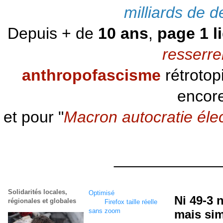
milliards de d
Depuis + de
10 ans
,
page 1 l
resserre
anthropofascisme
rétrotop
encore
et pour "
Macron autocratie éle
____________
Solidarités locales,
Optimisé
écran
1920 x
Ni 49-3 
régionales et globales
1080
Firefox taille réelle
sans zoom
mais sim