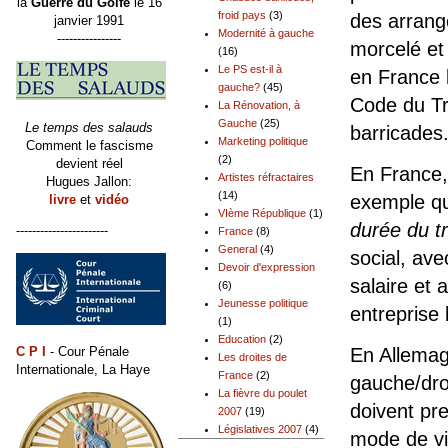
la
Guerre du Golfe
le 16
froid pays
(3)
des arrang
janvier 1991
Modernité à gauche
----------------
morcelé et
(16)
Le PS est-il à
en France l
gauche?
(45)
Code du Tr
La Rénovation, à
Gauche
(25)
Le temps des salauds
barricades
Marketing politique
Comment le fascisme
(2)
devient réel
En France,
Artistes réfractaires
Hugues Jallon:
(14)
exemple 
livre
et
vidéo
VIème République
(1)
durée du tr
-----------------------
France
(8)
General
(4)
social, av
Devoir d'expression
salaire et 
(6)
Jeunesse politique
entreprise
(1)
Education
(2)
C P I
- Cour Pénale
En Allemag
Les droites de
Internationale, La Haye
France
(2)
gauche/droi
La fièvre du poulet
doivent pr
2007
(19)
Législatives 2007
(4)
mode de vi