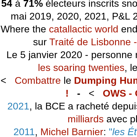
54
à
71%
électeurs inscrits s
mai 2019, 2020, 2021, P&L 2
Where the
catallactic world
ends
sur
Traité de Lisbonne -
Le 5 janvier 2020 - personne 
les soaring twenties
, 
<
Combattre
le
Dumping Hu
!
-
<
OWS - 
2021
, la BCE a racheté depu
milliards
avec p
2011
,
Michel Barnier
:
"
les É