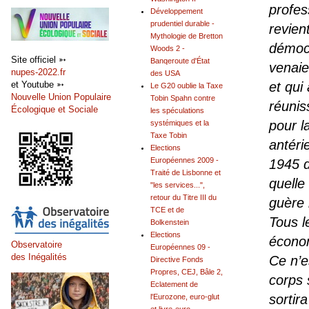
profes
Développement
prudentiel durable -
revien
Mythologie de Bretton
démocr
Woods 2 -
Site officiel ➳
Banqeroute d'État
venaie
nupes-2022.fr
des USA
et qui
et Youtube ➳
Le G20 oublie la Taxe
Nouvelle Union Populaire
Tobin Spahn contre
réunis
Écologique et Sociale
les spéculations
pour l
systémiques et la
Taxe Tobin
antéri
Elections
Européennes 2009 -
1945 d
Traité de Lisbonne et
quelle
"les services...",
retour du Titre III du
guère 
TCE et de
Tous l
Bolkenstein
Elections
économ
Observatoire
Européennes 09 -
des Inégalités
Ce n’e
Directive Fonds
Propres, CEJ, Bâle 2,
corps 
Eclatement de
sortir
l'Eurozone, euro-glut