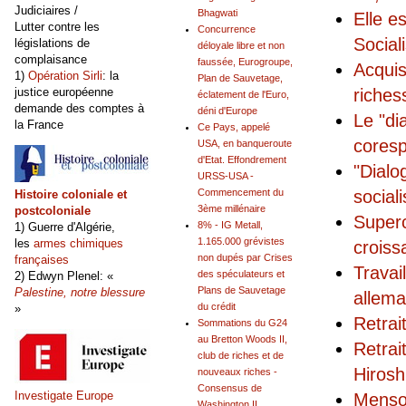
Judiciaires /
Bhagwati
Elle e
Lutter contre les
Concurrence
Social
législations de
déloyale libre et non
complaisance
faussée, Eurogroupe,
Acquis
1)
Opération Sirli
: la
Plan de Sauvetage,
riches
justice européenne
éclatement de l'Euro,
demande des comptes à
déni d'Europe
Le "di
la France
Ce Pays, appelé
coresp
USA, en banqueroute
d'Etat. Effondrement
"Dialo
URSS-USA -
social
Commencement du
Histoire coloniale et
3ème millénaire
postcoloniale
Superc
8% - IG Metall,
1) Guerre d'Algérie,
1.165.000 grévistes
les
armes chimiques
croiss
non dupés par Crises
françaises
Travai
des spéculateurs et
2) Edwyn Plenel: «
Plans de Sauvetage
Palestine, notre blessure
allem
du crédit
»
Retrai
Sommations du G24
au Bretton Woods II,
Retrai
club de riches et de
Hirosh
nouveaux riches -
Consensus de
Investigate Europe
Menson
Washington II