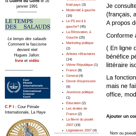
la
Guerre du Golfe
le 16
Je consult
froid pays
(3)
janvier 1991
Modernité à gauche
----------------
(français, 
(16)
Le PS est-il à
A propos 
gauche?
(45)
La Rénovation, à
Conforme 
Gauche
(25)
Le temps des salauds
Marketing politique
Comment le fascisme
( En ligne 
(2)
devient réel
Artistes réfractaires
Hugues Jallon:
bénéfice pé
(14)
livre
et
vidéo
littéraire is
VIème République
(1)
-----------------------
France
(8)
General
(4)
La fonction
Devoir d'expression
mais ne fai
(6)
Jeunesse politique
office, mo
(1)
Education
(2)
C P I
- Cour Pénale
Les droites de
Internationale, La Haye
France
(2)
Ajouter un c
La fièvre du poulet
2007
(19)
Législatives 2007
(4)
Nom ou pseudo