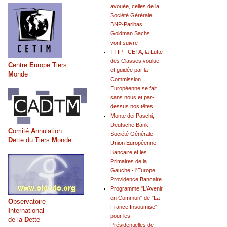
avouée, celles de la
Société Gérérale,
BNP-Paribas,
Goldman Sachs...
vont suivre
TTIP - CETA, la Lutte
des Classes voulue
C
entre
E
urope
T
iers
et guidée par la
M
onde
Commission
Européenne se fait
sans nous et par-
dessus nos têtes
Monte dei Paschi,
Deutsche Bank,
C
omité
A
nnulation
Société Générale,
D
ette du
T
iers
M
onde
Union Européenne
Bancaire et les
Primaires de la
Gauche - l'Europe
Providence Bancaire
Programme "L'Avenir
en Commun" de "La
O
bservatoire
France Insoumise"
I
nternational
pour les
de la
D
ette
Présidentielles de