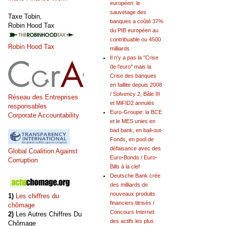
européen: le
sauvetage des
Taxe Tobin,
banques a coûté 37%
Robin Hood Tax
du PIB européen au
contribuable ou 4500
Robin Hood Tax
milliards
Il n’y a pas la "Crise
de l’euro" mais la
Crise des banques
en faillite depuis 2008
/ Solvency 2, Bâle III
Réseau des Entreprises
et MiFID2 annulés
responsables
Euro-Groupe: la BCE
Corporate Accountability
et le MES unies en
bad bank, en bail-out-
Fonds, en pool de
défaisance avec des
Global Coalition Against
Euro-Bonds / Euro-
Corruption
Bills à la clef
Deutsche Bank crée
des milliards de
nouveaux produits
1)
Les chiffres du
financiers titrisés /
chômage
Concours Internet
2)
Les Autres Chiffres Du
des actifs les plus
Chômage