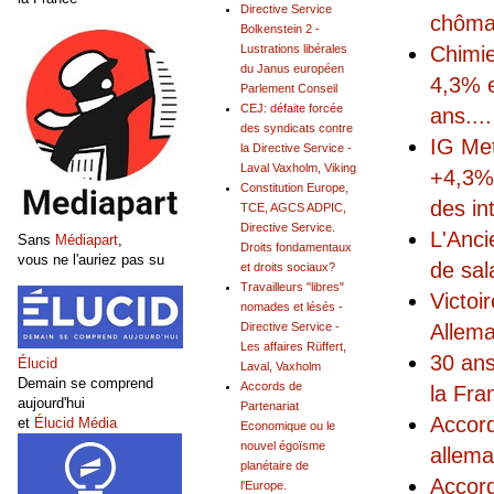
Directive Service
chôm
Bolkenstein 2 -
Chimie
Lustrations libérales
du Janus européen
4,3% e
Parlement Conseil
CEJ: défaite forcée
ans.
...
des syndicats contre
IG Met
la Directive Service -
Laval Vaxholm, Viking
+4,3% 
Constitution Europe,
des in
TCE, AGCS ADPIC,
Directive Service.
L'Anci
Sans
Médiapart
,
Droits fondamentaux
vous ne l'auriez pas su
de sal
et droits sociaux?
Travailleurs "libres"
Victoi
nomades et lésés -
Allem
Directive Service -
Les affaires Rüffert,
30 ans
Élucid
Laval, Vaxholm
Demain se comprend
Accords de
la Fra
aujourd'hui
Partenariat
Accord
et
Élucid Média
Economique ou le
nouvel égoïsme
allema
planétaire de
Accord
l'Europe.