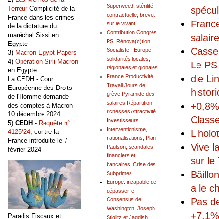
Superweed, stérilité
spécul
Terreur
Complicité de la
contractuelle, brevet
France dans les crimes
France
sur le vivant
de la dictature du
Contribution Congrès
maréchal Sissi en
salair
PS, Rénova(c)tion
Egypte
Casse 
Socialiste - Europe,
3)
Macron Egypt Papers
solidarités locales,
4)
Opération Sirli Macron
Le PS 
régionales et globales
en Egypte
die Li
France Productivité
La CEDH - Cour
Travail Jours de
Européenne des Droits
histor
grève Pyramide des
de l'Homme demande
salaires Répartition
+0,8% 
des comptes à Macron -
richesses Attractivité
10 décembre 2024
Classe
Investisseurs
5)
CEDH
-
Requête n°
Interventionisme,
L'holo
4125/24
, contre la
nationalisations, Plan
France introduite le 7
Vive l
Paulson, scandales
février 2024
financiers et
sur le
bancaires, Crise des
Bâillo
Subprimes
Europe: incapable de
a le c
dépasser le
Pas de
Consensus de
Washington, Joseph
+7,1% 
Paradis Fiscaux et
Stiglitz et Jagdish