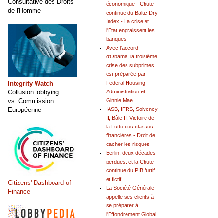
Consultative des Droits
économique - Chute
de l'Homme
continue du Baltic Dry
Index - La crise et
l'Etat engraissent les
banques
Avec l'accord
d'Obama, la troisième
crise des subprimes
est préparée par
Integrity Watch
Federal Housing
Collusion lobbying
Administration et
vs. Commission
Ginnie Mae
Européenne
IASB, IFRS, Solvency
II, Bâle II: Victoire de
la Lutte des classes
financières - Droit de
cacher les risques
Berlin: deux décades
perdues, et la Chute
continue du PIB furtif
et fictif
Citizens' Dashboard of
La Société Générale
Finance
appelle ses clients à
se préparer à
l'Effondrement Global