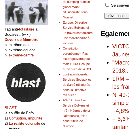
du dumping humain
Se souveni
global avant
l'illusionniste Jean
Monnet
Europe: Directive
Service Bolkenstein -
Tag anti-
totalitaire
à
Egalemen
Le travail est toujours
Bucarest, (wiki)
une marchandise à
Devoir de Mémoire
éliminer
ni extrême-droite,
VICTO
Constitution
ni extrême-gauche,
Jaune
européenne - Pas
ni
extrême-centre
d'eurogouvernance
"Macro
mais l'Euro-Groupe
2018
..
au service de la BCE
Lustration libérale:
LRM =
Services Sociaux et
de Santé réintégrés
les fr
dans la Directive
Ni 49-
"Service"
AGCS, Directive
simple
Service Bolkenstein
BLAST
,
+4,8% 
n°2 - Nécrose de la
le souffle de l'info
Démocratie, mise
+ 5,6%
1)
Corruption, impunité
sous tutelle de
2)
La réalité coloniale
de
tarifa
l'Europe
la France