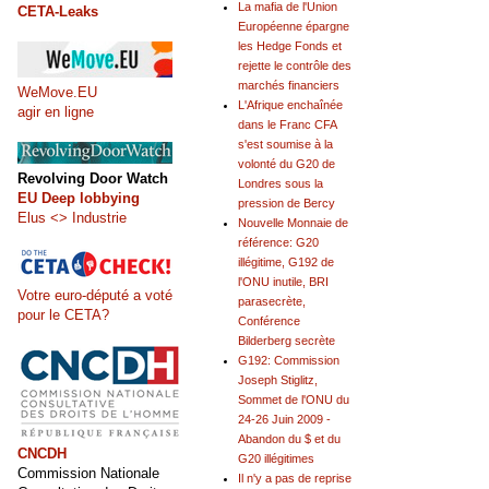
La mafia de l'Union
CETA-Leaks
Européenne épargne
les Hedge Fonds et
rejette le contrôle des
marchés financiers
WeMove.EU
L'Afrique enchaînée
agir en ligne
dans le Franc CFA
s'est soumise à la
volonté du G20 de
Revolving Door Watch
Londres sous la
EU Deep lobbying
pression de Bercy
Elus <> Industrie
Nouvelle Monnaie de
référence: G20
illégitime, G192 de
l'ONU inutile, BRI
Votre euro-député a voté
parasecrète,
pour le CETA?
Conférence
Bilderberg secrète
G192: Commission
Joseph Stiglitz,
Sommet de l'ONU du
24-26 Juin 2009 -
Abandon du $ et du
CNCDH
G20 illégitimes
Commission Nationale
Il n'y a pas de reprise