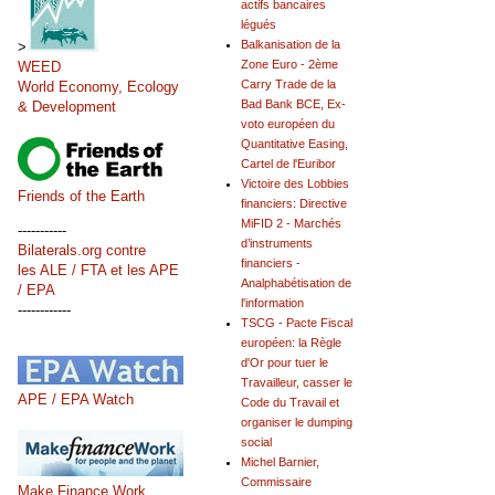
actifs bancaires
légués
Balkanisation de la
>
Zone Euro - 2ème
WEED
Carry Trade de la
World Economy, Ecology
Bad Bank BCE, Ex-
& Development
voto européen du
Quantitative Easing,
Cartel de l'Euribor
Victoire des Lobbies
Friends of the Earth
financiers: Directive
MiFID 2 - Marchés
-----------
d’instruments
Bilaterals.org contre
financiers -
les ALE / FTA et les APE
Analphabétisation de
/ EPA
l'information
------------
TSCG - Pacte Fiscal
européen: la Règle
d'Or pour tuer le
Travailleur, casser le
APE / EPA Watch
Code du Travail et
organiser le dumping
social
Michel Barnier,
Commissaire
Make Finance Work