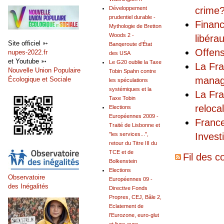
crime
Développement
prudentiel durable -
Financ
Mythologie de Bretton
Woods 2 -
libéra
Site officiel ➳
Banqeroute d'État
Offens
nupes-2022.fr
des USA
et Youtube ➳
Le G20 oublie la Taxe
La Fra
Nouvelle Union Populaire
Tobin Spahn contre
managé
Écologique et Sociale
les spéculations
systémiques et la
La Fra
Taxe Tobin
relocal
Elections
Européennes 2009 -
France
Traité de Lisbonne et
Invest
"les services...",
retour du Titre III du
TCE et de
Fil des c
Bolkenstein
Elections
Observatoire
Européennes 09 -
des Inégalités
Directive Fonds
Propres, CEJ, Bâle 2,
Eclatement de
l'Eurozone, euro-glut