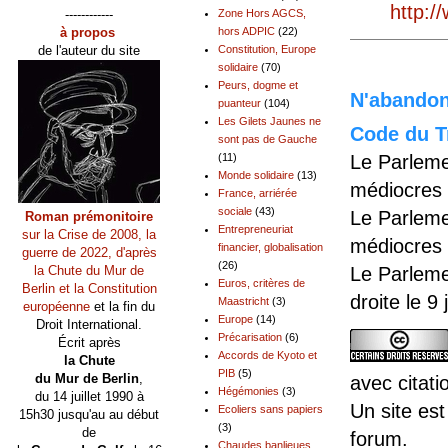
http:/
------------
Zone Hors AGCS,
à propos
hors ADPIC
(22)
de l'auteur du site
Constitution, Europe
solidaire
(70)
Peurs, dogme et
N'abandonn
puanteur
(104)
Les Gilets Jaunes ne
Code du Tr
sont pas de Gauche
Le Parleme
(11)
Monde solidaire
(13)
médiocres 
France, arriérée
sociale
(43)
Le Parleme
Roman prémonitoire
Entrepreneuriat
sur la Crise de 2008, la
médiocres 
financier, globalisation
guerre de 2022, d'après
(26)
Le Parleme
la Chute du Mur de
Euros, critères de
Berlin et la Constitution
droite le 9
Maastricht
(3)
européenne
et la fin du
Europe
(14)
Droit International.
Précarisation
(6)
Écrit après
Accords de Kyoto et
la Chute
PIB
(5)
du Mur de Berlin
,
avec citati
Hégémonies
(3)
du 14 juillet 1990 à
Un site est
Ecoliers sans papiers
15h30 jusqu'au au début
(3)
de
forum.
Chaudes banlieues,