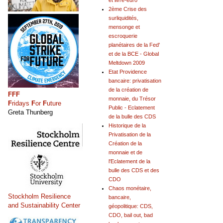
et livre-euro
2ème Crise des
surliquidités,
mensonge et
escroquerie
planétaires de la Fed'
et de la BCE - Global
Meltdown 2009
Etat Providence
bancaire: privatisation
de la création de
FFF
monnaie, du Trésor
F
ridays
F
or
F
uture
Public - Eclatement
Greta Thunberg
de la bulle des CDS
Historique de la
Privatisation de la
Création de la
monnaie et de
l'Eclatement de la
bulle des CDS et des
CDO
Chaos monétaire,
Stockholm Resilience
bancaire,
and Sustainability Center
géopolitique: CDS,
CDO, bail out, bad