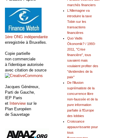
marchés financiers
L'Allemagne va
introduire la taxe
Tobin sur les
transactions
financières
1ère ONG indépendante
Quo Vadis
enregistrée à Bruxelles.
Ökonomik? / 1993-
2011, "Crise
Copie partielle
financière", tous
non commerciale
savaient mais
à l'identique autorisée
voulaient profiter des
avec citation de source
"dividendes de la
paix"
De l'illusion
Jacques Généreux,
suprématiste de la
Parti de Gauche,
concurrence libre
IEP Paris
non-faussée et de la
et
Interview
sur le
pure information
Plan Européen
parfaite à l'Europe
de Sauvetage
des lobbies
Croissance
appauvrissante pour
tous