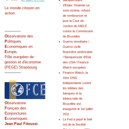
Banqueroutes
d'Etats: l'Islande se
Le monde citoyen en
sent victime, refuse
action
de rembourser et
joue la Cour de
Justice de l'AELE
--------------
contre la Commission
O
bservatoire des
de Bruxelles
P
olitiques
Guerre monétaire /
E
conomiques en
Guerre civile
E
urope
.
financière américaine
Pôle européen de
/ Banqueroute d'Etat
gestion et d'économie
des USA / Finance
(PEGE) Strasbourg
Watch européen
--------------
Finance Watch, la
1ère ONG
indépendante contre
les lobbies des
banques et la
lobbocratie de
O
bservatoire
Bruxelles est
F
rançais des
inaugurée le 1er juillet
C
onjonctures
2011
E
conomiques.
La Fed a payé le bail-
Jean Paul Fitoussi
out de la Société