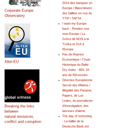
2014 des banques en
Europe / Blanchiment
Corporate Europe
des faillites en vue du
Observatory
TTIP / TAFTA
I want my Europe
back - Rendez-moi
mon Europe / La
Grèce dit NON à la
Troïka et OUI à
l'Europe
Pas de Reprise
Economique / Chute
Alter-EU
Historique du Baltic
Dry Index - BDI, 10
ans de Récession
Directive Européenne
Secret des Affaires /
Illégalité des Panama
Papers, de Lux
Leaks, du journalisme
Breaking the links
d'investigation, des
between
lanceurs d'alerte
natural resources,
The day of reckoning
conflict and corruption
- La faillite de la
Deutsche Bank est