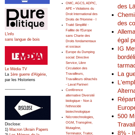
OMC, AGCS, ADPIC,
des L
APE = Violations du
Chemin
Droit International des
Droits de l'Homme - I
des co
Traité Simplifié -
Allema
Faillite de l'Europe
L'info
sans Charte des
égal p
sans langue de bois
Droits fondamentaux
et sociaux
IG Met
Europe du Dumping
bordél
social: Directive
Service, Libre
tarma
Circulation des
Le Média TV
La gue
Travailleurs,
La
1ère guerre d'Algérie
,
Travailleurs détachés
par les Historiens
L'empl
- Laval Partneri
-----------------
Altern
Conférence
alternative Diversité
Répart
biologique - Non à
Europ
l'ethnocide
biotechnologique
500 Mi
Nécrotechnologies,
OGM, Transgène,
Travai
Disclose:
Mutagène,
1)
Macron Ukrain Papers
8% - I
Terminator, Traitor,
2)
Les Mémos de la