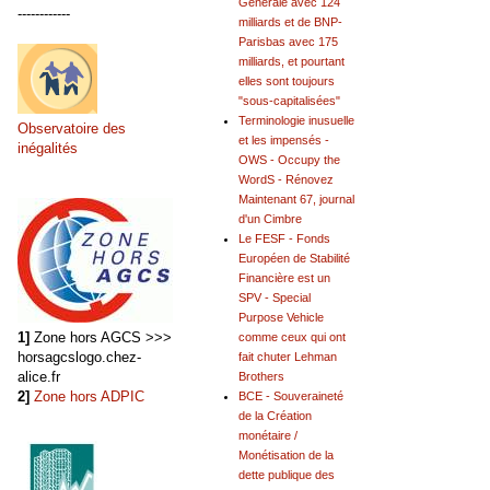
Générale avec 124
------------
milliards et de BNP-
Parisbas avec 175
milliards, et pourtant
elles sont toujours
"sous-capitalisées"
Terminologie inusuelle
Observatoire des
et les impensés -
inégalités
OWS - Occupy the
WordS - Rénovez
Maintenant 67, journal
d'un Cimbre
Le FESF - Fonds
Européen de Stabilité
Financière est un
SPV - Special
Purpose Vehicle
1]
Zone hors AGCS >>>
comme ceux qui ont
horsagcslogo.chez-
fait chuter Lehman
alice.fr
Brothers
2]
Zone hors ADPIC
BCE - Souveraineté
de la Création
monétaire /
Monétisation de la
dette publique des