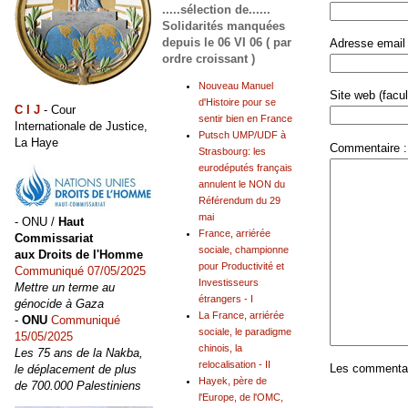
.....sélection de......
Solidarités manquées
depuis le 06 VI 06 ( par
Adresse email 
ordre croissant )
Nouveau Manuel
Site web (facult
d'Histoire pour se
C I J
- Cour
sentir bien en France
Internationale de Justice,
Putsch UMP/UDF à
La Haye
Commentaire :
Strasbourg: les
eurodéputés français
annulent le NON du
Référendum du 29
mai
- ONU /
Haut
France, arriérée
Commissariat
sociale, championne
aux Droits de l'Homme
pour Productivité et
Communiqué 07/05/2025
Investisseurs
Mettre un terme au
étrangers - I
génocide à Gaza
La France, arriérée
-
ONU
Communiqué
sociale, le paradigme
15/05/2025
chinois, la
Les 75 ans de la Nakba,
relocalisation - II
Les commentair
le déplacement de plus
Hayek, père de
de 700.000 Palestiniens
l'Europe, de l'OMC,