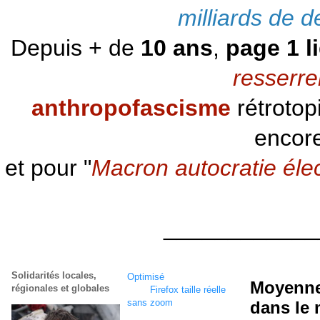
milliards de d
Depuis + de
10 ans
,
page 1 l
resserre
anthropofascisme
rétrotop
encore
et pour "
Macron autocratie éle
____________
Solidarités locales,
Optimisé
écran
1920 x
Moyenne 
régionales et globales
1080
Firefox taille réelle
sans zoom
dans le