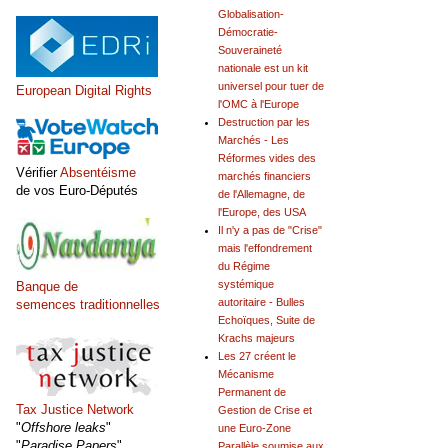
Globalisation-
Démocratie-
Souveraineté
nationale est un kit
universel pour tuer de
European Digital Rights
l'OMC à l'Europe
Destruction par les
Marchés - Les
Réformes vides des
Vérifier
Absentéisme
marchés financiers
de vos Euro-Députés
de l'Allemagne, de
l'Europe, des USA
Il n'y a pas de "Crise"
mais l'effondrement
du Régime
systémique
Banque de
autoritaire - Bulles
semences traditionnelles
Echoïques, Suite de
Krachs majeurs
Les 27 créent le
Mécanisme
Permanent de
Tax Justice Network
Gestion de Crise et
"
Offshore leaks
"
une Euro-Zone
"
Paradise Papers
"
Parallèle soumise aux