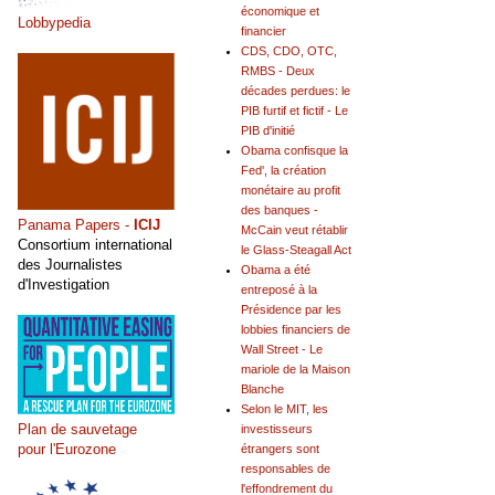
économique et
Lobbypedia
financier
CDS, CDO, OTC,
RMBS - Deux
décades perdues: le
PIB furtif et fictif - Le
PIB d'initié
Obama confisque la
Fed', la création
monétaire au profit
des banques -
Panama Papers -
ICIJ
McCain veut rétablir
Consortium international
le Glass-Steagall Act
des Journalistes
Obama a été
d'Investigation
entreposé à la
Présidence par les
lobbies financiers de
Wall Street - Le
mariole de la Maison
Blanche
Selon le MIT, les
Plan de sauvetage
investisseurs
pour l'Eurozone
étrangers sont
responsables de
l'effondrement du