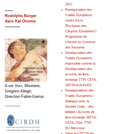
2017
Renégociation des
-------
Traités Européens
Rodolphe Burger
contre Excit,
dans
Kat Onoma
l'Exclusion des
-------------
Citoyens Européens?
Programme de
L'Avenir en Commun
des Insoumis
Renégociation des
Traités Européens
impossible comme la
Renégociation des
accords de libre-
échange TTIP, CETA,
JEFTA et ALEUES
A sei Voci, Miserere,
Renégociations des
Gregorio Allegri,
Traités Européens /
Direction Fabre-Garrus
Dialogue avec la
-------------
Société Civile... des
lobbies / Accords de
libre-échange JEFTA,
CETA, TiSA, TTIP,
EU-Mercosur
Selon le CNCDH les