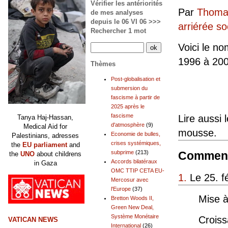
Vérifier les antériorités
Par
Thomas
de mes analyses
depuis le 06 VI 06 >>>
arriérée so
Rechercher 1 mot
Voici le n
1996 à 200
Thèmes
Post-globalisation et
submersion du
fascisme à partir de
2025 après le
fascisme
Lire aussi 
Tanya Haj-Hassan,
d'atmosphère
(9)
Medical Aid for
mousse.
Economie de bulles,
Palestinians, adresses
crises systémiques,
the
EU parliament
and
Comment
subprime
(213)
the
UNO
about childrens
Accords bilatéraux
in Gaza
OMC TTIP CETA EU-
1.
Le 25. f
Mercosur avec
l'Europe
(37)
Mise à
Bretton Woods II,
Green New Deal,
Système Monétaire
Croiss
VATICAN NEWS
International
(26)