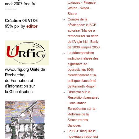
toxiques - Finance
acdc2007.free.fr/
Watch - Weed -
---------
Share
Comble de la
Création 06 VI 06
défaisance: la BCE
95% pix by
editor
autorise l'Irlande à
-------------
rembourser sa dette
de l'Anglo Irish Bank
de 2038 jusqu'à 2053
La décomposition
institutionnalisée des
signifiants se
www.urfig.org
U
nité de
poursuit: les 90%
R
echerche,
d'endettement et la
de
F
ormation et
politique d'austérité
d'
I
nformation sur
de Kenneth Rogoff
la
G
lobalisation
Directive sur la
Résolution bancaire /
Consultation
Européenne sur la
Réforme de la
Structure des
Banques
La BCE maquille le
nouveau stress-test