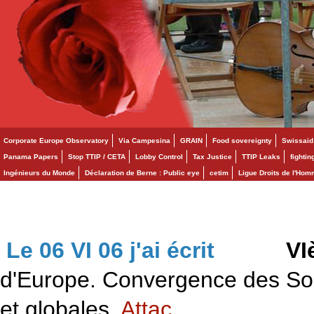
Corporate Europe Observatory
Via Campesina
GRAIN
Food sovereignty
Swissaid
Panama Papers
Stop TTIP / CETA
Lobby Control
Tax Justice
TTIP Leaks
fighti
Ingénieurs du Monde
Déclaration de Berne : Public eye
cetim
Ligue Droits de l'Ho
Le 06 VI 06 j'ai écrit
>>>
VI
d'Europe. Convergence des Solid
et globales.
Attac