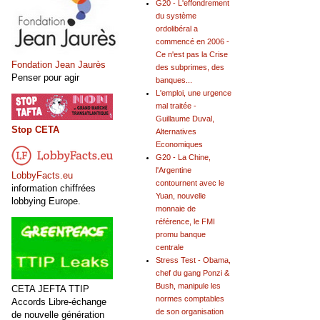
G20 - L'effondrement
du système
ordolibéral a
commencé en 2006 -
Ce n'est pas la Crise
Fondation Jean Jaurès
des subprimes, des
Penser pour agir
banques...
L'emploi, une urgence
mal traitée -
Guillaume Duval,
Stop CETA
Alternatives
Economiques
G20 - La Chine,
l'Argentine
LobbyFacts.eu
contournent avec le
information chiffrées
Yuan, nouvelle
lobbying Europe.
monnaie de
référence, le FMI
promu banque
centrale
Stress Test - Obama,
chef du gang Ponzi &
Bush, manipule les
CETA JEFTA TTIP
normes comptables
Accords Libre-échange
de son organisation
de nouvelle génération