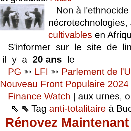
Non à l'ethnocide 
nécrotechnologies,
cultivables
en Afriq
S'informer sur le site de li
il y a
20 ans
le
06 VI 06
PG
➳
LFI
➳
Parlement de l'U
Nouveau Front Populaire 2024
Finance Watch
| aux urnes, on
⇖ ⇖
Tag
anti-totalitaire
à Buca
Rénovez Maintenant 