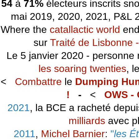
54
à
71%
électeurs inscrits s
mai 2019, 2020, 2021, P&L 2
Where the
catallactic world
ends
sur
Traité de Lisbonne -
Le 5 janvier 2020 - personne 
les soaring twenties
, 
<
Combattre
le
Dumping Hu
!
-
<
OWS - 
2021
, la BCE a racheté depu
milliards
avec p
2011
,
Michel Barnier
:
"
les É