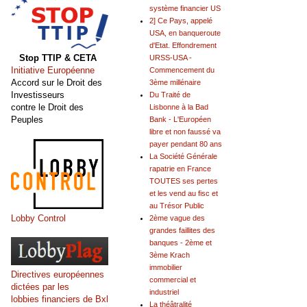
système financier US
2] Ce Pays, appelé
USA, en banqueroute
d'Etat. Effondrement
Stop TTIP & CETA
URSS-USA -
Initiative Européenne
Commencement du
Accord sur le Droit des
3ème millénaire
Investisseurs
Du Traité de
contre le Droit des
Lisbonne à la Bad
Peuples
Bank - L'Européen
libre et non faussé va
payer pendant 80 ans
La Société Générale
rapatrie en France
TOUTES ses pertes
et les vend au fisc et
au Trésor Public
Lobby Control
2ème vague des
grandes faillites des
banques - 2ème et
3ème Krach
immobilier
Directives européennes
commercial et
dictées par les
industriel
lobbies financiers de Bxl
La théâtralité