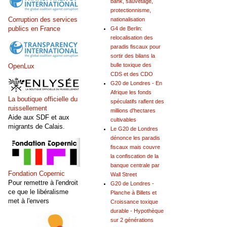
bank, sauvetage,
protectionnisme,
Corruption des services
nationalisation
publics en France
G4 de Berlin:
relocalisation des
paradis fiscaux pour
sortir des bilans la
bulle toxique des
OpenLux
CDS et des CDO
G20 de Londres - En
Afrique les fonds
La boutique officielle du
spéculatifs raflent des
ruissellement
millions d'hectares
Aide aux SDF et aux
cultivables
migrants de Calais.
Le G20 de Londres
dénonce les paradis
fiscaux mais couvre
la confiscation de la
banque centrale par
Fondation Copernic
Wall Street
Pour remettre à l'endroit
G20 de Londres -
ce que le libéralisme
Planche à Billets et
met à l'envers
Croissance toxique
durable - Hypothèque
sur 2 générations