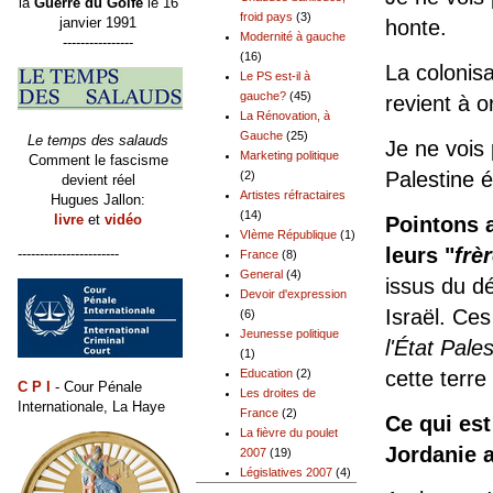
la
Guerre du Golfe
le 16
froid pays
(3)
janvier 1991
honte.
Modernité à gauche
----------------
(16)
La colonisa
Le PS est-il à
gauche?
(45)
revient à o
La Rénovation, à
Gauche
(25)
Le temps des salauds
Je ne vois
Marketing politique
Comment le fascisme
Palestine 
(2)
devient réel
Artistes réfractaires
Hugues Jallon:
(14)
livre
et
vidéo
Pointons a
VIème République
(1)
leurs "
frè
-----------------------
France
(8)
General
(4)
issus du d
Devoir d'expression
Israël. Ces
(6)
Jeunesse politique
l'État Pales
(1)
cette terre 
Education
(2)
C P I
- Cour Pénale
Les droites de
Internationale, La Haye
France
(2)
Ce qui est
La fièvre du poulet
Jordanie a
2007
(19)
Législatives 2007
(4)