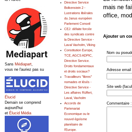
Directive Service
mais ne fai
Bolkenstein 2 -
Lustrations libérales
office, mo
du Janus européen
Parlement Conseil
CEJ: défaite forcée
des syndicats contre
Ajouter un c
la Directive Service -
Laval Vaxholm, Viking
Constitution Europe,
Nom ou pseudo
TCE, AGCS ADPIC,
Directive Service.
Sans
Médiapart
,
Droits fondamentaux
vous ne l'auriez pas su
Adresse email 
et droits sociaux?
Travailleurs "libres"
nomades et lésés -
Site web (facult
Directive Service -
Les affaires Rüffert,
Élucid
Laval, Vaxholm
Demain se comprend
Commentaire :
Accords de
aujourd'hui
Partenariat
et
Élucid Média
Economique ou le
nouvel égoïsme
planétaire de
l'Europe.