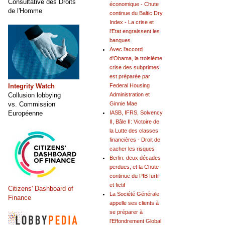
Consultative des Droits
économique - Chute
de l'Homme
continue du Baltic Dry
Index - La crise et
l'Etat engraissent les
banques
Avec l'accord
d'Obama, la troisième
crise des subprimes
est préparée par
Integrity Watch
Federal Housing
Collusion lobbying
Administration et
vs. Commission
Ginnie Mae
Européenne
IASB, IFRS, Solvency
II, Bâle II: Victoire de
la Lutte des classes
financières - Droit de
cacher les risques
Berlin: deux décades
perdues, et la Chute
continue du PIB furtif
et fictif
Citizens' Dashboard of
La Société Générale
Finance
appelle ses clients à
se préparer à
l'Effondrement Global