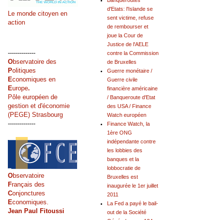
Banqueroutes
d'Etats: l'Islande se
Le monde citoyen en
sent victime, refuse
action
de rembourser et
joue la Cour de
Justice de l'AELE
--------------
contre la Commission
O
bservatoire des
de Bruxelles
P
olitiques
Guerre monétaire /
E
conomiques en
Guerre civile
E
urope
.
financière américaine
Pôle européen de
/ Banqueroute d'Etat
gestion et d'économie
des USA / Finance
(PEGE) Strasbourg
Watch européen
--------------
Finance Watch, la
1ère ONG
indépendante contre
les lobbies des
banques et la
lobbocratie de
O
bservatoire
Bruxelles est
F
rançais des
inaugurée le 1er juillet
C
onjonctures
2011
E
conomiques.
La Fed a payé le bail-
Jean Paul Fitoussi
out de la Société