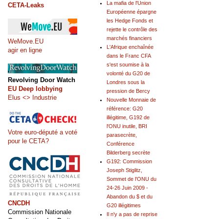
La mafia de l'Union
CETA-Leaks
Européenne épargne
les Hedge Fonds et
rejette le contrôle des
marchés financiers
WeMove.EU
L'Afrique enchaînée
agir en ligne
dans le Franc CFA
s'est soumise à la
volonté du G20 de
Revolving Door Watch
Londres sous la
EU Deep lobbying
pression de Bercy
Elus <> Industrie
Nouvelle Monnaie de
référence: G20
illégitime, G192 de
l'ONU inutile, BRI
Votre euro-député a voté
parasecrète,
pour le CETA?
Conférence
Bilderberg secrète
G192: Commission
Joseph Stiglitz,
Sommet de l'ONU du
24-26 Juin 2009 -
Abandon du $ et du
CNCDH
G20 illégitimes
Commission Nationale
Il n'y a pas de reprise