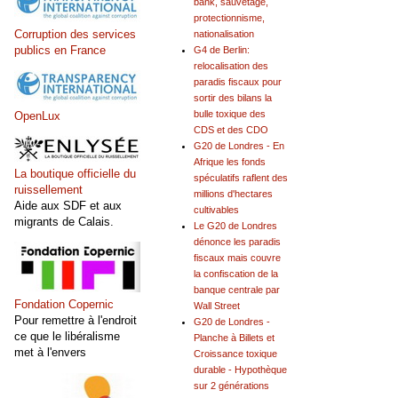
bank, sauvetage,
protectionnisme,
Corruption des services
nationalisation
publics en France
G4 de Berlin:
relocalisation des
paradis fiscaux pour
sortir des bilans la
bulle toxique des
OpenLux
CDS et des CDO
G20 de Londres - En
Afrique les fonds
La boutique officielle du
spéculatifs raflent des
ruissellement
millions d'hectares
Aide aux SDF et aux
cultivables
migrants de Calais.
Le G20 de Londres
dénonce les paradis
fiscaux mais couvre
la confiscation de la
banque centrale par
Fondation Copernic
Wall Street
Pour remettre à l'endroit
G20 de Londres -
ce que le libéralisme
Planche à Billets et
met à l'envers
Croissance toxique
durable - Hypothèque
sur 2 générations