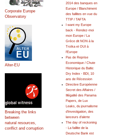
2014 des banques en
Europe / Blanchiment
Corporate Europe
des faillites en vue du
Observatory
TTIP / TAFTA
I want my Europe
back - Rendez-moi
mon Europe / La
Grèce dit NON à la
Troïka et OUI à
l'Europe
Pas de Reprise
Economique / Chute
Alter-EU
Historique du Baltic
Dry Index - BDI, 10
ans de Récession
Directive Européenne
Secret des Affaires /
Illégalité des Panama
Papers, de Lux
Leaks, du journalisme
Breaking the links
d'investigation, des
between
lanceurs d'alerte
natural resources,
The day of reckoning
conflict and corruption
- La faillite de la
Deutsche Bank est