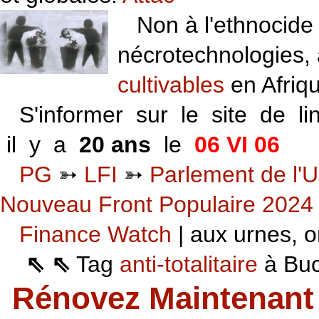
Non à l'ethnocide 
nécrotechnologies,
cultivables
en Afriq
S'informer sur le site de li
il y a
20 ans
le
06 VI 06
PG
➳
LFI
➳
Parlement de l'U
Nouveau Front Populaire 2024
Finance Watch
| aux urnes, on
⇖ ⇖
Tag
anti-totalitaire
à Buca
Rénovez Maintenant 