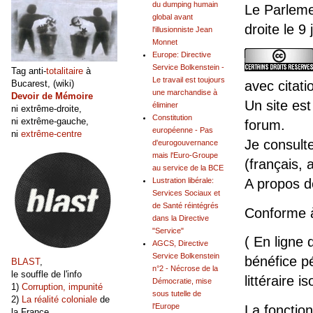
du dumping humain
Le Parleme
global avant
droite le 9
l'illusionniste Jean
Monnet
Europe: Directive
Service Bolkenstein -
Tag anti-
totalitaire
à
Le travail est toujours
avec citati
Bucarest, (wiki)
une marchandise à
Devoir de Mémoire
Un site est
éliminer
ni extrême-droite,
Constitution
ni extrême-gauche,
forum.
européenne - Pas
ni
extrême-centre
Je consult
d'eurogouvernance
mais l'Euro-Groupe
(français, 
au service de la BCE
Lustration libérale:
A propos 
Services Sociaux et
de Santé réintégrés
Conforme 
dans la Directive
"Service"
( En ligne 
AGCS, Directive
Service Bolkenstein
bénéfice pé
BLAST
,
n°2 - Nécrose de la
le souffle de l'info
littéraire is
Démocratie, mise
1)
Corruption, impunité
sous tutelle de
2)
La réalité coloniale
de
l'Europe
La fonction
la France