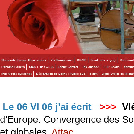
Corporate Europe Observatory
Via Campesina
GRAIN
Food sovereignty
Swissaid
Panama Papers
Stop TTIP / CETA
Lobby Control
Tax Justice
TTIP Leaks
fighti
Ingénieurs du Monde
Déclaration de Berne : Public eye
cetim
Ligue Droits de l'Ho
Le 06 VI 06 j'ai écrit
>>>
VI
d'Europe. Convergence des Solid
et globales.
Attac