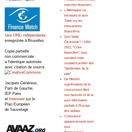
marchés financiers
L'Allemagne va
introduire la taxe
Tobin sur les
transactions
financières
1ère ONG indépendante
Quo Vadis
enregistrée à Bruxelles.
Ökonomik? / 1993-
2011, "Crise
Copie partielle
financière", tous
non commerciale
savaient mais
à l'identique autorisée
voulaient profiter des
avec citation de source
"dividendes de la
paix"
De l'illusion
Jacques Généreux,
suprématiste de la
Parti de Gauche,
concurrence libre
IEP Paris
non-faussée et de la
et
Interview
sur le
pure information
Plan Européen
parfaite à l'Europe
de Sauvetage
des lobbies
Croissance
appauvrissante pour
tous