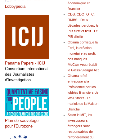
économique et
Lobbypedia
financier
CDS, CDO, OTC,
RMBS - Deux
décades perdues: le
PIB furtif et fictif - Le
PIB d'initié
Obama confisque la
Fed', la création
monétaire au profit
des banques -
Panama Papers -
ICIJ
McCain veut rétablir
Consortium international
le Glass-Steagall Act
des Journalistes
Obama a été
d'Investigation
entreposé à la
Présidence par les
lobbies financiers de
Wall Street - Le
mariole de la Maison
Blanche
Selon le MIT, les
Plan de sauvetage
investisseurs
pour l'Eurozone
étrangers sont
responsables de
l'effondrement du