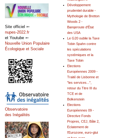
Développement
prudentiel durable -
Mythologie de Bretton
Woods 2 -
Site officiel ➳
Banqeroute d'État
nupes-2022.fr
des USA
et Youtube ➳
Le G20 oublie la Taxe
Nouvelle Union Populaire
Tobin Spahn contre
Écologique et Sociale
les spéculations
systémiques et la
Taxe Tobin
Elections
Européennes 2009 -
Traité de Lisbonne et
"les services...",
retour du Titre III du
TCE et de
Bolkenstein
Elections
Observatoire
Européennes 09 -
des Inégalités
Directive Fonds
Propres, CEJ, Bâle 2,
Eclatement de
l'Eurozone, euro-glut