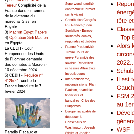
Répons
Superweed, stérilité
Terreur
Complicité de la
contractuelle, brevet
France dans les crimes
énergé
sur le vivant
de la dictature du
tête e
Contribution Congrès
maréchal Sissi en
PS, Rénova(c)tion
Egypte
Classe
Socialiste - Europe,
3)
Macron Egypt Papers
- Top 
solidarités locales,
4)
Opération Sirli Macron
régionales et globales
en Egypte
Alors 
France Productivité
La CEDH - Cour
Travail Jours de
circon
Européenne des Droits
grève Pyramide des
de l'Homme demande
2022
..
salaires Répartition
des comptes à Macron -
richesses Attractivité
Schube
10 décembre 2024
Investisseurs
5)
CEDH
-
Requête n°
Il est
Interventionisme,
4125/24
, contre la
nationalisations, Plan
France introduite le 7
Gauch
Paulson, scandales
février 2024
FSM 20
financiers et
bancaires, Crise des
au 1er
Subprimes
Dévelo
Europe: incapable de
dépasser le
généra
Consensus de
Washington, Joseph
WSF - 
Paradis Fiscaux et
Stiglitz et Jagdish