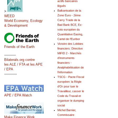
actifs bancaires
légués
Balkanisation de la
>
Zone Euro - 2ème
WEED
Carry Trade de la
World Economy, Ecology
Bad Bank BCE, Ex-
& Development
voto européen du
Quantitative Easing,
Cartel de l'Euribor
Victoire des Lobbies
Friends of the Earth
financiers: Directive
MiFID 2 - Marchés
-----------
d’instruments
Bilaterals.org contre
financiers -
les ALE / FTA et les APE
Analphabétisation de
/ EPA
l'information
------------
TSCG - Pacte Fiscal
européen: la Règle
d'Or pour tuer le
Travailleur, casser le
APE / EPA Watch
Code du Travail et
organiser le dumping
social
Michel Barnier,
Commissaire
Make Finance Work