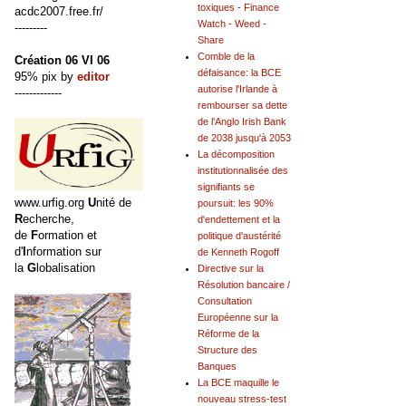
toxiques - Finance
acdc2007.free.fr/
Watch - Weed -
---------
Share
Comble de la
Création 06 VI 06
défaisance: la BCE
95% pix by
editor
autorise l'Irlande à
-------------
rembourser sa dette
de l'Anglo Irish Bank
de 2038 jusqu'à 2053
La décomposition
institutionnalisée des
signifiants se
www.urfig.org
U
nité de
poursuit: les 90%
R
echerche,
d'endettement et la
de
F
ormation et
politique d'austérité
d'
I
nformation sur
de Kenneth Rogoff
la
G
lobalisation
Directive sur la
Résolution bancaire /
Consultation
Européenne sur la
Réforme de la
Structure des
Banques
La BCE maquille le
nouveau stress-test