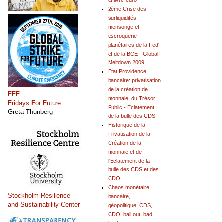
et livre-euro
2ème Crise des
surliquidités,
mensonge et
escroquerie
planétaires de la Fed'
et de la BCE - Global
Meltdown 2009
Etat Providence
bancaire: privatisation
de la création de
FFF
monnaie, du Trésor
F
ridays
F
or
F
uture
Public - Eclatement
Greta Thunberg
de la bulle des CDS
Historique de la
Privatisation de la
Création de la
monnaie et de
l'Eclatement de la
bulle des CDS et des
CDO
Chaos monétaire,
Stockholm Resilience
bancaire,
and Sustainability Center
géopolitique: CDS,
CDO, bail out, bad