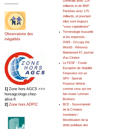
Générale avec 124
------------
milliards et de BNP-
Parisbas avec 175
milliards, et pourtant
elles sont toujours
"sous-capitalisées"
Terminologie inusuelle
Observatoire des
et les impensés -
inégalités
OWS - Occupy the
WordS - Rénovez
Maintenant 67, journal
d'un Cimbre
Le FESF - Fonds
Européen de Stabilité
Financière est un
SPV - Special
Purpose Vehicle
1]
Zone hors AGCS >>>
comme ceux qui ont
horsagcslogo.chez-
fait chuter Lehman
alice.fr
Brothers
2]
Zone hors ADPIC
BCE - Souveraineté
de la Création
monétaire /
Monétisation de la
dette publique des