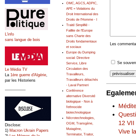
OMC, AGCS, ADPIC,
APE = Violations du
Droit International des
Droits de l'Homme - I
Traité Simplifié -
Faillite de l'Europe
L'info
sans Charte des
sans langue de bois
Droits fondamentaux
Les commentair
et sociaux
Europe du Dumping
social: Directive
Se souveni
Service, Libre
Circulation des
Le Média TV
Travailleurs,
La
1ère guerre d'Algérie
,
Travailleurs détachés
par les Historiens
- Laval Partneri
-----------------
Conférence
Egalemen
alternative Diversité
biologique - Non à
Médite
l'ethnocide
biotechnologique
Questi
Nécrotechnologies,
12 VII
OGM, Transgène,
Disclose:
Mutagène,
Vive l
1)
Macron Ukrain Papers
Terminator, Traitor,
2)
Les Mémos de la