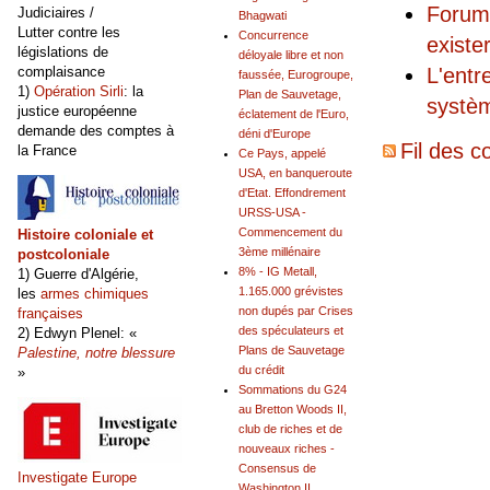
Forum 
Judiciaires /
Bhagwati
Lutter contre les
Concurrence
exister
législations de
déloyale libre et non
L'entr
complaisance
faussée, Eurogroupe,
1)
Opération Sirli
: la
Plan de Sauvetage,
systèm
justice européenne
éclatement de l'Euro,
demande des comptes à
déni d'Europe
Fil des c
la France
Ce Pays, appelé
USA, en banqueroute
d'Etat. Effondrement
URSS-USA -
Commencement du
Histoire coloniale et
3ème millénaire
postcoloniale
8% - IG Metall,
1) Guerre d'Algérie,
1.165.000 grévistes
les
armes chimiques
non dupés par Crises
françaises
des spéculateurs et
2) Edwyn Plenel: «
Plans de Sauvetage
Palestine, notre blessure
du crédit
»
Sommations du G24
au Bretton Woods II,
club de riches et de
nouveaux riches -
Consensus de
Investigate Europe
Washington II