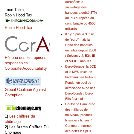
européen: le
sauvetage des
Taxe Tobin,
banques a coûté 37%
Robin Hood Tax
du PIB européen au
contribuable ou 4500
Robin Hood Tax
milliards
Il n’y a pas la "Crise
de l’euro" mais la
Crise des banques
en faillite depuis 2008
/ Solvency 2, Bâle III
Réseau des Entreprises
et MiFID2 annulés
responsables
Euro-Groupe: la BCE
Corporate Accountability
et le MES unies en
bad bank, en bail-out-
Fonds, en pool de
défaisance avec des
Global Coalition Against
Euro-Bonds / Euro-
Corruption
Bills à la clef
Deutsche Bank crée
des milliards de
nouveaux produits
1)
Les chiffres du
financiers titrisés /
chômage
Concours Internet
2)
Les Autres Chiffres Du
des actifs les plus
Chômage