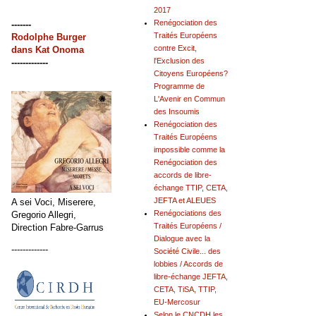
2017
Renégociation des
-------
Traités Européens
Rodolphe Burger
contre Excit,
dans
Kat Onoma
l'Exclusion des
-------------
Citoyens Européens?
Programme de
L'Avenir en Commun
des Insoumis
Renégociation des
Traités Européens
impossible comme la
Renégociation des
accords de libre-
échange TTIP, CETA,
JEFTA et ALEUES
A sei Voci, Miserere,
Renégociations des
Gregorio Allegri,
Traités Européens /
Direction Fabre-Garrus
Dialogue avec la
-------------
Société Civile... des
lobbies / Accords de
libre-échange JEFTA,
CETA, TiSA, TTIP,
EU-Mercosur
Selon le CNCDH les