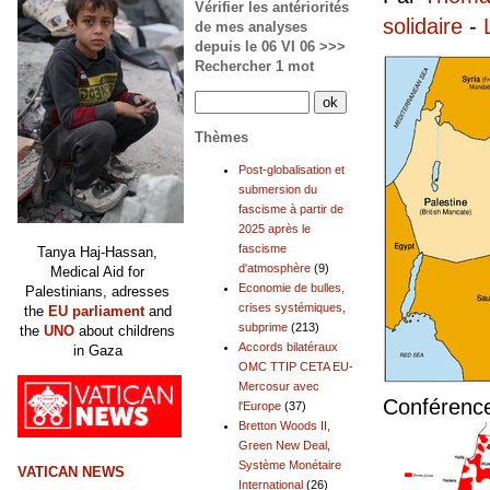
Vérifier les antériorités
solidaire
-
de mes analyses
depuis le 06 VI 06 >>>
Rechercher 1 mot
Thèmes
Post-globalisation et
submersion du
fascisme à partir de
2025 après le
fascisme
Tanya Haj-Hassan,
d'atmosphère
(9)
Medical Aid for
Economie de bulles,
Palestinians, adresses
crises systémiques,
the
EU parliament
and
subprime
(213)
the
UNO
about childrens
Accords bilatéraux
in Gaza
OMC TTIP CETA EU-
Mercosur avec
Conférenc
l'Europe
(37)
Bretton Woods II,
Green New Deal,
Système Monétaire
VATICAN NEWS
International
(26)