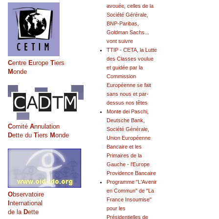
avouée, celles de la
Société Gérérale,
BNP-Paribas,
Goldman Sachs...
vont suivre
TTIP - CETA, la Lutte
des Classes voulue
C
entre
E
urope
T
iers
et guidée par la
M
onde
Commission
Européenne se fait
sans nous et par-
dessus nos têtes
Monte dei Paschi,
Deutsche Bank,
C
omité
A
nnulation
Société Générale,
D
ette du
T
iers
M
onde
Union Européenne
Bancaire et les
Primaires de la
Gauche - l'Europe
Providence Bancaire
Programme "L'Avenir
en Commun" de "La
O
bservatoire
France Insoumise"
I
nternational
pour les
de la
D
ette
Présidentielles de