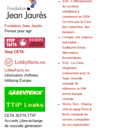
G20 - L'effondrement
du système
ordolibéral a
commencé en 2006 -
Ce n'est pas la Crise
Fondation Jean Jaurès
des subprimes, des
Penser pour agir
banques...
L'emploi, une urgence
mal traitée -
Guillaume Duval,
Stop CETA
Alternatives
Economiques
G20 - La Chine,
l'Argentine
LobbyFacts.eu
contournent avec le
information chiffrées
Yuan, nouvelle
lobbying Europe.
monnaie de
référence, le FMI
promu banque
centrale
Stress Test - Obama,
chef du gang Ponzi &
Bush, manipule les
CETA JEFTA TTIP
normes comptables
Accords Libre-échange
de son organisation
de nouvelle génération