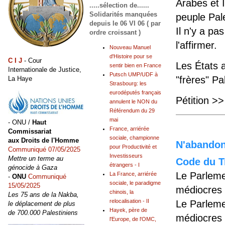
Arabes et 
.....sélection de......
Solidarités manquées
peuple Pale
depuis le 06 VI 06 ( par
Il n'y a pa
ordre croissant )
l'affirmer.
Nouveau Manuel
d'Histoire pour se
C I J
- Cour
Les États 
sentir bien en France
Internationale de Justice,
Putsch UMP/UDF à
"frères" Pa
La Haye
Strasbourg: les
eurodéputés français
Pétition >
annulent le NON du
Référendum du 29
mai
- ONU /
Haut
France, arriérée
Commissariat
sociale, championne
aux Droits de l'Homme
N'abandonn
pour Productivité et
Communiqué 07/05/2025
Investisseurs
Mettre un terme au
Code du Tr
étrangers - I
génocide à Gaza
Le Parleme
La France, arriérée
-
ONU
Communiqué
sociale, le paradigme
15/05/2025
médiocres 
chinois, la
Les 75 ans de la Nakba,
relocalisation - II
Le Parleme
le déplacement de plus
Hayek, père de
de 700.000 Palestiniens
médiocres 
l'Europe, de l'OMC,