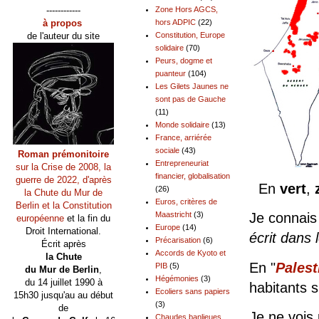
------------
Zone Hors AGCS,
à propos
hors ADPIC
(22)
de l'auteur du site
Constitution, Europe
solidaire
(70)
Peurs, dogme et
puanteur
(104)
Les Gilets Jaunes ne
sont pas de Gauche
(11)
Monde solidaire
(13)
France, arriérée
sociale
(43)
Roman prémonitoire
Entrepreneuriat
sur la Crise de 2008, la
financier, globalisation
guerre de 2022, d'après
En
vert
,
(26)
la Chute du Mur de
Euros, critères de
Berlin et la Constitution
Maastricht
(3)
Je connais 
européenne
et la fin du
Europe
(14)
Droit International.
écrit dans 
Précarisation
(6)
Écrit après
Accords de Kyoto et
la Chute
En "
Palest
PIB
(5)
du Mur de Berlin
,
Hégémonies
(3)
du 14 juillet 1990 à
habitants s
Ecoliers sans papiers
15h30 jusqu'au au début
(3)
de
Je ne vois 
Chaudes banlieues,