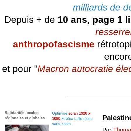
milliards de d
Depuis + de
10 ans
,
page 1 l
resserre
anthropofascisme
rétrotop
encore
et pour "
Macron autocratie éle
____________
Solidarités locales,
Optimisé
écran
1920 x
Palestin
régionales et globales
1080
Firefox taille réelle
sans zoom
Par
Thomas