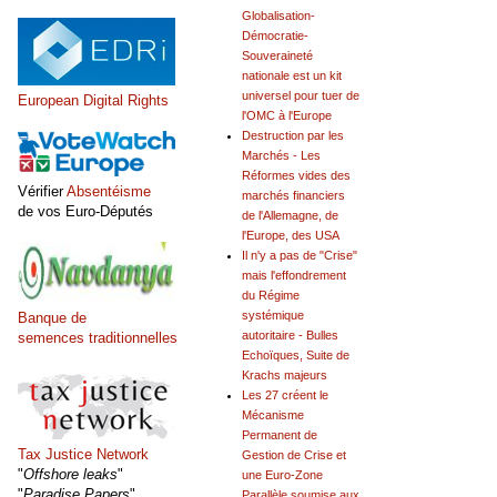
Globalisation-
Démocratie-
Souveraineté
nationale est un kit
universel pour tuer de
European Digital Rights
l'OMC à l'Europe
Destruction par les
Marchés - Les
Réformes vides des
Vérifier
Absentéisme
marchés financiers
de vos Euro-Députés
de l'Allemagne, de
l'Europe, des USA
Il n'y a pas de "Crise"
mais l'effondrement
du Régime
systémique
Banque de
autoritaire - Bulles
semences traditionnelles
Echoïques, Suite de
Krachs majeurs
Les 27 créent le
Mécanisme
Permanent de
Tax Justice Network
Gestion de Crise et
"
Offshore leaks
"
une Euro-Zone
"
Paradise Papers
"
Parallèle soumise aux