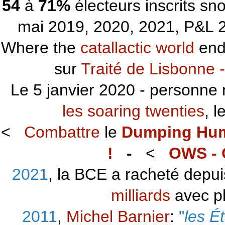
54
à
71%
électeurs inscrits s
mai 2019, 2020, 2021, P&L 2
Where the
catallactic world
ends
sur
Traité de Lisbonne -
Le 5 janvier 2020 - personne 
les soaring twenties
, 
<
Combattre
le
Dumping Hu
!
-
<
OWS - 
2021
, la BCE a racheté depu
milliards
avec p
2011
,
Michel Barnier
:
"
les É