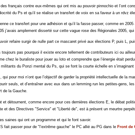
 des français contre eux-mêmes qui ont mis au pouvoir pinnochio et l’ont con
ocrité du Ps et qu’il se réalise un transfert de voix en sa faveur à un rdvz éle
prenne ce transfert pour une adhésion et qu’il la fasse passer, comme en 2005 
5 j’avais amplement disserté sur cette vague rose des Régionales 2005, qui n’
voir refaire surgir de nulle part ce mascaret privé aux élections P, puis L, p
oujours pas pourquoi il existe encore tellement de contributeurs ici ou ailleu
me chez le buraliste pour jouer au loto et comprendre que l’énergie était per
militants du Ponzi mental du Ps, qui se font la courte échelle en s’imaginant
qui pour moi n’ont que l’objectif de garder la propriété intellectuelle de la m
ourir seuls, et d’entraîner avec eux dans un lemming run les petites-gens, les r
ort de la Gauche.
t et détournent, comme encore pour ces dernières élections E, le débat politiq
te et des Directives "Service" et "Liberté de", est à présent un meurtre perpét
ces saines qui ont un programme et qui le font savoir.
fait passer pour de "l’extrême gauche" le PC allié au PG dans le
Front de