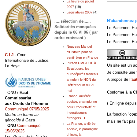
La fièvre du poulet
2007
(19)
Législatives 2007
(4)
N'abandonnez pl
.....sélection de......
Solidarités manquées
Le Parlement Eu
depuis le 06 VI 06 ( par
Le Parlement Eu
ordre croissant )
Le Parlement Eur
Nouveau Manuel
d'Histoire pour se
C I J
- Cour
sentir bien en France
Internationale de Justice,
Putsch UMP/UDF à
Un site est un ac
La Haye
Strasbourg: les
Je consulte une t
eurodéputés français
A propos de
l'au
annulent le NON du
Référendum du 29
mai
Conforme à la
C
- ONU /
Haut
France, arriérée
Commissariat
sociale, championne
( En ligne depuis
aux Droits de l'Homme
pour Productivité et
Communiqué 07/05/2025
Investisseurs
La fonction "
com
Mettre un terme au
étrangers - I
génocide à Gaza
mais ne fait pas
La France, arriérée
-
ONU
Communiqué
sociale, le paradigme
15/05/2025
chinois, la
Les 75 ans de la Nakba,