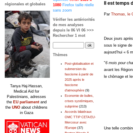
Il est temps
régionales et globales
1080
Firefox taille réelle
sans zoom
Par
Thomas, le 
Vérifier les antériorités
de mes analyses
depuis le 06 VI 06 >>>
Rechercher 1 mot
Deux jours après 
sous le signe de 
aujourd’hui « 6 
Thèmes
"
6 mois pour cha
Post-globalisation et
submersion du
avant les Région
fascisme à partir de
le chômage et le
2025 après le
fascisme
Tanya Haj-Hassan,
d'atmosphère
(9)
Medical Aid for
Economie de bulles,
Palestinians, adresses
crises systémiques,
the
EU parliament
and
subprime
(213)
the
UNO
about childrens
Accords bilatéraux
in Gaza
OMC TTIP CETA EU-
Mercosur avec
l'Europe
(37)
Une telle combin
Bretton Woods II,