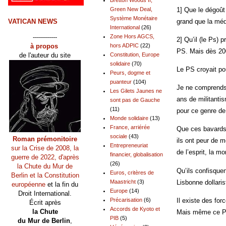
Green New Deal,
1] Que le dégoût
Système Monétaire
VATICAN NEWS
grand que la médi
International
(26)
------------
Zone Hors AGCS,
2] Qu’il (le Ps) 
à propos
hors ADPIC
(22)
PS. Mais dès 200
de l'auteur du site
Constitution, Europe
solidaire
(70)
Le PS croyait pou
Peurs, dogme et
puanteur
(104)
Je ne comprends t
Les Gilets Jaunes ne
ans de militantis
sont pas de Gauche
(11)
pour ce genre de 
Monde solidaire
(13)
France, arriérée
Que ces bavards, 
sociale
(43)
Roman prémonitoire
ils ont peur de m
Entrepreneuriat
sur la Crise de 2008, la
de l’esprit, la m
financier, globalisation
guerre de 2022, d'après
(26)
la Chute du Mur de
Qu’ils confisquen
Euros, critères de
Berlin et la Constitution
Lisbonne dollaris
Maastricht
(3)
européenne
et la fin du
Europe
(14)
Droit International.
Il existe des for
Précarisation
(6)
Écrit après
Accords de Kyoto et
la Chute
Mais même ce PS 
PIB
(5)
du Mur de Berlin
,