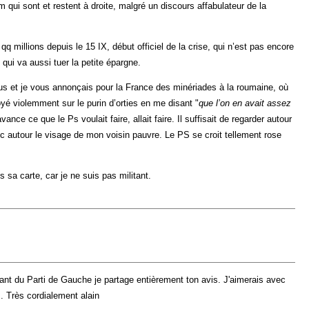
 qui sont et restent à droite, malgré un discours affabulateur de la
q millions depuis le 15 IX, début officiel de la crise, qui n’est pas encore
 qui va aussi tuer la petite épargne.
ous et je vous annonçais pour la France des minériades à la roumaine, où
yé violemment sur le purin d’orties en me disant "
que l’on en avait assez
’avance ce que le Ps voulait faire, allait faire. Il suffisait de regarder autour
ec autour le visage de mon voisin pauvre. Le PS se croit tellement rose
 sa carte, car je ne suis pas militant.
nt du Parti de Gauche je partage entièrement ton avis. J'aimerais avec
s. Très cordialement alain