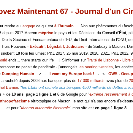
vez Maintenant 67 - Journal d'un C
faut rendre au
langage
ce qui est
à l'humain
. Non aux phéromones du fasc
-3 depuis 2017 Macron
méprise
le pays et les Décisions du Conseil d’État, pili
es Droits Sociaux et Fondamentaux de l'EU, du Droit International de l'ONU, de
 Trois Pouvoirs -
Exécutif, Législatif, Judiciaire
- de Sarkozy à Macron, Dar
s snobent
18 fois
les urnes: P&L 2017, 26 mai 2019, 2020, 2021, P&L 2022, 9
world
ends... there starts our life
|
S'informer sur
Traité de Lisbonne - Libre 
 personne ne parlait de pandémie - j'annonçais
les soaring twenties
, les année
e
Dumping Humain
> -
I want my Europe back !
-
<
OWS - Occup
E a racheté depuis 2008 aux banques plus de
17.000 milliards
avec plus de
20
hel Barnier
:
"
les États ont racheté aux banques 4500 milliards de dettes irréc
s + de
10 ans
,
page 1 ligne 1 et 6
de Google pour "
extrême resserrement à d
nthropofascisme
rétrotopique de Macron, le mot qui n'a pas encore d'existen
et pour "
Macron autocratie électorale
" mon site est
en page 1 ligne 8
_____________________________