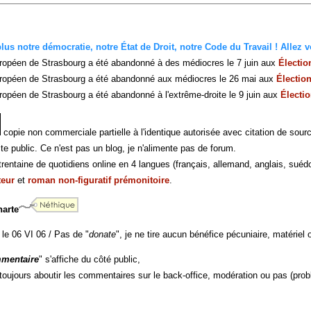
us notre démocratie, notre État de Droit, notre Code du Travail ! Allez vo
ropéen de Strasbourg a été abandonné à des médiocres le 7 juin aux
Électi
ropéen de Strasbourg a été abandonné aux médiocres le 26 mai aux
Électio
opéen de Strasbourg a été abandonné à l'extrême-droite le 9 juin aux
Électi
copie non commerciale partielle à l'identique autorisée avec citation de sour
te public. Ce n'est pas un blog, je n'alimente pas de forum.
rentaine de quotidiens online en 4 langues (français, allemand, anglais, suédo
teur
et
roman non-figuratif prémonitoire
.
harte
 le 06 VI 06 / Pas de "
donate
", je ne tire aucun bénéfice pécuniaire, matériel o
mentaire
" s'affiche du côté public,
 toujours aboutir les commentaires sur le back-office, modération ou pas (prob