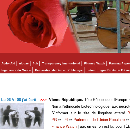
ActionAid
nitidae
fidh
Transparency International
Finance Watch
Panama Paper
Ingénieurs du Monde
Déclaration de Berne : Public eye
cetim
Ligue Droits de l'Ho
Le 06 VI 06 j'ai écrit
>>>
VIème République.
1ère République d'Europe. C
Non à l'ethnocide biotechnologique, aux nécro
S'informer sur le site de linguiste atterré
R
PG
➳
LFI
➳
Parlement de l'Union Populaire
Finance Watch
| aux urnes, on est là, pour l'Ét