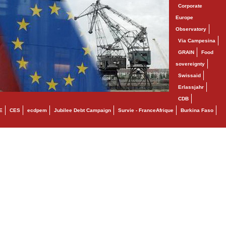
Corporate
Europe
Observatory
Via Campesina
GRAIN
Food
sovereignty
Swissaid
Erlassjahr
CDB
E
CES
ecdpem
Jubilee Debt Campaign
Survie - FranceAfrique
Burkina Faso