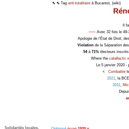
⇖ ⇖
Tag
anti-totalitaire
à Bucarest, (wiki)
Réno
Il 
~~~
Avec 32 fois le 49
Apologie de l’État de Droit, d
Violation
de la Séparation des
54
à
71%
électeurs inscrit
Where the
catallactic 
Le 5 janvier 2020 -
<
Combattre
l
2021
, la BC
2011
,
Mic
Depui
a
Solidarités locales,
Optimisé
écran
1920 x