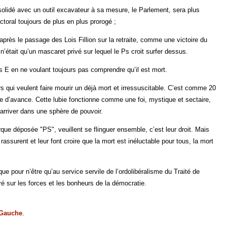
solidé avec un outil excavateur à sa mesure, le Parlement, sera plus
ctoral toujours de plus en plus prorogé ;
après le passage des Lois Fillion sur la retraite, comme une victoire du
était qu’un mascaret privé sur lequel le Ps croit surfer dessus.
uis E en ne voulant toujours pas comprendre qu’il est mort.
rs qui veulent faire mourir un déjà mort et irressuscitable. C’est comme 20
due d’avance. Cette lubie fonctionne comme une foi, mystique et sectaire,
 arriver dans une sphère de pouvoir.
arque déposée "PS", veuillent se flinguer ensemble, c’est leur droit. Mais
assurent et leur font croire que la mort est inéluctable pour tous, la mort
ue pour n’être qu’au service servile de l’ordolibéralisme du Traité de
ré sur les forces et les bonheurs de la démocratie.
 Gauche
.