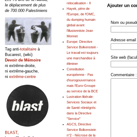
relocalisation - II
le déplacement de plus
Ajouter un c
Hayek, père de
de 700.000 Palestiniens
l'Europe, de l'OMC,
du dumping humain
Nom ou pseudo
global avant
l'illusionniste Jean
Monnet
Adresse email 
Europe: Directive
Service Bolkenstein -
Tag anti-
totalitaire
à
Le travail est toujours
Bucarest, (wiki)
Site web (facult
une marchandise à
Devoir de Mémoire
éliminer
ni extrême-droite,
Constitution
ni extrême-gauche,
Commentaire :
européenne - Pas
ni
extrême-centre
d'eurogouvernance
mais l'Euro-Groupe
au service de la BCE
Lustration libérale:
Services Sociaux et
de Santé réintégrés
dans la Directive
"Service"
AGCS, Directive
Service Bolkenstein
BLAST
,
n°2 - Nécrose de la