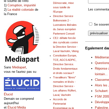
le souffle de l'info
Démocratie, mise
1)
Corruption, impunité
sous tutelle de
Les commentair
2)
La réalité coloniale
de
l'Europe
la France
Directive Service
Bolkenstein 2 -
Se souveni
Lustrations libérales
du Janus européen
Parlement Conseil
CEJ: défaite forcée
des syndicats contre
la Directive Service -
Egalement dan
Laval Vaxholm, Viking
Constitution Europe,
Méditerra
TCE, AGCS ADPIC,
Questions
Directive Service.
Sans
Médiapart
,
Réponse à 
Droits fondamentaux
vous ne l'auriez pas su
et droits sociaux?
lointain
...
Travailleurs "libres"
Classemen
nomades et lésés -
Alors les
Directive Service -
Schubert:
Les affaires Rüffert,
Élucid
Laval, Vaxholm
FSM 2009 
Demain se comprend
Accords de
Développem
aujourd'hui
Partenariat
et
Élucid Média
Palestine
.
Economique ou le