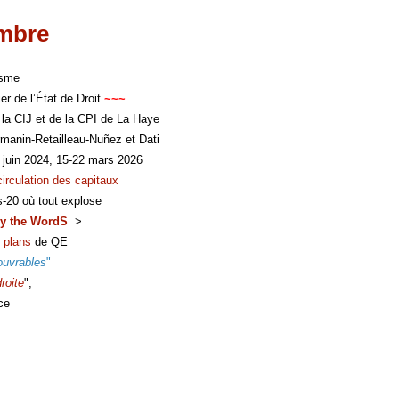
imbre
isme
er de l’État de Droit
~~~
 la CIJ et de la CPI de La Haye
manin-Retailleau-Nuñez et Dati
 juin 2024, 15-22 mars 2026
circulation des capitaux
s-20 où tout explose
y the WordS
>
 plans
de QE
ouvrables
"
roite
",
ce