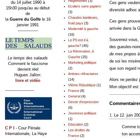
Hégémonies
(3)
du 14 juillet 1990 à
Ces gens veulent 
Ecoliers sans papiers
15h30 jusqu'au au début
diversité adhoc a
(3)
de
Chaudes banlieues,
la
Guerre du Golfe
le 16
Ces gens prouvent
froid pays
(3)
janvier 1991
arrivée dans la G
Modernité à gauche
----------------
(16)
Souvenez-vous, d
Le PS est-il à
gauche?
(45)
des gueules-noir
La Rénovation, à
de mes propos à
Gauche
(25)
Le temps des salauds
de soi les misère
Marketing politique
Comment le fascisme
que son regard n
(2)
devient réel
Artistes réfractaires
Hugues Jallon:
Alors ne perdez p
(14)
livre
et
vidéo
VIème République
(1)
Mon objectif est
-----------------------
France
(8)
General
(4)
Devoir d'expression
Commentaire
(6)
Jeunesse politique
1.
Le 12. juin 20
(1)
Education
(2)
Comme tou
C P I
- Cour Pénale
Les droites de
Internationale, La Haye
ton accord
France
(2)