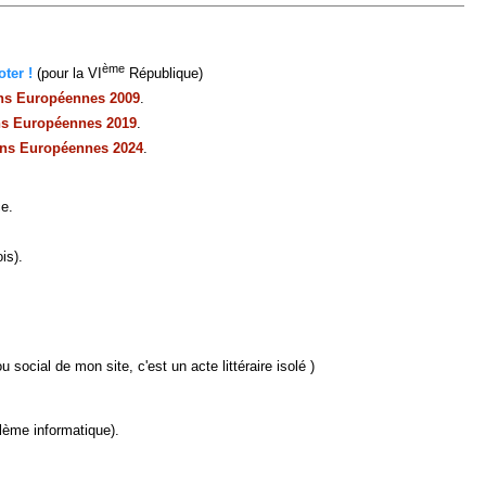
ème
ter !
(pour la VI
République)
ons Européennes 2009
.
ns Européennes 2019
.
ons Européennes 2024
.
ce.
is).
u social de mon site, c'est un acte littéraire isolé )
lème informatique).