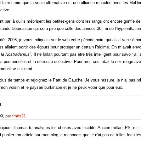
faire croire que la seule alternative est une alliance musclée avec les MoDem
ctive.
 par là qu’ils méprisent les petites-gens dont les rangs ont encore gonflé de q
rande Dépression qui sera pire que celle des années 30’, ni de l’hyperinflation
ès 2006, je vous indiquais sur le web cette période noire qui allait venir à n
es allaient sortir des égouts pour protéger un certain Régime. On m’avait envo
 la Nostradamus
". Il ne fallait pourtant pas être très intelligent pour savoir à l
s personnelles et la détresse collective. Pour moi, ceci était le nez rouge av
ombrilisé est mort.
lus de temps et rejoignez le Parti de Gauche. Je vous rassure, je n’ai pas pris
 mon voisin et le paysan burkinabé et je ne peux voter que pour eux.
s
09, par
fmds21
jours Thomas tu analyses les choses avec lucidité. Ancien miltant PS, milita
 publier ton article sur mon blog je reconnais que je n'ai pas de telles faculté