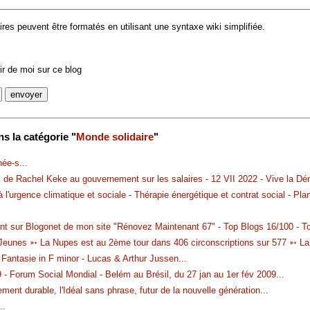
es peuvent être formatés en utilisant une syntaxe wiki simplifiée.
r de moi sur ce blog
s la catégorie "
Monde solidaire
"
née-s
...
 de Rachel Keke au gouvernement sur les salaires - 12 VII 2022 - Vive la Dém
l'urgence climatique et sociale - Thérapie énergétique et contrat social - Pl
t sur Blogonet de mon site "Rénovez Maintenant 67" - Top Blogs 16/100 - Top
 Jeunes ➳ La Nupes est au 2ème tour dans 406 circonscriptions sur 577 ➳ La V
 Fantasie in F minor - Lucas & Arthur Jussen
...
- Forum Social Mondial - Belém au Brésil, du 27 jan au 1er fév 2009
...
ent durable, l'Idéal sans phrase, futur de la nouvelle génération
...
..