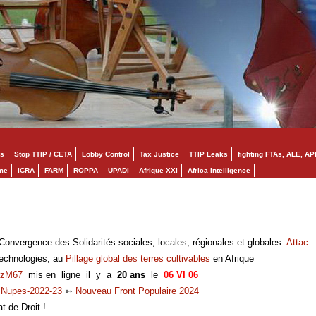
s
Stop TTIP / CETA
Lobby Control
Tax Justice
TTIP Leaks
fighting FTAs, ALE, AP
mme
ICRA
FARM
ROPPA
UPADI
Afrique XXI
Africa Intelligence
onvergence des Solidarités sociales, locales, régionales et globales.
Attac
technologies, au
Pillage global des terres cultivables
en Afrique
zM67
mis en ligne il y a
20 ans
le
06 VI 06
➳
Nupes-2022-23
➳
Nouveau Front Populaire 2024
at de Droit !