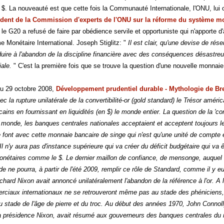
e $. La nouveauté est que cette fois la Communauté Internationale, l'ONU, lui of
dent de la Commission d'experts de l'ONU sur la réforme du système moné
 le G20 a refusé de faire par obédience servile et opportuniste qui n'apporte d
Monétaire International. Joseph Stiglitz: "
Il est clair, qu'une devise de ré
uire à l'abandon de la discipline financière avec des conséquences désastre
iale.
" C'est la première fois que se trouve la question d'une nouvelle monnaie 
du 29 octobre 2008,
Développement prudentiel durable - Mythologie de Br
ec la rupture unilatérale de la convertibilité-or (gold standard) le Trésor am
ins en fournissant en liquidités (en $) le monde entier. La question de la '
co
 monde, les banques centrales nationales acceptaient et acceptent toujours 
e font avec cette monnaie bancaire de singe qui n'est qu'une unité de compte 
Il n'y aura pas d'instance supérieure qui va créer du déficit budgétaire qui v
onétaires comme le $. Le dernier maillon de confiance, de mensonge, auquel s
 ne pourra, à partir de l'été 2009, remplir ce rôle de Standard, comme il y eu
chard Nixon avait annoncé unilatéralement l'abandon de la référence à l'or. A l
iaux internationaux ne se retrouveront même pas au stade des phéniciens, 
 stade de l'âge de pierre et du troc. Au début des années 1970, John Connolly
a présidence Nixon, avait résumé aux gouverneurs des banques centrales du 