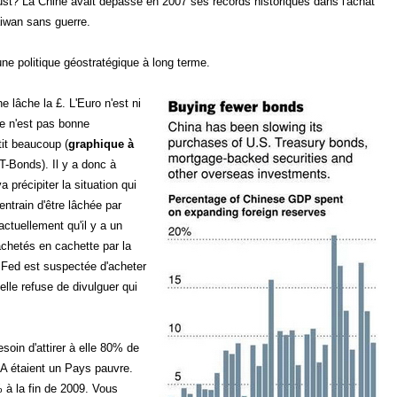
aust? La Chine avait dépassé en 2007 ses records historiques dans l'achat
aiwan sans guerre.
ne politique géostratégique à long terme.
lâche la £. L'Euro n'est ni
ne n'est pas bonne
tit beaucoup (
graphique à
T-Bonds). Il y a donc à
précipiter la situation qui
entrain d'être lâchée par
actuellement qu'il y a un
achetés en cachette par la
a Fed est suspectée d'acheter
 elle refuse de divulguer qui
oin d'attirer à elle 80% de
SA étaient un Pays pauvre.
 à la fin de 2009. Vous