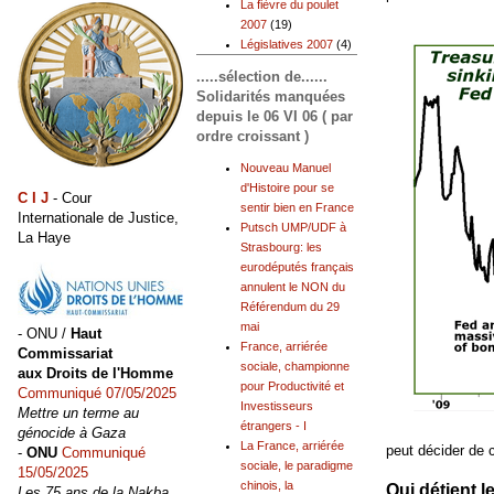
La fièvre du poulet
2007
(19)
Législatives 2007
(4)
.....sélection de......
Solidarités manquées
depuis le 06 VI 06 ( par
ordre croissant )
Nouveau Manuel
d'Histoire pour se
C I J
- Cour
sentir bien en France
Internationale de Justice,
Putsch UMP/UDF à
La Haye
Strasbourg: les
eurodéputés français
annulent le NON du
Référendum du 29
mai
- ONU /
Haut
France, arriérée
Commissariat
sociale, championne
aux Droits de l'Homme
pour Productivité et
Communiqué 07/05/2025
Investisseurs
Mettre un terme au
étrangers - I
génocide à Gaza
La France, arriérée
peut décider de c
-
ONU
Communiqué
sociale, le paradigme
15/05/2025
chinois, la
Qui détient l
Les 75 ans de la Nakba,