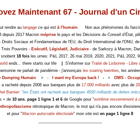
vez Maintenant 67 - Journal d'un C
faut rendre au
langage
ce qui est
à l'humain
. Non aux phéromones du fasc
-3 depuis 2017 Macron
méprise
le pays et les Décisions du Conseil d’État, pili
es Droits Sociaux et Fondamentaux de l'EU, du Droit International de l'ONU, de
 Trois Pouvoirs -
Exécutif, Législatif, Judiciaire
- de Sarkozy à Macron, Dar
s snobent
18 fois
les urnes: P&L 2017, 26 mai 2019, 2020, 2021, P&L 2022, 9
world
ends... there starts our life
|
S'informer sur
Traité de Lisbonne - Libre 
 personne ne parlait de pandémie - j'annonçais
les soaring twenties
, les année
e
Dumping Humain
> -
I want my Europe back !
-
<
OWS - Occup
E a racheté depuis 2008 aux banques plus de
17.000 milliards
avec plus de
20
hel Barnier
:
"
les États ont racheté aux banques 4500 milliards de dettes irréc
s + de
10 ans
,
page 1 ligne 1 et 6
de Google pour "
extrême resserrement à d
nthropofascisme
rétrotopique de Macron, le mot qui n'a pas encore d'existen
et pour "
Macron autocratie électorale
" mon site est
en page 1 ligne 8
_____________________________