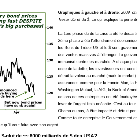
Graphiques à gauche et à droite
:
2009, ch
Trésor US et du $
, ce qui explique la perte du
La 1ère phase du de la crise a été le désastr
2ème phase a été l'effondrement économiqu
les Bons du Trésor US et le $ sont graveme
des ventes massives à l'étranger. Le gouve
immunisé contre les marchés. A chaque pha
crise de la dette, les investisseurs ont con
détruit la valeur au marché (mark to market
assurances comme pour la Fannie Mae, la F
Washington Mutual, la AIG, la Bank of Ameri
actions de ces entreprises ont été foudroyée
lever de l'argent frais anéantie. C'est au t
Obama ou pas, à être impacté et détruit par
Comme toute entreprise le Gouvernement emp
e qu'il veut faire avec son argent.
e $-glut de ~~ 6000 milliards de $ des USA?