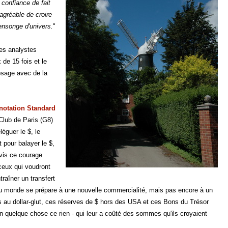
confiance de fait
 agréable de croire
ensonge d'univers.
"
les analystes
 de 15 fois et le
rosage avec de la
notation Standard
e Club de Paris (G8)
éguer le $, le
 pour balayer le $,
vis ce courage
ceux qui voudront
raîner un transfert
veau monde se prépare à une nouvelle commercialité, mais pas encore à un
s au dollar-glut, ces réserves de $ hors des USA et ces Bons du Trésor
en quelque chose ce rien - qui leur a coûté des sommes qu'ils croyaient