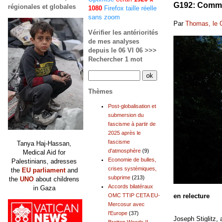
G192: Commis
régionales et globales
1080
Firefox taille réelle
sans zoom
Par
Thomas, le 
Vérifier les antériorités
de mes analyses
depuis le 06 VI 06 >>>
Rechercher 1 mot
Thèmes
Post-globalisation et
submersion du
fascisme à partir de
2025 après le
fascisme
Tanya Haj-Hassan,
d'atmosphère
(9)
Medical Aid for
Economie de bulles,
Palestinians, adresses
crises systémiques,
the
EU parliament
and
subprime
(213)
the
UNO
about childrens
Accords bilatéraux
in Gaza
OMC TTIP CETA EU-
en relecture
Mercosur avec
l'Europe
(37)
Joseph Stiglitz,
Bretton Woods II,