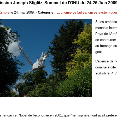
sion Joseph Stiglitz, Sommet de l'ONU du 24-26 Juin 2009 
Cimbre
le 24. mai 2009, -
Catégorie :
Economie de bulles, crises systémique
Si les américa
monnaie intern
Pays de l'Amér
de contourner 
au fromage qu'
goût.
L'agence de no
comme étoile 
Yorkshire, 4 V
 américain et Nobel de l'économie en 2001, que l'hémisphère nord avait préfér