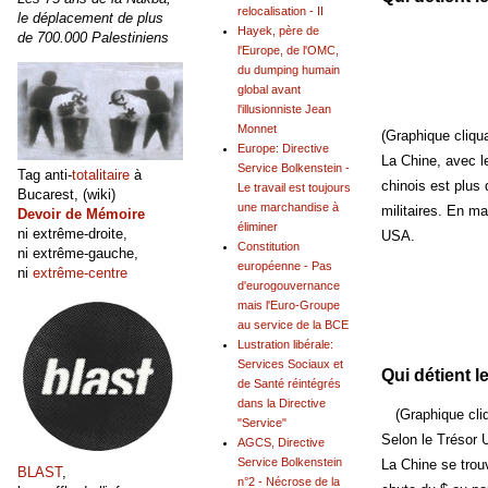
relocalisation - II
le déplacement de plus
Hayek, père de
de 700.000 Palestiniens
l'Europe, de l'OMC,
du dumping humain
global avant
l'illusionniste Jean
Monnet
(Graphique cliqu
Europe: Directive
La Chine, avec 
Service Bolkenstein -
Tag anti-
totalitaire
à
chinois est plus
Le travail est toujours
Bucarest, (wiki)
une marchandise à
militaires. En m
Devoir de Mémoire
éliminer
ni extrême-droite,
USA.
Constitution
ni extrême-gauche,
européenne - Pas
ni
extrême-centre
d'eurogouvernance
mais l'Euro-Groupe
au service de la BCE
Lustration libérale:
Services Sociaux et
Qui détient 
de Santé réintégrés
dans la Directive
(Graphique cli
"Service"
Selon le Trésor 
AGCS, Directive
Service Bolkenstein
La Chine se trou
BLAST
,
n°2 - Nécrose de la