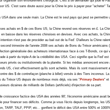
ur organiser son effondrement chirurgical. C'est à se demander qui joue le F
or US. C'est sans doute aussi pour la Chine le prix à payer pour "acheter" T
es USA dans une seule main. La Chine est le seul pays qui peut se permettre u
es achats en $ de ces Bons US, la Chine revend ses réserves en £. La Chine 
i en baisse dans les réserves chinoises en devises. Avec ces achats, la Chi
intention n'est pas de procéder au bail out de la Fed'. D'ailleurs la Chine ralen
e second trimestre de l'année 2008 ses achats de Bons du Trésor américains (
ection généralisée des acheteurs internationaux face à ces T-Bonds, ce qui va 
de à partir du triple-A de la crédibilité des USA. Ceci signifie que la Fed' est 
seurs privés ou institutionnels de la planète. Si les médias annoncent encore 
onds US, c'est effectivement qu'ils sont achetés. Mais ils sont massivement 
ontre des $ de contrefaçon (planche à billet) versés à des Tiers inconnus. L
s du Trésor US depuis de nombreux mois déjà, via ses "
Primary Dealers
" et
sieurs dizaines de milliards de Dollars (artificiels) d'injection de sa part.
de croissance factice des USA des années 90', l'économie américaine avait bes
le pour financer ses déficits. Comme je vous l'écris depuis longtemps, les U
n, TARP, TALF, PPIP, etc... gonflent le déficit des USA entre 500% et 1000%