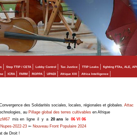
s
Stop TTIP / CETA
Lobby Control
Tax Justice
TTIP Leaks
fighting FTAs, ALE, AP
mme
ICRA
FARM
ROPPA
UPADI
Afrique XXI
Africa Intelligence
onvergence des Solidarités sociales, locales, régionales et globales.
Attac
technologies, au
Pillage global des terres cultivables
en Afrique
zM67
mis en ligne il y a
20 ans
le
06 VI 06
➳
Nupes-2022-23
➳
Nouveau Front Populaire 2024
at de Droit !