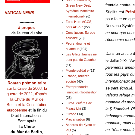
frontale contre l
Green New Deal,
Système Monétaire
Stiglitz est
Prési
VATICAN NEWS
International
(26)
pour faire ce que
------------
Zone Hors AGCS,
Nouveau Système 
à propos
hors ADPIC
(22)
ne peut que cond
de l'auteur du site
Constitution, Europe
solidaire
(70)
l'économie mond
Peurs, dogme et
puanteur
(104)
Dans un article 
Les Gilets Jaunes ne
sont pas de Gauche
le dollar
>>>
"
Av
(11)
paiements américa
Monde solidaire
(13)
tous les pays du
France, arriérée
internationaux s
sociale
(43)
Roman prémonitoire
Entrepreneuriat
se sera écroulé. 
sur la Crise de 2008, la
financier, globalisation
guerre de 2022, d'après
valeurs refuge m
(26)
la Chute du Mur de
monnaie du monde
Euros, critères de
Berlin et la Constitution
Maastricht
(3)
le $ Standard. Ri
européenne
et la fin du
Europe
(14)
Droit International.
échanges commerc
Précarisation
(6)
Écrit après
monnaie, mais au
Accords de Kyoto et
la Chute
au Trésor sous l
PIB
(5)
du Mur de Berlin
,