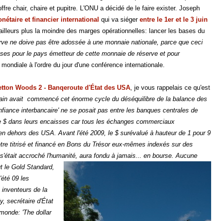
fre chair, chaire et pupitre. L'ONU a décidé de le faire exister. Joseph
taire et financier international
qui va siéger
entre le 1er et le 3 juin
'ailleurs plus la moindre des marges opérationnelles: lancer les bases du
serve ne doive pas être adossée à une monnaie nationale, parce que ceci
uses pour le pays émetteur de cette monnaie de réserve et pour
mondiale à l'ordre du jour d'une conférence internationale.
etton Woods 2 - Banqeroute d'État des USA
, je vous rappelais ce qu'est
éricain avait commencé cet énorme cycle du déséquilibre de la balance des
nfiance interbancaire
' ne se posait pas entre les banques centrales de
le $ dans leurs encaisses car tous les échanges commerciaux
en dehors des USA. Avant l'été 2009, le $ surévalué à hauteur de 1 pour 9
a être titrisé et financé en Bons du Trésor eux-mêmes indexés sur des
'était accroché l'humanité, aura fondu à jamais... en bourse.
Aucune
t le Gold Standard,
'été 09 les
inventeurs de la
, secrétaire d'État
monde: '
The dollar