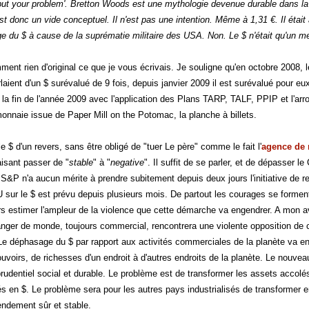
but your problem
'. Bretton Woods est une mythologie devenue durable dans la 
st donc un vide conceptuel. Il n'est pas une intention. Même à 1,31 €. Il était
uge du $ à cause de la suprématie militaire des USA. Non. Le $ n'était qu'un m
ment rien d'original ce que je vous écrivais. Je souligne qu'en octobre 2008, 
aient d'un $ surévalué de 9 fois, depuis janvier 2009 il est surévalué pour eux
 la fin de l'année 2009 avec l'application des Plans TARP, TALF, PPIP et l'ar
onnaie issue de Paper Mill on the Potomac, la planche à billets.
e $ d'un revers, sans être obligé de "tuer Le père" comme le fait l'
agence de 
aisant passer de "
stable
" à "
negative
". Il suffit de se parler, et de dépasser l
S&P n'a aucun mérite à prendre subitement depuis deux jours l'initiative de rel
sur le $ est prévu depuis plusieurs mois. De partout les courages se forment
s estimer l'ampleur de la violence que cette démarche va engendrer. A mon a
anger de monde, toujours commercial, rencontrera une violente opposition de 
 Le déphasage du $ par rapport aux activités commerciales de la planète va ent
ouvoirs, de richesses d'un endroit à d'autres endroits de la planète. Le nou
udentiel social et durable. Le problème est de transformer les assets accolé
lés en $. Le problème sera pour les autres pays industrialisés de transformer 
endement sûr et stable.