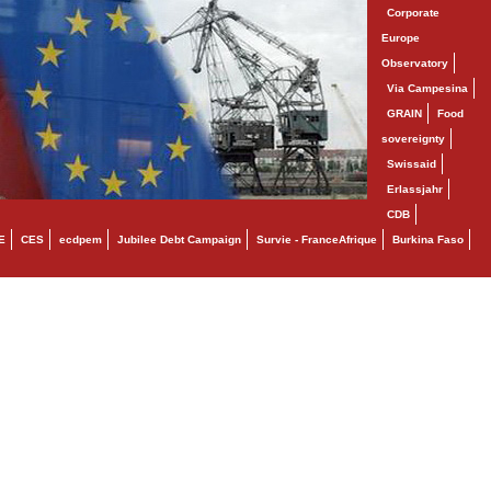
Corporate
Europe
Observatory
Via Campesina
GRAIN
Food
sovereignty
Swissaid
Erlassjahr
CDB
E
CES
ecdpem
Jubilee Debt Campaign
Survie - FranceAfrique
Burkina Faso