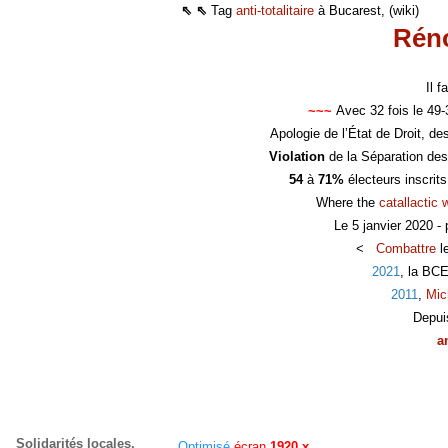
⇖ ⇖
Tag
anti-totalitaire
à Bucarest, (wiki)
Réno
Il 
~~~
Avec 32 fois le 49
Apologie de l’État de Droit, d
Violation
de la Séparation des
54
à
71%
électeurs inscrit
Where the
catallactic 
Le 5 janvier 2020 -
<
Combattre
l
2021
, la BC
2011
,
Mic
Depui
a
Solidarités locales,
Optimisé
écran
1920 x