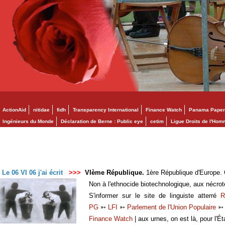
ActionAid
nitidae
fidh
Transparency International
Finance Watch
Panama Paper
Ingénieurs du Monde
Déclaration de Berne : Public eye
cetim
Ligue Droits de l'Ho
Le 06 VI 06 j'ai écrit
>>>
VIème République.
1ère République d'Europe. C
Non à l'ethnocide biotechnologique, aux nécro
S'informer sur le site de linguiste atterré
R
PG
➳
LFI
➳
Parlement de l'Union Populaire
Finance Watch
| aux urnes, on est là, pour l'Ét