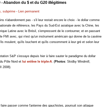
- Abandon du $ et du G20 illégitimes
s, subprime
-
Lien permanent
ins n'abandonnent pas - s'il leur restait encore le choix - le dollar comme
ationale de référence, les Pays du Sud-Est asiatique avec la Chine, les
ique Latine avec le Brésil, s'empressent de le contourner, et en passant
le FMI avec, qui n'est qu'un instrument américain qui donne de la caséine
ils moulent, qu'ils louchent et qu'ils consomment à leur gré et selon leur
tation S&P s'essaye depuis hier à faire sauter le paradigme du dollar
du Pôle Nord et
lui enlève le triple-A
. (
Photos
: Skidby Windmill,
II 2008).
é faire passer comme l'antenne des gauchistes, poursuit son attaque