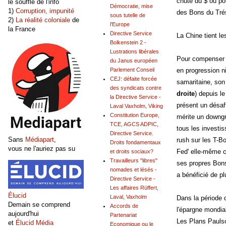
chute du $ ou po
le souffle de l'info
Démocratie, mise
1)
Corruption, impunité
des Bons du Trés
sous tutelle de
2)
La réalité coloniale
de
l'Europe
la France
Directive Service
La Chine tient l
Bolkenstein 2 -
Lustrations libérales
Pour compenser s
du Janus européen
en progression n
Parlement Conseil
CEJ: défaite forcée
samaritaine, son 
des syndicats contre
droite
) depuis l
la Directive Service -
présent un désaff
Laval Vaxholm, Viking
Constitution Europe,
mérite un downgra
TCE, AGCS ADPIC,
tous les investis
Directive Service.
Sans
Médiapart
,
rush sur les T-B
Droits fondamentaux
vous ne l'auriez pas su
Fed' elle-même c
et droits sociaux?
Travailleurs "libres"
ses propres Bon
nomades et lésés -
a bénéficié de plu
Directive Service -
Les affaires Rüffert,
Élucid
Laval, Vaxholm
Dans la période 
Demain se comprend
Accords de
l'épargne mondia
aujourd'hui
Partenariat
Les Plans Paulso
et
Élucid Média
Economique ou le