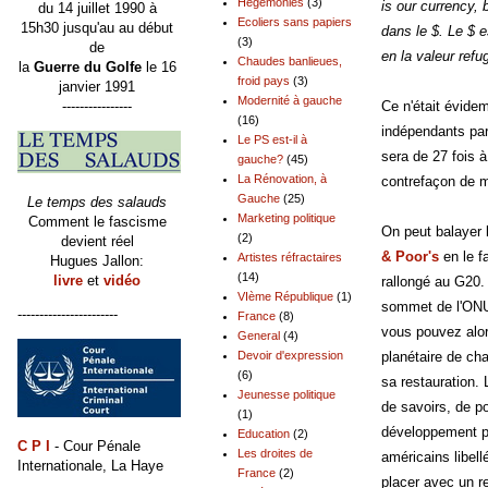
Hégémonies
(3)
is our currency, 
du 14 juillet 1990 à
Ecoliers sans papiers
15h30 jusqu'au au début
dans le $. Le $ e
(3)
de
en la valeur ref
Chaudes banlieues,
la
Guerre du Golfe
le 16
froid pays
(3)
janvier 1991
Modernité à gauche
----------------
Ce n'était évidem
(16)
indépendants parl
Le PS est-il à
sera de 27 fois à
gauche?
(45)
La Rénovation, à
contrefaçon de m
Gauche
(25)
Le temps des salauds
Marketing politique
Comment le fascisme
On peut balayer l
(2)
devient réel
& Poor's
en le f
Artistes réfractaires
Hugues Jallon:
(14)
livre
et
vidéo
rallongé au G20. 
VIème République
(1)
sommet de l'ONU 
-----------------------
France
(8)
vous pouvez alor
General
(4)
Devoir d'expression
planétaire de ch
(6)
sa restauration.
Jeunesse politique
de savoirs, de p
(1)
développement pr
Education
(2)
C P I
- Cour Pénale
Les droites de
américains libel
Internationale, La Haye
France
(2)
placer avec un r