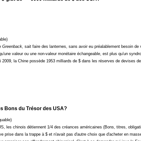
able)
le
Greenback,
sait faire des lanternes, sans avoir eu préalablement besoin de 
 qu'une valeur ou une non-valeur monétaire échangeable, est plus qu'un syndr
ai 2009, la Chine possède 1953 milliards de $ dans les réserves de devises de 
les Bons du Trésor des USA?
quable)
US, les chinois détiennent 1/4 des créances américaines (Bons, titres, obligat
ve prise dans la trappe à $ et n'avait pas d'autre choix que d'acheter en ma