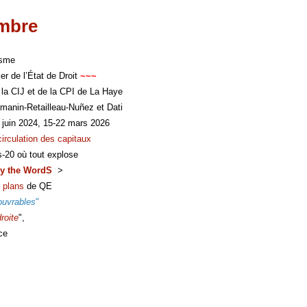
imbre
isme
er de l’État de Droit
~~~
 la CIJ et de la CPI de La Haye
manin-Retailleau-Nuñez et Dati
 juin 2024, 15-22 mars 2026
circulation des capitaux
s-20 où tout explose
y the WordS
>
 plans
de QE
ouvrables
"
roite
",
ce