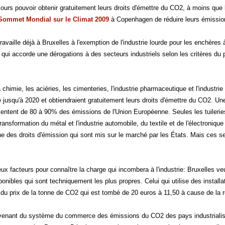
jours pouvoir obtenir gratuitement leurs droits d'émettre du CO2, à moins qu
Sommet Mondial sur le Climat 2009
à Copenhagen de réduire leurs émissions
vaille déjà à Bruxelles à l'exemption de l'industrie lourde pour les enchères 
te qui accorde une dérogations à des secteurs industriels selon les critères 
a chimie, les aciéries, les cimenteries, l'industrie pharmaceutique et l'industr
 jusqu'à 2020 et obtiendraient gratuitement leurs droits d'émettre du CO2. Un
ésentent de 80 à 90% des émissions de l'Union Européenne. Seules les tuileries
transformation du métal et l'industrie automobile, du textile et de l'électronique
e des droits d'émission qui sont mis sur le marché par les États. Mais ces 
ux facteurs pour connaître la charge qui incombera à l'industrie: Bruxelles veut
nibles qui sont techniquement les plus propres. Celui qui utilise des installa
du prix de la tonne de CO2 qui est tombé de 20 euros à 11,50 à cause de la 
venant du système du commerce des émissions du CO2 des pays industrialisés