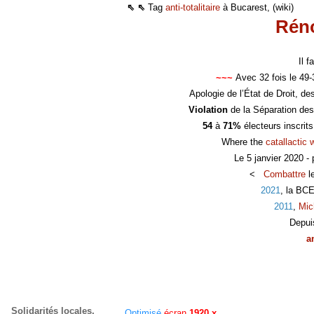
⇖ ⇖
Tag
anti-totalitaire
à Bucarest, (wiki)
Réno
Il 
~~~
Avec 32 fois le 49
Apologie de l’État de Droit, d
Violation
de la Séparation des
54
à
71%
électeurs inscrit
Where the
catallactic 
Le 5 janvier 2020 -
<
Combattre
l
2021
, la BC
2011
,
Mic
Depui
a
Solidarités locales,
Optimisé
écran
1920 x