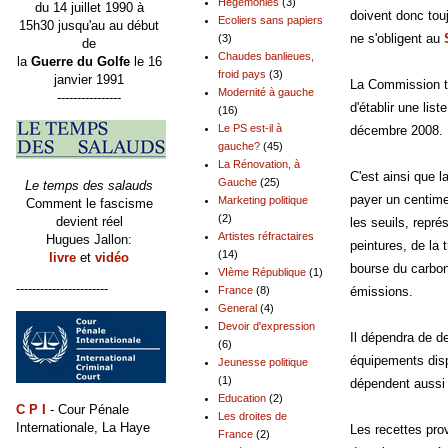
Hégémonies
(3)
du 14 juillet 1990 à
doivent donc tou
Ecoliers sans papiers
15h30 jusqu'au au début
ne s'obligent au
(3)
de
Chaudes banlieues,
la
Guerre du Golfe
le 16
froid pays
(3)
janvier 1991
La Commission tra
Modernité à gauche
----------------
d'établir une lis
(16)
Le PS est-il à
décembre 2008.
gauche?
(45)
La Rénovation, à
C'est ainsi que l
Gauche
(25)
Le temps des salauds
payer un centime
Marketing politique
Comment le fascisme
(2)
devient réel
les seuils, repr
Artistes réfractaires
Hugues Jallon:
peintures, de la 
(14)
livre
et
vidéo
bourse du carbon
VIème République
(1)
-----------------------
émissions.
France
(8)
General
(4)
Devoir d'expression
Il dépendra de de
(6)
équipements dispo
Jeunesse politique
(1)
dépendent aussi 
Education
(2)
C P I
- Cour Pénale
Les droites de
Internationale, La Haye
Les recettes pro
France
(2)