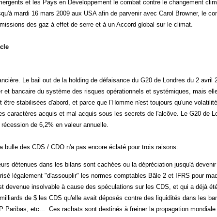
mergents et les Pays en Développement le combat contre le changement clim
squ'à mardi 16 mars 2009 aux USA afin de parvenir avec Carol Browner, le con
ssions des gaz à effet de serre et à un Accord global sur le climat.
icle
nancière. Le bail out de la holding de défaisance du G20 de Londres du 2 avril 
cier et bancaire du système des risques opérationnels et systémiques, mais ell
nt être stabilisées d'abord, et parce que l'Homme n'est toujours qu'une volatilité
es caractères acquis et mal acquis sous les secrets de l'alcôve. Le G20 de 
n récession de 6,2% en valeur annuelle.
 la bulle des CDS / CDO n'a pas encore éclaté pour trois raisons:
eurs détenues dans les bilans sont cachées ou la dépréciation jusqu'à devenir
orisé légalement "d'assouplir" les normes comptables Bâle 2 et IFRS pour maqui
t devenue insolvable à cause des spéculations sur les CDS, et qui a déjà été 
milliards de $ les CDS qu'elle avait déposés contre des liquidités dans les
 Paribas, etc... Ces rachats sont destinés à freiner la propagation mondiale