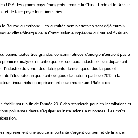
e les USA, les grands pays émergents comme la Chine, l'Inde et la Russie
 et de faire payer leurs industries.
à la Bourse du carbone. Les autorités administratives sont déjà entrain
du paquet climat/énergie de la Commission européenne qui ont été fixés en
ie du papier, toutes très grandes consommatrices d'énergie n'auraient pas à
e première analyse a montré que les secteurs industriels, qui dépassent
, l'industrie du verre, des détergents domestiques, des laques et
 et de l'électrotechnique sont obligées d'acheter à partir de 2013 à la
secteurs industriels ne représentent qu'au maximum 1/5ème des
 établir pour la fin de l'année 2010 des standards pour les installations et
tions polluantes devra s'équiper en installations aux normes. Les coûts
récession.
 représentent une source importante d'argent qui permet de financer