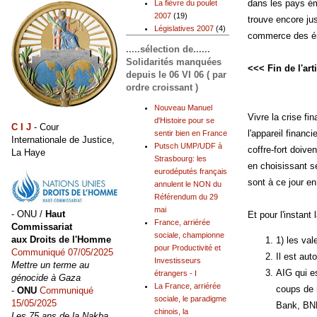
dans les pays é
La fièvre du poulet
2007
(19)
trouve encore ju
Législatives 2007
(4)
commerce des émi
.....sélection de......
Solidarités manquées
<<< Fin de l'art
depuis le 06 VI 06 ( par
ordre croissant )
Nouveau Manuel
Vivre la crise fi
d'Histoire pour se
C I J
- Cour
l'appareil finan
sentir bien en France
Internationale de Justice,
Putsch UMP/UDF à
coffre-fort doive
La Haye
Strasbourg: les
en choisissant s
eurodéputés français
sont à ce jour e
annulent le NON du
Référendum du 29
mai
- ONU /
Haut
Et pour l'instant
France, arriérée
Commissariat
sociale, championne
aux Droits de l'Homme
1) les val
pour Productivité et
Communiqué 07/05/2025
Il est aut
Investisseurs
Mettre un terme au
AIG qui es
étrangers - I
génocide à Gaza
La France, arriérée
coups de 
-
ONU
Communiqué
sociale, le paradigme
15/05/2025
Bank, BNP
chinois, la
Les 75 ans de la Nakba,