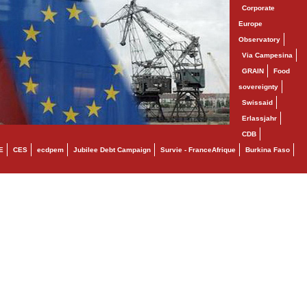
Corporate
Europe
Observatory
Via Campesina
GRAIN
Food
sovereignty
Swissaid
Erlassjahr
CDB
E
CES
ecdpem
Jubilee Debt Campaign
Survie - FranceAfrique
Burkina Faso