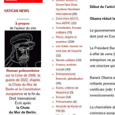
Green New Deal,
Début de l'artic
Système Monétaire
VATICAN NEWS
International
(26)
Obama réduit le
------------
Zone Hors AGCS,
à propos
hors ADPIC
(22)
de l'auteur du site
Constitution, Europe
Le gouvernement 
solidaire
(70)
dont jouit en Eur
Peurs, dogme et
puanteur
(104)
Les Gilets Jaunes ne
Le Président Bar
sont pas de Gauche
à effet de serre 
(11)
entreprises ne p
Monde solidaire
(13)
France, arriérée
une structure qui
sociale
(43)
Roman prémonitoire
Entrepreneuriat
sur la Crise de 2008, la
Barack Obama ava
financier, globalisation
guerre de 2022, d'après
milliards proven
(26)
la Chute du Mur de
Euros, critères de
Berlin et la Constitution
certificats (ndtr:
Maastricht
(3)
européenne
et la fin du
investissements 
Europe
(14)
Droit International.
Précarisation
(6)
Écrit après
Accords de Kyoto et
La chancelière a
la Chute
PIB
(5)
du Mur de Berlin
,
commerce europée