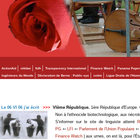
ActionAid
nitidae
fidh
Transparency International
Finance Watch
Panama Paper
Ingénieurs du Monde
Déclaration de Berne : Public eye
cetim
Ligue Droits de l'Ho
Le 06 VI 06 j'ai écrit
>>>
VIème République.
1ère République d'Europe. C
Non à l'ethnocide biotechnologique, aux nécro
S'informer sur le site de linguiste atterré
R
PG
➳
LFI
➳
Parlement de l'Union Populaire
Finance Watch
| aux urnes, on est là, pour l'Ét