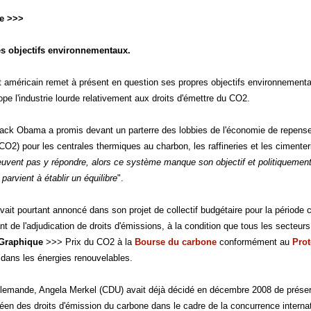
le >>>
s objectifs environnementaux.
américain remet à présent en question ses propres objectifs environnementa
ope l'industrie lourde relativement aux droits d'émettre du CO2.
ack Obama a promis devant un parterre des lobbies de l'économie de repenser
(CO2) pour les centrales thermiques au charbon, les raffineries et les cimenter
euvent pas y répondre, alors ce système manque son objectif et politiquemen
 parvient à établir un équilibre
".
it pourtant annoncé dans son projet de collectif budgétaire pour la période c
ant de l'adjudication de droits d'émissions, à la condition que tous les secte
Graphique
>>> Prix du CO2 à la
Bourse du carbone
conformément au
Prot
dans les énergies renouvelables.
llemande, Angela Merkel (CDU) avait déjà décidé en décembre 2008 de préserve
n des droits d'émission du carbone dans le cadre de la concurrence intern