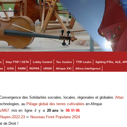
s
Stop TTIP / CETA
Lobby Control
Tax Justice
TTIP Leaks
fighting FTAs, ALE, AP
mme
ICRA
FARM
ROPPA
UPADI
Afrique XXI
Africa Intelligence
onvergence des Solidarités sociales, locales, régionales et globales.
Attac
technologies, au
Pillage global des terres cultivables
en Afrique
zM67
mis en ligne il y a
20 ans
le
06 VI 06
➳
Nupes-2022-23
➳
Nouveau Front Populaire 2024
at de Droit !