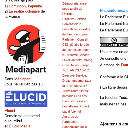
le souffle de l'info
Démocratie, mise
1)
Corruption, impunité
sous tutelle de
N'abandonnez pl
2)
La réalité coloniale
de
l'Europe
la France
Le Parlement Eu
Directive Service
Le Parlement Eu
Bolkenstein 2 -
Lustrations libérales
Le Parlement Eur
du Janus européen
Parlement Conseil
CEJ: défaite forcée
des syndicats contre
Un site est un ac
la Directive Service -
Je consulte une t
Laval Vaxholm, Viking
A propos de
l'au
Constitution Europe,
TCE, AGCS ADPIC,
Directive Service.
Conforme à la
C
Sans
Médiapart
,
Droits fondamentaux
vous ne l'auriez pas su
et droits sociaux?
( En ligne depuis
Travailleurs "libres"
nomades et lésés -
La fonction "
com
Directive Service -
mais ne fait pas
Les affaires Rüffert,
Élucid
Laval, Vaxholm
Demain se comprend
Accords de
aujourd'hui
Partenariat
Ajouter un c
et
Élucid Média
Economique ou le