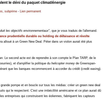
lent le déni du paquet climat/énergie
es, subprime
-
Lien permanent
uit les objectifs environnementaux
", que je vous traduis de l'allemand.
ance prudentielle durable ou holding de défaisance et révolte
a alloué à un Green New Deal. Péter dans un violon aurait été plus
tan. Le second acte est de reprendre à son compte le Plan TARP, de le
urries), et d'amplifier la politique du
helicopter money
de Greenspan-
espérant que les banques recommencent à accorder du crédit (credit easing).
 en grande pompe et en boucle sur tous les médias: créer un green new deal
ts qui le respectent. C'est une imbécillité américaine et ce plan aurait dû
les entreprises qui construisent les éoliennes, fabriquent les capteurs