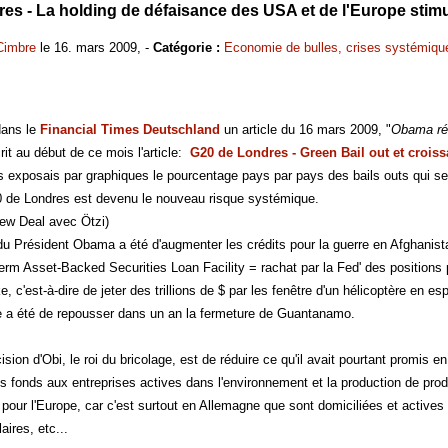
es - La holding de défaisance des USA et de l'Europe stimu
Cimbre
le 16. mars 2009, -
Catégorie :
Economie de bulles, crises systémiqu
dans le
Financial Times Deutschland
un article du 16 mars 2009, "
Obama réd
it au début de ce mois l'article:
G20 de Londres - Green Bail out et croiss
 exposais par graphiques le pourcentage pays par pays des bails outs qui ser
0 de Londres est devenu le nouveau risque systémique.
ew Deal avec Ötzi)
du Président Obama a été d'augmenter les crédits pour la guerre en Afghanis
rm Asset-Backed Securities Loan Facility = rachat par la Fed' des positions po
 c'est-à-dire de jeter des trillions de $ par les fenêtre d'un hélicoptère en 
e a été de repousser dans un an la fermeture de Guantanamo.
sion d'Obi, le roi du bricolage, est de réduire ce qu'il avait pourtant promis
 fonds aux entreprises actives dans l'environnement et la production de produi
pour l'Europe, car c'est surtout en Allemagne que sont domiciliées et actives 
aires, etc...