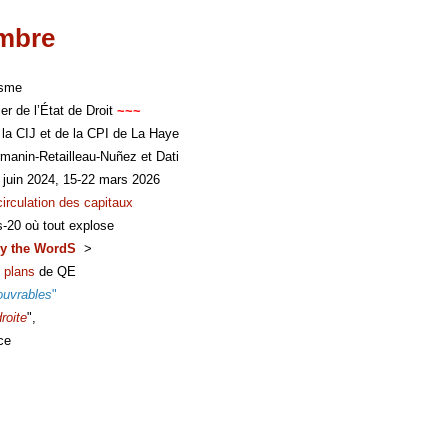
imbre
isme
er de l’État de Droit
~~~
 la CIJ et de la CPI de La Haye
manin-Retailleau-Nuñez et Dati
 juin 2024, 15-22 mars 2026
circulation des capitaux
s-20 où tout explose
y the WordS
>
 plans
de QE
ouvrables
"
roite
",
ce