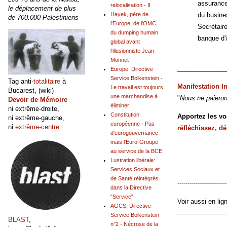
assurance 
relocalisation - II
le déplacement de plus
du busine
Hayek, père de
de 700.000 Palestiniens
l'Europe, de l'OMC,
Secrétair
du dumping humain
banque d'
global avant
l'illusionniste Jean
Monnet
______________
Europe: Directive
Service Bolkenstein -
Tag anti-
totalitaire
à
Manifestation I
Le travail est toujours
Bucarest, (wiki)
une marchandise à
"
Nous ne paieron
Devoir de Mémoire
éliminer
ni extrême-droite,
Constitution
Apportez les v
ni extrême-gauche,
européenne - Pas
ni
extrême-centre
réfléchissez, d
d'eurogouvernance
mais l'Euro-Groupe
au service de la BCE
Lustration libérale:
Services Sociaux et
de Santé réintégrés
------------------------
dans la Directive
"Service"
Voir aussi en lig
AGCS, Directive
Service Bolkenstein
BLAST
,
n°2 - Nécrose de la