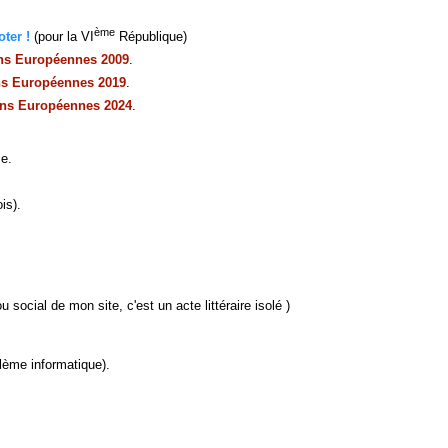
ème
ter !
(pour la VI
République)
ons Européennes 2009
.
ns Européennes 2019
.
ons Européennes 2024
.
ce.
is).
u social de mon site, c'est un acte littéraire isolé )
lème informatique).