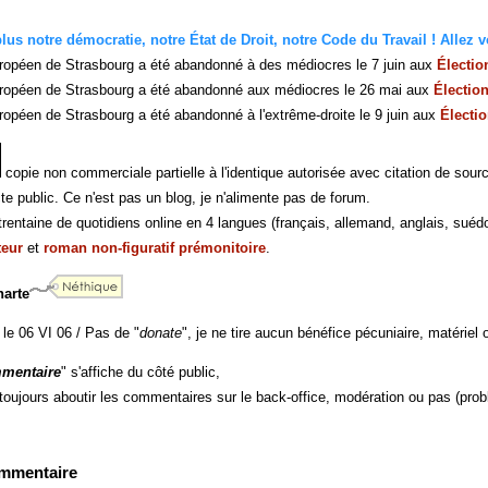
us notre démocratie, notre État de Droit, notre Code du Travail ! Allez vo
ropéen de Strasbourg a été abandonné à des médiocres le 7 juin aux
Électi
ropéen de Strasbourg a été abandonné aux médiocres le 26 mai aux
Électio
opéen de Strasbourg a été abandonné à l'extrême-droite le 9 juin aux
Électi
copie non commerciale partielle à l'identique autorisée avec citation de sour
te public. Ce n'est pas un blog, je n'alimente pas de forum.
rentaine de quotidiens online en 4 langues (français, allemand, anglais, suédo
teur
et
roman non-figuratif prémonitoire
.
harte
 le 06 VI 06 / Pas de "
donate
", je ne tire aucun bénéfice pécuniaire, matériel o
mentaire
" s'affiche du côté public,
 toujours aboutir les commentaires sur le back-office, modération ou pas (prob
ommentaire