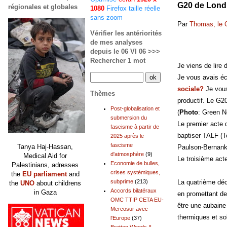
G20 de Londr
régionales et globales
1080
Firefox taille réelle
sans zoom
Par
Thomas, le 
Vérifier les antériorités
de mes analyses
depuis le 06 VI 06 >>>
Rechercher 1 mot
Je viens de lire 
Je vous avais écr
sociale?
Je vous
Thèmes
productif. Le G2
Post-globalisation et
(
Photo
: Green N
submersion du
Le premier acte 
fascisme à partir de
baptiser TALF (Te
2025 après le
fascisme
Tanya Haj-Hassan,
Paulson-Bernanke,
d'atmosphère
(9)
Medical Aid for
Le troisième act
Economie de bulles,
Palestinians, adresses
crises systémiques,
the
EU parliament
and
La quatrième déci
subprime
(213)
the
UNO
about childrens
Accords bilatéraux
in Gaza
en promettant des
OMC TTIP CETA EU-
être une aubaine 
Mercosur avec
thermiques et sol
l'Europe
(37)
Bretton Woods II,