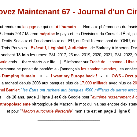
vez Maintenant 67 - Journal d'un C
faut rendre au
langage
ce qui est
à l'humain
. Non aux phéromones du fasc
-3 depuis 2017 Macron
méprise
le pays et les Décisions du Conseil d’État, pili
es Droits Sociaux et Fondamentaux de l'EU, du Droit International de l'ONU, de
 Trois Pouvoirs -
Exécutif, Législatif, Judiciaire
- de Sarkozy à Macron, Dar
s snobent
18 fois
les urnes: P&L 2017, 26 mai 2019, 2020, 2021, P&L 2022, 9
world
ends... there starts our life
|
S'informer sur
Traité de Lisbonne - Libre 
 personne ne parlait de pandémie - j'annonçais
les soaring twenties
, les année
e
Dumping Humain
> -
I want my Europe back !
-
<
OWS - Occup
E a racheté depuis 2008 aux banques plus de
17.000 milliards
avec plus de
20
hel Barnier
:
"
les États ont racheté aux banques 4500 milliards de dettes irréc
s + de
10 ans
,
page 1 ligne 1 et 6
de Google pour "
extrême resserrement à d
nthropofascisme
rétrotopique de Macron, le mot qui n'a pas encore d'existen
et pour "
Macron autocratie électorale
" mon site est
en page 1 ligne 8
_____________________________