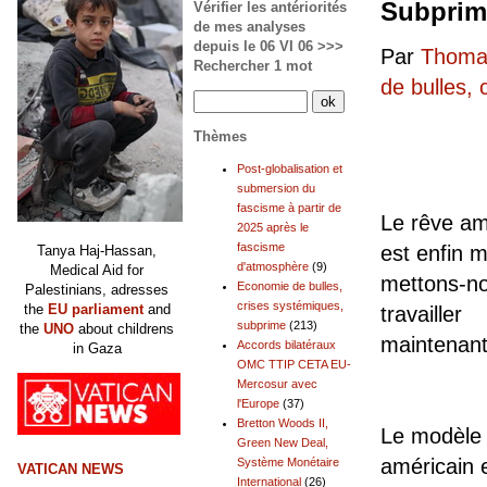
Subprim
Vérifier les antériorités
de mes analyses
depuis le 06 VI 06 >>>
Par
Thomas
Rechercher 1 mot
de bulles,
Thèmes
Post-globalisation et
submersion du
fascisme à partir de
Le rêve am
2025 après le
fascisme
est enfin m
Tanya Haj-Hassan,
d'atmosphère
(9)
Medical Aid for
mettons-n
Economie de bulles,
Palestinians, adresses
crises systémiques,
the
EU parliament
and
travailler
subprime
(213)
the
UNO
about childrens
maintenant
Accords bilatéraux
in Gaza
OMC TTIP CETA EU-
Mercosur avec
l'Europe
(37)
Bretton Woods II,
Le modèle
Green New Deal,
américain e
Système Monétaire
VATICAN NEWS
International
(26)