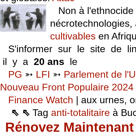
Non à l'ethnocide 
nécrotechnologies,
cultivables
en Afriq
S'informer sur le site de li
il y a
20 ans
le
06 VI 06
PG
➳
LFI
➳
Parlement de l'U
Nouveau Front Populaire 2024
Finance Watch
| aux urnes, on
⇖ ⇖
Tag
anti-totalitaire
à Buca
Rénovez Maintenant 