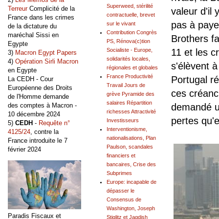
Superweed, stérilité
Terreur
Complicité de la
valeur d'il
contractuelle, brevet
France dans les crimes
pas à paye
sur le vivant
de la dictature du
Contribution Congrès
maréchal Sissi en
Brothers fa
PS, Rénova(c)tion
Egypte
Socialiste - Europe,
11 et les c
3)
Macron Egypt Papers
solidarités locales,
4)
Opération Sirli Macron
s'élèvent à
régionales et globales
en Egypte
France Productivité
Portugal r
La CEDH - Cour
Travail Jours de
Européenne des Droits
ces créanc
grève Pyramide des
de l'Homme demande
salaires Répartition
des comptes à Macron -
demandé un 
richesses Attractivité
10 décembre 2024
pertes qu'e
Investisseurs
5)
CEDH
-
Requête n°
Interventionisme,
4125/24
, contre la
nationalisations, Plan
France introduite le 7
Paulson, scandales
février 2024
financiers et
bancaires, Crise des
Subprimes
Europe: incapable de
dépasser le
Consensus de
Washington, Joseph
Paradis Fiscaux et
Stiglitz et Jagdish