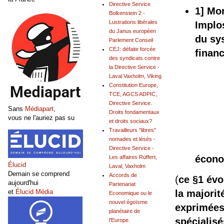
Directive Service
1] Mor
Bolkenstein 2 -
Lustrations libérales
Implo
du Janus européen
du sy
Parlement Conseil
CEJ: défaite forcée
financ
des syndicats contre
la Directive Service -
Laval Vaxholm, Viking
Constitution Europe,
TCE, AGCS ADPIC,
Directive Service.
Sans
Médiapart
,
Droits fondamentaux
vous ne l'auriez pas su
et droits sociaux?
Travailleurs "libres"
nomades et lésés -
Directive Service -
écono
Les affaires Rüffert,
Élucid
Laval, Vaxholm
Demain se comprend
Accords de
(
ce §1 évol
aujourd'hui
Partenariat
et
Élucid Média
la majorit
Economique ou le
nouvel égoïsme
exprimées 
planétaire de
spécialisé
l'Europe.