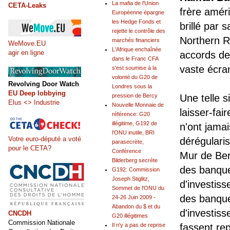
La mafia de l'Union
CETA-Leaks
frère amér
Européenne épargne
les Hedge Fonds et
brillé par 
rejette le contrôle des
Northern R
marchés financiers
WeMove.EU
L'Afrique enchaînée
agir en ligne
accords d
dans le Franc CFA
vaste écran
s'est soumise à la
volonté du G20 de
Revolving Door Watch
Londres sous la
EU Deep lobbying
pression de Bercy
Une telle s
Elus <> Industrie
Nouvelle Monnaie de
laisser-fair
référence: G20
illégitime, G192 de
n'ont jamai
l'ONU inutile, BRI
Votre euro-député a voté
dérégularis
parasecrète,
pour le CETA?
Conférence
Mur de Ber
Bilderberg secrète
des banque
G192: Commission
Joseph Stiglitz,
d'investis
Sommet de l'ONU du
des banque
24-26 Juin 2009 -
Abandon du $ et du
d'investiss
CNCDH
G20 illégitimes
Commission Nationale
Il n'y a pas de reprise
fassent rep