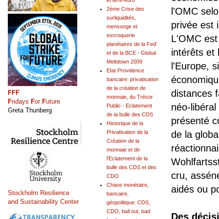
et livre-euro
2ème Crise des
l'OMC selon
surliquidités,
privée est
mensonge et
escroquerie
L'OMC est 
planétaires de la Fed'
intérêts et
et de la BCE - Global
Meltdown 2009
l'Europe, s
Etat Providence
économique
bancaire: privatisation
de la création de
distances 
FFF
monnaie, du Trésor
F
ridays
F
or
F
uture
néo-libéral
Public - Eclatement
Greta Thunberg
de la bulle des CDS
présenté c
Historique de la
Privatisation de la
de la globa
Création de la
réactionnai
monnaie et de
l'Eclatement de la
Wohlfartsst
bulle des CDS et des
cru, asséné
CDO
Chaos monétaire,
aidés ou po
Stockholm Resilience
bancaire,
and Sustainability Center
géopolitique: CDS,
CDO, bail out, bad
Des décis