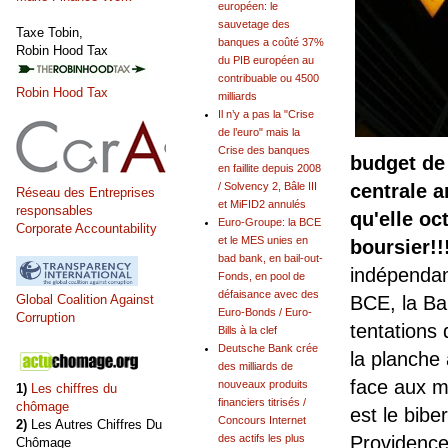
européen: le
sauvetage des
Taxe Tobin,
banques a coûté 37%
Robin Hood Tax
du PIB européen au
contribuable ou 4500
Robin Hood Tax
milliards
Il n’y a pas la "Crise
de l’euro" mais la
Crise des banques
budget de 
en faillite depuis 2008
/ Solvency 2, Bâle III
centrale a
Réseau des Entreprises
et MiFID2 annulés
responsables
qu'elle oc
Euro-Groupe: la BCE
Corporate Accountability
et le MES unies en
boursier!!
bad bank, en bail-out-
indépendan
Fonds, en pool de
défaisance avec des
Global Coalition Against
BCE, la B
Euro-Bonds / Euro-
Corruption
tentations 
Bills à la clef
Deutsche Bank crée
la planche
des milliards de
face aux m
nouveaux produits
1)
Les chiffres du
financiers titrisés /
chômage
est le bibe
Concours Internet
2)
Les Autres Chiffres Du
des actifs les plus
Providence
Chômage