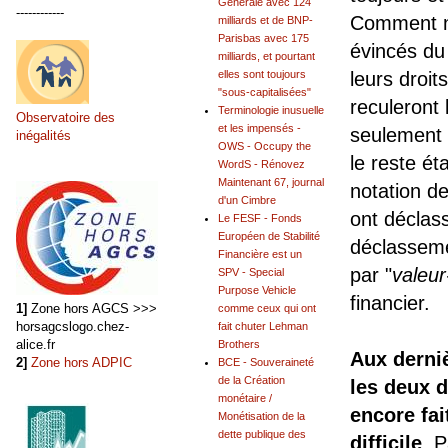
Générale avec 124
------------
Comment ne
milliards et de BNP-
Parisbas avec 175
évincés du 
milliards, et pourtant
elles sont toujours
leurs droit
"sous-capitalisées"
reculeront
Terminologie inusuelle
Observatoire des
et les impensés -
seulement 
inégalités
OWS - Occupy the
le reste ét
WordS - Rénovez
Maintenant 67, journal
notation d
d'un Cimbre
ont déclas
Le FESF - Fonds
Européen de Stabilité
déclasseme
Financière est un
par "
valeur
SPV - Special
Purpose Vehicle
financier.
1]
Zone hors AGCS >>>
comme ceux qui ont
horsagcslogo.chez-
fait chuter Lehman
alice.fr
Brothers
Aux derniè
2]
Zone hors ADPIC
BCE - Souveraineté
de la Création
les deux 
monétaire /
encore fai
Monétisation de la
dette publique des
difficile
. P