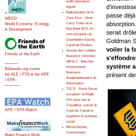
actifs bancaires
d'investis
légués
Balkanisation de la
>
passe déjà
Zone Euro - 2ème
WEED
absorption
Carry Trade de la
World Economy, Ecology
Bad Bank BCE, Ex-
& Development
serait drôl
voto européen du
Quantitative Easing,
Goldman Sa
Cartel de l'Euribor
voiler la 
Victoire des Lobbies
Friends of the Earth
financiers: Directive
s'effondre
MiFID 2 - Marchés
-----------
système a
d’instruments
Bilaterals.org contre
financiers -
présent de
les ALE / FTA et les APE
Analphabétisation de
/ EPA
l'information
------------
TSCG - Pacte Fiscal
européen: la Règle
d'Or pour tuer le
Travailleur, casser le
APE / EPA Watch
Code du Travail et
organiser le dumping
social
Michel Barnier,
Commissaire
Make Finance Work