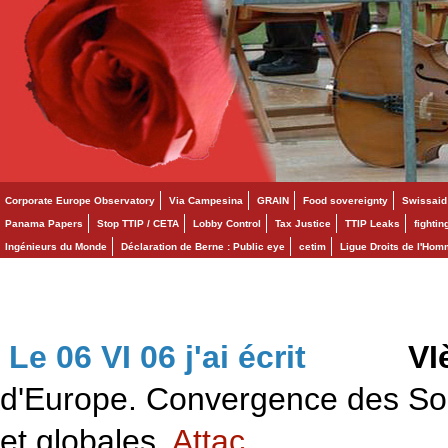
Corporate Europe Observatory
Via Campesina
GRAIN
Food sovereignty
Swissaid
Panama Papers
Stop TTIP / CETA
Lobby Control
Tax Justice
TTIP Leaks
fighti
Ingénieurs du Monde
Déclaration de Berne : Public eye
cetim
Ligue Droits de l'Ho
Le 06 VI 06 j'ai écrit
>>>
VI
d'Europe. Convergence des Solid
et globales.
Attac