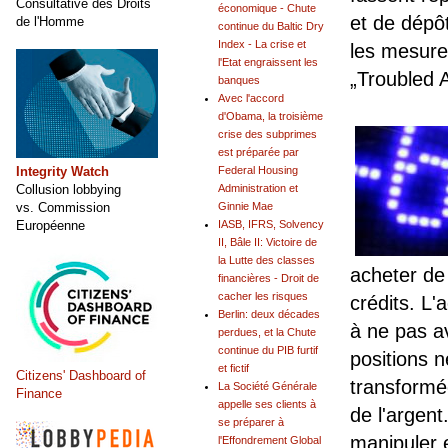
Consultative des Droits
économique - Chute
et de dépô
de l'Homme
continue du Baltic Dry
Index - La crise et
les mesure
l'Etat engraissent les
„Troubled 
banques
Avec l'accord
d'Obama, la troisième
crise des subprimes
est préparée par
Integrity Watch
Federal Housing
Collusion lobbying
Administration et
vs. Commission
Ginnie Mae
Européenne
IASB, IFRS, Solvency
II, Bâle II: Victoire de
la Lutte des classes
acheter de 
financières - Droit de
cacher les risques
crédits. L'
Berlin: deux décades
à ne pas av
perdues, et la Chute
continue du PIB furtif
positions 
et fictif
Citizens' Dashboard of
transformé
La Société Générale
Finance
appelle ses clients à
de l'argent
se préparer à
manipuler e
l'Effondrement Global