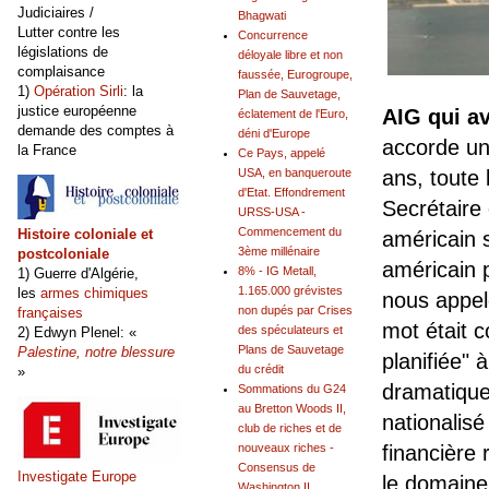
Judiciaires /
Bhagwati
Lutter contre les
Concurrence
législations de
déloyale libre et non
complaisance
faussée, Eurogroupe,
1)
Opération Sirli
: la
Plan de Sauvetage,
justice européenne
AIG qui av
éclatement de l'Euro,
demande des comptes à
déni d'Europe
accorde un 
la France
Ce Pays, appelé
USA, en banqueroute
ans, toute 
d'Etat. Effondrement
Secrétaire
URSS-USA -
Commencement du
Histoire coloniale et
américain s
3ème millénaire
postcoloniale
américain 
8% - IG Metall,
1) Guerre d'Algérie,
1.165.000 grévistes
les
armes chimiques
nous appel
non dupés par Crises
françaises
mot était 
des spéculateurs et
2) Edwyn Plenel: «
Plans de Sauvetage
Palestine, notre blessure
planifiée" 
du crédit
»
dramatique
Sommations du G24
au Bretton Woods II,
nationalisé
club de riches et de
nouveaux riches -
financière 
Consensus de
Investigate Europe
le domaine
Washington II