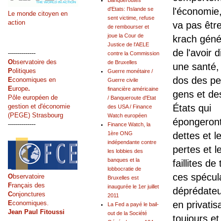
Banqueroutes
d'Etats: l'Islande se
l'économie
Le monde citoyen en
sent victime, refuse
action
va pas être
de rembourser et
joue la Cour de
krach génér
Justice de l'AELE
de l'avoir 
--------------
contre la Commission
O
bservatoire des
de Bruxelles
une santé, 
P
olitiques
Guerre monétaire /
dos des pe
E
conomiques en
Guerre civile
E
urope
.
financière américaine
gens et de
Pôle européen de
/ Banqueroute d'Etat
gestion et d'économie
États qui
des USA / Finance
(PEGE) Strasbourg
Watch européen
épongeront
--------------
Finance Watch, la
1ère ONG
dettes et l
indépendante contre
pertes et l
les lobbies des
banques et la
faillites de
lobbocratie de
ces spécul
O
bservatoire
Bruxelles est
F
rançais des
inaugurée le 1er juillet
déprédateu
C
onjonctures
2011
E
conomiques.
en privatis
La Fed a payé le bail-
Jean Paul Fitoussi
out de la Société
toujours et