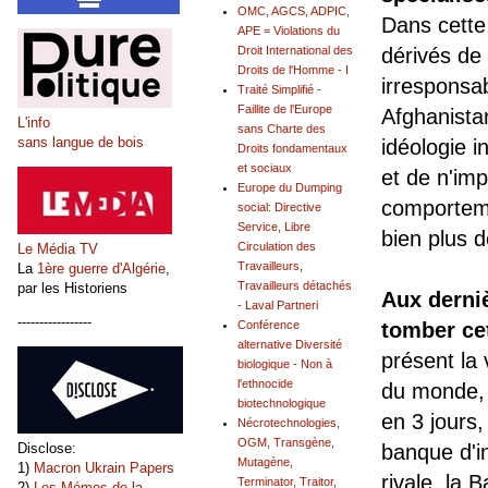
OMC, AGCS, ADPIC,
Dans cette
APE = Violations du
Droit International des
dérivés de 
Droits de l'Homme - I
irresponsab
Traité Simplifié -
Faillite de l'Europe
Afghanista
L'info
sans Charte des
sans langue de bois
idéologie in
Droits fondamentaux
et sociaux
et de n'im
Europe du Dumping
comporteme
social: Directive
Service, Libre
bien plus d
Circulation des
Le Média TV
Travailleurs,
La
1ère guerre d'Algérie
,
Travailleurs détachés
par les Historiens
Aux derniè
- Laval Partneri
-----------------
Conférence
tomber ce
alternative Diversité
présent la
biologique - Non à
l'ethnocide
du monde, 
biotechnologique
en 3 jours,
Nécrotechnologies,
OGM, Transgène,
Disclose:
banque d'i
Mutagène,
1)
Macron Ukrain Papers
rivale, la 
Terminator, Traitor,
2)
Les Mémos de la