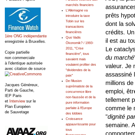
marchés financiers
assurances 
L'Allemagne va
prêts hypot
introduire la taxe
Tobin sur les
dont la sol
transactions
crédits. U
financières
1ère ONG indépendante
Quo Vadis
il est au 
enregistrée à Bruxelles.
Ökonomik? / 1993-
Le cataclys
2011, "Crise
Copie partielle
financière", tous
du marché
non commerciale
savaient mais
à l'identique autorisée
voulaient profiter des
valeur. Je 
avec citation de source
"dividendes de la
assassiné l
paix"
De l'illusion
millions de
Jacques Généreux,
suprématiste de la
Parti de Gauche,
emploi, êt
concurrence libre
IEP Paris
non-faussée et de la
tellement 
et
Interview
sur le
pure information
Plan Européen
comme le m
parfaite à l'Europe
de Sauvetage
des lobbies
"
dignité par
Croissance
semaine. A
appauvrissante pour
tous
comporteme