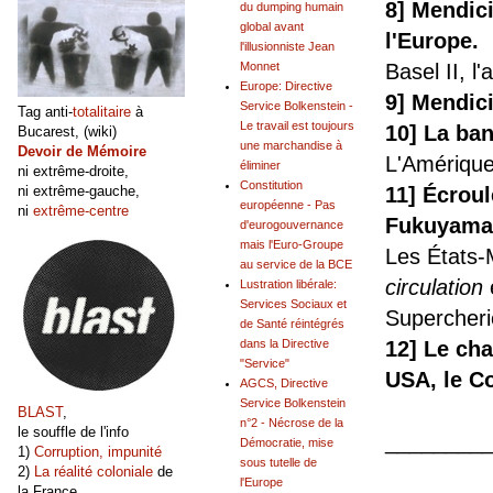
8] Mendici
du dumping humain
global avant
l'Europe.
l'illusionniste Jean
Monnet
Basel II, l
Europe: Directive
9] Mendici
Service Bolkenstein -
Tag anti-
totalitaire
à
Le travail est toujours
10] La ba
Bucarest, (wiki)
une marchandise à
Devoir de Mémoire
L'Amérique
éliminer
ni extrême-droite,
Constitution
11] Écrou
ni extrême-gauche,
européenne - Pas
ni
extrême-centre
Fukuyama
d'eurogouvernance
mais l'Euro-Groupe
Les États-
au service de la BCE
circulation
Lustration libérale:
Services Sociaux et
Supercheri
de Santé réintégrés
dans la Directive
12] Le cha
"Service"
USA, le C
AGCS, Directive
Service Bolkenstein
BLAST
,
n°2 - Nécrose de la
le souffle de l'info
________
Démocratie, mise
1)
Corruption, impunité
sous tutelle de
2)
La réalité coloniale
de
l'Europe
la France