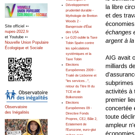
Développement
la libre ci
prudentiel durable -
et des trav
Mythologie de Bretton
Woods 2 -
économies
Site officiel ➳
Banqeroute d'État
échanges et
nupes-2022.fr
des USA
et Youtube ➳
Le G20 oublie la Taxe
argent à la
Nouvelle Union Populaire
Tobin Spahn contre
Écologique et Sociale
les spéculations
systémiques et la
AIG avait o
Taxe Tobin
Elections
milliards d
Européennes 2009 -
d'assuranc
Traité de Lisbonne et
"les services...",
subprimes 
retour du Titre III du
activités 
TCE et de
Bolkenstein
premier li
Elections
Observatoire
concertée 
Européennes 09 -
des Inégalités
Directive Fonds
toute déclin
Propres, CEJ, Bâle 2,
ampleur n'
Eclatement de
l'Eurozone, euro-glut
économies 