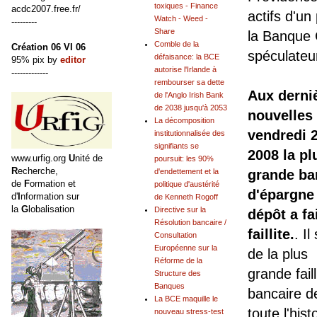
toxiques - Finance
acdc2007.free.fr/
actifs d'un
Watch - Weed -
---------
Share
la Banque C
Comble de la
Création 06 VI 06
spéculateu
défaisance: la BCE
95% pix by
editor
autorise l'Irlande à
-------------
rembourser sa dette
Aux derni
de l'Anglo Irish Bank
de 2038 jusqu'à 2053
nouvelles
La décomposition
vendredi 2
institutionnalisée des
signifiants se
2008 la pl
www.urfig.org
U
nité de
poursuit: les 90%
R
echerche,
d'endettement et la
grande b
de
F
ormation et
politique d'austérité
d'épargne
d'
I
nformation sur
de Kenneth Rogoff
la
G
lobalisation
Directive sur la
dépôt a fa
Résolution bancaire /
faillite.
. Il
Consultation
Européenne sur la
de la plus
Réforme de la
grande faill
Structure des
Banques
bancaire d
La BCE maquille le
toute l'his
nouveau stress-test