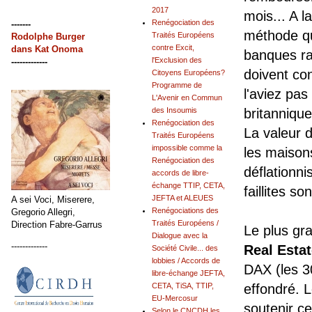
2017
mois... A l
Renégociation des
-------
méthode qu
Traités Européens
Rodolphe Burger
contre Excit,
dans
Kat Onoma
banques ra
l'Exclusion des
-------------
doivent con
Citoyens Européens?
Programme de
l'aviez pa
L'Avenir en Commun
des Insoumis
britannique
Renégociation des
La valeur 
Traités Européens
impossible comme la
les maison
Renégociation des
déflationni
accords de libre-
échange TTIP, CETA,
faillites so
JEFTA et ALEUES
A sei Voci, Miserere,
Renégociations des
Gregorio Allegri,
Traités Européens /
Direction Fabre-Garrus
Le plus gr
Dialogue avec la
-------------
Real Esta
Société Civile... des
lobbies / Accords de
DAX (les 3
libre-échange JEFTA,
CETA, TiSA, TTIP,
effondré. 
EU-Mercosur
soutenir ce
Selon le CNCDH les