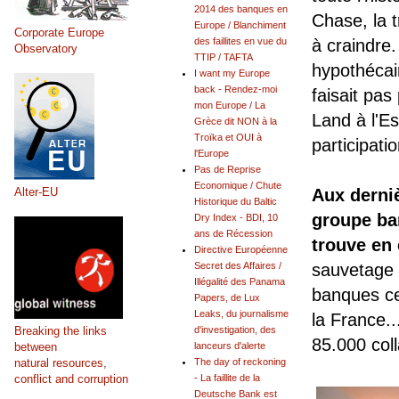
2014 des banques en
Chase, la 
Europe / Blanchiment
Corporate Europe
des faillites en vue du
à craindre
Observatory
TTIP / TAFTA
hypothécair
I want my Europe
back - Rendez-moi
faisait pa
mon Europe / La
Land à l'Es
Grèce dit NON à la
Troïka et OUI à
participati
l'Europe
Pas de Reprise
Economique / Chute
Alter-EU
Aux derni
Historique du Baltic
groupe ba
Dry Index - BDI, 10
ans de Récession
trouve en
Directive Européenne
Secret des Affaires /
sauvetage 
Illégalité des Panama
banques ce
Papers, de Lux
Leaks, du journalisme
la France..
Breaking the links
d'investigation, des
85.000 col
between
lanceurs d'alerte
natural resources,
The day of reckoning
conflict and corruption
- La faillite de la
Deutsche Bank est