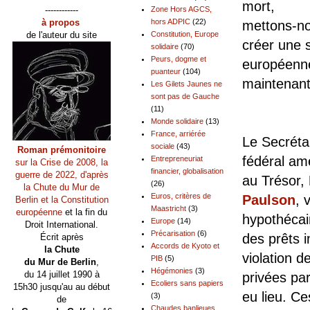
mort,
------------
Zone Hors AGCS,
à propos
hors ADPIC
(22)
mettons-n
de l'auteur du site
Constitution, Europe
créer une 
solidaire
(70)
Peurs, dogme et
européenn
puanteur
(104)
maintenant
Les Gilets Jaunes ne
sont pas de Gauche
(11)
Monde solidaire
(13)
France, arriérée
Le Secréta
sociale
(43)
Roman prémonitoire
fédéral am
Entrepreneuriat
sur la Crise de 2008, la
financier, globalisation
guerre de 2022, d'après
au Trésor,
(26)
la Chute du Mur de
Euros, critères de
Paulson
, 
Berlin et la Constitution
Maastricht
(3)
européenne
et la fin du
hypothécai
Europe
(14)
Droit International.
Précarisation
(6)
des prêts i
Écrit après
Accords de Kyoto et
la Chute
violation 
PIB
(5)
du Mur de Berlin
,
Hégémonies
(3)
du 14 juillet 1990 à
privées par
Ecoliers sans papiers
15h30 jusqu'au au début
eu lieu. C
(3)
de
Chaudes banlieues,