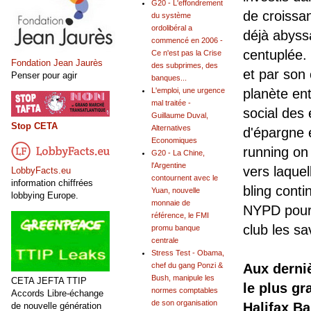
G20 - L'effondrement
de croissan
du système
ordolibéral a
déjà abyss
commencé en 2006 -
centuplée.
Ce n'est pas la Crise
Fondation Jean Jaurès
des subprimes, des
et par son 
Penser pour agir
banques...
L'emploi, une urgence
planète ent
mal traitée -
social des
Guillaume Duval,
Stop CETA
Alternatives
d'épargne 
Economiques
running on 
G20 - La Chine,
l'Argentine
vers laquel
LobbyFacts.eu
contournent avec le
information chiffrées
bling conti
Yuan, nouvelle
lobbying Europe.
monnaie de
NYPD pour o
référence, le FMI
club les sa
promu banque
centrale
Stress Test - Obama,
chef du gang Ponzi &
Aux derniè
Bush, manipule les
CETA JEFTA TTIP
le plus gr
normes comptables
Accords Libre-échange
de son organisation
Halifax Ba
de nouvelle génération