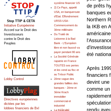
système financier US
de prêts h
2] Ce Pays, appelé
banques eu
USA, en banqueroute
d'Etat. Effondrement
Northern R
Stop TTIP & CETA
URSS-USA -
Initiative Européenne
Commencement du
la IKB en 
Accord sur le Droit des
3ème millénaire
américaine
Investisseurs
Du Traité de
contre le Droit des
Lisbonne à la Bad
l'Assuranc
Peuples
Bank - L'Européen
d'investis
libre et non faussé va
payer pendant 80 ans
été nation
La Société Générale
rapatrie en France
TOUTES ses pertes
Après 1999,
et les vend au fisc et
financiers
au Trésor Public
Lobby Control
2ème vague des
devint une 
grandes faillites des
banques - 2ème et
comme un re
3ème Krach
rapidement 
immobilier
Directives européennes
commercial et
spéculation
dictées par les
industriel
lobbies financiers de Bxl
rendu aveu
La théâtralité