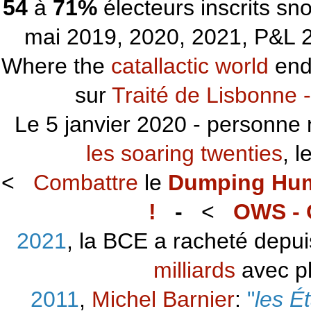
54
à
71%
électeurs inscrits s
mai 2019, 2020, 2021, P&L 2
Where the
catallactic world
ends
sur
Traité de Lisbonne -
Le 5 janvier 2020 - personne 
les soaring twenties
, 
<
Combattre
le
Dumping Hu
!
-
<
OWS - 
2021
, la BCE a racheté depu
milliards
avec p
2011
,
Michel Barnier
:
"
les É