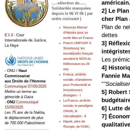
américain
.....sélection de......
Solidarités manquées
2] Le Plan
depuis le 06 VI 06 ( par
cher Plan
ordre croissant )
Plan de ne
Nouveau Manuel
d'Histoire pour se
dettes
C I J
- Cour
sentir bien en France
Internationale de Justice,
3] Réflexi
Putsch UMP/UDF à
La Haye
Strasbourg: les
intégriste
eurodéputés français
Les prémi
annulent le NON du
Référendum du 29
4] Histori
mai
- ONU /
Haut
France, arriérée
Fannie Ma
Commissariat
sociale, championne
aux Droits de l'Homme
"
"Socialiser
pour Productivité et
Communiqué 07/05/2025
Investisseurs
5] Robert 
Mettre un terme au
étrangers - I
génocide à Gaza
budgétaire
La France, arriérée
-
ONU
Communiqué
sociale, le paradigme
15/05/2025
6] Lutte d
chinois, la
Les 75 ans de la Nakba,
7] Économ
relocalisation - II
le déplacement de plus
Hayek, père de
de 700.000 Palestiniens
qualitativ
l'Europe, de l'OMC,