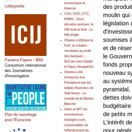
économique et
des produi
Lobbypedia
financier
CDS, CDO, OTC,
moulin qui
RMBS - Deux
législation
décades perdues: le
PIB furtif et fictif - Le
d'investiss
PIB d'initié
soumises à 
Obama confisque la
Fed', la création
et de réser
monétaire au profit
le Gouverne
des banques -
Panama Papers -
ICIJ
McCain veut rétablir
fonds prop
Consortium international
le Glass-Steagall Act
des Journalistes
nouveau sy
Obama a été
d'Investigation
entreposé à la
au système
Présidence par les
lobbies financiers de
pyramidal,
Wall Street - Le
dettes doi
mariole de la Maison
Blanche
budgétaire
Selon le MIT, les
de petits 
Plan de sauvetage
investisseurs
pour l'Eurozone
étrangers sont
L'intérêt d
responsables de
pour génér
l'effondrement du