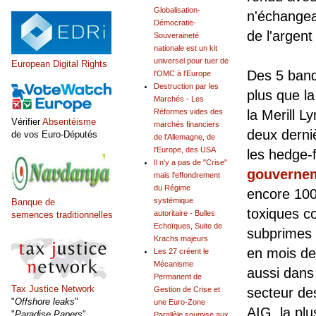
Globalisation-
n'échangeai
Démocratie-
de l'argent
Souveraineté
nationale est un kit
universel pour tuer de
European Digital Rights
Des 5 banq
l'OMC à l'Europe
Destruction par les
plus que l
Marchés - Les
Réformes vides des
la Merill L
Vérifier
Absentéisme
marchés financiers
deux derni
de vos Euro-Députés
de l'Allemagne, de
l'Europe, des USA
les hedge
Il n'y a pas de "Crise"
gouverne
mais l'effondrement
du Régime
encore 1000
systémique
Banque de
toxiques c
autoritaire - Bulles
semences traditionnelles
Echoïques, Suite de
subprimes c
Krachs majeurs
en mois de
Les 27 créent le
Mécanisme
aussi dans
Permanent de
Tax Justice Network
Gestion de Crise et
secteur de
"
Offshore leaks
"
une Euro-Zone
AIG, la pl
"
Paradise Papers
"
Parallèle soumise aux