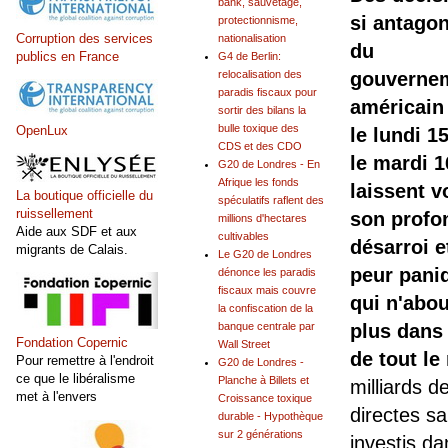
bank, sauvetage,
si antagon
protectionnisme,
Corruption des services
nationalisation
du
publics en France
G4 de Berlin:
relocalisation des
gouverne
paradis fiscaux pour
américain
sortir des bilans la
bulle toxique des
OpenLux
le lundi 15
CDS et des CDO
le mardi 1
G20 de Londres - En
Afrique les fonds
laissent v
La boutique officielle du
spéculatifs raflent des
ruissellement
son profo
millions d'hectares
Aide aux SDF et aux
cultivables
désarroi e
migrants de Calais.
Le G20 de Londres
peur pani
dénonce les paradis
fiscaux mais couvre
qui n'abou
la confiscation de la
banque centrale par
plus dans 
Fondation Copernic
Wall Street
de tout l
Pour remettre à l'endroit
G20 de Londres -
ce que le libéralisme
Planche à Billets et
milliards d
met à l'envers
Croissance toxique
directes sa
durable - Hypothèque
sur 2 générations
investis da