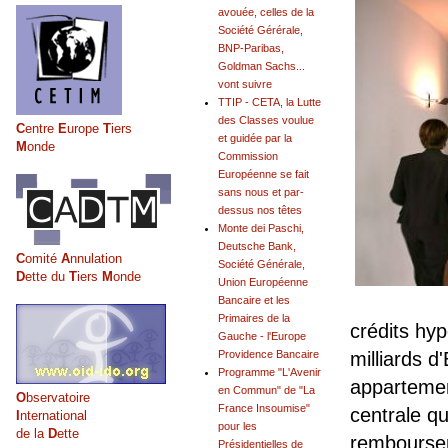
avouée, celles de la
Société Gérérale,
BNP-Paribas,
Goldman Sachs...
vont suivre
TTIP - CETA, la Lutte
des Classes voulue
C
entre
E
urope
T
iers
et guidée par la
M
onde
Commission
Européenne se fait
sans nous et par-
dessus nos têtes
Monte dei Paschi,
Deutsche Bank,
C
omité
A
nnulation
Société Générale,
D
ette du
T
iers
M
onde
Union Européenne
Bancaire et les
Primaires de la
crédits hy
Gauche - l'Europe
Providence Bancaire
milliards d
Programme "L'Avenir
appartemen
en Commun" de "La
O
bservatoire
France Insoumise"
centrale qu
I
nternational
pour les
de la
D
ette
remboursem
Présidentielles de