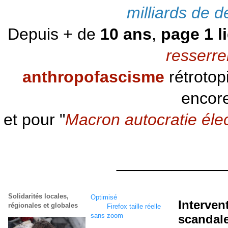
milliards de d
Depuis + de
10 ans
,
page 1 l
resserre
anthropofascisme
rétrotop
encore
et pour "
Macron autocratie éle
____________
Solidarités locales,
Optimisé
écran
1920 x
Interven
régionales et globales
1080
Firefox taille réelle
sans zoom
scandale