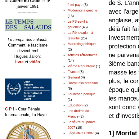
la
Guerre du Golfe
le 16
de $. L'ann
froid pays
(3)
janvier 1991
avec l'arg
Modernité à gauche
----------------
(16)
anglaise, 
Le PS est-il à
gauche?
(45)
déjà fait f
La Rénovation, à
Investment
Gauche
(25)
Le temps des salauds
Marketing politique
Comment le fascisme
protection 
(2)
devient réel
ne parvena
Artistes réfractaires
Hugues Jallon:
(14)
livre
et
vidéo
3ième banq
VIème République
(1)
masse les 
-----------------------
France
(8)
General
(4)
plus, le co
Devoir d'expression
époque qui 
(6)
Jeunesse politique
les manœuv
(1)
Education
(2)
sont donc 
C P I
- Cour Pénale
Les droites de
Internationale, La Haye
et d'invest
France
(2)
La fièvre du poulet
2007
(19)
1] Morita
Législatives 2007
(4)