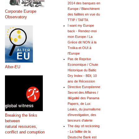
2014 des banques en
Europe / Blanchiment
Corporate Europe
des faillites en vue du
Observatory
TTIP / TAFTA
I want my Europe
back - Rendez-moi
mon Europe / La
Grèce dit NON à la
Troïka et OUI à
l'Europe
Pas de Reprise
Economique / Chute
Alter-EU
Historique du Baltic
Dry Index - BDI, 10
ans de Récession
Directive Européenne
Secret des Affaires /
Illégalité des Panama
Papers, de Lux
Leaks, du journalisme
Breaking the links
d'investigation, des
between
lanceurs d'alerte
natural resources,
The day of reckoning
conflict and corruption
- La faillite de la
Deutsche Bank est