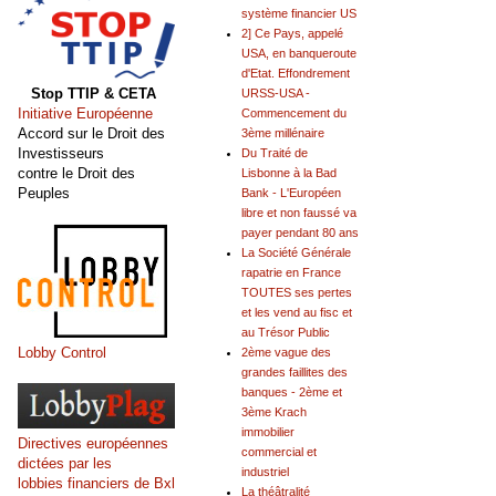
système financier US
2] Ce Pays, appelé
USA, en banqueroute
d'Etat. Effondrement
Stop TTIP & CETA
URSS-USA -
Initiative Européenne
Commencement du
Accord sur le Droit des
3ème millénaire
Investisseurs
Du Traité de
contre le Droit des
Lisbonne à la Bad
Peuples
Bank - L'Européen
libre et non faussé va
payer pendant 80 ans
La Société Générale
rapatrie en France
TOUTES ses pertes
et les vend au fisc et
au Trésor Public
Lobby Control
2ème vague des
grandes faillites des
banques - 2ème et
3ème Krach
immobilier
Directives européennes
commercial et
dictées par les
industriel
lobbies financiers de Bxl
La théâtralité