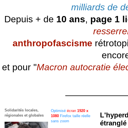
milliards de d
Depuis + de
10 ans
,
page 1 l
resserre
anthropofascisme
rétrotop
encore
et pour "
Macron autocratie éle
____________
Solidarités locales,
Optimisé
écran
1920 x
L'hyperd
régionales et globales
1080
Firefox taille réelle
sans zoom
étranglé