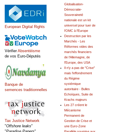
Globalisation-
Démocratie-
Souveraineté
nationale est un kit
universel pour tuer de
European Digital Rights
l'OMC à l'Europe
Destruction par les
Marchés - Les
Réformes vides des
Vérifier
Absentéisme
marchés financiers
de vos Euro-Députés
de l'Allemagne, de
l'Europe, des USA
Il n'y a pas de "Crise"
mais l'effondrement
du Régime
systémique
Banque de
autoritaire - Bulles
semences traditionnelles
Echoïques, Suite de
Krachs majeurs
Les 27 créent le
Mécanisme
Permanent de
Tax Justice Network
Gestion de Crise et
"
Offshore leaks
"
une Euro-Zone
"
Paradise Papers
"
Parallèle soumise aux