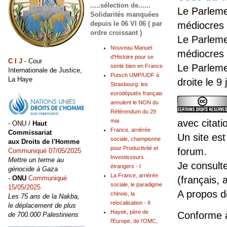
.....sélection de......
Le Parleme
Solidarités manquées
médiocres 
depuis le 06 VI 06 ( par
ordre croissant )
Le Parleme
Nouveau Manuel
médiocres 
d'Histoire pour se
C I J
- Cour
Le Parleme
sentir bien en France
Internationale de Justice,
Putsch UMP/UDF à
La Haye
droite le 9
Strasbourg: les
eurodéputés français
annulent le NON du
Référendum du 29
avec citati
mai
- ONU /
Haut
France, arriérée
Commissariat
Un site est
sociale, championne
aux Droits de l'Homme
pour Productivité et
forum.
Communiqué 07/05/2025
Investisseurs
Mettre un terme au
Je consult
étrangers - I
génocide à Gaza
La France, arriérée
(français, 
-
ONU
Communiqué
sociale, le paradigme
15/05/2025
A propos 
chinois, la
Les 75 ans de la Nakba,
relocalisation - II
le déplacement de plus
Hayek, père de
Conforme 
de 700.000 Palestiniens
l'Europe, de l'OMC,