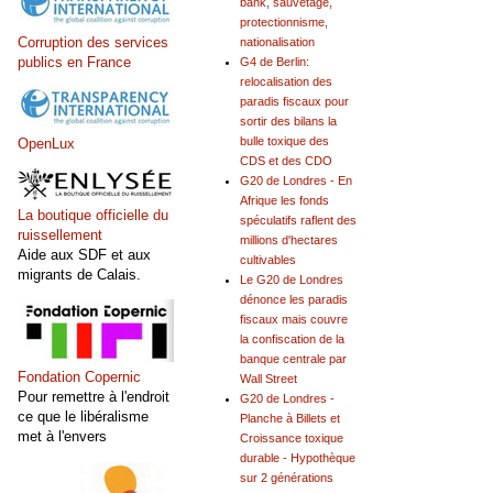
bank, sauvetage,
protectionnisme,
Corruption des services
nationalisation
publics en France
G4 de Berlin:
relocalisation des
paradis fiscaux pour
sortir des bilans la
bulle toxique des
OpenLux
CDS et des CDO
G20 de Londres - En
Afrique les fonds
La boutique officielle du
spéculatifs raflent des
ruissellement
millions d'hectares
Aide aux SDF et aux
cultivables
migrants de Calais.
Le G20 de Londres
dénonce les paradis
fiscaux mais couvre
la confiscation de la
banque centrale par
Fondation Copernic
Wall Street
Pour remettre à l'endroit
G20 de Londres -
ce que le libéralisme
Planche à Billets et
met à l'envers
Croissance toxique
durable - Hypothèque
sur 2 générations