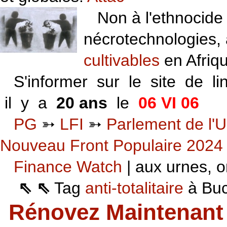
Non à l'ethnocide 
nécrotechnologies,
cultivables
en Afriq
S'informer sur le site de li
il y a
20 ans
le
06 VI 06
PG
➳
LFI
➳
Parlement de l'U
Nouveau Front Populaire 2024
Finance Watch
| aux urnes, on
⇖ ⇖
Tag
anti-totalitaire
à Buca
Rénovez Maintenant 