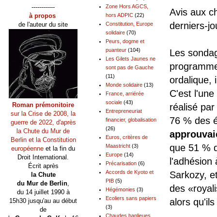
------------
Zone Hors AGCS,
Avis aux c
à propos
hors ADPIC
(22)
derniers-jo
de l'auteur du site
Constitution, Europe
solidaire
(70)
Peurs, dogme et
puanteur
(104)
Les sondag
Les Gilets Jaunes ne
programme
sont pas de Gauche
(11)
ordalique, 
Monde solidaire
(13)
C'est l'une
France, arriérée
sociale
(43)
Roman prémonitoire
réalisé par
Entrepreneuriat
sur la Crise de 2008, la
76 % des é
financier, globalisation
guerre de 2022, d'après
(26)
la Chute du Mur de
approuvai
Euros, critères de
Berlin et la Constitution
que 51 % d
Maastricht
(3)
européenne
et la fin du
Europe
(14)
Droit International.
l'adhésion
Précarisation
(6)
Écrit après
Accords de Kyoto et
Sarkozy, e
la Chute
PIB
(5)
du Mur de Berlin
,
des «royali
Hégémonies
(3)
du 14 juillet 1990 à
Ecoliers sans papiers
alors qu'il
15h30 jusqu'au au début
(3)
de
Chaudes banlieues,