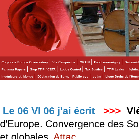
Corporate Europe Observatory
Via Campesina
GRAIN
Food sovereignty
Swissaid
Panama Papers
Stop TTIP / CETA
Lobby Control
Tax Justice
TTIP Leaks
fighti
Ingénieurs du Monde
Déclaration de Berne : Public eye
cetim
Ligue Droits de l'Ho
Le 06 VI 06 j'ai écrit
>>>
VI
d'Europe. Convergence des Solid
et globales.
Attac