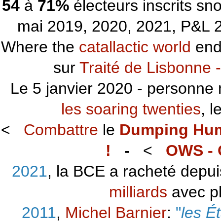
54
à
71%
électeurs inscrits s
mai 2019, 2020, 2021, P&L 2
Where the
catallactic world
ends
sur
Traité de Lisbonne -
Le 5 janvier 2020 - personne 
les soaring twenties
, 
<
Combattre
le
Dumping Hu
!
-
<
OWS - 
2021
, la BCE a racheté depu
milliards
avec p
2011
,
Michel Barnier
:
"
les É