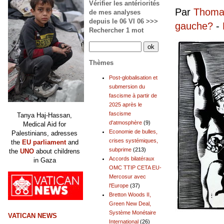
Vérifier les antériorités
Par
Thomas
de mes analyses
depuis le 06 VI 06 >>>
gauche?
-
Rechercher 1 mot
Thèmes
Post-globalisation et
submersion du
fascisme à partir de
2025 après le
fascisme
Tanya Haj-Hassan,
d'atmosphère
(9)
Medical Aid for
Economie de bulles,
Palestinians, adresses
crises systémiques,
the
EU parliament
and
subprime
(213)
the
UNO
about childrens
Accords bilatéraux
in Gaza
OMC TTIP CETA EU-
Mercosur avec
l'Europe
(37)
Bretton Woods II,
Green New Deal,
Système Monétaire
VATICAN NEWS
International
(26)