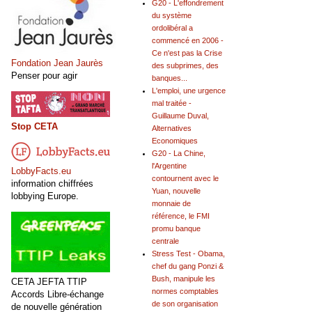
G20 - L'effondrement
du système
ordolibéral a
commencé en 2006 -
Ce n'est pas la Crise
Fondation Jean Jaurès
des subprimes, des
Penser pour agir
banques...
L'emploi, une urgence
mal traitée -
Guillaume Duval,
Stop CETA
Alternatives
Economiques
G20 - La Chine,
l'Argentine
LobbyFacts.eu
contournent avec le
information chiffrées
Yuan, nouvelle
lobbying Europe.
monnaie de
référence, le FMI
promu banque
centrale
Stress Test - Obama,
chef du gang Ponzi &
Bush, manipule les
CETA JEFTA TTIP
normes comptables
Accords Libre-échange
de son organisation
de nouvelle génération