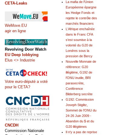
La mafia de l'Union
CETA-Leaks
Européenne épargne
les Hedge Fonds et
rejette le contrôle des
marchés financiers
WeMove.EU
L'Afrique enchaînée
agir en ligne
dans le Franc CFA
s'est soumise à la
volonté du G20 de
Revolving Door Watch
Londres sous la
EU Deep lobbying
pression de Bercy
Elus <> Industrie
Nouvelle Monnaie de
référence: G20
illégitime, G192 de
l'ONU inutile, BRI
Votre euro-député a voté
parasecrète,
pour le CETA?
Conférence
Bilderberg secrète
G192: Commission
Joseph Stiglitz,
Sommet de l'ONU du
24-26 Juin 2009 -
Abandon du $ et du
CNCDH
G20 illégitimes
Commission Nationale
Il n'y a pas de reprise