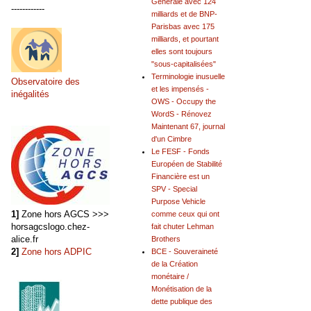
Générale avec 124
------------
milliards et de BNP-
Parisbas avec 175
milliards, et pourtant
elles sont toujours
"sous-capitalisées"
Terminologie inusuelle
Observatoire des
et les impensés -
inégalités
OWS - Occupy the
WordS - Rénovez
Maintenant 67, journal
d'un Cimbre
Le FESF - Fonds
Européen de Stabilité
Financière est un
SPV - Special
Purpose Vehicle
1]
Zone hors AGCS >>>
comme ceux qui ont
horsagcslogo.chez-
fait chuter Lehman
alice.fr
Brothers
2]
Zone hors ADPIC
BCE - Souveraineté
de la Création
monétaire /
Monétisation de la
dette publique des