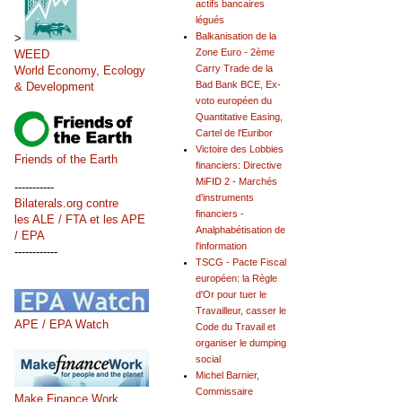
actifs bancaires
légués
Balkanisation de la
>
Zone Euro - 2ème
WEED
Carry Trade de la
World Economy, Ecology
Bad Bank BCE, Ex-
& Development
voto européen du
Quantitative Easing,
Cartel de l'Euribor
Victoire des Lobbies
Friends of the Earth
financiers: Directive
MiFID 2 - Marchés
-----------
d’instruments
Bilaterals.org contre
financiers -
les ALE / FTA et les APE
Analphabétisation de
/ EPA
l'information
------------
TSCG - Pacte Fiscal
européen: la Règle
d'Or pour tuer le
Travailleur, casser le
APE / EPA Watch
Code du Travail et
organiser le dumping
social
Michel Barnier,
Commissaire
Make Finance Work