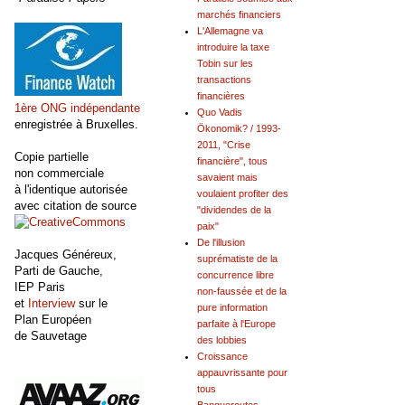
marchés financiers
L'Allemagne va
introduire la taxe
Tobin sur les
transactions
financières
1ère ONG indépendante
Quo Vadis
enregistrée à Bruxelles.
Ökonomik? / 1993-
2011, "Crise
Copie partielle
financière", tous
non commerciale
savaient mais
à l'identique autorisée
voulaient profiter des
avec citation de source
"dividendes de la
paix"
De l'illusion
Jacques Généreux,
suprématiste de la
Parti de Gauche,
concurrence libre
IEP Paris
non-faussée et de la
et
Interview
sur le
pure information
Plan Européen
parfaite à l'Europe
de Sauvetage
des lobbies
Croissance
appauvrissante pour
tous