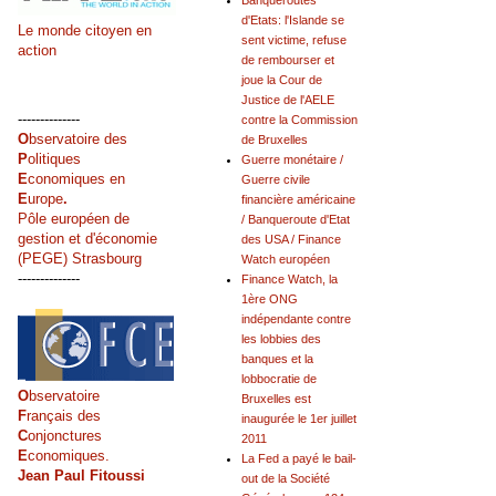
Banqueroutes
d'Etats: l'Islande se
Le monde citoyen en
sent victime, refuse
action
de rembourser et
joue la Cour de
Justice de l'AELE
--------------
contre la Commission
O
bservatoire des
de Bruxelles
P
olitiques
Guerre monétaire /
E
conomiques en
Guerre civile
E
urope
.
financière américaine
Pôle européen de
/ Banqueroute d'Etat
gestion et d'économie
des USA / Finance
(PEGE) Strasbourg
Watch européen
--------------
Finance Watch, la
1ère ONG
indépendante contre
les lobbies des
banques et la
lobbocratie de
O
bservatoire
Bruxelles est
F
rançais des
inaugurée le 1er juillet
C
onjonctures
2011
E
conomiques.
La Fed a payé le bail-
Jean Paul Fitoussi
out de la Société