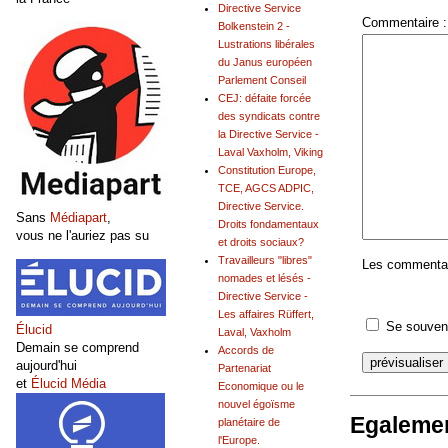
Directive Service
Commentaire :
Bolkenstein 2 -
Lustrations libérales
du Janus européen
Parlement Conseil
CEJ: défaite forcée
des syndicats contre
la Directive Service -
Laval Vaxholm, Viking
Constitution Europe,
TCE, AGCS ADPIC,
Directive Service.
Sans
Médiapart
,
Droits fondamentaux
vous ne l'auriez pas su
et droits sociaux?
Travailleurs "libres"
Les commentair
nomades et lésés -
Directive Service -
Les affaires Rüffert,
Se souveni
Élucid
Laval, Vaxholm
Demain se comprend
Accords de
aujourd'hui
Partenariat
et
Élucid Média
Economique ou le
nouvel égoïsme
Egalemen
planétaire de
l'Europe.