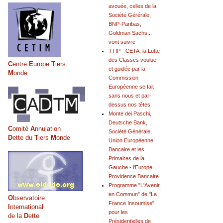
avouée, celles de la
Société Gérérale,
BNP-Paribas,
Goldman Sachs...
vont suivre
TTIP - CETA, la Lutte
des Classes voulue
C
entre
E
urope
T
iers
et guidée par la
M
onde
Commission
Européenne se fait
sans nous et par-
dessus nos têtes
Monte dei Paschi,
Deutsche Bank,
C
omité
A
nnulation
Société Générale,
D
ette du
T
iers
M
onde
Union Européenne
Bancaire et les
Primaires de la
Gauche - l'Europe
Providence Bancaire
Programme "L'Avenir
en Commun" de "La
O
bservatoire
France Insoumise"
I
nternational
pour les
de la
D
ette
Présidentielles de