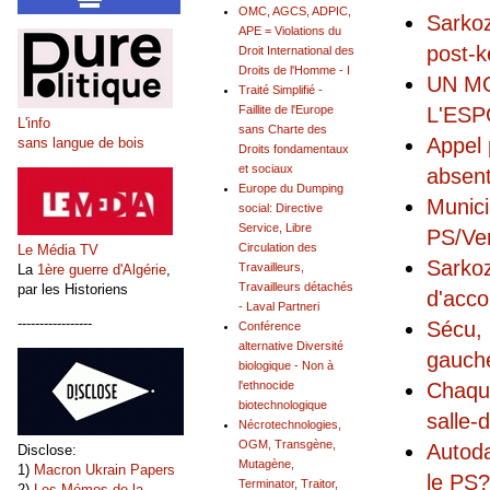
OMC, AGCS, ADPIC,
Sarkoz
APE = Violations du
post-k
Droit International des
Droits de l'Homme - I
UN M
Traité Simplifié -
L'ESP
Faillite de l'Europe
L'info
sans Charte des
Appel 
sans langue de bois
Droits fondamentaux
et sociaux
absen
Europe du Dumping
Munici
social: Directive
Service, Libre
PS/Ve
Circulation des
Le Média TV
Sarkoz
Travailleurs,
La
1ère guerre d'Algérie
,
Travailleurs détachés
par les Historiens
d'acc
- Laval Partneri
-----------------
Sécu, 
Conférence
alternative Diversité
gauch
biologique - Non à
Chaque
l'ethnocide
biotechnologique
salle-
Nécrotechnologies,
OGM, Transgène,
Autoda
Disclose:
Mutagène,
1)
Macron Ukrain Papers
le PS?
Terminator, Traitor,
2)
Les Mémos de la