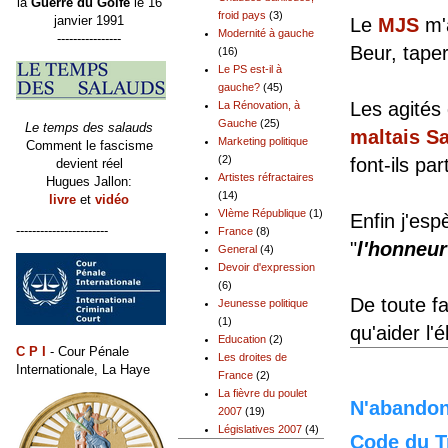
la
Guerre du Golfe
le 16
froid pays
(3)
janvier 1991
Le
MJS
m'a
Modernité à gauche
----------------
Beur, taper
(16)
Le PS est-il à
gauche?
(45)
Les agités 
La Rénovation, à
Gauche
(25)
Le temps des salauds
maltais S
Marketing politique
Comment le fascisme
(2)
font-ils pa
devient réel
Artistes réfractaires
Hugues Jallon:
(14)
livre
et
vidéo
VIème République
(1)
Enfin j'esp
-----------------------
France
(8)
"
l'honneur
General
(4)
Devoir d'expression
(6)
De toute f
Jeunesse politique
(1)
qu'aider l'
Education
(2)
C P I
- Cour Pénale
Les droites de
Internationale, La Haye
France
(2)
La fièvre du poulet
N'abandonn
2007
(19)
Législatives 2007
(4)
Code du Tr