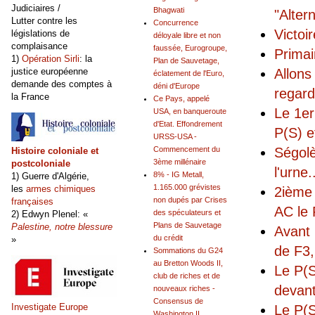
Judiciaires /
Bhagwati
"Alter
Lutter contre les
Concurrence
Victoi
législations de
déloyale libre et non
complaisance
faussée, Eurogroupe,
Primai
1)
Opération Sirli
: la
Plan de Sauvetage,
Allons
justice européenne
éclatement de l'Euro,
demande des comptes à
déni d'Europe
regard
la France
Ce Pays, appelé
Le 1er
USA, en banqueroute
d'Etat. Effondrement
P(S) e
URSS-USA -
Ségolè
Commencement du
Histoire coloniale et
3ème millénaire
postcoloniale
l'urne.
8% - IG Metall,
1) Guerre d'Algérie,
1.165.000 grévistes
les
armes chimiques
2ième 
non dupés par Crises
françaises
AC le
des spéculateurs et
2) Edwyn Plenel: «
Plans de Sauvetage
Palestine, notre blessure
Avant 
du crédit
»
de F3
Sommations du G24
au Bretton Woods II,
Le P(S
club de riches et de
devan
nouveaux riches -
Consensus de
Investigate Europe
Le P(S
Washington II