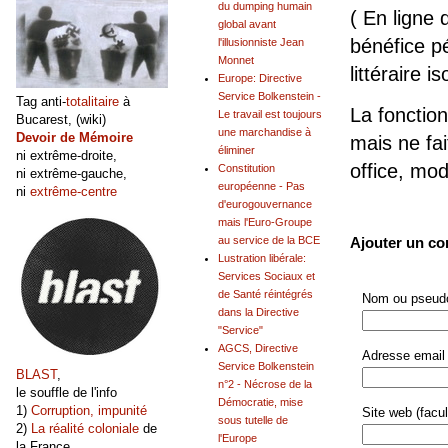
du dumping humain
( En ligne 
global avant
bénéfice pé
l'illusionniste Jean
Monnet
littéraire is
Europe: Directive
Service Bolkenstein -
Tag anti-
totalitaire
à
La fonction
Le travail est toujours
Bucarest, (wiki)
une marchandise à
Devoir de Mémoire
mais ne fai
éliminer
ni extrême-droite,
office, mo
Constitution
ni extrême-gauche,
européenne - Pas
ni
extrême-centre
d'eurogouvernance
mais l'Euro-Groupe
au service de la BCE
Ajouter un c
Lustration libérale:
Services Sociaux et
de Santé réintégrés
Nom ou pseudo
dans la Directive
"Service"
AGCS, Directive
Adresse email 
Service Bolkenstein
BLAST
,
n°2 - Nécrose de la
le souffle de l'info
Démocratie, mise
1)
Corruption, impunité
Site web (facult
sous tutelle de
2)
La réalité coloniale
de
l'Europe
la France