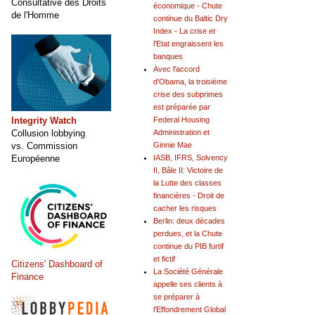
Consultative des Droits
économique - Chute
de l'Homme
continue du Baltic Dry
Index - La crise et
l'Etat engraissent les
banques
Avec l'accord
d'Obama, la troisième
crise des subprimes
est préparée par
Integrity Watch
Federal Housing
Collusion lobbying
Administration et
vs. Commission
Ginnie Mae
Européenne
IASB, IFRS, Solvency
II, Bâle II: Victoire de
la Lutte des classes
financières - Droit de
cacher les risques
Berlin: deux décades
perdues, et la Chute
continue du PIB furtif
et fictif
Citizens' Dashboard of
La Société Générale
Finance
appelle ses clients à
se préparer à
l'Effondrement Global