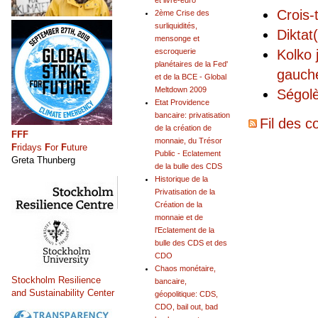
et livre-euro
Crois-
2ème Crise des
surliquidités,
Diktat
mensonge et
Kolko 
escroquerie
planétaires de la Fed'
gauch
et de la BCE - Global
Meltdown 2009
Ségolè
Etat Providence
bancaire: privatisation
Fil des c
de la création de
FFF
monnaie, du Trésor
F
ridays
F
or
F
uture
Public - Eclatement
Greta Thunberg
de la bulle des CDS
Historique de la
Privatisation de la
Création de la
monnaie et de
l'Eclatement de la
bulle des CDS et des
CDO
Chaos monétaire,
Stockholm Resilience
bancaire,
and Sustainability Center
géopolitique: CDS,
CDO, bail out, bad