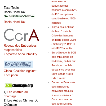
européen: le
sauvetage des
Taxe Tobin,
banques a coûté 37%
Robin Hood Tax
du PIB européen au
contribuable ou 4500
Robin Hood Tax
milliards
Il n’y a pas la "Crise
de l’euro" mais la
Crise des banques
en faillite depuis 2008
/ Solvency 2, Bâle III
Réseau des Entreprises
et MiFID2 annulés
responsables
Euro-Groupe: la BCE
Corporate Accountability
et le MES unies en
bad bank, en bail-out-
Fonds, en pool de
défaisance avec des
Global Coalition Against
Euro-Bonds / Euro-
Corruption
Bills à la clef
Deutsche Bank crée
des milliards de
nouveaux produits
1)
Les chiffres du
financiers titrisés /
chômage
Concours Internet
2)
Les Autres Chiffres Du
des actifs les plus
Chômage