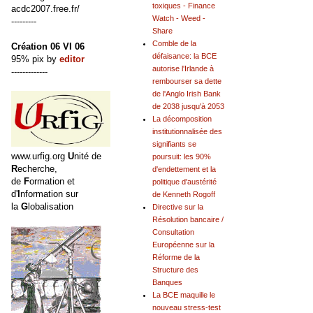
toxiques - Finance
acdc2007.free.fr/
Watch - Weed -
---------
Share
Comble de la
Création 06 VI 06
défaisance: la BCE
95% pix by
editor
autorise l'Irlande à
-------------
rembourser sa dette
de l'Anglo Irish Bank
de 2038 jusqu'à 2053
La décomposition
institutionnalisée des
signifiants se
www.urfig.org
U
nité de
poursuit: les 90%
R
echerche,
d'endettement et la
de
F
ormation et
politique d'austérité
d'
I
nformation sur
de Kenneth Rogoff
la
G
lobalisation
Directive sur la
Résolution bancaire /
Consultation
Européenne sur la
Réforme de la
Structure des
Banques
La BCE maquille le
nouveau stress-test