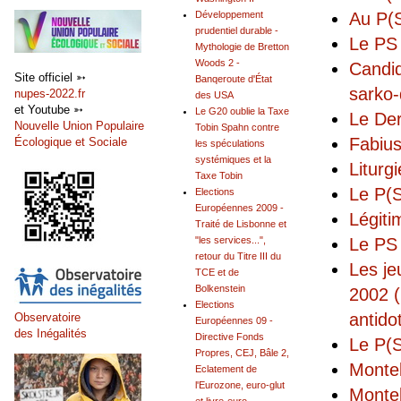
Au P(S
Développement
prudentiel durable -
Le PS 
Mythologie de Bretton
Woods 2 -
Candid
Site officiel ➳
Banqeroute d'État
sarko
nupes-2022.fr
des USA
et Youtube ➳
Le G20 oublie la Taxe
Le Der
Nouvelle Union Populaire
Tobin Spahn contre
Fabius
Écologique et Sociale
les spéculations
systémiques et la
Liturg
Taxe Tobin
Le P(S
Elections
Européennes 2009 -
Légiti
Traité de Lisbonne et
Le PS 
"les services...",
retour du Titre III du
Les je
TCE et de
Bolkenstein
2002 
Elections
antido
Observatoire
Européennes 09 -
des Inégalités
Directive Fonds
Le P(S
Propres, CEJ, Bâle 2,
Monteb
Eclatement de
l'Eurozone, euro-glut
Monteb