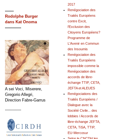
2017
Renégociation des
-------
Traités Européens
Rodolphe Burger
contre Excit,
dans
Kat Onoma
l'Exclusion des
-------------
Citoyens Européens?
Programme de
L'Avenir en Commun
des Insoumis
Renégociation des
Traités Européens
impossible comme la
Renégociation des
accords de libre-
échange TTIP, CETA,
JEFTA et ALEUES
A sei Voci, Miserere,
Renégociations des
Gregorio Allegri,
Traités Européens /
Direction Fabre-Garrus
Dialogue avec la
-------------
Société Civile... des
lobbies / Accords de
libre-échange JEFTA,
CETA, TiSA, TTIP,
EU-Mercosur
Selon le CNCDH les