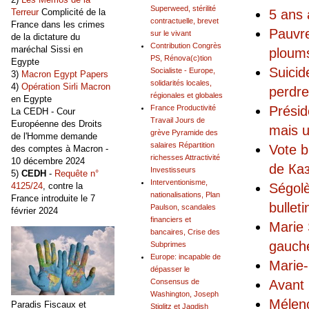
Superweed, stérilité
5 ans 
Terreur
Complicité de la
contractuelle, brevet
France dans les crimes
Pauvre
sur le vivant
de la dictature du
Contribution Congrès
maréchal Sissi en
ploums
PS, Rénova(c)tion
Egypte
Suicid
Socialiste - Europe,
3)
Macron Egypt Papers
solidarités locales,
4)
Opération Sirli Macron
perdre
régionales et globales
en Egypte
Présid
France Productivité
La CEDH - Cour
Travail Jours de
Européenne des Droits
mais 
grève Pyramide des
de l'Homme demande
salaires Répartition
Vote b
des comptes à Macron -
richesses Attractivité
10 décembre 2024
de Ка
Investisseurs
5)
CEDH
-
Requête n°
Interventionisme,
Ségolè
4125/24
, contre la
nationalisations, Plan
France introduite le 7
bulleti
Paulson, scandales
février 2024
financiers et
Marie 
bancaires, Crise des
gauch
Subprimes
Europe: incapable de
Marie
dépasser le
Avant 
Consensus de
Washington, Joseph
Mélen
Paradis Fiscaux et
Stiglitz et Jagdish