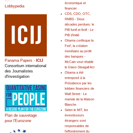
économique et
Lobbypedia
financier
CDS, CDO, OTC,
RMBS - Deux
décades perdues: le
PIB furtif et fictif - Le
PIB d'initié
Obama confisque la
Fed', la création
monétaire au profit
des banques -
Panama Papers -
ICIJ
McCain veut rétablir
Consortium international
le Glass-Steagall Act
des Journalistes
Obama a été
d'Investigation
entreposé à la
Présidence par les
lobbies financiers de
Wall Street - Le
mariole de la Maison
Blanche
Selon le MIT, les
Plan de sauvetage
investisseurs
pour l'Eurozone
étrangers sont
responsables de
l'effondrement du