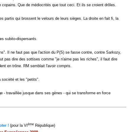
e copains. Que de médiocrités que tout ceci. Et ils se croient drôles.
partis qui brossent le velours de leurs sièges. La droite en fait fi, la
les subito-dispersants.
ns". Il ne faut pas que l'action du P(S) se fasse contre, contre Sarkozy,
 faut pas dire des sottises comme "je n'aime pas les riches", il faut dire
dent en trône. RM semblait l'avoir compris.
 société et les "petits".
e - travaillée jusque dans ses gènes - qui se transforme en force
ème
ter !
(pour la VI
République)