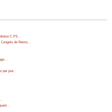
 Motion C PS
...
Congrès de Reims
...
age.
...
s par jour
...
...
quant
...
..