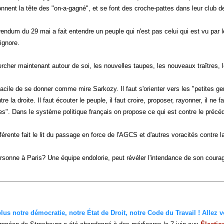
onnent la tête des "on-a-gagné", et se font des croche-pattes dans leur club d
dum du 29 mai a fait entendre un peuple qui n'est pas celui qui est vu par les 
ignore.
ercher maintenant autour de soi, les nouvelles taupes, les nouveaux traîtres, 
facile de se donner comme mire Sarkozy. Il faut s'orienter vers les "petites ge
re la droite. Il faut écouter le peuple, il faut croire, proposer, rayonner, il ne
es". Dans le système politique français on propose ce qui est contre le précé
fférente fait le lit du passage en force de l'AGCS et d'autres voracités contre la
ersonne à Paris? Une équipe endolorie, peut révéler l'intendance de son courag
us notre démocratie, notre État de Droit, notre Code du Travail ! Allez vo