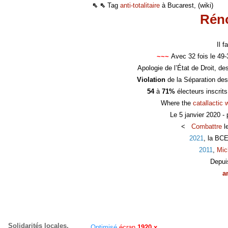
⇖ ⇖
Tag
anti-totalitaire
à Bucarest, (wiki)
Réno
Il 
~~~
Avec 32 fois le 49
Apologie de l’État de Droit, d
Violation
de la Séparation des
54
à
71%
électeurs inscrit
Where the
catallactic 
Le 5 janvier 2020 -
<
Combattre
l
2021
, la BC
2011
,
Mic
Depui
a
Solidarités locales,
Optimisé
écran
1920 x