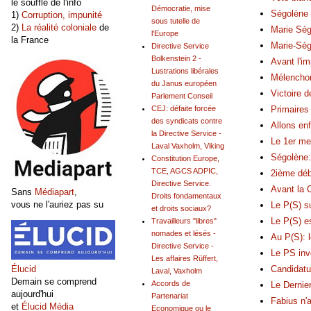
le souffle de l'info
Démocratie, mise
Ségolène 
1)
Corruption, impunité
sous tutelle de
2)
La réalité coloniale
de
Marie Ség
l'Europe
la France
Marie-Ség
Directive Service
Bolkenstein 2 -
Avant l'i
Lustrations libérales
Mélenchon
du Janus européen
Victoire d
Parlement Conseil
Primaires 
CEJ: défaite forcée
des syndicats contre
Allons enf
la Directive Service -
Le 1er me
Laval Vaxholm, Viking
Ségolène: 
Constitution Europe,
TCE, AGCS ADPIC,
2ième déb
Directive Service.
Avant la 
Sans
Médiapart
,
Droits fondamentaux
vous ne l'auriez pas su
Le P(S) s
et droits sociaux?
Le P(S) e
Travailleurs "libres"
nomades et lésés -
Au P(S): 
Directive Service -
Le PS inve
Les affaires Rüffert,
Candidatu
Élucid
Laval, Vaxholm
Demain se comprend
Accords de
Le Dernie
aujourd'hui
Partenariat
Fabius n'
et
Élucid Média
Economique ou le