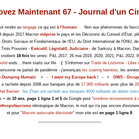
vez Maintenant 67 - Journal d'un C
faut rendre au
langage
ce qui est
à l'humain
. Non aux phéromones du fasc
-3 depuis 2017 Macron
méprise
le pays et les Décisions du Conseil d’État, pili
es Droits Sociaux et Fondamentaux de l'EU, du Droit International de l'ONU, de
 Trois Pouvoirs -
Exécutif, Législatif, Judiciaire
- de Sarkozy à Macron, Dar
s snobent
18 fois
les urnes: P&L 2017, 26 mai 2019, 2020, 2021, P&L 2022, 9
world
ends... there starts our life
|
S'informer sur
Traité de Lisbonne - Libre 
 personne ne parlait de pandémie - j'annonçais
les soaring twenties
, les année
e
Dumping Humain
> -
I want my Europe back !
-
<
OWS - Occup
E a racheté depuis 2008 aux banques plus de
17.000 milliards
avec plus de
20
hel Barnier
:
"
les États ont racheté aux banques 4500 milliards de dettes irréc
s + de
10 ans
,
page 1 ligne 1 et 6
de Google pour "
extrême resserrement à d
nthropofascisme
rétrotopique de Macron, le mot qui n'a pas encore d'existen
et pour "
Macron autocratie électorale
" mon site est
en page 1 ligne 8
_____________________________