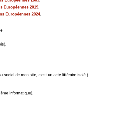
ons Européennes 2009
.
ns Européennes 2019
.
ons Européennes 2024
.
ce.
is).
u social de mon site, c'est un acte littéraire isolé )
lème informatique).