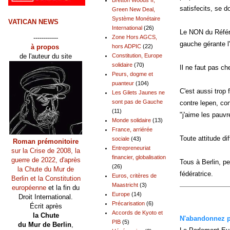
satisfecits, se d
Green New Deal,
Système Monétaire
VATICAN NEWS
International
(26)
Le NON du Référen
------------
Zone Hors AGCS,
gauche gérante l'
à propos
hors ADPIC
(22)
de l'auteur du site
Constitution, Europe
solidaire
(70)
Il ne faut pas ch
Peurs, dogme et
puanteur
(104)
C'est aussi trop 
Les Gilets Jaunes ne
sont pas de Gauche
contre lepen, cont
(11)
"j'aime les pauvr
Monde solidaire
(13)
France, arriérée
Toute attitude di
sociale
(43)
Roman prémonitoire
Entrepreneuriat
sur la Crise de 2008, la
financier, globalisation
guerre de 2022, d'après
Tous à Berlin, p
(26)
la Chute du Mur de
fédératrice.
Euros, critères de
Berlin et la Constitution
Maastricht
(3)
européenne
et la fin du
Europe
(14)
Droit International.
Précarisation
(6)
Écrit après
Accords de Kyoto et
la Chute
N'abandonnez pl
PIB
(5)
du Mur de Berlin
,