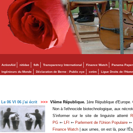
ActionAid
nitidae
fidh
Transparency International
Finance Watch
Panama Paper
Ingénieurs du Monde
Déclaration de Berne : Public eye
cetim
Ligue Droits de l'Ho
Le 06 VI 06 j'ai écrit
>>>
VIème République.
1ère République d'Europe. C
Non à l'ethnocide biotechnologique, aux nécro
S'informer sur le site de linguiste atterré
R
PG
➳
LFI
➳
Parlement de l'Union Populaire
Finance Watch
| aux urnes, on est là, pour l'Ét