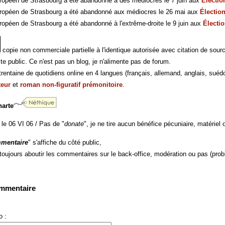
ropéen de Strasbourg a été abandonné à des médiocres le 7 juin aux
Électi
ropéen de Strasbourg a été abandonné aux médiocres le 26 mai aux
Électio
opéen de Strasbourg a été abandonné à l'extrême-droite le 9 juin aux
Électi
copie non commerciale partielle à l'identique autorisée avec citation de sour
te public. Ce n'est pas un blog, je n'alimente pas de forum.
rentaine de quotidiens online en 4 langues (français, allemand, anglais, suédo
teur
et
roman non-figuratif prémonitoire
.
harte
 le 06 VI 06 / Pas de "
donate
", je ne tire aucun bénéfice pécuniaire, matériel o
mentaire
" s'affiche du côté public,
 toujours aboutir les commentaires sur le back-office, modération ou pas (prob
ommentaire
 :