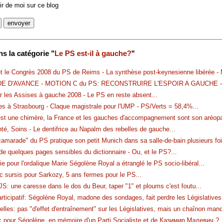
r de moi sur ce blog
s la catégorie "
Le PS est-il à gauche?
"
t le Congrès 2008 du PS de Reims - La synthèse post-keynesienne libérée -
E D'AVANCE - MOTION C du PS: RECONSTRUIRE L'ESPOIR A GAUCHE - 
r les Assises à gauche 2008 - Le PS en reste absent
...
es à Strasbourg - Claque magistrale pour l'UMP - PS/Verts = 58,4%
...
st une chimère, la France et les gauches d'accompagnement sont son aréop
té, Soins - Le dentifrice au Napalm des rebelles de gauche
...
amarade" du PS pratique son petit Munich dans sa salle-de-bain plusieurs foi
de quelques pages sensibles du dictionnaire - Ou, et le PS?
...
ie pour l'ordalique Marie Ségolène Royal a étranglé le PS socio-libéral
...
c sursis pour Sarkozy, 5 ans fermes pour le PS
...
S: une caresse dans le dos du Beur, taper "1" et ploums c'est foutu
...
articipatif: Ségolène Royal, madone des sondages, fait perdre les Législatives
elles: pas "d'effet d'entraînement" sur les Législatives, mais un chaînon man
c pour Ségolène, en mémoire d'un Parti Socialiste et de Казимир Малевич ?
.