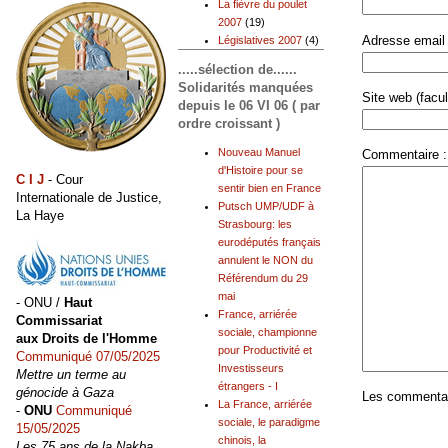
La fièvre du poulet
2007
(19)
Adresse email 
Législatives 2007
(4)
.....sélection de......
Solidarités manquées
Site web (facult
depuis le 06 VI 06 ( par
ordre croissant )
Nouveau Manuel
Commentaire :
d'Histoire pour se
C I J
- Cour
sentir bien en France
Internationale de Justice,
Putsch UMP/UDF à
La Haye
Strasbourg: les
eurodéputés français
annulent le NON du
Référendum du 29
mai
- ONU /
Haut
France, arriérée
Commissariat
sociale, championne
aux Droits de l'Homme
pour Productivité et
Communiqué 07/05/2025
Investisseurs
Mettre un terme au
étrangers - I
génocide à Gaza
Les commentair
La France, arriérée
-
ONU
Communiqué
sociale, le paradigme
15/05/2025
chinois, la
Les 75 ans de la Nakba,