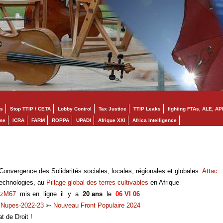
s
Stop TTIP / CETA
Lobby Control
Tax Justice
TTIP Leaks
fighting FTAs, ALE, AP
mme
ICRA
FARM
ROPPA
UPADI
Afrique XXI
Africa Intelligence
onvergence des Solidarités sociales, locales, régionales et globales.
Attac
technologies, au
Pillage global des terres cultivables
en Afrique
zM67
mis en ligne il y a
20 ans
le
06 VI 06
➳
Nupes-2022-23
➳
Nouveau Front Populaire 2024
at de Droit !