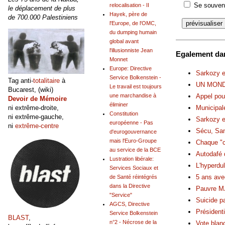
Se souveni
relocalisation - II
le déplacement de plus
Hayek, père de
de 700.000 Palestiniens
l'Europe, de l'OMC,
du dumping humain
global avant
l'illusionniste Jean
Egalement dan
Monnet
Europe: Directive
Sarkozy e
Service Bolkenstein -
Tag anti-
totalitaire
à
UN MOND
Le travail est toujours
Bucarest, (wiki)
Appel pou
une marchandise à
Devoir de Mémoire
éliminer
ni extrême-droite,
Municipal
Constitution
ni extrême-gauche,
Sarkozy e
européenne - Pas
ni
extrême-centre
Sécu, San
d'eurogouvernance
mais l'Euro-Groupe
Chaque "c
au service de la BCE
Autodafé 
Lustration libérale:
L'hyperdul
Services Sociaux et
5 ans ave
de Santé réintégrés
dans la Directive
Pauvre MJ
"Service"
Suicide p
AGCS, Directive
Présidenti
Service Bolkenstein
BLAST
,
n°2 - Nécrose de la
Vote blan