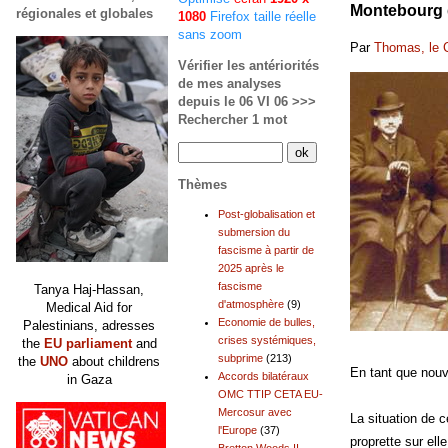
Montebourg d
régionales et globales
1080
Firefox taille réelle
sans zoom
Par
Thomas, le 
Vérifier les antériorités
de mes analyses
depuis le 06 VI 06 >>>
Rechercher 1 mot
Thèmes
Post-globalisation et
submersion du
fascisme à partir de
2025 après le
fascisme
Tanya Haj-Hassan,
d'atmosphère
(9)
Medical Aid for
Economie de bulles,
Palestinians, adresses
crises systémiques,
the
EU parliament
and
subprime
(213)
the
UNO
about childrens
En tant que nouv
Accords bilatéraux
in Gaza
OMC TTIP CETA EU-
Mercosur avec
La situation de 
l'Europe
(37)
proprette sur ell
Bretton Woods II,