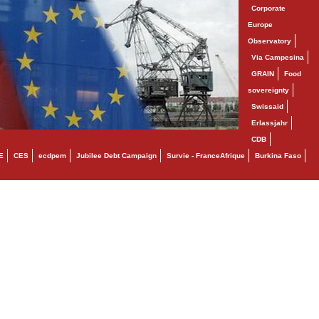
Corporate
Europe
Observatory
Via Campesina
GRAIN
Food
sovereignty
Swissaid
Erlassjahr
CDB
E
CES
ecdpem
Jubilee Debt Campaign
Survie - FranceAfrique
Burkina Faso