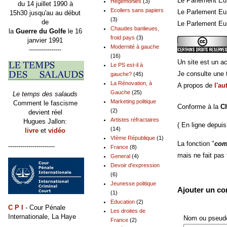
Le Parlement Eu
Hégémonies
(3)
du 14 juillet 1990 à
Ecoliers sans papiers
Le Parlement Eu
15h30 jusqu'au au début
(3)
de
Le Parlement Eur
Chaudes banlieues,
la
Guerre du Golfe
le 16
froid pays
(3)
janvier 1991
Modernité à gauche
----------------
(16)
Un site est un ac
Le PS est-il à
Je consulte une t
gauche?
(45)
La Rénovation, à
A propos de
l'au
Gauche
(25)
Le temps des salauds
Marketing politique
Comment le fascisme
Conforme à la
C
(2)
devient réel
Artistes réfractaires
Hugues Jallon:
( En ligne depuis
(14)
livre
et
vidéo
VIème République
(1)
La fonction "
com
-----------------------
France
(8)
mais ne fait pas
General
(4)
Devoir d'expression
(6)
Jeunesse politique
Ajouter un c
(1)
Education
(2)
C P I
- Cour Pénale
Les droites de
Internationale, La Haye
Nom ou pseudo
France
(2)