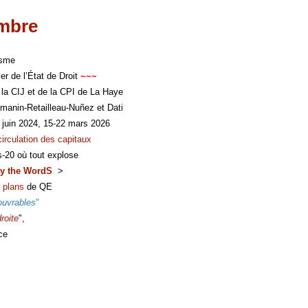
imbre
isme
er de l’État de Droit
~~~
 la CIJ et de la CPI de La Haye
manin-Retailleau-Nuñez et Dati
 juin 2024, 15-22 mars 2026
circulation des capitaux
s-20 où tout explose
y the WordS
>
 plans
de QE
ouvrables
"
roite
",
ce