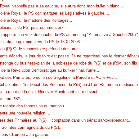
Royal n'appelle pas à sa gauche, elle aura donc mon bulletin blanc
...
olène Royal, le PS doit marquer les Législatives à gauche.
...
olène Royal, la madone des Pontages
...
mplosion... du PS, pour commencer?
...
 apporte une voix de gauche du PS au meeting "Alternative à Gauche 2007"
e la droite aux primaires du PS le 16 XI 2006
...
du (P)(S): le suppositoire préfondu des urnes
...
ants décatis, le jour de foire est passé. Je ne regarderai pas le dernier débat 
nsonge du business-plan de la noblesse de robe du P(S) et de (R)M, son fils 
de la Révolution Démocratique au bunker final, l'urne.
...
at des Primaires: érection de Ségolène la Parèdre et AC le Feu
...
Cohabitation: 1er Débat des Primaires du P(S) ou JT de F3, même médiocrité
.
ur la route de la soie, Rénover Maintenant juste devant
...
st-il au PS?
...
le rosaire des fantassins du marigau
...
nte une nouvelle religion.
...
res des Primaires au P(S) = cooptation dans un sénat sarko-dépendant
...
r Soir des carmagnolards du P(S)
...
a pas d'Europe à sa gauche
...