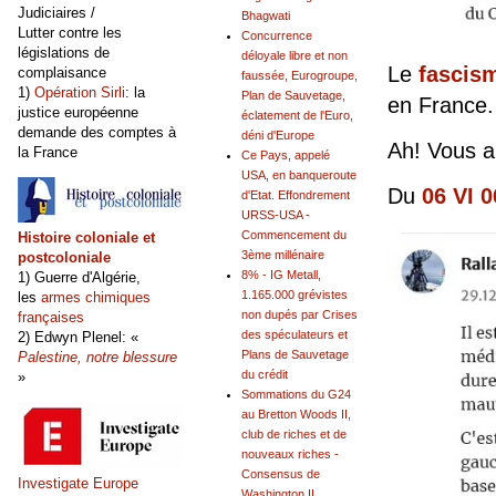
Judiciaires /
Bhagwati
Lutter contre les
Concurrence
législations de
déloyale libre et non
Le
fascism
complaisance
faussée, Eurogroupe,
1)
Opération Sirli
: la
Plan de Sauvetage,
en France.
justice européenne
éclatement de l'Euro,
demande des comptes à
déni d'Europe
Ah! Vous al
la France
Ce Pays, appelé
USA, en banqueroute
Du
06 VI 0
d'Etat. Effondrement
URSS-USA -
Commencement du
Histoire coloniale et
3ème millénaire
postcoloniale
8% - IG Metall,
1) Guerre d'Algérie,
1.165.000 grévistes
les
armes chimiques
non dupés par Crises
françaises
des spéculateurs et
2) Edwyn Plenel: «
Plans de Sauvetage
Palestine, notre blessure
du crédit
»
Sommations du G24
au Bretton Woods II,
club de riches et de
nouveaux riches -
Consensus de
Investigate Europe
Washington II