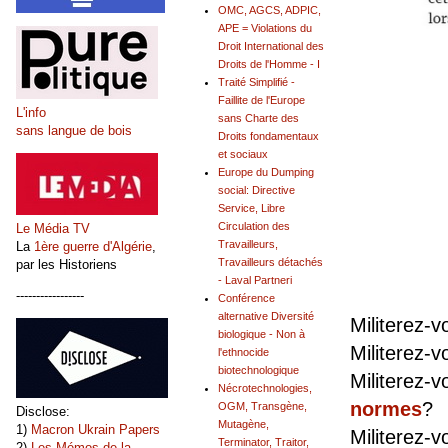
OMC, AGCS, ADPIC,
APE = Violations du
Droit International des
Droits de l'Homme - I
Traité Simplifié -
Faillite de l'Europe
L'info
sans Charte des
sans langue de bois
Droits fondamentaux
et sociaux
Europe du Dumping
social: Directive
Service, Libre
Circulation des
Le Média TV
Travailleurs,
La
1ère guerre d'Algérie
,
Travailleurs détachés
par les Historiens
- Laval Partneri
-----------------
Conférence
alternative Diversité
Militerez-
biologique - Non à
Militerez-
l'ethnocide
biotechnologique
Militerez-v
Nécrotechnologies,
normes
?
OGM, Transgène,
Disclose:
Mutagène,
1)
Macron Ukrain Papers
Militerez-v
Terminator, Traitor,
2)
Les Mémos de la