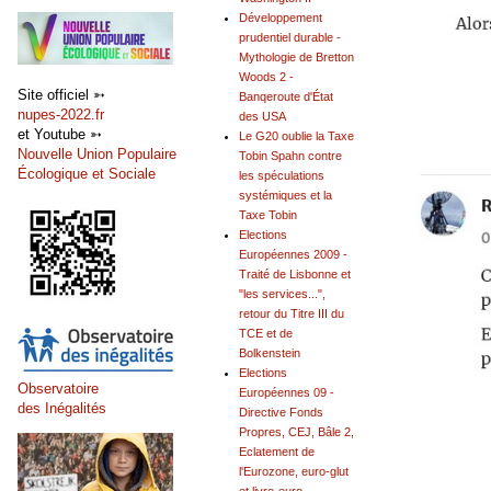
Développement
prudentiel durable -
Mythologie de Bretton
Woods 2 -
Site officiel ➳
Banqeroute d'État
nupes-2022.fr
des USA
et Youtube ➳
Le G20 oublie la Taxe
Nouvelle Union Populaire
Tobin Spahn contre
Écologique et Sociale
les spéculations
systémiques et la
Taxe Tobin
Elections
Européennes 2009 -
Traité de Lisbonne et
"les services...",
retour du Titre III du
TCE et de
Bolkenstein
Elections
Observatoire
Européennes 09 -
des Inégalités
Directive Fonds
Propres, CEJ, Bâle 2,
Eclatement de
l'Eurozone, euro-glut