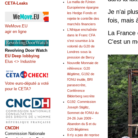
La mafia de l'Union
CETA-Leaks
Européenne épargne
Je n'ai plu
les Hedge Fonds et
rejette le contrôle des
fois, mais
marchés financiers
WeMove.EU
L'Afrique enchaînée
agir en ligne
La France 
dans le Franc CFA
C'est un m
s'est soumise à la
volonté du G20 de
Revolving Door Watch
Londres sous la
EU Deep lobbying
pression de Bercy
Elus <> Industrie
Nouvelle Monnaie de
référence: G20
illégitime, G192 de
l'ONU inutile, BRI
Votre euro-député a voté
parasecrète,
pour le CETA?
Conférence
Bilderberg secrète
G192: Commission
Joseph Stiglitz,
Sommet de l'ONU du
24-26 Juin 2009 -
Abandon du $ et du
CNCDH
G20 illégitimes
Commission Nationale
Il n'y a pas de reprise