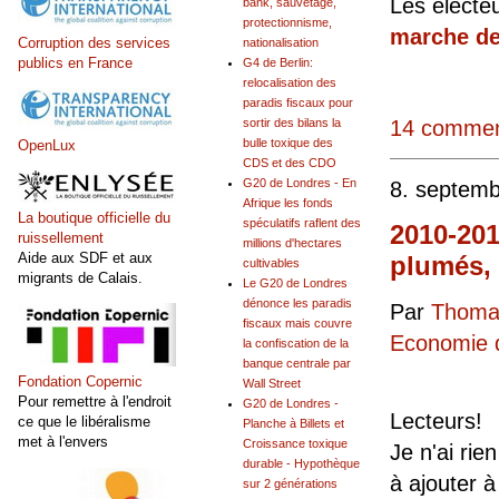
Les électeu
bank, sauvetage,
protectionnisme,
marche d
Corruption des services
nationalisation
publics en France
G4 de Berlin:
relocalisation des
paradis fiscaux pour
sortir des bilans la
14 commen
bulle toxique des
OpenLux
CDS et des CDO
G20 de Londres - En
8. septem
Afrique les fonds
La boutique officielle du
spéculatifs raflent des
2010-201
ruissellement
millions d'hectares
Aide aux SDF et aux
plumés, 
cultivables
migrants de Calais.
Le G20 de Londres
dénonce les paradis
Par
Thomas
fiscaux mais couvre
Economie d
la confiscation de la
banque centrale par
Fondation Copernic
Wall Street
Pour remettre à l'endroit
G20 de Londres -
Lecteurs!
ce que le libéralisme
Planche à Billets et
met à l'envers
Croissance toxique
Je n'ai rien
durable - Hypothèque
à ajouter à
sur 2 générations