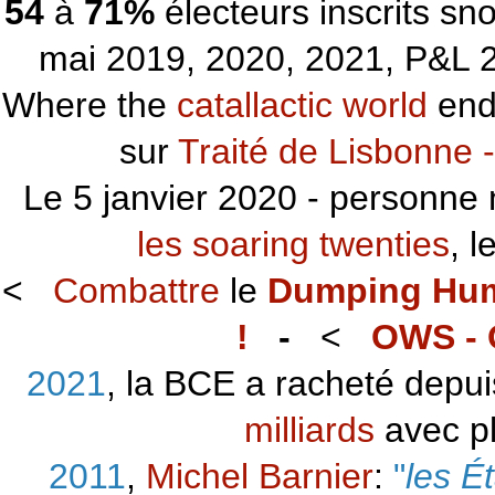
54
à
71%
électeurs inscrits s
mai 2019, 2020, 2021, P&L 2
Where the
catallactic world
ends
sur
Traité de Lisbonne -
Le 5 janvier 2020 - personne 
les soaring twenties
, 
<
Combattre
le
Dumping Hu
!
-
<
OWS - 
2021
, la BCE a racheté depu
milliards
avec p
2011
,
Michel Barnier
:
"
les É