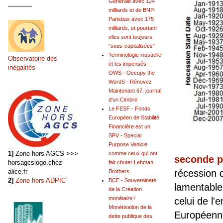
Générale avec 124
------------
milliards et de BNP-
Parisbas avec 175
milliards, et pourtant
elles sont toujours
"sous-capitalisées"
Terminologie inusuelle
Observatoire des
et les impensés -
inégalités
OWS - Occupy the
WordS - Rénovez
Maintenant 67, journal
d'un Cimbre
Le FESF - Fonds
Européen de Stabilité
Financière est un
SPV - Special
Purpose Vehicle
1]
Zone hors AGCS >>>
comme ceux qui ont
seconde p
horsagcslogo.chez-
fait chuter Lehman
récession d
alice.fr
Brothers
2]
Zone hors ADPIC
BCE - Souveraineté
lamentabl
de la Création
monétaire /
celui de l'
Monétisation de la
Européenne
dette publique des