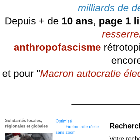
milliards de d
Depuis + de
10 ans
,
page 1 l
resserre
anthropofascisme
rétrotop
encore
et pour "
Macron autocratie éle
____________
Solidarités locales,
Optimisé
écran
1920 x
Recherc
régionales et globales
1080
Firefox taille réelle
sans zoom
Votre rech