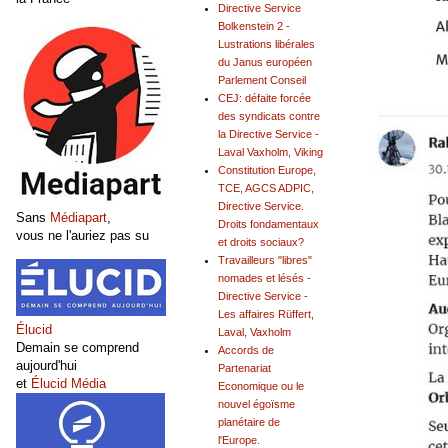
Directive Service
Bolkenstein 2 -
Lustrations libérales
du Janus européen
Parlement Conseil
CEJ: défaite forcée
des syndicats contre
la Directive Service -
Laval Vaxholm, Viking
Constitution Europe,
TCE, AGCS ADPIC,
Directive Service.
Sans
Médiapart
,
Droits fondamentaux
vous ne l'auriez pas su
et droits sociaux?
Travailleurs "libres"
nomades et lésés -
Directive Service -
Les affaires Rüffert,
Élucid
Laval, Vaxholm
Demain se comprend
Accords de
aujourd'hui
Partenariat
et
Élucid Média
Economique ou le
nouvel égoïsme
planétaire de
l'Europe.