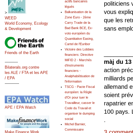
actifs bancaires
politicien
légués
vous expliq
Balkanisation de la
>
Zone Euro - 2ème
WEED
que les re
Carry Trade de la
World Economy, Ecology
sans emplo
Bad Bank BCE, Ex-
& Development
voto européen du
Quantitative Easing,
Cartel de l'Euribor
Victoire des Lobbies
________
Friends of the Earth
financiers: Directive
MiFID 2 - Marchés
màj du 13
-----------
d’instruments
Bilaterals.org contre
action préc
financiers -
les ALE / FTA et les APE
Analphabétisation de
milliards 
/ EPA
l'information
------------
allemand e
TSCG - Pacte Fiscal
européen: la Règle
soient pré
d'Or pour tuer le
rapatrier 
Travailleur, casser le
APE / EPA Watch
Code du Travail et
100 pays. 
organiser le dumping
.
social
Michel Barnier,
Commissaire
3 comment
Make Finance Work