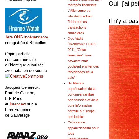
Oui, j'ai p
marchés financiers
L'Allemagne va
introduire la taxe
Il n'y a pa
Tobin sur les
transactions
financières
1ère ONG indépendante
Quo Vadis
enregistrée à Bruxelles.
Ökonomik? / 1993-
2011, "Crise
Copie partielle
financière", tous
non commerciale
savaient mais
à l'identique autorisée
voulaient profiter des
avec citation de source
"dividendes de la
paix"
De l'illusion
Jacques Généreux,
suprématiste de la
Parti de Gauche,
concurrence libre
IEP Paris
non-faussée et de la
et
Interview
sur le
pure information
Plan Européen
parfaite à l'Europe
de Sauvetage
des lobbies
Croissance
appauvrissante pour
tous