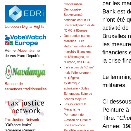
par les ma
Globalisation-
Démocratie-
Bank est de
Souveraineté
n'ont été q
nationale est un kit
universel pour tuer de
European Digital Rights
activité d
l'OMC à l'Europe
Bruxelles 
Destruction par les
Marchés - Les
les mesure
Réformes vides des
Vérifier
Absentéisme
financiers 
marchés financiers
de vos Euro-Députés
de l'Allemagne, de
la crise fi
l'Europe, des USA
Il n'y a pas de "Crise"
mais l'effondrement
Le lemming
du Régime
systémique
Banque de
militaires.
autoritaire - Bulles
semences traditionnelles
Echoïques, Suite de
Krachs majeurs
Ci-dessou
Les 27 créent le
Peinture à
Mécanisme
Permanent de
Titre: "
Chut
Tax Justice Network
Gestion de Crise et
"
Offshore leaks
"
Année: 19
une Euro-Zone
"
Paradise Papers
"
Parallèle soumise aux