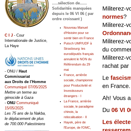
.....sélection de......
Militerez-v
Solidarités manquées
depuis le 06 VI 06 ( par
normes
?
ordre croissant )
Militerez-v
Nouveau Manuel
Ordonnan
d'Histoire pour se
C I J
- Cour
sentir bien en France
Militerez-v
Internationale de Justice,
Putsch UMP/UDF à
La Haye
du comme
Strasbourg: les
eurodéputés français
Militerez-v
annulent le NON du
rachat par
Référendum du 29
mai
- ONU /
Haut
France, arriérée
Commissariat
Le
fascism
sociale, championne
aux Droits de l'Homme
en France.
pour Productivité et
Communiqué 07/05/2025
Investisseurs
Mettre un terme au
étrangers - I
Ah! Vous al
génocide à Gaza
La France, arriérée
-
ONU
Communiqué
sociale, le paradigme
15/05/2025
Du
06 VI 0
chinois, la
Les 75 ans de la Nakba,
relocalisation - II
le déplacement de plus
Les électe
Hayek, père de
de 700.000 Palestiniens
l'Europe, de l'OMC,
resserrem