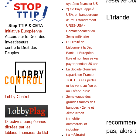
réserve doi
système financier US
2] Ce Pays, appelé
USA, en banqueroute
L'Irlande
d'Etat. Effondrement
Stop TTIP & CETA
URSS-USA -
Initiative Européenne
Commencement du
Accord sur le Droit des
3ème millénaire
Investisseurs
Du Traité de
contre le Droit des
Lisbonne à la Bad
Peuples
Bank - L'Européen
libre et non faussé va
payer pendant 80 ans
La Société Générale
rapatrie en France
TOUTES ses pertes
et les vend au fisc et
au Trésor Public
Lobby Control
2ème vague des
grandes faillites des
banques - 2ème et
3ème Krach
immobilier
recommence
Directives européennes
commercial et
dictées par les
industriel
pas, alors 
lobbies financiers de Bxl
La théâtralité