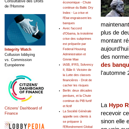
Consultative des Droits
économique - Chute
de l'Homme
continue du Baltic Dry
Index - La crise et
l'Etat engraissent les
banques
maintenant 
Avec l'accord
plus de deu
d'Obama, la troisième
crise des subprimes
montant rée
est préparée par
aujourd'hui
Integrity Watch
Federal Housing
Collusion lobbying
Administration et
des norme
vs. Commission
Ginnie Mae
des banq
Européenne
IASB, IFRS, Solvency
II, Bâle II: Victoire de
l'automne 
la Lutte des classes
financières - Droit de
cacher les risques
Berlin: deux décades
perdues, et la Chute
continue du PIB furtif
La
Hypo R
et fictif
Citizens' Dashboard of
La Société Générale
recevoir c
Finance
appelle ses clients à
sinon elle 
se préparer à
l'Effondrement Global