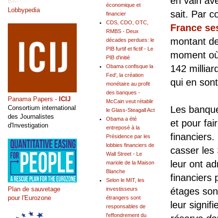
en vain av
économique et
Lobbypedia
sait. Par 
financier
CDS, CDO, OTC,
France ses
RMBS - Deux
montant de
décades perdues: le
PIB furtif et fictif - Le
moment où 
PIB d'initié
Obama confisque la
142 milliar
Fed', la création
qui en son
monétaire au profit
des banques -
Panama Papers -
ICIJ
McCain veut rétablir
Consortium international
Les banque
le Glass-Steagall Act
des Journalistes
Obama a été
et pour fai
d'Investigation
entreposé à la
financiers.
Présidence par les
lobbies financiers de
casser les 
Wall Street - Le
leur ont a
mariole de la Maison
Blanche
financiers 
Selon le MIT, les
Plan de sauvetage
investisseurs
étages son
pour l'Eurozone
étrangers sont
leur signifie
responsables de
l'effondrement du