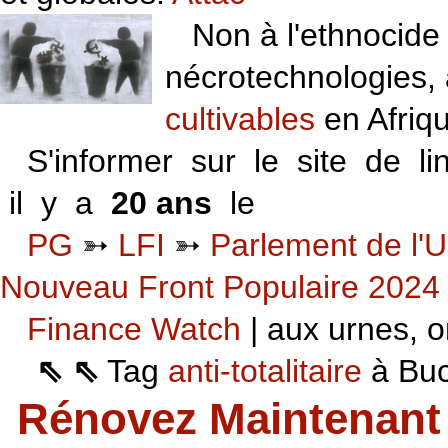
Non à l'ethnocide 
nécrotechnologies,
cultivables
en Afriq
S'informer sur le site de li
il y a
20 ans
le
06 VI 06
PG
➳
LFI
➳
Parlement de l'U
Nouveau Front Populaire 2024
Finance Watch
| aux urnes, on
⇖ ⇖
Tag
anti-totalitaire
à Buca
Rénovez Maintenant 