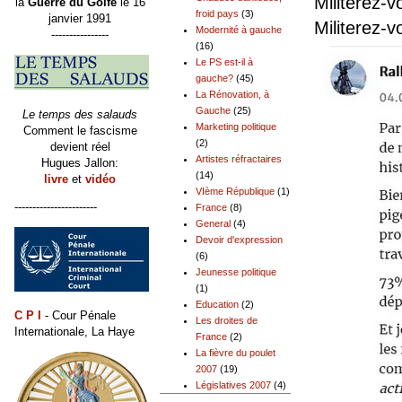
Militerez-
la
Guerre du Golfe
le 16
froid pays
(3)
janvier 1991
Militerez-
Modernité à gauche
----------------
(16)
Le PS est-il à
gauche?
(45)
La Rénovation, à
Gauche
(25)
Le temps des salauds
Marketing politique
Comment le fascisme
(2)
devient réel
Artistes réfractaires
Hugues Jallon:
(14)
livre
et
vidéo
VIème République
(1)
-----------------------
France
(8)
General
(4)
Devoir d'expression
(6)
Jeunesse politique
(1)
Education
(2)
C P I
- Cour Pénale
Les droites de
Internationale, La Haye
France
(2)
La fièvre du poulet
2007
(19)
Législatives 2007
(4)