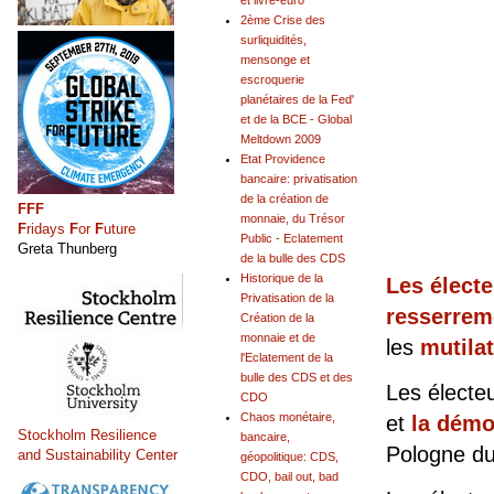
et livre-euro
2ème Crise des
surliquidités,
mensonge et
escroquerie
planétaires de la Fed'
et de la BCE - Global
Meltdown 2009
Etat Providence
bancaire: privatisation
de la création de
FFF
monnaie, du Trésor
F
ridays
F
or
F
uture
Public - Eclatement
Greta Thunberg
de la bulle des CDS
Historique de la
Les électe
Privatisation de la
resserrem
Création de la
monnaie et de
les
mutila
l'Eclatement de la
bulle des CDS et des
Les électeu
CDO
Chaos monétaire,
et
la démoc
Stockholm Resilience
bancaire,
Pologne du
and Sustainability Center
géopolitique: CDS,
CDO, bail out, bad