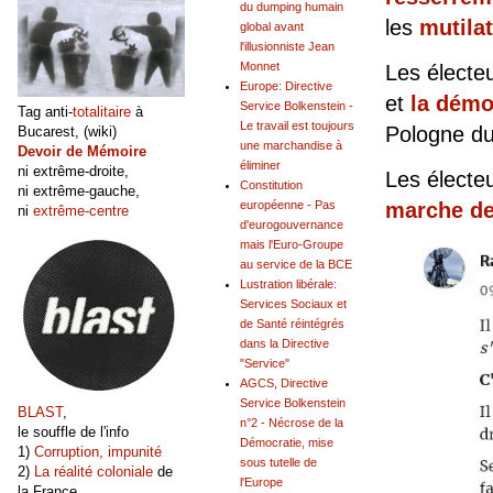
du dumping humain
les
mutila
global avant
l'illusionniste Jean
Monnet
Les électeu
Europe: Directive
et
la démoc
Service Bolkenstein -
Tag anti-
totalitaire
à
Le travail est toujours
Pologne du
Bucarest, (wiki)
une marchandise à
Devoir de Mémoire
éliminer
ni extrême-droite,
Les électeu
Constitution
ni extrême-gauche,
européenne - Pas
marche d
ni
extrême-centre
d'eurogouvernance
mais l'Euro-Groupe
au service de la BCE
Lustration libérale:
Services Sociaux et
de Santé réintégrés
dans la Directive
"Service"
AGCS, Directive
Service Bolkenstein
BLAST
,
n°2 - Nécrose de la
le souffle de l'info
Démocratie, mise
1)
Corruption, impunité
sous tutelle de
2)
La réalité coloniale
de
l'Europe
la France