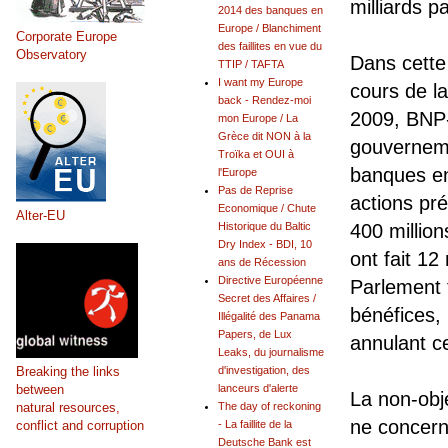
milliards pa
2014 des banques en
Europe / Blanchiment
Corporate Europe
des faillites en vue du
Observatory
Dans cette
TTIP / TAFTA
I want my Europe
cours de l
back - Rendez-moi
2009, BNP-
mon Europe / La
Grèce dit NON à la
gouverneme
Troïka et OUI à
banques en
l'Europe
Pas de Reprise
actions pré
Economique / Chute
Alter-EU
Historique du Baltic
400 millio
Dry Index - BDI, 10
ont fait 12
ans de Récession
Directive Européenne
Parlement f
Secret des Affaires /
bénéfices,
Illégalité des Panama
Papers, de Lux
annulant c
Leaks, du journalisme
Breaking the links
d'investigation, des
between
lanceurs d'alerte
La non-obje
natural resources,
The day of reckoning
ne concern
conflict and corruption
- La faillite de la
Deutsche Bank est