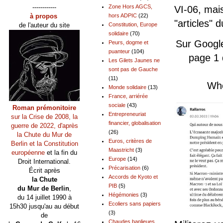
------------
Zone Hors AGCS,
VI-06, mai
à propos
hors ADPIC
(22)
"articles" 
de l'auteur du site
Constitution, Europe
solidaire
(70)
Sur Googl
Peurs, dogme et
puanteur
(104)
page 1 
Les Gilets Jaunes ne
sont pas de Gauche
(11)
Whe
Monde solidaire
(13)
France, arriérée
sociale
(43)
Roman prémonitoire
Entrepreneuriat
sur la Crise de 2008, la
financier, globalisation
guerre de 2022, d'après
(26)
la Chute du Mur de
Euros, critères de
Berlin et la Constitution
Maastricht
(3)
européenne
et la fin du
Europe
(14)
Droit International.
Précarisation
(6)
Écrit après
Accords de Kyoto et
la Chute
PIB
(5)
du Mur de Berlin
,
Hégémonies
(3)
du 14 juillet 1990 à
Ecoliers sans papiers
15h30 jusqu'au au début
(3)
de
Chaudes banlieues,