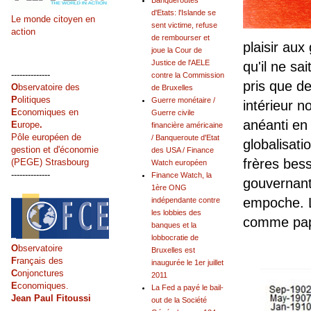
Banqueroutes
d'Etats: l'Islande se
Le monde citoyen en
sent victime, refuse
action
de rembourser et
plaisir aux
joue la Cour de
Justice de l'AELE
qu'il ne sa
--------------
contre la Commission
pris que de
O
bservatoire des
de Bruxelles
P
olitiques
Guerre monétaire /
intérieur no
E
conomiques en
Guerre civile
anéanti en 
E
urope
.
financière américaine
Pôle européen de
/ Banqueroute d'Etat
globalisat
gestion et d'économie
des USA / Finance
frères bess
(PEGE) Strasbourg
Watch européen
--------------
Finance Watch, la
gouvernant 
1ère ONG
empoche. L
indépendante contre
les lobbies des
comme papo
banques et la
lobbocratie de
O
bservatoire
Bruxelles est
F
rançais des
inaugurée le 1er juillet
C
onjonctures
2011
E
conomiques.
La Fed a payé le bail-
Jean Paul Fitoussi
out de la Société