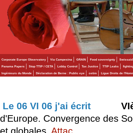
Corporate Europe Observatory
Via Campesina
GRAIN
Food sovereignty
Swissaid
Panama Papers
Stop TTIP / CETA
Lobby Control
Tax Justice
TTIP Leaks
fighti
Ingénieurs du Monde
Déclaration de Berne : Public eye
cetim
Ligue Droits de l'Ho
Le 06 VI 06 j'ai écrit
>>>
VI
d'Europe. Convergence des Solid
et globales.
Attac