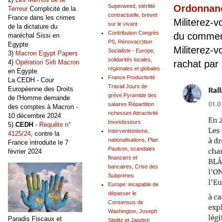
Ordonnan
Superweed, stérilité
Terreur
Complicité de la
contractuelle, brevet
France dans les crimes
Militerez-v
sur le vivant
de la dictature du
Contribution Congrès
du comme
maréchal Sissi en
PS, Rénova(c)tion
Egypte
Militerez-v
Socialiste - Europe,
3)
Macron Egypt Papers
solidarités locales,
rachat par
4)
Opération Sirli Macron
régionales et globales
en Egypte
France Productivité
La CEDH - Cour
Travail Jours de
Européenne des Droits
grève Pyramide des
de l'Homme demande
salaires Répartition
des comptes à Macron -
richesses Attractivité
10 décembre 2024
Investisseurs
5)
CEDH
-
Requête n°
Interventionisme,
4125/24
, contre la
nationalisations, Plan
France introduite le 7
Paulson, scandales
février 2024
financiers et
bancaires, Crise des
Subprimes
Europe: incapable de
dépasser le
Consensus de
Washington, Joseph
Paradis Fiscaux et
Stiglitz et Jagdish