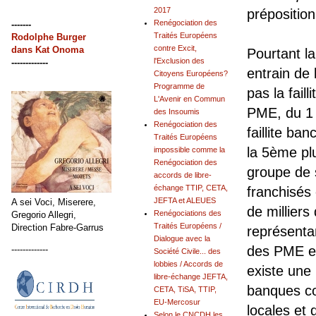
2017
prépositio
Renégociation des
-------
Traités Européens
Rodolphe Burger
contre Excit,
dans
Kat Onoma
Pourtant l
l'Exclusion des
-------------
entrain de 
Citoyens Européens?
Programme de
pas la fai
L'Avenir en Commun
PME, du 1 
des Insoumis
Renégociation des
faillite ba
Traités Européens
la 5ème plu
impossible comme la
Renégociation des
groupe de s
accords de libre-
échange TTIP, CETA,
franchisés
JEFTA et ALEUES
A sei Voci, Miserere,
de millier
Renégociations des
Gregorio Allegri,
Traités Européens /
Direction Fabre-Garrus
représenta
Dialogue avec la
des PME et
-------------
Société Civile... des
lobbies / Accords de
existe une
libre-échange JEFTA,
banques com
CETA, TiSA, TTIP,
EU-Mercosur
locales et 
Selon le CNCDH les