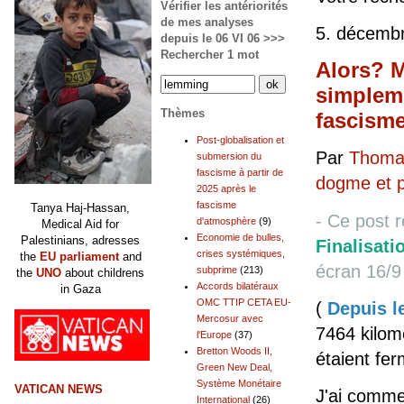
Vérifier les antériorités
de mes analyses
5. décemb
depuis le 06 VI 06 >>>
Rechercher 1 mot
Alors? 
simpleme
Thèmes
fascisme
Post-globalisation et
Par
Thomas
submersion du
fascisme à partir de
dogme et 
2025 après le
fascisme
Tanya Haj-Hassan,
- Ce post r
d'atmosphère
(9)
Medical Aid for
Economie de bulles,
Palestinians, adresses
Finalisati
crises systémiques,
the
EU parliament
and
écran 16/9 
subprime
(213)
the
UNO
about childrens
Accords bilatéraux
in Gaza
OMC TTIP CETA EU-
(
Depuis le
Mercosur avec
7464 kilom
l'Europe
(37)
Bretton Woods II,
étaient fe
Green New Deal,
Système Monétaire
VATICAN NEWS
J'ai commen
International
(26)