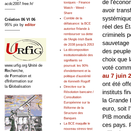
de l'économ
toxiques - Finance
acdc2007.free.fr/
Watch - Weed -
---------
avoir trans
Share
systémique
Comble de la
Création 06 VI 06
défaisance: la BCE
95% pix by
editor
réel des Ét
autorise l'Irlande à
-------------
criminels po
rembourser sa dette
de l'Anglo Irish Bank
sauvetage 
de 2038 jusqu'à 2053
La décomposition
des peuples
institutionnalisée des
choix que l
signifiants se
www.urfig.org
U
nité de
poursuit: les 90%
voté comm
R
echerche,
d'endettement et la
au 7 juin 
de
F
ormation et
politique d'austérité
d'
I
nformation sur
de Kenneth Rogoff
ont été off
la
G
lobalisation
Directive sur la
instituts f
Résolution bancaire /
Consultation
la Grande 
Européenne sur la
euro, soit 
Réforme de la
Structure des
PIB mondia
Banques
La BCE maquille le
ces pays. 
nouveau stress-test