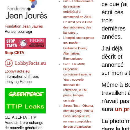
G20 - L'effondrement
ce que j'ai
du système
écrit ces
ordolibéral a
commencé en 2006 -
trois
Ce n'est pas la Crise
Fondation Jean Jaurès
dernières
des subprimes, des
Penser pour agir
banques...
années.
L'emploi, une urgence
mal traitée -
J'ai déjà
Guillaume Duval,
Stop CETA
Alternatives
décrit et
Economiques
annoncé
G20 - La Chine,
l'Argentine
LobbyFacts.eu
sur mon sit
contournent avec le
information chiffrées
Yuan, nouvelle
lobbying Europe.
Même à Berl
monnaie de
référence, le FMI
travaillent
promu banque
n'avait pas
centrale
Stress Test - Obama,
aura
un pr
chef du gang Ponzi &
Bush, manipule les
CETA JEFTA TTIP
La photo mo
normes comptables
Accords Libre-échange
de son organisation
de nouvelle génération
dans la lutt