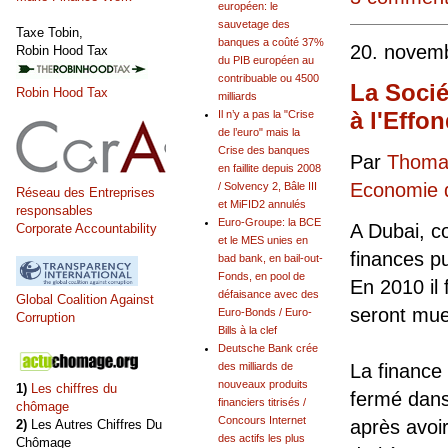
européen: le
sauvetage des
Taxe Tobin,
banques a coûté 37%
20. novem
Robin Hood Tax
du PIB européen au
contribuable ou 4500
La Socié
Robin Hood Tax
milliards
à l'Effo
Il n’y a pas la "Crise
de l’euro" mais la
Crise des banques
Par
Thomas
en faillite depuis 2008
Economie d
/ Solvency 2, Bâle III
Réseau des Entreprises
et MiFID2 annulés
responsables
Euro-Groupe: la BCE
A Dubai, c
Corporate Accountability
et le MES unies en
finances p
bad bank, en bail-out-
Fonds, en pool de
En 2010 il 
défaisance avec des
Global Coalition Against
seront mue
Euro-Bonds / Euro-
Corruption
Bills à la clef
Deutsche Bank crée
des milliards de
La finance 
nouveaux produits
1)
Les chiffres du
fermé dans
financiers titrisés /
chômage
Concours Internet
après avoir
2)
Les Autres Chiffres Du
des actifs les plus
Chômage