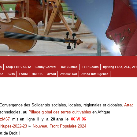
s
Stop TTIP / CETA
Lobby Control
Tax Justice
TTIP Leaks
fighting FTAs, ALE, AP
mme
ICRA
FARM
ROPPA
UPADI
Afrique XXI
Africa Intelligence
onvergence des Solidarités sociales, locales, régionales et globales.
Attac
technologies, au
Pillage global des terres cultivables
en Afrique
zM67
mis en ligne il y a
20 ans
le
06 VI 06
➳
Nupes-2022-23
➳
Nouveau Front Populaire 2024
at de Droit !