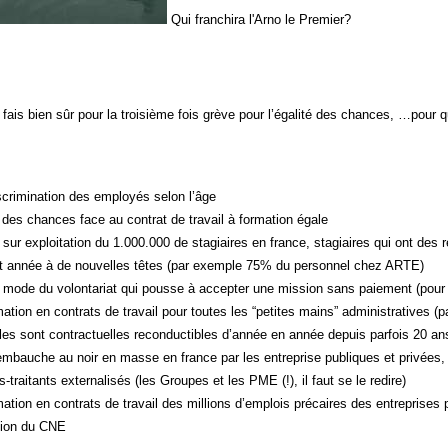
Qui franchira l'Arno le Premier?
i fais bien sûr pour la troisième fois grève pour l’égalité des chances, …pour 
scrimination des employés selon l’âge
 des chances face au contrat de travail à formation égale
la sur exploitation du 1.000.000 de stagiaires en france, stagiaires qui ont des
et année à de nouvelles têtes (par exemple 75% du personnel chez ARTE)
la mode du volontariat qui pousse à accepter une mission sans paiement (pour f
rmation en contrats de travail pour toutes les “petites mains” administratives
les sont contractuelles reconductibles d’année en année depuis parfois 20 an
l’embauche au noir en masse en france par les entreprise publiques et privées, 
s-traitants externalisés (les Groupes et les PME (!), il faut se le redire)
mation en contrats de travail des millions d’emplois précaires des entreprises 
ation du CNE