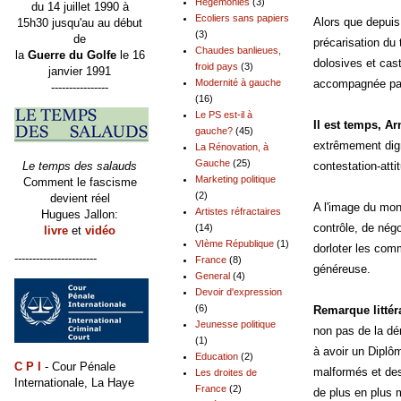
Hégémonies
(3)
du 14 juillet 1990 à
Ecoliers sans papiers
Alors que depuis
15h30 jusqu'au au début
(3)
de
précarisation du 
Chaudes banlieues,
la
Guerre du Golfe
le 16
dolosives et cast
froid pays
(3)
janvier 1991
Modernité à gauche
accompagnée par 
----------------
(16)
Le PS est-il à
Il est temps, A
gauche?
(45)
extrêmement digne
La Rénovation, à
Gauche
(25)
Le temps des salauds
contestation-atti
Marketing politique
Comment le fascisme
(2)
devient réel
A l'image du mond
Artistes réfractaires
Hugues Jallon:
contrôle, de négo
(14)
livre
et
vidéo
VIème République
(1)
dorloter les com
-----------------------
France
(8)
généreuse.
General
(4)
Devoir d'expression
(6)
Remarque littér
Jeunesse politique
non pas de la dé
(1)
à avoir un Diplôm
Education
(2)
C P I
- Cour Pénale
malformés et des
Les droites de
Internationale, La Haye
France
(2)
de plus en plus m