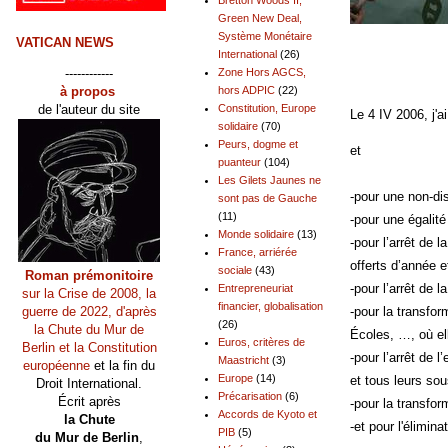
Green New Deal,
Système Monétaire
VATICAN NEWS
International
(26)
------------
Zone Hors AGCS,
à propos
hors ADPIC
(22)
de l'auteur du site
Constitution, Europe
Le 4 IV 2006, j'a
solidaire
(70)
Peurs, dogme et
et
puanteur
(104)
Les Gilets Jaunes ne
-pour une non-di
sont pas de Gauche
(11)
-pour une égalité
Monde solidaire
(13)
-pour l’arrêt de 
France, arriérée
offerts d’année 
sociale
(43)
Roman prémonitoire
-pour l’arrêt de 
Entrepreneuriat
sur la Crise de 2008, la
financier, globalisation
guerre de 2022, d'après
-pour la transfo
(26)
la Chute du Mur de
Écoles, …, où el
Euros, critères de
Berlin et la Constitution
-pour l’arrêt de 
Maastricht
(3)
européenne
et la fin du
Europe
(14)
et tous leurs sou
Droit International.
Précarisation
(6)
Écrit après
-pour la transfor
Accords de Kyoto et
la Chute
-et pour l'élimin
PIB
(5)
du Mur de Berlin
,