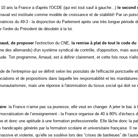
 10 ans la France a d'après l'OCDE (qui est tout sauf à gauche...)
le second 
travail est instituée comme modèle de croissance et de stabilité! Par un putsc
ratrices du 49-3 - la disjonction du Parlement après une très longue période d
l'ordre du Président de désobéir à la loi.
rnaud, de proposer
l'extinction du CNE,
la remise à plat de tout le code du
 des allemands) d'un système syndical de contrôle, d'opposition, mais aussi d'
tude. Ton programme, Arnaud, est à définir clairement, et cette fois nous n'all
e de l'entreprise qui se définit selon les postulats de l'efficacité ponctuelle
ciations et de propositions dans laquelle les responsabilité et les mandatures
munautarismes, mais une réponse à l'atomisation du tissus social qui doit se 
aire
: la France n’aime pas sa jeunesse, elle veut en changer. A jeter le bac à 
mocratisation de l’enseignement - la France organise de 40 à 80% d’échecs 
e et donc une aptitude à une formation professionnelle. Elle lâche donc la pat
 handicapés générés par la formation scolaire et universitaire française. Il n
assive et violente, qu’elle se soulève lors des “crises de banlieues” de l’aut