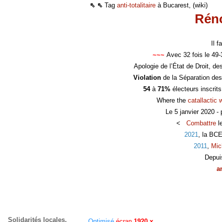
⇖ ⇖
Tag
anti-totalitaire
à Bucarest, (wiki)
Réno
Il 
~~~
Avec 32 fois le 49
Apologie de l’État de Droit, d
Violation
de la Séparation des
54
à
71%
électeurs inscrit
Where the
catallactic 
Le 5 janvier 2020 -
<
Combattre
l
2021
, la BC
2011
,
Mic
Depui
a
Solidarités locales,
Optimisé
écran
1920 x