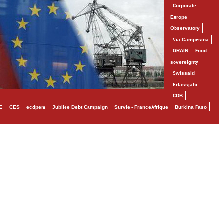
Corporate
Europe
Observatory
Via Campesina
GRAIN
Food
sovereignty
Swissaid
Erlassjahr
CDB
E
CES
ecdpem
Jubilee Debt Campaign
Survie - FranceAfrique
Burkina Faso