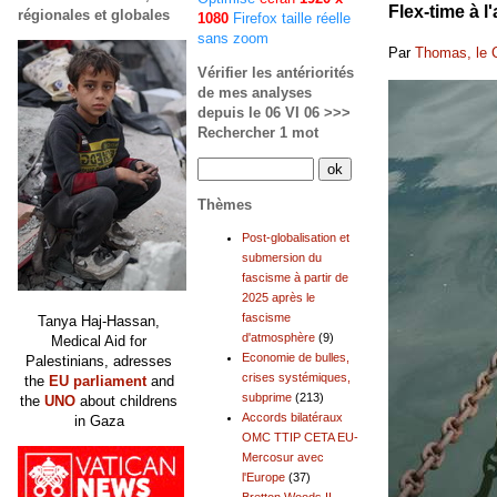
Flex-time à l
régionales et globales
1080
Firefox taille réelle
sans zoom
Par
Thomas, le 
Vérifier les antériorités
de mes analyses
depuis le 06 VI 06 >>>
Rechercher 1 mot
Thèmes
Post-globalisation et
submersion du
fascisme à partir de
2025 après le
fascisme
Tanya Haj-Hassan,
d'atmosphère
(9)
Medical Aid for
Economie de bulles,
Palestinians, adresses
crises systémiques,
the
EU parliament
and
subprime
(213)
the
UNO
about childrens
Accords bilatéraux
in Gaza
OMC TTIP CETA EU-
Mercosur avec
l'Europe
(37)
Bretton Woods II,