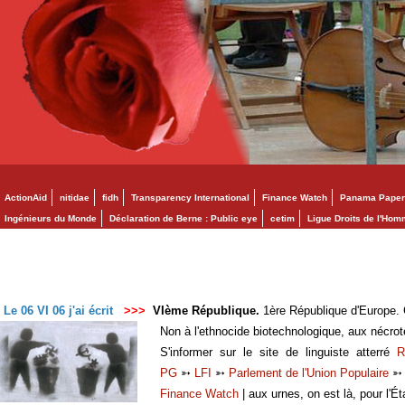
ActionAid
nitidae
fidh
Transparency International
Finance Watch
Panama Paper
Ingénieurs du Monde
Déclaration de Berne : Public eye
cetim
Ligue Droits de l'Ho
Le 06 VI 06 j'ai écrit
>>>
VIème République.
1ère République d'Europe. C
Non à l'ethnocide biotechnologique, aux nécro
S'informer sur le site de linguiste atterré
R
PG
➳
LFI
➳
Parlement de l'Union Populaire
Finance Watch
| aux urnes, on est là, pour l'Ét