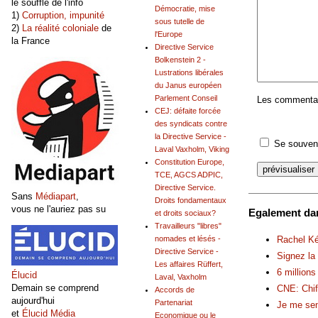
le souffle de l'info
Démocratie, mise
1)
Corruption, impunité
sous tutelle de
2)
La réalité coloniale
de
l'Europe
la France
Directive Service
Bolkenstein 2 -
Lustrations libérales
du Janus européen
Parlement Conseil
Les commentair
CEJ: défaite forcée
des syndicats contre
la Directive Service -
Se souveni
Laval Vaxholm, Viking
Constitution Europe,
TCE, AGCS ADPIC,
Directive Service.
Sans
Médiapart
,
Droits fondamentaux
vous ne l'auriez pas su
Egalement dan
et droits sociaux?
Travailleurs "libres"
Rachel Ké
nomades et lésés -
Directive Service -
Signez la
Les affaires Rüffert,
6 millions
Élucid
Laval, Vaxholm
Demain se comprend
CNE: Chiff
Accords de
aujourd'hui
Partenariat
Je me sen
et
Élucid Média
Economique ou le