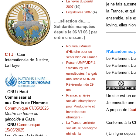
La fièvre du poulet
je ne fais aucun
2007
(19)
la France, et qui
Législatives 2007
(4)
ensemble, elle es
.....sélection de......
loving, elles n’o
Solidarités manquées
depuis le 06 VI 06 ( par
ordre croissant )
Nouveau Manuel
N'abandonnez pl
d'Histoire pour se
C I J
- Cour
sentir bien en France
Le Parlement Eu
Internationale de Justice,
Putsch UMP/UDF à
La Haye
Le Parlement Eu
Strasbourg: les
Le Parlement Eur
eurodéputés français
annulent le NON du
Référendum du 29
mai
- ONU /
Haut
Un site est un ac
France, arriérée
Commissariat
sociale, championne
Je consulte une t
aux Droits de l'Homme
pour Productivité et
Communiqué 07/05/2025
A propos de
l'au
Investisseurs
Mettre un terme au
étrangers - I
génocide à Gaza
Conforme à la
C
La France, arriérée
-
ONU
Communiqué
sociale, le paradigme
15/05/2025
( En ligne depuis
chinois, la
Les 75 ans de la Nakba,