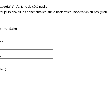
mentaire
" s'affiche du côté public,
 toujours aboutir les commentaires sur le back-office, modération ou pas (prob
ommentaire
 :
:
atif) :