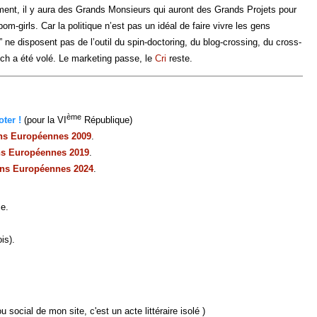
ement, il y aura des Grands Monsieurs qui auront des Grands Projets pour
om-girls. Car la politique n’est pas un idéal de faire vivre les gens
” ne disposent pas de l’outil du spin-doctoring, du blog-crossing, du cross-
unch a été volé. Le marketing passe, le
Cri
reste.
ème
ter !
(pour la VI
République)
ons Européennes 2009
.
ns Européennes 2019
.
ons Européennes 2024
.
ce.
is).
u social de mon site, c'est un acte littéraire isolé )