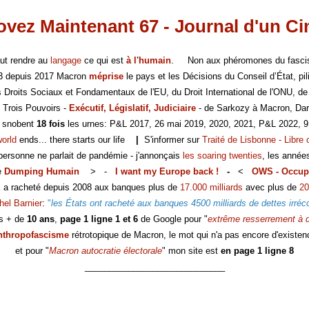
vez Maintenant 67 - Journal d'un C
faut rendre au
langage
ce qui est
à l'humain
. Non aux phéromones du fasc
-3 depuis 2017 Macron
méprise
le pays et les Décisions du Conseil d’État, pili
es Droits Sociaux et Fondamentaux de l'EU, du Droit International de l'ONU, de
 Trois Pouvoirs -
Exécutif, Législatif, Judiciaire
- de Sarkozy à Macron, Dar
s snobent
18 fois
les urnes: P&L 2017, 26 mai 2019, 2020, 2021, P&L 2022, 9
world
ends... there starts our life
|
S'informer sur
Traité de Lisbonne - Libre 
 personne ne parlait de pandémie - j'annonçais
les soaring twenties
, les année
e
Dumping Humain
> -
I want my Europe back !
-
<
OWS - Occup
E a racheté depuis 2008 aux banques plus de
17.000 milliards
avec plus de
20
hel Barnier
:
"
les États ont racheté aux banques 4500 milliards de dettes irréc
s + de
10 ans
,
page 1 ligne 1 et 6
de Google pour "
extrême resserrement à d
nthropofascisme
rétrotopique de Macron, le mot qui n'a pas encore d'existen
et pour "
Macron autocratie électorale
" mon site est
en page 1 ligne 8
_____________________________