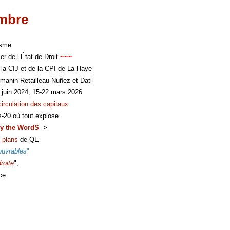
imbre
isme
er de l’État de Droit
~~~
 la CIJ et de la CPI de La Haye
manin-Retailleau-Nuñez et Dati
 juin 2024, 15-22 mars 2026
circulation des capitaux
s-20 où tout explose
y the WordS
>
 plans
de QE
ouvrables
"
roite
",
ce