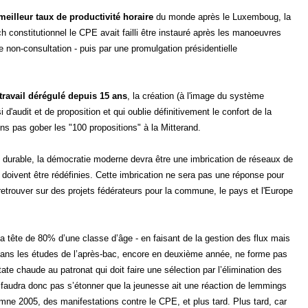
meilleur taux de productivité horaire
du monde après le Luxemboug, la
h constitutionnel le CPE avait failli être instauré après les manoeuvres
e non-consultation - puis par une promulgation présidentielle
 travail dérégulé depuis 15 ans
, la création (à l'image du système
audit et de proposition et qui oublie définitivement le confort de la
ons pas gober les "100 propositions" à la Mitterand.
 et durable, la démocratie moderne devra être une imbrication de réseaux de
 doivent être rédéfinies. Cette imbrication ne sera pas une réponse pour
retrouver sur des projets fédérateurs pour la commune, le pays et l'Europe
la tête de 80% d’une classe d’âge - en faisant de la gestion des flux mais
dans les études de l’après-bac, encore en deuxième année, ne forme pas
ate chaude au patronat qui doit faire une sélection par l’élimination des
e faudra donc pas s’étonner que la jeunesse ait une réaction de lemmings
omne 2005, des manifestations contre le CPE, et plus tard. Plus tard, car