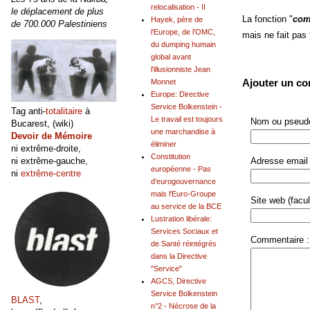
relocalisation - II
le déplacement de plus
La fonction "
com
Hayek, père de
de 700.000 Palestiniens
l'Europe, de l'OMC,
mais ne fait pas
du dumping humain
global avant
l'illusionniste Jean
Ajouter un c
Monnet
Europe: Directive
Service Bolkenstein -
Tag anti-
totalitaire
à
Le travail est toujours
Nom ou pseudo
Bucarest, (wiki)
une marchandise à
Devoir de Mémoire
éliminer
ni extrême-droite,
Constitution
ni extrême-gauche,
Adresse email 
européenne - Pas
ni
extrême-centre
d'eurogouvernance
mais l'Euro-Groupe
Site web (facult
au service de la BCE
Lustration libérale:
Services Sociaux et
Commentaire :
de Santé réintégrés
dans la Directive
"Service"
AGCS, Directive
Service Bolkenstein
BLAST
,
n°2 - Nécrose de la