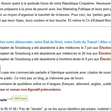
e illusion quant à la quiétude future de notre République Cinquième. Heureus
 se préparent à la prise de pouvoir avec leur Marketing Politique et leurs pom-p
t un moyen d’organiser le transfert de richesses. Pour ceci, les “
petites gens
nt que leurs fripes, leurs souliers et leur bouche. Et même le Cri d’Edward M
us notre démocratie, notre État de Droit, notre Code du Travail ! Allez vo
ropéen de Strasbourg a été abandonné à des médiocres le 7 juin aux
Électi
ropéen de Strasbourg a été abandonné aux médiocres le 26 mai aux
Électio
opéen de Strasbourg a été abandonné à l'extrême-droite le 9 juin aux
Électi
copie non commerciale partielle à l'identique autorisée avec citation de sour
te public. Ce n'est pas un blog, je n'alimente pas de forum.
rentaine de quotidiens online en 4 langues (français, allemand, anglais, suédo
teur
et
roman non-figuratif prémonitoire
.
harte
 le 06 VI 06 / Pas de "
donate
", je ne tire aucun bénéfice pécuniaire, matériel o